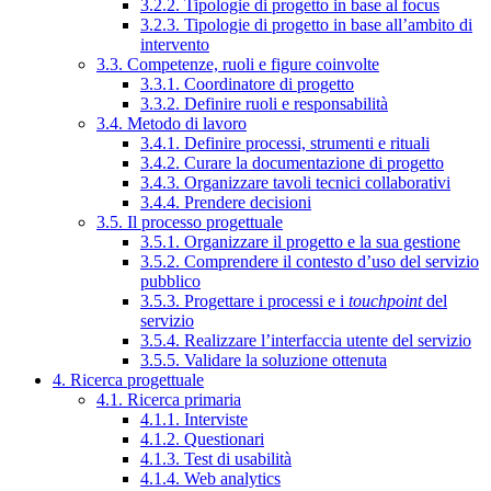
3.2.2. Tipologie di progetto in base al focus
3.2.3. Tipologie di progetto in base all’ambito di
intervento
3.3. Competenze, ruoli e figure coinvolte
3.3.1. Coordinatore di progetto
3.3.2. Definire ruoli e responsabilità
3.4. Metodo di lavoro
3.4.1. Definire processi, strumenti e rituali
3.4.2. Curare la documentazione di progetto
3.4.3. Organizzare tavoli tecnici collaborativi
3.4.4. Prendere decisioni
3.5. Il processo progettuale
3.5.1. Organizzare il progetto e la sua gestione
3.5.2. Comprendere il contesto d’uso del servizio
pubblico
3.5.3. Progettare i processi e i
touchpoint
del
servizio
3.5.4. Realizzare l’interfaccia utente del servizio
3.5.5. Validare la soluzione ottenuta
4. Ricerca progettuale
4.1. Ricerca primaria
4.1.1. Interviste
4.1.2. Questionari
4.1.3. Test di usabilità
4.1.4. Web analytics