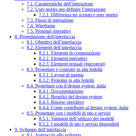
7.1. Caratteristiche dell’interazione
7.2. User stories per definire l’interazione
7.2.1. Differenza tra scenari e user stories
7.3. Flussi di interazione
7.4. Wireframe
7.5. Prototipi interattivi
8. Progettazione dell’interfaccia
8.1. Obiettivi dell’interfaccia
8.2. Elementi dell’interfaccia
8.2.1. Elementi di composizione
8.2.2. Elementi interattivi
8.2.3. Elementi testuali (microtesti)
8.3. Progettare e costruire in alta fedeltà
8.3.1. Layout di pagina
8.3.2. Prototipi in alta fedeltà
8.4. Progettare con il design system .italia
8.4.1. Documentazione
8.4.2. Benefici del design system
8.4.3. Risorse operative
8.4.4. Come contribuire al design system .italia
8.5. Progettare con i modelli di sito e servizi
8.5.1. Vantaggi dell’utilizzo dei modelli
8.5.2. I modelli di sito e servizi disponibili
9. Sviluppo dell’interfaccia
9.1. Approccio allo sviluppo