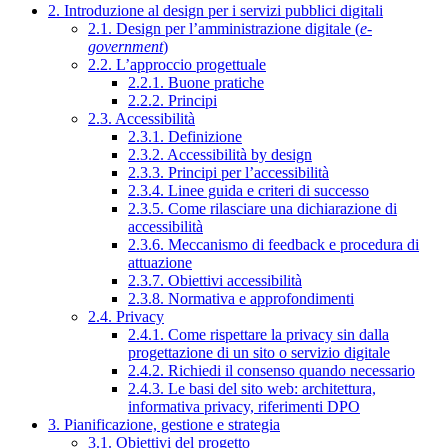
2. Introduzione al design per i servizi pubblici digitali
2.1. Design per l’amministrazione digitale (
e-
government
)
2.2. L’approccio progettuale
2.2.1. Buone pratiche
2.2.2. Principi
2.3. Accessibilità
2.3.1. Definizione
2.3.2. Accessibilità by design
2.3.3. Principi per l’accessibilità
2.3.4. Linee guida e criteri di successo
2.3.5. Come rilasciare una dichiarazione di
accessibilità
2.3.6. Meccanismo di feedback e procedura di
attuazione
2.3.7. Obiettivi accessibilità
2.3.8. Normativa e approfondimenti
2.4. Privacy
2.4.1. Come rispettare la privacy sin dalla
progettazione di un sito o servizio digitale
2.4.2. Richiedi il consenso quando necessario
2.4.3. Le basi del sito web: architettura,
informativa privacy, riferimenti DPO
3. Pianificazione, gestione e strategia
3.1. Obiettivi del progetto