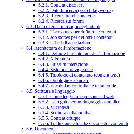
6.2.1. Content discovery
6.2.2. Dati di ricerca (search keywords)
6.2.3. Ricerca tramite analytics
6.2.4. Ricerca sui forum
6.3. Dalla ricerca ai bisogni degli utenti
6.3.1. User stories per definire i contenuti
6.3.2. Job stories per definire i contenuti
6.3.3. Criteri di accettazione
6.4. Architettura dell’informazione
6.4.1. Definire l’architettura dell’informazione
6.4.2. Alberatura
6.4.3. Flussi di interazione
6.4.4. Sistemi di navigazione
6.4.5. Tipologie di contenuto (content type)
6.4.6. Ontologie e standard
6.4.7. Vocabolari controllati e tassonomie
6.5. Scrittura e linguaggio
6.5.1. Come leggono le persone sul web
6.5.2. Le regole per un linguaggio semplice
6.5.3. Microtesti
6.5.4. Scrittura collaborativa
6.5.5. Content critique
6.5.6. Traduzione e localizzazione dei contenuti
6.6. Documenti