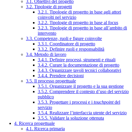
3.1. Obiettivi del progetto
3.2. Tipologie di progetti
3.2.1. Tipologie di progetto in base agli attori
coinvolti nel servizio
3.2.2. Tipologie di progetto in base al focus
3.2.3. Tipologie di progetto in base all’ambito di
intervento
3.3. Competenze, ruoli e figure coinvolte
3.3.1. Coordinatore di progetto
3.3.2. Definire ruoli e responsabilità
3.4. Metodo di lavoro
3.4.1. Definire processi, strumenti e rituali
3.4.2. Curare la documentazione di progetto
3.4.3. Organizzare tavoli tecnici collaborativi
3.4.4. Prendere decisioni
3.5. Il processo progettuale
3.5.1. Organizzare il progetto e la sua gestione
3.5.2. Comprendere il contesto d’uso del servizio
pubblico
3.5.3. Progettare i processi e i
touchpoint
del
servizio
3.5.4. Realizzare l’interfaccia utente del servizio
3.5.5. Validare la soluzione ottenuta
4. Ricerca progettuale
4.1. Ricerca primaria