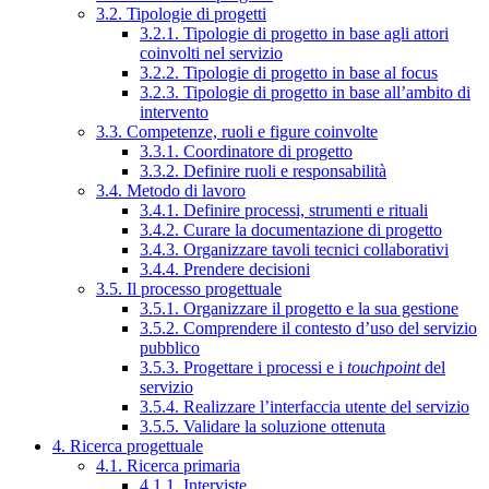
3.2. Tipologie di progetti
3.2.1. Tipologie di progetto in base agli attori
coinvolti nel servizio
3.2.2. Tipologie di progetto in base al focus
3.2.3. Tipologie di progetto in base all’ambito di
intervento
3.3. Competenze, ruoli e figure coinvolte
3.3.1. Coordinatore di progetto
3.3.2. Definire ruoli e responsabilità
3.4. Metodo di lavoro
3.4.1. Definire processi, strumenti e rituali
3.4.2. Curare la documentazione di progetto
3.4.3. Organizzare tavoli tecnici collaborativi
3.4.4. Prendere decisioni
3.5. Il processo progettuale
3.5.1. Organizzare il progetto e la sua gestione
3.5.2. Comprendere il contesto d’uso del servizio
pubblico
3.5.3. Progettare i processi e i
touchpoint
del
servizio
3.5.4. Realizzare l’interfaccia utente del servizio
3.5.5. Validare la soluzione ottenuta
4. Ricerca progettuale
4.1. Ricerca primaria
4.1.1. Interviste