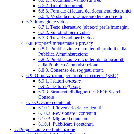
6.6.1. I documenti vanno sul web
6.6.2. Tipi di documenti
6.6.3. Formato di lettura dei documenti elettronici
6.6.4. Modalità di produzione dei documenti
6.7. Immagini e video
6.7.1. Testo alternativo (alt text) per le immagini
6.7.2. Sottotitoli per i video
6.7.3. Trascrizioni per i video
6.8. Proprietà intellettuale e privacy
6.8.1. Pubblicazione di contenuti prodotti dalla
Pubblica Amministrazione
6.8.2. Pubblicazione di contenuti non prodotti
dalla Pubblica Amministrazione
6.8.3. Consenso dei soggetti ritratti
6.9. Ottimizzazione per i motori di ricerca (SEO)
6.9.1. I fattori
on-page
6.9.2. I fattori
off-page
6.9.3. Strumenti di diagnostica SEO: Search
Console
6.10. Gestire i contenuti
6.10.1. L’inventario dei contenuti
6.10.2. Revisionare i contenuti
6.10.3. Migrare i contenuti
6.10.4. Pubblicare i contenuti
7. Progettazione dell’interazione