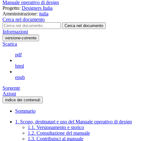
Manuale operativo di design
Progetto:
Designers Italia
Amministrazione:
italia
Cerca nel documento
Cerca nel documento
Informazioni
versione-corrente
Scarica
pdf
html
epub
Sorgente
Azioni
indice dei contenuti
Sommario
1. Scopo, destinatari e uso del Manuale operativo di design
1.1. Versionamento e storico
1.2. Consultazione del manuale
1.3. Contribuisci al manuale