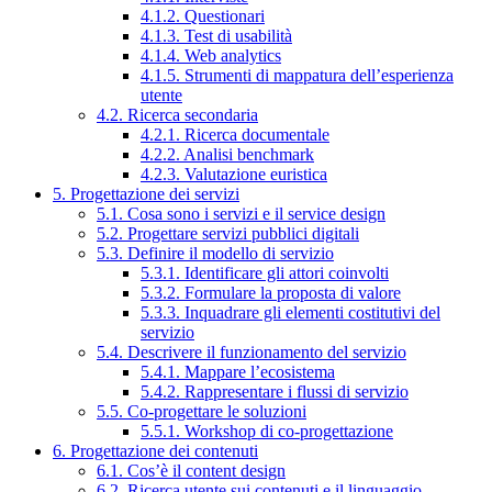
4.1.2. Questionari
4.1.3. Test di usabilità
4.1.4. Web analytics
4.1.5. Strumenti di mappatura dell’esperienza
utente
4.2. Ricerca secondaria
4.2.1. Ricerca documentale
4.2.2. Analisi benchmark
4.2.3. Valutazione euristica
5. Progettazione dei servizi
5.1. Cosa sono i servizi e il service design
5.2. Progettare servizi pubblici digitali
5.3. Definire il modello di servizio
5.3.1. Identificare gli attori coinvolti
5.3.2. Formulare la proposta di valore
5.3.3. Inquadrare gli elementi costitutivi del
servizio
5.4. Descrivere il funzionamento del servizio
5.4.1. Mappare l’ecosistema
5.4.2. Rappresentare i flussi di servizio
5.5. Co-progettare le soluzioni
5.5.1. Workshop di co-progettazione
6. Progettazione dei contenuti
6.1. Cos’è il content design
6.2. Ricerca utente sui contenuti e il linguaggio