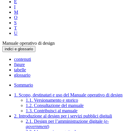
E
I
M
O
S
T
U
Manuale operativo di design
indici e glossario
contenuti
figure
tabelle
glossario
Sommario
1. Scopo, destinatari e uso del Manuale operativo di design
1.1. Versionamento e storico
1.2. Consultazione del manuale
1.3. Contribuisci al manuale
2. Introduzione al design per i servizi pubblici digitali
2.1. Design per l’amministrazione digitale (
e-
government
)