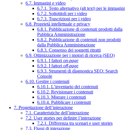
6.7. Immagini e video
6.7.1. Testo alternativo (alt text) per le immagini
6.7.2. Sottotitoli per i video
6.7.3. Trascrizioni per i video
6.8. Proprietà intellettuale e privacy
6.8.1. Pubblicazione di contenuti prodotti dalla
Pubblica Amministrazione
6.8.2. Pubblicazione di contenuti non prodotti
dalla Pubblica Amministrazione
6.8.3. Consenso dei soggetti ritratti
6.9. Ottimizzazione per i motori di ricerca (SEO)
6.9.1. I fattori
on-page
6.9.2. I fattori
off-page
6.9.3. Strumenti di diagnostica SEO: Search
Console
6.10. Gestire i contenuti
6.10.1. L’inventario dei contenuti
6.10.2. Revisionare i contenuti
6.10.3. Migrare i contenuti
6.10.4. Pubblicare i contenuti
7. Progettazione dell’interazione
7.1. Caratteristiche dell’interazione
7.2. User stories per definire l’interazione
7.2.1. Differenza tra scenari e user stories
7.3. Flussi di interazione