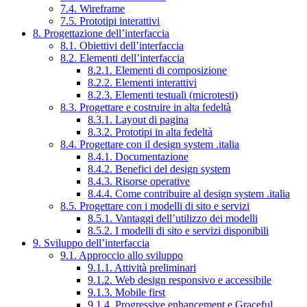
7.4. Wireframe
7.5. Prototipi interattivi
8. Progettazione dell’interfaccia
8.1. Obiettivi dell’interfaccia
8.2. Elementi dell’interfaccia
8.2.1. Elementi di composizione
8.2.2. Elementi interattivi
8.2.3. Elementi testuali (microtesti)
8.3. Progettare e costruire in alta fedeltà
8.3.1. Layout di pagina
8.3.2. Prototipi in alta fedeltà
8.4. Progettare con il design system .italia
8.4.1. Documentazione
8.4.2. Benefici del design system
8.4.3. Risorse operative
8.4.4. Come contribuire al design system .italia
8.5. Progettare con i modelli di sito e servizi
8.5.1. Vantaggi dell’utilizzo dei modelli
8.5.2. I modelli di sito e servizi disponibili
9. Sviluppo dell’interfaccia
9.1. Approccio allo sviluppo
9.1.1. Attività preliminari
9.1.2. Web design responsivo e accessibile
9.1.3. Mobile first
9.1.4. Progressive enhancement e Graceful