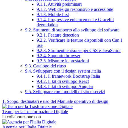
9.1.1. Attività preliminari
9.1.2. Web design responsivo e accessibile
9.1.3. Mobile first
9.1.4. Progressive enhancement e Graceful
degradation
9.2. Strumenti di supporto allo sviluppo del software
9.2.1. Feature detection
9.2.2. Verificare le feature disponibili con Can I
use
9.2.3. Strumenti e risorse per CSS e JavaScript
9.2.4. Supporto browser
9.2.5. Misurare le prestazioni
9.3. Catalogo del riuso
9.4. Sviluppare con il design system .italia
9.4.1. Il framework Bootstrap Italia
9.4.2. Il kit di sviluppo React
9.4.3. Il kit di sviluppo Angular
9.5. Sviluppare con i modelli di sito e servizi
1. Scopo, destinatari e uso del Manuale operativo di design
Team per la Trasformazione Digitale
in collaborazione con
Agenzia per l'Italia Digitale