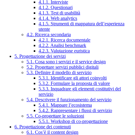
4.1.1. Interviste
4.1.2. Questionari
4.1.3. Test di usabilità
4.1.4. Web analytics
4.1.5. Strumenti di mappatura dell’esperienza
utente
4.2. Ricerca secondaria
4.2.1. Ricerca documentale
4.2.2. Analisi benchmark
4.2.3. Valutazione euristica
5. Progettazione dei servizi
5.1. Cosa sono i servizi e il service design
5.2. Progettare servizi pubblici digitali
5.3. Definire il modello di servizio
5.3.1. Identificare gli attori coinvolti
5.3.2. Formulare la proposta di valore
5.3.3. Inquadrare gli elementi costitutivi del
servizio
5.4. Descrivere il funzionamento del servizio
5.4.1. Mappare l’ecosistema
5.4.2. Rappresentare i flussi di servizio
5.5. Co-progettare le soluzioni
5.5.1. Workshop di co-progettazione
6. Progettazione dei contenuti
6.1. Cos’è il content design