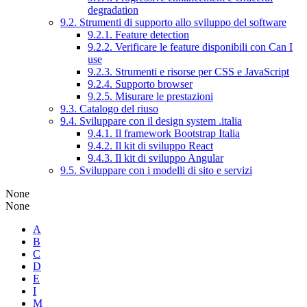
degradation
9.2. Strumenti di supporto allo sviluppo del software
9.2.1. Feature detection
9.2.2. Verificare le feature disponibili con Can I
use
9.2.3. Strumenti e risorse per CSS e JavaScript
9.2.4. Supporto browser
9.2.5. Misurare le prestazioni
9.3. Catalogo del riuso
9.4. Sviluppare con il design system .italia
9.4.1. Il framework Bootstrap Italia
9.4.2. Il kit di sviluppo React
9.4.3. Il kit di sviluppo Angular
9.5. Sviluppare con i modelli di sito e servizi
None
None
A
B
C
D
E
I
M