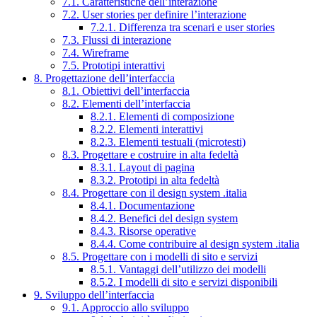
7.1. Caratteristiche dell’interazione
7.2. User stories per definire l’interazione
7.2.1. Differenza tra scenari e user stories
7.3. Flussi di interazione
7.4. Wireframe
7.5. Prototipi interattivi
8. Progettazione dell’interfaccia
8.1. Obiettivi dell’interfaccia
8.2. Elementi dell’interfaccia
8.2.1. Elementi di composizione
8.2.2. Elementi interattivi
8.2.3. Elementi testuali (microtesti)
8.3. Progettare e costruire in alta fedeltà
8.3.1. Layout di pagina
8.3.2. Prototipi in alta fedeltà
8.4. Progettare con il design system .italia
8.4.1. Documentazione
8.4.2. Benefici del design system
8.4.3. Risorse operative
8.4.4. Come contribuire al design system .italia
8.5. Progettare con i modelli di sito e servizi
8.5.1. Vantaggi dell’utilizzo dei modelli
8.5.2. I modelli di sito e servizi disponibili
9. Sviluppo dell’interfaccia
9.1. Approccio allo sviluppo