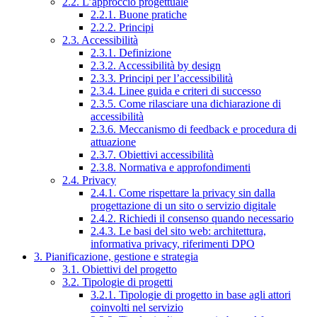
2.2. L’approccio progettuale
2.2.1. Buone pratiche
2.2.2. Principi
2.3. Accessibilità
2.3.1. Definizione
2.3.2. Accessibilità by design
2.3.3. Principi per l’accessibilità
2.3.4. Linee guida e criteri di successo
2.3.5. Come rilasciare una dichiarazione di
accessibilità
2.3.6. Meccanismo di feedback e procedura di
attuazione
2.3.7. Obiettivi accessibilità
2.3.8. Normativa e approfondimenti
2.4. Privacy
2.4.1. Come rispettare la privacy sin dalla
progettazione di un sito o servizio digitale
2.4.2. Richiedi il consenso quando necessario
2.4.3. Le basi del sito web: architettura,
informativa privacy, riferimenti DPO
3. Pianificazione, gestione e strategia
3.1. Obiettivi del progetto
3.2. Tipologie di progetti
3.2.1. Tipologie di progetto in base agli attori
coinvolti nel servizio