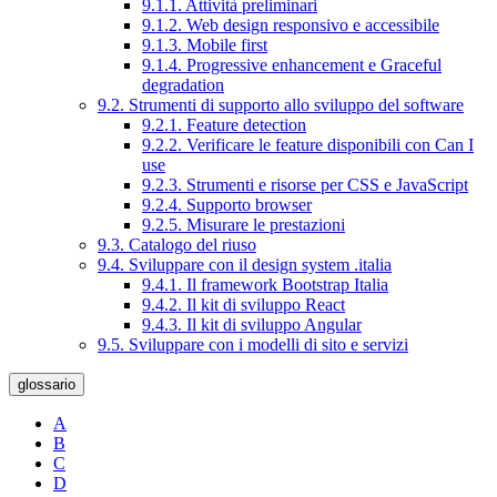
9.1.1. Attività preliminari
9.1.2. Web design responsivo e accessibile
9.1.3. Mobile first
9.1.4. Progressive enhancement e Graceful
degradation
9.2. Strumenti di supporto allo sviluppo del software
9.2.1. Feature detection
9.2.2. Verificare le feature disponibili con Can I
use
9.2.3. Strumenti e risorse per CSS e JavaScript
9.2.4. Supporto browser
9.2.5. Misurare le prestazioni
9.3. Catalogo del riuso
9.4. Sviluppare con il design system .italia
9.4.1. Il framework Bootstrap Italia
9.4.2. Il kit di sviluppo React
9.4.3. Il kit di sviluppo Angular
9.5. Sviluppare con i modelli di sito e servizi
glossario
A
B
C
D