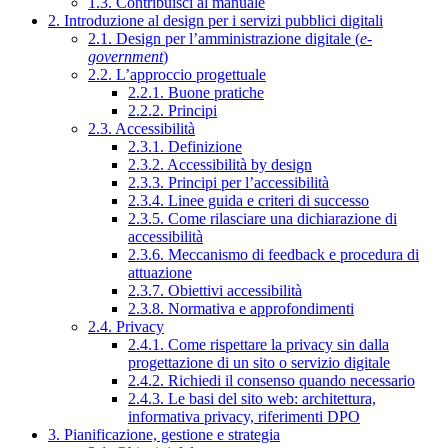
1.3. Contribuisci al manuale
2. Introduzione al design per i servizi pubblici digitali
2.1. Design per l’amministrazione digitale (
e-
government
)
2.2. L’approccio progettuale
2.2.1. Buone pratiche
2.2.2. Principi
2.3. Accessibilità
2.3.1. Definizione
2.3.2. Accessibilità by design
2.3.3. Principi per l’accessibilità
2.3.4. Linee guida e criteri di successo
2.3.5. Come rilasciare una dichiarazione di
accessibilità
2.3.6. Meccanismo di feedback e procedura di
attuazione
2.3.7. Obiettivi accessibilità
2.3.8. Normativa e approfondimenti
2.4. Privacy
2.4.1. Come rispettare la privacy sin dalla
progettazione di un sito o servizio digitale
2.4.2. Richiedi il consenso quando necessario
2.4.3. Le basi del sito web: architettura,
informativa privacy, riferimenti DPO
3. Pianificazione, gestione e strategia