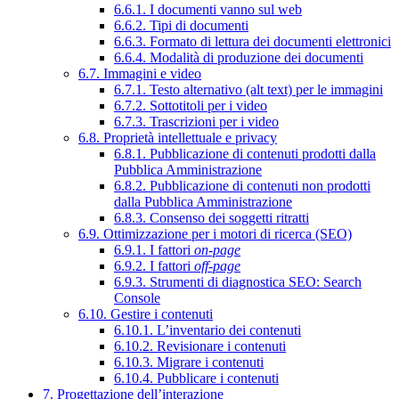
6.6.1. I documenti vanno sul web
6.6.2. Tipi di documenti
6.6.3. Formato di lettura dei documenti elettronici
6.6.4. Modalità di produzione dei documenti
6.7. Immagini e video
6.7.1. Testo alternativo (alt text) per le immagini
6.7.2. Sottotitoli per i video
6.7.3. Trascrizioni per i video
6.8. Proprietà intellettuale e privacy
6.8.1. Pubblicazione di contenuti prodotti dalla
Pubblica Amministrazione
6.8.2. Pubblicazione di contenuti non prodotti
dalla Pubblica Amministrazione
6.8.3. Consenso dei soggetti ritratti
6.9. Ottimizzazione per i motori di ricerca (SEO)
6.9.1. I fattori
on-page
6.9.2. I fattori
off-page
6.9.3. Strumenti di diagnostica SEO: Search
Console
6.10. Gestire i contenuti
6.10.1. L’inventario dei contenuti
6.10.2. Revisionare i contenuti
6.10.3. Migrare i contenuti
6.10.4. Pubblicare i contenuti
7. Progettazione dell’interazione