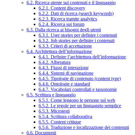
6.2. Ricerca utente sui contenuti e il linguaggio
6.2.1. Content discovery
6.2.2. Dati di ricerca (search keywords)
6.2.3. Ricerca tramite analytics
6.2.4. Ricerca sui forum
6.3. Dalla ricerca ai bisogni degli utenti
6.3.1. User stories per definire i contenuti
6.3.2. Job stories per definire i contenuti
6.3.3. Criteri di accettazione
6.4. Architettura dell’informazione
6.4.1. Definire l’architettura dell’informazione
6.4.2. Alberatura
6.4.3. Flussi di interazione
6.4.4. Sistemi di navigazione
6.4.5. Tipologie di contenuto (content type)
6.4.6. Ontologie e standard
6.4.7. Vocabolari controllati e tassonomie
6.5. Scrittura e linguaggio
6.5.1. Come leggono le persone sul web
6.5.2. Le regole per un linguaggio semplice
6.5.3. Microtesti
6.5.4. Scrittura collaborativa
6.5.5. Content critique
6.5.6. Traduzione e localizzazione dei contenuti
6.6. Documenti