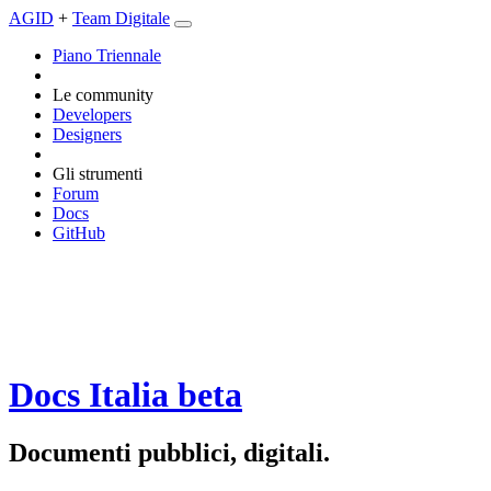
AGID
+
Team Digitale
Piano Triennale
Le community
Developers
Designers
Gli strumenti
Forum
Docs
GitHub
Docs Italia
beta
Documenti pubblici, digitali.