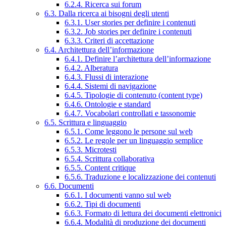
6.2.4. Ricerca sui forum
6.3. Dalla ricerca ai bisogni degli utenti
6.3.1. User stories per definire i contenuti
6.3.2. Job stories per definire i contenuti
6.3.3. Criteri di accettazione
6.4. Architettura dell’informazione
6.4.1. Definire l’architettura dell’informazione
6.4.2. Alberatura
6.4.3. Flussi di interazione
6.4.4. Sistemi di navigazione
6.4.5. Tipologie di contenuto (content type)
6.4.6. Ontologie e standard
6.4.7. Vocabolari controllati e tassonomie
6.5. Scrittura e linguaggio
6.5.1. Come leggono le persone sul web
6.5.2. Le regole per un linguaggio semplice
6.5.3. Microtesti
6.5.4. Scrittura collaborativa
6.5.5. Content critique
6.5.6. Traduzione e localizzazione dei contenuti
6.6. Documenti
6.6.1. I documenti vanno sul web
6.6.2. Tipi di documenti
6.6.3. Formato di lettura dei documenti elettronici
6.6.4. Modalità di produzione dei documenti