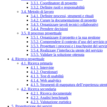
3.3.1. Coordinatore di progetto
3.3.2. Definire ruoli e responsabilità
3.4. Metodo di lavoro
3.4.1. Definire processi, strumenti e rituali
3.4.2. Curare la documentazione di progetto
3.4.3. Organizzare tavoli tecnici collaborativi
3.4.4. Prendere decisioni
3.5. Il processo progettuale
3.5.1. Organizzare il progetto e la sua gestione
3.5.2. Comprendere il contesto d’uso del servizio 
3.5.3. Progettare i processi e i
touchpoint
del servi
3.5.4. Realizzare l’interfaccia utente del servizio
3.5.5. Validare la soluzione ottenuta
4. Ricerca progettuale
4.1. Ricerca primaria
4.1.1. Interviste
4.1.2. Questionari
4.1.3. Test di usabilità
4.1.4. Web analytics
4.1.5. Strumenti di mappatura dell’esperienza uten
4.2. Ricerca secondaria
4.2.1. Ricerca documentale
4.2.2. Analisi benchmark
4.2.3. Valutazione euristica
5. Progettazione dei servizi