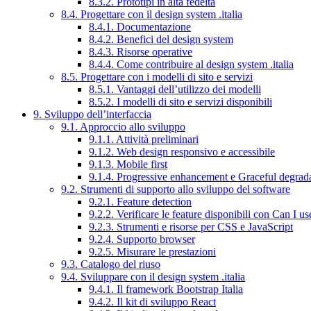
8.3.2. Prototipi in alta fedeltà
8.4. Progettare con il design system .italia
8.4.1. Documentazione
8.4.2. Benefici del design system
8.4.3. Risorse operative
8.4.4. Come contribuire al design system .italia
8.5. Progettare con i modelli di sito e servizi
8.5.1. Vantaggi dell’utilizzo dei modelli
8.5.2. I modelli di sito e servizi disponibili
9. Sviluppo dell’interfaccia
9.1. Approccio allo sviluppo
9.1.1. Attività preliminari
9.1.2. Web design responsivo e accessibile
9.1.3. Mobile first
9.1.4. Progressive enhancement e Graceful degrad
9.2. Strumenti di supporto allo sviluppo del software
9.2.1. Feature detection
9.2.2. Verificare le feature disponibili con Can I us
9.2.3. Strumenti e risorse per CSS e JavaScript
9.2.4. Supporto browser
9.2.5. Misurare le prestazioni
9.3. Catalogo del riuso
9.4. Sviluppare con il design system .italia
9.4.1. Il framework Bootstrap Italia
9.4.2. Il kit di sviluppo React