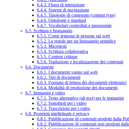
6.4.3. Flussi di interazione
6.4.4. Sistemi di navigazione
6.4.5. Tipologie di contenuto (content type)
6.4.6. Ontologie e standard
6.4.7. Vocabolari controllati e tassonomie
6.5. Scrittura e linguaggio
6.5.1. Come leggono le persone sul web
6.5.2. Le regole per un linguaggio semplice
6.5.3. Microtesti
6.5.4. Scrittura collaborativa
6.5.5. Content critique
6.5.6. Traduzione e localizzazione dei contenuti
6.6. Documenti
6.6.1. I documenti vanno sul web
6.6.2. Tipi di documenti
6.6.3. Formato di lettura dei documenti elettronici
6.6.4. Modalità di produzione dei documenti
6.7. Immagini e video
6.7.1. Testo alternativo (alt text) per le immagini
6.7.2. Sottotitoli per i video
6.7.3. Trascrizioni per i video
6.8. Proprietà intellettuale e privacy
6.8.1. Pubblicazione di contenuti prodotti dalla P
6.8.2. Pubblicazione di contenuti non prodotti dal