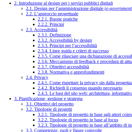
2. Introduzione al design per i servizi pubblici digitali
2.1. Design per l’amministrazione digitale (
e-government
2.2. L’approccio progettuale
2.2.1. Buone pratiche
2.2.2. Principi
2.3. Accessibilità
2.3.1. Definizione
2.3.2. Accessibilità by design
2.3.3. Principi per l’accessibilità
2.3.4. Linee guida e criteri di successo
2.3.5. Come rilasciare una dichiarazione di accessib
2.3.6. Meccanismo di feedback e procedura di attu
2.3.7. Obiettivi accessibilità
2.3.8. Normativa e approfondimenti
2.4. Privacy
2.4.1. Come rispettare la privacy sin dalla progettaz
2.4.2. Richiedi il consenso quando necessario
2.4.3. Le basi del sito web: architettura, informati
3. Pianificazione, gestione e strategia
3.1. Obiettivi del progetto
3.2. Tipologie di progetti
3.2.1. Tipologie di progetto in base agli attori coinv
3.2.2. Tipologie di progetto in base al focus
3.2.3. Tipologie di progetto in base all’ambito di i
3.3. Competenze, ruoli e figure coinvolte