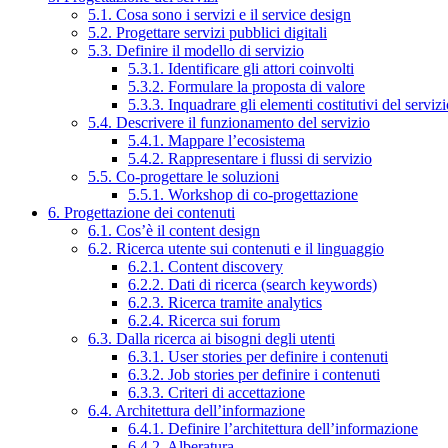
5.1. Cosa sono i servizi e il service design
5.2. Progettare servizi pubblici digitali
5.3. Definire il modello di servizio
5.3.1. Identificare gli attori coinvolti
5.3.2. Formulare la proposta di valore
5.3.3. Inquadrare gli elementi costitutivi del serviz
5.4. Descrivere il funzionamento del servizio
5.4.1. Mappare l’ecosistema
5.4.2. Rappresentare i flussi di servizio
5.5. Co-progettare le soluzioni
5.5.1. Workshop di co-progettazione
6. Progettazione dei contenuti
6.1. Cos’è il content design
6.2. Ricerca utente sui contenuti e il linguaggio
6.2.1. Content discovery
6.2.2. Dati di ricerca (search keywords)
6.2.3. Ricerca tramite analytics
6.2.4. Ricerca sui forum
6.3. Dalla ricerca ai bisogni degli utenti
6.3.1. User stories per definire i contenuti
6.3.2. Job stories per definire i contenuti
6.3.3. Criteri di accettazione
6.4. Architettura dell’informazione
6.4.1. Definire l’architettura dell’informazione
6.4.2. Alberatura