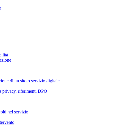
)
ilità
azione
ione di un sito o servizio digitale
va privacy, riferimenti DPO
olti nel servizio
ntervento