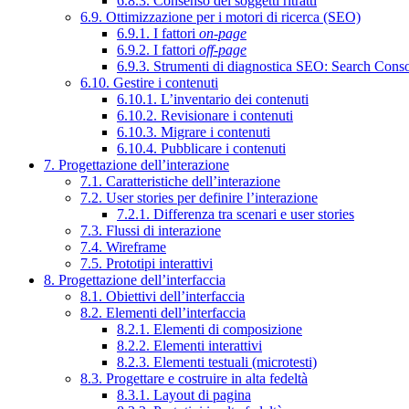
6.8.3. Consenso dei soggetti ritratti
6.9. Ottimizzazione per i motori di ricerca (SEO)
6.9.1. I fattori
on-page
6.9.2. I fattori
off-page
6.9.3. Strumenti di diagnostica SEO: Search Cons
6.10. Gestire i contenuti
6.10.1. L’inventario dei contenuti
6.10.2. Revisionare i contenuti
6.10.3. Migrare i contenuti
6.10.4. Pubblicare i contenuti
7. Progettazione dell’interazione
7.1. Caratteristiche dell’interazione
7.2. User stories per definire l’interazione
7.2.1. Differenza tra scenari e user stories
7.3. Flussi di interazione
7.4. Wireframe
7.5. Prototipi interattivi
8. Progettazione dell’interfaccia
8.1. Obiettivi dell’interfaccia
8.2. Elementi dell’interfaccia
8.2.1. Elementi di composizione
8.2.2. Elementi interattivi
8.2.3. Elementi testuali (microtesti)
8.3. Progettare e costruire in alta fedeltà
8.3.1. Layout di pagina