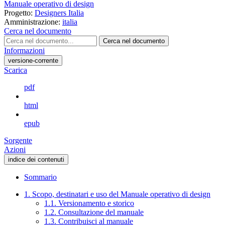
Manuale operativo di design
Progetto:
Designers Italia
Amministrazione:
italia
Cerca nel documento
Cerca nel documento
Informazioni
versione-corrente
Scarica
pdf
html
epub
Sorgente
Azioni
indice dei contenuti
Sommario
1. Scopo, destinatari e uso del Manuale operativo di design
1.1. Versionamento e storico
1.2. Consultazione del manuale
1.3. Contribuisci al manuale