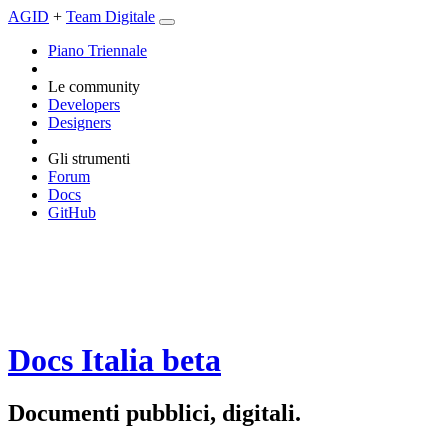
AGID
+
Team Digitale
Piano Triennale
Le community
Developers
Designers
Gli strumenti
Forum
Docs
GitHub
Docs Italia
beta
Documenti pubblici, digitali.