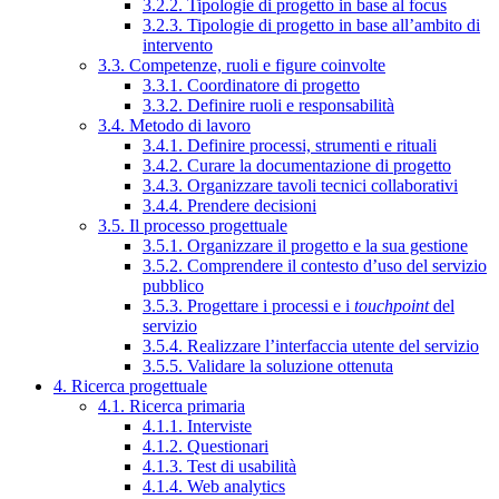
3.2.2. Tipologie di progetto in base al focus
3.2.3. Tipologie di progetto in base all’ambito di
intervento
3.3. Competenze, ruoli e figure coinvolte
3.3.1. Coordinatore di progetto
3.3.2. Definire ruoli e responsabilità
3.4. Metodo di lavoro
3.4.1. Definire processi, strumenti e rituali
3.4.2. Curare la documentazione di progetto
3.4.3. Organizzare tavoli tecnici collaborativi
3.4.4. Prendere decisioni
3.5. Il processo progettuale
3.5.1. Organizzare il progetto e la sua gestione
3.5.2. Comprendere il contesto d’uso del servizio
pubblico
3.5.3. Progettare i processi e i
touchpoint
del
servizio
3.5.4. Realizzare l’interfaccia utente del servizio
3.5.5. Validare la soluzione ottenuta
4. Ricerca progettuale
4.1. Ricerca primaria
4.1.1. Interviste
4.1.2. Questionari
4.1.3. Test di usabilità
4.1.4. Web analytics