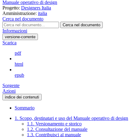
Manuale operativo di design
Progetto:
Designers Italia
Amministrazione:
italia
Cerca nel documento
Cerca nel documento
Informazioni
versione-corrente
Scarica
pdf
html
epub
Sorgente
Azioni
indice dei contenuti
Sommario
1. Scopo, destinatari e uso del Manuale operativo di design
1.1. Versionamento e storico
1.2. Consultazione del manuale
1.3. Contribuisci al manuale