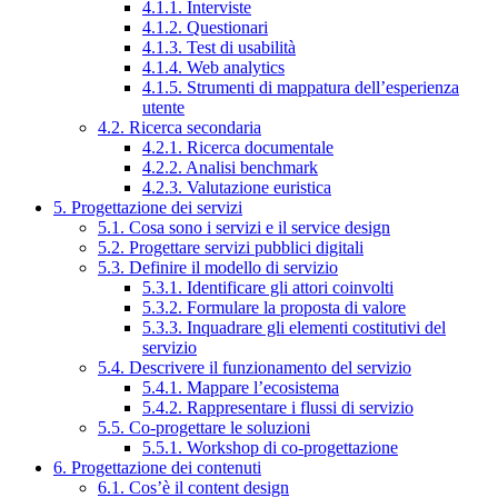
4.1.1. Interviste
4.1.2. Questionari
4.1.3. Test di usabilità
4.1.4. Web analytics
4.1.5. Strumenti di mappatura dell’esperienza
utente
4.2. Ricerca secondaria
4.2.1. Ricerca documentale
4.2.2. Analisi benchmark
4.2.3. Valutazione euristica
5. Progettazione dei servizi
5.1. Cosa sono i servizi e il service design
5.2. Progettare servizi pubblici digitali
5.3. Definire il modello di servizio
5.3.1. Identificare gli attori coinvolti
5.3.2. Formulare la proposta di valore
5.3.3. Inquadrare gli elementi costitutivi del
servizio
5.4. Descrivere il funzionamento del servizio
5.4.1. Mappare l’ecosistema
5.4.2. Rappresentare i flussi di servizio
5.5. Co-progettare le soluzioni
5.5.1. Workshop di co-progettazione
6. Progettazione dei contenuti
6.1. Cos’è il content design