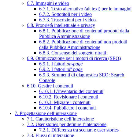
6.7. Immagini e video
6.7.1. Testo alternativo (alt text) per le immagini
6.7.2. Sottotitoli per i video
6.7.3. Trascrizioni per i video
6.8. Proprietà intellettuale e privacy
6.8.1. Pubblicazione di contenuti prodotti dalla
Pubblica Amministrazione
6.8.2. Pubblicazione di contenuti non prodotti
dalla Pubblica Amministrazione
6.8.3. Consenso dei soggetti ritratti
6.9. Ottimizzazione per i motori di ricerca (SEO)
6.9.1. I fattori
on-page
6.9.2. I fattori
off-page
6.9.3. Strumenti di diagnostica SEO: Search
Console
6.10. Gestire i contenuti
6.10.1. L’inventario dei contenuti
6.10.2. Revisionare i contenuti
6.10.3. Migrare i contenuti
6.10.4. Pubblicare i contenuti
7. Progettazione dell’interazione
7.1. Caratteristiche dell’interazione
7.2. User stories per definire l’interazione
7.2.1. Differenza tra scenari e user stories
7.3. Flussi di interazione