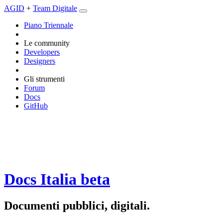
AGID
+
Team Digitale
Piano Triennale
Le community
Developers
Designers
Gli strumenti
Forum
Docs
GitHub
Docs Italia
beta
Documenti pubblici, digitali.