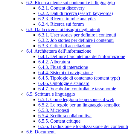
6.2. Ricerca utente sui contenuti e il linguaggio
6.2.1. Content discovery
6.2.2. Dati di ricerca (search keywords)
6.2.3. Ricerca tramite analytics
6.2.4. Ricerca sui forum
6.3. Dalla ricerca ai bisogni degli utenti
6.3.1. User stories per definire i contenuti
6.3.2. Job stories per definire i contenuti
6.3.3. Criteri di accettazione
6.4. Architettura dell’informazione
6.4.1. Definire l’architettura dell’informazione
6.4.2. Alberatura
6.4.3. Flussi di interazione
6.4.4. Sistemi di navigazione
6.4.5. Tipologie di contenuto (content type)
6.4.6. Ontologie e standard
6.4.7. Vocabolari controllati e tassonomie
6.5. Scrittura e linguaggio
6.5.1. Come leggono le persone sul web
6.5.2. Le regole per un linguaggio semplice
6.5.3. Microtesti
6.5.4. Scrittura collaborativa
6.5.5. Content critique
6.5.6. Traduzione e localizzazione dei contenuti
6.6. Documenti