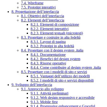
7.4. Wireframe
7.5. Prototipi interattivi
8. Progettazione dell’interfaccia
8.1. Obiettivi dell’interfaccia
8.2. Elementi dell’interfaccia
8.2.1. Elementi di composizione
8.2.2. Elementi interattivi
8.2.3. Elementi testuali (microtesti)
8.3. Progettare e costruire in alta fedeltà
8.3.1. Layout di pagina
8.3.2. Prototipi in alta fedeltà
8.4. Progettare con il design system .italia
8.4.1. Documentazione
8.4.2. Benefici del design system
8.4.3. Risorse operative
8.4.4. Come contribuire al design system .italia
8.5. Progettare con i modelli di sito e servizi
8.5.1. Vantaggi dell’utilizzo dei modelli
8.5.2. I modelli di sito e servizi disponibili
9. Sviluppo dell’interfaccia
9.1. Approccio allo sviluppo
9.1.1. Attività preliminari
9.1.2. Web design responsivo e accessibile
9.1.3. Mobile first
9.1.4. Progressive enhancement e Graceful