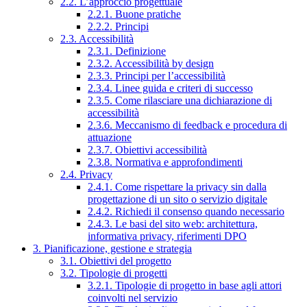
2.2. L’approccio progettuale
2.2.1. Buone pratiche
2.2.2. Principi
2.3. Accessibilità
2.3.1. Definizione
2.3.2. Accessibilità by design
2.3.3. Principi per l’accessibilità
2.3.4. Linee guida e criteri di successo
2.3.5. Come rilasciare una dichiarazione di
accessibilità
2.3.6. Meccanismo di feedback e procedura di
attuazione
2.3.7. Obiettivi accessibilità
2.3.8. Normativa e approfondimenti
2.4. Privacy
2.4.1. Come rispettare la privacy sin dalla
progettazione di un sito o servizio digitale
2.4.2. Richiedi il consenso quando necessario
2.4.3. Le basi del sito web: architettura,
informativa privacy, riferimenti DPO
3. Pianificazione, gestione e strategia
3.1. Obiettivi del progetto
3.2. Tipologie di progetti
3.2.1. Tipologie di progetto in base agli attori
coinvolti nel servizio