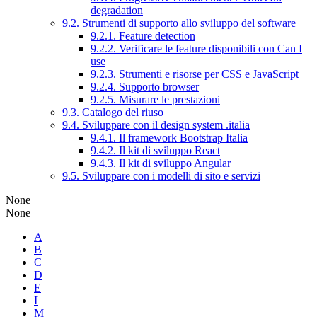
degradation
9.2. Strumenti di supporto allo sviluppo del software
9.2.1. Feature detection
9.2.2. Verificare le feature disponibili con Can I
use
9.2.3. Strumenti e risorse per CSS e JavaScript
9.2.4. Supporto browser
9.2.5. Misurare le prestazioni
9.3. Catalogo del riuso
9.4. Sviluppare con il design system .italia
9.4.1. Il framework Bootstrap Italia
9.4.2. Il kit di sviluppo React
9.4.3. Il kit di sviluppo Angular
9.5. Sviluppare con i modelli di sito e servizi
None
None
A
B
C
D
E
I
M