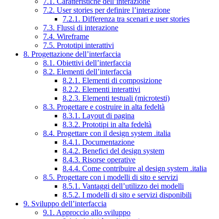
7.1. Caratteristiche dell’interazione
7.2. User stories per definire l’interazione
7.2.1. Differenza tra scenari e user stories
7.3. Flussi di interazione
7.4. Wireframe
7.5. Prototipi interattivi
8. Progettazione dell’interfaccia
8.1. Obiettivi dell’interfaccia
8.2. Elementi dell’interfaccia
8.2.1. Elementi di composizione
8.2.2. Elementi interattivi
8.2.3. Elementi testuali (microtesti)
8.3. Progettare e costruire in alta fedeltà
8.3.1. Layout di pagina
8.3.2. Prototipi in alta fedeltà
8.4. Progettare con il design system .italia
8.4.1. Documentazione
8.4.2. Benefici del design system
8.4.3. Risorse operative
8.4.4. Come contribuire al design system .italia
8.5. Progettare con i modelli di sito e servizi
8.5.1. Vantaggi dell’utilizzo dei modelli
8.5.2. I modelli di sito e servizi disponibili
9. Sviluppo dell’interfaccia
9.1. Approccio allo sviluppo