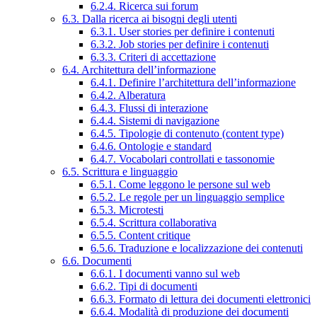
6.2.4. Ricerca sui forum
6.3. Dalla ricerca ai bisogni degli utenti
6.3.1. User stories per definire i contenuti
6.3.2. Job stories per definire i contenuti
6.3.3. Criteri di accettazione
6.4. Architettura dell’informazione
6.4.1. Definire l’architettura dell’informazione
6.4.2. Alberatura
6.4.3. Flussi di interazione
6.4.4. Sistemi di navigazione
6.4.5. Tipologie di contenuto (content type)
6.4.6. Ontologie e standard
6.4.7. Vocabolari controllati e tassonomie
6.5. Scrittura e linguaggio
6.5.1. Come leggono le persone sul web
6.5.2. Le regole per un linguaggio semplice
6.5.3. Microtesti
6.5.4. Scrittura collaborativa
6.5.5. Content critique
6.5.6. Traduzione e localizzazione dei contenuti
6.6. Documenti
6.6.1. I documenti vanno sul web
6.6.2. Tipi di documenti
6.6.3. Formato di lettura dei documenti elettronici
6.6.4. Modalità di produzione dei documenti