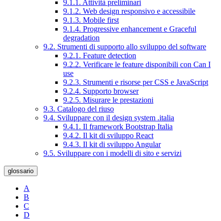
9.1.1. Attività preliminari
9.1.2. Web design responsivo e accessibile
9.1.3. Mobile first
9.1.4. Progressive enhancement e Graceful
degradation
9.2. Strumenti di supporto allo sviluppo del software
9.2.1. Feature detection
9.2.2. Verificare le feature disponibili con Can I
use
9.2.3. Strumenti e risorse per CSS e JavaScript
9.2.4. Supporto browser
9.2.5. Misurare le prestazioni
9.3. Catalogo del riuso
9.4. Sviluppare con il design system .italia
9.4.1. Il framework Bootstrap Italia
9.4.2. Il kit di sviluppo React
9.4.3. Il kit di sviluppo Angular
9.5. Sviluppare con i modelli di sito e servizi
glossario
A
B
C
D