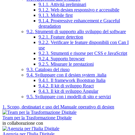
9.1.1. Attività preliminari
9.1.2. Web design responsivo e accessibile
9.1.3. Mobile first
9.1.4. Progressive enhancement e Graceful
degradation
9.2. Strumenti di supporto allo sviluppo del software
9.2.1. Feature detection
9.2.2. Verificare le feature disponibili con Can I
use
9.2.3. Strumenti e risorse per CSS e JavaScript
9.2.4. Supporto browser
9.2.5. Misurare le prestazioni
9.3. Catalogo del riuso
9.4. Sviluppare con il design system .italia
9.4.1. Il framework Bootstrap Italia
9.4.2. Il kit di sviluppo React
9.4.3. Il kit di sviluppo Angular
9.5. Sviluppare con i modelli di sito e servizi
1. Scopo, destinatari e uso del Manuale operativo di design
Team per la Trasformazione Digitale
in collaborazione con
Agenzia per l'Italia Digitale