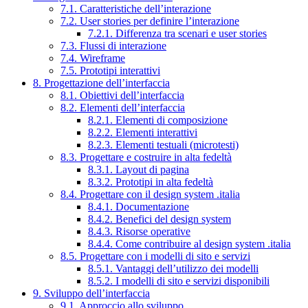
7.1. Caratteristiche dell’interazione
7.2. User stories per definire l’interazione
7.2.1. Differenza tra scenari e user stories
7.3. Flussi di interazione
7.4. Wireframe
7.5. Prototipi interattivi
8. Progettazione dell’interfaccia
8.1. Obiettivi dell’interfaccia
8.2. Elementi dell’interfaccia
8.2.1. Elementi di composizione
8.2.2. Elementi interattivi
8.2.3. Elementi testuali (microtesti)
8.3. Progettare e costruire in alta fedeltà
8.3.1. Layout di pagina
8.3.2. Prototipi in alta fedeltà
8.4. Progettare con il design system .italia
8.4.1. Documentazione
8.4.2. Benefici del design system
8.4.3. Risorse operative
8.4.4. Come contribuire al design system .italia
8.5. Progettare con i modelli di sito e servizi
8.5.1. Vantaggi dell’utilizzo dei modelli
8.5.2. I modelli di sito e servizi disponibili
9. Sviluppo dell’interfaccia
9.1. Approccio allo sviluppo