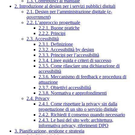
1.3. Contribuisci al manuale
2. Introduzione al design per i servizi pubblici digitali
2.1. Design per l’amministrazione digitale (
e-
government
)
2.2. L’approccio progettuale
2.2.1. Buone pratiche
2.2.2. Principi
2.3. Accessibilità
2.3.1. Definizione
2.3.2. Accessibilità by design
2.3.3. Principi per l’accessibilità
2.3.4. Linee guida e criteri di successo
2.3.5. Come rilasciare una dichiarazione di
accessibilità
2.3.6. Meccanismo di feedback e procedura di
attuazione
2.3.7. Obiettivi accessibilità
2.3.8. Normativa e approfondimenti
2.4. Privacy
2.4.1. Come rispettare la privacy sin dalla
progettazione di un sito o servizio digitale
2.4.2. Richiedi il consenso quando necessario
2.4.3. Le basi del sito web: architettura,
informativa privacy, riferimenti DPO
3. Pianificazione, gestione e strategia