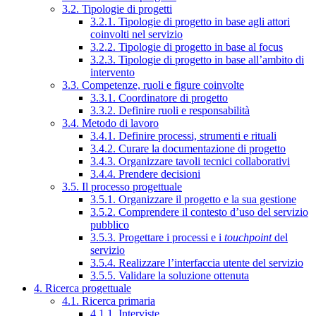
3.2. Tipologie di progetti
3.2.1. Tipologie di progetto in base agli attori
coinvolti nel servizio
3.2.2. Tipologie di progetto in base al focus
3.2.3. Tipologie di progetto in base all’ambito di
intervento
3.3. Competenze, ruoli e figure coinvolte
3.3.1. Coordinatore di progetto
3.3.2. Definire ruoli e responsabilità
3.4. Metodo di lavoro
3.4.1. Definire processi, strumenti e rituali
3.4.2. Curare la documentazione di progetto
3.4.3. Organizzare tavoli tecnici collaborativi
3.4.4. Prendere decisioni
3.5. Il processo progettuale
3.5.1. Organizzare il progetto e la sua gestione
3.5.2. Comprendere il contesto d’uso del servizio
pubblico
3.5.3. Progettare i processi e i
touchpoint
del
servizio
3.5.4. Realizzare l’interfaccia utente del servizio
3.5.5. Validare la soluzione ottenuta
4. Ricerca progettuale
4.1. Ricerca primaria
4.1.1. Interviste