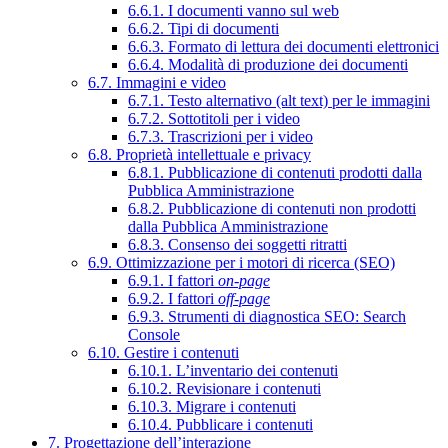
6.6.1. I documenti vanno sul web
6.6.2. Tipi di documenti
6.6.3. Formato di lettura dei documenti elettronici
6.6.4. Modalità di produzione dei documenti
6.7. Immagini e video
6.7.1. Testo alternativo (alt text) per le immagini
6.7.2. Sottotitoli per i video
6.7.3. Trascrizioni per i video
6.8. Proprietà intellettuale e privacy
6.8.1. Pubblicazione di contenuti prodotti dalla
Pubblica Amministrazione
6.8.2. Pubblicazione di contenuti non prodotti
dalla Pubblica Amministrazione
6.8.3. Consenso dei soggetti ritratti
6.9. Ottimizzazione per i motori di ricerca (SEO)
6.9.1. I fattori
on-page
6.9.2. I fattori
off-page
6.9.3. Strumenti di diagnostica SEO: Search
Console
6.10. Gestire i contenuti
6.10.1. L’inventario dei contenuti
6.10.2. Revisionare i contenuti
6.10.3. Migrare i contenuti
6.10.4. Pubblicare i contenuti
7. Progettazione dell’interazione