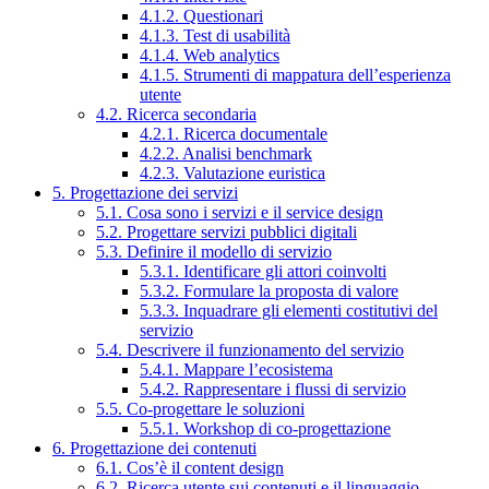
4.1.2. Questionari
4.1.3. Test di usabilità
4.1.4. Web analytics
4.1.5. Strumenti di mappatura dell’esperienza
utente
4.2. Ricerca secondaria
4.2.1. Ricerca documentale
4.2.2. Analisi benchmark
4.2.3. Valutazione euristica
5. Progettazione dei servizi
5.1. Cosa sono i servizi e il service design
5.2. Progettare servizi pubblici digitali
5.3. Definire il modello di servizio
5.3.1. Identificare gli attori coinvolti
5.3.2. Formulare la proposta di valore
5.3.3. Inquadrare gli elementi costitutivi del
servizio
5.4. Descrivere il funzionamento del servizio
5.4.1. Mappare l’ecosistema
5.4.2. Rappresentare i flussi di servizio
5.5. Co-progettare le soluzioni
5.5.1. Workshop di co-progettazione
6. Progettazione dei contenuti
6.1. Cos’è il content design
6.2. Ricerca utente sui contenuti e il linguaggio