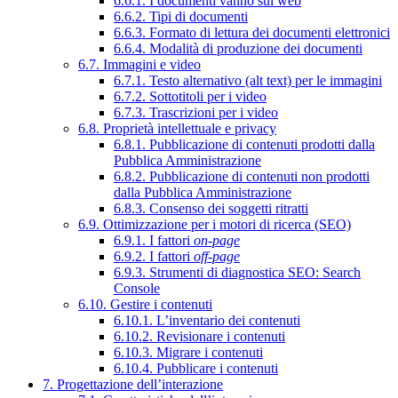
6.6.1. I documenti vanno sul web
6.6.2. Tipi di documenti
6.6.3. Formato di lettura dei documenti elettronici
6.6.4. Modalità di produzione dei documenti
6.7. Immagini e video
6.7.1. Testo alternativo (alt text) per le immagini
6.7.2. Sottotitoli per i video
6.7.3. Trascrizioni per i video
6.8. Proprietà intellettuale e privacy
6.8.1. Pubblicazione di contenuti prodotti dalla
Pubblica Amministrazione
6.8.2. Pubblicazione di contenuti non prodotti
dalla Pubblica Amministrazione
6.8.3. Consenso dei soggetti ritratti
6.9. Ottimizzazione per i motori di ricerca (SEO)
6.9.1. I fattori
on-page
6.9.2. I fattori
off-page
6.9.3. Strumenti di diagnostica SEO: Search
Console
6.10. Gestire i contenuti
6.10.1. L’inventario dei contenuti
6.10.2. Revisionare i contenuti
6.10.3. Migrare i contenuti
6.10.4. Pubblicare i contenuti
7. Progettazione dell’interazione