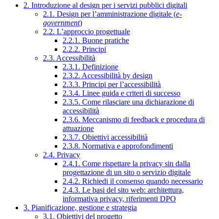
2. Introduzione al design per i servizi pubblici digitali
2.1. Design per l’amministrazione digitale (
e-
government
)
2.2. L’approccio progettuale
2.2.1. Buone pratiche
2.2.2. Principi
2.3. Accessibilità
2.3.1. Definizione
2.3.2. Accessibilità by design
2.3.3. Principi per l’accessibilità
2.3.4. Linee guida e criteri di successo
2.3.5. Come rilasciare una dichiarazione di
accessibilità
2.3.6. Meccanismo di feedback e procedura di
attuazione
2.3.7. Obiettivi accessibilità
2.3.8. Normativa e approfondimenti
2.4. Privacy
2.4.1. Come rispettare la privacy sin dalla
progettazione di un sito o servizio digitale
2.4.2. Richiedi il consenso quando necessario
2.4.3. Le basi del sito web: architettura,
informativa privacy, riferimenti DPO
3. Pianificazione, gestione e strategia
3.1. Obiettivi del progetto