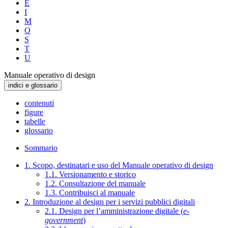
E
I
M
O
S
T
U
Manuale operativo di design
indici e glossario
contenuti
figure
tabelle
glossario
Sommario
1. Scopo, destinatari e uso del Manuale operativo di design
1.1. Versionamento e storico
1.2. Consultazione del manuale
1.3. Contribuisci al manuale
2. Introduzione al design per i servizi pubblici digitali
2.1. Design per l’amministrazione digitale (
e-
government
)