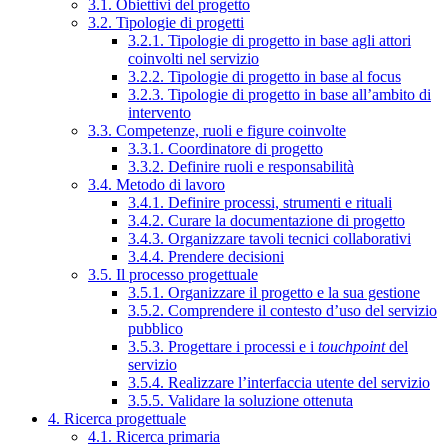
3.1. Obiettivi del progetto
3.2. Tipologie di progetti
3.2.1. Tipologie di progetto in base agli attori
coinvolti nel servizio
3.2.2. Tipologie di progetto in base al focus
3.2.3. Tipologie di progetto in base all’ambito di
intervento
3.3. Competenze, ruoli e figure coinvolte
3.3.1. Coordinatore di progetto
3.3.2. Definire ruoli e responsabilità
3.4. Metodo di lavoro
3.4.1. Definire processi, strumenti e rituali
3.4.2. Curare la documentazione di progetto
3.4.3. Organizzare tavoli tecnici collaborativi
3.4.4. Prendere decisioni
3.5. Il processo progettuale
3.5.1. Organizzare il progetto e la sua gestione
3.5.2. Comprendere il contesto d’uso del servizio
pubblico
3.5.3. Progettare i processi e i
touchpoint
del
servizio
3.5.4. Realizzare l’interfaccia utente del servizio
3.5.5. Validare la soluzione ottenuta
4. Ricerca progettuale
4.1. Ricerca primaria