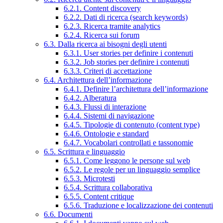
6.2.1. Content discovery
6.2.2. Dati di ricerca (search keywords)
6.2.3. Ricerca tramite analytics
6.2.4. Ricerca sui forum
6.3. Dalla ricerca ai bisogni degli utenti
6.3.1. User stories per definire i contenuti
6.3.2. Job stories per definire i contenuti
6.3.3. Criteri di accettazione
6.4. Architettura dell’informazione
6.4.1. Definire l’architettura dell’informazione
6.4.2. Alberatura
6.4.3. Flussi di interazione
6.4.4. Sistemi di navigazione
6.4.5. Tipologie di contenuto (content type)
6.4.6. Ontologie e standard
6.4.7. Vocabolari controllati e tassonomie
6.5. Scrittura e linguaggio
6.5.1. Come leggono le persone sul web
6.5.2. Le regole per un linguaggio semplice
6.5.3. Microtesti
6.5.4. Scrittura collaborativa
6.5.5. Content critique
6.5.6. Traduzione e localizzazione dei contenuti
6.6. Documenti