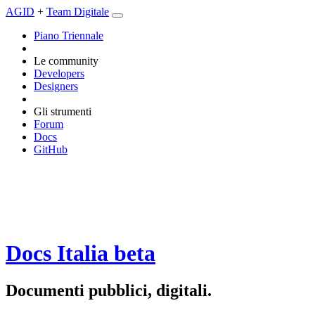
AGID
+
Team Digitale
Piano Triennale
Le community
Developers
Designers
Gli strumenti
Forum
Docs
GitHub
Docs Italia
beta
Documenti pubblici, digitali.