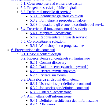
5.1. Cosa sono i servizi e il service design
5.2. Progettare servizi pubblici digitali
5.3. Definire il modello di servizio
5.3.1. Identificare gli attori coinvolti
5.3.2. Formulare la proposta di valore
5.3.3. Inquadrare gli elementi costitutivi del serviz
5.4. Descrivere il funzionamento del servizio
5.4.1. Mappare l’ecosistema
5.4.2. Rappresentare i flussi di servizio
5.5. Co-progettare le soluzioni
5.5.1. Workshop di co-progettazione
6. Progettazione dei contenuti
6.1. Cos’è il content design
6.2. Ricerca utente sui contenuti e il linguaggio
6.2.1. Content discovery
6.2.2. Dati di ricerca (search keywords)
6.2.3. Ricerca tramite analytics
6.2.4. Ricerca sui forum
6.3. Dalla ricerca ai bisogni degli utenti
6.3.1. User stories per definire i contenuti
6.3.2. Job stories per definire i contenuti
6.3.3. Criteri di accettazione
6.4. Architettura dell’informazione
6.4.1. Definire l’architettura dell’informazione
6.4.2. Alberatura