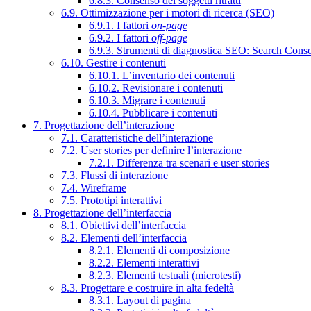
6.8.3. Consenso dei soggetti ritratti
6.9. Ottimizzazione per i motori di ricerca (SEO)
6.9.1. I fattori
on-page
6.9.2. I fattori
off-page
6.9.3. Strumenti di diagnostica SEO: Search Cons
6.10. Gestire i contenuti
6.10.1. L’inventario dei contenuti
6.10.2. Revisionare i contenuti
6.10.3. Migrare i contenuti
6.10.4. Pubblicare i contenuti
7. Progettazione dell’interazione
7.1. Caratteristiche dell’interazione
7.2. User stories per definire l’interazione
7.2.1. Differenza tra scenari e user stories
7.3. Flussi di interazione
7.4. Wireframe
7.5. Prototipi interattivi
8. Progettazione dell’interfaccia
8.1. Obiettivi dell’interfaccia
8.2. Elementi dell’interfaccia
8.2.1. Elementi di composizione
8.2.2. Elementi interattivi
8.2.3. Elementi testuali (microtesti)
8.3. Progettare e costruire in alta fedeltà
8.3.1. Layout di pagina