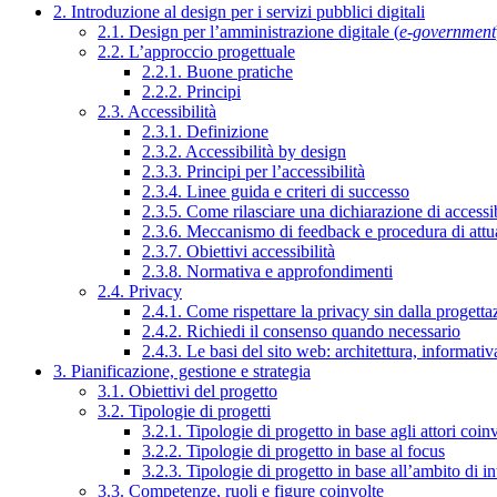
2. Introduzione al design per i servizi pubblici digitali
2.1. Design per l’amministrazione digitale (
e-government
2.2. L’approccio progettuale
2.2.1. Buone pratiche
2.2.2. Principi
2.3. Accessibilità
2.3.1. Definizione
2.3.2. Accessibilità by design
2.3.3. Principi per l’accessibilità
2.3.4. Linee guida e criteri di successo
2.3.5. Come rilasciare una dichiarazione di accessib
2.3.6. Meccanismo di feedback e procedura di attu
2.3.7. Obiettivi accessibilità
2.3.8. Normativa e approfondimenti
2.4. Privacy
2.4.1. Come rispettare la privacy sin dalla progettaz
2.4.2. Richiedi il consenso quando necessario
2.4.3. Le basi del sito web: architettura, informati
3. Pianificazione, gestione e strategia
3.1. Obiettivi del progetto
3.2. Tipologie di progetti
3.2.1. Tipologie di progetto in base agli attori coinv
3.2.2. Tipologie di progetto in base al focus
3.2.3. Tipologie di progetto in base all’ambito di i
3.3. Competenze, ruoli e figure coinvolte