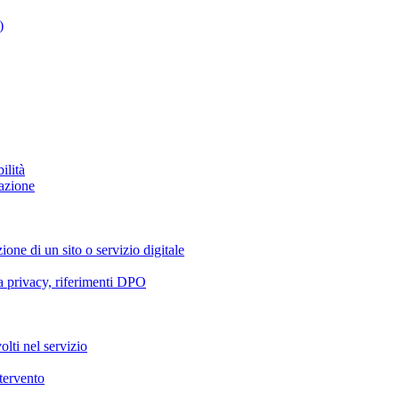
)
ilità
azione
ione di un sito o servizio digitale
va privacy, riferimenti DPO
olti nel servizio
ntervento