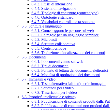
6.4.3. Flussi di interazione
6.4.4. Sistemi di navigazione
6.4.5. Tipologie di contenuto (content type)
6.4.6. Ontologie e standard
6.4.7. Vocabolari controllati e tassonomie
6.5. Scrittura e linguaggio
6.5.1. Come leggono le persone sul web
6.5.2. Le regole per un linguaggio semplice
6.5.3. Microtesti
6.5.4. Scrittura collaborativa
6.5.5. Content critique
6.5.6. Traduzione e localizzazione dei contenuti
6.6. Documenti
6.6.1. I documenti vanno sul web
6.6.2. Tipi di documenti
6.6.3. Formato di lettura dei documenti elettronici
6.6.4. Modalità di produzione dei documenti
6.7. Immagini e video
6.7.1. Testo alternativo (alt text) per le immagini
6.7.2. Sottotitoli per i video
6.7.3. Trascrizioni per i video
6.8. Proprietà intellettuale e privacy
6.8.1. Pubblicazione di contenuti prodotti dalla P
6.8.2. Pubblicazione di contenuti non prodotti dal