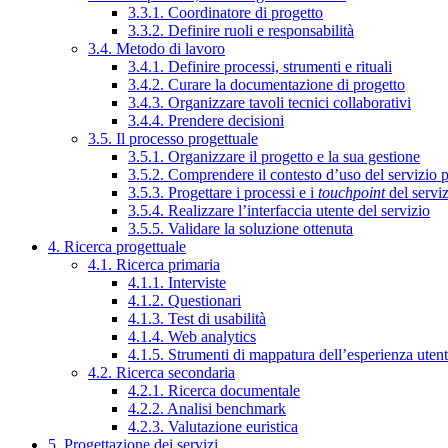
3.3.1. Coordinatore di progetto
3.3.2. Definire ruoli e responsabilità
3.4. Metodo di lavoro
3.4.1. Definire processi, strumenti e rituali
3.4.2. Curare la documentazione di progetto
3.4.3. Organizzare tavoli tecnici collaborativi
3.4.4. Prendere decisioni
3.5. Il processo progettuale
3.5.1. Organizzare il progetto e la sua gestione
3.5.2. Comprendere il contesto d’uso del servizio 
3.5.3. Progettare i processi e i
touchpoint
del servi
3.5.4. Realizzare l’interfaccia utente del servizio
3.5.5. Validare la soluzione ottenuta
4. Ricerca progettuale
4.1. Ricerca primaria
4.1.1. Interviste
4.1.2. Questionari
4.1.3. Test di usabilità
4.1.4. Web analytics
4.1.5. Strumenti di mappatura dell’esperienza uten
4.2. Ricerca secondaria
4.2.1. Ricerca documentale
4.2.2. Analisi benchmark
4.2.3. Valutazione euristica
5. Progettazione dei servizi