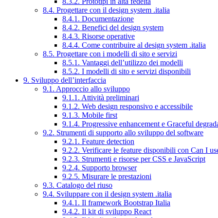
8.3.2. Prototipi in alta fedeltà
8.4. Progettare con il design system .italia
8.4.1. Documentazione
8.4.2. Benefici del design system
8.4.3. Risorse operative
8.4.4. Come contribuire al design system .italia
8.5. Progettare con i modelli di sito e servizi
8.5.1. Vantaggi dell’utilizzo dei modelli
8.5.2. I modelli di sito e servizi disponibili
9. Sviluppo dell’interfaccia
9.1. Approccio allo sviluppo
9.1.1. Attività preliminari
9.1.2. Web design responsivo e accessibile
9.1.3. Mobile first
9.1.4. Progressive enhancement e Graceful degrad
9.2. Strumenti di supporto allo sviluppo del software
9.2.1. Feature detection
9.2.2. Verificare le feature disponibili con Can I us
9.2.3. Strumenti e risorse per CSS e JavaScript
9.2.4. Supporto browser
9.2.5. Misurare le prestazioni
9.3. Catalogo del riuso
9.4. Sviluppare con il design system .italia
9.4.1. Il framework Bootstrap Italia
9.4.2. Il kit di sviluppo React