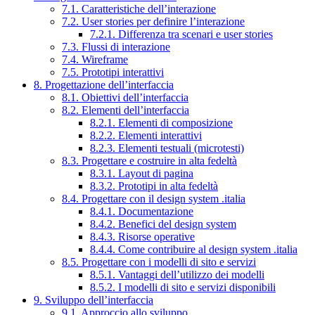
7.1. Caratteristiche dell’interazione
7.2. User stories per definire l’interazione
7.2.1. Differenza tra scenari e user stories
7.3. Flussi di interazione
7.4. Wireframe
7.5. Prototipi interattivi
8. Progettazione dell’interfaccia
8.1. Obiettivi dell’interfaccia
8.2. Elementi dell’interfaccia
8.2.1. Elementi di composizione
8.2.2. Elementi interattivi
8.2.3. Elementi testuali (microtesti)
8.3. Progettare e costruire in alta fedeltà
8.3.1. Layout di pagina
8.3.2. Prototipi in alta fedeltà
8.4. Progettare con il design system .italia
8.4.1. Documentazione
8.4.2. Benefici del design system
8.4.3. Risorse operative
8.4.4. Come contribuire al design system .italia
8.5. Progettare con i modelli di sito e servizi
8.5.1. Vantaggi dell’utilizzo dei modelli
8.5.2. I modelli di sito e servizi disponibili
9. Sviluppo dell’interfaccia
9.1. Approccio allo sviluppo