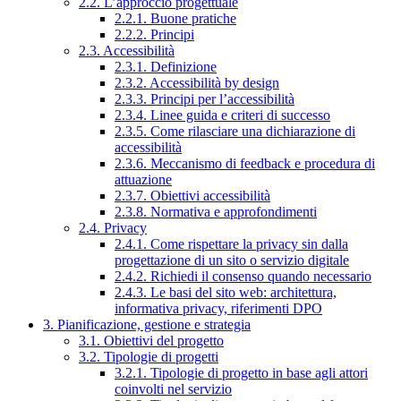
2.2. L’approccio progettuale
2.2.1. Buone pratiche
2.2.2. Principi
2.3. Accessibilità
2.3.1. Definizione
2.3.2. Accessibilità by design
2.3.3. Principi per l’accessibilità
2.3.4. Linee guida e criteri di successo
2.3.5. Come rilasciare una dichiarazione di
accessibilità
2.3.6. Meccanismo di feedback e procedura di
attuazione
2.3.7. Obiettivi accessibilità
2.3.8. Normativa e approfondimenti
2.4. Privacy
2.4.1. Come rispettare la privacy sin dalla
progettazione di un sito o servizio digitale
2.4.2. Richiedi il consenso quando necessario
2.4.3. Le basi del sito web: architettura,
informativa privacy, riferimenti DPO
3. Pianificazione, gestione e strategia
3.1. Obiettivi del progetto
3.2. Tipologie di progetti
3.2.1. Tipologie di progetto in base agli attori
coinvolti nel servizio