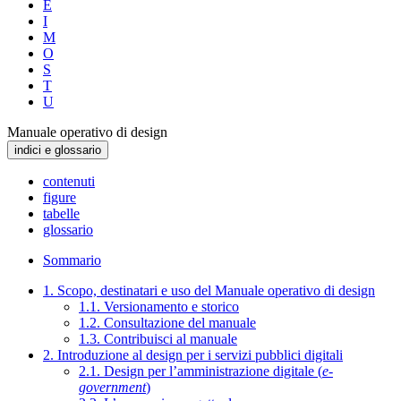
E
I
M
O
S
T
U
Manuale operativo di design
indici e glossario
contenuti
figure
tabelle
glossario
Sommario
1. Scopo, destinatari e uso del Manuale operativo di design
1.1. Versionamento e storico
1.2. Consultazione del manuale
1.3. Contribuisci al manuale
2. Introduzione al design per i servizi pubblici digitali
2.1. Design per l’amministrazione digitale (
e-
government
)