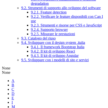
degradation
9.2. Strumenti di supporto allo sviluppo del software
9.2.1. Feature detection
9.2.2. Verificare le feature disponibili con Can I
use
9.2.3. Strumenti e risorse per CSS e JavaScript
9.2.4. Supporto browser
9.2.5. Misurare le prestazioni
9.3. Catalogo del riuso
9.4. Sviluppare con il design system .italia
9.4.1. Il framework Bootstrap Italia
9.4.2. Il kit di sviluppo React
9.4.3. Il kit di sviluppo Angular
9.5. Sviluppare con i modelli di sito e servizi
None
None
A
B
C
D
E
I
M