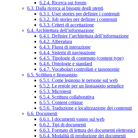
6.2.4. Ricerca sui forum
6.3. Dalla ricerca ai bisogni degli utenti
6.3.1. User stories per definire i contenuti
6.3.2. Job stories per definire i contenuti
6.3.3. Criteri di accettazione
6.4. Architettura dell’informazione
6.4.1. Definire l’architettura dell’informazione
6.4.2. Alberatura
6.4.3. Flussi di interazione
6.4.4. Sistemi di navigazione
6.4.5. Tipologie di contenuto (content type)
6.4.6. Ontologie e standard
6.4.7. Vocabolari controllati e tassonomie
6.5. Scrittura e linguaggio
6.5.1. Come leggono le persone sul web
6.5.2. Le regole per un linguaggio semplice
6.5.3. Microtesti
6.5.4. Scrittura collaborativa
6.5.5. Content critique
6.5.6. Traduzione e localizzazione dei contenuti
6.6. Documenti
6.6.1. I documenti vanno sul web
6.6.2. Tipi di documenti
6.6.3. Formato di lettura dei documenti elettronici
6.6.4. Modalità di produzione dei documenti