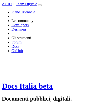
AGID
+
Team Digitale
Piano Triennale
Le community
Developers
Designers
Gli strumenti
Forum
Docs
GitHub
Docs Italia
beta
Documenti pubblici, digitali.