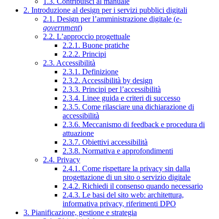
1.3. Contribuisci al manuale
2. Introduzione al design per i servizi pubblici digitali
2.1. Design per l’amministrazione digitale (
e-
government
)
2.2. L’approccio progettuale
2.2.1. Buone pratiche
2.2.2. Principi
2.3. Accessibilità
2.3.1. Definizione
2.3.2. Accessibilità by design
2.3.3. Principi per l’accessibilità
2.3.4. Linee guida e criteri di successo
2.3.5. Come rilasciare una dichiarazione di
accessibilità
2.3.6. Meccanismo di feedback e procedura di
attuazione
2.3.7. Obiettivi accessibilità
2.3.8. Normativa e approfondimenti
2.4. Privacy
2.4.1. Come rispettare la privacy sin dalla
progettazione di un sito o servizio digitale
2.4.2. Richiedi il consenso quando necessario
2.4.3. Le basi del sito web: architettura,
informativa privacy, riferimenti DPO
3. Pianificazione, gestione e strategia