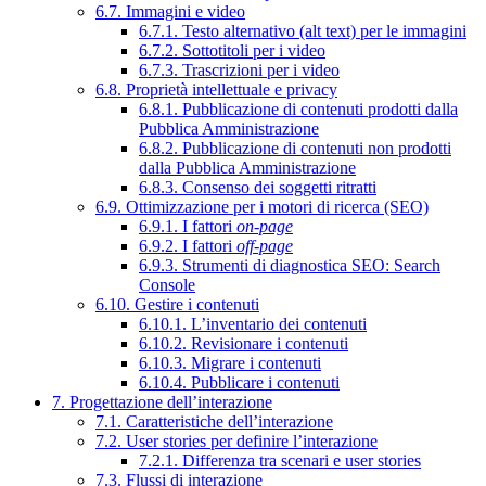
6.7. Immagini e video
6.7.1. Testo alternativo (alt text) per le immagini
6.7.2. Sottotitoli per i video
6.7.3. Trascrizioni per i video
6.8. Proprietà intellettuale e privacy
6.8.1. Pubblicazione di contenuti prodotti dalla
Pubblica Amministrazione
6.8.2. Pubblicazione di contenuti non prodotti
dalla Pubblica Amministrazione
6.8.3. Consenso dei soggetti ritratti
6.9. Ottimizzazione per i motori di ricerca (SEO)
6.9.1. I fattori
on-page
6.9.2. I fattori
off-page
6.9.3. Strumenti di diagnostica SEO: Search
Console
6.10. Gestire i contenuti
6.10.1. L’inventario dei contenuti
6.10.2. Revisionare i contenuti
6.10.3. Migrare i contenuti
6.10.4. Pubblicare i contenuti
7. Progettazione dell’interazione
7.1. Caratteristiche dell’interazione
7.2. User stories per definire l’interazione
7.2.1. Differenza tra scenari e user stories
7.3. Flussi di interazione