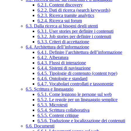
6.2.1. Content discovery
6.2.2. Dati di ricerca (search keywords)
6.2.3. Ricerca tramite analytics
6.2.4. Ricerca sui forum
6.3. Dalla ricerca ai bisogni degli utenti
6.3.1. User stories per definire i contenuti
6.3.2. Job stories per definire i contenuti
6.3.3. Criteri di accettazione
6.4. Architettura dell’informazione
6.4.1. Definire l’architettura dell’informazione
6.4.2. Alberatura
6.4.3. Flussi di interazione
6.4.4. Sistemi di navigazione
6.4.5. Tipologie di contenuto (content type)
6.4.6. Ontologie e standard
6.4.7. Vocabolari controllati e tassonomie
6.5. Scrittura e linguaggio
6.5.1. Come leggono le persone sul web
6.5.2. Le regole per un linguaggio semplice
6.5.3. Microtesti
6.5.4. Scrittura collaborativa
6.5.5. Content critique
6.5.6. Traduzione e localizzazione dei contenuti
6.6. Documenti