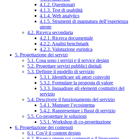
4.1.2. Questionari
4.1.3. Test di usabilità
4.1.4. Web analytics
4.1.5. Strumenti di mappatura dell’esperienza
utente
4.2. Ricerca secondaria
4.2.1. Ricerca documentale
4.2.2. Analisi benchmark
4.2.3. Valutazione euristica
5. Progettazione dei servizi
5.1. Cosa sono i servizi e il service design
5.2. Progettare servizi pubblici digitali
5.3. Definire il modello di servizio
5.3.1. Identificare gli attori coinvolti
5.3.2. Formulare la proposta di valore
5.3.3. Inquadrare gli elementi costitutivi del
servizio
5.4. Descrivere il funzionamento del servizio
5.4.1. Mappare l’ecosistema
5.4.2. Rappresentare i flussi di servizio
5.5. Co-progettare le soluzioni
5.5.1. Workshop di co-progettazione
6. Progettazione dei contenuti
6.1. Cos’è il content design
6.2. Ricerca utente sui contenuti e il linguaggio