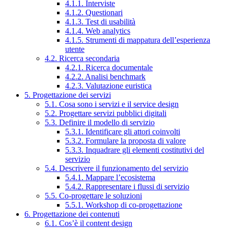
4.1.1. Interviste
4.1.2. Questionari
4.1.3. Test di usabilità
4.1.4. Web analytics
4.1.5. Strumenti di mappatura dell’esperienza
utente
4.2. Ricerca secondaria
4.2.1. Ricerca documentale
4.2.2. Analisi benchmark
4.2.3. Valutazione euristica
5. Progettazione dei servizi
5.1. Cosa sono i servizi e il service design
5.2. Progettare servizi pubblici digitali
5.3. Definire il modello di servizio
5.3.1. Identificare gli attori coinvolti
5.3.2. Formulare la proposta di valore
5.3.3. Inquadrare gli elementi costitutivi del
servizio
5.4. Descrivere il funzionamento del servizio
5.4.1. Mappare l’ecosistema
5.4.2. Rappresentare i flussi di servizio
5.5. Co-progettare le soluzioni
5.5.1. Workshop di co-progettazione
6. Progettazione dei contenuti
6.1. Cos’è il content design