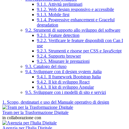
9.1.1. Attività preliminari
9.1.2. Web design responsivo e accessibile
9.1.3. Mobile first
9.1.4. Progressive enhancement e Graceful
degradation
9.2. Strumenti di supporto allo sviluppo del software
9.2.1. Feature detection
9.2.2. Verificare le feature disponibili con Can I
use
9.2.3. Strumenti e risorse per CSS e JavaScript
9.2.4. Supporto browser
9.2.5. Misurare le prestazioni
9.3. Catalogo del riuso
9.4. Sviluppare con il design system .italia
9.4.1. Il framework Bootstrap Italia
9.4.2. Il kit di sviluppo React
9.4.3. Il kit di sviluppo Angular
9.5. Sviluppare con i modelli di sito e servizi
1. Scopo, destinatari e uso del Manuale operativo di design
Team per la Trasformazione Digitale
in collaborazione con
Agenzia per l'Italia Digitale