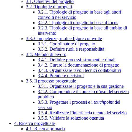
3.1. Obiettivi del progetto
3.2. Tipologie di progetti
3.2.1. Tipologie di progetto in base agli attori
coinvolti nel servizio
3.2.2. Tipologie di progetto in base al focus
3.2.3. Tipologie di progetto in base all’ambito di
intervento
3.3. Competenze, ruoli e figure coinvolte
3.3.1. Coordinatore di progetto
3.3.2. Definire ruoli e responsabilità
3.4. Metodo di lavoro
3.4.1. Definire processi, strumenti e rituali
3.4.2. Curare la documentazione di progetto
3.4.3. Organizzare tavoli tecnici collaborativi
3.4.4. Prendere decisioni
3.5. Il processo progettuale
3.5.1. Organizzare il progetto e la sua gestione
3.5.2. Comprendere il contesto d’uso del servizio
pubblico
3.5.3. Progettare i processi e i
touchpoint
del
servizio
3.5.4. Realizzare l’interfaccia utente del servizio
3.5.5. Validare la soluzione ottenuta
4. Ricerca progettuale
4.1. Ricerca primaria