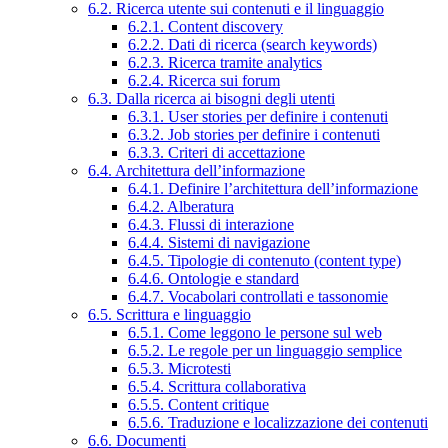
6.2. Ricerca utente sui contenuti e il linguaggio
6.2.1. Content discovery
6.2.2. Dati di ricerca (search keywords)
6.2.3. Ricerca tramite analytics
6.2.4. Ricerca sui forum
6.3. Dalla ricerca ai bisogni degli utenti
6.3.1. User stories per definire i contenuti
6.3.2. Job stories per definire i contenuti
6.3.3. Criteri di accettazione
6.4. Architettura dell’informazione
6.4.1. Definire l’architettura dell’informazione
6.4.2. Alberatura
6.4.3. Flussi di interazione
6.4.4. Sistemi di navigazione
6.4.5. Tipologie di contenuto (content type)
6.4.6. Ontologie e standard
6.4.7. Vocabolari controllati e tassonomie
6.5. Scrittura e linguaggio
6.5.1. Come leggono le persone sul web
6.5.2. Le regole per un linguaggio semplice
6.5.3. Microtesti
6.5.4. Scrittura collaborativa
6.5.5. Content critique
6.5.6. Traduzione e localizzazione dei contenuti
6.6. Documenti