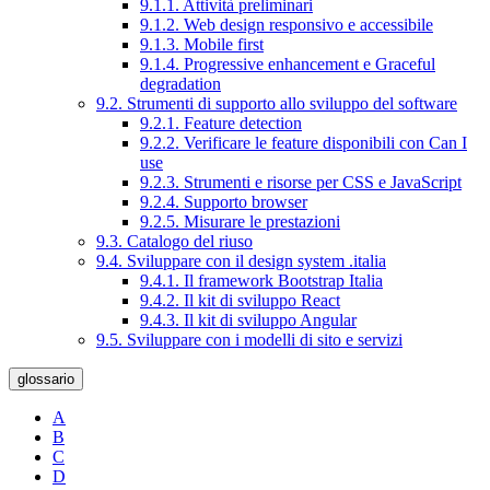
9.1.1. Attività preliminari
9.1.2. Web design responsivo e accessibile
9.1.3. Mobile first
9.1.4. Progressive enhancement e Graceful
degradation
9.2. Strumenti di supporto allo sviluppo del software
9.2.1. Feature detection
9.2.2. Verificare le feature disponibili con Can I
use
9.2.3. Strumenti e risorse per CSS e JavaScript
9.2.4. Supporto browser
9.2.5. Misurare le prestazioni
9.3. Catalogo del riuso
9.4. Sviluppare con il design system .italia
9.4.1. Il framework Bootstrap Italia
9.4.2. Il kit di sviluppo React
9.4.3. Il kit di sviluppo Angular
9.5. Sviluppare con i modelli di sito e servizi
glossario
A
B
C
D