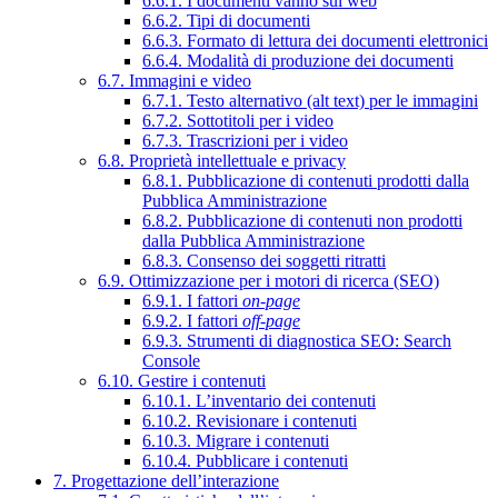
6.6.1. I documenti vanno sul web
6.6.2. Tipi di documenti
6.6.3. Formato di lettura dei documenti elettronici
6.6.4. Modalità di produzione dei documenti
6.7. Immagini e video
6.7.1. Testo alternativo (alt text) per le immagini
6.7.2. Sottotitoli per i video
6.7.3. Trascrizioni per i video
6.8. Proprietà intellettuale e privacy
6.8.1. Pubblicazione di contenuti prodotti dalla
Pubblica Amministrazione
6.8.2. Pubblicazione di contenuti non prodotti
dalla Pubblica Amministrazione
6.8.3. Consenso dei soggetti ritratti
6.9. Ottimizzazione per i motori di ricerca (SEO)
6.9.1. I fattori
on-page
6.9.2. I fattori
off-page
6.9.3. Strumenti di diagnostica SEO: Search
Console
6.10. Gestire i contenuti
6.10.1. L’inventario dei contenuti
6.10.2. Revisionare i contenuti
6.10.3. Migrare i contenuti
6.10.4. Pubblicare i contenuti
7. Progettazione dell’interazione