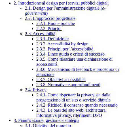
2. Introduzione al design per i servizi pubblici digitali
2.1. Design per l’amministrazione digitale (
e-
government
)
2.2. L’approccio progettuale
2.2.1. Buone pratiche
2.2.2. Principi
2.3. Accessibilità
2.3.1. Definizione
2.3.2. Accessibilità by design
2.3.3. Principi per l’accessibilità
2.3.4. Linee guida e criteri di successo
2.3.5. Come rilasciare una dichiarazione di
accessibilità
2.3.6. Meccanismo di feedback e procedura di
attuazione
2.3.7. Obiettivi accessibilità
2.3.8. Normativa e approfondimenti
2.4. Privacy
2.4.1. Come rispettare la privacy sin dalla
progettazione di un sito o servizio digitale
2.4.2. Richiedi il consenso quando necessario
2.4.3. Le basi del sito web: architettura,
informativa privacy, riferimenti DPO
3. Pianificazione, gestione e strategia
3.1. Obiettivi del progetto