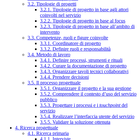
3.2. Tipologie di progetti
3.2.1. Tipologie di progetto in base agli attori
coinvolti nel servizio
3.2.2. Tipologie di progetto in base al focus
3.2.3. Tipologie di progetto in base all’ambito di
intervento
3.3. Competenze, ruoli e figure coinvolte
3.3.1. Coordinatore di progetto
3.3.2. Definire ruoli e responsabilità
3.4. Metodo di lavoro
3.4.1. Definire processi, strumenti e rituali
3.4.2. Curare la documentazione di progetto
3.4.3. Organizzare tavoli tecnici collaborativi
3.4.4. Prendere decisioni
3.5. Il processo progettuale
3.5.1. Organizzare il progetto e la sua gestione
3.5.2. Comprendere il contesto d’uso del servizio
pubblico
3.5.3. Progettare i processi e i
touchpoint
del
servizio
3.5.4. Realizzare l’interfaccia utente del servizio
3.5.5. Validare la soluzione ottenuta
4. Ricerca progettuale
4.1. Ricerca primaria
4.1.1. Interviste