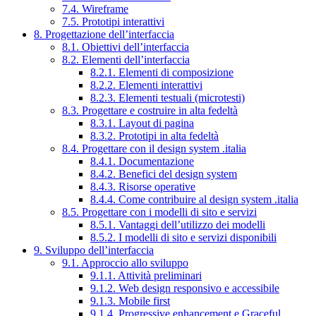
7.4. Wireframe
7.5. Prototipi interattivi
8. Progettazione dell’interfaccia
8.1. Obiettivi dell’interfaccia
8.2. Elementi dell’interfaccia
8.2.1. Elementi di composizione
8.2.2. Elementi interattivi
8.2.3. Elementi testuali (microtesti)
8.3. Progettare e costruire in alta fedeltà
8.3.1. Layout di pagina
8.3.2. Prototipi in alta fedeltà
8.4. Progettare con il design system .italia
8.4.1. Documentazione
8.4.2. Benefici del design system
8.4.3. Risorse operative
8.4.4. Come contribuire al design system .italia
8.5. Progettare con i modelli di sito e servizi
8.5.1. Vantaggi dell’utilizzo dei modelli
8.5.2. I modelli di sito e servizi disponibili
9. Sviluppo dell’interfaccia
9.1. Approccio allo sviluppo
9.1.1. Attività preliminari
9.1.2. Web design responsivo e accessibile
9.1.3. Mobile first
9.1.4. Progressive enhancement e Graceful