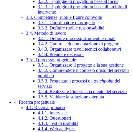
3.2.2. Tipologie di progetto in base al focus
3.2.3. Tipologie di progetto in base all’ambito di
intervento
3.3. Competenze, ruoli e figure coinvolte
3.3.1. Coordinatore di progetto
3.3.2. Definire ruoli e responsabilità
3.4. Metodo di lavoro
3.4.1. Definire processi, strumenti e rituali
3.4.2. Curare la documentazione di progetto
3.4.3. Organizzare tavoli tecnici collaborativi
3.4.4. Prendere decisioni
3.5. Il processo progettuale
3.5.1. Organizzare il progetto e la sua gestione
3.5.2. Comprendere il contesto d’uso del servizio
pubblico
3.5.3. Progettare i processi e i
touchpoint
del
servizio
3.5.4. Realizzare l’interfaccia utente del servizio
3.5.5. Validare la soluzione ottenuta
4. Ricerca progettuale
4.1. Ricerca primaria
4.1.1. Interviste
4.1.2. Questionari
4.1.3. Test di usabilità
4.1.4. Web analytics