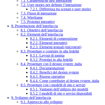
7.1. Caratteristiche dell’interazione
7.2. User stories per definire l’interazione
7.2.1. Differenza tra scenari e user stories
7.3. Flussi di interazione
7.4. Wireframe
7.5. Prototipi interattivi
8. Progettazione dell’interfaccia
8.1. Obiettivi dell’interfaccia
8.2. Elementi dell’interfaccia
8.2.1. Elementi di composizione
8.2.2. Elementi interattivi
8.2.3. Elementi testuali (microtesti)
8.3. Progettare e costruire in alta fedeltà
8.3.1. Layout di pagina
8.3.2. Prototipi in alta fedeltà
8.4. Progettare con il design system .italia
8.4.1. Documentazione
8.4.2. Benefici del design system
8.4.3. Risorse operative
8.4.4. Come contribuire al design system .italia
8.5. Progettare con i modelli di sito e servizi
8.5.1. Vantaggi dell’utilizzo dei modelli
8.5.2. I modelli di sito e servizi disponibili
9. Sviluppo dell’interfaccia
9.1. Approccio allo sviluppo