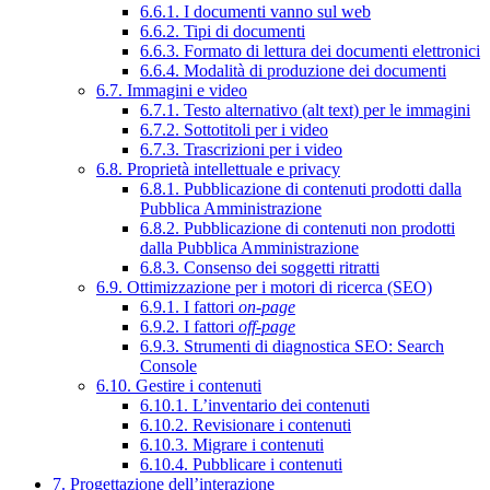
6.6.1. I documenti vanno sul web
6.6.2. Tipi di documenti
6.6.3. Formato di lettura dei documenti elettronici
6.6.4. Modalità di produzione dei documenti
6.7. Immagini e video
6.7.1. Testo alternativo (alt text) per le immagini
6.7.2. Sottotitoli per i video
6.7.3. Trascrizioni per i video
6.8. Proprietà intellettuale e privacy
6.8.1. Pubblicazione di contenuti prodotti dalla
Pubblica Amministrazione
6.8.2. Pubblicazione di contenuti non prodotti
dalla Pubblica Amministrazione
6.8.3. Consenso dei soggetti ritratti
6.9. Ottimizzazione per i motori di ricerca (SEO)
6.9.1. I fattori
on-page
6.9.2. I fattori
off-page
6.9.3. Strumenti di diagnostica SEO: Search
Console
6.10. Gestire i contenuti
6.10.1. L’inventario dei contenuti
6.10.2. Revisionare i contenuti
6.10.3. Migrare i contenuti
6.10.4. Pubblicare i contenuti
7. Progettazione dell’interazione