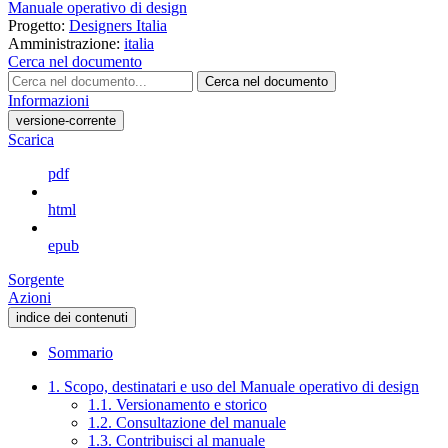
Manuale operativo di design
Progetto:
Designers Italia
Amministrazione:
italia
Cerca nel documento
Cerca nel documento
Informazioni
versione-corrente
Scarica
pdf
html
epub
Sorgente
Azioni
indice dei contenuti
Sommario
1. Scopo, destinatari e uso del Manuale operativo di design
1.1. Versionamento e storico
1.2. Consultazione del manuale
1.3. Contribuisci al manuale