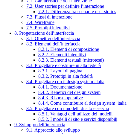
7.1. Caratteristiche dell’interazione
7.2. User stories per definire l’interazione
7.2.1. Differenza tra scenari e user stories
7.3. Flussi di interazione
7.4. Wireframe
7.5. Prototipi interattivi
8. Progettazione dell’interfaccia
8.1. Obiettivi dell’interfaccia
8.2. Elementi dell’interfaccia
8.2.1. Elementi di composizione
8.2.2. Elementi interattivi
8.2.3. Elementi testuali (microtesti)
8.3. Progettare e costruire in alta fedeltà
8.3.1. Layout di pagina
8.3.2. Prototipi in alta fedeltà
8.4. Progettare con il design system .italia
8.4.1. Documentazione
8.4.2. Benefici del design system
8.4.3. Risorse operative
8.4.4. Come contribuire al design system .italia
8.5. Progettare con i modelli di sito e servizi
8.5.1. Vantaggi dell’utilizzo dei modelli
8.5.2. I modelli di sito e servizi disponibili
9. Sviluppo dell’interfaccia
9.1. Approccio allo sviluppo