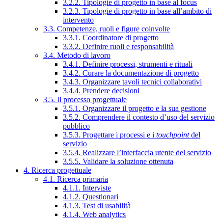
3.2.2. Tipologie di progetto in base al focus
3.2.3. Tipologie di progetto in base all’ambito di
intervento
3.3. Competenze, ruoli e figure coinvolte
3.3.1. Coordinatore di progetto
3.3.2. Definire ruoli e responsabilità
3.4. Metodo di lavoro
3.4.1. Definire processi, strumenti e rituali
3.4.2. Curare la documentazione di progetto
3.4.3. Organizzare tavoli tecnici collaborativi
3.4.4. Prendere decisioni
3.5. Il processo progettuale
3.5.1. Organizzare il progetto e la sua gestione
3.5.2. Comprendere il contesto d’uso del servizio
pubblico
3.5.3. Progettare i processi e i
touchpoint
del
servizio
3.5.4. Realizzare l’interfaccia utente del servizio
3.5.5. Validare la soluzione ottenuta
4. Ricerca progettuale
4.1. Ricerca primaria
4.1.1. Interviste
4.1.2. Questionari
4.1.3. Test di usabilità
4.1.4. Web analytics