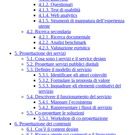
4.1.2. Questionari
4.1.3. Test di usabilità
4.1.4. Web analytics
4.1.5. Strumenti di mappatura dell’esperienza
utente
4.2. Ricerca secondaria
4.2.1. Ricerca documentale
4.2.2. Analisi benchmark
4.2.3. Valutazione euristica
5. Progettazione dei servizi
5.1. Cosa sono i servizi e il service design
5.2. Progettare servizi pubblici digitali
5.3. Definire il modello di servizio
5.3.1. Identificare gli attori coinvolti
5.3.2. Formulare la proposta di valore
5.3.3. Inquadrare gli elementi costitutivi del
servizio
5.4. Descrivere il funzionamento del servizio
5.4.1. Mappare l’ecosistema
5.4.2. Rappresentare i flussi di servizio
5.5. Co-progettare le soluzioni
5.5.1. Workshop di co-progettazione
6. Progettazione dei contenuti
6.1. Cos’è il content design
6.2. Ricerca utente sui contenuti e il linguaggio