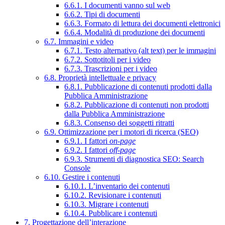
6.6.1. I documenti vanno sul web
6.6.2. Tipi di documenti
6.6.3. Formato di lettura dei documenti elettronici
6.6.4. Modalità di produzione dei documenti
6.7. Immagini e video
6.7.1. Testo alternativo (alt text) per le immagini
6.7.2. Sottotitoli per i video
6.7.3. Trascrizioni per i video
6.8. Proprietà intellettuale e privacy
6.8.1. Pubblicazione di contenuti prodotti dalla
Pubblica Amministrazione
6.8.2. Pubblicazione di contenuti non prodotti
dalla Pubblica Amministrazione
6.8.3. Consenso dei soggetti ritratti
6.9. Ottimizzazione per i motori di ricerca (SEO)
6.9.1. I fattori
on-page
6.9.2. I fattori
off-page
6.9.3. Strumenti di diagnostica SEO: Search
Console
6.10. Gestire i contenuti
6.10.1. L’inventario dei contenuti
6.10.2. Revisionare i contenuti
6.10.3. Migrare i contenuti
6.10.4. Pubblicare i contenuti
7. Progettazione dell’interazione