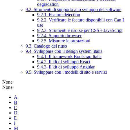
degradation
9.2. Strumenti di supporto allo sviluppo del software
9.2.1. Feature detection
9.2.2. Verificare le feature disponibili con Can I
use
9.2.3. Strumenti e risorse per CSS e JavaScript
9.2.4. Supporto browser
9.2.5. Misurare le prestazioni
9.3. Catalogo del riuso
9.4. Sviluppare con il design system .italia
9.4.1. Il framework Bootstrap Italia
9.4.2. Il kit di sviluppo React
9.4.3. Il kit di sviluppo Angular
9.5. Sviluppare con i modelli di sito e servizi
None
None
A
B
C
D
E
I
M