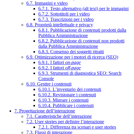
6.7. Immagini e video
6.7.1. Testo alternativo (alt text) per le immagini
6.7.2. Sottotitoli per i video
6.7.3. Trascrizioni per i video
6.8. Proprietà intellettuale e privacy
6.8.1. Pubblicazione di contenuti prodotti dalla
Pubblica Amministrazione
6.8.2. Pubblicazione di contenuti non prodotti
dalla Pubblica Amministrazione
6.8.3. Consenso dei soggetti ritratti
6.9. Ottimizzazione per i motori di ricerca (SEO)
6.9.1. I fattori
on-page
6.9.2. I fattori
off-page
6.9.3. Strumenti di diagnostica SEO: Search
Console
6.10. Gestire i contenuti
6.10.1. L’inventario dei contenuti
6.10.2. Revisionare i contenuti
6.10.3. Migrare i contenuti
6.10.4. Pubblicare i contenuti
7. Progettazione dell’interazione
7.1. Caratteristiche dell’interazione
7.2. User stories per definire l’interazione
7.2.1. Differenza tra scenari e user stories
7.3. Flussi di interazione