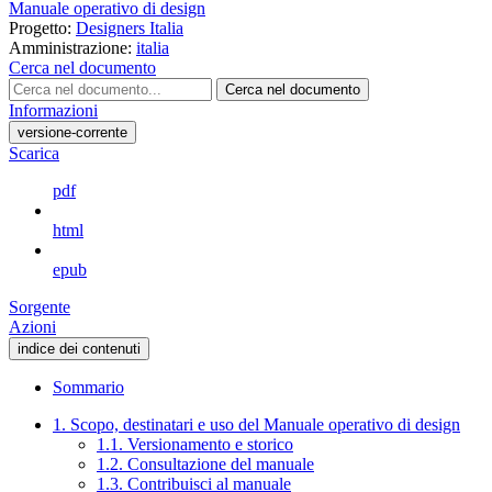
Manuale operativo di design
Progetto:
Designers Italia
Amministrazione:
italia
Cerca nel documento
Cerca nel documento
Informazioni
versione-corrente
Scarica
pdf
html
epub
Sorgente
Azioni
indice dei contenuti
Sommario
1. Scopo, destinatari e uso del Manuale operativo di design
1.1. Versionamento e storico
1.2. Consultazione del manuale
1.3. Contribuisci al manuale