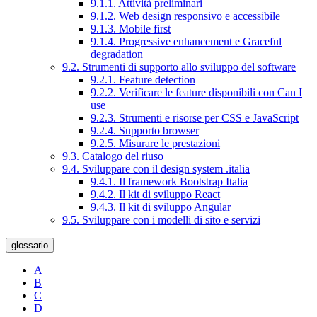
9.1.1. Attività preliminari
9.1.2. Web design responsivo e accessibile
9.1.3. Mobile first
9.1.4. Progressive enhancement e Graceful
degradation
9.2. Strumenti di supporto allo sviluppo del software
9.2.1. Feature detection
9.2.2. Verificare le feature disponibili con Can I
use
9.2.3. Strumenti e risorse per CSS e JavaScript
9.2.4. Supporto browser
9.2.5. Misurare le prestazioni
9.3. Catalogo del riuso
9.4. Sviluppare con il design system .italia
9.4.1. Il framework Bootstrap Italia
9.4.2. Il kit di sviluppo React
9.4.3. Il kit di sviluppo Angular
9.5. Sviluppare con i modelli di sito e servizi
glossario
A
B
C
D