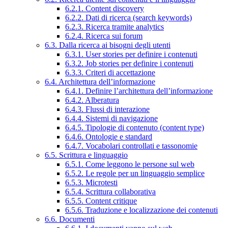
6.2.1. Content discovery
6.2.2. Dati di ricerca (search keywords)
6.2.3. Ricerca tramite analytics
6.2.4. Ricerca sui forum
6.3. Dalla ricerca ai bisogni degli utenti
6.3.1. User stories per definire i contenuti
6.3.2. Job stories per definire i contenuti
6.3.3. Criteri di accettazione
6.4. Architettura dell’informazione
6.4.1. Definire l’architettura dell’informazione
6.4.2. Alberatura
6.4.3. Flussi di interazione
6.4.4. Sistemi di navigazione
6.4.5. Tipologie di contenuto (content type)
6.4.6. Ontologie e standard
6.4.7. Vocabolari controllati e tassonomie
6.5. Scrittura e linguaggio
6.5.1. Come leggono le persone sul web
6.5.2. Le regole per un linguaggio semplice
6.5.3. Microtesti
6.5.4. Scrittura collaborativa
6.5.5. Content critique
6.5.6. Traduzione e localizzazione dei contenuti
6.6. Documenti