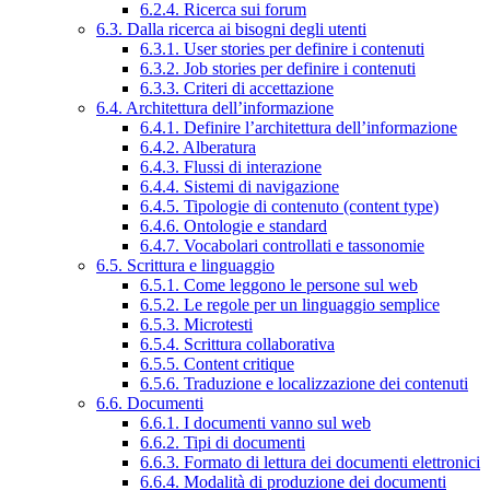
6.2.4. Ricerca sui forum
6.3. Dalla ricerca ai bisogni degli utenti
6.3.1. User stories per definire i contenuti
6.3.2. Job stories per definire i contenuti
6.3.3. Criteri di accettazione
6.4. Architettura dell’informazione
6.4.1. Definire l’architettura dell’informazione
6.4.2. Alberatura
6.4.3. Flussi di interazione
6.4.4. Sistemi di navigazione
6.4.5. Tipologie di contenuto (content type)
6.4.6. Ontologie e standard
6.4.7. Vocabolari controllati e tassonomie
6.5. Scrittura e linguaggio
6.5.1. Come leggono le persone sul web
6.5.2. Le regole per un linguaggio semplice
6.5.3. Microtesti
6.5.4. Scrittura collaborativa
6.5.5. Content critique
6.5.6. Traduzione e localizzazione dei contenuti
6.6. Documenti
6.6.1. I documenti vanno sul web
6.6.2. Tipi di documenti
6.6.3. Formato di lettura dei documenti elettronici
6.6.4. Modalità di produzione dei documenti