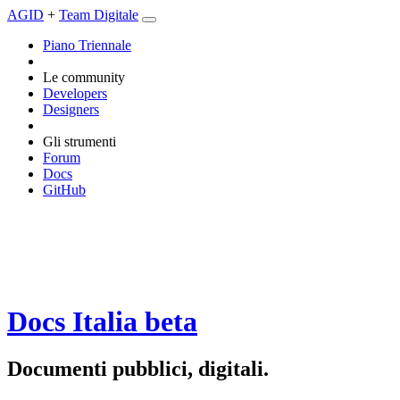
AGID
+
Team Digitale
Piano Triennale
Le community
Developers
Designers
Gli strumenti
Forum
Docs
GitHub
Docs Italia
beta
Documenti pubblici, digitali.