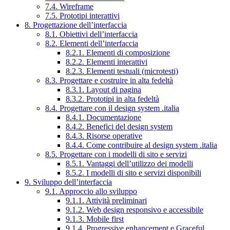
7.4. Wireframe
7.5. Prototipi interattivi
8. Progettazione dell’interfaccia
8.1. Obiettivi dell’interfaccia
8.2. Elementi dell’interfaccia
8.2.1. Elementi di composizione
8.2.2. Elementi interattivi
8.2.3. Elementi testuali (microtesti)
8.3. Progettare e costruire in alta fedeltà
8.3.1. Layout di pagina
8.3.2. Prototipi in alta fedeltà
8.4. Progettare con il design system .italia
8.4.1. Documentazione
8.4.2. Benefici del design system
8.4.3. Risorse operative
8.4.4. Come contribuire al design system .italia
8.5. Progettare con i modelli di sito e servizi
8.5.1. Vantaggi dell’utilizzo dei modelli
8.5.2. I modelli di sito e servizi disponibili
9. Sviluppo dell’interfaccia
9.1. Approccio allo sviluppo
9.1.1. Attività preliminari
9.1.2. Web design responsivo e accessibile
9.1.3. Mobile first
9.1.4. Progressive enhancement e Graceful