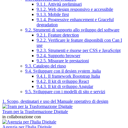
9.1.1. Attività preliminari
9.1.2. Web design responsivo e accessibile
9.1.3. Mobile first
9.1.4. Progressive enhancement e Graceful
degradation
9.2. Strumenti di supporto allo sviluppo del software
9.2.1. Feature detection
9.2.2. Verificare le feature disponibili con Can I
use
9.2.3. Strumenti e risorse per CSS e JavaScript
9.2.4. Supporto browser
9.2.5. Misurare le prestazioni
9.3. Catalogo del riuso
9.4. Sviluppare con il design system .italia
9.4.1. Il framework Bootstrap Italia
9.4.2. Il kit di sviluppo React
9.4.3. Il kit di sviluppo Angular
9.5. Sviluppare con i modelli di sito e servizi
1. Scopo, destinatari e uso del Manuale operativo di design
Team per la Trasformazione Digitale
in collaborazione con
Agenzia per l'Italia Digitale