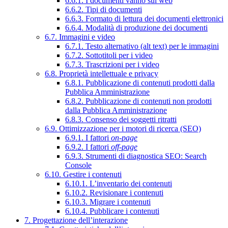
6.6.1. I documenti vanno sul web
6.6.2. Tipi di documenti
6.6.3. Formato di lettura dei documenti elettronici
6.6.4. Modalità di produzione dei documenti
6.7. Immagini e video
6.7.1. Testo alternativo (alt text) per le immagini
6.7.2. Sottotitoli per i video
6.7.3. Trascrizioni per i video
6.8. Proprietà intellettuale e privacy
6.8.1. Pubblicazione di contenuti prodotti dalla
Pubblica Amministrazione
6.8.2. Pubblicazione di contenuti non prodotti
dalla Pubblica Amministrazione
6.8.3. Consenso dei soggetti ritratti
6.9. Ottimizzazione per i motori di ricerca (SEO)
6.9.1. I fattori
on-page
6.9.2. I fattori
off-page
6.9.3. Strumenti di diagnostica SEO: Search
Console
6.10. Gestire i contenuti
6.10.1. L’inventario dei contenuti
6.10.2. Revisionare i contenuti
6.10.3. Migrare i contenuti
6.10.4. Pubblicare i contenuti
7. Progettazione dell’interazione