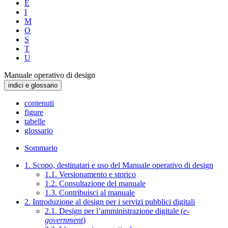
E
I
M
O
S
T
U
Manuale operativo di design
indici e glossario
contenuti
figure
tabelle
glossario
Sommario
1. Scopo, destinatari e uso del Manuale operativo di design
1.1. Versionamento e storico
1.2. Consultazione del manuale
1.3. Contribuisci al manuale
2. Introduzione al design per i servizi pubblici digitali
2.1. Design per l’amministrazione digitale (
e-
government
)