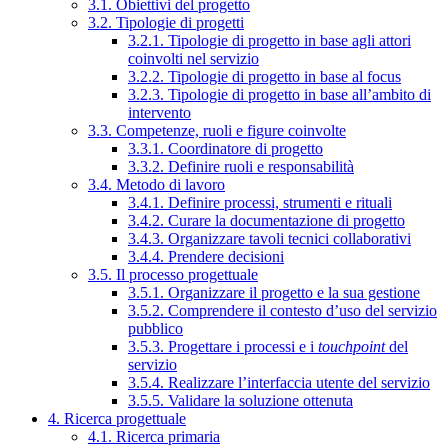
3.1. Obiettivi del progetto
3.2. Tipologie di progetti
3.2.1. Tipologie di progetto in base agli attori
coinvolti nel servizio
3.2.2. Tipologie di progetto in base al focus
3.2.3. Tipologie di progetto in base all’ambito di
intervento
3.3. Competenze, ruoli e figure coinvolte
3.3.1. Coordinatore di progetto
3.3.2. Definire ruoli e responsabilità
3.4. Metodo di lavoro
3.4.1. Definire processi, strumenti e rituali
3.4.2. Curare la documentazione di progetto
3.4.3. Organizzare tavoli tecnici collaborativi
3.4.4. Prendere decisioni
3.5. Il processo progettuale
3.5.1. Organizzare il progetto e la sua gestione
3.5.2. Comprendere il contesto d’uso del servizio
pubblico
3.5.3. Progettare i processi e i
touchpoint
del
servizio
3.5.4. Realizzare l’interfaccia utente del servizio
3.5.5. Validare la soluzione ottenuta
4. Ricerca progettuale
4.1. Ricerca primaria