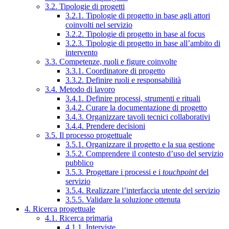
3.2. Tipologie di progetti
3.2.1. Tipologie di progetto in base agli attori
coinvolti nel servizio
3.2.2. Tipologie di progetto in base al focus
3.2.3. Tipologie di progetto in base all’ambito di
intervento
3.3. Competenze, ruoli e figure coinvolte
3.3.1. Coordinatore di progetto
3.3.2. Definire ruoli e responsabilità
3.4. Metodo di lavoro
3.4.1. Definire processi, strumenti e rituali
3.4.2. Curare la documentazione di progetto
3.4.3. Organizzare tavoli tecnici collaborativi
3.4.4. Prendere decisioni
3.5. Il processo progettuale
3.5.1. Organizzare il progetto e la sua gestione
3.5.2. Comprendere il contesto d’uso del servizio
pubblico
3.5.3. Progettare i processi e i
touchpoint
del
servizio
3.5.4. Realizzare l’interfaccia utente del servizio
3.5.5. Validare la soluzione ottenuta
4. Ricerca progettuale
4.1. Ricerca primaria
4.1.1. Interviste