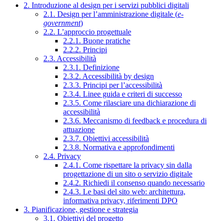
2. Introduzione al design per i servizi pubblici digitali
2.1. Design per l’amministrazione digitale (
e-
government
)
2.2. L’approccio progettuale
2.2.1. Buone pratiche
2.2.2. Principi
2.3. Accessibilità
2.3.1. Definizione
2.3.2. Accessibilità by design
2.3.3. Principi per l’accessibilità
2.3.4. Linee guida e criteri di successo
2.3.5. Come rilasciare una dichiarazione di
accessibilità
2.3.6. Meccanismo di feedback e procedura di
attuazione
2.3.7. Obiettivi accessibilità
2.3.8. Normativa e approfondimenti
2.4. Privacy
2.4.1. Come rispettare la privacy sin dalla
progettazione di un sito o servizio digitale
2.4.2. Richiedi il consenso quando necessario
2.4.3. Le basi del sito web: architettura,
informativa privacy, riferimenti DPO
3. Pianificazione, gestione e strategia
3.1. Obiettivi del progetto