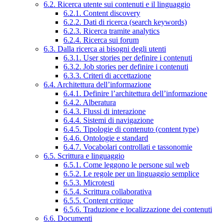
6.2. Ricerca utente sui contenuti e il linguaggio
6.2.1. Content discovery
6.2.2. Dati di ricerca (search keywords)
6.2.3. Ricerca tramite analytics
6.2.4. Ricerca sui forum
6.3. Dalla ricerca ai bisogni degli utenti
6.3.1. User stories per definire i contenuti
6.3.2. Job stories per definire i contenuti
6.3.3. Criteri di accettazione
6.4. Architettura dell’informazione
6.4.1. Definire l’architettura dell’informazione
6.4.2. Alberatura
6.4.3. Flussi di interazione
6.4.4. Sistemi di navigazione
6.4.5. Tipologie di contenuto (content type)
6.4.6. Ontologie e standard
6.4.7. Vocabolari controllati e tassonomie
6.5. Scrittura e linguaggio
6.5.1. Come leggono le persone sul web
6.5.2. Le regole per un linguaggio semplice
6.5.3. Microtesti
6.5.4. Scrittura collaborativa
6.5.5. Content critique
6.5.6. Traduzione e localizzazione dei contenuti
6.6. Documenti