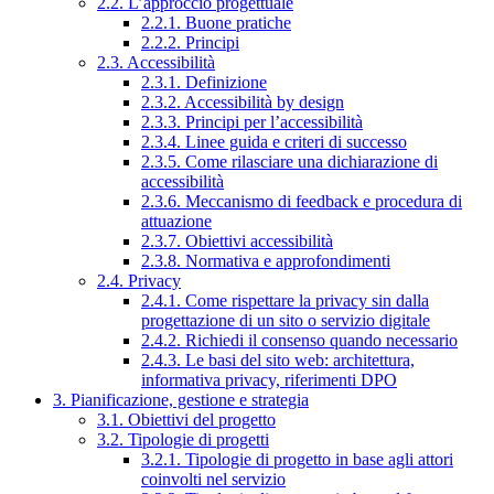
2.2. L’approccio progettuale
2.2.1. Buone pratiche
2.2.2. Principi
2.3. Accessibilità
2.3.1. Definizione
2.3.2. Accessibilità by design
2.3.3. Principi per l’accessibilità
2.3.4. Linee guida e criteri di successo
2.3.5. Come rilasciare una dichiarazione di
accessibilità
2.3.6. Meccanismo di feedback e procedura di
attuazione
2.3.7. Obiettivi accessibilità
2.3.8. Normativa e approfondimenti
2.4. Privacy
2.4.1. Come rispettare la privacy sin dalla
progettazione di un sito o servizio digitale
2.4.2. Richiedi il consenso quando necessario
2.4.3. Le basi del sito web: architettura,
informativa privacy, riferimenti DPO
3. Pianificazione, gestione e strategia
3.1. Obiettivi del progetto
3.2. Tipologie di progetti
3.2.1. Tipologie di progetto in base agli attori
coinvolti nel servizio