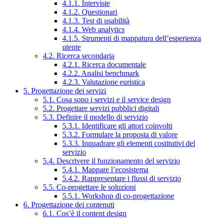
4.1.1. Interviste
4.1.2. Questionari
4.1.3. Test di usabilità
4.1.4. Web analytics
4.1.5. Strumenti di mappatura dell’esperienza
utente
4.2. Ricerca secondaria
4.2.1. Ricerca documentale
4.2.2. Analisi benchmark
4.2.3. Valutazione euristica
5. Progettazione dei servizi
5.1. Cosa sono i servizi e il service design
5.2. Progettare servizi pubblici digitali
5.3. Definire il modello di servizio
5.3.1. Identificare gli attori coinvolti
5.3.2. Formulare la proposta di valore
5.3.3. Inquadrare gli elementi costitutivi del
servizio
5.4. Descrivere il funzionamento del servizio
5.4.1. Mappare l’ecosistema
5.4.2. Rappresentare i flussi di servizio
5.5. Co-progettare le soluzioni
5.5.1. Workshop di co-progettazione
6. Progettazione dei contenuti
6.1. Cos’è il content design