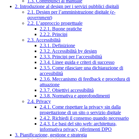
1.3. Contribuisci al manuale
2. Introduzione al design per i servizi pubblici digitali
2.1. Design per l’amministrazione digitale (
e-
government
)
2.2. L’approccio progettuale
2.2.1. Buone pratiche
2.2.2. Principi
2.3. Accessibilità
2.3.1. Definizione
2.3.2. Accessibilità by design
2.3.3. Principi per l’accessibilità
2.3.4. Linee guida e criteri di successo
2.3.5. Come rilasciare una dichiarazione di
accessibilità
2.3.6. Meccanismo di feedback e procedura di
attuazione
2.3.7. Obiettivi accessibilità
2.3.8. Normativa e approfondimenti
2.4. Privacy
2.4.1. Come rispettare la privacy sin dalla
progettazione di un sito o servizio digitale
2.4.2. Richiedi il consenso quando necessario
2.4.3. Le basi del sito web: architettura,
informativa privacy, riferimenti DPO
3. Pianificazione, gestione e strategia