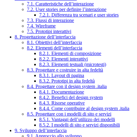
7.1. Caratteristiche dell’interazione
7.2. User stories per definire l’interazione
7.2.1. Differenza tra scenari e user stories
7.3. Flussi di interazione
7.4. Wireframe
7.5. Prototipi interattivi
8. Progettazione dell’interfaccia
8.1. Obiettivi dell’interfaccia
8.2. Elementi dell’interfaccia
8.2.1. Elementi di composizione
8.2.2. Elementi interattivi
8.2.3. Elementi testuali (microtesti)
8.3. Progettare e costruire in alta fedeltà
8.3.1. Layout di pagina
8.3.2. Prototipi in alta fedeltà
8.4. Progettare con il design system .italia
8.4.1. Documentazione
8.4.2. Benefici del design system
8.4.3. Risorse operative
8.4.4. Come contribuire al design system .italia
8.5. Progettare con i modelli di sito e servizi
8.5.1. Vantaggi dell’utilizzo dei modelli
8.5.2. I modelli di sito e servizi disponibili
9. Sviluppo dell’interfaccia
9.1. Approccio allo sviluppo