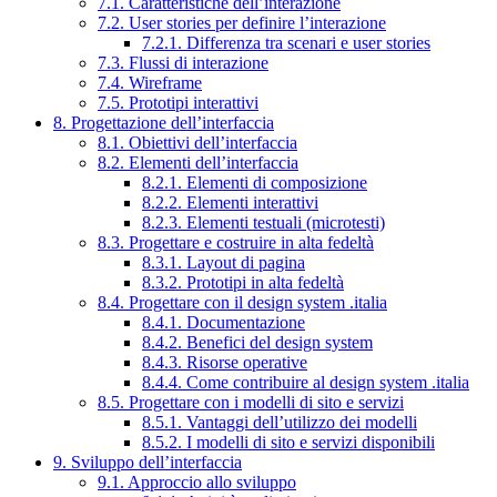
7.1. Caratteristiche dell’interazione
7.2. User stories per definire l’interazione
7.2.1. Differenza tra scenari e user stories
7.3. Flussi di interazione
7.4. Wireframe
7.5. Prototipi interattivi
8. Progettazione dell’interfaccia
8.1. Obiettivi dell’interfaccia
8.2. Elementi dell’interfaccia
8.2.1. Elementi di composizione
8.2.2. Elementi interattivi
8.2.3. Elementi testuali (microtesti)
8.3. Progettare e costruire in alta fedeltà
8.3.1. Layout di pagina
8.3.2. Prototipi in alta fedeltà
8.4. Progettare con il design system .italia
8.4.1. Documentazione
8.4.2. Benefici del design system
8.4.3. Risorse operative
8.4.4. Come contribuire al design system .italia
8.5. Progettare con i modelli di sito e servizi
8.5.1. Vantaggi dell’utilizzo dei modelli
8.5.2. I modelli di sito e servizi disponibili
9. Sviluppo dell’interfaccia
9.1. Approccio allo sviluppo