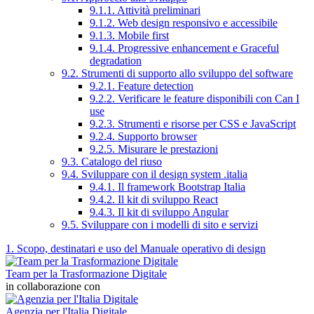
9.1.1. Attività preliminari
9.1.2. Web design responsivo e accessibile
9.1.3. Mobile first
9.1.4. Progressive enhancement e Graceful
degradation
9.2. Strumenti di supporto allo sviluppo del software
9.2.1. Feature detection
9.2.2. Verificare le feature disponibili con Can I
use
9.2.3. Strumenti e risorse per CSS e JavaScript
9.2.4. Supporto browser
9.2.5. Misurare le prestazioni
9.3. Catalogo del riuso
9.4. Sviluppare con il design system .italia
9.4.1. Il framework Bootstrap Italia
9.4.2. Il kit di sviluppo React
9.4.3. Il kit di sviluppo Angular
9.5. Sviluppare con i modelli di sito e servizi
1. Scopo, destinatari e uso del Manuale operativo di design
Team per la Trasformazione Digitale
in collaborazione con
Agenzia per l'Italia Digitale