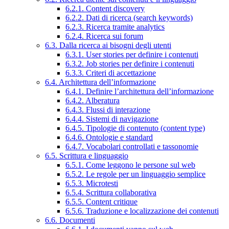
6.2.1. Content discovery
6.2.2. Dati di ricerca (search keywords)
6.2.3. Ricerca tramite analytics
6.2.4. Ricerca sui forum
6.3. Dalla ricerca ai bisogni degli utenti
6.3.1. User stories per definire i contenuti
6.3.2. Job stories per definire i contenuti
6.3.3. Criteri di accettazione
6.4. Architettura dell’informazione
6.4.1. Definire l’architettura dell’informazione
6.4.2. Alberatura
6.4.3. Flussi di interazione
6.4.4. Sistemi di navigazione
6.4.5. Tipologie di contenuto (content type)
6.4.6. Ontologie e standard
6.4.7. Vocabolari controllati e tassonomie
6.5. Scrittura e linguaggio
6.5.1. Come leggono le persone sul web
6.5.2. Le regole per un linguaggio semplice
6.5.3. Microtesti
6.5.4. Scrittura collaborativa
6.5.5. Content critique
6.5.6. Traduzione e localizzazione dei contenuti
6.6. Documenti