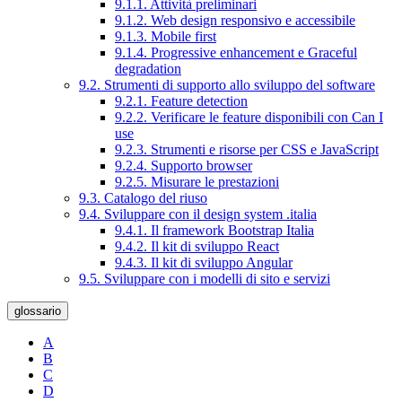
9.1.1. Attività preliminari
9.1.2. Web design responsivo e accessibile
9.1.3. Mobile first
9.1.4. Progressive enhancement e Graceful
degradation
9.2. Strumenti di supporto allo sviluppo del software
9.2.1. Feature detection
9.2.2. Verificare le feature disponibili con Can I
use
9.2.3. Strumenti e risorse per CSS e JavaScript
9.2.4. Supporto browser
9.2.5. Misurare le prestazioni
9.3. Catalogo del riuso
9.4. Sviluppare con il design system .italia
9.4.1. Il framework Bootstrap Italia
9.4.2. Il kit di sviluppo React
9.4.3. Il kit di sviluppo Angular
9.5. Sviluppare con i modelli di sito e servizi
glossario
A
B
C
D