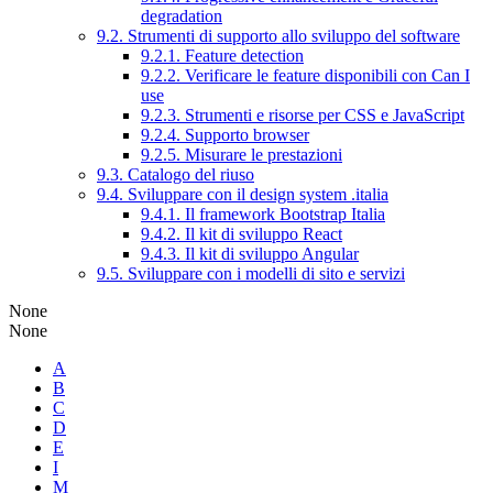
degradation
9.2. Strumenti di supporto allo sviluppo del software
9.2.1. Feature detection
9.2.2. Verificare le feature disponibili con Can I
use
9.2.3. Strumenti e risorse per CSS e JavaScript
9.2.4. Supporto browser
9.2.5. Misurare le prestazioni
9.3. Catalogo del riuso
9.4. Sviluppare con il design system .italia
9.4.1. Il framework Bootstrap Italia
9.4.2. Il kit di sviluppo React
9.4.3. Il kit di sviluppo Angular
9.5. Sviluppare con i modelli di sito e servizi
None
None
A
B
C
D
E
I
M