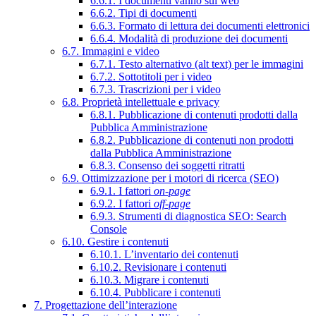
6.6.1. I documenti vanno sul web
6.6.2. Tipi di documenti
6.6.3. Formato di lettura dei documenti elettronici
6.6.4. Modalità di produzione dei documenti
6.7. Immagini e video
6.7.1. Testo alternativo (alt text) per le immagini
6.7.2. Sottotitoli per i video
6.7.3. Trascrizioni per i video
6.8. Proprietà intellettuale e privacy
6.8.1. Pubblicazione di contenuti prodotti dalla
Pubblica Amministrazione
6.8.2. Pubblicazione di contenuti non prodotti
dalla Pubblica Amministrazione
6.8.3. Consenso dei soggetti ritratti
6.9. Ottimizzazione per i motori di ricerca (SEO)
6.9.1. I fattori
on-page
6.9.2. I fattori
off-page
6.9.3. Strumenti di diagnostica SEO: Search
Console
6.10. Gestire i contenuti
6.10.1. L’inventario dei contenuti
6.10.2. Revisionare i contenuti
6.10.3. Migrare i contenuti
6.10.4. Pubblicare i contenuti
7. Progettazione dell’interazione