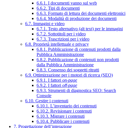
6.6.1. I documenti vanno sul web
6.6.2. Tipi di documenti
6.6.3. Formato di lettura dei documenti elettronici
6.6.4. Modalità di produzione dei documenti
6.7. Immagini e video
6.7.1. Testo alternativo (alt text) per le immagini
6.7.2. Sottotitoli per i video
6.7.3. Trascrizioni per i video
6.8. Proprietà intellettuale e privacy
6.8.1. Pubblicazione di contenuti prodotti dalla
Pubblica Amministrazione
6.8.2. Pubblicazione di contenuti non prodotti
dalla Pubblica Amministrazione
6.8.3. Consenso dei soggetti ritratti
6.9. Ottimizzazione per i motori di ricerca (SEO)
6.9.1. I fattori
on-page
6.9.2. I fattori
off-page
6.9.3. Strumenti di diagnostica SEO: Search
Console
6.10. Gestire i contenuti
6.10.1. L’inventario dei contenuti
6.10.2. Revisionare i contenuti
6.10.3. Migrare i contenuti
6.10.4. Pubblicare i contenuti
7. Progettazione dell’interazione