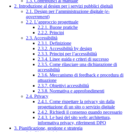
1.3. Contribuisci al manuale
2. Introduzione al design per i servizi pubblici digitali
2.1. Design per l’amministrazione digitale (
e-
government
)
2.2. L’approccio progettuale
2.2.1. Buone pratiche
2.2.2. Principi
2.3. Accessibilità
2.3.1. Definizione
2.3.2. Accessibilità by design
2.3.3. Principi per l’accessibilità
2.3.4. Linee guida e criteri di successo
2.3.5. Come rilasciare una dichiarazione di
accessibilità
2.3.6. Meccanismo di feedback e procedura di
attuazione
2.3.7. Obiettivi accessibilità
2.3.8. Normativa e approfondimenti
2.4. Privacy
2.4.1. Come rispettare la privacy sin dalla
progettazione di un sito o servizio digitale
2.4.2. Richiedi il consenso quando necessario
2.4.3. Le basi del sito web: architettura,
informativa privacy, riferimenti DPO
3. Pianificazione, gestione e strategia