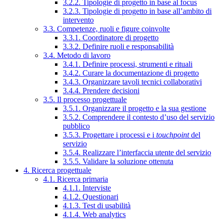
3.2.2. Tipologie di progetto in base al focus
3.2.3. Tipologie di progetto in base all’ambito di
intervento
3.3. Competenze, ruoli e figure coinvolte
3.3.1. Coordinatore di progetto
3.3.2. Definire ruoli e responsabilità
3.4. Metodo di lavoro
3.4.1. Definire processi, strumenti e rituali
3.4.2. Curare la documentazione di progetto
3.4.3. Organizzare tavoli tecnici collaborativi
3.4.4. Prendere decisioni
3.5. Il processo progettuale
3.5.1. Organizzare il progetto e la sua gestione
3.5.2. Comprendere il contesto d’uso del servizio
pubblico
3.5.3. Progettare i processi e i
touchpoint
del
servizio
3.5.4. Realizzare l’interfaccia utente del servizio
3.5.5. Validare la soluzione ottenuta
4. Ricerca progettuale
4.1. Ricerca primaria
4.1.1. Interviste
4.1.2. Questionari
4.1.3. Test di usabilità
4.1.4. Web analytics