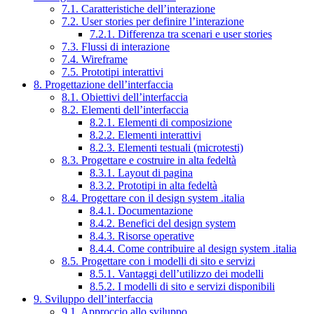
7.1. Caratteristiche dell’interazione
7.2. User stories per definire l’interazione
7.2.1. Differenza tra scenari e user stories
7.3. Flussi di interazione
7.4. Wireframe
7.5. Prototipi interattivi
8. Progettazione dell’interfaccia
8.1. Obiettivi dell’interfaccia
8.2. Elementi dell’interfaccia
8.2.1. Elementi di composizione
8.2.2. Elementi interattivi
8.2.3. Elementi testuali (microtesti)
8.3. Progettare e costruire in alta fedeltà
8.3.1. Layout di pagina
8.3.2. Prototipi in alta fedeltà
8.4. Progettare con il design system .italia
8.4.1. Documentazione
8.4.2. Benefici del design system
8.4.3. Risorse operative
8.4.4. Come contribuire al design system .italia
8.5. Progettare con i modelli di sito e servizi
8.5.1. Vantaggi dell’utilizzo dei modelli
8.5.2. I modelli di sito e servizi disponibili
9. Sviluppo dell’interfaccia
9.1. Approccio allo sviluppo