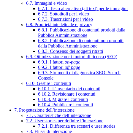
6.7. Immagini e video
6.7.1. Testo alternativo (alt text) per le immagini
6.7.2. Sottotitoli per i video
6.7.3. Trascrizioni per i video
6.8. Proprietà intellettuale e privacy
6.8.1. Pubblicazione di contenuti prodotti dalla
Pubblica Amministrazione
6.8.2. Pubblicazione di contenuti non prodotti
dalla Pubblica Amministrazione
6.8.3. Consenso dei soggetti ritratti
6.9. Ottimizzazione per i motori di ricerca (SEO)
6.9.1. I fattori
on-page
6.9.2. I fattori
off-page
6.9.3. Strumenti di diagnostica SEO: Search
Console
6.10. Gestire i contenuti
6.10.1. L’inventario dei contenuti
6.10.2. Revisionare i contenuti
6.10.3. Migrare i contenuti
6.10.4. Pubblicare i contenuti
7. Progettazione dell’interazione
7.1. Caratteristiche dell’interazione
7.2. User stories per definire l’interazione
7.2.1. Differenza tra scenari e user stories
7.3. Flussi di interazione