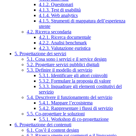
4.1.2. Questionari
4.1.3. Test di usabilità
4.1.4. Web analytics
4.1.5. Strumenti di mappatura dell’esperienza
utente
4.2. Ricerca secondaria
4.2.1. Ricerca documentale
4.2.2. Analisi benchmark
4.2.3. Valutazione euristica
5. Progettazione dei servizi
5.1. Cosa sono i servizi e il service design
5.2. Progettare servizi pubblici digitali
5.3. Definire il modello di servizio
5.3.1. Identificare gli attori coinvolti
5.3.2. Formulare la proposta di valore
5.3.3. Inquadrare gli elementi costitutivi del
servizio
5.4. Descrivere il funzionamento del servizio
5.4.1. Mappare l’ecosistema
5.4.2. Rappresentare i flussi di servizio
5.5. Co-progettare le soluzioni
5.5.1. Workshop di co-progettazione
6. Progettazione dei contenuti
6.1. Cos’è il content design
6.2. Ricerca utente sui contenuti e il linguaggio