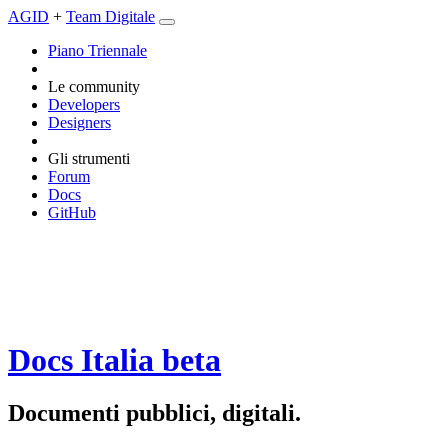
AGID
+
Team Digitale
Piano Triennale
Le community
Developers
Designers
Gli strumenti
Forum
Docs
GitHub
Docs Italia
beta
Documenti pubblici, digitali.