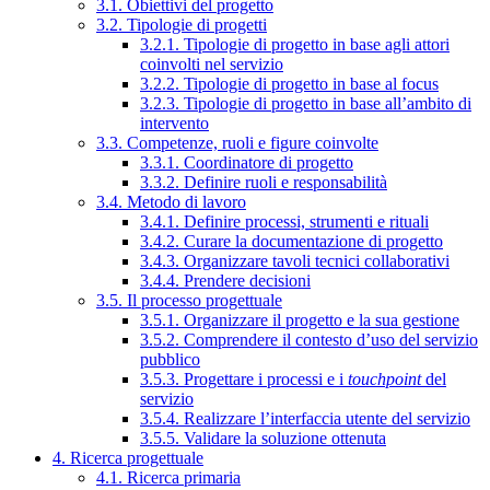
3.1. Obiettivi del progetto
3.2. Tipologie di progetti
3.2.1. Tipologie di progetto in base agli attori
coinvolti nel servizio
3.2.2. Tipologie di progetto in base al focus
3.2.3. Tipologie di progetto in base all’ambito di
intervento
3.3. Competenze, ruoli e figure coinvolte
3.3.1. Coordinatore di progetto
3.3.2. Definire ruoli e responsabilità
3.4. Metodo di lavoro
3.4.1. Definire processi, strumenti e rituali
3.4.2. Curare la documentazione di progetto
3.4.3. Organizzare tavoli tecnici collaborativi
3.4.4. Prendere decisioni
3.5. Il processo progettuale
3.5.1. Organizzare il progetto e la sua gestione
3.5.2. Comprendere il contesto d’uso del servizio
pubblico
3.5.3. Progettare i processi e i
touchpoint
del
servizio
3.5.4. Realizzare l’interfaccia utente del servizio
3.5.5. Validare la soluzione ottenuta
4. Ricerca progettuale
4.1. Ricerca primaria