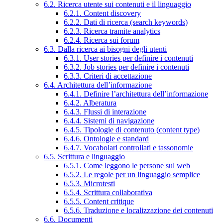
6.2. Ricerca utente sui contenuti e il linguaggio
6.2.1. Content discovery
6.2.2. Dati di ricerca (search keywords)
6.2.3. Ricerca tramite analytics
6.2.4. Ricerca sui forum
6.3. Dalla ricerca ai bisogni degli utenti
6.3.1. User stories per definire i contenuti
6.3.2. Job stories per definire i contenuti
6.3.3. Criteri di accettazione
6.4. Architettura dell’informazione
6.4.1. Definire l’architettura dell’informazione
6.4.2. Alberatura
6.4.3. Flussi di interazione
6.4.4. Sistemi di navigazione
6.4.5. Tipologie di contenuto (content type)
6.4.6. Ontologie e standard
6.4.7. Vocabolari controllati e tassonomie
6.5. Scrittura e linguaggio
6.5.1. Come leggono le persone sul web
6.5.2. Le regole per un linguaggio semplice
6.5.3. Microtesti
6.5.4. Scrittura collaborativa
6.5.5. Content critique
6.5.6. Traduzione e localizzazione dei contenuti
6.6. Documenti