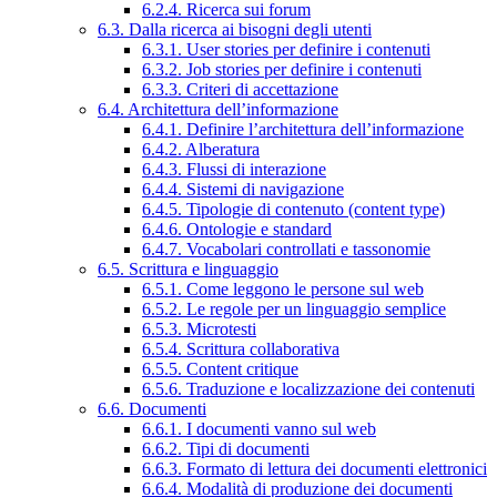
6.2.4. Ricerca sui forum
6.3. Dalla ricerca ai bisogni degli utenti
6.3.1. User stories per definire i contenuti
6.3.2. Job stories per definire i contenuti
6.3.3. Criteri di accettazione
6.4. Architettura dell’informazione
6.4.1. Definire l’architettura dell’informazione
6.4.2. Alberatura
6.4.3. Flussi di interazione
6.4.4. Sistemi di navigazione
6.4.5. Tipologie di contenuto (content type)
6.4.6. Ontologie e standard
6.4.7. Vocabolari controllati e tassonomie
6.5. Scrittura e linguaggio
6.5.1. Come leggono le persone sul web
6.5.2. Le regole per un linguaggio semplice
6.5.3. Microtesti
6.5.4. Scrittura collaborativa
6.5.5. Content critique
6.5.6. Traduzione e localizzazione dei contenuti
6.6. Documenti
6.6.1. I documenti vanno sul web
6.6.2. Tipi di documenti
6.6.3. Formato di lettura dei documenti elettronici
6.6.4. Modalità di produzione dei documenti