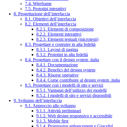
7.4. Wireframe
7.5. Prototipi interattivi
8. Progettazione dell’interfaccia
8.1. Obiettivi dell’interfaccia
8.2. Elementi dell’interfaccia
8.2.1. Elementi di composizione
8.2.2. Elementi interattivi
8.2.3. Elementi testuali (microtesti)
8.3. Progettare e costruire in alta fedeltà
8.3.1. Layout di pagina
8.3.2. Prototipi in alta fedeltà
8.4. Progettare con il design system .italia
8.4.1. Documentazione
8.4.2. Benefici del design system
8.4.3. Risorse operative
8.4.4. Come contribuire al design system .italia
8.5. Progettare con i modelli di sito e servizi
8.5.1. Vantaggi dell’utilizzo dei modelli
8.5.2. I modelli di sito e servizi disponibili
9. Sviluppo dell’interfaccia
9.1. Approccio allo sviluppo
9.1.1. Attività preliminari
9.1.2. Web design responsivo e accessibile
9.1.3. Mobile first
9.1.4. Progressive enhancement e Graceful