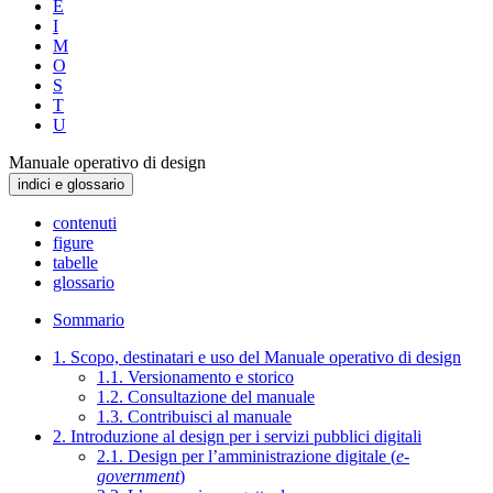
E
I
M
O
S
T
U
Manuale operativo di design
indici e glossario
contenuti
figure
tabelle
glossario
Sommario
1. Scopo, destinatari e uso del Manuale operativo di design
1.1. Versionamento e storico
1.2. Consultazione del manuale
1.3. Contribuisci al manuale
2. Introduzione al design per i servizi pubblici digitali
2.1. Design per l’amministrazione digitale (
e-
government
)