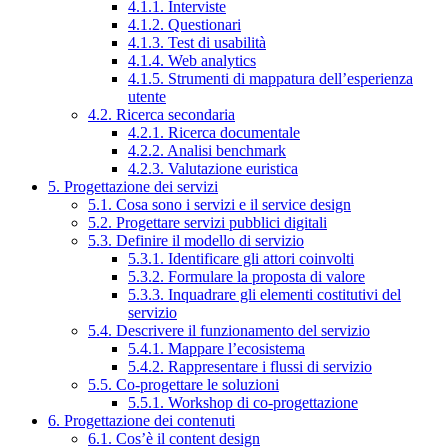
4.1.1. Interviste
4.1.2. Questionari
4.1.3. Test di usabilità
4.1.4. Web analytics
4.1.5. Strumenti di mappatura dell’esperienza
utente
4.2. Ricerca secondaria
4.2.1. Ricerca documentale
4.2.2. Analisi benchmark
4.2.3. Valutazione euristica
5. Progettazione dei servizi
5.1. Cosa sono i servizi e il service design
5.2. Progettare servizi pubblici digitali
5.3. Definire il modello di servizio
5.3.1. Identificare gli attori coinvolti
5.3.2. Formulare la proposta di valore
5.3.3. Inquadrare gli elementi costitutivi del
servizio
5.4. Descrivere il funzionamento del servizio
5.4.1. Mappare l’ecosistema
5.4.2. Rappresentare i flussi di servizio
5.5. Co-progettare le soluzioni
5.5.1. Workshop di co-progettazione
6. Progettazione dei contenuti
6.1. Cos’è il content design