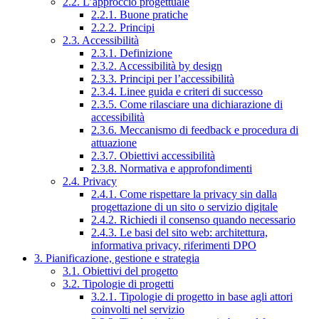
2.2. L’approccio progettuale
2.2.1. Buone pratiche
2.2.2. Principi
2.3. Accessibilità
2.3.1. Definizione
2.3.2. Accessibilità by design
2.3.3. Principi per l’accessibilità
2.3.4. Linee guida e criteri di successo
2.3.5. Come rilasciare una dichiarazione di
accessibilità
2.3.6. Meccanismo di feedback e procedura di
attuazione
2.3.7. Obiettivi accessibilità
2.3.8. Normativa e approfondimenti
2.4. Privacy
2.4.1. Come rispettare la privacy sin dalla
progettazione di un sito o servizio digitale
2.4.2. Richiedi il consenso quando necessario
2.4.3. Le basi del sito web: architettura,
informativa privacy, riferimenti DPO
3. Pianificazione, gestione e strategia
3.1. Obiettivi del progetto
3.2. Tipologie di progetti
3.2.1. Tipologie di progetto in base agli attori
coinvolti nel servizio