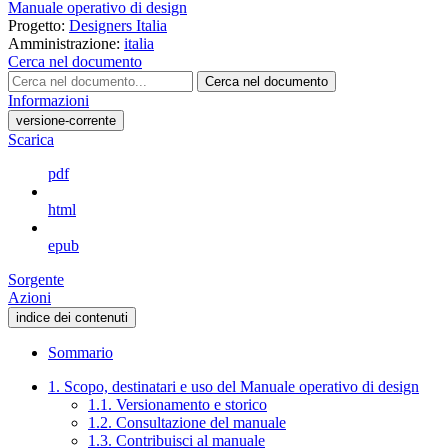
Manuale operativo di design
Progetto:
Designers Italia
Amministrazione:
italia
Cerca nel documento
Cerca nel documento
Informazioni
versione-corrente
Scarica
pdf
html
epub
Sorgente
Azioni
indice dei contenuti
Sommario
1. Scopo, destinatari e uso del Manuale operativo di design
1.1. Versionamento e storico
1.2. Consultazione del manuale
1.3. Contribuisci al manuale