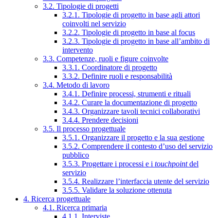
3.2. Tipologie di progetti
3.2.1. Tipologie di progetto in base agli attori
coinvolti nel servizio
3.2.2. Tipologie di progetto in base al focus
3.2.3. Tipologie di progetto in base all’ambito di
intervento
3.3. Competenze, ruoli e figure coinvolte
3.3.1. Coordinatore di progetto
3.3.2. Definire ruoli e responsabilità
3.4. Metodo di lavoro
3.4.1. Definire processi, strumenti e rituali
3.4.2. Curare la documentazione di progetto
3.4.3. Organizzare tavoli tecnici collaborativi
3.4.4. Prendere decisioni
3.5. Il processo progettuale
3.5.1. Organizzare il progetto e la sua gestione
3.5.2. Comprendere il contesto d’uso del servizio
pubblico
3.5.3. Progettare i processi e i
touchpoint
del
servizio
3.5.4. Realizzare l’interfaccia utente del servizio
3.5.5. Validare la soluzione ottenuta
4. Ricerca progettuale
4.1. Ricerca primaria
4.1.1. Interviste