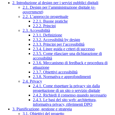
2. Introduzione al design per i servizi pubblici digitali
2.1. Design per l’amministrazione digitale (
e-
government
)
2.2. L’approccio progettuale
2.2.1. Buone pratiche
2.2.2. Principi
2.3. Accessibilità
2.3.1. Definizione
2.3.2. Accessibilità by design
2.3.3. Principi per l’accessibilità
2.3.4. Linee guida e criteri di successo
2.3.5. Come rilasciare una dichiarazione di
accessibilità
2.3.6. Meccanismo di feedback e procedura di
attuazione
2.3.7. Obiettivi accessibilità
2.3.8. Normativa e approfondimenti
2.4. Privacy
2.4.1. Come rispettare la privacy sin dalla
progettazione di un sito o servizio digitale
2.4.2. Richiedi il consenso quando necessario
2.4.3. Le basi del sito web: architettura,
informativa privacy, riferimenti DPO
3. Pianificazione, gestione e strategia
3.1. Obiettivi del progetto