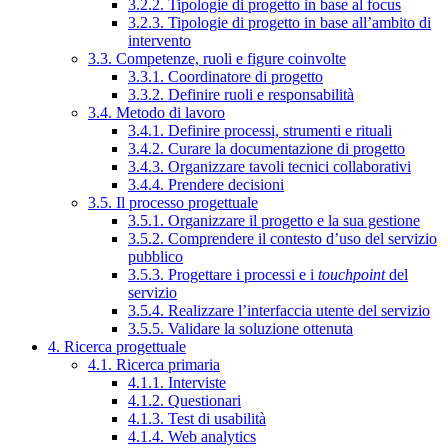
3.2.2. Tipologie di progetto in base al focus
3.2.3. Tipologie di progetto in base all’ambito di
intervento
3.3. Competenze, ruoli e figure coinvolte
3.3.1. Coordinatore di progetto
3.3.2. Definire ruoli e responsabilità
3.4. Metodo di lavoro
3.4.1. Definire processi, strumenti e rituali
3.4.2. Curare la documentazione di progetto
3.4.3. Organizzare tavoli tecnici collaborativi
3.4.4. Prendere decisioni
3.5. Il processo progettuale
3.5.1. Organizzare il progetto e la sua gestione
3.5.2. Comprendere il contesto d’uso del servizio
pubblico
3.5.3. Progettare i processi e i
touchpoint
del
servizio
3.5.4. Realizzare l’interfaccia utente del servizio
3.5.5. Validare la soluzione ottenuta
4. Ricerca progettuale
4.1. Ricerca primaria
4.1.1. Interviste
4.1.2. Questionari
4.1.3. Test di usabilità
4.1.4. Web analytics