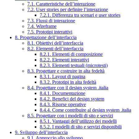
7.1. Caratteristiche dell’interazione
7.2. User stories per definire l’interazione
7.2.1. Differenza tra scenari e user stories
7.3. Flussi di interazione
7.4. Wireframe
7.5. Prototipi interattivi
8. Progettazione dell’interfaccia
8.1. Obiettivi dell’interfaccia
8.2. Elementi dell’interfaccia
8.2.1. Elementi di composizione
8.2.2. Elementi interattivi
8.2.3. Elementi testuali (microtesti)
8.3. Progettare e costruire in alta fedeltà
8.3.1. Layout di pagina
8.3.2. Prototipi in alta fedeltà
8.4. Progettare con il design system .italia
8.4.1. Documentazione
8.4.2. Benefici del design system
8.4.3. Risorse operative
8.4.4. Come contribuire al design system .italia
8.5. Progettare con i modelli di sito e servizi
8.5.1. Vantaggi dell’utilizzo dei modelli
8.5.2. I modelli di sito e servizi disponibili
9. Sviluppo dell’interfaccia
9.1. Approccio allo sviluppo