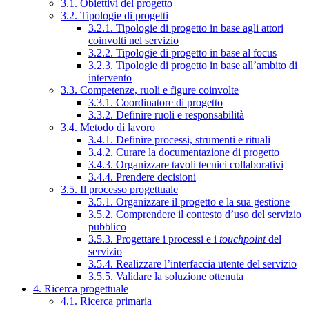
3.1. Obiettivi del progetto
3.2. Tipologie di progetti
3.2.1. Tipologie di progetto in base agli attori
coinvolti nel servizio
3.2.2. Tipologie di progetto in base al focus
3.2.3. Tipologie di progetto in base all’ambito di
intervento
3.3. Competenze, ruoli e figure coinvolte
3.3.1. Coordinatore di progetto
3.3.2. Definire ruoli e responsabilità
3.4. Metodo di lavoro
3.4.1. Definire processi, strumenti e rituali
3.4.2. Curare la documentazione di progetto
3.4.3. Organizzare tavoli tecnici collaborativi
3.4.4. Prendere decisioni
3.5. Il processo progettuale
3.5.1. Organizzare il progetto e la sua gestione
3.5.2. Comprendere il contesto d’uso del servizio
pubblico
3.5.3. Progettare i processi e i
touchpoint
del
servizio
3.5.4. Realizzare l’interfaccia utente del servizio
3.5.5. Validare la soluzione ottenuta
4. Ricerca progettuale
4.1. Ricerca primaria