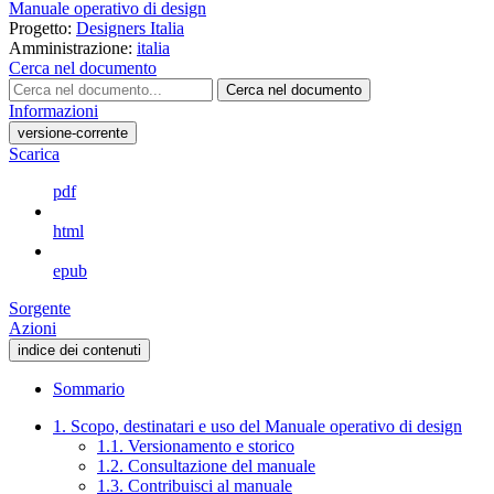
Manuale operativo di design
Progetto:
Designers Italia
Amministrazione:
italia
Cerca nel documento
Cerca nel documento
Informazioni
versione-corrente
Scarica
pdf
html
epub
Sorgente
Azioni
indice dei contenuti
Sommario
1. Scopo, destinatari e uso del Manuale operativo di design
1.1. Versionamento e storico
1.2. Consultazione del manuale
1.3. Contribuisci al manuale