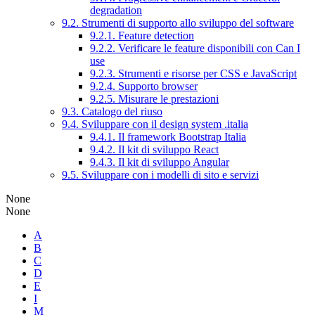
degradation
9.2. Strumenti di supporto allo sviluppo del software
9.2.1. Feature detection
9.2.2. Verificare le feature disponibili con Can I
use
9.2.3. Strumenti e risorse per CSS e JavaScript
9.2.4. Supporto browser
9.2.5. Misurare le prestazioni
9.3. Catalogo del riuso
9.4. Sviluppare con il design system .italia
9.4.1. Il framework Bootstrap Italia
9.4.2. Il kit di sviluppo React
9.4.3. Il kit di sviluppo Angular
9.5. Sviluppare con i modelli di sito e servizi
None
None
A
B
C
D
E
I
M