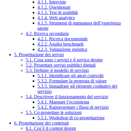
4.1.1. Interviste
4.1.2. Questionari
4.1.3. Test di usabilità
4.1.4. Web analytics
4.1.5. Strumenti di mappatura dell’esperienza
utente
4.2. Ricerca secondaria
4.2.1. Ricerca documentale
4.2.2. Analisi benchmark
4.2.3. Valutazione euristica
5. Progettazione dei servizi
5.1. Cosa sono i servizi e il service design
5.2. Progettare servizi pubblici digitali
5.3. Definire il modello di servizio
5.3.1. Identificare gli attori coinvolti
5.3.2. Formulare la proposta di valore
5.3.3. Inquadrare gli elementi costitutivi del
servizio
5.4. Descrivere il funzionamento del servizio
5.4.1. Mappare l’ecosistema
5.4.2. Rappresentare i flussi di servizio
5.5. Co-progettare le soluzioni
5.5.1. Workshop di co-progettazione
6. Progettazione dei contenuti
6.1. Cos’è il content design