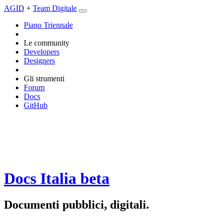
AGID
+
Team Digitale
Piano Triennale
Le community
Developers
Designers
Gli strumenti
Forum
Docs
GitHub
Docs Italia
beta
Documenti pubblici, digitali.