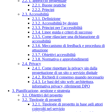
2.2. L’approccio progettuale
2.2.1. Buone pratiche
2.2.2. Principi
2.3. Accessibilità
2.3.1. Definizione
2.3.2. Accessibilità by design
2.3.3. Principi per l’accessibilità
2.3.4. Linee guida e criteri di successo
2.3.5. Come rilasciare una dichiarazione di
accessibilità
2.3.6. Meccanismo di feedback e procedura di
attuazione
2.3.7. Obiettivi accessibilità
2.3.8. Normativa e approfondimenti
2.4. Privacy
2.4.1. Come rispettare la privacy sin dalla
progettazione di un sito o servizio digitale
2.4.2. Richiedi il consenso quando necessario
2.4.3. Le basi del sito web: architettura,
informativa privacy, riferimenti DPO
3. Pianificazione, gestione e strategia
3.1. Obiettivi del progetto
3.2. Tipologie di progetti
3.2.1. Tipologie di progetto in base agli attori
coinvolti nel servizio