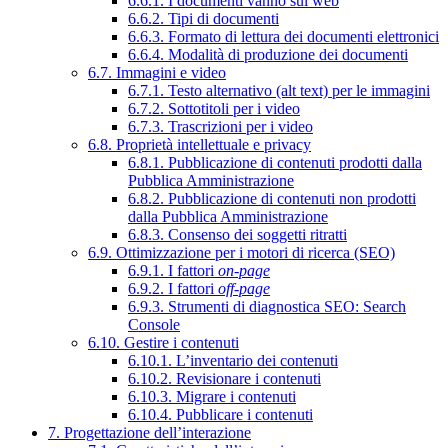
6.6.1. I documenti vanno sul web
6.6.2. Tipi di documenti
6.6.3. Formato di lettura dei documenti elettronici
6.6.4. Modalità di produzione dei documenti
6.7. Immagini e video
6.7.1. Testo alternativo (alt text) per le immagini
6.7.2. Sottotitoli per i video
6.7.3. Trascrizioni per i video
6.8. Proprietà intellettuale e privacy
6.8.1. Pubblicazione di contenuti prodotti dalla
Pubblica Amministrazione
6.8.2. Pubblicazione di contenuti non prodotti
dalla Pubblica Amministrazione
6.8.3. Consenso dei soggetti ritratti
6.9. Ottimizzazione per i motori di ricerca (SEO)
6.9.1. I fattori
on-page
6.9.2. I fattori
off-page
6.9.3. Strumenti di diagnostica SEO: Search
Console
6.10. Gestire i contenuti
6.10.1. L’inventario dei contenuti
6.10.2. Revisionare i contenuti
6.10.3. Migrare i contenuti
6.10.4. Pubblicare i contenuti
7. Progettazione dell’interazione