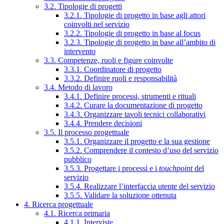
3.2. Tipologie di progetti
3.2.1. Tipologie di progetto in base agli attori
coinvolti nel servizio
3.2.2. Tipologie di progetto in base al focus
3.2.3. Tipologie di progetto in base all’ambito di
intervento
3.3. Competenze, ruoli e figure coinvolte
3.3.1. Coordinatore di progetto
3.3.2. Definire ruoli e responsabilità
3.4. Metodo di lavoro
3.4.1. Definire processi, strumenti e rituali
3.4.2. Curare la documentazione di progetto
3.4.3. Organizzare tavoli tecnici collaborativi
3.4.4. Prendere decisioni
3.5. Il processo progettuale
3.5.1. Organizzare il progetto e la sua gestione
3.5.2. Comprendere il contesto d’uso del servizio
pubblico
3.5.3. Progettare i processi e i
touchpoint
del
servizio
3.5.4. Realizzare l’interfaccia utente del servizio
3.5.5. Validare la soluzione ottenuta
4. Ricerca progettuale
4.1. Ricerca primaria
4.1.1. Interviste