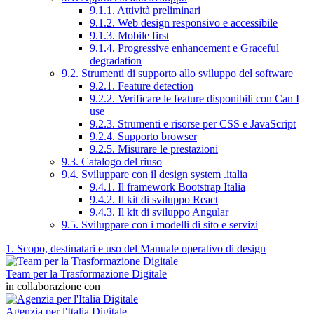
9.1.1. Attività preliminari
9.1.2. Web design responsivo e accessibile
9.1.3. Mobile first
9.1.4. Progressive enhancement e Graceful
degradation
9.2. Strumenti di supporto allo sviluppo del software
9.2.1. Feature detection
9.2.2. Verificare le feature disponibili con Can I
use
9.2.3. Strumenti e risorse per CSS e JavaScript
9.2.4. Supporto browser
9.2.5. Misurare le prestazioni
9.3. Catalogo del riuso
9.4. Sviluppare con il design system .italia
9.4.1. Il framework Bootstrap Italia
9.4.2. Il kit di sviluppo React
9.4.3. Il kit di sviluppo Angular
9.5. Sviluppare con i modelli di sito e servizi
1. Scopo, destinatari e uso del Manuale operativo di design
Team per la Trasformazione Digitale
in collaborazione con
Agenzia per l'Italia Digitale