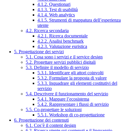
4.1.2. Questionari
4.1.3. Test di usabilità
4.1.4. Web analytics
4.1.5. Strumenti di mappatura dell’esperienza
utente
4.2. Ricerca secondaria
4.2.1. Ricerca documentale
4.2.2. Analisi benchmark
4.2.3. Valutazione euristica
5. Progettazione dei servizi
5.1. Cosa sono i servizi e il service design
5.2. Progettare servizi pubblici digitali
5.3. Definire il modello di servizio
5.3.1. Identificare gli attori coinvolti
5.3.2. Formulare la proposta di valore
5.3.3. Inquadrare gli elementi costitutivi del
servizio
5.4. Descrivere il funzionamento del servizio
5.4.1. Mappare l’ecosistema
5.4.2. Rappresentare i flussi di servizio
5.5. Co-progettare le soluzioni
5.5.1. Workshop di co-progettazione
6. Progettazione dei contenuti
6.1. Cos’è il content design
6.2. Ricerca utente sui contenuti e il linguaggio