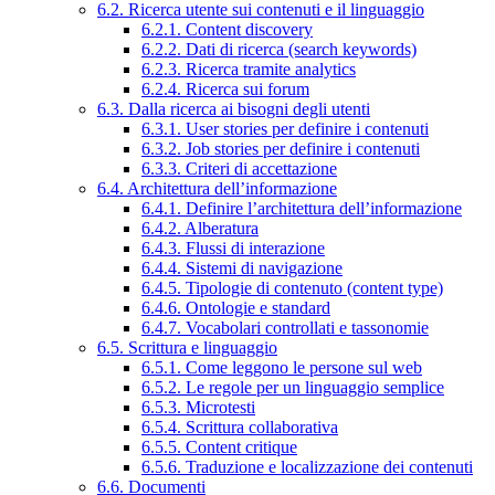
6.2. Ricerca utente sui contenuti e il linguaggio
6.2.1. Content discovery
6.2.2. Dati di ricerca (search keywords)
6.2.3. Ricerca tramite analytics
6.2.4. Ricerca sui forum
6.3. Dalla ricerca ai bisogni degli utenti
6.3.1. User stories per definire i contenuti
6.3.2. Job stories per definire i contenuti
6.3.3. Criteri di accettazione
6.4. Architettura dell’informazione
6.4.1. Definire l’architettura dell’informazione
6.4.2. Alberatura
6.4.3. Flussi di interazione
6.4.4. Sistemi di navigazione
6.4.5. Tipologie di contenuto (content type)
6.4.6. Ontologie e standard
6.4.7. Vocabolari controllati e tassonomie
6.5. Scrittura e linguaggio
6.5.1. Come leggono le persone sul web
6.5.2. Le regole per un linguaggio semplice
6.5.3. Microtesti
6.5.4. Scrittura collaborativa
6.5.5. Content critique
6.5.6. Traduzione e localizzazione dei contenuti
6.6. Documenti