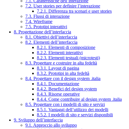
7.1. Caratteristiche dell’interazione
7.2. User stories per definire l’interazione
7.2.1. Differenza tra scenari e user stories
7.3. Flussi di interazione
7.4. Wireframe
7.5. Prototipi interattivi
8. Progettazione dell’interfaccia
8.1. Obiettivi dell’interfaccia
8.2. Elementi dell’interfaccia
8.2.1. Elementi di composizione
8.2.2. Elementi interattivi
8.2.3. Elementi testuali (microtesti)
8.3. Progettare e costruire in alta fedeltà
8.3.1. Layout di pagina
8.3.2. Prototipi in alta fedeltà
8.4. Progettare con il design system .italia
8.4.1. Documentazione
8.4.2. Benefici del design system
8.4.3. Risorse operative
8.4.4. Come contribuire al design system .italia
8.5. Progettare con i modelli di sito e servizi
8.5.1. Vantaggi dell’utilizzo dei modelli
8.5.2. I modelli di sito e servizi disponibili
9. Sviluppo dell’interfaccia
9.1. Approccio allo sviluppo