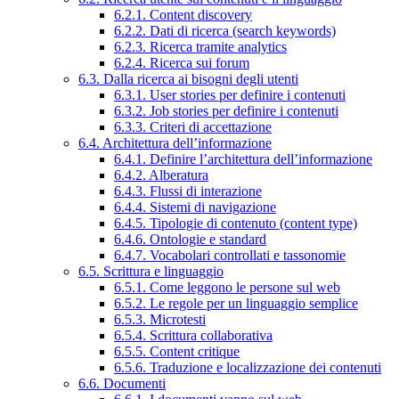
6.2.1. Content discovery
6.2.2. Dati di ricerca (search keywords)
6.2.3. Ricerca tramite analytics
6.2.4. Ricerca sui forum
6.3. Dalla ricerca ai bisogni degli utenti
6.3.1. User stories per definire i contenuti
6.3.2. Job stories per definire i contenuti
6.3.3. Criteri di accettazione
6.4. Architettura dell’informazione
6.4.1. Definire l’architettura dell’informazione
6.4.2. Alberatura
6.4.3. Flussi di interazione
6.4.4. Sistemi di navigazione
6.4.5. Tipologie di contenuto (content type)
6.4.6. Ontologie e standard
6.4.7. Vocabolari controllati e tassonomie
6.5. Scrittura e linguaggio
6.5.1. Come leggono le persone sul web
6.5.2. Le regole per un linguaggio semplice
6.5.3. Microtesti
6.5.4. Scrittura collaborativa
6.5.5. Content critique
6.5.6. Traduzione e localizzazione dei contenuti
6.6. Documenti