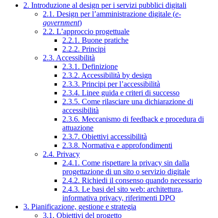
2. Introduzione al design per i servizi pubblici digitali
2.1. Design per l’amministrazione digitale (
e-
government
)
2.2. L’approccio progettuale
2.2.1. Buone pratiche
2.2.2. Principi
2.3. Accessibilità
2.3.1. Definizione
2.3.2. Accessibilità by design
2.3.3. Principi per l’accessibilità
2.3.4. Linee guida e criteri di successo
2.3.5. Come rilasciare una dichiarazione di
accessibilità
2.3.6. Meccanismo di feedback e procedura di
attuazione
2.3.7. Obiettivi accessibilità
2.3.8. Normativa e approfondimenti
2.4. Privacy
2.4.1. Come rispettare la privacy sin dalla
progettazione di un sito o servizio digitale
2.4.2. Richiedi il consenso quando necessario
2.4.3. Le basi del sito web: architettura,
informativa privacy, riferimenti DPO
3. Pianificazione, gestione e strategia
3.1. Obiettivi del progetto