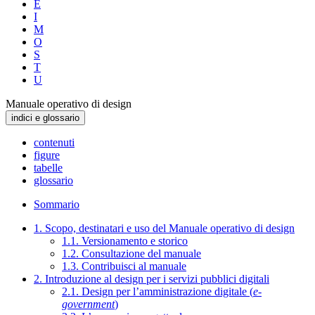
E
I
M
O
S
T
U
Manuale operativo di design
indici e glossario
contenuti
figure
tabelle
glossario
Sommario
1. Scopo, destinatari e uso del Manuale operativo di design
1.1. Versionamento e storico
1.2. Consultazione del manuale
1.3. Contribuisci al manuale
2. Introduzione al design per i servizi pubblici digitali
2.1. Design per l’amministrazione digitale (
e-
government
)