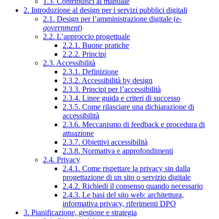
1.3. Contribuisci al manuale
2. Introduzione al design per i servizi pubblici digitali
2.1. Design per l’amministrazione digitale (
e-
government
)
2.2. L’approccio progettuale
2.2.1. Buone pratiche
2.2.2. Principi
2.3. Accessibilità
2.3.1. Definizione
2.3.2. Accessibilità by design
2.3.3. Principi per l’accessibilità
2.3.4. Linee guida e criteri di successo
2.3.5. Come rilasciare una dichiarazione di
accessibilità
2.3.6. Meccanismo di feedback e procedura di
attuazione
2.3.7. Obiettivi accessibilità
2.3.8. Normativa e approfondimenti
2.4. Privacy
2.4.1. Come rispettare la privacy sin dalla
progettazione di un sito o servizio digitale
2.4.2. Richiedi il consenso quando necessario
2.4.3. Le basi del sito web: architettura,
informativa privacy, riferimenti DPO
3. Pianificazione, gestione e strategia