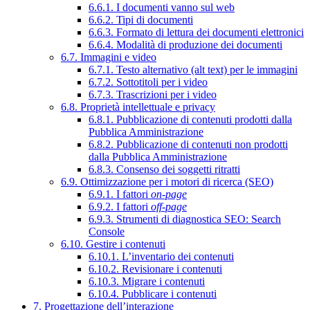
6.6.1. I documenti vanno sul web
6.6.2. Tipi di documenti
6.6.3. Formato di lettura dei documenti elettronici
6.6.4. Modalità di produzione dei documenti
6.7. Immagini e video
6.7.1. Testo alternativo (alt text) per le immagini
6.7.2. Sottotitoli per i video
6.7.3. Trascrizioni per i video
6.8. Proprietà intellettuale e privacy
6.8.1. Pubblicazione di contenuti prodotti dalla
Pubblica Amministrazione
6.8.2. Pubblicazione di contenuti non prodotti
dalla Pubblica Amministrazione
6.8.3. Consenso dei soggetti ritratti
6.9. Ottimizzazione per i motori di ricerca (SEO)
6.9.1. I fattori
on-page
6.9.2. I fattori
off-page
6.9.3. Strumenti di diagnostica SEO: Search
Console
6.10. Gestire i contenuti
6.10.1. L’inventario dei contenuti
6.10.2. Revisionare i contenuti
6.10.3. Migrare i contenuti
6.10.4. Pubblicare i contenuti
7. Progettazione dell’interazione