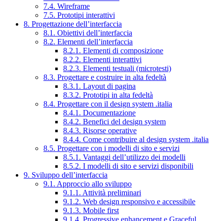
7.4. Wireframe
7.5. Prototipi interattivi
8. Progettazione dell’interfaccia
8.1. Obiettivi dell’interfaccia
8.2. Elementi dell’interfaccia
8.2.1. Elementi di composizione
8.2.2. Elementi interattivi
8.2.3. Elementi testuali (microtesti)
8.3. Progettare e costruire in alta fedeltà
8.3.1. Layout di pagina
8.3.2. Prototipi in alta fedeltà
8.4. Progettare con il design system .italia
8.4.1. Documentazione
8.4.2. Benefici del design system
8.4.3. Risorse operative
8.4.4. Come contribuire al design system .italia
8.5. Progettare con i modelli di sito e servizi
8.5.1. Vantaggi dell’utilizzo dei modelli
8.5.2. I modelli di sito e servizi disponibili
9. Sviluppo dell’interfaccia
9.1. Approccio allo sviluppo
9.1.1. Attività preliminari
9.1.2. Web design responsivo e accessibile
9.1.3. Mobile first
9.1.4. Progressive enhancement e Graceful