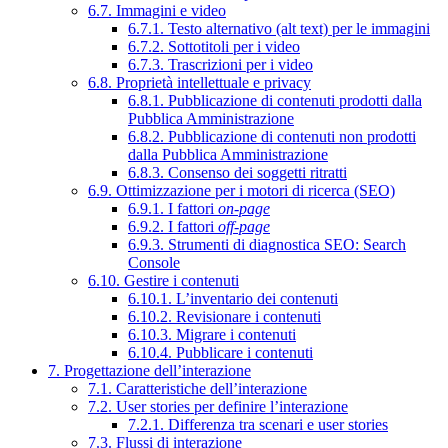
6.7. Immagini e video
6.7.1. Testo alternativo (alt text) per le immagini
6.7.2. Sottotitoli per i video
6.7.3. Trascrizioni per i video
6.8. Proprietà intellettuale e privacy
6.8.1. Pubblicazione di contenuti prodotti dalla
Pubblica Amministrazione
6.8.2. Pubblicazione di contenuti non prodotti
dalla Pubblica Amministrazione
6.8.3. Consenso dei soggetti ritratti
6.9. Ottimizzazione per i motori di ricerca (SEO)
6.9.1. I fattori
on-page
6.9.2. I fattori
off-page
6.9.3. Strumenti di diagnostica SEO: Search
Console
6.10. Gestire i contenuti
6.10.1. L’inventario dei contenuti
6.10.2. Revisionare i contenuti
6.10.3. Migrare i contenuti
6.10.4. Pubblicare i contenuti
7. Progettazione dell’interazione
7.1. Caratteristiche dell’interazione
7.2. User stories per definire l’interazione
7.2.1. Differenza tra scenari e user stories
7.3. Flussi di interazione