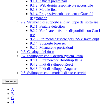
9.1.1. Attività preliminari
9.1.2. Web design responsivo e accessibile
9.1.3. Mobile first
9.1.4. Progressive enhancement e Graceful
degradation
9.2. Strumenti di supporto allo sviluppo del software
9.2.1. Feature detection
9.2.2. Verificare le feature disponibili con Can I
use
9.2.3. Strumenti e risorse per CSS e JavaScript
9.2.4. Supporto browser
9.2.5. Misurare le prestazioni
9.3. Catalogo del riuso
9.4. Sviluppare con il design system .italia
9.4.1. Il framework Bootstrap Italia
9.4.2. Il kit di sviluppo React
9.4.3. Il kit di sviluppo Angular
9.5. Sviluppare con i modelli di sito e servizi
glossario
A
B
C
D