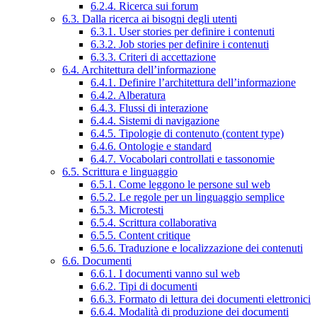
6.2.4. Ricerca sui forum
6.3. Dalla ricerca ai bisogni degli utenti
6.3.1. User stories per definire i contenuti
6.3.2. Job stories per definire i contenuti
6.3.3. Criteri di accettazione
6.4. Architettura dell’informazione
6.4.1. Definire l’architettura dell’informazione
6.4.2. Alberatura
6.4.3. Flussi di interazione
6.4.4. Sistemi di navigazione
6.4.5. Tipologie di contenuto (content type)
6.4.6. Ontologie e standard
6.4.7. Vocabolari controllati e tassonomie
6.5. Scrittura e linguaggio
6.5.1. Come leggono le persone sul web
6.5.2. Le regole per un linguaggio semplice
6.5.3. Microtesti
6.5.4. Scrittura collaborativa
6.5.5. Content critique
6.5.6. Traduzione e localizzazione dei contenuti
6.6. Documenti
6.6.1. I documenti vanno sul web
6.6.2. Tipi di documenti
6.6.3. Formato di lettura dei documenti elettronici
6.6.4. Modalità di produzione dei documenti