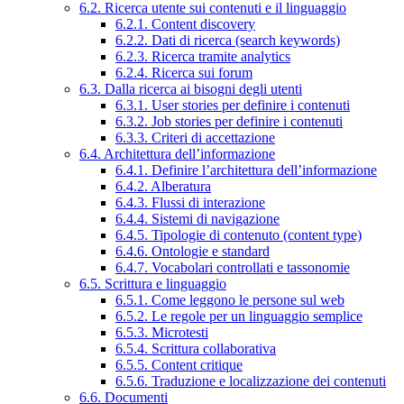
6.2. Ricerca utente sui contenuti e il linguaggio
6.2.1. Content discovery
6.2.2. Dati di ricerca (search keywords)
6.2.3. Ricerca tramite analytics
6.2.4. Ricerca sui forum
6.3. Dalla ricerca ai bisogni degli utenti
6.3.1. User stories per definire i contenuti
6.3.2. Job stories per definire i contenuti
6.3.3. Criteri di accettazione
6.4. Architettura dell’informazione
6.4.1. Definire l’architettura dell’informazione
6.4.2. Alberatura
6.4.3. Flussi di interazione
6.4.4. Sistemi di navigazione
6.4.5. Tipologie di contenuto (content type)
6.4.6. Ontologie e standard
6.4.7. Vocabolari controllati e tassonomie
6.5. Scrittura e linguaggio
6.5.1. Come leggono le persone sul web
6.5.2. Le regole per un linguaggio semplice
6.5.3. Microtesti
6.5.4. Scrittura collaborativa
6.5.5. Content critique
6.5.6. Traduzione e localizzazione dei contenuti
6.6. Documenti