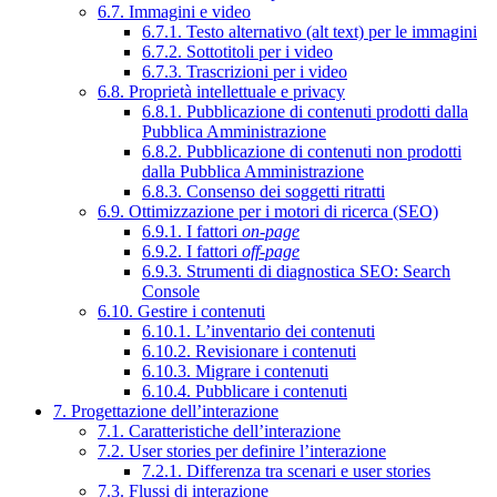
6.7. Immagini e video
6.7.1. Testo alternativo (alt text) per le immagini
6.7.2. Sottotitoli per i video
6.7.3. Trascrizioni per i video
6.8. Proprietà intellettuale e privacy
6.8.1. Pubblicazione di contenuti prodotti dalla
Pubblica Amministrazione
6.8.2. Pubblicazione di contenuti non prodotti
dalla Pubblica Amministrazione
6.8.3. Consenso dei soggetti ritratti
6.9. Ottimizzazione per i motori di ricerca (SEO)
6.9.1. I fattori
on-page
6.9.2. I fattori
off-page
6.9.3. Strumenti di diagnostica SEO: Search
Console
6.10. Gestire i contenuti
6.10.1. L’inventario dei contenuti
6.10.2. Revisionare i contenuti
6.10.3. Migrare i contenuti
6.10.4. Pubblicare i contenuti
7. Progettazione dell’interazione
7.1. Caratteristiche dell’interazione
7.2. User stories per definire l’interazione
7.2.1. Differenza tra scenari e user stories
7.3. Flussi di interazione