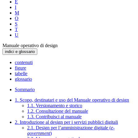
E
I
M
O
S
T
U
Manuale operativo di design
indici e glossario
contenuti
figure
tabelle
glossario
Sommario
1. Scopo, destinatari e uso del Manuale operativo di design
1.1. Versionamento e storico
1.2. Consultazione del manuale
1.3. Contribuisci al manuale
2. Introduzione al design per i servizi pubblici digitali
2.1. Design per l’amministrazione digitale (
e-
government
)