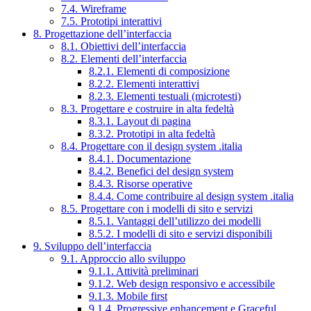
7.4. Wireframe
7.5. Prototipi interattivi
8. Progettazione dell’interfaccia
8.1. Obiettivi dell’interfaccia
8.2. Elementi dell’interfaccia
8.2.1. Elementi di composizione
8.2.2. Elementi interattivi
8.2.3. Elementi testuali (microtesti)
8.3. Progettare e costruire in alta fedeltà
8.3.1. Layout di pagina
8.3.2. Prototipi in alta fedeltà
8.4. Progettare con il design system .italia
8.4.1. Documentazione
8.4.2. Benefici del design system
8.4.3. Risorse operative
8.4.4. Come contribuire al design system .italia
8.5. Progettare con i modelli di sito e servizi
8.5.1. Vantaggi dell’utilizzo dei modelli
8.5.2. I modelli di sito e servizi disponibili
9. Sviluppo dell’interfaccia
9.1. Approccio allo sviluppo
9.1.1. Attività preliminari
9.1.2. Web design responsivo e accessibile
9.1.3. Mobile first
9.1.4. Progressive enhancement e Graceful