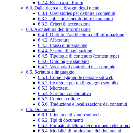
6.2.4. Ricerca sui forum
6.3. Dalla ricerca ai bisogni degli utenti
6.3.1. User stories per definire i contenuti
6.3.2. Job stories per definire i contenuti
6.3.3. Criteri di accettazione
6.4. Architettura dell’informazione
6.4.1. Definire l’architettura dell’informazione
6.4.2. Alberatura
6.4.3. Flussi di interazione
6.4.4. Sistemi di navigazione
6.4.5. Tipologie di contenuto (content type)
6.4.6. Ontologie e standard
6.4.7. Vocabolari controllati e tassonomie
6.5. Scrittura e linguaggio
6.5.1. Come leggono le persone sul web
6.5.2. Le regole per un linguaggio semplice
6.5.3. Microtesti
6.5.4. Scrittura collaborativa
6.5.5. Content critique
6.5.6. Traduzione e localizzazione dei contenuti
6.6. Documenti
6.6.1. I documenti vanno sul web
6.6.2. Tipi di documenti
6.6.3. Formato di lettura dei documenti elettronici
6.6.4. Modalità di produzione dei documenti