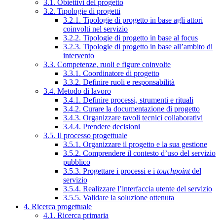
3.1. Obiettivi del progetto
3.2. Tipologie di progetti
3.2.1. Tipologie di progetto in base agli attori
coinvolti nel servizio
3.2.2. Tipologie di progetto in base al focus
3.2.3. Tipologie di progetto in base all’ambito di
intervento
3.3. Competenze, ruoli e figure coinvolte
3.3.1. Coordinatore di progetto
3.3.2. Definire ruoli e responsabilità
3.4. Metodo di lavoro
3.4.1. Definire processi, strumenti e rituali
3.4.2. Curare la documentazione di progetto
3.4.3. Organizzare tavoli tecnici collaborativi
3.4.4. Prendere decisioni
3.5. Il processo progettuale
3.5.1. Organizzare il progetto e la sua gestione
3.5.2. Comprendere il contesto d’uso del servizio
pubblico
3.5.3. Progettare i processi e i
touchpoint
del
servizio
3.5.4. Realizzare l’interfaccia utente del servizio
3.5.5. Validare la soluzione ottenuta
4. Ricerca progettuale
4.1. Ricerca primaria