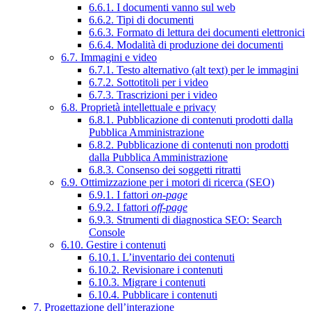
6.6.1. I documenti vanno sul web
6.6.2. Tipi di documenti
6.6.3. Formato di lettura dei documenti elettronici
6.6.4. Modalità di produzione dei documenti
6.7. Immagini e video
6.7.1. Testo alternativo (alt text) per le immagini
6.7.2. Sottotitoli per i video
6.7.3. Trascrizioni per i video
6.8. Proprietà intellettuale e privacy
6.8.1. Pubblicazione di contenuti prodotti dalla
Pubblica Amministrazione
6.8.2. Pubblicazione di contenuti non prodotti
dalla Pubblica Amministrazione
6.8.3. Consenso dei soggetti ritratti
6.9. Ottimizzazione per i motori di ricerca (SEO)
6.9.1. I fattori
on-page
6.9.2. I fattori
off-page
6.9.3. Strumenti di diagnostica SEO: Search
Console
6.10. Gestire i contenuti
6.10.1. L’inventario dei contenuti
6.10.2. Revisionare i contenuti
6.10.3. Migrare i contenuti
6.10.4. Pubblicare i contenuti
7. Progettazione dell’interazione