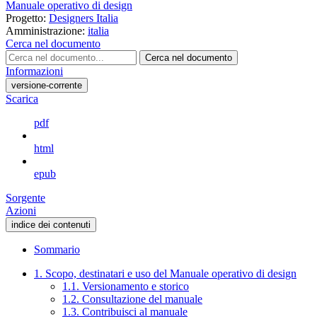
Manuale operativo di design
Progetto:
Designers Italia
Amministrazione:
italia
Cerca nel documento
Cerca nel documento
Informazioni
versione-corrente
Scarica
pdf
html
epub
Sorgente
Azioni
indice dei contenuti
Sommario
1. Scopo, destinatari e uso del Manuale operativo di design
1.1. Versionamento e storico
1.2. Consultazione del manuale
1.3. Contribuisci al manuale