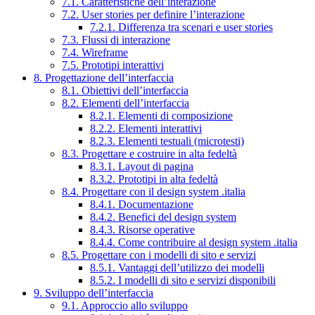
7.1. Caratteristiche dell’interazione
7.2. User stories per definire l’interazione
7.2.1. Differenza tra scenari e user stories
7.3. Flussi di interazione
7.4. Wireframe
7.5. Prototipi interattivi
8. Progettazione dell’interfaccia
8.1. Obiettivi dell’interfaccia
8.2. Elementi dell’interfaccia
8.2.1. Elementi di composizione
8.2.2. Elementi interattivi
8.2.3. Elementi testuali (microtesti)
8.3. Progettare e costruire in alta fedeltà
8.3.1. Layout di pagina
8.3.2. Prototipi in alta fedeltà
8.4. Progettare con il design system .italia
8.4.1. Documentazione
8.4.2. Benefici del design system
8.4.3. Risorse operative
8.4.4. Come contribuire al design system .italia
8.5. Progettare con i modelli di sito e servizi
8.5.1. Vantaggi dell’utilizzo dei modelli
8.5.2. I modelli di sito e servizi disponibili
9. Sviluppo dell’interfaccia
9.1. Approccio allo sviluppo