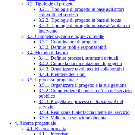
3.2. Tipologie di progetti
3.2.1. Tipologie di progetto in base agli attori
coinvolti nel servizio
3.2.2. Tipologie di progetto in base al focus
3.2.3. Tipologie di progetto in base all’ambito di
intervento
3.3. Competenze, ruoli e figure coinvolte
3.3.1. Coordinatore di progetto
3.3.2. Definire ruoli e responsabilità
3.4. Metodo di lavoro
3.4.1. Definire processi, strumenti e rituali
3.4.2. Curare la documentazione di progetto
3.4.3. Organizzare tavoli tecnici collaborativi
3.4.4. Prendere decisioni
3.5. Il processo progettuale
3.5.1. Organizzare il progetto e la sua gestione
3.5.2. Comprendere il contesto d’uso del servizio
pubblico
3.5.3. Progettare i processi e i
touchpoint
del
servizio
3.5.4. Realizzare l’interfaccia utente del servizio
3.5.5. Validare la soluzione ottenuta
4. Ricerca progettuale
4.1. Ricerca primaria
4.1.1. Interviste