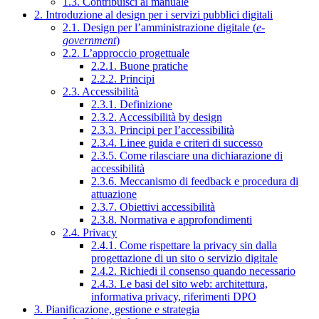
1.3. Contribuisci al manuale
2. Introduzione al design per i servizi pubblici digitali
2.1. Design per l’amministrazione digitale (
e-
government
)
2.2. L’approccio progettuale
2.2.1. Buone pratiche
2.2.2. Principi
2.3. Accessibilità
2.3.1. Definizione
2.3.2. Accessibilità by design
2.3.3. Principi per l’accessibilità
2.3.4. Linee guida e criteri di successo
2.3.5. Come rilasciare una dichiarazione di
accessibilità
2.3.6. Meccanismo di feedback e procedura di
attuazione
2.3.7. Obiettivi accessibilità
2.3.8. Normativa e approfondimenti
2.4. Privacy
2.4.1. Come rispettare la privacy sin dalla
progettazione di un sito o servizio digitale
2.4.2. Richiedi il consenso quando necessario
2.4.3. Le basi del sito web: architettura,
informativa privacy, riferimenti DPO
3. Pianificazione, gestione e strategia