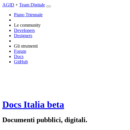
AGID
+
Team Digitale
Piano Triennale
Le community
Developers
Designers
Gli strumenti
Forum
Docs
GitHub
Docs Italia
beta
Documenti pubblici, digitali.