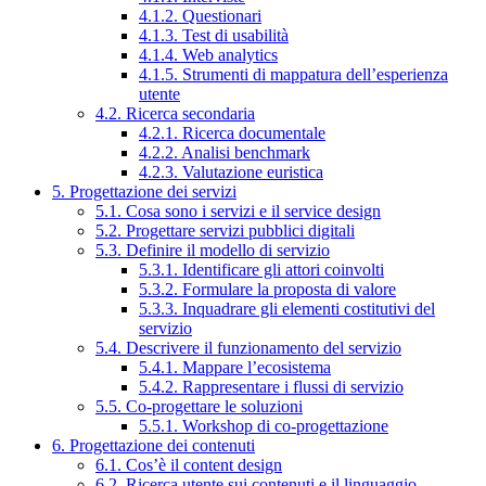
4.1.2. Questionari
4.1.3. Test di usabilità
4.1.4. Web analytics
4.1.5. Strumenti di mappatura dell’esperienza
utente
4.2. Ricerca secondaria
4.2.1. Ricerca documentale
4.2.2. Analisi benchmark
4.2.3. Valutazione euristica
5. Progettazione dei servizi
5.1. Cosa sono i servizi e il service design
5.2. Progettare servizi pubblici digitali
5.3. Definire il modello di servizio
5.3.1. Identificare gli attori coinvolti
5.3.2. Formulare la proposta di valore
5.3.3. Inquadrare gli elementi costitutivi del
servizio
5.4. Descrivere il funzionamento del servizio
5.4.1. Mappare l’ecosistema
5.4.2. Rappresentare i flussi di servizio
5.5. Co-progettare le soluzioni
5.5.1. Workshop di co-progettazione
6. Progettazione dei contenuti
6.1. Cos’è il content design
6.2. Ricerca utente sui contenuti e il linguaggio