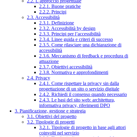
2.2. L’approccio progettuale
2.2.1. Buone pratiche
2.2.2. Principi
2.3. Accessibilità
2.3.1. Definizione
2.3.2. Accessibilità by design
2.3.3. Principi per l’accessibilità
2.3.4. Linee guida e criteri di successo
2.3.5. Come rilasciare una dichiarazione di
accessibilità
2.3.6. Meccanismo di feedback e procedura di
attuazione
2.3.7. Obiettivi accessibilità
2.3.8. Normativa e approfondimenti
2.4. Privacy
2.4.1. Come rispettare la privacy sin dalla
progettazione di un sito o servizio digitale
2.4.2. Richiedi il consenso quando necessario
2.4.3. Le basi del sito web: architettura,
informativa privacy, riferimenti DPO
3. Pianificazione, gestione e strategia
3.1. Obiettivi del progetto
3.2. Tipologie di progetti
3.2.1. Tipologie di progetto in base agli attori
coinvolti nel servizio