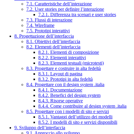
7.1. Caratteristiche dell’interazione
7.2. User stories per definire l’interazione
7.2.1. Differenza tra scenari e user stories
7.3. Flussi di interazione
7.4. Wireframe
7.5. Prototipi interattivi
8. Progettazione dell’interfaccia
8.1. Obiettivi dell’interfaccia
8.2. Elementi dell’interfaccia
8.2.1. Elementi di composizione
8.2.2. Elementi interattivi
8.2.3. Elementi testuali (microtesti)
8.3. Progettare e costruire in alta fedeltà
8.3.1. Layout di pagina
8.3.2. Prototipi in alta fedeltà
8.4. Progettare con il design system .italia
8.4.1. Documentazione
8.4.2. Benefici del design system
8.4.3. Risorse operative
8.4.4. Come contribuire al design system .italia
8.5. Progettare con i modelli di sito e servizi
8.5.1. Vantaggi dell’utilizzo dei modelli
8.5.2. I modelli di sito e servizi disponibili
9. Sviluppo dell’interfaccia
9.1. Approccio allo sviluppo