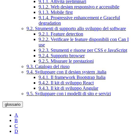
9.1.1. Attività preliminari
9.1.2. Web design responsivo e accessibile
9.1.3. Mobile first
9.1.4. Progressive enhancement e Graceful
degradation
9.2. Strumenti di supporto allo sviluppo del software
9.2.1. Feature detection
9.2.2. Verificare le feature disponibili con Can I
use
9.2.3. Strumenti e risorse per CSS e JavaScript
9.2.4. Supporto browser
9.2.5. Misurare le prestazioni
9.3. Catalogo del riuso
9.4. Sviluppare con il design system .italia
9.4.1. Il framework Bootstrap Italia
9.4.2. Il kit di sviluppo React
9.4.3. Il kit di sviluppo Angular
9.5. Sviluppare con i modelli di sito e servizi
glossario
A
B
C
D