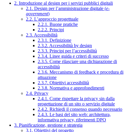
2. Introduzione al design per i servizi pubblici digitali
2.1. Design per l’amministrazione digitale (
e-
government
)
2.2. L’approccio progettuale
2.2.1. Buone pratiche
2.2.2. Principi
2.3. Accessibilità
2.3.1. Definizione
2.3.2. Accessibilità by design
2.3.3. Principi per l’accessibilità
2.3.4. Linee guida e criteri di successo
2.3.5. Come rilasciare una dichiarazione di
accessibilità
2.3.6. Meccanismo di feedback e procedura di
attuazione
2.3.7. Obiettivi accessibilità
2.3.8. Normativa e approfondimenti
2.4. Privacy
2.4.1. Come rispettare la privacy sin dalla
progettazione di un sito o servizio digitale
2.4.2. Richiedi il consenso quando necessario
2.4.3. Le basi del sito web: architettura,
informativa privacy, riferimenti DPO
3. Pianificazione, gestione e strategia
3.1. Obiettivi del progetto