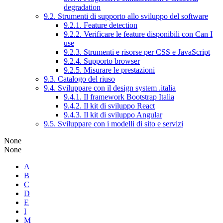
degradation
9.2. Strumenti di supporto allo sviluppo del software
9.2.1. Feature detection
9.2.2. Verificare le feature disponibili con Can I
use
9.2.3. Strumenti e risorse per CSS e JavaScript
9.2.4. Supporto browser
9.2.5. Misurare le prestazioni
9.3. Catalogo del riuso
9.4. Sviluppare con il design system .italia
9.4.1. Il framework Bootstrap Italia
9.4.2. Il kit di sviluppo React
9.4.3. Il kit di sviluppo Angular
9.5. Sviluppare con i modelli di sito e servizi
None
None
A
B
C
D
E
I
M