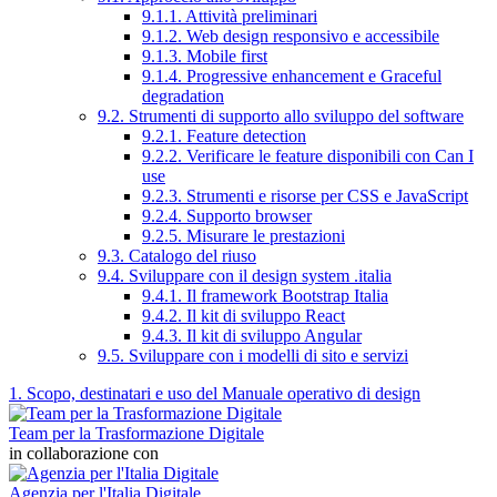
9.1.1. Attività preliminari
9.1.2. Web design responsivo e accessibile
9.1.3. Mobile first
9.1.4. Progressive enhancement e Graceful
degradation
9.2. Strumenti di supporto allo sviluppo del software
9.2.1. Feature detection
9.2.2. Verificare le feature disponibili con Can I
use
9.2.3. Strumenti e risorse per CSS e JavaScript
9.2.4. Supporto browser
9.2.5. Misurare le prestazioni
9.3. Catalogo del riuso
9.4. Sviluppare con il design system .italia
9.4.1. Il framework Bootstrap Italia
9.4.2. Il kit di sviluppo React
9.4.3. Il kit di sviluppo Angular
9.5. Sviluppare con i modelli di sito e servizi
1. Scopo, destinatari e uso del Manuale operativo di design
Team per la Trasformazione Digitale
in collaborazione con
Agenzia per l'Italia Digitale