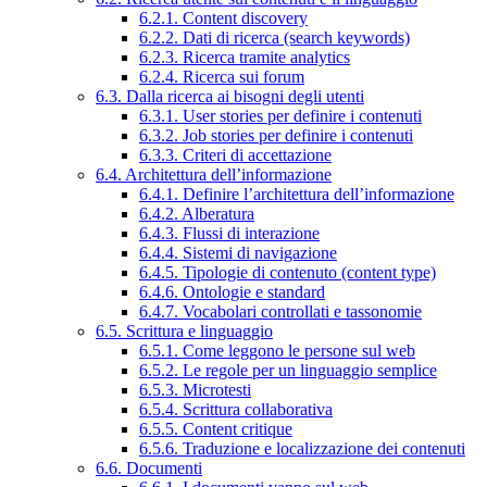
6.2.1. Content discovery
6.2.2. Dati di ricerca (search keywords)
6.2.3. Ricerca tramite analytics
6.2.4. Ricerca sui forum
6.3. Dalla ricerca ai bisogni degli utenti
6.3.1. User stories per definire i contenuti
6.3.2. Job stories per definire i contenuti
6.3.3. Criteri di accettazione
6.4. Architettura dell’informazione
6.4.1. Definire l’architettura dell’informazione
6.4.2. Alberatura
6.4.3. Flussi di interazione
6.4.4. Sistemi di navigazione
6.4.5. Tipologie di contenuto (content type)
6.4.6. Ontologie e standard
6.4.7. Vocabolari controllati e tassonomie
6.5. Scrittura e linguaggio
6.5.1. Come leggono le persone sul web
6.5.2. Le regole per un linguaggio semplice
6.5.3. Microtesti
6.5.4. Scrittura collaborativa
6.5.5. Content critique
6.5.6. Traduzione e localizzazione dei contenuti
6.6. Documenti