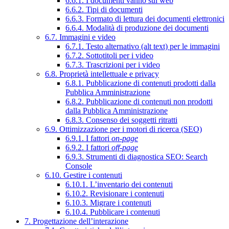
6.6.1. I documenti vanno sul web
6.6.2. Tipi di documenti
6.6.3. Formato di lettura dei documenti elettronici
6.6.4. Modalità di produzione dei documenti
6.7. Immagini e video
6.7.1. Testo alternativo (alt text) per le immagini
6.7.2. Sottotitoli per i video
6.7.3. Trascrizioni per i video
6.8. Proprietà intellettuale e privacy
6.8.1. Pubblicazione di contenuti prodotti dalla
Pubblica Amministrazione
6.8.2. Pubblicazione di contenuti non prodotti
dalla Pubblica Amministrazione
6.8.3. Consenso dei soggetti ritratti
6.9. Ottimizzazione per i motori di ricerca (SEO)
6.9.1. I fattori
on-page
6.9.2. I fattori
off-page
6.9.3. Strumenti di diagnostica SEO: Search
Console
6.10. Gestire i contenuti
6.10.1. L’inventario dei contenuti
6.10.2. Revisionare i contenuti
6.10.3. Migrare i contenuti
6.10.4. Pubblicare i contenuti
7. Progettazione dell’interazione