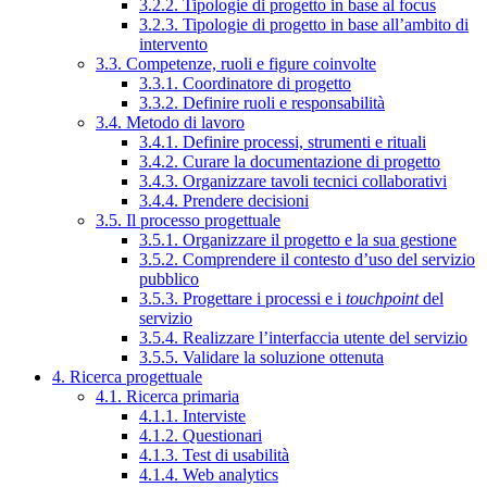
3.2.2. Tipologie di progetto in base al focus
3.2.3. Tipologie di progetto in base all’ambito di
intervento
3.3. Competenze, ruoli e figure coinvolte
3.3.1. Coordinatore di progetto
3.3.2. Definire ruoli e responsabilità
3.4. Metodo di lavoro
3.4.1. Definire processi, strumenti e rituali
3.4.2. Curare la documentazione di progetto
3.4.3. Organizzare tavoli tecnici collaborativi
3.4.4. Prendere decisioni
3.5. Il processo progettuale
3.5.1. Organizzare il progetto e la sua gestione
3.5.2. Comprendere il contesto d’uso del servizio
pubblico
3.5.3. Progettare i processi e i
touchpoint
del
servizio
3.5.4. Realizzare l’interfaccia utente del servizio
3.5.5. Validare la soluzione ottenuta
4. Ricerca progettuale
4.1. Ricerca primaria
4.1.1. Interviste
4.1.2. Questionari
4.1.3. Test di usabilità
4.1.4. Web analytics