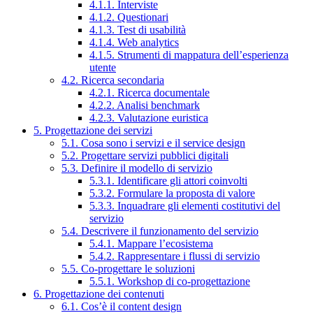
4.1.1. Interviste
4.1.2. Questionari
4.1.3. Test di usabilità
4.1.4. Web analytics
4.1.5. Strumenti di mappatura dell’esperienza
utente
4.2. Ricerca secondaria
4.2.1. Ricerca documentale
4.2.2. Analisi benchmark
4.2.3. Valutazione euristica
5. Progettazione dei servizi
5.1. Cosa sono i servizi e il service design
5.2. Progettare servizi pubblici digitali
5.3. Definire il modello di servizio
5.3.1. Identificare gli attori coinvolti
5.3.2. Formulare la proposta di valore
5.3.3. Inquadrare gli elementi costitutivi del
servizio
5.4. Descrivere il funzionamento del servizio
5.4.1. Mappare l’ecosistema
5.4.2. Rappresentare i flussi di servizio
5.5. Co-progettare le soluzioni
5.5.1. Workshop di co-progettazione
6. Progettazione dei contenuti
6.1. Cos’è il content design