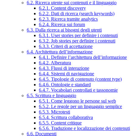
6.2. Ricerca utente sui contenuti e il linguaggio
6.2.1. Content discovery
6.2.2. Dati di ricerca (search keywords)
6.2.3. Ricerca tramite analytics
6.2.4. Ricerca sui forum
6.3. Dalla ricerca ai bisogni degli utenti
6.3.1. User stories per definire i contenuti
6.3.2. Job stories per definire i contenuti
6.3.3. Criteri di accettazione
6.4. Architettura dell’informazione
6.4.1. Definire l’architettura dell’informazione
6.4.2. Alberatura
6.4.3. Flussi di interazione
6.4.4. Sistemi di navigazione
6.4.5. Tipologie di contenuto (content type)
6.4.6. Ontologie e standard
6.4.7. Vocabolari controllati e tassonomie
6.5. Scrittura e linguaggio
6.5.1. Come leggono le persone sul web
6.5.2. Le regole per un linguaggio semplice
6.5.3. Microtesti
6.5.4. Scrittura collaborativa
6.5.5. Content critique
6.5.6. Traduzione e localizzazione dei contenuti
6.6. Documenti