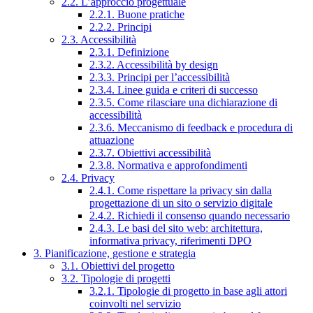
2.2. L’approccio progettuale
2.2.1. Buone pratiche
2.2.2. Principi
2.3. Accessibilità
2.3.1. Definizione
2.3.2. Accessibilità by design
2.3.3. Principi per l’accessibilità
2.3.4. Linee guida e criteri di successo
2.3.5. Come rilasciare una dichiarazione di
accessibilità
2.3.6. Meccanismo di feedback e procedura di
attuazione
2.3.7. Obiettivi accessibilità
2.3.8. Normativa e approfondimenti
2.4. Privacy
2.4.1. Come rispettare la privacy sin dalla
progettazione di un sito o servizio digitale
2.4.2. Richiedi il consenso quando necessario
2.4.3. Le basi del sito web: architettura,
informativa privacy, riferimenti DPO
3. Pianificazione, gestione e strategia
3.1. Obiettivi del progetto
3.2. Tipologie di progetti
3.2.1. Tipologie di progetto in base agli attori
coinvolti nel servizio