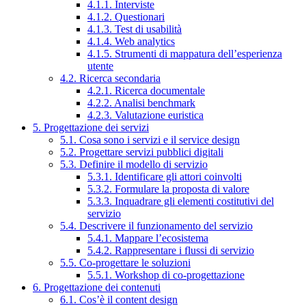
4.1.1. Interviste
4.1.2. Questionari
4.1.3. Test di usabilità
4.1.4. Web analytics
4.1.5. Strumenti di mappatura dell’esperienza
utente
4.2. Ricerca secondaria
4.2.1. Ricerca documentale
4.2.2. Analisi benchmark
4.2.3. Valutazione euristica
5. Progettazione dei servizi
5.1. Cosa sono i servizi e il service design
5.2. Progettare servizi pubblici digitali
5.3. Definire il modello di servizio
5.3.1. Identificare gli attori coinvolti
5.3.2. Formulare la proposta di valore
5.3.3. Inquadrare gli elementi costitutivi del
servizio
5.4. Descrivere il funzionamento del servizio
5.4.1. Mappare l’ecosistema
5.4.2. Rappresentare i flussi di servizio
5.5. Co-progettare le soluzioni
5.5.1. Workshop di co-progettazione
6. Progettazione dei contenuti
6.1. Cos’è il content design