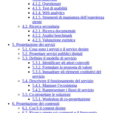
4.1.2. Questionari
4.1.3. Test di usabilità
4.1.4. Web analytics
4.1.5. Strumenti di mappatura dell’esperienza
utente
4.2. Ricerca secondaria
4.2.1. Ricerca documentale
4.2.2. Analisi benchmark
4.2.3. Valutazione euristica
5. Progettazione dei servizi
5.1. Cosa sono i servizi e il service design
5.2. Progettare servizi pubblici digitali
5.3. Definire il modello di servizio
5.3.1. Identificare gli attori coinvolti
5.3.2. Formulare la proposta di valore
5.3.3. Inquadrare gli elementi costitutivi del
servizio
5.4. Descrivere il funzionamento del servizio
5.4.1. Mappare l’ecosistema
5.4.2. Rappresentare i flussi di servizio
5.5. Co-progettare le soluzioni
5.5.1. Workshop di co-progettazione
6. Progettazione dei contenuti
6.1. Cos’è il content design
6.2. Ricerca utente sui contenuti e il linguaggio