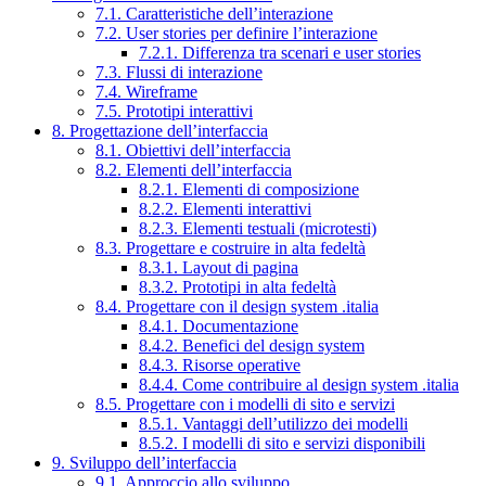
7.1. Caratteristiche dell’interazione
7.2. User stories per definire l’interazione
7.2.1. Differenza tra scenari e user stories
7.3. Flussi di interazione
7.4. Wireframe
7.5. Prototipi interattivi
8. Progettazione dell’interfaccia
8.1. Obiettivi dell’interfaccia
8.2. Elementi dell’interfaccia
8.2.1. Elementi di composizione
8.2.2. Elementi interattivi
8.2.3. Elementi testuali (microtesti)
8.3. Progettare e costruire in alta fedeltà
8.3.1. Layout di pagina
8.3.2. Prototipi in alta fedeltà
8.4. Progettare con il design system .italia
8.4.1. Documentazione
8.4.2. Benefici del design system
8.4.3. Risorse operative
8.4.4. Come contribuire al design system .italia
8.5. Progettare con i modelli di sito e servizi
8.5.1. Vantaggi dell’utilizzo dei modelli
8.5.2. I modelli di sito e servizi disponibili
9. Sviluppo dell’interfaccia
9.1. Approccio allo sviluppo