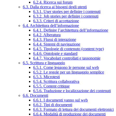
6.2.4. Ricerca sui forum
6.3. Dalla ricerca ai bisogni degli utenti
6.3.1. User stories per definire i contenuti
6.3.2. Job stories per definire i contenuti
6.3.3. Criteri di accettazione
6.4. Architettura dell’informazione
6.4.1. Definire l’architettura dell’informazione
6.4.2. Alberatura
6.4.3. Flussi di interazione
6.4.4. Sistemi di navigazione
6.4.5. Tipologie di contenuto (content type)
6.4.6. Ontologie e standard
6.4.7. Vocabolari controllati e tassonomie
6.5. Scrittura e linguaggio
6.5.1. Come leggono le persone sul web
6.5.2. Le regole per un linguaggio semplice
6.5.3. Microtesti
6.5.4. Scrittura collaborativa
6.5.5. Content critique
6.5.6. Traduzione e localizzazione dei contenuti
6.6. Documenti
6.6.1. I documenti vanno sul web
6.6.2. Tipi di documenti
6.6.3. Formato di lettura dei documenti elettronici
6.6.4. Modalità di produzione dei documenti