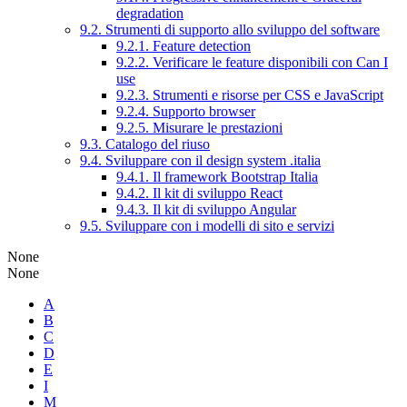
degradation
9.2. Strumenti di supporto allo sviluppo del software
9.2.1. Feature detection
9.2.2. Verificare le feature disponibili con Can I
use
9.2.3. Strumenti e risorse per CSS e JavaScript
9.2.4. Supporto browser
9.2.5. Misurare le prestazioni
9.3. Catalogo del riuso
9.4. Sviluppare con il design system .italia
9.4.1. Il framework Bootstrap Italia
9.4.2. Il kit di sviluppo React
9.4.3. Il kit di sviluppo Angular
9.5. Sviluppare con i modelli di sito e servizi
None
None
A
B
C
D
E
I
M