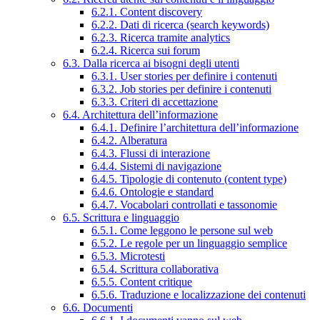
6.2.1. Content discovery
6.2.2. Dati di ricerca (search keywords)
6.2.3. Ricerca tramite analytics
6.2.4. Ricerca sui forum
6.3. Dalla ricerca ai bisogni degli utenti
6.3.1. User stories per definire i contenuti
6.3.2. Job stories per definire i contenuti
6.3.3. Criteri di accettazione
6.4. Architettura dell’informazione
6.4.1. Definire l’architettura dell’informazione
6.4.2. Alberatura
6.4.3. Flussi di interazione
6.4.4. Sistemi di navigazione
6.4.5. Tipologie di contenuto (content type)
6.4.6. Ontologie e standard
6.4.7. Vocabolari controllati e tassonomie
6.5. Scrittura e linguaggio
6.5.1. Come leggono le persone sul web
6.5.2. Le regole per un linguaggio semplice
6.5.3. Microtesti
6.5.4. Scrittura collaborativa
6.5.5. Content critique
6.5.6. Traduzione e localizzazione dei contenuti
6.6. Documenti