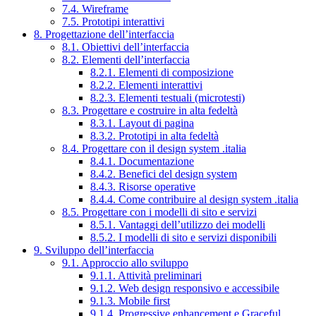
7.4. Wireframe
7.5. Prototipi interattivi
8. Progettazione dell’interfaccia
8.1. Obiettivi dell’interfaccia
8.2. Elementi dell’interfaccia
8.2.1. Elementi di composizione
8.2.2. Elementi interattivi
8.2.3. Elementi testuali (microtesti)
8.3. Progettare e costruire in alta fedeltà
8.3.1. Layout di pagina
8.3.2. Prototipi in alta fedeltà
8.4. Progettare con il design system .italia
8.4.1. Documentazione
8.4.2. Benefici del design system
8.4.3. Risorse operative
8.4.4. Come contribuire al design system .italia
8.5. Progettare con i modelli di sito e servizi
8.5.1. Vantaggi dell’utilizzo dei modelli
8.5.2. I modelli di sito e servizi disponibili
9. Sviluppo dell’interfaccia
9.1. Approccio allo sviluppo
9.1.1. Attività preliminari
9.1.2. Web design responsivo e accessibile
9.1.3. Mobile first
9.1.4. Progressive enhancement e Graceful