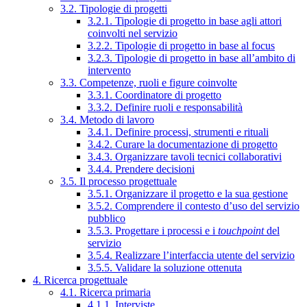
3.2. Tipologie di progetti
3.2.1. Tipologie di progetto in base agli attori
coinvolti nel servizio
3.2.2. Tipologie di progetto in base al focus
3.2.3. Tipologie di progetto in base all’ambito di
intervento
3.3. Competenze, ruoli e figure coinvolte
3.3.1. Coordinatore di progetto
3.3.2. Definire ruoli e responsabilità
3.4. Metodo di lavoro
3.4.1. Definire processi, strumenti e rituali
3.4.2. Curare la documentazione di progetto
3.4.3. Organizzare tavoli tecnici collaborativi
3.4.4. Prendere decisioni
3.5. Il processo progettuale
3.5.1. Organizzare il progetto e la sua gestione
3.5.2. Comprendere il contesto d’uso del servizio
pubblico
3.5.3. Progettare i processi e i
touchpoint
del
servizio
3.5.4. Realizzare l’interfaccia utente del servizio
3.5.5. Validare la soluzione ottenuta
4. Ricerca progettuale
4.1. Ricerca primaria
4.1.1. Interviste