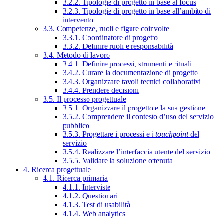
3.2.2. Tipologie di progetto in base al focus
3.2.3. Tipologie di progetto in base all’ambito di
intervento
3.3. Competenze, ruoli e figure coinvolte
3.3.1. Coordinatore di progetto
3.3.2. Definire ruoli e responsabilità
3.4. Metodo di lavoro
3.4.1. Definire processi, strumenti e rituali
3.4.2. Curare la documentazione di progetto
3.4.3. Organizzare tavoli tecnici collaborativi
3.4.4. Prendere decisioni
3.5. Il processo progettuale
3.5.1. Organizzare il progetto e la sua gestione
3.5.2. Comprendere il contesto d’uso del servizio
pubblico
3.5.3. Progettare i processi e i
touchpoint
del
servizio
3.5.4. Realizzare l’interfaccia utente del servizio
3.5.5. Validare la soluzione ottenuta
4. Ricerca progettuale
4.1. Ricerca primaria
4.1.1. Interviste
4.1.2. Questionari
4.1.3. Test di usabilità
4.1.4. Web analytics