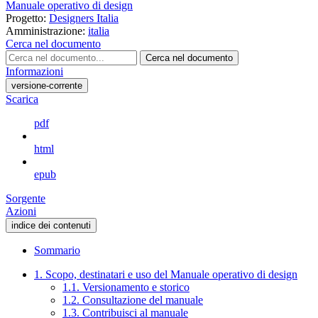
Manuale operativo di design
Progetto:
Designers Italia
Amministrazione:
italia
Cerca nel documento
Cerca nel documento
Informazioni
versione-corrente
Scarica
pdf
html
epub
Sorgente
Azioni
indice dei contenuti
Sommario
1. Scopo, destinatari e uso del Manuale operativo di design
1.1. Versionamento e storico
1.2. Consultazione del manuale
1.3. Contribuisci al manuale