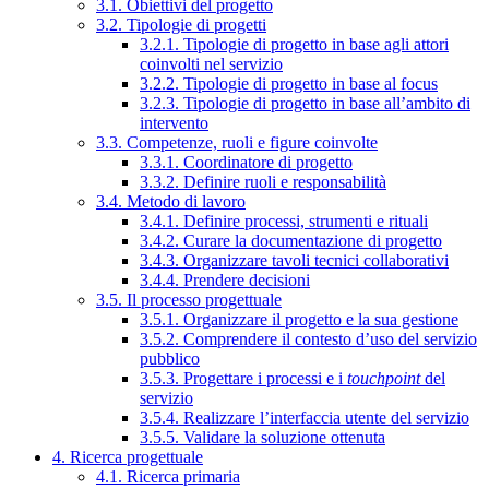
3.1. Obiettivi del progetto
3.2. Tipologie di progetti
3.2.1. Tipologie di progetto in base agli attori
coinvolti nel servizio
3.2.2. Tipologie di progetto in base al focus
3.2.3. Tipologie di progetto in base all’ambito di
intervento
3.3. Competenze, ruoli e figure coinvolte
3.3.1. Coordinatore di progetto
3.3.2. Definire ruoli e responsabilità
3.4. Metodo di lavoro
3.4.1. Definire processi, strumenti e rituali
3.4.2. Curare la documentazione di progetto
3.4.3. Organizzare tavoli tecnici collaborativi
3.4.4. Prendere decisioni
3.5. Il processo progettuale
3.5.1. Organizzare il progetto e la sua gestione
3.5.2. Comprendere il contesto d’uso del servizio
pubblico
3.5.3. Progettare i processi e i
touchpoint
del
servizio
3.5.4. Realizzare l’interfaccia utente del servizio
3.5.5. Validare la soluzione ottenuta
4. Ricerca progettuale
4.1. Ricerca primaria