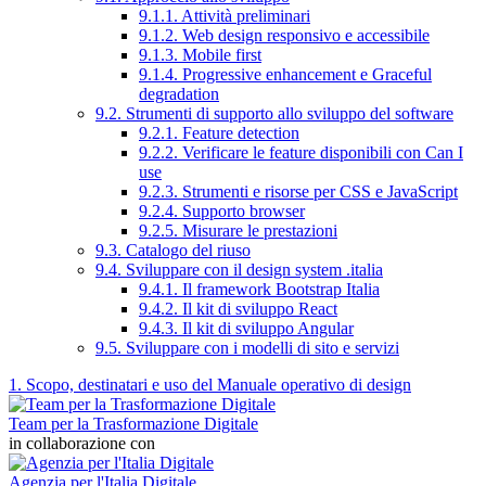
9.1.1. Attività preliminari
9.1.2. Web design responsivo e accessibile
9.1.3. Mobile first
9.1.4. Progressive enhancement e Graceful
degradation
9.2. Strumenti di supporto allo sviluppo del software
9.2.1. Feature detection
9.2.2. Verificare le feature disponibili con Can I
use
9.2.3. Strumenti e risorse per CSS e JavaScript
9.2.4. Supporto browser
9.2.5. Misurare le prestazioni
9.3. Catalogo del riuso
9.4. Sviluppare con il design system .italia
9.4.1. Il framework Bootstrap Italia
9.4.2. Il kit di sviluppo React
9.4.3. Il kit di sviluppo Angular
9.5. Sviluppare con i modelli di sito e servizi
1. Scopo, destinatari e uso del Manuale operativo di design
Team per la Trasformazione Digitale
in collaborazione con
Agenzia per l'Italia Digitale