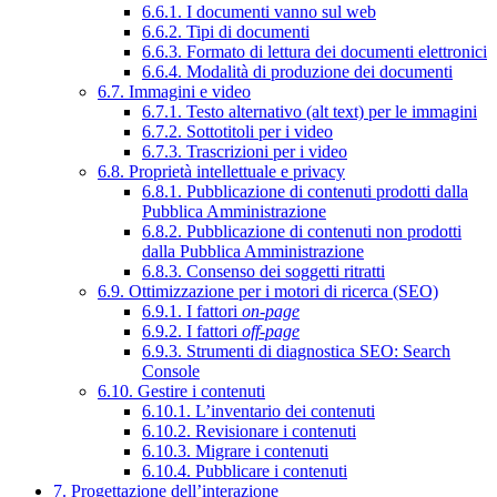
6.6.1. I documenti vanno sul web
6.6.2. Tipi di documenti
6.6.3. Formato di lettura dei documenti elettronici
6.6.4. Modalità di produzione dei documenti
6.7. Immagini e video
6.7.1. Testo alternativo (alt text) per le immagini
6.7.2. Sottotitoli per i video
6.7.3. Trascrizioni per i video
6.8. Proprietà intellettuale e privacy
6.8.1. Pubblicazione di contenuti prodotti dalla
Pubblica Amministrazione
6.8.2. Pubblicazione di contenuti non prodotti
dalla Pubblica Amministrazione
6.8.3. Consenso dei soggetti ritratti
6.9. Ottimizzazione per i motori di ricerca (SEO)
6.9.1. I fattori
on-page
6.9.2. I fattori
off-page
6.9.3. Strumenti di diagnostica SEO: Search
Console
6.10. Gestire i contenuti
6.10.1. L’inventario dei contenuti
6.10.2. Revisionare i contenuti
6.10.3. Migrare i contenuti
6.10.4. Pubblicare i contenuti
7. Progettazione dell’interazione