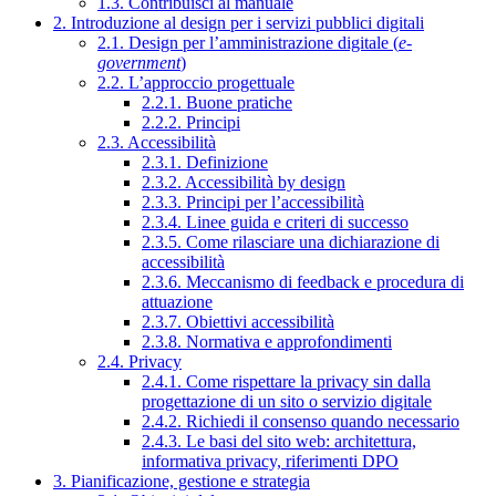
1.3. Contribuisci al manuale
2. Introduzione al design per i servizi pubblici digitali
2.1. Design per l’amministrazione digitale (
e-
government
)
2.2. L’approccio progettuale
2.2.1. Buone pratiche
2.2.2. Principi
2.3. Accessibilità
2.3.1. Definizione
2.3.2. Accessibilità by design
2.3.3. Principi per l’accessibilità
2.3.4. Linee guida e criteri di successo
2.3.5. Come rilasciare una dichiarazione di
accessibilità
2.3.6. Meccanismo di feedback e procedura di
attuazione
2.3.7. Obiettivi accessibilità
2.3.8. Normativa e approfondimenti
2.4. Privacy
2.4.1. Come rispettare la privacy sin dalla
progettazione di un sito o servizio digitale
2.4.2. Richiedi il consenso quando necessario
2.4.3. Le basi del sito web: architettura,
informativa privacy, riferimenti DPO
3. Pianificazione, gestione e strategia