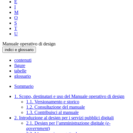
E
I
M
O
S
T
U
Manuale operativo di design
indici e glossario
contenuti
figure
tabelle
glossario
Sommario
1. Scopo, destinatari e uso del Manuale operativo di design
1.1. Versionamento e storico
1.2. Consultazione del manuale
1.3. Contribuisci al manuale
2. Introduzione al design per i servizi pubblici digitali
2.1. Design per l’amministrazione digitale (
e-
government
)