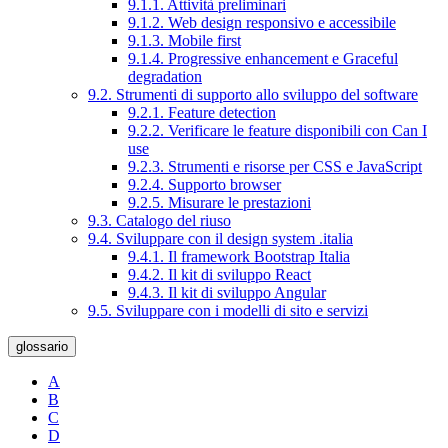
9.1.1. Attività preliminari
9.1.2. Web design responsivo e accessibile
9.1.3. Mobile first
9.1.4. Progressive enhancement e Graceful
degradation
9.2. Strumenti di supporto allo sviluppo del software
9.2.1. Feature detection
9.2.2. Verificare le feature disponibili con Can I
use
9.2.3. Strumenti e risorse per CSS e JavaScript
9.2.4. Supporto browser
9.2.5. Misurare le prestazioni
9.3. Catalogo del riuso
9.4. Sviluppare con il design system .italia
9.4.1. Il framework Bootstrap Italia
9.4.2. Il kit di sviluppo React
9.4.3. Il kit di sviluppo Angular
9.5. Sviluppare con i modelli di sito e servizi
glossario
A
B
C
D