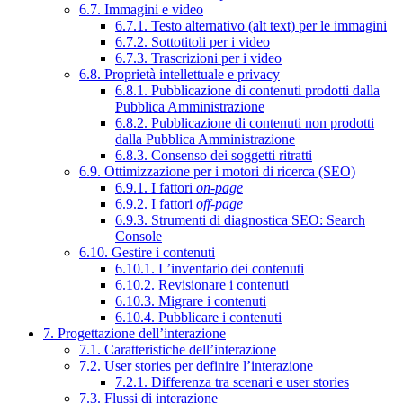
6.7. Immagini e video
6.7.1. Testo alternativo (alt text) per le immagini
6.7.2. Sottotitoli per i video
6.7.3. Trascrizioni per i video
6.8. Proprietà intellettuale e privacy
6.8.1. Pubblicazione di contenuti prodotti dalla
Pubblica Amministrazione
6.8.2. Pubblicazione di contenuti non prodotti
dalla Pubblica Amministrazione
6.8.3. Consenso dei soggetti ritratti
6.9. Ottimizzazione per i motori di ricerca (SEO)
6.9.1. I fattori
on-page
6.9.2. I fattori
off-page
6.9.3. Strumenti di diagnostica SEO: Search
Console
6.10. Gestire i contenuti
6.10.1. L’inventario dei contenuti
6.10.2. Revisionare i contenuti
6.10.3. Migrare i contenuti
6.10.4. Pubblicare i contenuti
7. Progettazione dell’interazione
7.1. Caratteristiche dell’interazione
7.2. User stories per definire l’interazione
7.2.1. Differenza tra scenari e user stories
7.3. Flussi di interazione