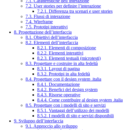
7.1. Caratteristiche dell’interazione
7.2. User stories per definire l’interazione
7.2.1. Differenza tra scenari e user stories
7.3. Flussi di interazione
7.4. Wireframe
7.5. Prototipi interattivi
8. Progettazione dell’interfaccia
8.1. Obiettivi dell’interfaccia
8.2. Elementi dell’interfaccia
8.2.1. Elementi di composizione
8.2.2. Elementi interattivi
8.2.3. Elementi testuali (microtesti)
8.3. Progettare e costruire in alta fedeltà
8.3.1. Layout di pagina
8.3.2. Prototipi in alta fedeltà
8.4. Progettare con il design system .italia
8.4.1. Documentazione
8.4.2. Benefici del design system
8.4.3. Risorse operative
8.4.4. Come contribuire al design system .italia
8.5. Progettare con i modelli di sito e servizi
8.5.1. Vantaggi dell’utilizzo dei modelli
8.5.2. I modelli di sito e servizi disponibili
9. Sviluppo dell’interfaccia
9.1. Approccio allo sviluppo