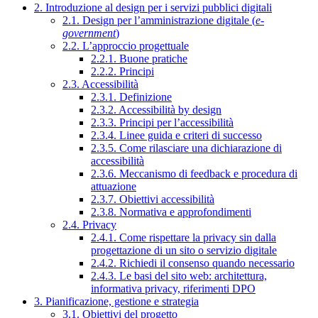
2. Introduzione al design per i servizi pubblici digitali
2.1. Design per l’amministrazione digitale (
e-
government
)
2.2. L’approccio progettuale
2.2.1. Buone pratiche
2.2.2. Principi
2.3. Accessibilità
2.3.1. Definizione
2.3.2. Accessibilità by design
2.3.3. Principi per l’accessibilità
2.3.4. Linee guida e criteri di successo
2.3.5. Come rilasciare una dichiarazione di
accessibilità
2.3.6. Meccanismo di feedback e procedura di
attuazione
2.3.7. Obiettivi accessibilità
2.3.8. Normativa e approfondimenti
2.4. Privacy
2.4.1. Come rispettare la privacy sin dalla
progettazione di un sito o servizio digitale
2.4.2. Richiedi il consenso quando necessario
2.4.3. Le basi del sito web: architettura,
informativa privacy, riferimenti DPO
3. Pianificazione, gestione e strategia
3.1. Obiettivi del progetto