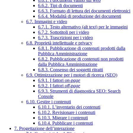
6.6.1. I documenti vanno sul web
6.6.2. Tipi di documenti
6.6.3. Formato di lettura dei documenti elettronici
6.6.4. Modalità di produzione dei documenti
6.7. Immagini e video
6.7.1. Testo alternativo (alt text) per le immagini
6.7.2. Sottotitoli per i video
6.7.3. Trascrizioni per i video
6.8. Proprietà intellettuale e privacy
6.8.1. Pubblicazione di contenuti prodotti dalla
Pubblica Amministrazione
6.8.2. Pubblicazione di contenuti non prodotti
dalla Pubblica Amministrazione
6.8.3. Consenso dei soggetti ritratti
6.9. Ottimizzazione per i motori di ricerca (SEO)
6.9.1. I fattori
on-page
6.9.2. I fattori
off-page
6.9.3. Strumenti di diagnostica SEO: Search
Console
6.10. Gestire i contenuti
6.10.1. L’inventario dei contenuti
6.10.2. Revisionare i contenuti
6.10.3. Migrare i contenuti
6.10.4. Pubblicare i contenuti
7. Progettazione dell’interazione