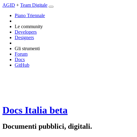
AGID
+
Team Digitale
Piano Triennale
Le community
Developers
Designers
Gli strumenti
Forum
Docs
GitHub
Docs Italia
beta
Documenti pubblici, digitali.