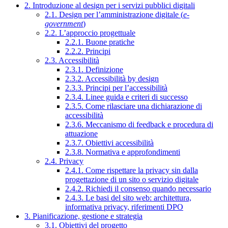
2. Introduzione al design per i servizi pubblici digitali
2.1. Design per l’amministrazione digitale (
e-
government
)
2.2. L’approccio progettuale
2.2.1. Buone pratiche
2.2.2. Principi
2.3. Accessibilità
2.3.1. Definizione
2.3.2. Accessibilità by design
2.3.3. Principi per l’accessibilità
2.3.4. Linee guida e criteri di successo
2.3.5. Come rilasciare una dichiarazione di
accessibilità
2.3.6. Meccanismo di feedback e procedura di
attuazione
2.3.7. Obiettivi accessibilità
2.3.8. Normativa e approfondimenti
2.4. Privacy
2.4.1. Come rispettare la privacy sin dalla
progettazione di un sito o servizio digitale
2.4.2. Richiedi il consenso quando necessario
2.4.3. Le basi del sito web: architettura,
informativa privacy, riferimenti DPO
3. Pianificazione, gestione e strategia
3.1. Obiettivi del progetto