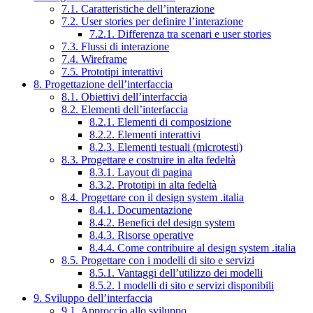
7.1. Caratteristiche dell’interazione
7.2. User stories per definire l’interazione
7.2.1. Differenza tra scenari e user stories
7.3. Flussi di interazione
7.4. Wireframe
7.5. Prototipi interattivi
8. Progettazione dell’interfaccia
8.1. Obiettivi dell’interfaccia
8.2. Elementi dell’interfaccia
8.2.1. Elementi di composizione
8.2.2. Elementi interattivi
8.2.3. Elementi testuali (microtesti)
8.3. Progettare e costruire in alta fedeltà
8.3.1. Layout di pagina
8.3.2. Prototipi in alta fedeltà
8.4. Progettare con il design system .italia
8.4.1. Documentazione
8.4.2. Benefici del design system
8.4.3. Risorse operative
8.4.4. Come contribuire al design system .italia
8.5. Progettare con i modelli di sito e servizi
8.5.1. Vantaggi dell’utilizzo dei modelli
8.5.2. I modelli di sito e servizi disponibili
9. Sviluppo dell’interfaccia
9.1. Approccio allo sviluppo