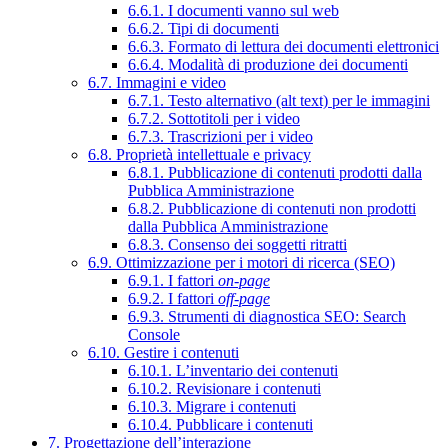
6.6.1. I documenti vanno sul web
6.6.2. Tipi di documenti
6.6.3. Formato di lettura dei documenti elettronici
6.6.4. Modalità di produzione dei documenti
6.7. Immagini e video
6.7.1. Testo alternativo (alt text) per le immagini
6.7.2. Sottotitoli per i video
6.7.3. Trascrizioni per i video
6.8. Proprietà intellettuale e privacy
6.8.1. Pubblicazione di contenuti prodotti dalla
Pubblica Amministrazione
6.8.2. Pubblicazione di contenuti non prodotti
dalla Pubblica Amministrazione
6.8.3. Consenso dei soggetti ritratti
6.9. Ottimizzazione per i motori di ricerca (SEO)
6.9.1. I fattori
on-page
6.9.2. I fattori
off-page
6.9.3. Strumenti di diagnostica SEO: Search
Console
6.10. Gestire i contenuti
6.10.1. L’inventario dei contenuti
6.10.2. Revisionare i contenuti
6.10.3. Migrare i contenuti
6.10.4. Pubblicare i contenuti
7. Progettazione dell’interazione