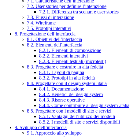
7.1. Caratteristiche dell’interazione
7.2. User stories per definire l’interazione
7.2.1. Differenza tra scenari e user stories
7.3. Flussi di interazione
7.4. Wireframe
7.5. Prototipi interattivi
8. Progettazione dell’interfaccia
8.1. Obiettivi dell’interfaccia
8.2. Elementi dell’interfaccia
8.2.1. Elementi di composizione
8.2.2. Elementi interattivi
8.2.3. Elementi testuali (microtesti)
8.3. Progettare e costruire in alta fedeltà
8.3.1. Layout di pagina
8.3.2. Prototipi in alta fedeltà
8.4. Progettare con il design system .italia
8.4.1. Documentazione
8.4.2. Benefici del design system
8.4.3. Risorse operative
8.4.4. Come contribuire al design system .italia
8.5. Progettare con i modelli di sito e servizi
8.5.1. Vantaggi dell’utilizzo dei modelli
8.5.2. I modelli di sito e servizi disponibili
9. Sviluppo dell’interfaccia
9.1. Approccio allo sviluppo