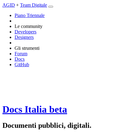
AGID
+
Team Digitale
Piano Triennale
Le community
Developers
Designers
Gli strumenti
Forum
Docs
GitHub
Docs Italia
beta
Documenti pubblici, digitali.