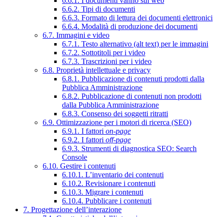
6.6.1. I documenti vanno sul web
6.6.2. Tipi di documenti
6.6.3. Formato di lettura dei documenti elettronici
6.6.4. Modalità di produzione dei documenti
6.7. Immagini e video
6.7.1. Testo alternativo (alt text) per le immagini
6.7.2. Sottotitoli per i video
6.7.3. Trascrizioni per i video
6.8. Proprietà intellettuale e privacy
6.8.1. Pubblicazione di contenuti prodotti dalla
Pubblica Amministrazione
6.8.2. Pubblicazione di contenuti non prodotti
dalla Pubblica Amministrazione
6.8.3. Consenso dei soggetti ritratti
6.9. Ottimizzazione per i motori di ricerca (SEO)
6.9.1. I fattori
on-page
6.9.2. I fattori
off-page
6.9.3. Strumenti di diagnostica SEO: Search
Console
6.10. Gestire i contenuti
6.10.1. L’inventario dei contenuti
6.10.2. Revisionare i contenuti
6.10.3. Migrare i contenuti
6.10.4. Pubblicare i contenuti
7. Progettazione dell’interazione