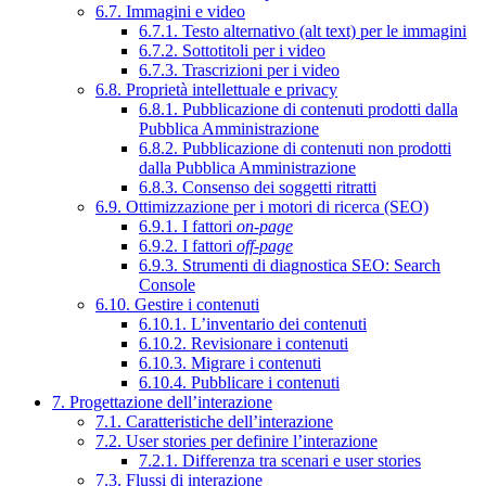
6.7. Immagini e video
6.7.1. Testo alternativo (alt text) per le immagini
6.7.2. Sottotitoli per i video
6.7.3. Trascrizioni per i video
6.8. Proprietà intellettuale e privacy
6.8.1. Pubblicazione di contenuti prodotti dalla
Pubblica Amministrazione
6.8.2. Pubblicazione di contenuti non prodotti
dalla Pubblica Amministrazione
6.8.3. Consenso dei soggetti ritratti
6.9. Ottimizzazione per i motori di ricerca (SEO)
6.9.1. I fattori
on-page
6.9.2. I fattori
off-page
6.9.3. Strumenti di diagnostica SEO: Search
Console
6.10. Gestire i contenuti
6.10.1. L’inventario dei contenuti
6.10.2. Revisionare i contenuti
6.10.3. Migrare i contenuti
6.10.4. Pubblicare i contenuti
7. Progettazione dell’interazione
7.1. Caratteristiche dell’interazione
7.2. User stories per definire l’interazione
7.2.1. Differenza tra scenari e user stories
7.3. Flussi di interazione