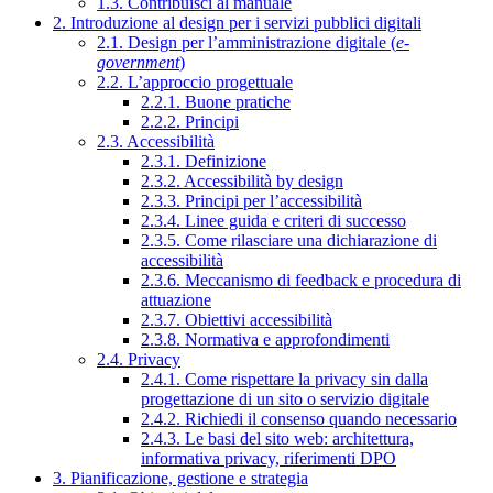
1.3. Contribuisci al manuale
2. Introduzione al design per i servizi pubblici digitali
2.1. Design per l’amministrazione digitale (
e-
government
)
2.2. L’approccio progettuale
2.2.1. Buone pratiche
2.2.2. Principi
2.3. Accessibilità
2.3.1. Definizione
2.3.2. Accessibilità by design
2.3.3. Principi per l’accessibilità
2.3.4. Linee guida e criteri di successo
2.3.5. Come rilasciare una dichiarazione di
accessibilità
2.3.6. Meccanismo di feedback e procedura di
attuazione
2.3.7. Obiettivi accessibilità
2.3.8. Normativa e approfondimenti
2.4. Privacy
2.4.1. Come rispettare la privacy sin dalla
progettazione di un sito o servizio digitale
2.4.2. Richiedi il consenso quando necessario
2.4.3. Le basi del sito web: architettura,
informativa privacy, riferimenti DPO
3. Pianificazione, gestione e strategia