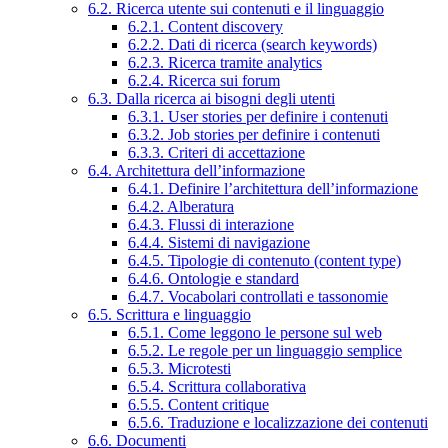
6.2. Ricerca utente sui contenuti e il linguaggio
6.2.1. Content discovery
6.2.2. Dati di ricerca (search keywords)
6.2.3. Ricerca tramite analytics
6.2.4. Ricerca sui forum
6.3. Dalla ricerca ai bisogni degli utenti
6.3.1. User stories per definire i contenuti
6.3.2. Job stories per definire i contenuti
6.3.3. Criteri di accettazione
6.4. Architettura dell’informazione
6.4.1. Definire l’architettura dell’informazione
6.4.2. Alberatura
6.4.3. Flussi di interazione
6.4.4. Sistemi di navigazione
6.4.5. Tipologie di contenuto (content type)
6.4.6. Ontologie e standard
6.4.7. Vocabolari controllati e tassonomie
6.5. Scrittura e linguaggio
6.5.1. Come leggono le persone sul web
6.5.2. Le regole per un linguaggio semplice
6.5.3. Microtesti
6.5.4. Scrittura collaborativa
6.5.5. Content critique
6.5.6. Traduzione e localizzazione dei contenuti
6.6. Documenti