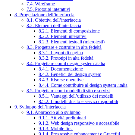
7.4. Wireframe
7.5. Prototipi interattivi
8. Progettazione dell’interfaccia
8.1. Obiettivi dell’interfaccia
8.2. Elementi dell’interfaccia
8.2.1. Elementi di composizione
8.2.2. Elementi interattivi
8.2.3. Elementi testuali (microtesti)
8.3. Progettare e costruire in alta fedeltà
8.3.1. Layout di pagina
8.3.2. Prototipi in alta fedeltà
8.4. Progettare con il design system .italia
8.4.1. Documentazione
8.4.2. Benefici del design system
8.4.3. Risorse operative
8.4.4. Come contribuire al design system .italia
8.5. Progettare con i modelli di sito e servizi
8.5.1. Vantaggi dell’utilizzo dei modelli
8.5.2. I modelli di sito e servizi disponibili
9. Sviluppo dell’interfaccia
9.1. Approccio allo sviluppo
9.1.1. Attività preliminari
9.1.2. Web design responsivo e accessibile
9.1.3. Mobile first
9.1.4. Progressive enhancement e Graceful