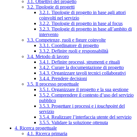
3.1. Obiettivi del progetto
3.2. Tipologie di progetti
3.2.1. Tipologie di progetto in base agli attori
coinvolti nel servizio
3.2.2. Tipologie di progetto in base al focus
3.2.3. Tipologie di progetto in base all’ambito di
intervento
3.3. Competenze, ruoli e figure coinvolte
3.3.1. Coordinatore di progetto
3.3.2. Definire ruoli e responsabilità
3.4. Metodo di lavoro
3.4.1. Definire processi, strumenti e rituali
3.4.2. Curare la documentazione di progetto
3.4.3. Organizzare tavoli tecnici collaborativi
3.4.4. Prendere decisioni
3.5. Il processo progettuale
3.5.1. Organizzare il progetto e la sua gestione
3.5.2. Comprendere il contesto d’uso del servizio
pubblico
3.5.3. Progettare i processi e i
touchpoint
del
servizio
3.5.4. Realizzare l’interfaccia utente del servizio
3.5.5. Validare la soluzione ottenuta
4. Ricerca progettuale
4.1. Ricerca primaria