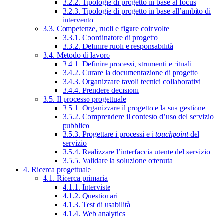
3.2.2. Tipologie di progetto in base al focus
3.2.3. Tipologie di progetto in base all’ambito di
intervento
3.3. Competenze, ruoli e figure coinvolte
3.3.1. Coordinatore di progetto
3.3.2. Definire ruoli e responsabilità
3.4. Metodo di lavoro
3.4.1. Definire processi, strumenti e rituali
3.4.2. Curare la documentazione di progetto
3.4.3. Organizzare tavoli tecnici collaborativi
3.4.4. Prendere decisioni
3.5. Il processo progettuale
3.5.1. Organizzare il progetto e la sua gestione
3.5.2. Comprendere il contesto d’uso del servizio
pubblico
3.5.3. Progettare i processi e i
touchpoint
del
servizio
3.5.4. Realizzare l’interfaccia utente del servizio
3.5.5. Validare la soluzione ottenuta
4. Ricerca progettuale
4.1. Ricerca primaria
4.1.1. Interviste
4.1.2. Questionari
4.1.3. Test di usabilità
4.1.4. Web analytics