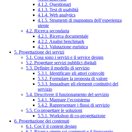
4.1.2. Questionari
4.1.3. Test di usabilità
4.1.4. Web analytics
4.1.5. Strumenti di mappatura dell’esperienza
utente
4.2. Ricerca secondaria
4.2.1. Ricerca documentale
4.2.2. Analisi benchmark
4.2.3. Valutazione euristica
5. Progettazione dei servizi
5.1. Cosa sono i servizi e il service design
5.2. Progettare servizi pubblici digitali
5.3. Definire il modello di servizio
5.3.1. Identificare gli attori coinvolti
5.3.2. Formulare la proposta di valore
5.3.3. Inquadrare gli elementi costitutivi del
servizio
5.4. Descrivere il funzionamento del servizio
5.4.1. Mappare l’ecosistema
5.4.2. Rappresentare i flussi di servizio
5.5. Co-progettare le soluzioni
5.5.1. Workshop di co-progettazione
6. Progettazione dei contenuti
6.1. Cos’è il content design
6.2. Ricerca utente sui contenuti e il linguaggio