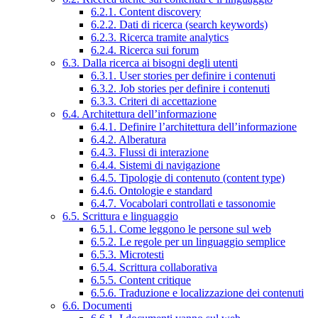
6.2.1. Content discovery
6.2.2. Dati di ricerca (search keywords)
6.2.3. Ricerca tramite analytics
6.2.4. Ricerca sui forum
6.3. Dalla ricerca ai bisogni degli utenti
6.3.1. User stories per definire i contenuti
6.3.2. Job stories per definire i contenuti
6.3.3. Criteri di accettazione
6.4. Architettura dell’informazione
6.4.1. Definire l’architettura dell’informazione
6.4.2. Alberatura
6.4.3. Flussi di interazione
6.4.4. Sistemi di navigazione
6.4.5. Tipologie di contenuto (content type)
6.4.6. Ontologie e standard
6.4.7. Vocabolari controllati e tassonomie
6.5. Scrittura e linguaggio
6.5.1. Come leggono le persone sul web
6.5.2. Le regole per un linguaggio semplice
6.5.3. Microtesti
6.5.4. Scrittura collaborativa
6.5.5. Content critique
6.5.6. Traduzione e localizzazione dei contenuti
6.6. Documenti