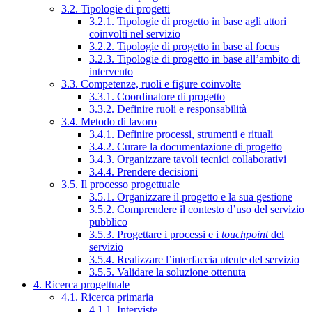
3.2. Tipologie di progetti
3.2.1. Tipologie di progetto in base agli attori
coinvolti nel servizio
3.2.2. Tipologie di progetto in base al focus
3.2.3. Tipologie di progetto in base all’ambito di
intervento
3.3. Competenze, ruoli e figure coinvolte
3.3.1. Coordinatore di progetto
3.3.2. Definire ruoli e responsabilità
3.4. Metodo di lavoro
3.4.1. Definire processi, strumenti e rituali
3.4.2. Curare la documentazione di progetto
3.4.3. Organizzare tavoli tecnici collaborativi
3.4.4. Prendere decisioni
3.5. Il processo progettuale
3.5.1. Organizzare il progetto e la sua gestione
3.5.2. Comprendere il contesto d’uso del servizio
pubblico
3.5.3. Progettare i processi e i
touchpoint
del
servizio
3.5.4. Realizzare l’interfaccia utente del servizio
3.5.5. Validare la soluzione ottenuta
4. Ricerca progettuale
4.1. Ricerca primaria
4.1.1. Interviste