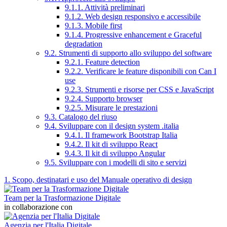
9.1.1. Attività preliminari
9.1.2. Web design responsivo e accessibile
9.1.3. Mobile first
9.1.4. Progressive enhancement e Graceful
degradation
9.2. Strumenti di supporto allo sviluppo del software
9.2.1. Feature detection
9.2.2. Verificare le feature disponibili con Can I
use
9.2.3. Strumenti e risorse per CSS e JavaScript
9.2.4. Supporto browser
9.2.5. Misurare le prestazioni
9.3. Catalogo del riuso
9.4. Sviluppare con il design system .italia
9.4.1. Il framework Bootstrap Italia
9.4.2. Il kit di sviluppo React
9.4.3. Il kit di sviluppo Angular
9.5. Sviluppare con i modelli di sito e servizi
1. Scopo, destinatari e uso del Manuale operativo di design
Team per la Trasformazione Digitale
in collaborazione con
Agenzia per l'Italia Digitale