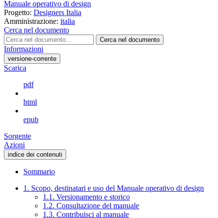
Manuale operativo di design
Progetto:
Designers Italia
Amministrazione:
italia
Cerca nel documento
Cerca nel documento
Informazioni
versione-corrente
Scarica
pdf
html
epub
Sorgente
Azioni
indice dei contenuti
Sommario
1. Scopo, destinatari e uso del Manuale operativo di design
1.1. Versionamento e storico
1.2. Consultazione del manuale
1.3. Contribuisci al manuale