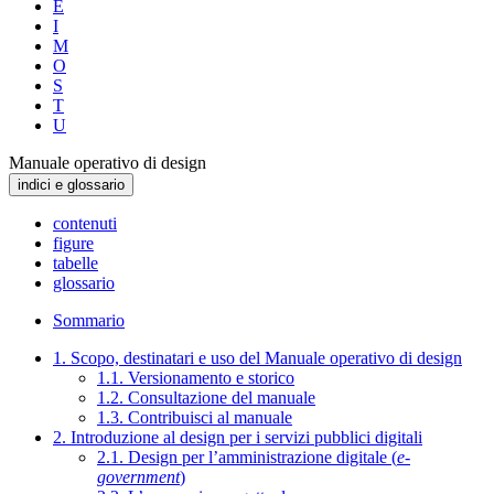
E
I
M
O
S
T
U
Manuale operativo di design
indici e glossario
contenuti
figure
tabelle
glossario
Sommario
1. Scopo, destinatari e uso del Manuale operativo di design
1.1. Versionamento e storico
1.2. Consultazione del manuale
1.3. Contribuisci al manuale
2. Introduzione al design per i servizi pubblici digitali
2.1. Design per l’amministrazione digitale (
e-
government
)