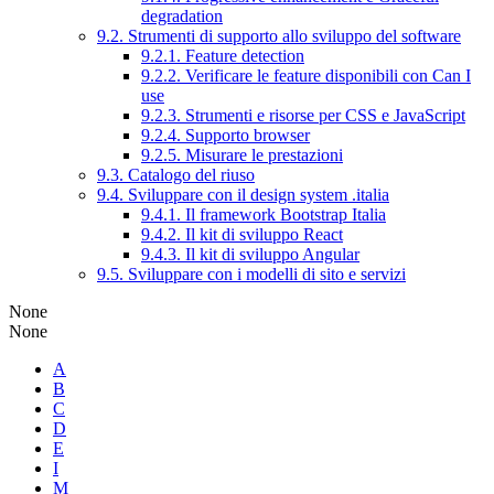
degradation
9.2. Strumenti di supporto allo sviluppo del software
9.2.1. Feature detection
9.2.2. Verificare le feature disponibili con Can I
use
9.2.3. Strumenti e risorse per CSS e JavaScript
9.2.4. Supporto browser
9.2.5. Misurare le prestazioni
9.3. Catalogo del riuso
9.4. Sviluppare con il design system .italia
9.4.1. Il framework Bootstrap Italia
9.4.2. Il kit di sviluppo React
9.4.3. Il kit di sviluppo Angular
9.5. Sviluppare con i modelli di sito e servizi
None
None
A
B
C
D
E
I
M