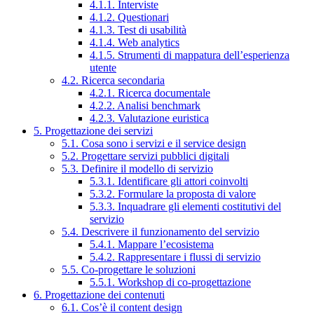
4.1.1. Interviste
4.1.2. Questionari
4.1.3. Test di usabilità
4.1.4. Web analytics
4.1.5. Strumenti di mappatura dell’esperienza
utente
4.2. Ricerca secondaria
4.2.1. Ricerca documentale
4.2.2. Analisi benchmark
4.2.3. Valutazione euristica
5. Progettazione dei servizi
5.1. Cosa sono i servizi e il service design
5.2. Progettare servizi pubblici digitali
5.3. Definire il modello di servizio
5.3.1. Identificare gli attori coinvolti
5.3.2. Formulare la proposta di valore
5.3.3. Inquadrare gli elementi costitutivi del
servizio
5.4. Descrivere il funzionamento del servizio
5.4.1. Mappare l’ecosistema
5.4.2. Rappresentare i flussi di servizio
5.5. Co-progettare le soluzioni
5.5.1. Workshop di co-progettazione
6. Progettazione dei contenuti
6.1. Cos’è il content design