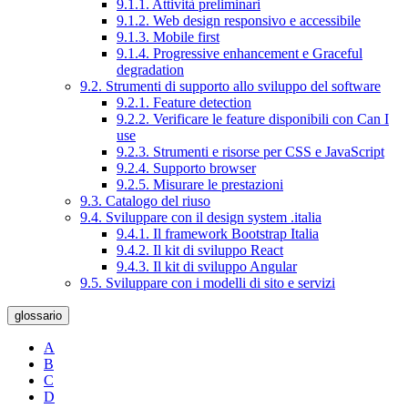
9.1.1. Attività preliminari
9.1.2. Web design responsivo e accessibile
9.1.3. Mobile first
9.1.4. Progressive enhancement e Graceful
degradation
9.2. Strumenti di supporto allo sviluppo del software
9.2.1. Feature detection
9.2.2. Verificare le feature disponibili con Can I
use
9.2.3. Strumenti e risorse per CSS e JavaScript
9.2.4. Supporto browser
9.2.5. Misurare le prestazioni
9.3. Catalogo del riuso
9.4. Sviluppare con il design system .italia
9.4.1. Il framework Bootstrap Italia
9.4.2. Il kit di sviluppo React
9.4.3. Il kit di sviluppo Angular
9.5. Sviluppare con i modelli di sito e servizi
glossario
A
B
C
D