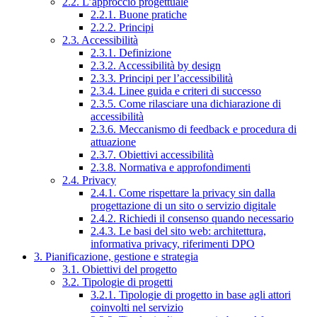
2.2. L’approccio progettuale
2.2.1. Buone pratiche
2.2.2. Principi
2.3. Accessibilità
2.3.1. Definizione
2.3.2. Accessibilità by design
2.3.3. Principi per l’accessibilità
2.3.4. Linee guida e criteri di successo
2.3.5. Come rilasciare una dichiarazione di
accessibilità
2.3.6. Meccanismo di feedback e procedura di
attuazione
2.3.7. Obiettivi accessibilità
2.3.8. Normativa e approfondimenti
2.4. Privacy
2.4.1. Come rispettare la privacy sin dalla
progettazione di un sito o servizio digitale
2.4.2. Richiedi il consenso quando necessario
2.4.3. Le basi del sito web: architettura,
informativa privacy, riferimenti DPO
3. Pianificazione, gestione e strategia
3.1. Obiettivi del progetto
3.2. Tipologie di progetti
3.2.1. Tipologie di progetto in base agli attori
coinvolti nel servizio