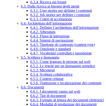
6.2.4. Ricerca sui forum
6.3. Dalla ricerca ai bisogni degli utenti
6.3.1. User stories per definire i contenuti
6.3.2. Job stories per definire i contenuti
6.3.3. Criteri di accettazione
6.4. Architettura dell’informazione
6.4.1. Definire l’architettura dell’informazione
6.4.2. Alberatura
6.4.3. Flussi di interazione
6.4.4. Sistemi di navigazione
6.4.5. Tipologie di contenuto (content type)
6.4.6. Ontologie e standard
6.4.7. Vocabolari controllati e tassonomie
6.5. Scrittura e linguaggio
6.5.1. Come leggono le persone sul web
6.5.2. Le regole per un linguaggio semplice
6.5.3. Microtesti
6.5.4. Scrittura collaborativa
6.5.5. Content critique
6.5.6. Traduzione e localizzazione dei contenuti
6.6. Documenti
6.6.1. I documenti vanno sul web
6.6.2. Tipi di documenti
6.6.3. Formato di lettura dei documenti elettronici
6.6.4. Modalità di produzione dei documenti