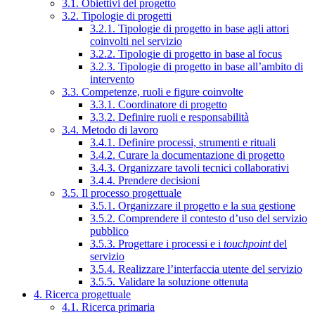
3.1. Obiettivi del progetto
3.2. Tipologie di progetti
3.2.1. Tipologie di progetto in base agli attori
coinvolti nel servizio
3.2.2. Tipologie di progetto in base al focus
3.2.3. Tipologie di progetto in base all’ambito di
intervento
3.3. Competenze, ruoli e figure coinvolte
3.3.1. Coordinatore di progetto
3.3.2. Definire ruoli e responsabilità
3.4. Metodo di lavoro
3.4.1. Definire processi, strumenti e rituali
3.4.2. Curare la documentazione di progetto
3.4.3. Organizzare tavoli tecnici collaborativi
3.4.4. Prendere decisioni
3.5. Il processo progettuale
3.5.1. Organizzare il progetto e la sua gestione
3.5.2. Comprendere il contesto d’uso del servizio
pubblico
3.5.3. Progettare i processi e i
touchpoint
del
servizio
3.5.4. Realizzare l’interfaccia utente del servizio
3.5.5. Validare la soluzione ottenuta
4. Ricerca progettuale
4.1. Ricerca primaria