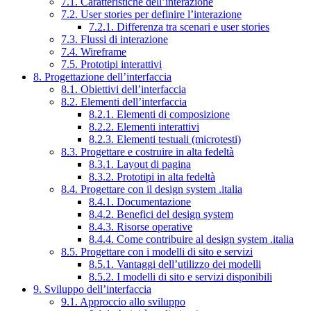
7.1. Caratteristiche dell’interazione
7.2. User stories per definire l’interazione
7.2.1. Differenza tra scenari e user stories
7.3. Flussi di interazione
7.4. Wireframe
7.5. Prototipi interattivi
8. Progettazione dell’interfaccia
8.1. Obiettivi dell’interfaccia
8.2. Elementi dell’interfaccia
8.2.1. Elementi di composizione
8.2.2. Elementi interattivi
8.2.3. Elementi testuali (microtesti)
8.3. Progettare e costruire in alta fedeltà
8.3.1. Layout di pagina
8.3.2. Prototipi in alta fedeltà
8.4. Progettare con il design system .italia
8.4.1. Documentazione
8.4.2. Benefici del design system
8.4.3. Risorse operative
8.4.4. Come contribuire al design system .italia
8.5. Progettare con i modelli di sito e servizi
8.5.1. Vantaggi dell’utilizzo dei modelli
8.5.2. I modelli di sito e servizi disponibili
9. Sviluppo dell’interfaccia
9.1. Approccio allo sviluppo