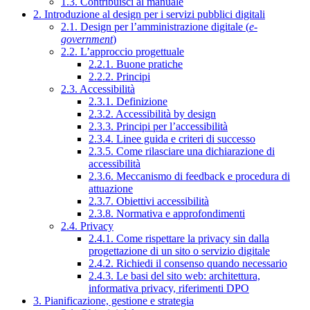
1.3. Contribuisci al manuale
2. Introduzione al design per i servizi pubblici digitali
2.1. Design per l’amministrazione digitale (
e-
government
)
2.2. L’approccio progettuale
2.2.1. Buone pratiche
2.2.2. Principi
2.3. Accessibilità
2.3.1. Definizione
2.3.2. Accessibilità by design
2.3.3. Principi per l’accessibilità
2.3.4. Linee guida e criteri di successo
2.3.5. Come rilasciare una dichiarazione di
accessibilità
2.3.6. Meccanismo di feedback e procedura di
attuazione
2.3.7. Obiettivi accessibilità
2.3.8. Normativa e approfondimenti
2.4. Privacy
2.4.1. Come rispettare la privacy sin dalla
progettazione di un sito o servizio digitale
2.4.2. Richiedi il consenso quando necessario
2.4.3. Le basi del sito web: architettura,
informativa privacy, riferimenti DPO
3. Pianificazione, gestione e strategia