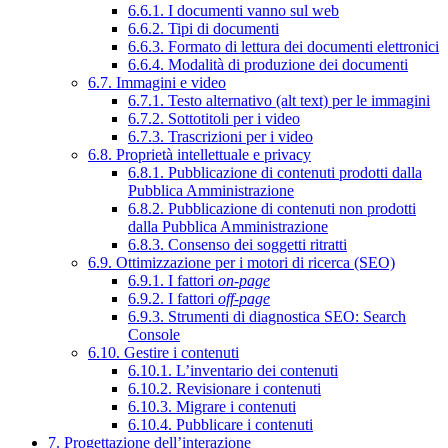
6.6.1. I documenti vanno sul web
6.6.2. Tipi di documenti
6.6.3. Formato di lettura dei documenti elettronici
6.6.4. Modalità di produzione dei documenti
6.7. Immagini e video
6.7.1. Testo alternativo (alt text) per le immagini
6.7.2. Sottotitoli per i video
6.7.3. Trascrizioni per i video
6.8. Proprietà intellettuale e privacy
6.8.1. Pubblicazione di contenuti prodotti dalla
Pubblica Amministrazione
6.8.2. Pubblicazione di contenuti non prodotti
dalla Pubblica Amministrazione
6.8.3. Consenso dei soggetti ritratti
6.9. Ottimizzazione per i motori di ricerca (SEO)
6.9.1. I fattori
on-page
6.9.2. I fattori
off-page
6.9.3. Strumenti di diagnostica SEO: Search
Console
6.10. Gestire i contenuti
6.10.1. L’inventario dei contenuti
6.10.2. Revisionare i contenuti
6.10.3. Migrare i contenuti
6.10.4. Pubblicare i contenuti
7. Progettazione dell’interazione