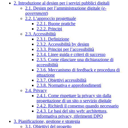
2. Introduzione al design per i servizi pubblici digitali
2.1. Design per l’amministrazione digitale (
e-
government
)
2.2. L’approccio progettuale
2.2.1. Buone pratiche
2.2.2. Principi
2.3. Accessibilità
2.3.1. Definizione
2.3.2. Accessibilità by design
2.3.3. Principi per l’accessibilità
2.3.4. Linee guida e criteri di successo
2.3.5. Come rilasciare una dichiarazione di
accessibilità
2.3.6. Meccanismo di feedback e procedura di
attuazione
2.3.7. Obiettivi accessibilità
2.3.8. Normativa e approfondimenti
2.4. Privacy
2.4.1. Come rispettare la privacy sin dalla
progettazione di un sito o servizio digitale
2.4.2. Richiedi il consenso quando necessario
2.4.3. Le basi del sito web: architettura,
informativa privacy, riferimenti DPO
3. Pianificazione, gestione e strategia
3.1. Obiettivi del progetto