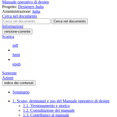
Manuale operativo di design
Progetto:
Designers Italia
Amministrazione:
italia
Cerca nel documento
Cerca nel documento
Informazioni
versione-corrente
Scarica
pdf
html
epub
Sorgente
Azioni
indice dei contenuti
Sommario
1. Scopo, destinatari e uso del Manuale operativo di design
1.1. Versionamento e storico
1.2. Consultazione del manuale
1.3. Contribuisci al manuale