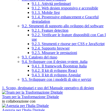
9.1.1. Attività preliminari
9.1.2. Web design responsivo e accessibile
9.1.3. Mobile first
9.1.4. Progressive enhancement e Graceful
degradation
9.2. Strumenti di supporto allo sviluppo del software
9.2.1. Feature detection
9.2.2. Verificare le feature disponibili con Can I
use
9.2.3. Strumenti e risorse per CSS e JavaScript
9.2.4. Supporto browser
9.2.5. Misurare le prestazioni
9.3. Catalogo del riuso
9.4. Sviluppare con il design system .italia
9.4.1. Il framework Bootstrap Italia
9.4.2. Il kit di sviluppo React
9.4.3. Il kit di sviluppo Angular
9.5. Sviluppare con i modelli di sito e servizi
1. Scopo, destinatari e uso del Manuale operativo di design
Team per la Trasformazione Digitale
in collaborazione con
Agenzia per l'Italia Digitale