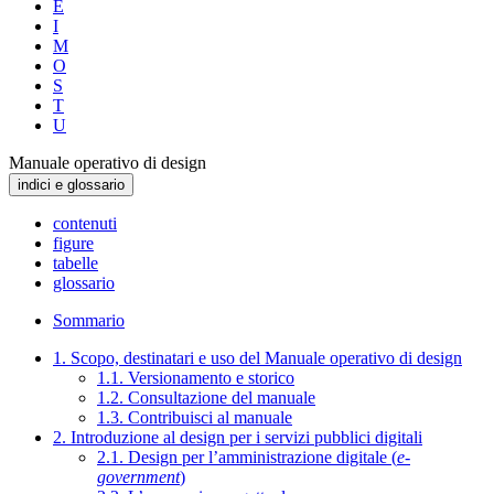
E
I
M
O
S
T
U
Manuale operativo di design
indici e glossario
contenuti
figure
tabelle
glossario
Sommario
1. Scopo, destinatari e uso del Manuale operativo di design
1.1. Versionamento e storico
1.2. Consultazione del manuale
1.3. Contribuisci al manuale
2. Introduzione al design per i servizi pubblici digitali
2.1. Design per l’amministrazione digitale (
e-
government
)