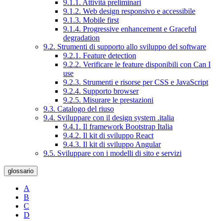
9.1.1. Attività preliminari
9.1.2. Web design responsivo e accessibile
9.1.3. Mobile first
9.1.4. Progressive enhancement e Graceful
degradation
9.2. Strumenti di supporto allo sviluppo del software
9.2.1. Feature detection
9.2.2. Verificare le feature disponibili con Can I
use
9.2.3. Strumenti e risorse per CSS e JavaScript
9.2.4. Supporto browser
9.2.5. Misurare le prestazioni
9.3. Catalogo del riuso
9.4. Sviluppare con il design system .italia
9.4.1. Il framework Bootstrap Italia
9.4.2. Il kit di sviluppo React
9.4.3. Il kit di sviluppo Angular
9.5. Sviluppare con i modelli di sito e servizi
glossario
A
B
C
D