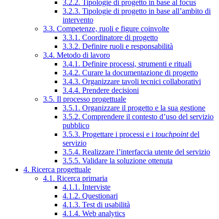
3.2.2. Tipologie di progetto in base al focus
3.2.3. Tipologie di progetto in base all’ambito di
intervento
3.3. Competenze, ruoli e figure coinvolte
3.3.1. Coordinatore di progetto
3.3.2. Definire ruoli e responsabilità
3.4. Metodo di lavoro
3.4.1. Definire processi, strumenti e rituali
3.4.2. Curare la documentazione di progetto
3.4.3. Organizzare tavoli tecnici collaborativi
3.4.4. Prendere decisioni
3.5. Il processo progettuale
3.5.1. Organizzare il progetto e la sua gestione
3.5.2. Comprendere il contesto d’uso del servizio
pubblico
3.5.3. Progettare i processi e i
touchpoint
del
servizio
3.5.4. Realizzare l’interfaccia utente del servizio
3.5.5. Validare la soluzione ottenuta
4. Ricerca progettuale
4.1. Ricerca primaria
4.1.1. Interviste
4.1.2. Questionari
4.1.3. Test di usabilità
4.1.4. Web analytics