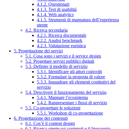
4.1.2. Questionari
4.1.3. Test di usabilità
4.1.4. Web analytics
4.1.5. Strumenti di mappatura dell’esperienza
utente
4.2. Ricerca secondaria
4.2.1. Ricerca documentale
4.2.2. Analisi benchmark
4.2.3. Valutazione euristica
5. Progettazione dei servizi
5.1. Cosa sono i servizi e il service design
5.2. Progettare servizi pubblici digitali
5.3. Definire il modello di servizio
5.3.1. Identificare gli attori coinvolti
5.3.2. Formulare la proposta di valore
5.3.3. Inquadrare gli elementi costitutivi del
servizio
5.4. Descrivere il funzionamento del servizio
5.4.1. Mappare l’ecosistema
5.4.2. Rappresentare i flussi di servizio
5.5. Co-progettare le soluzioni
5.5.1. Workshop di co-progettazione
6. Progettazione dei contenuti
6.1. Cos’è il content design
6.2. Ricerca utente sui contenuti e il linguaggio