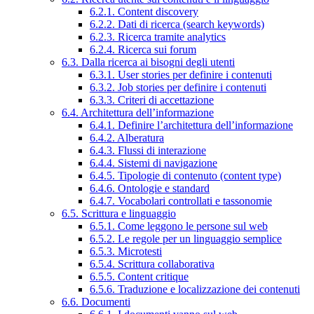
6.2.1. Content discovery
6.2.2. Dati di ricerca (search keywords)
6.2.3. Ricerca tramite analytics
6.2.4. Ricerca sui forum
6.3. Dalla ricerca ai bisogni degli utenti
6.3.1. User stories per definire i contenuti
6.3.2. Job stories per definire i contenuti
6.3.3. Criteri di accettazione
6.4. Architettura dell’informazione
6.4.1. Definire l’architettura dell’informazione
6.4.2. Alberatura
6.4.3. Flussi di interazione
6.4.4. Sistemi di navigazione
6.4.5. Tipologie di contenuto (content type)
6.4.6. Ontologie e standard
6.4.7. Vocabolari controllati e tassonomie
6.5. Scrittura e linguaggio
6.5.1. Come leggono le persone sul web
6.5.2. Le regole per un linguaggio semplice
6.5.3. Microtesti
6.5.4. Scrittura collaborativa
6.5.5. Content critique
6.5.6. Traduzione e localizzazione dei contenuti
6.6. Documenti