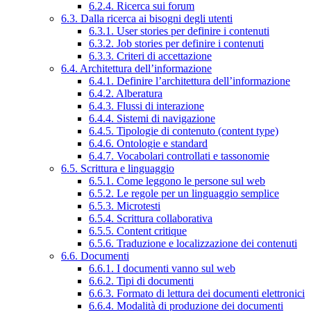
6.2.4. Ricerca sui forum
6.3. Dalla ricerca ai bisogni degli utenti
6.3.1. User stories per definire i contenuti
6.3.2. Job stories per definire i contenuti
6.3.3. Criteri di accettazione
6.4. Architettura dell’informazione
6.4.1. Definire l’architettura dell’informazione
6.4.2. Alberatura
6.4.3. Flussi di interazione
6.4.4. Sistemi di navigazione
6.4.5. Tipologie di contenuto (content type)
6.4.6. Ontologie e standard
6.4.7. Vocabolari controllati e tassonomie
6.5. Scrittura e linguaggio
6.5.1. Come leggono le persone sul web
6.5.2. Le regole per un linguaggio semplice
6.5.3. Microtesti
6.5.4. Scrittura collaborativa
6.5.5. Content critique
6.5.6. Traduzione e localizzazione dei contenuti
6.6. Documenti
6.6.1. I documenti vanno sul web
6.6.2. Tipi di documenti
6.6.3. Formato di lettura dei documenti elettronici
6.6.4. Modalità di produzione dei documenti