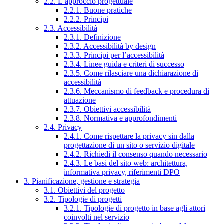
2.2. L’approccio progettuale
2.2.1. Buone pratiche
2.2.2. Principi
2.3. Accessibilità
2.3.1. Definizione
2.3.2. Accessibilità by design
2.3.3. Principi per l’accessibilità
2.3.4. Linee guida e criteri di successo
2.3.5. Come rilasciare una dichiarazione di
accessibilità
2.3.6. Meccanismo di feedback e procedura di
attuazione
2.3.7. Obiettivi accessibilità
2.3.8. Normativa e approfondimenti
2.4. Privacy
2.4.1. Come rispettare la privacy sin dalla
progettazione di un sito o servizio digitale
2.4.2. Richiedi il consenso quando necessario
2.4.3. Le basi del sito web: architettura,
informativa privacy, riferimenti DPO
3. Pianificazione, gestione e strategia
3.1. Obiettivi del progetto
3.2. Tipologie di progetti
3.2.1. Tipologie di progetto in base agli attori
coinvolti nel servizio