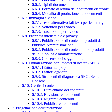
6.6.1. I documenti vanno sul web
6.6.2. Tipi di documenti
6.6.3. Formato di lettura dei documenti elettronici
6.6.4. Modalità di produzione dei documenti
6.7. Immagini e video
6.7.1. Testo alternativo (alt text) per le immagini
6.7.2. Sottotitoli per i video
6.7.3. Trascrizioni per i video
6.8. Proprietà intellettuale e privacy
6.8.1. Pubblicazione di contenuti prodotti dalla
Pubblica Amministrazione
6.8.2. Pubblicazione di contenuti non prodotti
dalla Pubblica Amministrazione
6.8.3. Consenso dei soggetti ritratti
6.9. Ottimizzazione per i motori di ricerca (SEO)
6.9.1. I fattori
on-page
6.9.2. I fattori
off-page
6.9.3. Strumenti di diagnostica SEO: Search
Console
6.10. Gestire i contenuti
6.10.1. L’inventario dei contenuti
6.10.2. Revisionare i contenuti
6.10.3. Migrare i contenuti
6.10.4. Pubblicare i contenuti
7. Progettazione dell’interazione