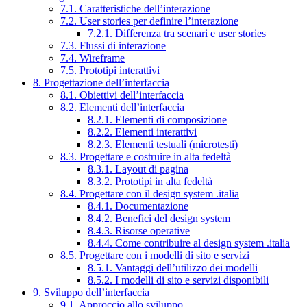
7.1. Caratteristiche dell’interazione
7.2. User stories per definire l’interazione
7.2.1. Differenza tra scenari e user stories
7.3. Flussi di interazione
7.4. Wireframe
7.5. Prototipi interattivi
8. Progettazione dell’interfaccia
8.1. Obiettivi dell’interfaccia
8.2. Elementi dell’interfaccia
8.2.1. Elementi di composizione
8.2.2. Elementi interattivi
8.2.3. Elementi testuali (microtesti)
8.3. Progettare e costruire in alta fedeltà
8.3.1. Layout di pagina
8.3.2. Prototipi in alta fedeltà
8.4. Progettare con il design system .italia
8.4.1. Documentazione
8.4.2. Benefici del design system
8.4.3. Risorse operative
8.4.4. Come contribuire al design system .italia
8.5. Progettare con i modelli di sito e servizi
8.5.1. Vantaggi dell’utilizzo dei modelli
8.5.2. I modelli di sito e servizi disponibili
9. Sviluppo dell’interfaccia
9.1. Approccio allo sviluppo