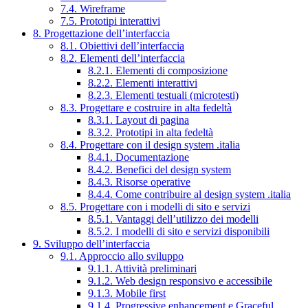
7.4. Wireframe
7.5. Prototipi interattivi
8. Progettazione dell’interfaccia
8.1. Obiettivi dell’interfaccia
8.2. Elementi dell’interfaccia
8.2.1. Elementi di composizione
8.2.2. Elementi interattivi
8.2.3. Elementi testuali (microtesti)
8.3. Progettare e costruire in alta fedeltà
8.3.1. Layout di pagina
8.3.2. Prototipi in alta fedeltà
8.4. Progettare con il design system .italia
8.4.1. Documentazione
8.4.2. Benefici del design system
8.4.3. Risorse operative
8.4.4. Come contribuire al design system .italia
8.5. Progettare con i modelli di sito e servizi
8.5.1. Vantaggi dell’utilizzo dei modelli
8.5.2. I modelli di sito e servizi disponibili
9. Sviluppo dell’interfaccia
9.1. Approccio allo sviluppo
9.1.1. Attività preliminari
9.1.2. Web design responsivo e accessibile
9.1.3. Mobile first
9.1.4. Progressive enhancement e Graceful