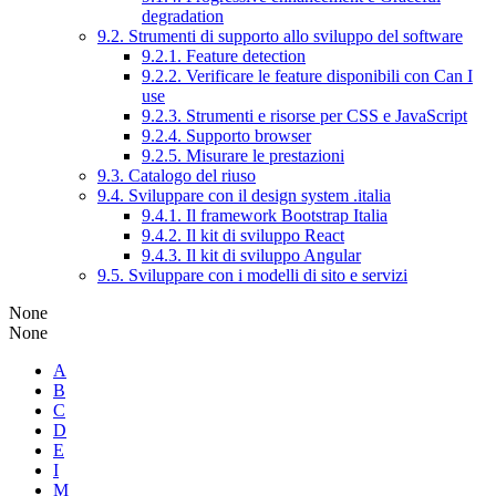
degradation
9.2. Strumenti di supporto allo sviluppo del software
9.2.1. Feature detection
9.2.2. Verificare le feature disponibili con Can I
use
9.2.3. Strumenti e risorse per CSS e JavaScript
9.2.4. Supporto browser
9.2.5. Misurare le prestazioni
9.3. Catalogo del riuso
9.4. Sviluppare con il design system .italia
9.4.1. Il framework Bootstrap Italia
9.4.2. Il kit di sviluppo React
9.4.3. Il kit di sviluppo Angular
9.5. Sviluppare con i modelli di sito e servizi
None
None
A
B
C
D
E
I
M