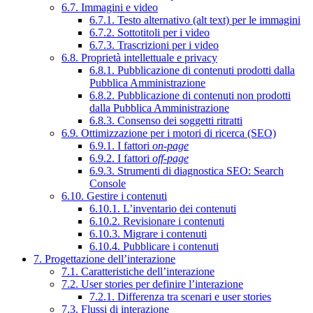
6.7. Immagini e video
6.7.1. Testo alternativo (alt text) per le immagini
6.7.2. Sottotitoli per i video
6.7.3. Trascrizioni per i video
6.8. Proprietà intellettuale e privacy
6.8.1. Pubblicazione di contenuti prodotti dalla
Pubblica Amministrazione
6.8.2. Pubblicazione di contenuti non prodotti
dalla Pubblica Amministrazione
6.8.3. Consenso dei soggetti ritratti
6.9. Ottimizzazione per i motori di ricerca (SEO)
6.9.1. I fattori
on-page
6.9.2. I fattori
off-page
6.9.3. Strumenti di diagnostica SEO: Search
Console
6.10. Gestire i contenuti
6.10.1. L’inventario dei contenuti
6.10.2. Revisionare i contenuti
6.10.3. Migrare i contenuti
6.10.4. Pubblicare i contenuti
7. Progettazione dell’interazione
7.1. Caratteristiche dell’interazione
7.2. User stories per definire l’interazione
7.2.1. Differenza tra scenari e user stories
7.3. Flussi di interazione