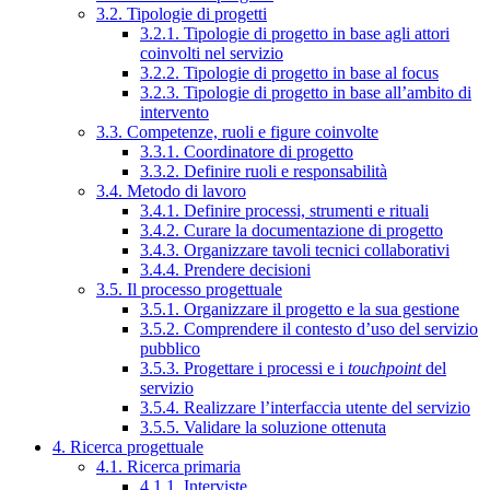
3.2. Tipologie di progetti
3.2.1. Tipologie di progetto in base agli attori
coinvolti nel servizio
3.2.2. Tipologie di progetto in base al focus
3.2.3. Tipologie di progetto in base all’ambito di
intervento
3.3. Competenze, ruoli e figure coinvolte
3.3.1. Coordinatore di progetto
3.3.2. Definire ruoli e responsabilità
3.4. Metodo di lavoro
3.4.1. Definire processi, strumenti e rituali
3.4.2. Curare la documentazione di progetto
3.4.3. Organizzare tavoli tecnici collaborativi
3.4.4. Prendere decisioni
3.5. Il processo progettuale
3.5.1. Organizzare il progetto e la sua gestione
3.5.2. Comprendere il contesto d’uso del servizio
pubblico
3.5.3. Progettare i processi e i
touchpoint
del
servizio
3.5.4. Realizzare l’interfaccia utente del servizio
3.5.5. Validare la soluzione ottenuta
4. Ricerca progettuale
4.1. Ricerca primaria
4.1.1. Interviste