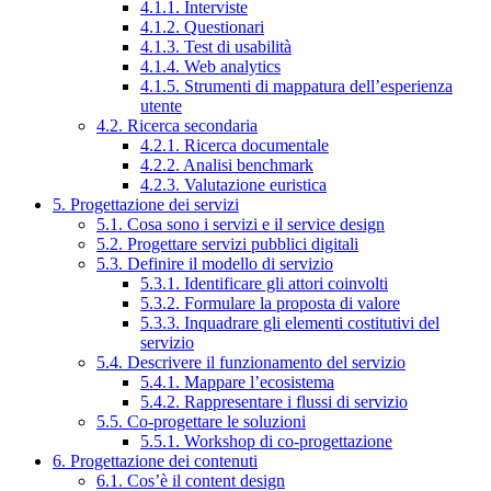
4.1.1. Interviste
4.1.2. Questionari
4.1.3. Test di usabilità
4.1.4. Web analytics
4.1.5. Strumenti di mappatura dell’esperienza
utente
4.2. Ricerca secondaria
4.2.1. Ricerca documentale
4.2.2. Analisi benchmark
4.2.3. Valutazione euristica
5. Progettazione dei servizi
5.1. Cosa sono i servizi e il service design
5.2. Progettare servizi pubblici digitali
5.3. Definire il modello di servizio
5.3.1. Identificare gli attori coinvolti
5.3.2. Formulare la proposta di valore
5.3.3. Inquadrare gli elementi costitutivi del
servizio
5.4. Descrivere il funzionamento del servizio
5.4.1. Mappare l’ecosistema
5.4.2. Rappresentare i flussi di servizio
5.5. Co-progettare le soluzioni
5.5.1. Workshop di co-progettazione
6. Progettazione dei contenuti
6.1. Cos’è il content design