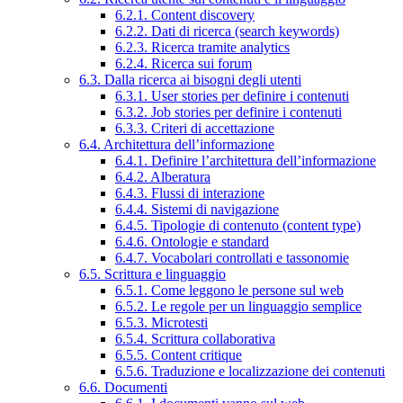
6.2.1. Content discovery
6.2.2. Dati di ricerca (search keywords)
6.2.3. Ricerca tramite analytics
6.2.4. Ricerca sui forum
6.3. Dalla ricerca ai bisogni degli utenti
6.3.1. User stories per definire i contenuti
6.3.2. Job stories per definire i contenuti
6.3.3. Criteri di accettazione
6.4. Architettura dell’informazione
6.4.1. Definire l’architettura dell’informazione
6.4.2. Alberatura
6.4.3. Flussi di interazione
6.4.4. Sistemi di navigazione
6.4.5. Tipologie di contenuto (content type)
6.4.6. Ontologie e standard
6.4.7. Vocabolari controllati e tassonomie
6.5. Scrittura e linguaggio
6.5.1. Come leggono le persone sul web
6.5.2. Le regole per un linguaggio semplice
6.5.3. Microtesti
6.5.4. Scrittura collaborativa
6.5.5. Content critique
6.5.6. Traduzione e localizzazione dei contenuti
6.6. Documenti