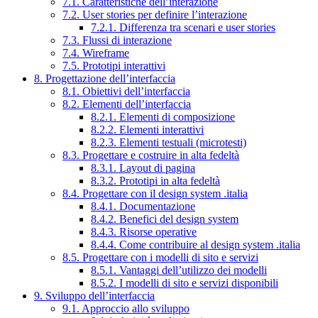
7.1. Caratteristiche dell’interazione
7.2. User stories per definire l’interazione
7.2.1. Differenza tra scenari e user stories
7.3. Flussi di interazione
7.4. Wireframe
7.5. Prototipi interattivi
8. Progettazione dell’interfaccia
8.1. Obiettivi dell’interfaccia
8.2. Elementi dell’interfaccia
8.2.1. Elementi di composizione
8.2.2. Elementi interattivi
8.2.3. Elementi testuali (microtesti)
8.3. Progettare e costruire in alta fedeltà
8.3.1. Layout di pagina
8.3.2. Prototipi in alta fedeltà
8.4. Progettare con il design system .italia
8.4.1. Documentazione
8.4.2. Benefici del design system
8.4.3. Risorse operative
8.4.4. Come contribuire al design system .italia
8.5. Progettare con i modelli di sito e servizi
8.5.1. Vantaggi dell’utilizzo dei modelli
8.5.2. I modelli di sito e servizi disponibili
9. Sviluppo dell’interfaccia
9.1. Approccio allo sviluppo