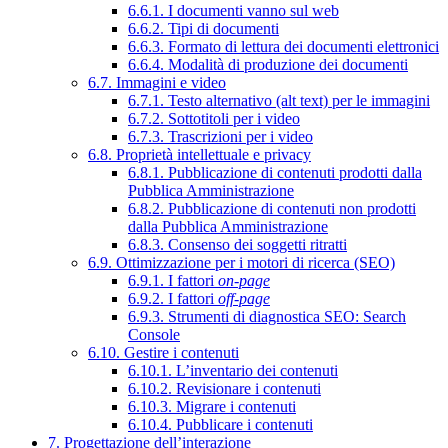
6.6.1. I documenti vanno sul web
6.6.2. Tipi di documenti
6.6.3. Formato di lettura dei documenti elettronici
6.6.4. Modalità di produzione dei documenti
6.7. Immagini e video
6.7.1. Testo alternativo (alt text) per le immagini
6.7.2. Sottotitoli per i video
6.7.3. Trascrizioni per i video
6.8. Proprietà intellettuale e privacy
6.8.1. Pubblicazione di contenuti prodotti dalla
Pubblica Amministrazione
6.8.2. Pubblicazione di contenuti non prodotti
dalla Pubblica Amministrazione
6.8.3. Consenso dei soggetti ritratti
6.9. Ottimizzazione per i motori di ricerca (SEO)
6.9.1. I fattori
on-page
6.9.2. I fattori
off-page
6.9.3. Strumenti di diagnostica SEO: Search
Console
6.10. Gestire i contenuti
6.10.1. L’inventario dei contenuti
6.10.2. Revisionare i contenuti
6.10.3. Migrare i contenuti
6.10.4. Pubblicare i contenuti
7. Progettazione dell’interazione