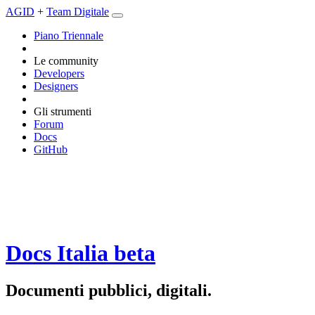
AGID
+
Team Digitale
Piano Triennale
Le community
Developers
Designers
Gli strumenti
Forum
Docs
GitHub
Docs Italia
beta
Documenti pubblici, digitali.