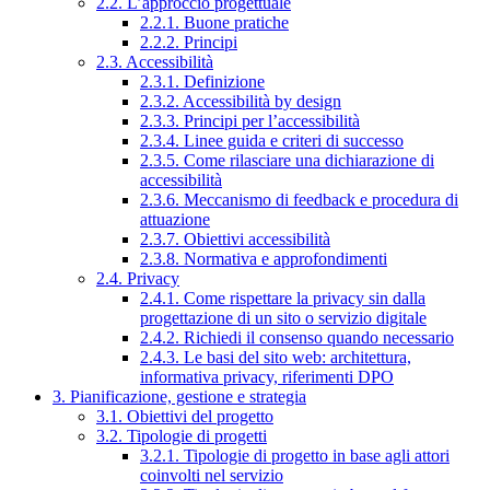
2.2. L’approccio progettuale
2.2.1. Buone pratiche
2.2.2. Principi
2.3. Accessibilità
2.3.1. Definizione
2.3.2. Accessibilità by design
2.3.3. Principi per l’accessibilità
2.3.4. Linee guida e criteri di successo
2.3.5. Come rilasciare una dichiarazione di
accessibilità
2.3.6. Meccanismo di feedback e procedura di
attuazione
2.3.7. Obiettivi accessibilità
2.3.8. Normativa e approfondimenti
2.4. Privacy
2.4.1. Come rispettare la privacy sin dalla
progettazione di un sito o servizio digitale
2.4.2. Richiedi il consenso quando necessario
2.4.3. Le basi del sito web: architettura,
informativa privacy, riferimenti DPO
3. Pianificazione, gestione e strategia
3.1. Obiettivi del progetto
3.2. Tipologie di progetti
3.2.1. Tipologie di progetto in base agli attori
coinvolti nel servizio