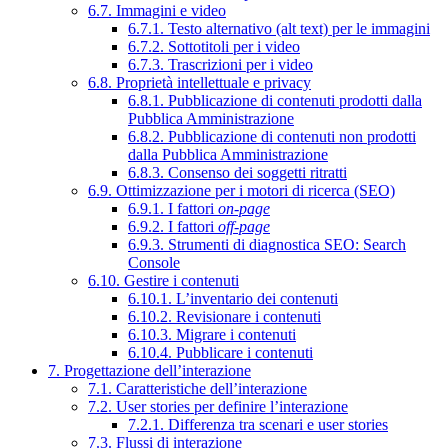
6.7. Immagini e video
6.7.1. Testo alternativo (alt text) per le immagini
6.7.2. Sottotitoli per i video
6.7.3. Trascrizioni per i video
6.8. Proprietà intellettuale e privacy
6.8.1. Pubblicazione di contenuti prodotti dalla
Pubblica Amministrazione
6.8.2. Pubblicazione di contenuti non prodotti
dalla Pubblica Amministrazione
6.8.3. Consenso dei soggetti ritratti
6.9. Ottimizzazione per i motori di ricerca (SEO)
6.9.1. I fattori
on-page
6.9.2. I fattori
off-page
6.9.3. Strumenti di diagnostica SEO: Search
Console
6.10. Gestire i contenuti
6.10.1. L’inventario dei contenuti
6.10.2. Revisionare i contenuti
6.10.3. Migrare i contenuti
6.10.4. Pubblicare i contenuti
7. Progettazione dell’interazione
7.1. Caratteristiche dell’interazione
7.2. User stories per definire l’interazione
7.2.1. Differenza tra scenari e user stories
7.3. Flussi di interazione