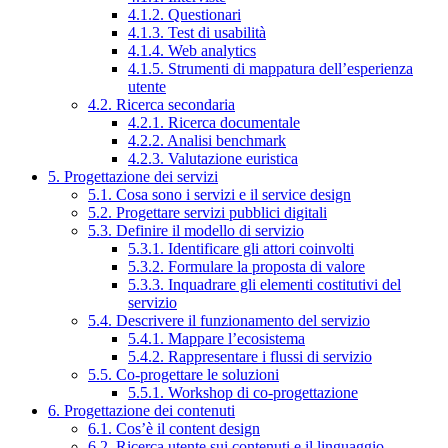
4.1.2. Questionari
4.1.3. Test di usabilità
4.1.4. Web analytics
4.1.5. Strumenti di mappatura dell’esperienza
utente
4.2. Ricerca secondaria
4.2.1. Ricerca documentale
4.2.2. Analisi benchmark
4.2.3. Valutazione euristica
5. Progettazione dei servizi
5.1. Cosa sono i servizi e il service design
5.2. Progettare servizi pubblici digitali
5.3. Definire il modello di servizio
5.3.1. Identificare gli attori coinvolti
5.3.2. Formulare la proposta di valore
5.3.3. Inquadrare gli elementi costitutivi del
servizio
5.4. Descrivere il funzionamento del servizio
5.4.1. Mappare l’ecosistema
5.4.2. Rappresentare i flussi di servizio
5.5. Co-progettare le soluzioni
5.5.1. Workshop di co-progettazione
6. Progettazione dei contenuti
6.1. Cos’è il content design
6.2. Ricerca utente sui contenuti e il linguaggio