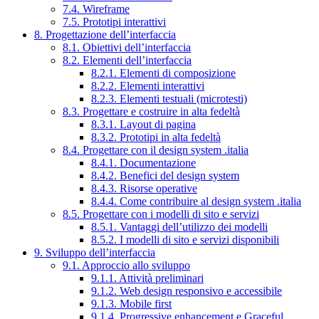
7.4. Wireframe
7.5. Prototipi interattivi
8. Progettazione dell’interfaccia
8.1. Obiettivi dell’interfaccia
8.2. Elementi dell’interfaccia
8.2.1. Elementi di composizione
8.2.2. Elementi interattivi
8.2.3. Elementi testuali (microtesti)
8.3. Progettare e costruire in alta fedeltà
8.3.1. Layout di pagina
8.3.2. Prototipi in alta fedeltà
8.4. Progettare con il design system .italia
8.4.1. Documentazione
8.4.2. Benefici del design system
8.4.3. Risorse operative
8.4.4. Come contribuire al design system .italia
8.5. Progettare con i modelli di sito e servizi
8.5.1. Vantaggi dell’utilizzo dei modelli
8.5.2. I modelli di sito e servizi disponibili
9. Sviluppo dell’interfaccia
9.1. Approccio allo sviluppo
9.1.1. Attività preliminari
9.1.2. Web design responsivo e accessibile
9.1.3. Mobile first
9.1.4. Progressive enhancement e Graceful