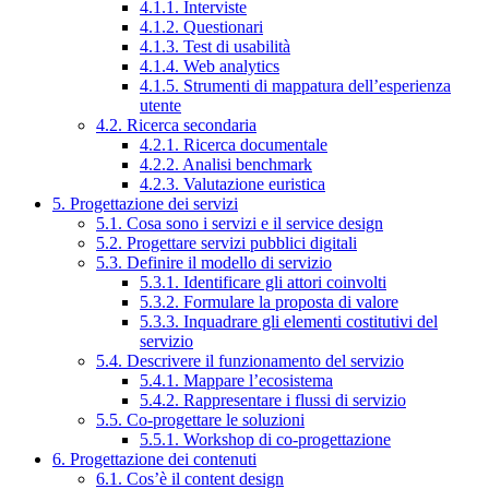
4.1.1. Interviste
4.1.2. Questionari
4.1.3. Test di usabilità
4.1.4. Web analytics
4.1.5. Strumenti di mappatura dell’esperienza
utente
4.2. Ricerca secondaria
4.2.1. Ricerca documentale
4.2.2. Analisi benchmark
4.2.3. Valutazione euristica
5. Progettazione dei servizi
5.1. Cosa sono i servizi e il service design
5.2. Progettare servizi pubblici digitali
5.3. Definire il modello di servizio
5.3.1. Identificare gli attori coinvolti
5.3.2. Formulare la proposta di valore
5.3.3. Inquadrare gli elementi costitutivi del
servizio
5.4. Descrivere il funzionamento del servizio
5.4.1. Mappare l’ecosistema
5.4.2. Rappresentare i flussi di servizio
5.5. Co-progettare le soluzioni
5.5.1. Workshop di co-progettazione
6. Progettazione dei contenuti
6.1. Cos’è il content design