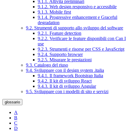
9.1.1. Attività preliminari
9.1.2. Web design responsivo e accessibile
9.1.3. Mobile first
9.1.4. Progressive enhancement e Graceful
degradation
9.2. Strumenti di supporto allo sviluppo del software
9.2.1. Feature detection
9.2.2. Verificare le feature disponibili con Can I
use
9.2.3. Strumenti e risorse per CSS e JavaScript
9.2.4. Supporto browser
9.2.5. Misurare le prestazioni
9.3. Catalogo del riuso
9.4. Sviluppare con il design system .italia
9.4.1. Il framework Bootstrap Italia
9.4.2. Il kit di sviluppo React
9.4.3. Il kit di sviluppo Angular
9.5. Sviluppare con i modelli di sito e servizi
glossario
A
B
C
D