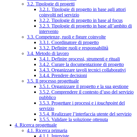
3.2. Tipologie di progetti
3.2.1. Tipologie di progetto in base agli attori
coinvolti nel servizio
3.2.2. Tipologie di progetto in base al focus
3.2.3. Tipologie di progetto in base all’ambito di
intervento
3.3. Competenze, ruoli e figure coinvolte
3.3.1. Coordinatore di progetto
3.3.2. Definire ruoli e responsabilità
3.4. Metodo di lavoro
3.4.1. Definire processi, strumenti e rituali
3.4.2. Curare la documentazione di progetto
3.4.3. Organizzare tavoli tecnici collaborativi
3.4.4. Prendere decisioni
3.5. Il processo progettuale
3.5.1. Organizzare il progetto e la sua gestione
3.5.2. Comprendere il contesto d’uso del servizio
pubblico
3.5.3. Progettare i processi e i
touchpoint
del
servizio
3.5.4. Realizzare l’interfaccia utente del servizio
3.5.5. Validare la soluzione ottenuta
4. Ricerca progettuale
4.1. Ricerca primaria
4.1.1. Interviste