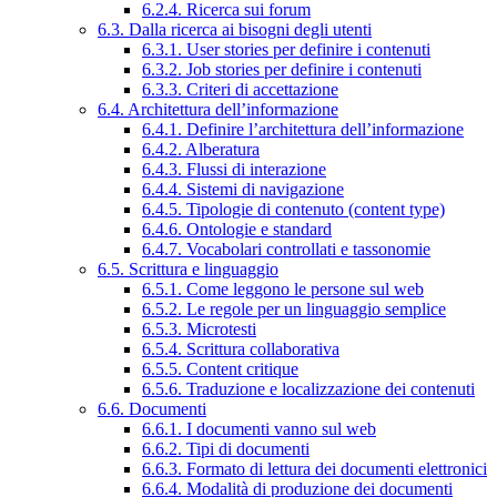
6.2.4. Ricerca sui forum
6.3. Dalla ricerca ai bisogni degli utenti
6.3.1. User stories per definire i contenuti
6.3.2. Job stories per definire i contenuti
6.3.3. Criteri di accettazione
6.4. Architettura dell’informazione
6.4.1. Definire l’architettura dell’informazione
6.4.2. Alberatura
6.4.3. Flussi di interazione
6.4.4. Sistemi di navigazione
6.4.5. Tipologie di contenuto (content type)
6.4.6. Ontologie e standard
6.4.7. Vocabolari controllati e tassonomie
6.5. Scrittura e linguaggio
6.5.1. Come leggono le persone sul web
6.5.2. Le regole per un linguaggio semplice
6.5.3. Microtesti
6.5.4. Scrittura collaborativa
6.5.5. Content critique
6.5.6. Traduzione e localizzazione dei contenuti
6.6. Documenti
6.6.1. I documenti vanno sul web
6.6.2. Tipi di documenti
6.6.3. Formato di lettura dei documenti elettronici
6.6.4. Modalità di produzione dei documenti