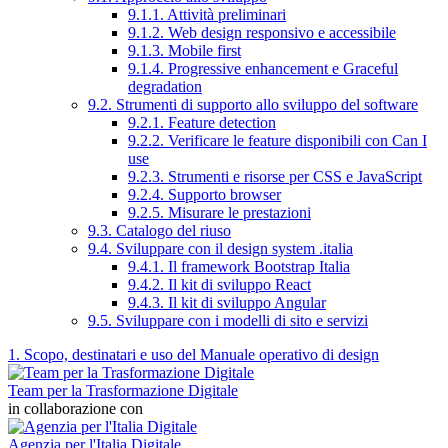
9.1.1. Attività preliminari
9.1.2. Web design responsivo e accessibile
9.1.3. Mobile first
9.1.4. Progressive enhancement e Graceful
degradation
9.2. Strumenti di supporto allo sviluppo del software
9.2.1. Feature detection
9.2.2. Verificare le feature disponibili con Can I
use
9.2.3. Strumenti e risorse per CSS e JavaScript
9.2.4. Supporto browser
9.2.5. Misurare le prestazioni
9.3. Catalogo del riuso
9.4. Sviluppare con il design system .italia
9.4.1. Il framework Bootstrap Italia
9.4.2. Il kit di sviluppo React
9.4.3. Il kit di sviluppo Angular
9.5. Sviluppare con i modelli di sito e servizi
1. Scopo, destinatari e uso del Manuale operativo di design
Team per la Trasformazione Digitale
in collaborazione con
Agenzia per l'Italia Digitale