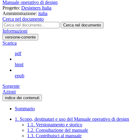
Manuale operativo di design
Progetto:
Designers Italia
Amministrazione:
italia
Cerca nel documento
Cerca nel documento
Informazioni
versione-corrente
Scarica
pdf
html
epub
Sorgente
Azioni
indice dei contenuti
Sommario
1. Scopo, destinatari e uso del Manuale operativo di design
1.1. Versionamento e storico
1.2. Consultazione del manuale
1.3. Contribuisci al manuale