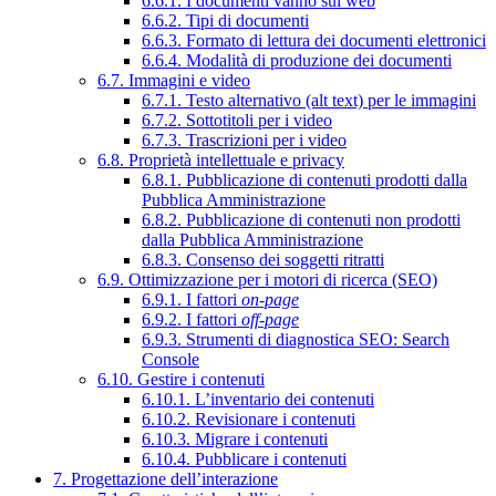
6.6.1. I documenti vanno sul web
6.6.2. Tipi di documenti
6.6.3. Formato di lettura dei documenti elettronici
6.6.4. Modalità di produzione dei documenti
6.7. Immagini e video
6.7.1. Testo alternativo (alt text) per le immagini
6.7.2. Sottotitoli per i video
6.7.3. Trascrizioni per i video
6.8. Proprietà intellettuale e privacy
6.8.1. Pubblicazione di contenuti prodotti dalla
Pubblica Amministrazione
6.8.2. Pubblicazione di contenuti non prodotti
dalla Pubblica Amministrazione
6.8.3. Consenso dei soggetti ritratti
6.9. Ottimizzazione per i motori di ricerca (SEO)
6.9.1. I fattori
on-page
6.9.2. I fattori
off-page
6.9.3. Strumenti di diagnostica SEO: Search
Console
6.10. Gestire i contenuti
6.10.1. L’inventario dei contenuti
6.10.2. Revisionare i contenuti
6.10.3. Migrare i contenuti
6.10.4. Pubblicare i contenuti
7. Progettazione dell’interazione