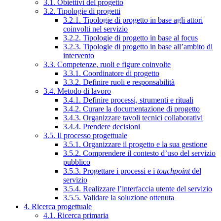
3.1. Obiettivi del progetto
3.2. Tipologie di progetti
3.2.1. Tipologie di progetto in base agli attori
coinvolti nel servizio
3.2.2. Tipologie di progetto in base al focus
3.2.3. Tipologie di progetto in base all’ambito di
intervento
3.3. Competenze, ruoli e figure coinvolte
3.3.1. Coordinatore di progetto
3.3.2. Definire ruoli e responsabilità
3.4. Metodo di lavoro
3.4.1. Definire processi, strumenti e rituali
3.4.2. Curare la documentazione di progetto
3.4.3. Organizzare tavoli tecnici collaborativi
3.4.4. Prendere decisioni
3.5. Il processo progettuale
3.5.1. Organizzare il progetto e la sua gestione
3.5.2. Comprendere il contesto d’uso del servizio
pubblico
3.5.3. Progettare i processi e i
touchpoint
del
servizio
3.5.4. Realizzare l’interfaccia utente del servizio
3.5.5. Validare la soluzione ottenuta
4. Ricerca progettuale
4.1. Ricerca primaria