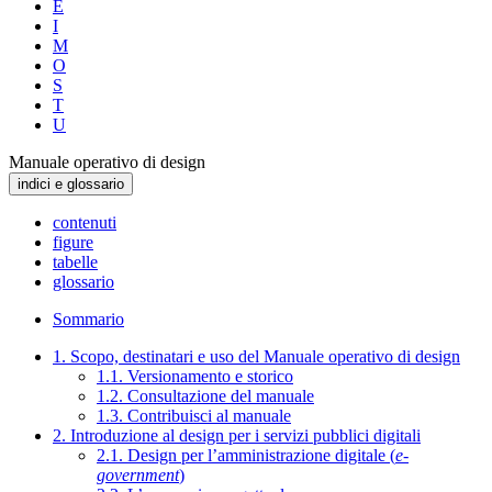
E
I
M
O
S
T
U
Manuale operativo di design
indici e glossario
contenuti
figure
tabelle
glossario
Sommario
1. Scopo, destinatari e uso del Manuale operativo di design
1.1. Versionamento e storico
1.2. Consultazione del manuale
1.3. Contribuisci al manuale
2. Introduzione al design per i servizi pubblici digitali
2.1. Design per l’amministrazione digitale (
e-
government
)