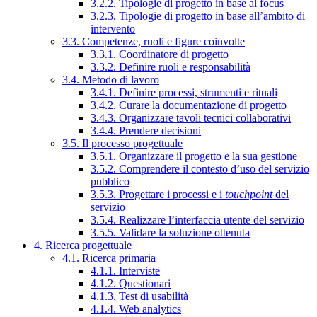
3.2.2. Tipologie di progetto in base al focus
3.2.3. Tipologie di progetto in base all’ambito di
intervento
3.3. Competenze, ruoli e figure coinvolte
3.3.1. Coordinatore di progetto
3.3.2. Definire ruoli e responsabilità
3.4. Metodo di lavoro
3.4.1. Definire processi, strumenti e rituali
3.4.2. Curare la documentazione di progetto
3.4.3. Organizzare tavoli tecnici collaborativi
3.4.4. Prendere decisioni
3.5. Il processo progettuale
3.5.1. Organizzare il progetto e la sua gestione
3.5.2. Comprendere il contesto d’uso del servizio
pubblico
3.5.3. Progettare i processi e i
touchpoint
del
servizio
3.5.4. Realizzare l’interfaccia utente del servizio
3.5.5. Validare la soluzione ottenuta
4. Ricerca progettuale
4.1. Ricerca primaria
4.1.1. Interviste
4.1.2. Questionari
4.1.3. Test di usabilità
4.1.4. Web analytics