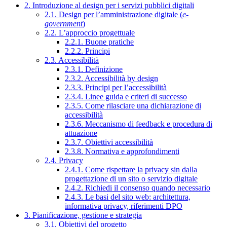
2. Introduzione al design per i servizi pubblici digitali
2.1. Design per l’amministrazione digitale (
e-
government
)
2.2. L’approccio progettuale
2.2.1. Buone pratiche
2.2.2. Principi
2.3. Accessibilità
2.3.1. Definizione
2.3.2. Accessibilità by design
2.3.3. Principi per l’accessibilità
2.3.4. Linee guida e criteri di successo
2.3.5. Come rilasciare una dichiarazione di
accessibilità
2.3.6. Meccanismo di feedback e procedura di
attuazione
2.3.7. Obiettivi accessibilità
2.3.8. Normativa e approfondimenti
2.4. Privacy
2.4.1. Come rispettare la privacy sin dalla
progettazione di un sito o servizio digitale
2.4.2. Richiedi il consenso quando necessario
2.4.3. Le basi del sito web: architettura,
informativa privacy, riferimenti DPO
3. Pianificazione, gestione e strategia
3.1. Obiettivi del progetto