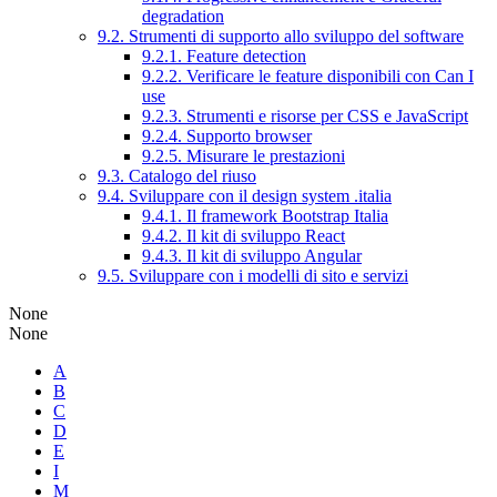
degradation
9.2. Strumenti di supporto allo sviluppo del software
9.2.1. Feature detection
9.2.2. Verificare le feature disponibili con Can I
use
9.2.3. Strumenti e risorse per CSS e JavaScript
9.2.4. Supporto browser
9.2.5. Misurare le prestazioni
9.3. Catalogo del riuso
9.4. Sviluppare con il design system .italia
9.4.1. Il framework Bootstrap Italia
9.4.2. Il kit di sviluppo React
9.4.3. Il kit di sviluppo Angular
9.5. Sviluppare con i modelli di sito e servizi
None
None
A
B
C
D
E
I
M