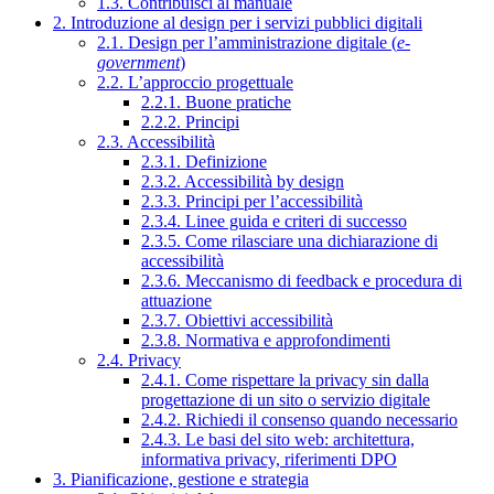
1.3. Contribuisci al manuale
2. Introduzione al design per i servizi pubblici digitali
2.1. Design per l’amministrazione digitale (
e-
government
)
2.2. L’approccio progettuale
2.2.1. Buone pratiche
2.2.2. Principi
2.3. Accessibilità
2.3.1. Definizione
2.3.2. Accessibilità by design
2.3.3. Principi per l’accessibilità
2.3.4. Linee guida e criteri di successo
2.3.5. Come rilasciare una dichiarazione di
accessibilità
2.3.6. Meccanismo di feedback e procedura di
attuazione
2.3.7. Obiettivi accessibilità
2.3.8. Normativa e approfondimenti
2.4. Privacy
2.4.1. Come rispettare la privacy sin dalla
progettazione di un sito o servizio digitale
2.4.2. Richiedi il consenso quando necessario
2.4.3. Le basi del sito web: architettura,
informativa privacy, riferimenti DPO
3. Pianificazione, gestione e strategia