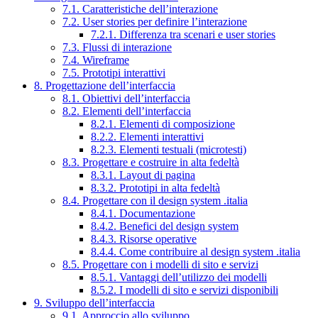
7.1. Caratteristiche dell’interazione
7.2. User stories per definire l’interazione
7.2.1. Differenza tra scenari e user stories
7.3. Flussi di interazione
7.4. Wireframe
7.5. Prototipi interattivi
8. Progettazione dell’interfaccia
8.1. Obiettivi dell’interfaccia
8.2. Elementi dell’interfaccia
8.2.1. Elementi di composizione
8.2.2. Elementi interattivi
8.2.3. Elementi testuali (microtesti)
8.3. Progettare e costruire in alta fedeltà
8.3.1. Layout di pagina
8.3.2. Prototipi in alta fedeltà
8.4. Progettare con il design system .italia
8.4.1. Documentazione
8.4.2. Benefici del design system
8.4.3. Risorse operative
8.4.4. Come contribuire al design system .italia
8.5. Progettare con i modelli di sito e servizi
8.5.1. Vantaggi dell’utilizzo dei modelli
8.5.2. I modelli di sito e servizi disponibili
9. Sviluppo dell’interfaccia
9.1. Approccio allo sviluppo