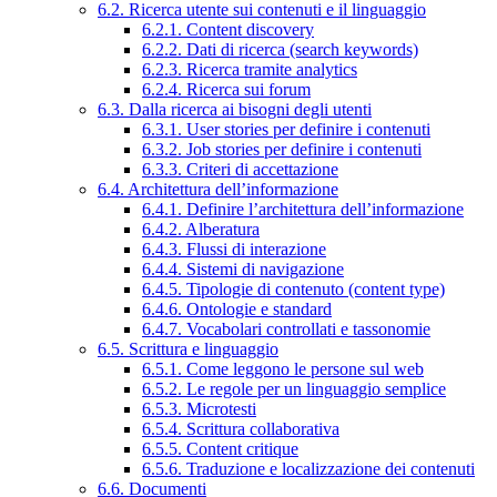
6.2. Ricerca utente sui contenuti e il linguaggio
6.2.1. Content discovery
6.2.2. Dati di ricerca (search keywords)
6.2.3. Ricerca tramite analytics
6.2.4. Ricerca sui forum
6.3. Dalla ricerca ai bisogni degli utenti
6.3.1. User stories per definire i contenuti
6.3.2. Job stories per definire i contenuti
6.3.3. Criteri di accettazione
6.4. Architettura dell’informazione
6.4.1. Definire l’architettura dell’informazione
6.4.2. Alberatura
6.4.3. Flussi di interazione
6.4.4. Sistemi di navigazione
6.4.5. Tipologie di contenuto (content type)
6.4.6. Ontologie e standard
6.4.7. Vocabolari controllati e tassonomie
6.5. Scrittura e linguaggio
6.5.1. Come leggono le persone sul web
6.5.2. Le regole per un linguaggio semplice
6.5.3. Microtesti
6.5.4. Scrittura collaborativa
6.5.5. Content critique
6.5.6. Traduzione e localizzazione dei contenuti
6.6. Documenti