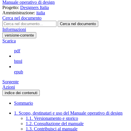
Manuale operativo di design
Progetto:
Designers Italia
Amministrazione:
italia
Cerca nel documento
Cerca nel documento
Informazioni
versione-corrente
Scarica
pdf
html
epub
Sorgente
Azioni
indice dei contenuti
Sommario
1. Scopo, destinatari e uso del Manuale operativo di design
1.1. Versionamento e storico
1.2. Consultazione del manuale
1.3. Contribuisci al manuale