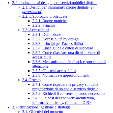
2. Introduzione al design per i servizi pubblici digitali
2.1. Design per l’amministrazione digitale (
e-
government
)
2.2. L’approccio progettuale
2.2.1. Buone pratiche
2.2.2. Principi
2.3. Accessibilità
2.3.1. Definizione
2.3.2. Accessibilità by design
2.3.3. Principi per l’accessibilità
2.3.4. Linee guida e criteri di successo
2.3.5. Come rilasciare una dichiarazione di
accessibilità
2.3.6. Meccanismo di feedback e procedura di
attuazione
2.3.7. Obiettivi accessibilità
2.3.8. Normativa e approfondimenti
2.4. Privacy
2.4.1. Come rispettare la privacy sin dalla
progettazione di un sito o servizio digitale
2.4.2. Richiedi il consenso quando necessario
2.4.3. Le basi del sito web: architettura,
informativa privacy, riferimenti DPO
3. Pianificazione, gestione e strategia
3.1. Obiettivi del progetto