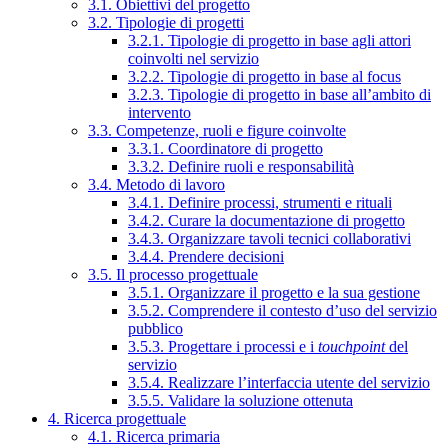
3.1. Obiettivi del progetto
3.2. Tipologie di progetti
3.2.1. Tipologie di progetto in base agli attori
coinvolti nel servizio
3.2.2. Tipologie di progetto in base al focus
3.2.3. Tipologie di progetto in base all’ambito di
intervento
3.3. Competenze, ruoli e figure coinvolte
3.3.1. Coordinatore di progetto
3.3.2. Definire ruoli e responsabilità
3.4. Metodo di lavoro
3.4.1. Definire processi, strumenti e rituali
3.4.2. Curare la documentazione di progetto
3.4.3. Organizzare tavoli tecnici collaborativi
3.4.4. Prendere decisioni
3.5. Il processo progettuale
3.5.1. Organizzare il progetto e la sua gestione
3.5.2. Comprendere il contesto d’uso del servizio
pubblico
3.5.3. Progettare i processi e i
touchpoint
del
servizio
3.5.4. Realizzare l’interfaccia utente del servizio
3.5.5. Validare la soluzione ottenuta
4. Ricerca progettuale
4.1. Ricerca primaria