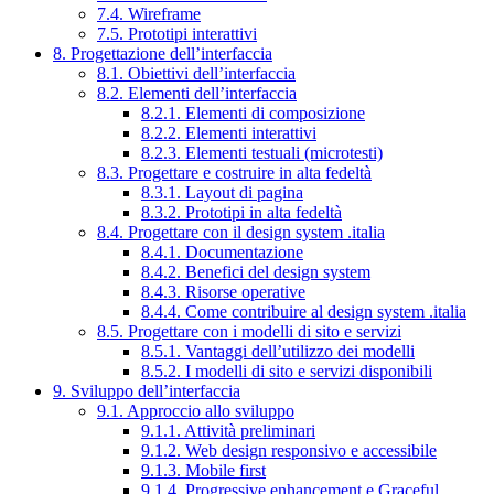
7.4. Wireframe
7.5. Prototipi interattivi
8. Progettazione dell’interfaccia
8.1. Obiettivi dell’interfaccia
8.2. Elementi dell’interfaccia
8.2.1. Elementi di composizione
8.2.2. Elementi interattivi
8.2.3. Elementi testuali (microtesti)
8.3. Progettare e costruire in alta fedeltà
8.3.1. Layout di pagina
8.3.2. Prototipi in alta fedeltà
8.4. Progettare con il design system .italia
8.4.1. Documentazione
8.4.2. Benefici del design system
8.4.3. Risorse operative
8.4.4. Come contribuire al design system .italia
8.5. Progettare con i modelli di sito e servizi
8.5.1. Vantaggi dell’utilizzo dei modelli
8.5.2. I modelli di sito e servizi disponibili
9. Sviluppo dell’interfaccia
9.1. Approccio allo sviluppo
9.1.1. Attività preliminari
9.1.2. Web design responsivo e accessibile
9.1.3. Mobile first
9.1.4. Progressive enhancement e Graceful