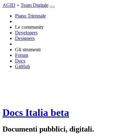
AGID
+
Team Digitale
Piano Triennale
Le community
Developers
Designers
Gli strumenti
Forum
Docs
GitHub
Docs Italia
beta
Documenti pubblici, digitali.