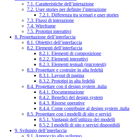
7.1. Caratteristiche dell’interazione
7.2. User stories per definire l’interazione
7.2.1. Differenza tra scenari e user stories
7.3. Flussi di interazione
7.4. Wireframe
7.5. Prototipi interattivi
8. Progettazione dell’interfaccia
8.1. Obiettivi dell’interfaccia
8.2. Elementi dell’interfaccia
8.2.1. Elementi di composizione
8.2.2. Elementi interattivi
8.2.3. Elementi testuali (microtesti)
8.3. Progettare e costruire in alta fedeltà
8.3.1. Layout di pagina
8.3.2. Prototipi in alta fedeltà
8.4. Progettare con il design system .italia
8.4.1. Documentazione
8.4.2. Benefici del design system
8.4.3. Risorse operative
8.4.4. Come contribuire al design system .italia
8.5. Progettare con i modelli di sito e servizi
8.5.1. Vantaggi dell’utilizzo dei modelli
8.5.2. I modelli di sito e servizi disponibili
9. Sviluppo dell’interfaccia
9.1. Approccio allo sviluppo