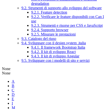
degradation
9.2. Strumenti di supporto allo sviluppo del software
9.2.1. Feature detection
9.2.2. Verificare le feature disponibili con Can I
use
9.2.3. Strumenti e risorse per CSS e JavaScript
9.2.4. Supporto browser
9.2.5. Misurare le prestazioni
9.3. Catalogo del riuso
9.4. Sviluppare con il design system .italia
9.4.1. Il framework Bootstrap Italia
9.4.2. Il kit di sviluppo React
9.4.3. Il kit di sviluppo Angular
9.5. Sviluppare con i modelli di sito e servizi
None
None
A
B
C
D
E
I
M