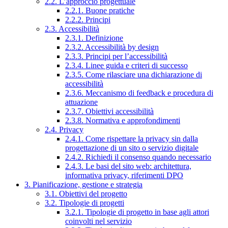
2.2. L’approccio progettuale
2.2.1. Buone pratiche
2.2.2. Principi
2.3. Accessibilità
2.3.1. Definizione
2.3.2. Accessibilità by design
2.3.3. Principi per l’accessibilità
2.3.4. Linee guida e criteri di successo
2.3.5. Come rilasciare una dichiarazione di
accessibilità
2.3.6. Meccanismo di feedback e procedura di
attuazione
2.3.7. Obiettivi accessibilità
2.3.8. Normativa e approfondimenti
2.4. Privacy
2.4.1. Come rispettare la privacy sin dalla
progettazione di un sito o servizio digitale
2.4.2. Richiedi il consenso quando necessario
2.4.3. Le basi del sito web: architettura,
informativa privacy, riferimenti DPO
3. Pianificazione, gestione e strategia
3.1. Obiettivi del progetto
3.2. Tipologie di progetti
3.2.1. Tipologie di progetto in base agli attori
coinvolti nel servizio