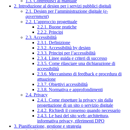
1.3. Contribuisci al manuale
2. Introduzione al design per i servizi pubblici digitali
2.1. Design per l’amministrazione digitale (
e-
government
)
2.2. L’approccio progettuale
2.2.1. Buone pratiche
2.2.2. Principi
2.3. Accessibilità
2.3.1. Definizione
2.3.2. Accessibilità by design
2.3.3. Principi per l’accessibilità
2.3.4. Linee guida e criteri di successo
2.3.5. Come rilasciare una dichiarazione di
accessibilità
2.3.6. Meccanismo di feedback e procedura di
attuazione
2.3.7. Obiettivi accessibilità
2.3.8. Normativa e approfondimenti
2.4. Privacy
2.4.1. Come rispettare la privacy sin dalla
progettazione di un sito o servizio digitale
2.4.2. Richiedi il consenso quando necessario
2.4.3. Le basi del sito web: architettura,
informativa privacy, riferimenti DPO
3. Pianificazione, gestione e strategia