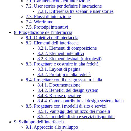
7.1. Caratteristiche dell’interazione
7.2. User stories per definire l’interazione
7.2.1. Differenza tra scenari e user stories
7.3. Flussi di interazione
7.4. Wireframe
7.5. Prototipi interattivi
8. Progettazione dell’interfaccia
8.1. Obiettivi dell’interfaccia
8.2. Elementi dell’interfaccia
8.2.1. Elementi di composizione
8.2.2. Elementi interattivi
8.2.3. Elementi testuali (microtesti)
8.3. Progettare e costruire in alta fedeltà
8.3.1. Layout di pagina
8.3.2. Prototipi in alta fedeltà
8.4. Progettare con il design system .italia
8.4.1. Documentazione
8.4.2. Benefici del design system
8.4.3. Risorse operative
8.4.4. Come contribuire al design system .italia
8.5. Progettare con i modelli di sito e servizi
8.5.1. Vantaggi dell’utilizzo dei modelli
8.5.2. I modelli di sito e servizi disponibili
9. Sviluppo dell’interfaccia
9.1. Approccio allo sviluppo