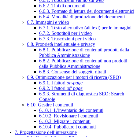
6.6.1. I documenti vanno sul web
6.6.2. Tipi di documenti
6.6.3. Formato di lettura dei documenti elettronici
6.6.4. Modalità di produzione dei documenti
6.7. Immagini e video
6.7.1. Testo alternativo (alt text) per le immagini
6.7.2. Sottotitoli per i video
6.7.3. Trascrizioni per i video
6.8. Proprietà intellettuale e privacy
6.8.1. Pubblicazione di contenuti prodotti dalla
Pubblica Amministrazione
6.8.2. Pubblicazione di contenuti non prodotti
dalla Pubblica Amministrazione
6.8.3. Consenso dei soggetti ritratti
6.9. Ottimizzazione per i motori di ricerca (SEO)
6.9.1. I fattori
on-page
6.9.2. I fattori
off-page
6.9.3. Strumenti di diagnostica SEO: Search
Console
6.10. Gestire i contenuti
6.10.1. L’inventario dei contenuti
6.10.2. Revisionare i contenuti
6.10.3. Migrare i contenuti
6.10.4. Pubblicare i contenuti
7. Progettazione dell’interazione