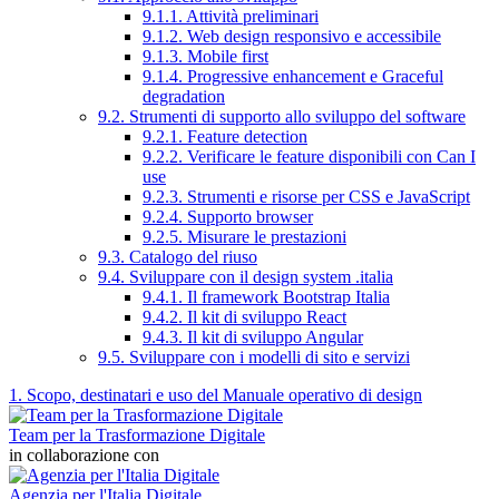
9.1.1. Attività preliminari
9.1.2. Web design responsivo e accessibile
9.1.3. Mobile first
9.1.4. Progressive enhancement e Graceful
degradation
9.2. Strumenti di supporto allo sviluppo del software
9.2.1. Feature detection
9.2.2. Verificare le feature disponibili con Can I
use
9.2.3. Strumenti e risorse per CSS e JavaScript
9.2.4. Supporto browser
9.2.5. Misurare le prestazioni
9.3. Catalogo del riuso
9.4. Sviluppare con il design system .italia
9.4.1. Il framework Bootstrap Italia
9.4.2. Il kit di sviluppo React
9.4.3. Il kit di sviluppo Angular
9.5. Sviluppare con i modelli di sito e servizi
1. Scopo, destinatari e uso del Manuale operativo di design
Team per la Trasformazione Digitale
in collaborazione con
Agenzia per l'Italia Digitale