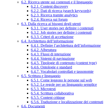
6.2. Ricerca utente sui contenuti e il linguaggio
6.2.1. Content discovery
6.2.2. Dati di ricerca (search keywords)
6.2.3. Ricerca tramite analytics
6.2.4. Ricerca sui forum
6.3. Dalla ricerca ai bisogni degli utenti
6.3.1. User stories per definire i contenuti
6.3.2. Job stories per definire i contenuti
6.3.3. Criteri di accettazione
6.4. Architettura dell’informazione
6.4.1. Definire l’architettura dell’informazione
6.4.2. Alberatura
6.4.3. Flussi di interazione
6.4.4. Sistemi di navigazione
6.4.5. Tipologie di contenuto (content type)
6.4.6. Ontologie e standard
6.4.7. Vocabolari controllati e tassonomie
6.5. Scrittura e linguaggio
6.5.1. Come leggono le persone sul web
6.5.2. Le regole per un linguaggio semplice
6.5.3. Microtesti
6.5.4. Scrittura collaborativa
6.5.5. Content critique
6.5.6. Traduzione e localizzazione dei contenuti
6.6. Documenti