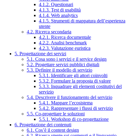
4.1.2. Questionari
4.1.3. Test di usabilità
4.1.4. Web analytics
4.1.5. Strumenti di mappatura dell’esperienza
utente
4.2. Ricerca secondaria
4.2.1. Ricerca documentale
4.2.2. Analisi benchmark
4.2.3. Valutazione euristica
5. Progettazione dei servizi
5.1. Cosa sono i servizi e il service design
5.2. Progettare servizi pubblici digitali
5.3. Definire il modello di servizio
5.3.1. Identificare gli attori coinvolti
5.3.2. Formulare la proposta di valore
5.3.3. Inquadrare gli elementi costitutivi del
servizio
5.4. Descrivere il funzionamento del servizio
5.4.1. Mappare l’ecosistema
5.4.2. Rappresentare i flussi di servizio
5.5. Co-progettare le soluzioni
5.5.1. Workshop di co-progettazione
6. Progettazione dei contenuti
6.1. Cos’è il content design
6.2. Ricerca utente sui contenuti e il linguaggio