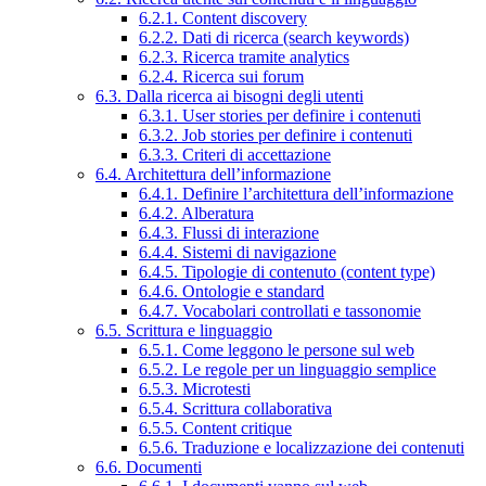
6.2.1. Content discovery
6.2.2. Dati di ricerca (search keywords)
6.2.3. Ricerca tramite analytics
6.2.4. Ricerca sui forum
6.3. Dalla ricerca ai bisogni degli utenti
6.3.1. User stories per definire i contenuti
6.3.2. Job stories per definire i contenuti
6.3.3. Criteri di accettazione
6.4. Architettura dell’informazione
6.4.1. Definire l’architettura dell’informazione
6.4.2. Alberatura
6.4.3. Flussi di interazione
6.4.4. Sistemi di navigazione
6.4.5. Tipologie di contenuto (content type)
6.4.6. Ontologie e standard
6.4.7. Vocabolari controllati e tassonomie
6.5. Scrittura e linguaggio
6.5.1. Come leggono le persone sul web
6.5.2. Le regole per un linguaggio semplice
6.5.3. Microtesti
6.5.4. Scrittura collaborativa
6.5.5. Content critique
6.5.6. Traduzione e localizzazione dei contenuti
6.6. Documenti