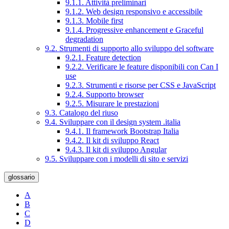
9.1.1. Attività preliminari
9.1.2. Web design responsivo e accessibile
9.1.3. Mobile first
9.1.4. Progressive enhancement e Graceful
degradation
9.2. Strumenti di supporto allo sviluppo del software
9.2.1. Feature detection
9.2.2. Verificare le feature disponibili con Can I
use
9.2.3. Strumenti e risorse per CSS e JavaScript
9.2.4. Supporto browser
9.2.5. Misurare le prestazioni
9.3. Catalogo del riuso
9.4. Sviluppare con il design system .italia
9.4.1. Il framework Bootstrap Italia
9.4.2. Il kit di sviluppo React
9.4.3. Il kit di sviluppo Angular
9.5. Sviluppare con i modelli di sito e servizi
glossario
A
B
C
D