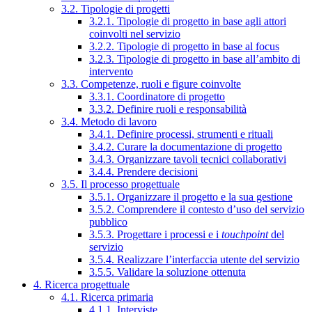
3.2. Tipologie di progetti
3.2.1. Tipologie di progetto in base agli attori
coinvolti nel servizio
3.2.2. Tipologie di progetto in base al focus
3.2.3. Tipologie di progetto in base all’ambito di
intervento
3.3. Competenze, ruoli e figure coinvolte
3.3.1. Coordinatore di progetto
3.3.2. Definire ruoli e responsabilità
3.4. Metodo di lavoro
3.4.1. Definire processi, strumenti e rituali
3.4.2. Curare la documentazione di progetto
3.4.3. Organizzare tavoli tecnici collaborativi
3.4.4. Prendere decisioni
3.5. Il processo progettuale
3.5.1. Organizzare il progetto e la sua gestione
3.5.2. Comprendere il contesto d’uso del servizio
pubblico
3.5.3. Progettare i processi e i
touchpoint
del
servizio
3.5.4. Realizzare l’interfaccia utente del servizio
3.5.5. Validare la soluzione ottenuta
4. Ricerca progettuale
4.1. Ricerca primaria
4.1.1. Interviste