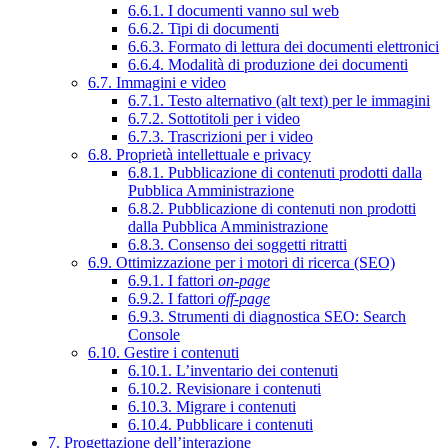
6.6.1. I documenti vanno sul web
6.6.2. Tipi di documenti
6.6.3. Formato di lettura dei documenti elettronici
6.6.4. Modalità di produzione dei documenti
6.7. Immagini e video
6.7.1. Testo alternativo (alt text) per le immagini
6.7.2. Sottotitoli per i video
6.7.3. Trascrizioni per i video
6.8. Proprietà intellettuale e privacy
6.8.1. Pubblicazione di contenuti prodotti dalla
Pubblica Amministrazione
6.8.2. Pubblicazione di contenuti non prodotti
dalla Pubblica Amministrazione
6.8.3. Consenso dei soggetti ritratti
6.9. Ottimizzazione per i motori di ricerca (SEO)
6.9.1. I fattori
on-page
6.9.2. I fattori
off-page
6.9.3. Strumenti di diagnostica SEO: Search
Console
6.10. Gestire i contenuti
6.10.1. L’inventario dei contenuti
6.10.2. Revisionare i contenuti
6.10.3. Migrare i contenuti
6.10.4. Pubblicare i contenuti
7. Progettazione dell’interazione