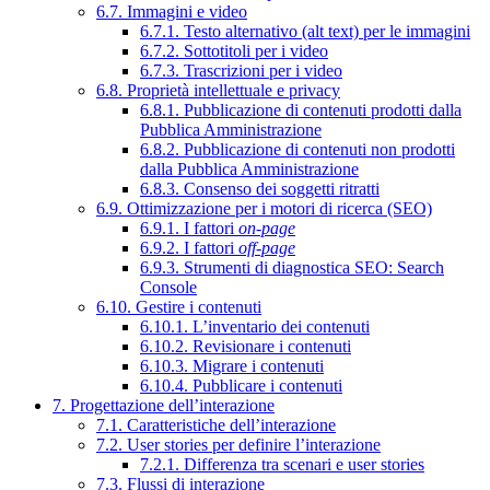
6.7. Immagini e video
6.7.1. Testo alternativo (alt text) per le immagini
6.7.2. Sottotitoli per i video
6.7.3. Trascrizioni per i video
6.8. Proprietà intellettuale e privacy
6.8.1. Pubblicazione di contenuti prodotti dalla
Pubblica Amministrazione
6.8.2. Pubblicazione di contenuti non prodotti
dalla Pubblica Amministrazione
6.8.3. Consenso dei soggetti ritratti
6.9. Ottimizzazione per i motori di ricerca (SEO)
6.9.1. I fattori
on-page
6.9.2. I fattori
off-page
6.9.3. Strumenti di diagnostica SEO: Search
Console
6.10. Gestire i contenuti
6.10.1. L’inventario dei contenuti
6.10.2. Revisionare i contenuti
6.10.3. Migrare i contenuti
6.10.4. Pubblicare i contenuti
7. Progettazione dell’interazione
7.1. Caratteristiche dell’interazione
7.2. User stories per definire l’interazione
7.2.1. Differenza tra scenari e user stories
7.3. Flussi di interazione