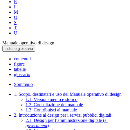
E
I
M
O
S
T
U
Manuale operativo di design
indici e glossario
contenuti
figure
tabelle
glossario
Sommario
1. Scopo, destinatari e uso del Manuale operativo di design
1.1. Versionamento e storico
1.2. Consultazione del manuale
1.3. Contribuisci al manuale
2. Introduzione al design per i servizi pubblici digitali
2.1. Design per l’amministrazione digitale (
e-
government
)