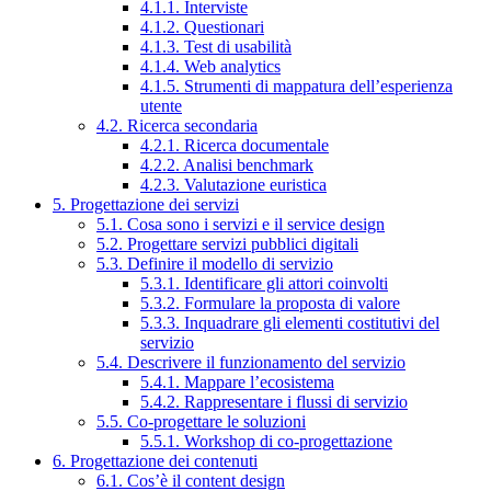
4.1.1. Interviste
4.1.2. Questionari
4.1.3. Test di usabilità
4.1.4. Web analytics
4.1.5. Strumenti di mappatura dell’esperienza
utente
4.2. Ricerca secondaria
4.2.1. Ricerca documentale
4.2.2. Analisi benchmark
4.2.3. Valutazione euristica
5. Progettazione dei servizi
5.1. Cosa sono i servizi e il service design
5.2. Progettare servizi pubblici digitali
5.3. Definire il modello di servizio
5.3.1. Identificare gli attori coinvolti
5.3.2. Formulare la proposta di valore
5.3.3. Inquadrare gli elementi costitutivi del
servizio
5.4. Descrivere il funzionamento del servizio
5.4.1. Mappare l’ecosistema
5.4.2. Rappresentare i flussi di servizio
5.5. Co-progettare le soluzioni
5.5.1. Workshop di co-progettazione
6. Progettazione dei contenuti
6.1. Cos’è il content design