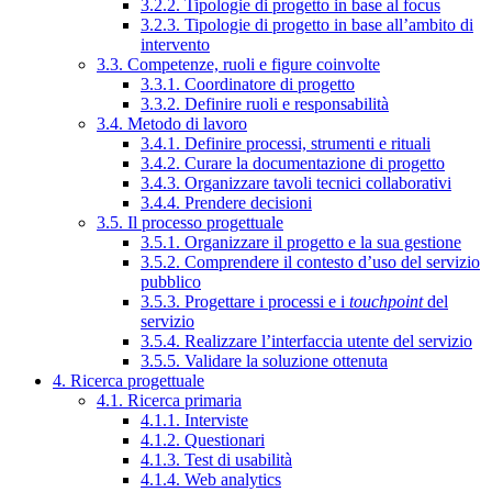
3.2.2. Tipologie di progetto in base al focus
3.2.3. Tipologie di progetto in base all’ambito di
intervento
3.3. Competenze, ruoli e figure coinvolte
3.3.1. Coordinatore di progetto
3.3.2. Definire ruoli e responsabilità
3.4. Metodo di lavoro
3.4.1. Definire processi, strumenti e rituali
3.4.2. Curare la documentazione di progetto
3.4.3. Organizzare tavoli tecnici collaborativi
3.4.4. Prendere decisioni
3.5. Il processo progettuale
3.5.1. Organizzare il progetto e la sua gestione
3.5.2. Comprendere il contesto d’uso del servizio
pubblico
3.5.3. Progettare i processi e i
touchpoint
del
servizio
3.5.4. Realizzare l’interfaccia utente del servizio
3.5.5. Validare la soluzione ottenuta
4. Ricerca progettuale
4.1. Ricerca primaria
4.1.1. Interviste
4.1.2. Questionari
4.1.3. Test di usabilità
4.1.4. Web analytics