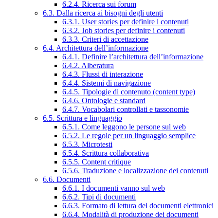
6.2.4. Ricerca sui forum
6.3. Dalla ricerca ai bisogni degli utenti
6.3.1. User stories per definire i contenuti
6.3.2. Job stories per definire i contenuti
6.3.3. Criteri di accettazione
6.4. Architettura dell’informazione
6.4.1. Definire l’architettura dell’informazione
6.4.2. Alberatura
6.4.3. Flussi di interazione
6.4.4. Sistemi di navigazione
6.4.5. Tipologie di contenuto (content type)
6.4.6. Ontologie e standard
6.4.7. Vocabolari controllati e tassonomie
6.5. Scrittura e linguaggio
6.5.1. Come leggono le persone sul web
6.5.2. Le regole per un linguaggio semplice
6.5.3. Microtesti
6.5.4. Scrittura collaborativa
6.5.5. Content critique
6.5.6. Traduzione e localizzazione dei contenuti
6.6. Documenti
6.6.1. I documenti vanno sul web
6.6.2. Tipi di documenti
6.6.3. Formato di lettura dei documenti elettronici
6.6.4. Modalità di produzione dei documenti