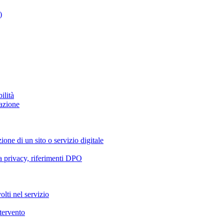
)
ilità
azione
ione di un sito o servizio digitale
va privacy, riferimenti DPO
olti nel servizio
ntervento