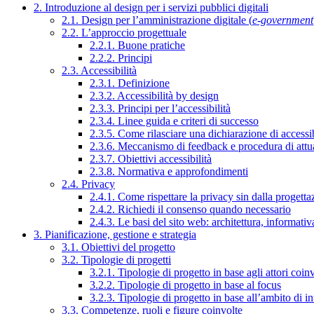
2. Introduzione al design per i servizi pubblici digitali
2.1. Design per l’amministrazione digitale (
e-government
2.2. L’approccio progettuale
2.2.1. Buone pratiche
2.2.2. Principi
2.3. Accessibilità
2.3.1. Definizione
2.3.2. Accessibilità by design
2.3.3. Principi per l’accessibilità
2.3.4. Linee guida e criteri di successo
2.3.5. Come rilasciare una dichiarazione di accessib
2.3.6. Meccanismo di feedback e procedura di attu
2.3.7. Obiettivi accessibilità
2.3.8. Normativa e approfondimenti
2.4. Privacy
2.4.1. Come rispettare la privacy sin dalla progettaz
2.4.2. Richiedi il consenso quando necessario
2.4.3. Le basi del sito web: architettura, informati
3. Pianificazione, gestione e strategia
3.1. Obiettivi del progetto
3.2. Tipologie di progetti
3.2.1. Tipologie di progetto in base agli attori coinv
3.2.2. Tipologie di progetto in base al focus
3.2.3. Tipologie di progetto in base all’ambito di i
3.3. Competenze, ruoli e figure coinvolte