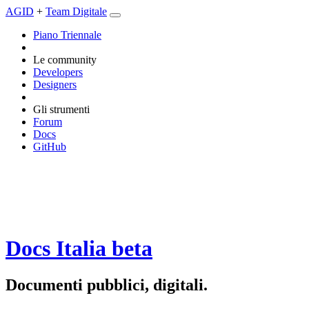
AGID
+
Team Digitale
Piano Triennale
Le community
Developers
Designers
Gli strumenti
Forum
Docs
GitHub
Docs Italia
beta
Documenti pubblici, digitali.