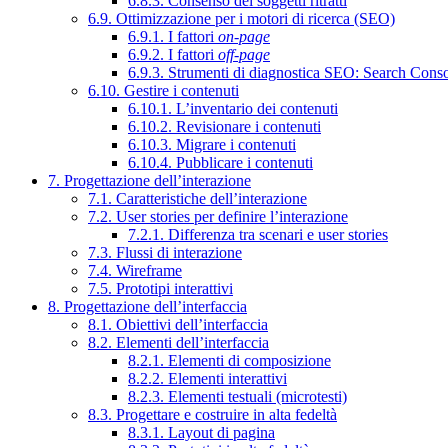
6.8.3. Consenso dei soggetti ritratti
6.9. Ottimizzazione per i motori di ricerca (SEO)
6.9.1. I fattori
on-page
6.9.2. I fattori
off-page
6.9.3. Strumenti di diagnostica SEO: Search Cons
6.10. Gestire i contenuti
6.10.1. L’inventario dei contenuti
6.10.2. Revisionare i contenuti
6.10.3. Migrare i contenuti
6.10.4. Pubblicare i contenuti
7. Progettazione dell’interazione
7.1. Caratteristiche dell’interazione
7.2. User stories per definire l’interazione
7.2.1. Differenza tra scenari e user stories
7.3. Flussi di interazione
7.4. Wireframe
7.5. Prototipi interattivi
8. Progettazione dell’interfaccia
8.1. Obiettivi dell’interfaccia
8.2. Elementi dell’interfaccia
8.2.1. Elementi di composizione
8.2.2. Elementi interattivi
8.2.3. Elementi testuali (microtesti)
8.3. Progettare e costruire in alta fedeltà
8.3.1. Layout di pagina