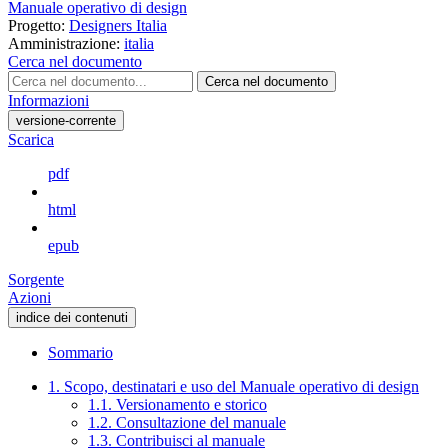
Manuale operativo di design
Progetto:
Designers Italia
Amministrazione:
italia
Cerca nel documento
Cerca nel documento
Informazioni
versione-corrente
Scarica
pdf
html
epub
Sorgente
Azioni
indice dei contenuti
Sommario
1. Scopo, destinatari e uso del Manuale operativo di design
1.1. Versionamento e storico
1.2. Consultazione del manuale
1.3. Contribuisci al manuale