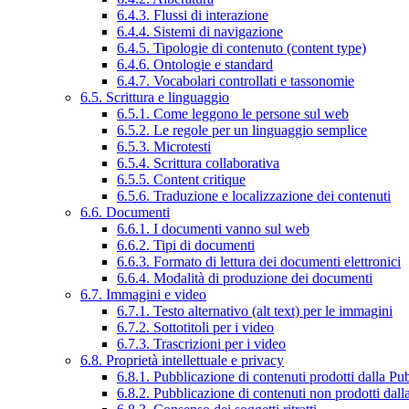
6.4.3. Flussi di interazione
6.4.4. Sistemi di navigazione
6.4.5. Tipologie di contenuto (content type)
6.4.6. Ontologie e standard
6.4.7. Vocabolari controllati e tassonomie
6.5. Scrittura e linguaggio
6.5.1. Come leggono le persone sul web
6.5.2. Le regole per un linguaggio semplice
6.5.3. Microtesti
6.5.4. Scrittura collaborativa
6.5.5. Content critique
6.5.6. Traduzione e localizzazione dei contenuti
6.6. Documenti
6.6.1. I documenti vanno sul web
6.6.2. Tipi di documenti
6.6.3. Formato di lettura dei documenti elettronici
6.6.4. Modalità di produzione dei documenti
6.7. Immagini e video
6.7.1. Testo alternativo (alt text) per le immagini
6.7.2. Sottotitoli per i video
6.7.3. Trascrizioni per i video
6.8. Proprietà intellettuale e privacy
6.8.1. Pubblicazione di contenuti prodotti dalla P
6.8.2. Pubblicazione di contenuti non prodotti dal