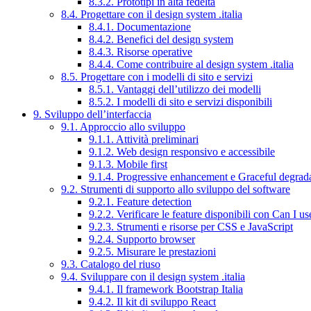
8.3.2. Prototipi in alta fedeltà
8.4. Progettare con il design system .italia
8.4.1. Documentazione
8.4.2. Benefici del design system
8.4.3. Risorse operative
8.4.4. Come contribuire al design system .italia
8.5. Progettare con i modelli di sito e servizi
8.5.1. Vantaggi dell’utilizzo dei modelli
8.5.2. I modelli di sito e servizi disponibili
9. Sviluppo dell’interfaccia
9.1. Approccio allo sviluppo
9.1.1. Attività preliminari
9.1.2. Web design responsivo e accessibile
9.1.3. Mobile first
9.1.4. Progressive enhancement e Graceful degrad
9.2. Strumenti di supporto allo sviluppo del software
9.2.1. Feature detection
9.2.2. Verificare le feature disponibili con Can I us
9.2.3. Strumenti e risorse per CSS e JavaScript
9.2.4. Supporto browser
9.2.5. Misurare le prestazioni
9.3. Catalogo del riuso
9.4. Sviluppare con il design system .italia
9.4.1. Il framework Bootstrap Italia
9.4.2. Il kit di sviluppo React