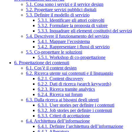
5.1. Cosa sono i servizi e il service design
5.2. Progettare servizi pubblici digitali
5.3. Definire il modello di servizio
5.3.1. Identificare gli attori coinvolti
5.3.2. Formulare la proposta di valore
5.3.3. Inquadrare gli elementi costitutivi del serviz
5.4. Descrivere il funzionamento del servizio
5.4.1. Mappare l’ecosistema
5.4.2. Rappresentare i flussi di servizio
5.5. Co-progettare le soluzioni
5.5.1. Workshop di co-progettazione
6. Progettazione dei contenuti
6.1. Cos’è il content design
6.2. Ricerca utente sui contenuti e il linguaggio
6.2.1. Content discovery
6.2.2. Dati di ricerca (search keywords)
6.2.3. Ricerca tramite analytics
6.2.4. Ricerca sui forum
6.3. Dalla ricerca ai bisogni degli utenti
6.3.1. User stories per definire i contenuti
6.3.2. Job stories per definire i contenuti
6.3.3. Criteri di accettazione
6.4. Architettura dell’informazione
6.4.1. Definire l’architettura dell’informazione
6.4.2. Alberatura