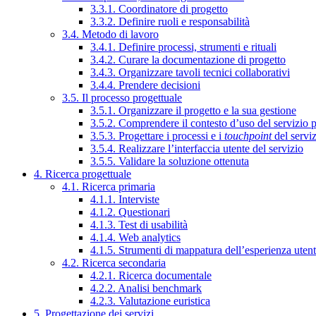
3.3.1. Coordinatore di progetto
3.3.2. Definire ruoli e responsabilità
3.4. Metodo di lavoro
3.4.1. Definire processi, strumenti e rituali
3.4.2. Curare la documentazione di progetto
3.4.3. Organizzare tavoli tecnici collaborativi
3.4.4. Prendere decisioni
3.5. Il processo progettuale
3.5.1. Organizzare il progetto e la sua gestione
3.5.2. Comprendere il contesto d’uso del servizio 
3.5.3. Progettare i processi e i
touchpoint
del servi
3.5.4. Realizzare l’interfaccia utente del servizio
3.5.5. Validare la soluzione ottenuta
4. Ricerca progettuale
4.1. Ricerca primaria
4.1.1. Interviste
4.1.2. Questionari
4.1.3. Test di usabilità
4.1.4. Web analytics
4.1.5. Strumenti di mappatura dell’esperienza uten
4.2. Ricerca secondaria
4.2.1. Ricerca documentale
4.2.2. Analisi benchmark
4.2.3. Valutazione euristica
5. Progettazione dei servizi