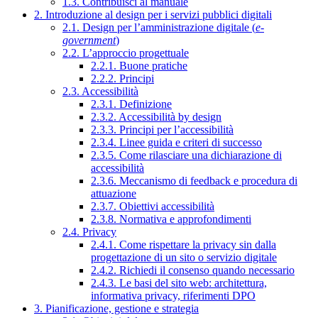
1.3. Contribuisci al manuale
2. Introduzione al design per i servizi pubblici digitali
2.1. Design per l’amministrazione digitale (
e-
government
)
2.2. L’approccio progettuale
2.2.1. Buone pratiche
2.2.2. Principi
2.3. Accessibilità
2.3.1. Definizione
2.3.2. Accessibilità by design
2.3.3. Principi per l’accessibilità
2.3.4. Linee guida e criteri di successo
2.3.5. Come rilasciare una dichiarazione di
accessibilità
2.3.6. Meccanismo di feedback e procedura di
attuazione
2.3.7. Obiettivi accessibilità
2.3.8. Normativa e approfondimenti
2.4. Privacy
2.4.1. Come rispettare la privacy sin dalla
progettazione di un sito o servizio digitale
2.4.2. Richiedi il consenso quando necessario
2.4.3. Le basi del sito web: architettura,
informativa privacy, riferimenti DPO
3. Pianificazione, gestione e strategia