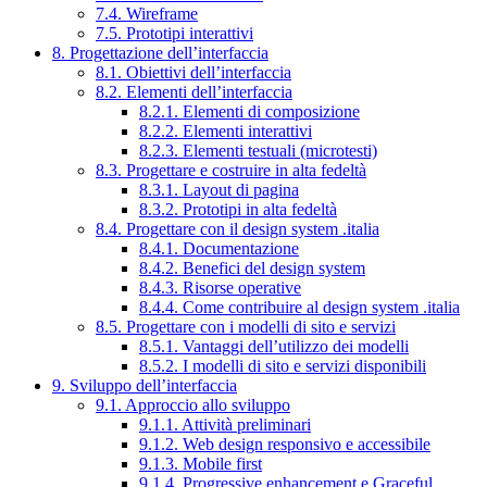
7.4. Wireframe
7.5. Prototipi interattivi
8. Progettazione dell’interfaccia
8.1. Obiettivi dell’interfaccia
8.2. Elementi dell’interfaccia
8.2.1. Elementi di composizione
8.2.2. Elementi interattivi
8.2.3. Elementi testuali (microtesti)
8.3. Progettare e costruire in alta fedeltà
8.3.1. Layout di pagina
8.3.2. Prototipi in alta fedeltà
8.4. Progettare con il design system .italia
8.4.1. Documentazione
8.4.2. Benefici del design system
8.4.3. Risorse operative
8.4.4. Come contribuire al design system .italia
8.5. Progettare con i modelli di sito e servizi
8.5.1. Vantaggi dell’utilizzo dei modelli
8.5.2. I modelli di sito e servizi disponibili
9. Sviluppo dell’interfaccia
9.1. Approccio allo sviluppo
9.1.1. Attività preliminari
9.1.2. Web design responsivo e accessibile
9.1.3. Mobile first
9.1.4. Progressive enhancement e Graceful