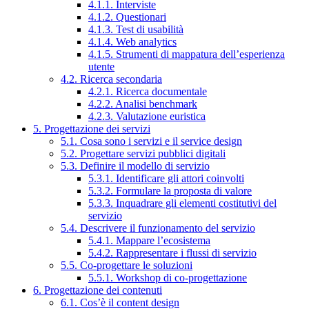
4.1.1. Interviste
4.1.2. Questionari
4.1.3. Test di usabilità
4.1.4. Web analytics
4.1.5. Strumenti di mappatura dell’esperienza
utente
4.2. Ricerca secondaria
4.2.1. Ricerca documentale
4.2.2. Analisi benchmark
4.2.3. Valutazione euristica
5. Progettazione dei servizi
5.1. Cosa sono i servizi e il service design
5.2. Progettare servizi pubblici digitali
5.3. Definire il modello di servizio
5.3.1. Identificare gli attori coinvolti
5.3.2. Formulare la proposta di valore
5.3.3. Inquadrare gli elementi costitutivi del
servizio
5.4. Descrivere il funzionamento del servizio
5.4.1. Mappare l’ecosistema
5.4.2. Rappresentare i flussi di servizio
5.5. Co-progettare le soluzioni
5.5.1. Workshop di co-progettazione
6. Progettazione dei contenuti
6.1. Cos’è il content design