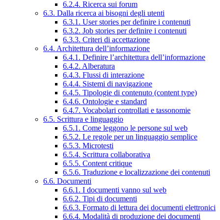
6.2.4. Ricerca sui forum
6.3. Dalla ricerca ai bisogni degli utenti
6.3.1. User stories per definire i contenuti
6.3.2. Job stories per definire i contenuti
6.3.3. Criteri di accettazione
6.4. Architettura dell’informazione
6.4.1. Definire l’architettura dell’informazione
6.4.2. Alberatura
6.4.3. Flussi di interazione
6.4.4. Sistemi di navigazione
6.4.5. Tipologie di contenuto (content type)
6.4.6. Ontologie e standard
6.4.7. Vocabolari controllati e tassonomie
6.5. Scrittura e linguaggio
6.5.1. Come leggono le persone sul web
6.5.2. Le regole per un linguaggio semplice
6.5.3. Microtesti
6.5.4. Scrittura collaborativa
6.5.5. Content critique
6.5.6. Traduzione e localizzazione dei contenuti
6.6. Documenti
6.6.1. I documenti vanno sul web
6.6.2. Tipi di documenti
6.6.3. Formato di lettura dei documenti elettronici
6.6.4. Modalità di produzione dei documenti