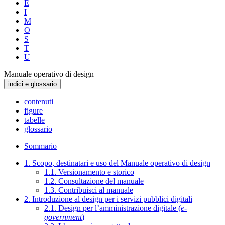
E
I
M
O
S
T
U
Manuale operativo di design
indici e glossario
contenuti
figure
tabelle
glossario
Sommario
1. Scopo, destinatari e uso del Manuale operativo di design
1.1. Versionamento e storico
1.2. Consultazione del manuale
1.3. Contribuisci al manuale
2. Introduzione al design per i servizi pubblici digitali
2.1. Design per l’amministrazione digitale (
e-
government
)