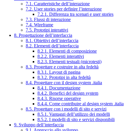
7.1. Caratteristiche dell’interazione
7.2. User stories per definire l’interazione
7.2.1. Differenza tra scenari e user stories
7.3. Flussi di interazione
7.4. Wireframe
7.5. Prototipi interattivi
8. Progettazione dell’interfaccia
8.1. Obiettivi dell’interfaccia
8.2. Elementi dell’interfaccia
8.2.1. Elementi di composizione
8.2.2. Elementi interattivi
8.2.3. Elementi testuali (microtesti)
8.3. Progettare e costruire in alta fedeltà
8.3.1. Layout di pagina
8.3.2. Prototipi in alta fedeltà
8.4. Progettare con il design system .italia
8.4.1. Documentazione
8.4.2. Benefici del design system
8.4.3. Risorse operative
8.4.4. Come contribuire al design system .italia
8.5. Progettare con i modelli di sito e servizi
8.5.1. Vantaggi dell’utilizzo dei modelli
8.5.2. I modelli di sito e servizi disponibili
9. Sviluppo dell’interfaccia
9.1. Approccio allo sviluppo