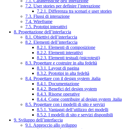
7.1. Caratteristiche dell’interazione
7.2. User stories per definire l’interazione
7.2.1. Differenza tra scenari e user stories
7.3. Flussi di interazione
7.4. Wireframe
7.5. Prototipi interattivi
8. Progettazione dell’interfaccia
8.1. Obiettivi dell’interfaccia
8.2. Elementi dell’interfaccia
8.2.1. Elementi di composizione
8.2.2. Elementi interattivi
8.2.3. Elementi testuali (microtesti)
8.3. Progettare e costruire in alta fedeltà
8.3.1. Layout di pagina
8.3.2. Prototipi in alta fedeltà
8.4. Progettare con il design system .italia
8.4.1. Documentazione
8.4.2. Benefici del design system
8.4.3. Risorse operative
8.4.4. Come contribuire al design system .italia
8.5. Progettare con i modelli di sito e servizi
8.5.1. Vantaggi dell’utilizzo dei modelli
8.5.2. I modelli di sito e servizi disponibili
9. Sviluppo dell’interfaccia
9.1. Approccio allo sviluppo