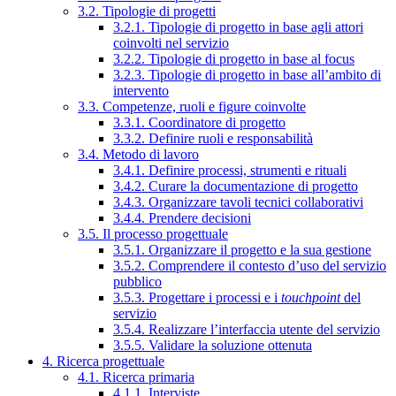
3.2. Tipologie di progetti
3.2.1. Tipologie di progetto in base agli attori
coinvolti nel servizio
3.2.2. Tipologie di progetto in base al focus
3.2.3. Tipologie di progetto in base all’ambito di
intervento
3.3. Competenze, ruoli e figure coinvolte
3.3.1. Coordinatore di progetto
3.3.2. Definire ruoli e responsabilità
3.4. Metodo di lavoro
3.4.1. Definire processi, strumenti e rituali
3.4.2. Curare la documentazione di progetto
3.4.3. Organizzare tavoli tecnici collaborativi
3.4.4. Prendere decisioni
3.5. Il processo progettuale
3.5.1. Organizzare il progetto e la sua gestione
3.5.2. Comprendere il contesto d’uso del servizio
pubblico
3.5.3. Progettare i processi e i
touchpoint
del
servizio
3.5.4. Realizzare l’interfaccia utente del servizio
3.5.5. Validare la soluzione ottenuta
4. Ricerca progettuale
4.1. Ricerca primaria
4.1.1. Interviste