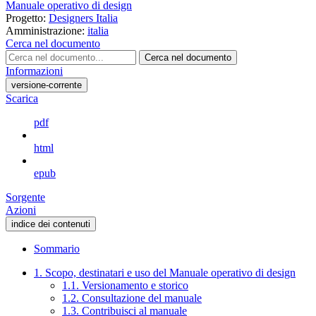
Manuale operativo di design
Progetto:
Designers Italia
Amministrazione:
italia
Cerca nel documento
Cerca nel documento
Informazioni
versione-corrente
Scarica
pdf
html
epub
Sorgente
Azioni
indice dei contenuti
Sommario
1. Scopo, destinatari e uso del Manuale operativo di design
1.1. Versionamento e storico
1.2. Consultazione del manuale
1.3. Contribuisci al manuale