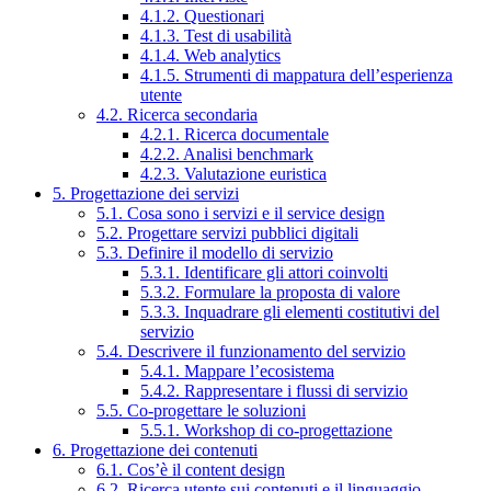
4.1.2. Questionari
4.1.3. Test di usabilità
4.1.4. Web analytics
4.1.5. Strumenti di mappatura dell’esperienza
utente
4.2. Ricerca secondaria
4.2.1. Ricerca documentale
4.2.2. Analisi benchmark
4.2.3. Valutazione euristica
5. Progettazione dei servizi
5.1. Cosa sono i servizi e il service design
5.2. Progettare servizi pubblici digitali
5.3. Definire il modello di servizio
5.3.1. Identificare gli attori coinvolti
5.3.2. Formulare la proposta di valore
5.3.3. Inquadrare gli elementi costitutivi del
servizio
5.4. Descrivere il funzionamento del servizio
5.4.1. Mappare l’ecosistema
5.4.2. Rappresentare i flussi di servizio
5.5. Co-progettare le soluzioni
5.5.1. Workshop di co-progettazione
6. Progettazione dei contenuti
6.1. Cos’è il content design
6.2. Ricerca utente sui contenuti e il linguaggio