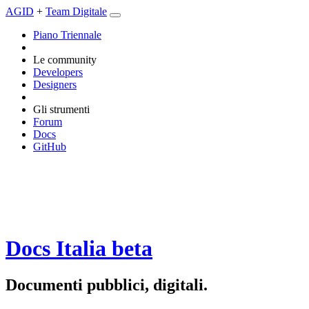
AGID
+
Team Digitale
Piano Triennale
Le community
Developers
Designers
Gli strumenti
Forum
Docs
GitHub
Docs Italia
beta
Documenti pubblici, digitali.