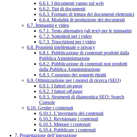
6.6.1. I documenti vanno sul web
6.6.2. Tipi di documenti
6.6.3. Formato di lettura dei documenti elettronici
6.6.4. Modalità di produzione dei documenti
6.7. Immagini e video
6.7.1. Testo alternativo (alt text) per le immagini
6.7.2. Sottotitoli per i video
6.7.3. Trascrizioni per i video
6.8. Proprietà intellettuale e privacy
6.8.1. Pubblicazione di contenuti prodotti dalla
Pubblica Amministrazione
6.8.2. Pubblicazione di contenuti non prodotti
dalla Pubblica Amministrazione
6.8.3. Consenso dei soggetti ritratti
6.9. Ottimizzazione per i motori di ricerca (SEO)
6.9.1. I fattori
on-page
6.9.2. I fattori
off-page
6.9.3. Strumenti di diagnostica SEO: Search
Console
6.10. Gestire i contenuti
6.10.1. L’inventario dei contenuti
6.10.2. Revisionare i contenuti
6.10.3. Migrare i contenuti
6.10.4. Pubblicare i contenuti
7. Progettazione dell’interazione