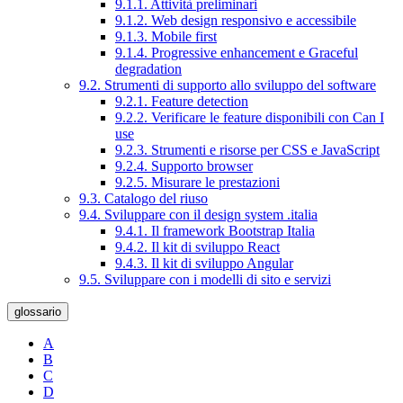
9.1.1. Attività preliminari
9.1.2. Web design responsivo e accessibile
9.1.3. Mobile first
9.1.4. Progressive enhancement e Graceful
degradation
9.2. Strumenti di supporto allo sviluppo del software
9.2.1. Feature detection
9.2.2. Verificare le feature disponibili con Can I
use
9.2.3. Strumenti e risorse per CSS e JavaScript
9.2.4. Supporto browser
9.2.5. Misurare le prestazioni
9.3. Catalogo del riuso
9.4. Sviluppare con il design system .italia
9.4.1. Il framework Bootstrap Italia
9.4.2. Il kit di sviluppo React
9.4.3. Il kit di sviluppo Angular
9.5. Sviluppare con i modelli di sito e servizi
glossario
A
B
C
D