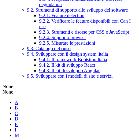
degradation
9.2. Strumenti di supporto allo sviluppo del software
9.2.1. Feature detection
9.2.2. Verificare le feature disponibili con Can I
use
9.2.3. Strumenti e risorse per CSS e JavaScript
9.2.4. Supporto browser
9.2.5. Misurare le prestazioni
9.3. Catalogo del riuso
9.4. Sviluppare con il design system .italia
9.4.1. Il framework Bootstrap Italia
9.4.2. Il kit di sviluppo React
9.4.3. Il kit di sviluppo Angular
9.5. Sviluppare con i modelli di sito e servizi
None
None
A
B
C
D
E
I
M