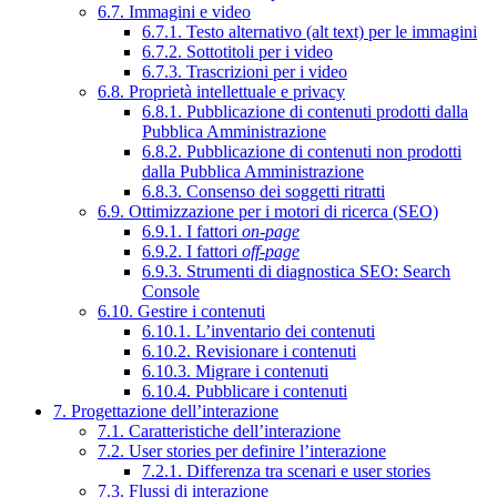
6.7. Immagini e video
6.7.1. Testo alternativo (alt text) per le immagini
6.7.2. Sottotitoli per i video
6.7.3. Trascrizioni per i video
6.8. Proprietà intellettuale e privacy
6.8.1. Pubblicazione di contenuti prodotti dalla
Pubblica Amministrazione
6.8.2. Pubblicazione di contenuti non prodotti
dalla Pubblica Amministrazione
6.8.3. Consenso dei soggetti ritratti
6.9. Ottimizzazione per i motori di ricerca (SEO)
6.9.1. I fattori
on-page
6.9.2. I fattori
off-page
6.9.3. Strumenti di diagnostica SEO: Search
Console
6.10. Gestire i contenuti
6.10.1. L’inventario dei contenuti
6.10.2. Revisionare i contenuti
6.10.3. Migrare i contenuti
6.10.4. Pubblicare i contenuti
7. Progettazione dell’interazione
7.1. Caratteristiche dell’interazione
7.2. User stories per definire l’interazione
7.2.1. Differenza tra scenari e user stories
7.3. Flussi di interazione