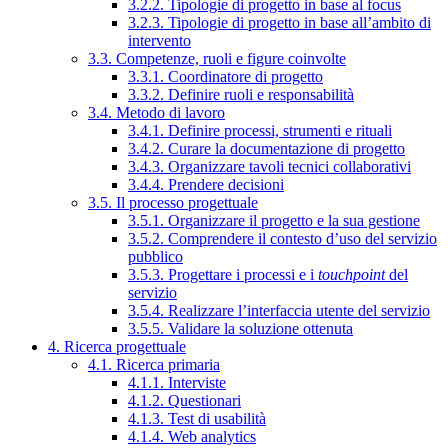
3.2.2. Tipologie di progetto in base al focus
3.2.3. Tipologie di progetto in base all’ambito di
intervento
3.3. Competenze, ruoli e figure coinvolte
3.3.1. Coordinatore di progetto
3.3.2. Definire ruoli e responsabilità
3.4. Metodo di lavoro
3.4.1. Definire processi, strumenti e rituali
3.4.2. Curare la documentazione di progetto
3.4.3. Organizzare tavoli tecnici collaborativi
3.4.4. Prendere decisioni
3.5. Il processo progettuale
3.5.1. Organizzare il progetto e la sua gestione
3.5.2. Comprendere il contesto d’uso del servizio
pubblico
3.5.3. Progettare i processi e i
touchpoint
del
servizio
3.5.4. Realizzare l’interfaccia utente del servizio
3.5.5. Validare la soluzione ottenuta
4. Ricerca progettuale
4.1. Ricerca primaria
4.1.1. Interviste
4.1.2. Questionari
4.1.3. Test di usabilità
4.1.4. Web analytics