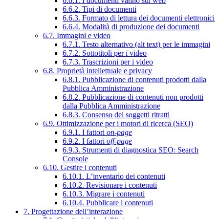
6.6.1. I documenti vanno sul web
6.6.2. Tipi di documenti
6.6.3. Formato di lettura dei documenti elettronici
6.6.4. Modalità di produzione dei documenti
6.7. Immagini e video
6.7.1. Testo alternativo (alt text) per le immagini
6.7.2. Sottotitoli per i video
6.7.3. Trascrizioni per i video
6.8. Proprietà intellettuale e privacy
6.8.1. Pubblicazione di contenuti prodotti dalla
Pubblica Amministrazione
6.8.2. Pubblicazione di contenuti non prodotti
dalla Pubblica Amministrazione
6.8.3. Consenso dei soggetti ritratti
6.9. Ottimizzazione per i motori di ricerca (SEO)
6.9.1. I fattori
on-page
6.9.2. I fattori
off-page
6.9.3. Strumenti di diagnostica SEO: Search
Console
6.10. Gestire i contenuti
6.10.1. L’inventario dei contenuti
6.10.2. Revisionare i contenuti
6.10.3. Migrare i contenuti
6.10.4. Pubblicare i contenuti
7. Progettazione dell’interazione