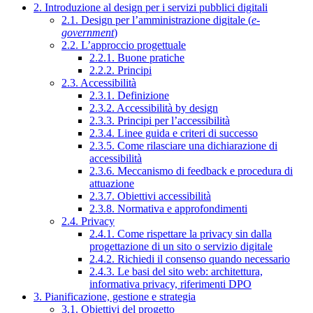
2. Introduzione al design per i servizi pubblici digitali
2.1. Design per l’amministrazione digitale (
e-
government
)
2.2. L’approccio progettuale
2.2.1. Buone pratiche
2.2.2. Principi
2.3. Accessibilità
2.3.1. Definizione
2.3.2. Accessibilità by design
2.3.3. Principi per l’accessibilità
2.3.4. Linee guida e criteri di successo
2.3.5. Come rilasciare una dichiarazione di
accessibilità
2.3.6. Meccanismo di feedback e procedura di
attuazione
2.3.7. Obiettivi accessibilità
2.3.8. Normativa e approfondimenti
2.4. Privacy
2.4.1. Come rispettare la privacy sin dalla
progettazione di un sito o servizio digitale
2.4.2. Richiedi il consenso quando necessario
2.4.3. Le basi del sito web: architettura,
informativa privacy, riferimenti DPO
3. Pianificazione, gestione e strategia
3.1. Obiettivi del progetto