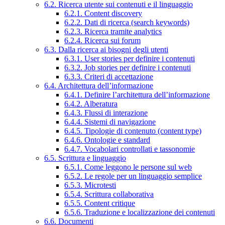
6.2. Ricerca utente sui contenuti e il linguaggio
6.2.1. Content discovery
6.2.2. Dati di ricerca (search keywords)
6.2.3. Ricerca tramite analytics
6.2.4. Ricerca sui forum
6.3. Dalla ricerca ai bisogni degli utenti
6.3.1. User stories per definire i contenuti
6.3.2. Job stories per definire i contenuti
6.3.3. Criteri di accettazione
6.4. Architettura dell’informazione
6.4.1. Definire l’architettura dell’informazione
6.4.2. Alberatura
6.4.3. Flussi di interazione
6.4.4. Sistemi di navigazione
6.4.5. Tipologie di contenuto (content type)
6.4.6. Ontologie e standard
6.4.7. Vocabolari controllati e tassonomie
6.5. Scrittura e linguaggio
6.5.1. Come leggono le persone sul web
6.5.2. Le regole per un linguaggio semplice
6.5.3. Microtesti
6.5.4. Scrittura collaborativa
6.5.5. Content critique
6.5.6. Traduzione e localizzazione dei contenuti
6.6. Documenti