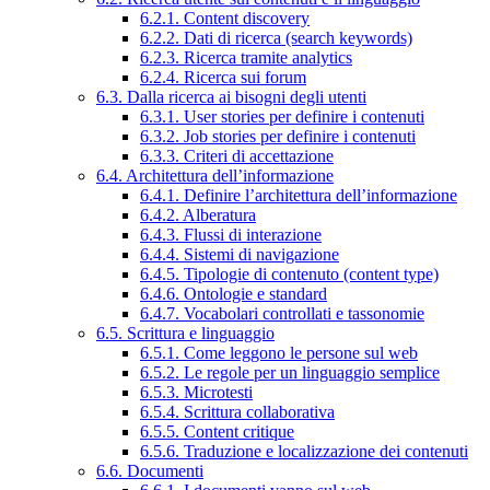
6.2.1. Content discovery
6.2.2. Dati di ricerca (search keywords)
6.2.3. Ricerca tramite analytics
6.2.4. Ricerca sui forum
6.3. Dalla ricerca ai bisogni degli utenti
6.3.1. User stories per definire i contenuti
6.3.2. Job stories per definire i contenuti
6.3.3. Criteri di accettazione
6.4. Architettura dell’informazione
6.4.1. Definire l’architettura dell’informazione
6.4.2. Alberatura
6.4.3. Flussi di interazione
6.4.4. Sistemi di navigazione
6.4.5. Tipologie di contenuto (content type)
6.4.6. Ontologie e standard
6.4.7. Vocabolari controllati e tassonomie
6.5. Scrittura e linguaggio
6.5.1. Come leggono le persone sul web
6.5.2. Le regole per un linguaggio semplice
6.5.3. Microtesti
6.5.4. Scrittura collaborativa
6.5.5. Content critique
6.5.6. Traduzione e localizzazione dei contenuti
6.6. Documenti