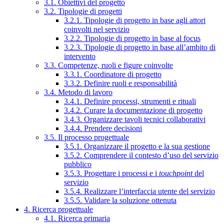
3.1. Obiettivi del progetto
3.2. Tipologie di progetti
3.2.1. Tipologie di progetto in base agli attori
coinvolti nel servizio
3.2.2. Tipologie di progetto in base al focus
3.2.3. Tipologie di progetto in base all’ambito di
intervento
3.3. Competenze, ruoli e figure coinvolte
3.3.1. Coordinatore di progetto
3.3.2. Definire ruoli e responsabilità
3.4. Metodo di lavoro
3.4.1. Definire processi, strumenti e rituali
3.4.2. Curare la documentazione di progetto
3.4.3. Organizzare tavoli tecnici collaborativi
3.4.4. Prendere decisioni
3.5. Il processo progettuale
3.5.1. Organizzare il progetto e la sua gestione
3.5.2. Comprendere il contesto d’uso del servizio
pubblico
3.5.3. Progettare i processi e i
touchpoint
del
servizio
3.5.4. Realizzare l’interfaccia utente del servizio
3.5.5. Validare la soluzione ottenuta
4. Ricerca progettuale
4.1. Ricerca primaria