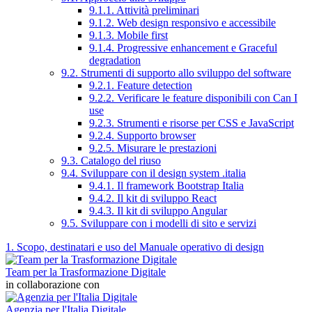
9.1.1. Attività preliminari
9.1.2. Web design responsivo e accessibile
9.1.3. Mobile first
9.1.4. Progressive enhancement e Graceful
degradation
9.2. Strumenti di supporto allo sviluppo del software
9.2.1. Feature detection
9.2.2. Verificare le feature disponibili con Can I
use
9.2.3. Strumenti e risorse per CSS e JavaScript
9.2.4. Supporto browser
9.2.5. Misurare le prestazioni
9.3. Catalogo del riuso
9.4. Sviluppare con il design system .italia
9.4.1. Il framework Bootstrap Italia
9.4.2. Il kit di sviluppo React
9.4.3. Il kit di sviluppo Angular
9.5. Sviluppare con i modelli di sito e servizi
1. Scopo, destinatari e uso del Manuale operativo di design
Team per la Trasformazione Digitale
in collaborazione con
Agenzia per l'Italia Digitale