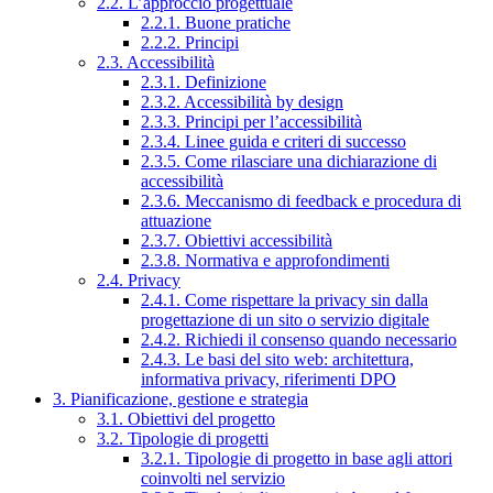
2.2. L’approccio progettuale
2.2.1. Buone pratiche
2.2.2. Principi
2.3. Accessibilità
2.3.1. Definizione
2.3.2. Accessibilità by design
2.3.3. Principi per l’accessibilità
2.3.4. Linee guida e criteri di successo
2.3.5. Come rilasciare una dichiarazione di
accessibilità
2.3.6. Meccanismo di feedback e procedura di
attuazione
2.3.7. Obiettivi accessibilità
2.3.8. Normativa e approfondimenti
2.4. Privacy
2.4.1. Come rispettare la privacy sin dalla
progettazione di un sito o servizio digitale
2.4.2. Richiedi il consenso quando necessario
2.4.3. Le basi del sito web: architettura,
informativa privacy, riferimenti DPO
3. Pianificazione, gestione e strategia
3.1. Obiettivi del progetto
3.2. Tipologie di progetti
3.2.1. Tipologie di progetto in base agli attori
coinvolti nel servizio