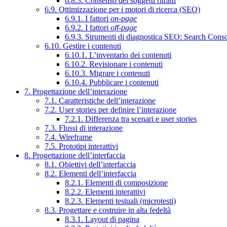
6.8.3. Consenso dei soggetti ritratti
6.9. Ottimizzazione per i motori di ricerca (SEO)
6.9.1. I fattori
on-page
6.9.2. I fattori
off-page
6.9.3. Strumenti di diagnostica SEO: Search Cons
6.10. Gestire i contenuti
6.10.1. L’inventario dei contenuti
6.10.2. Revisionare i contenuti
6.10.3. Migrare i contenuti
6.10.4. Pubblicare i contenuti
7. Progettazione dell’interazione
7.1. Caratteristiche dell’interazione
7.2. User stories per definire l’interazione
7.2.1. Differenza tra scenari e user stories
7.3. Flussi di interazione
7.4. Wireframe
7.5. Prototipi interattivi
8. Progettazione dell’interfaccia
8.1. Obiettivi dell’interfaccia
8.2. Elementi dell’interfaccia
8.2.1. Elementi di composizione
8.2.2. Elementi interattivi
8.2.3. Elementi testuali (microtesti)
8.3. Progettare e costruire in alta fedeltà
8.3.1. Layout di pagina