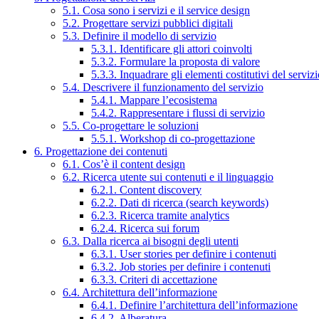
5.1. Cosa sono i servizi e il service design
5.2. Progettare servizi pubblici digitali
5.3. Definire il modello di servizio
5.3.1. Identificare gli attori coinvolti
5.3.2. Formulare la proposta di valore
5.3.3. Inquadrare gli elementi costitutivi del serviz
5.4. Descrivere il funzionamento del servizio
5.4.1. Mappare l’ecosistema
5.4.2. Rappresentare i flussi di servizio
5.5. Co-progettare le soluzioni
5.5.1. Workshop di co-progettazione
6. Progettazione dei contenuti
6.1. Cos’è il content design
6.2. Ricerca utente sui contenuti e il linguaggio
6.2.1. Content discovery
6.2.2. Dati di ricerca (search keywords)
6.2.3. Ricerca tramite analytics
6.2.4. Ricerca sui forum
6.3. Dalla ricerca ai bisogni degli utenti
6.3.1. User stories per definire i contenuti
6.3.2. Job stories per definire i contenuti
6.3.3. Criteri di accettazione
6.4. Architettura dell’informazione
6.4.1. Definire l’architettura dell’informazione
6.4.2. Alberatura