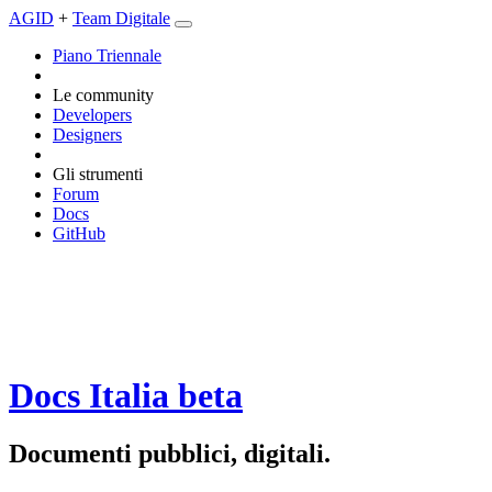
AGID
+
Team Digitale
Piano Triennale
Le community
Developers
Designers
Gli strumenti
Forum
Docs
GitHub
Docs Italia
beta
Documenti pubblici, digitali.