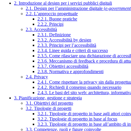
2. Introduzione al design per i servizi pubblici digitali
2.1. Design per l’amministrazione digitale (
e-government
2.2. L’approccio progettuale
2.2.1. Buone pratiche
2.2.2. Principi
2.3. Accessibilità
2.3.1. Definizione
2.3.2. Accessibilità by design
2.3.3. Principi per l’accessibilità
2.3.4. Linee guida e criteri di successo
2.3.5. Come rilasciare una dichiarazione di accessib
2.3.6. Meccanismo di feedback e procedura di attu
2.3.7. Obiettivi accessibilità
2.3.8. Normativa e approfondimenti
2.4. Privacy
2.4.1. Come rispettare la privacy sin dalla progettaz
2.4.2. Richiedi il consenso quando necessario
2.4.3. Le basi del sito web: architettura, informati
3. Pianificazione, gestione e strategia
3.1. Obiettivi del progetto
3.2. Tipologie di progetti
3.2.1. Tipologie di progetto in base agli attori coinv
3.2.2. Tipologie di progetto in base al focus
3.2.3. Tipologie di progetto in base all’ambito di i
3.3. Competenze, ruoli e figure coinvolte