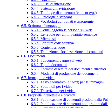
6.4.3. Flussi di interazione
6.4.4. Sistemi di navigazione
6.4.5. Tipologie di contenuto (content type)
6.4.6. Ontologie e standard
6.4.7. Vocabolari controllati e tassonomie
6.5. Scrittura e linguaggio
6.5.1. Come leggono le persone sul web
6.5.2. Le regole per un linguaggio semplice
6.5.3. Microtesti
6.5.4. Scrittura collaborativa
6.5.5. Content critique
6.5.6. Traduzione e localizzazione dei contenuti
6.6. Documenti
6.6.1. I documenti vanno sul web
6.6.2. Tipi di documenti
6.6.3. Formato di lettura dei documenti elettronici
6.6.4. Modalità di produzione dei documenti
6.7. Immagini e video
6.7.1. Testo alternativo (alt text) per le immagini
6.7.2. Sottotitoli per i video
6.7.3. Trascrizioni per i video
6.8. Proprietà intellettuale e privacy
6.8.1. Pubblicazione di contenuti prodotti dalla P
6.8.2. Pubblicazione di contenuti non prodotti dal