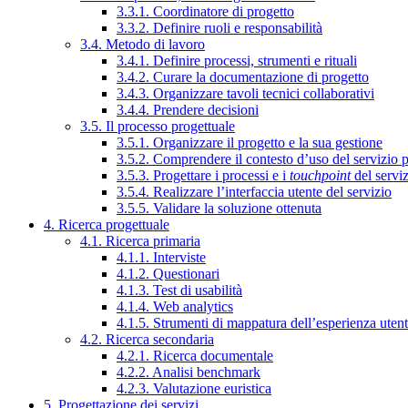
3.3.1. Coordinatore di progetto
3.3.2. Definire ruoli e responsabilità
3.4. Metodo di lavoro
3.4.1. Definire processi, strumenti e rituali
3.4.2. Curare la documentazione di progetto
3.4.3. Organizzare tavoli tecnici collaborativi
3.4.4. Prendere decisioni
3.5. Il processo progettuale
3.5.1. Organizzare il progetto e la sua gestione
3.5.2. Comprendere il contesto d’uso del servizio 
3.5.3. Progettare i processi e i
touchpoint
del servi
3.5.4. Realizzare l’interfaccia utente del servizio
3.5.5. Validare la soluzione ottenuta
4. Ricerca progettuale
4.1. Ricerca primaria
4.1.1. Interviste
4.1.2. Questionari
4.1.3. Test di usabilità
4.1.4. Web analytics
4.1.5. Strumenti di mappatura dell’esperienza uten
4.2. Ricerca secondaria
4.2.1. Ricerca documentale
4.2.2. Analisi benchmark
4.2.3. Valutazione euristica
5. Progettazione dei servizi