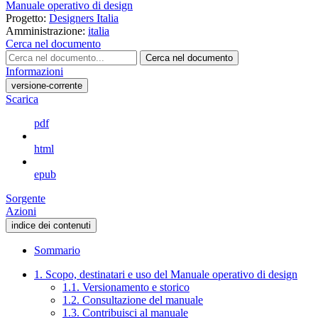
Manuale operativo di design
Progetto:
Designers Italia
Amministrazione:
italia
Cerca nel documento
Cerca nel documento
Informazioni
versione-corrente
Scarica
pdf
html
epub
Sorgente
Azioni
indice dei contenuti
Sommario
1. Scopo, destinatari e uso del Manuale operativo di design
1.1. Versionamento e storico
1.2. Consultazione del manuale
1.3. Contribuisci al manuale