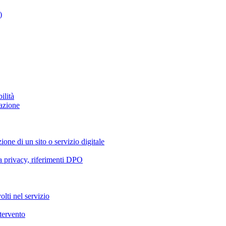
)
ilità
azione
ione di un sito o servizio digitale
va privacy, riferimenti DPO
olti nel servizio
ntervento