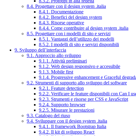
8.3.2. Prototipi in alta fedeltà
8.4. Progettare con il design system .italia
8.4.1. Documentazione
8.4.2. Benefici del design system
8.4.3. Risorse operative
8.4.4. Come contribuire al design system .italia
8.5. Progettare con i modelli di sito e servizi
8.5.1. Vantaggi dell’utilizzo dei modelli
8.5.2. I modelli di sito e servizi disponibili
9. Sviluppo dell’interfaccia
9.1. Approccio allo sviluppo
9.1.1. Attività preliminari
9.1.2. Web design responsivo e accessibile
9.1.3. Mobile first
9.1.4. Progressive enhancement e Graceful degrad
9.2. Strumenti di supporto allo sviluppo del software
9.2.1. Feature detection
9.2.2. Verificare le feature disponibili con Can I us
9.2.3. Strumenti e risorse per CSS e JavaScript
9.2.4. Supporto browser
9.2.5. Misurare le prestazioni
9.3. Catalogo del riuso
9.4. Sviluppare con il design system .italia
9.4.1. Il framework Bootstrap Italia
9.4.2. Il kit di sviluppo React