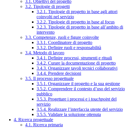
3.1. Obiettivi del progetto
3.2. Tipologie di progetti
3.2.1. Tipologie di progetto in base agli attori
coinvolti nel servizio
3.2.2. Tipologie di progetto in base al focus
3.2.3. Tipologie di progetto in base all’ambito di
intervento
3.3. Competenze, ruoli e figure coinvolte
3.3.1. Coordinatore di progetto
3.3.2. Definire ruoli e responsabilità
3.4. Metodo di lavoro
3.4.1. Definire processi, strumenti e rituali
3.4.2. Curare la documentazione di progetto
3.4.3. Organizzare tavoli tecnici collaborativi
3.4.4. Prendere decisioni
3.5. Il processo progettuale
3.5.1. Organizzare il progetto e la sua gestione
3.5.2. Comprendere il contesto d’uso del servizio
pubblico
3.5.3. Progettare i processi e i
touchpoint
del
servizio
3.5.4. Realizzare l’interfaccia utente del servizio
3.5.5. Validare la soluzione ottenuta
4. Ricerca progettuale
4.1. Ricerca primaria