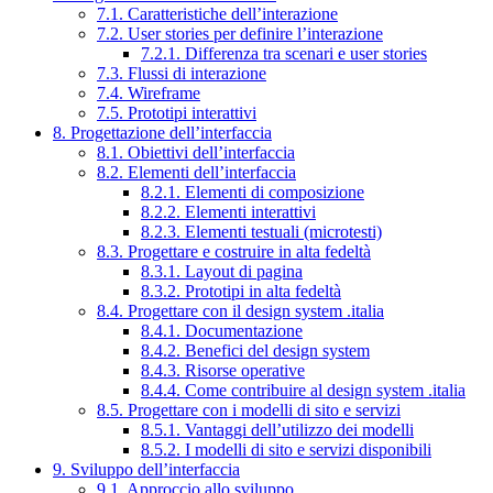
7.1. Caratteristiche dell’interazione
7.2. User stories per definire l’interazione
7.2.1. Differenza tra scenari e user stories
7.3. Flussi di interazione
7.4. Wireframe
7.5. Prototipi interattivi
8. Progettazione dell’interfaccia
8.1. Obiettivi dell’interfaccia
8.2. Elementi dell’interfaccia
8.2.1. Elementi di composizione
8.2.2. Elementi interattivi
8.2.3. Elementi testuali (microtesti)
8.3. Progettare e costruire in alta fedeltà
8.3.1. Layout di pagina
8.3.2. Prototipi in alta fedeltà
8.4. Progettare con il design system .italia
8.4.1. Documentazione
8.4.2. Benefici del design system
8.4.3. Risorse operative
8.4.4. Come contribuire al design system .italia
8.5. Progettare con i modelli di sito e servizi
8.5.1. Vantaggi dell’utilizzo dei modelli
8.5.2. I modelli di sito e servizi disponibili
9. Sviluppo dell’interfaccia
9.1. Approccio allo sviluppo