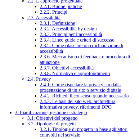
2.2. L’approccio progettuale
2.2.1. Buone pratiche
2.2.2. Principi
2.3. Accessibilità
2.3.1. Definizione
2.3.2. Accessibilità by design
2.3.3. Principi per l’accessibilità
2.3.4. Linee guida e criteri di successo
2.3.5. Come rilasciare una dichiarazione di
accessibilità
2.3.6. Meccanismo di feedback e procedura di
attuazione
2.3.7. Obiettivi accessibilità
2.3.8. Normativa e approfondimenti
2.4. Privacy
2.4.1. Come rispettare la privacy sin dalla
progettazione di un sito o servizio digitale
2.4.2. Richiedi il consenso quando necessario
2.4.3. Le basi del sito web: architettura,
informativa privacy, riferimenti DPO
3. Pianificazione, gestione e strategia
3.1. Obiettivi del progetto
3.2. Tipologie di progetti
3.2.1. Tipologie di progetto in base agli attori
coinvolti nel servizio