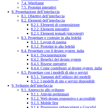
7.4. Wireframe
7.5. Prototipi interattivi
8. Progettazione dell’interfaccia
8.1. Obiettivi dell’interfaccia
8.2. Elementi dell’interfaccia
8.2.1. Elementi di composizione
8.2.2. Elementi interattivi
8.2.3. Elementi testuali (microtesti)
8.3. Progettare e costruire in alta fedeltà
8.3.1. Layout di pagina
8.3.2. Prototipi in alta fedeltà
8.4. Progettare con il design system .italia
8.4.1. Documentazione
8.4.2. Benefici del design system
8.4.3. Risorse operative
8.4.4. Come contribuire al design system .italia
8.5. Progettare con i modelli di sito e servizi
8.5.1. Vantaggi dell’utilizzo dei modelli
8.5.2. I modelli di sito e servizi disponibili
9. Sviluppo dell’interfaccia
9.1. Approccio allo sviluppo
9.1.1. Attività preliminari
9.1.2. Web design responsivo e accessibile
9.1.3. Mobile first
9.1.4. Progressive enhancement e Graceful