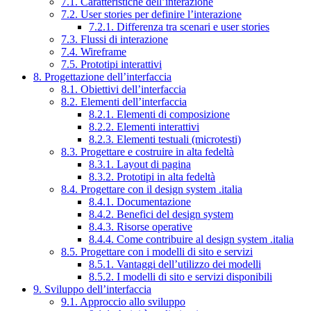
7.1. Caratteristiche dell’interazione
7.2. User stories per definire l’interazione
7.2.1. Differenza tra scenari e user stories
7.3. Flussi di interazione
7.4. Wireframe
7.5. Prototipi interattivi
8. Progettazione dell’interfaccia
8.1. Obiettivi dell’interfaccia
8.2. Elementi dell’interfaccia
8.2.1. Elementi di composizione
8.2.2. Elementi interattivi
8.2.3. Elementi testuali (microtesti)
8.3. Progettare e costruire in alta fedeltà
8.3.1. Layout di pagina
8.3.2. Prototipi in alta fedeltà
8.4. Progettare con il design system .italia
8.4.1. Documentazione
8.4.2. Benefici del design system
8.4.3. Risorse operative
8.4.4. Come contribuire al design system .italia
8.5. Progettare con i modelli di sito e servizi
8.5.1. Vantaggi dell’utilizzo dei modelli
8.5.2. I modelli di sito e servizi disponibili
9. Sviluppo dell’interfaccia
9.1. Approccio allo sviluppo