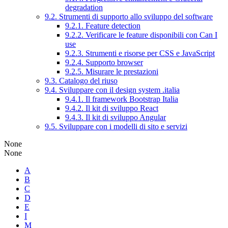
degradation
9.2. Strumenti di supporto allo sviluppo del software
9.2.1. Feature detection
9.2.2. Verificare le feature disponibili con Can I
use
9.2.3. Strumenti e risorse per CSS e JavaScript
9.2.4. Supporto browser
9.2.5. Misurare le prestazioni
9.3. Catalogo del riuso
9.4. Sviluppare con il design system .italia
9.4.1. Il framework Bootstrap Italia
9.4.2. Il kit di sviluppo React
9.4.3. Il kit di sviluppo Angular
9.5. Sviluppare con i modelli di sito e servizi
None
None
A
B
C
D
E
I
M