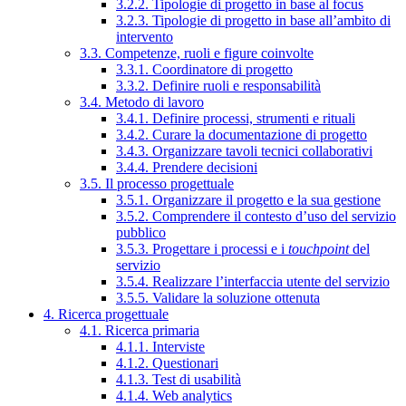
3.2.2. Tipologie di progetto in base al focus
3.2.3. Tipologie di progetto in base all’ambito di
intervento
3.3. Competenze, ruoli e figure coinvolte
3.3.1. Coordinatore di progetto
3.3.2. Definire ruoli e responsabilità
3.4. Metodo di lavoro
3.4.1. Definire processi, strumenti e rituali
3.4.2. Curare la documentazione di progetto
3.4.3. Organizzare tavoli tecnici collaborativi
3.4.4. Prendere decisioni
3.5. Il processo progettuale
3.5.1. Organizzare il progetto e la sua gestione
3.5.2. Comprendere il contesto d’uso del servizio
pubblico
3.5.3. Progettare i processi e i
touchpoint
del
servizio
3.5.4. Realizzare l’interfaccia utente del servizio
3.5.5. Validare la soluzione ottenuta
4. Ricerca progettuale
4.1. Ricerca primaria
4.1.1. Interviste
4.1.2. Questionari
4.1.3. Test di usabilità
4.1.4. Web analytics