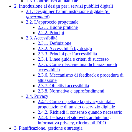
1.3. Contribuisci al manuale
2. Introduzione al design per i servizi pubblici digitali
2.1. Design per l’amministrazione digitale (
e-
government
)
2.2. L’approccio progettuale
2.2.1. Buone pratiche
2.2.2. Principi
2.3. Accessibilità
2.3.1. Definizione
2.3.2. Accessibilità by design
2.3.3. Principi per l’accessibilità
2.3.4. Linee guida e criteri di successo
2.3.5. Come rilasciare una dichiarazione di
accessibilità
2.3.6. Meccanismo di feedback e procedura di
attuazione
2.3.7. Obiettivi accessibilità
2.3.8. Normativa e approfondimenti
2.4. Privacy
2.4.1. Come rispettare la privacy sin dalla
progettazione di un sito o servizio digitale
2.4.2. Richiedi il consenso quando necessario
2.4.3. Le basi del sito web: architettura,
informativa privacy, riferimenti DPO
3. Pianificazione, gestione e strategia