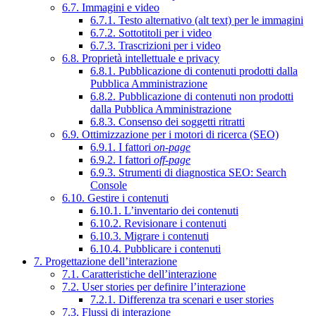
6.7. Immagini e video
6.7.1. Testo alternativo (alt text) per le immagini
6.7.2. Sottotitoli per i video
6.7.3. Trascrizioni per i video
6.8. Proprietà intellettuale e privacy
6.8.1. Pubblicazione di contenuti prodotti dalla
Pubblica Amministrazione
6.8.2. Pubblicazione di contenuti non prodotti
dalla Pubblica Amministrazione
6.8.3. Consenso dei soggetti ritratti
6.9. Ottimizzazione per i motori di ricerca (SEO)
6.9.1. I fattori
on-page
6.9.2. I fattori
off-page
6.9.3. Strumenti di diagnostica SEO: Search
Console
6.10. Gestire i contenuti
6.10.1. L’inventario dei contenuti
6.10.2. Revisionare i contenuti
6.10.3. Migrare i contenuti
6.10.4. Pubblicare i contenuti
7. Progettazione dell’interazione
7.1. Caratteristiche dell’interazione
7.2. User stories per definire l’interazione
7.2.1. Differenza tra scenari e user stories
7.3. Flussi di interazione