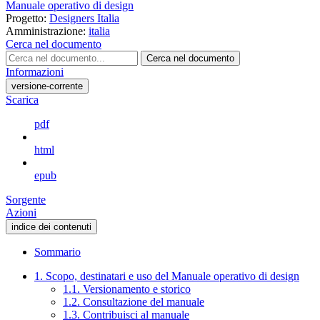
Manuale operativo di design
Progetto:
Designers Italia
Amministrazione:
italia
Cerca nel documento
Cerca nel documento
Informazioni
versione-corrente
Scarica
pdf
html
epub
Sorgente
Azioni
indice dei contenuti
Sommario
1. Scopo, destinatari e uso del Manuale operativo di design
1.1. Versionamento e storico
1.2. Consultazione del manuale
1.3. Contribuisci al manuale