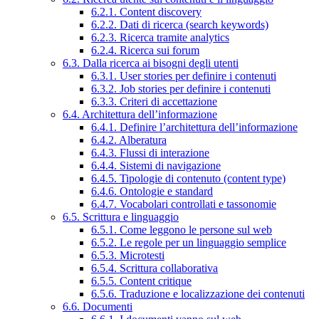
6.2.1. Content discovery
6.2.2. Dati di ricerca (search keywords)
6.2.3. Ricerca tramite analytics
6.2.4. Ricerca sui forum
6.3. Dalla ricerca ai bisogni degli utenti
6.3.1. User stories per definire i contenuti
6.3.2. Job stories per definire i contenuti
6.3.3. Criteri di accettazione
6.4. Architettura dell’informazione
6.4.1. Definire l’architettura dell’informazione
6.4.2. Alberatura
6.4.3. Flussi di interazione
6.4.4. Sistemi di navigazione
6.4.5. Tipologie di contenuto (content type)
6.4.6. Ontologie e standard
6.4.7. Vocabolari controllati e tassonomie
6.5. Scrittura e linguaggio
6.5.1. Come leggono le persone sul web
6.5.2. Le regole per un linguaggio semplice
6.5.3. Microtesti
6.5.4. Scrittura collaborativa
6.5.5. Content critique
6.5.6. Traduzione e localizzazione dei contenuti
6.6. Documenti