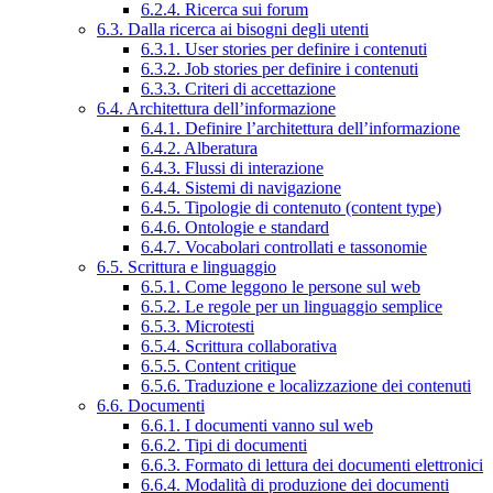
6.2.4. Ricerca sui forum
6.3. Dalla ricerca ai bisogni degli utenti
6.3.1. User stories per definire i contenuti
6.3.2. Job stories per definire i contenuti
6.3.3. Criteri di accettazione
6.4. Architettura dell’informazione
6.4.1. Definire l’architettura dell’informazione
6.4.2. Alberatura
6.4.3. Flussi di interazione
6.4.4. Sistemi di navigazione
6.4.5. Tipologie di contenuto (content type)
6.4.6. Ontologie e standard
6.4.7. Vocabolari controllati e tassonomie
6.5. Scrittura e linguaggio
6.5.1. Come leggono le persone sul web
6.5.2. Le regole per un linguaggio semplice
6.5.3. Microtesti
6.5.4. Scrittura collaborativa
6.5.5. Content critique
6.5.6. Traduzione e localizzazione dei contenuti
6.6. Documenti
6.6.1. I documenti vanno sul web
6.6.2. Tipi di documenti
6.6.3. Formato di lettura dei documenti elettronici
6.6.4. Modalità di produzione dei documenti