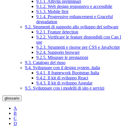
9.1.1. Attività preliminari
9.1.2. Web design responsivo e accessibile
9.1.3. Mobile first
9.1.4. Progressive enhancement e Graceful
degradation
9.2. Strumenti di supporto allo sviluppo del software
9.2.1. Feature detection
9.2.2. Verificare le feature disponibili con Can I
use
9.2.3. Strumenti e risorse per CSS e JavaScript
9.2.4. Supporto browser
9.2.5. Misurare le prestazioni
9.3. Catalogo del riuso
9.4. Sviluppare con il design system .italia
9.4.1. Il framework Bootstrap Italia
9.4.2. Il kit di sviluppo React
9.4.3. Il kit di sviluppo Angular
9.5. Sviluppare con i modelli di sito e servizi
glossario
A
B
C
D