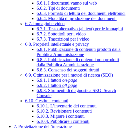
6.6.1. I documenti vanno sul web
6.6.2. Tipi di documenti
6.6.3. Formato di lettura dei documenti elettronici
6.6.4. Modalità di produzione dei documenti
6.7. Immagini e video
6.7.1. Testo alternativo (alt text) per le immagini
6.7.2. Sottotitoli per i video
6.7.3. Trascrizioni per i video
6.8. Proprietà intellettuale e privacy
6.8.1. Pubblicazione di contenuti prodotti dalla
Pubblica Amministrazione
6.8.2. Pubblicazione di contenuti non prodotti
dalla Pubblica Amministrazione
6.8.3. Consenso dei soggetti ritratti
6.9. Ottimizzazione per i motori di ricerca (SEO)
6.9.1. I fattori
on-page
6.9.2. I fattori
off-page
6.9.3. Strumenti di diagnostica SEO: Search
Console
6.10. Gestire i contenuti
6.10.1. L’inventario dei contenuti
6.10.2. Revisionare i contenuti
6.10.3. Migrare i contenuti
6.10.4. Pubblicare i contenuti
7. Progettazione dell’interazione