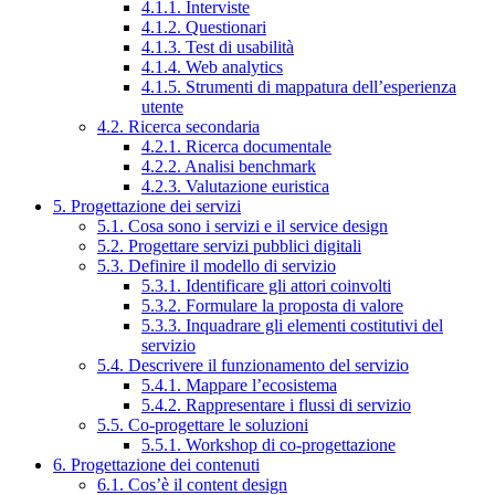
4.1.1. Interviste
4.1.2. Questionari
4.1.3. Test di usabilità
4.1.4. Web analytics
4.1.5. Strumenti di mappatura dell’esperienza
utente
4.2. Ricerca secondaria
4.2.1. Ricerca documentale
4.2.2. Analisi benchmark
4.2.3. Valutazione euristica
5. Progettazione dei servizi
5.1. Cosa sono i servizi e il service design
5.2. Progettare servizi pubblici digitali
5.3. Definire il modello di servizio
5.3.1. Identificare gli attori coinvolti
5.3.2. Formulare la proposta di valore
5.3.3. Inquadrare gli elementi costitutivi del
servizio
5.4. Descrivere il funzionamento del servizio
5.4.1. Mappare l’ecosistema
5.4.2. Rappresentare i flussi di servizio
5.5. Co-progettare le soluzioni
5.5.1. Workshop di co-progettazione
6. Progettazione dei contenuti
6.1. Cos’è il content design