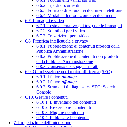
6.6.1. I documenti vanno sul web
6.6.2. Tipi di documenti
6.6.3. Formato di lettura dei documenti elettronici
6.6.4. Modalità di produzione dei documenti
6.7. Immagini e video
6.7.1. Testo alternativo (alt text) per le immagini
6.7.2. Sottotitoli per i video
6.7.3. Trascrizioni per i video
6.8. Proprietà intellettuale e privacy
6.8.1. Pubblicazione di contenuti prodotti dalla
Pubblica Amministrazione
6.8.2. Pubblicazione di contenuti non prodotti
dalla Pubblica Amministrazione
6.8.3. Consenso dei soggetti ritratti
6.9. Ottimizzazione per i motori di ricerca (SEO)
6.9.1. I fattori
on-page
6.9.2. I fattori
off-page
6.9.3. Strumenti di diagnostica SEO: Search
Console
6.10. Gestire i contenuti
6.10.1. L’inventario dei contenuti
6.10.2. Revisionare i contenuti
6.10.3. Migrare i contenuti
6.10.4. Pubblicare i contenuti
7. Progettazione dell’interazione