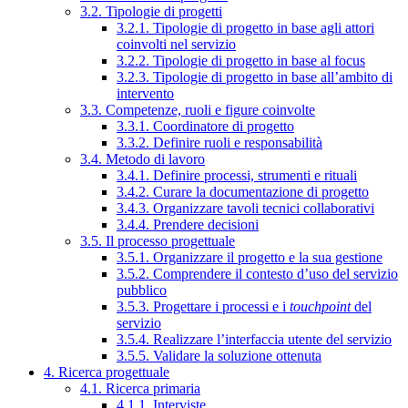
3.2. Tipologie di progetti
3.2.1. Tipologie di progetto in base agli attori
coinvolti nel servizio
3.2.2. Tipologie di progetto in base al focus
3.2.3. Tipologie di progetto in base all’ambito di
intervento
3.3. Competenze, ruoli e figure coinvolte
3.3.1. Coordinatore di progetto
3.3.2. Definire ruoli e responsabilità
3.4. Metodo di lavoro
3.4.1. Definire processi, strumenti e rituali
3.4.2. Curare la documentazione di progetto
3.4.3. Organizzare tavoli tecnici collaborativi
3.4.4. Prendere decisioni
3.5. Il processo progettuale
3.5.1. Organizzare il progetto e la sua gestione
3.5.2. Comprendere il contesto d’uso del servizio
pubblico
3.5.3. Progettare i processi e i
touchpoint
del
servizio
3.5.4. Realizzare l’interfaccia utente del servizio
3.5.5. Validare la soluzione ottenuta
4. Ricerca progettuale
4.1. Ricerca primaria
4.1.1. Interviste