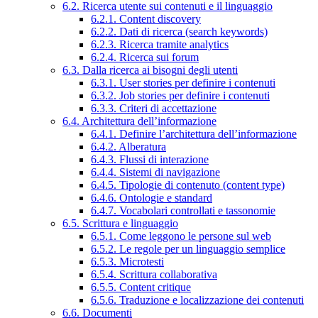
6.2. Ricerca utente sui contenuti e il linguaggio
6.2.1. Content discovery
6.2.2. Dati di ricerca (search keywords)
6.2.3. Ricerca tramite analytics
6.2.4. Ricerca sui forum
6.3. Dalla ricerca ai bisogni degli utenti
6.3.1. User stories per definire i contenuti
6.3.2. Job stories per definire i contenuti
6.3.3. Criteri di accettazione
6.4. Architettura dell’informazione
6.4.1. Definire l’architettura dell’informazione
6.4.2. Alberatura
6.4.3. Flussi di interazione
6.4.4. Sistemi di navigazione
6.4.5. Tipologie di contenuto (content type)
6.4.6. Ontologie e standard
6.4.7. Vocabolari controllati e tassonomie
6.5. Scrittura e linguaggio
6.5.1. Come leggono le persone sul web
6.5.2. Le regole per un linguaggio semplice
6.5.3. Microtesti
6.5.4. Scrittura collaborativa
6.5.5. Content critique
6.5.6. Traduzione e localizzazione dei contenuti
6.6. Documenti