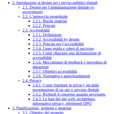
2. Introduzione al design per i servizi pubblici digitali
2.1. Design per l’amministrazione digitale (
e-
government
)
2.2. L’approccio progettuale
2.2.1. Buone pratiche
2.2.2. Principi
2.3. Accessibilità
2.3.1. Definizione
2.3.2. Accessibilità by design
2.3.3. Principi per l’accessibilità
2.3.4. Linee guida e criteri di successo
2.3.5. Come rilasciare una dichiarazione di
accessibilità
2.3.6. Meccanismo di feedback e procedura di
attuazione
2.3.7. Obiettivi accessibilità
2.3.8. Normativa e approfondimenti
2.4. Privacy
2.4.1. Come rispettare la privacy sin dalla
progettazione di un sito o servizio digitale
2.4.2. Richiedi il consenso quando necessario
2.4.3. Le basi del sito web: architettura,
informativa privacy, riferimenti DPO
3. Pianificazione, gestione e strategia
3.1. Obiettivi del progetto