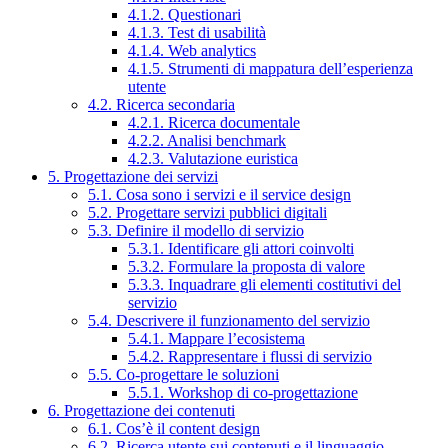
4.1.2. Questionari
4.1.3. Test di usabilità
4.1.4. Web analytics
4.1.5. Strumenti di mappatura dell’esperienza
utente
4.2. Ricerca secondaria
4.2.1. Ricerca documentale
4.2.2. Analisi benchmark
4.2.3. Valutazione euristica
5. Progettazione dei servizi
5.1. Cosa sono i servizi e il service design
5.2. Progettare servizi pubblici digitali
5.3. Definire il modello di servizio
5.3.1. Identificare gli attori coinvolti
5.3.2. Formulare la proposta di valore
5.3.3. Inquadrare gli elementi costitutivi del
servizio
5.4. Descrivere il funzionamento del servizio
5.4.1. Mappare l’ecosistema
5.4.2. Rappresentare i flussi di servizio
5.5. Co-progettare le soluzioni
5.5.1. Workshop di co-progettazione
6. Progettazione dei contenuti
6.1. Cos’è il content design
6.2. Ricerca utente sui contenuti e il linguaggio