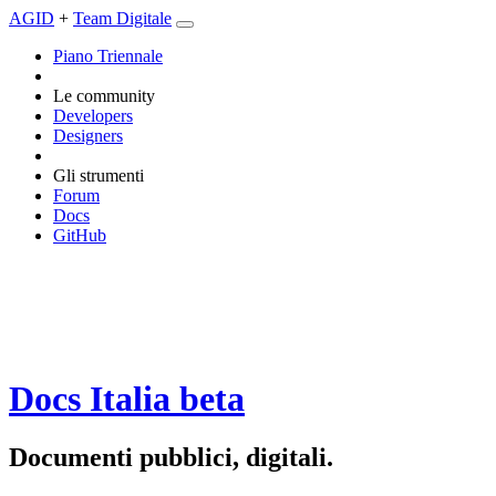
AGID
+
Team Digitale
Piano Triennale
Le community
Developers
Designers
Gli strumenti
Forum
Docs
GitHub
Docs Italia
beta
Documenti pubblici, digitali.