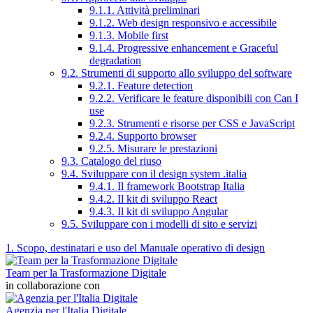
9.1.1. Attività preliminari
9.1.2. Web design responsivo e accessibile
9.1.3. Mobile first
9.1.4. Progressive enhancement e Graceful
degradation
9.2. Strumenti di supporto allo sviluppo del software
9.2.1. Feature detection
9.2.2. Verificare le feature disponibili con Can I
use
9.2.3. Strumenti e risorse per CSS e JavaScript
9.2.4. Supporto browser
9.2.5. Misurare le prestazioni
9.3. Catalogo del riuso
9.4. Sviluppare con il design system .italia
9.4.1. Il framework Bootstrap Italia
9.4.2. Il kit di sviluppo React
9.4.3. Il kit di sviluppo Angular
9.5. Sviluppare con i modelli di sito e servizi
1. Scopo, destinatari e uso del Manuale operativo di design
Team per la Trasformazione Digitale
in collaborazione con
Agenzia per l'Italia Digitale