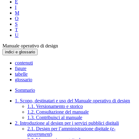
E
I
M
O
S
T
U
Manuale operativo di design
indici e glossario
contenuti
figure
tabelle
glossario
Sommario
1. Scopo, destinatari e uso del Manuale operativo di design
1.1. Versionamento e storico
1.2. Consultazione del manuale
1.3. Contribuisci al manuale
2. Introduzione al design per i servizi pubblici digitali
2.1. Design per l’amministrazione digitale (
e-
government
)