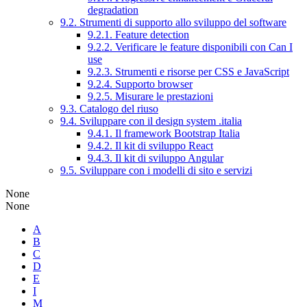
degradation
9.2. Strumenti di supporto allo sviluppo del software
9.2.1. Feature detection
9.2.2. Verificare le feature disponibili con Can I
use
9.2.3. Strumenti e risorse per CSS e JavaScript
9.2.4. Supporto browser
9.2.5. Misurare le prestazioni
9.3. Catalogo del riuso
9.4. Sviluppare con il design system .italia
9.4.1. Il framework Bootstrap Italia
9.4.2. Il kit di sviluppo React
9.4.3. Il kit di sviluppo Angular
9.5. Sviluppare con i modelli di sito e servizi
None
None
A
B
C
D
E
I
M