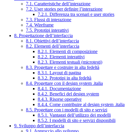
7.1. Caratteristiche dell’interazione
7.2. User stories per definire l’interazione
7.2.1. Differenza tra scenari e user stories
7.3. Flussi di interazione
7.4. Wireframe
7.5. Prototipi interattivi
8. Progettazione dell’interfaccia
8.1. Obiettivi dell’interfaccia
8.2. Elementi dell’interfaccia
8.2.1. Elementi di composizione
8.2.2. Elementi interattivi
8.2.3. Elementi testuali (microtesti)
8.3. Progettare e costruire in alta fedeltà
8.3.1. Layout di pagina
8.3.2. Prototipi in alta fedeltà
8.4. Progettare con il design system .italia
8.4.1. Documentazione
8.4.2. Benefici del design system
8.4.3. Risorse operative
8.4.4. Come contribuire al design system .italia
8.5. Progettare con i modelli di sito e servizi
8.5.1. Vantaggi dell’utilizzo dei modelli
8.5.2. I modelli di sito e servizi disponibili
9. Sviluppo dell’interfaccia
9.1. Approccio allo sviluppo