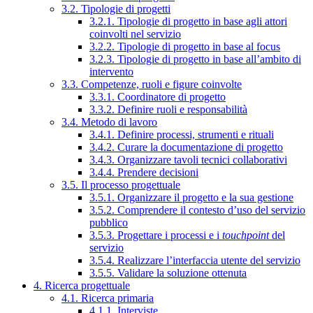
3.2. Tipologie di progetti
3.2.1. Tipologie di progetto in base agli attori
coinvolti nel servizio
3.2.2. Tipologie di progetto in base al focus
3.2.3. Tipologie di progetto in base all’ambito di
intervento
3.3. Competenze, ruoli e figure coinvolte
3.3.1. Coordinatore di progetto
3.3.2. Definire ruoli e responsabilità
3.4. Metodo di lavoro
3.4.1. Definire processi, strumenti e rituali
3.4.2. Curare la documentazione di progetto
3.4.3. Organizzare tavoli tecnici collaborativi
3.4.4. Prendere decisioni
3.5. Il processo progettuale
3.5.1. Organizzare il progetto e la sua gestione
3.5.2. Comprendere il contesto d’uso del servizio
pubblico
3.5.3. Progettare i processi e i
touchpoint
del
servizio
3.5.4. Realizzare l’interfaccia utente del servizio
3.5.5. Validare la soluzione ottenuta
4. Ricerca progettuale
4.1. Ricerca primaria
4.1.1. Interviste