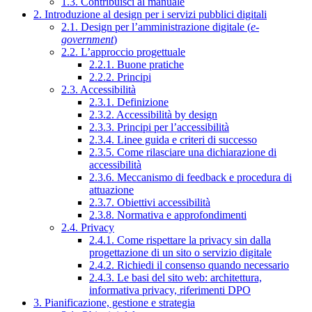
1.3. Contribuisci al manuale
2. Introduzione al design per i servizi pubblici digitali
2.1. Design per l’amministrazione digitale (
e-
government
)
2.2. L’approccio progettuale
2.2.1. Buone pratiche
2.2.2. Principi
2.3. Accessibilità
2.3.1. Definizione
2.3.2. Accessibilità by design
2.3.3. Principi per l’accessibilità
2.3.4. Linee guida e criteri di successo
2.3.5. Come rilasciare una dichiarazione di
accessibilità
2.3.6. Meccanismo di feedback e procedura di
attuazione
2.3.7. Obiettivi accessibilità
2.3.8. Normativa e approfondimenti
2.4. Privacy
2.4.1. Come rispettare la privacy sin dalla
progettazione di un sito o servizio digitale
2.4.2. Richiedi il consenso quando necessario
2.4.3. Le basi del sito web: architettura,
informativa privacy, riferimenti DPO
3. Pianificazione, gestione e strategia