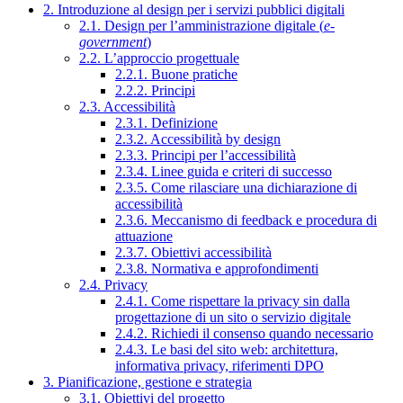
2. Introduzione al design per i servizi pubblici digitali
2.1. Design per l’amministrazione digitale (
e-
government
)
2.2. L’approccio progettuale
2.2.1. Buone pratiche
2.2.2. Principi
2.3. Accessibilità
2.3.1. Definizione
2.3.2. Accessibilità by design
2.3.3. Principi per l’accessibilità
2.3.4. Linee guida e criteri di successo
2.3.5. Come rilasciare una dichiarazione di
accessibilità
2.3.6. Meccanismo di feedback e procedura di
attuazione
2.3.7. Obiettivi accessibilità
2.3.8. Normativa e approfondimenti
2.4. Privacy
2.4.1. Come rispettare la privacy sin dalla
progettazione di un sito o servizio digitale
2.4.2. Richiedi il consenso quando necessario
2.4.3. Le basi del sito web: architettura,
informativa privacy, riferimenti DPO
3. Pianificazione, gestione e strategia
3.1. Obiettivi del progetto