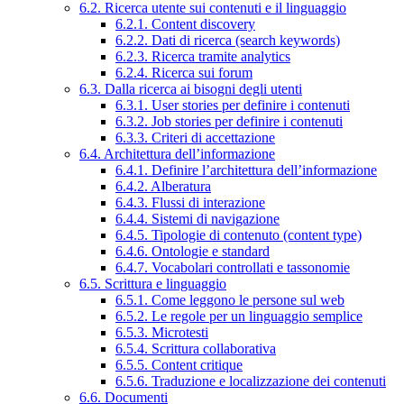
6.2. Ricerca utente sui contenuti e il linguaggio
6.2.1. Content discovery
6.2.2. Dati di ricerca (search keywords)
6.2.3. Ricerca tramite analytics
6.2.4. Ricerca sui forum
6.3. Dalla ricerca ai bisogni degli utenti
6.3.1. User stories per definire i contenuti
6.3.2. Job stories per definire i contenuti
6.3.3. Criteri di accettazione
6.4. Architettura dell’informazione
6.4.1. Definire l’architettura dell’informazione
6.4.2. Alberatura
6.4.3. Flussi di interazione
6.4.4. Sistemi di navigazione
6.4.5. Tipologie di contenuto (content type)
6.4.6. Ontologie e standard
6.4.7. Vocabolari controllati e tassonomie
6.5. Scrittura e linguaggio
6.5.1. Come leggono le persone sul web
6.5.2. Le regole per un linguaggio semplice
6.5.3. Microtesti
6.5.4. Scrittura collaborativa
6.5.5. Content critique
6.5.6. Traduzione e localizzazione dei contenuti
6.6. Documenti