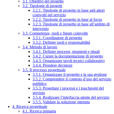
3.1. Obiettivi del progetto
3.2. Tipologie di progetti
3.2.1. Tipologie di progetto in base agli attori
coinvolti nel servizio
3.2.2. Tipologie di progetto in base al focus
3.2.3. Tipologie di progetto in base all’ambito di
intervento
3.3. Competenze, ruoli e figure coinvolte
3.3.1. Coordinatore di progetto
3.3.2. Definire ruoli e responsabilità
3.4. Metodo di lavoro
3.4.1. Definire processi, strumenti e rituali
3.4.2. Curare la documentazione di progetto
3.4.3. Organizzare tavoli tecnici collaborativi
3.4.4. Prendere decisioni
3.5. Il processo progettuale
3.5.1. Organizzare il progetto e la sua gestione
3.5.2. Comprendere il contesto d’uso del servizio
pubblico
3.5.3. Progettare i processi e i
touchpoint
del
servizio
3.5.4. Realizzare l’interfaccia utente del servizio
3.5.5. Validare la soluzione ottenuta
4. Ricerca progettuale
4.1. Ricerca primaria