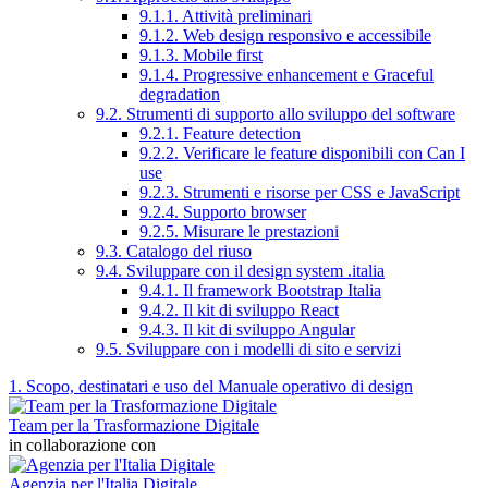
9.1.1. Attività preliminari
9.1.2. Web design responsivo e accessibile
9.1.3. Mobile first
9.1.4. Progressive enhancement e Graceful
degradation
9.2. Strumenti di supporto allo sviluppo del software
9.2.1. Feature detection
9.2.2. Verificare le feature disponibili con Can I
use
9.2.3. Strumenti e risorse per CSS e JavaScript
9.2.4. Supporto browser
9.2.5. Misurare le prestazioni
9.3. Catalogo del riuso
9.4. Sviluppare con il design system .italia
9.4.1. Il framework Bootstrap Italia
9.4.2. Il kit di sviluppo React
9.4.3. Il kit di sviluppo Angular
9.5. Sviluppare con i modelli di sito e servizi
1. Scopo, destinatari e uso del Manuale operativo di design
Team per la Trasformazione Digitale
in collaborazione con
Agenzia per l'Italia Digitale