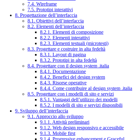
7.4. Wireframe
7.5. Prototipi interattivi
8. Progettazione dell’interfaccia
8.1. Obiettivi dell’interfaccia
8.2. Elementi dell’interfaccia
8.2.1. Elementi di composizione
8.2.2. Elementi interattivi
8.2.3. Elementi testuali (microtesti)
8.3. Progettare e costruire in alta fedeltà
8.3.1. Layout di pagina
8.3.2. Prototipi in alta fedeltà
8.4. Progettare con il design system .italia
8.4.1. Documentazione
8.4.2. Benefici del design system
8.4.3. Risorse operative
8.4.4. Come contribuire al design system .italia
8.5. Progettare con i modelli di sito e servizi
8.5.1. Vantaggi dell’utilizzo dei modelli
8.5.2. I modelli di sito e servizi disponibili
9. Sviluppo dell’interfaccia
9.1. Approccio allo sviluppo
9.1.1. Attività preliminari
9.1.2. Web design responsivo e accessibile
9.1.3. Mobile first
9.1.4. Progressive enhancement e Graceful