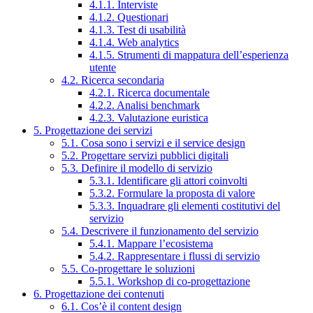
4.1.1. Interviste
4.1.2. Questionari
4.1.3. Test di usabilità
4.1.4. Web analytics
4.1.5. Strumenti di mappatura dell’esperienza
utente
4.2. Ricerca secondaria
4.2.1. Ricerca documentale
4.2.2. Analisi benchmark
4.2.3. Valutazione euristica
5. Progettazione dei servizi
5.1. Cosa sono i servizi e il service design
5.2. Progettare servizi pubblici digitali
5.3. Definire il modello di servizio
5.3.1. Identificare gli attori coinvolti
5.3.2. Formulare la proposta di valore
5.3.3. Inquadrare gli elementi costitutivi del
servizio
5.4. Descrivere il funzionamento del servizio
5.4.1. Mappare l’ecosistema
5.4.2. Rappresentare i flussi di servizio
5.5. Co-progettare le soluzioni
5.5.1. Workshop di co-progettazione
6. Progettazione dei contenuti
6.1. Cos’è il content design