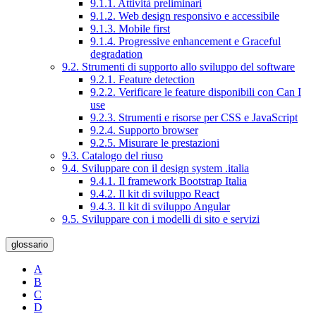
9.1.1. Attività preliminari
9.1.2. Web design responsivo e accessibile
9.1.3. Mobile first
9.1.4. Progressive enhancement e Graceful
degradation
9.2. Strumenti di supporto allo sviluppo del software
9.2.1. Feature detection
9.2.2. Verificare le feature disponibili con Can I
use
9.2.3. Strumenti e risorse per CSS e JavaScript
9.2.4. Supporto browser
9.2.5. Misurare le prestazioni
9.3. Catalogo del riuso
9.4. Sviluppare con il design system .italia
9.4.1. Il framework Bootstrap Italia
9.4.2. Il kit di sviluppo React
9.4.3. Il kit di sviluppo Angular
9.5. Sviluppare con i modelli di sito e servizi
glossario
A
B
C
D