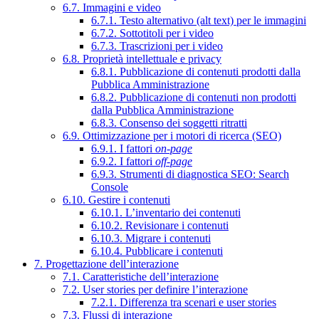
6.7. Immagini e video
6.7.1. Testo alternativo (alt text) per le immagini
6.7.2. Sottotitoli per i video
6.7.3. Trascrizioni per i video
6.8. Proprietà intellettuale e privacy
6.8.1. Pubblicazione di contenuti prodotti dalla
Pubblica Amministrazione
6.8.2. Pubblicazione di contenuti non prodotti
dalla Pubblica Amministrazione
6.8.3. Consenso dei soggetti ritratti
6.9. Ottimizzazione per i motori di ricerca (SEO)
6.9.1. I fattori
on-page
6.9.2. I fattori
off-page
6.9.3. Strumenti di diagnostica SEO: Search
Console
6.10. Gestire i contenuti
6.10.1. L’inventario dei contenuti
6.10.2. Revisionare i contenuti
6.10.3. Migrare i contenuti
6.10.4. Pubblicare i contenuti
7. Progettazione dell’interazione
7.1. Caratteristiche dell’interazione
7.2. User stories per definire l’interazione
7.2.1. Differenza tra scenari e user stories
7.3. Flussi di interazione