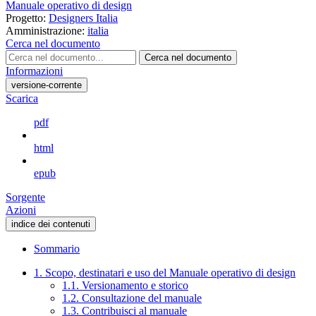
Manuale operativo di design
Progetto:
Designers Italia
Amministrazione:
italia
Cerca nel documento
Cerca nel documento
Informazioni
versione-corrente
Scarica
pdf
html
epub
Sorgente
Azioni
indice dei contenuti
Sommario
1. Scopo, destinatari e uso del Manuale operativo di design
1.1. Versionamento e storico
1.2. Consultazione del manuale
1.3. Contribuisci al manuale