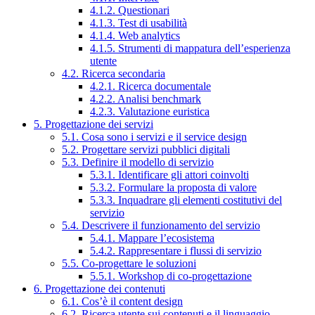
4.1.2. Questionari
4.1.3. Test di usabilità
4.1.4. Web analytics
4.1.5. Strumenti di mappatura dell’esperienza
utente
4.2. Ricerca secondaria
4.2.1. Ricerca documentale
4.2.2. Analisi benchmark
4.2.3. Valutazione euristica
5. Progettazione dei servizi
5.1. Cosa sono i servizi e il service design
5.2. Progettare servizi pubblici digitali
5.3. Definire il modello di servizio
5.3.1. Identificare gli attori coinvolti
5.3.2. Formulare la proposta di valore
5.3.3. Inquadrare gli elementi costitutivi del
servizio
5.4. Descrivere il funzionamento del servizio
5.4.1. Mappare l’ecosistema
5.4.2. Rappresentare i flussi di servizio
5.5. Co-progettare le soluzioni
5.5.1. Workshop di co-progettazione
6. Progettazione dei contenuti
6.1. Cos’è il content design
6.2. Ricerca utente sui contenuti e il linguaggio