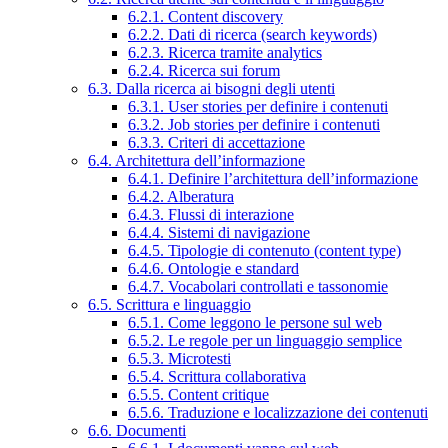
6.2.1. Content discovery
6.2.2. Dati di ricerca (search keywords)
6.2.3. Ricerca tramite analytics
6.2.4. Ricerca sui forum
6.3. Dalla ricerca ai bisogni degli utenti
6.3.1. User stories per definire i contenuti
6.3.2. Job stories per definire i contenuti
6.3.3. Criteri di accettazione
6.4. Architettura dell’informazione
6.4.1. Definire l’architettura dell’informazione
6.4.2. Alberatura
6.4.3. Flussi di interazione
6.4.4. Sistemi di navigazione
6.4.5. Tipologie di contenuto (content type)
6.4.6. Ontologie e standard
6.4.7. Vocabolari controllati e tassonomie
6.5. Scrittura e linguaggio
6.5.1. Come leggono le persone sul web
6.5.2. Le regole per un linguaggio semplice
6.5.3. Microtesti
6.5.4. Scrittura collaborativa
6.5.5. Content critique
6.5.6. Traduzione e localizzazione dei contenuti
6.6. Documenti