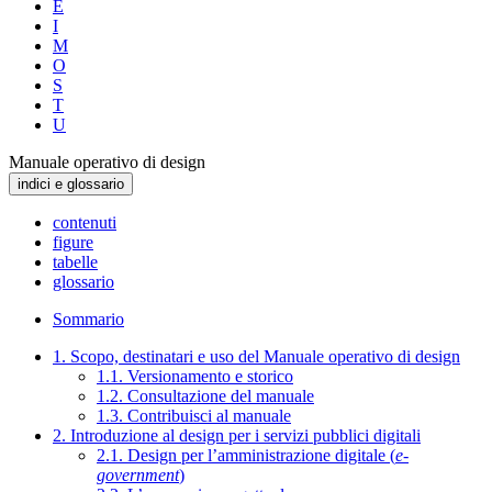
E
I
M
O
S
T
U
Manuale operativo di design
indici e glossario
contenuti
figure
tabelle
glossario
Sommario
1. Scopo, destinatari e uso del Manuale operativo di design
1.1. Versionamento e storico
1.2. Consultazione del manuale
1.3. Contribuisci al manuale
2. Introduzione al design per i servizi pubblici digitali
2.1. Design per l’amministrazione digitale (
e-
government
)