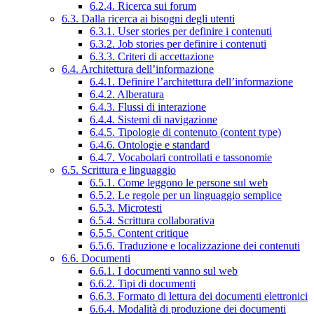
6.2.4. Ricerca sui forum
6.3. Dalla ricerca ai bisogni degli utenti
6.3.1. User stories per definire i contenuti
6.3.2. Job stories per definire i contenuti
6.3.3. Criteri di accettazione
6.4. Architettura dell’informazione
6.4.1. Definire l’architettura dell’informazione
6.4.2. Alberatura
6.4.3. Flussi di interazione
6.4.4. Sistemi di navigazione
6.4.5. Tipologie di contenuto (content type)
6.4.6. Ontologie e standard
6.4.7. Vocabolari controllati e tassonomie
6.5. Scrittura e linguaggio
6.5.1. Come leggono le persone sul web
6.5.2. Le regole per un linguaggio semplice
6.5.3. Microtesti
6.5.4. Scrittura collaborativa
6.5.5. Content critique
6.5.6. Traduzione e localizzazione dei contenuti
6.6. Documenti
6.6.1. I documenti vanno sul web
6.6.2. Tipi di documenti
6.6.3. Formato di lettura dei documenti elettronici
6.6.4. Modalità di produzione dei documenti