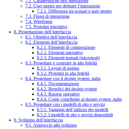
7.1. Caratteristiche dell’interazione
7.2. User stories per definire l’interazione
7.2.1. Differenza tra scenari e user stories
7.3. Flussi di interazione
7.4. Wireframe
7.5. Prototipi interattivi
8. Progettazione dell’interfaccia
8.1. Obiettivi dell’interfaccia
8.2. Elementi dell’interfaccia
8.2.1. Elementi di composizione
8.2.2. Elementi interattivi
8.2.3. Elementi testuali (microtesti)
8.3. Progettare e costruire in alta fedeltà
8.3.1. Layout di pagina
8.3.2. Prototipi in alta fedeltà
8.4. Progettare con il design system .italia
8.4.1. Documentazione
8.4.2. Benefici del design system
8.4.3. Risorse operative
8.4.4. Come contribuire al design system .italia
8.5. Progettare con i modelli di sito e servizi
8.5.1. Vantaggi dell’utilizzo dei modelli
8.5.2. I modelli di sito e servizi disponibili
9. Sviluppo dell’interfaccia
9.1. Approccio allo sviluppo