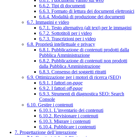
6.6.1. I documenti vanno sul web
6.6.2. Tipi di documenti
6.6.3. Formato di lettura dei documenti elettronici
6.6.4. Modalità di produzione dei documenti
6.7. Immagini e video
6.7.1. Testo alternativo (alt text) per le immagini
6.7.2. Sottotitoli per i video
6.7.3. Trascrizioni per i video
6.8. Proprietà intellettuale e privacy
6.8.1. Pubblicazione di contenuti prodotti dalla
Pubblica Amministrazione
6.8.2. Pubblicazione di contenuti non prodotti
dalla Pubblica Amministrazione
6.8.3. Consenso dei soggetti ritratti
6.9. Ottimizzazione per i motori di ricerca (SEO)
6.9.1. I fattori
on-page
6.9.2. I fattori
off-page
6.9.3. Strumenti di diagnostica SEO: Search
Console
6.10. Gestire i contenuti
6.10.1. L’inventario dei contenuti
6.10.2. Revisionare i contenuti
6.10.3. Migrare i contenuti
6.10.4. Pubblicare i contenuti
7. Progettazione dell’interazione