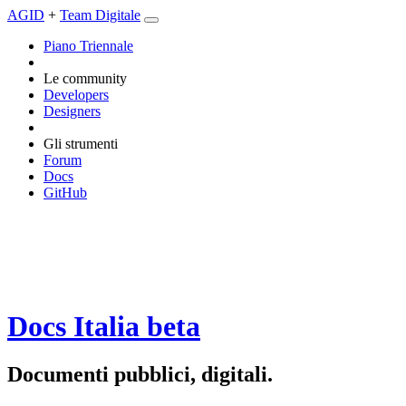
AGID
+
Team Digitale
Piano Triennale
Le community
Developers
Designers
Gli strumenti
Forum
Docs
GitHub
Docs Italia
beta
Documenti pubblici, digitali.