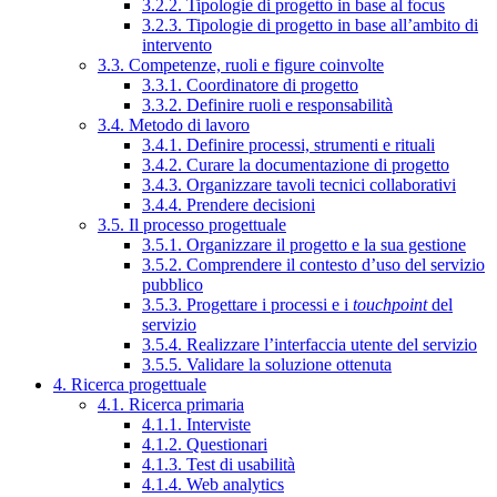
3.2.2. Tipologie di progetto in base al focus
3.2.3. Tipologie di progetto in base all’ambito di
intervento
3.3. Competenze, ruoli e figure coinvolte
3.3.1. Coordinatore di progetto
3.3.2. Definire ruoli e responsabilità
3.4. Metodo di lavoro
3.4.1. Definire processi, strumenti e rituali
3.4.2. Curare la documentazione di progetto
3.4.3. Organizzare tavoli tecnici collaborativi
3.4.4. Prendere decisioni
3.5. Il processo progettuale
3.5.1. Organizzare il progetto e la sua gestione
3.5.2. Comprendere il contesto d’uso del servizio
pubblico
3.5.3. Progettare i processi e i
touchpoint
del
servizio
3.5.4. Realizzare l’interfaccia utente del servizio
3.5.5. Validare la soluzione ottenuta
4. Ricerca progettuale
4.1. Ricerca primaria
4.1.1. Interviste
4.1.2. Questionari
4.1.3. Test di usabilità
4.1.4. Web analytics