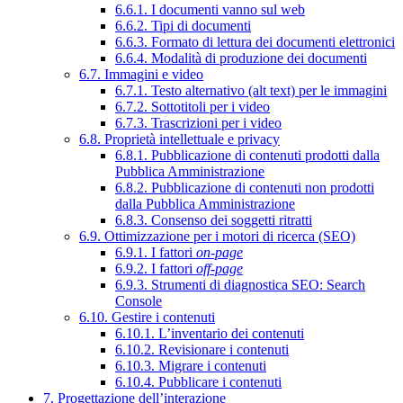
6.6.1. I documenti vanno sul web
6.6.2. Tipi di documenti
6.6.3. Formato di lettura dei documenti elettronici
6.6.4. Modalità di produzione dei documenti
6.7. Immagini e video
6.7.1. Testo alternativo (alt text) per le immagini
6.7.2. Sottotitoli per i video
6.7.3. Trascrizioni per i video
6.8. Proprietà intellettuale e privacy
6.8.1. Pubblicazione di contenuti prodotti dalla
Pubblica Amministrazione
6.8.2. Pubblicazione di contenuti non prodotti
dalla Pubblica Amministrazione
6.8.3. Consenso dei soggetti ritratti
6.9. Ottimizzazione per i motori di ricerca (SEO)
6.9.1. I fattori
on-page
6.9.2. I fattori
off-page
6.9.3. Strumenti di diagnostica SEO: Search
Console
6.10. Gestire i contenuti
6.10.1. L’inventario dei contenuti
6.10.2. Revisionare i contenuti
6.10.3. Migrare i contenuti
6.10.4. Pubblicare i contenuti
7. Progettazione dell’interazione