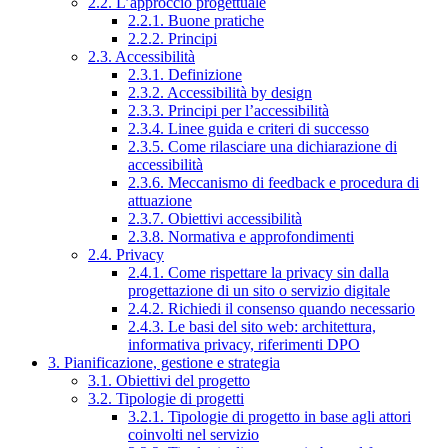
2.2. L’approccio progettuale
2.2.1. Buone pratiche
2.2.2. Principi
2.3. Accessibilità
2.3.1. Definizione
2.3.2. Accessibilità by design
2.3.3. Principi per l’accessibilità
2.3.4. Linee guida e criteri di successo
2.3.5. Come rilasciare una dichiarazione di
accessibilità
2.3.6. Meccanismo di feedback e procedura di
attuazione
2.3.7. Obiettivi accessibilità
2.3.8. Normativa e approfondimenti
2.4. Privacy
2.4.1. Come rispettare la privacy sin dalla
progettazione di un sito o servizio digitale
2.4.2. Richiedi il consenso quando necessario
2.4.3. Le basi del sito web: architettura,
informativa privacy, riferimenti DPO
3. Pianificazione, gestione e strategia
3.1. Obiettivi del progetto
3.2. Tipologie di progetti
3.2.1. Tipologie di progetto in base agli attori
coinvolti nel servizio