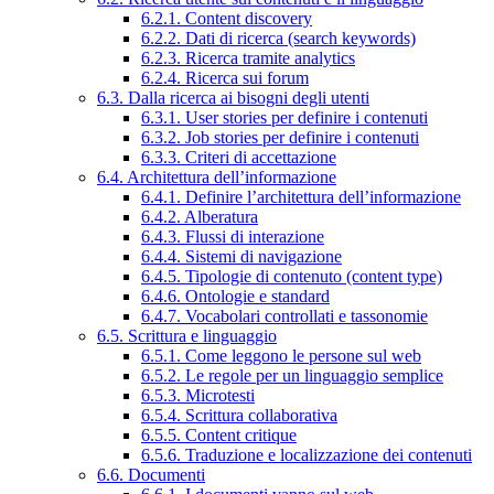
6.2.1. Content discovery
6.2.2. Dati di ricerca (search keywords)
6.2.3. Ricerca tramite analytics
6.2.4. Ricerca sui forum
6.3. Dalla ricerca ai bisogni degli utenti
6.3.1. User stories per definire i contenuti
6.3.2. Job stories per definire i contenuti
6.3.3. Criteri di accettazione
6.4. Architettura dell’informazione
6.4.1. Definire l’architettura dell’informazione
6.4.2. Alberatura
6.4.3. Flussi di interazione
6.4.4. Sistemi di navigazione
6.4.5. Tipologie di contenuto (content type)
6.4.6. Ontologie e standard
6.4.7. Vocabolari controllati e tassonomie
6.5. Scrittura e linguaggio
6.5.1. Come leggono le persone sul web
6.5.2. Le regole per un linguaggio semplice
6.5.3. Microtesti
6.5.4. Scrittura collaborativa
6.5.5. Content critique
6.5.6. Traduzione e localizzazione dei contenuti
6.6. Documenti