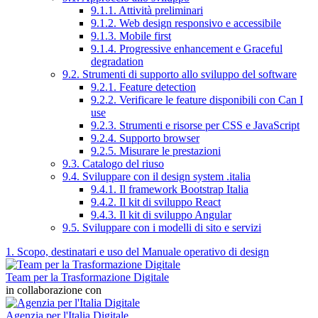
9.1.1. Attività preliminari
9.1.2. Web design responsivo e accessibile
9.1.3. Mobile first
9.1.4. Progressive enhancement e Graceful
degradation
9.2. Strumenti di supporto allo sviluppo del software
9.2.1. Feature detection
9.2.2. Verificare le feature disponibili con Can I
use
9.2.3. Strumenti e risorse per CSS e JavaScript
9.2.4. Supporto browser
9.2.5. Misurare le prestazioni
9.3. Catalogo del riuso
9.4. Sviluppare con il design system .italia
9.4.1. Il framework Bootstrap Italia
9.4.2. Il kit di sviluppo React
9.4.3. Il kit di sviluppo Angular
9.5. Sviluppare con i modelli di sito e servizi
1. Scopo, destinatari e uso del Manuale operativo di design
Team per la Trasformazione Digitale
in collaborazione con
Agenzia per l'Italia Digitale