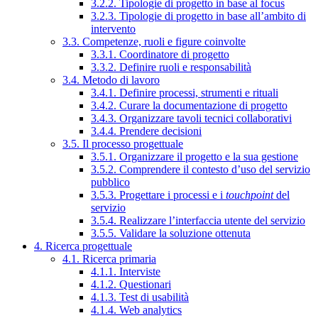
3.2.2. Tipologie di progetto in base al focus
3.2.3. Tipologie di progetto in base all’ambito di
intervento
3.3. Competenze, ruoli e figure coinvolte
3.3.1. Coordinatore di progetto
3.3.2. Definire ruoli e responsabilità
3.4. Metodo di lavoro
3.4.1. Definire processi, strumenti e rituali
3.4.2. Curare la documentazione di progetto
3.4.3. Organizzare tavoli tecnici collaborativi
3.4.4. Prendere decisioni
3.5. Il processo progettuale
3.5.1. Organizzare il progetto e la sua gestione
3.5.2. Comprendere il contesto d’uso del servizio
pubblico
3.5.3. Progettare i processi e i
touchpoint
del
servizio
3.5.4. Realizzare l’interfaccia utente del servizio
3.5.5. Validare la soluzione ottenuta
4. Ricerca progettuale
4.1. Ricerca primaria
4.1.1. Interviste
4.1.2. Questionari
4.1.3. Test di usabilità
4.1.4. Web analytics