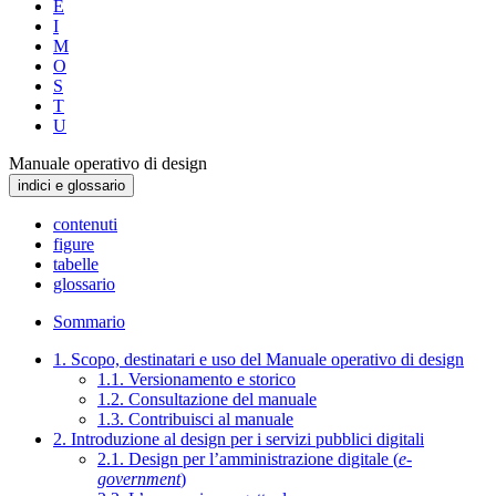
E
I
M
O
S
T
U
Manuale operativo di design
indici e glossario
contenuti
figure
tabelle
glossario
Sommario
1. Scopo, destinatari e uso del Manuale operativo di design
1.1. Versionamento e storico
1.2. Consultazione del manuale
1.3. Contribuisci al manuale
2. Introduzione al design per i servizi pubblici digitali
2.1. Design per l’amministrazione digitale (
e-
government
)