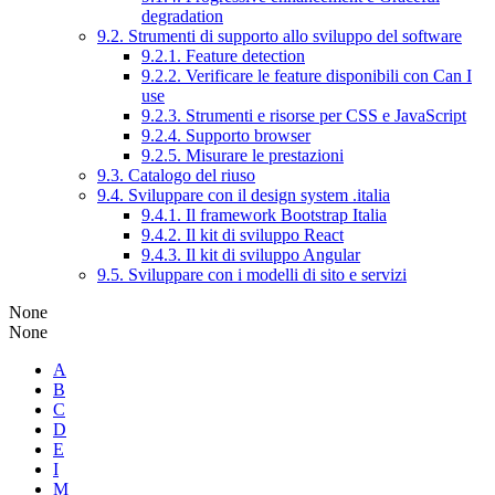
degradation
9.2. Strumenti di supporto allo sviluppo del software
9.2.1. Feature detection
9.2.2. Verificare le feature disponibili con Can I
use
9.2.3. Strumenti e risorse per CSS e JavaScript
9.2.4. Supporto browser
9.2.5. Misurare le prestazioni
9.3. Catalogo del riuso
9.4. Sviluppare con il design system .italia
9.4.1. Il framework Bootstrap Italia
9.4.2. Il kit di sviluppo React
9.4.3. Il kit di sviluppo Angular
9.5. Sviluppare con i modelli di sito e servizi
None
None
A
B
C
D
E
I
M