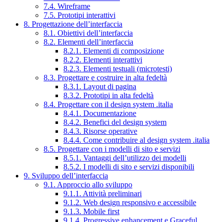
7.4. Wireframe
7.5. Prototipi interattivi
8. Progettazione dell’interfaccia
8.1. Obiettivi dell’interfaccia
8.2. Elementi dell’interfaccia
8.2.1. Elementi di composizione
8.2.2. Elementi interattivi
8.2.3. Elementi testuali (microtesti)
8.3. Progettare e costruire in alta fedeltà
8.3.1. Layout di pagina
8.3.2. Prototipi in alta fedeltà
8.4. Progettare con il design system .italia
8.4.1. Documentazione
8.4.2. Benefici del design system
8.4.3. Risorse operative
8.4.4. Come contribuire al design system .italia
8.5. Progettare con i modelli di sito e servizi
8.5.1. Vantaggi dell’utilizzo dei modelli
8.5.2. I modelli di sito e servizi disponibili
9. Sviluppo dell’interfaccia
9.1. Approccio allo sviluppo
9.1.1. Attività preliminari
9.1.2. Web design responsivo e accessibile
9.1.3. Mobile first
9.1.4. Progressive enhancement e Graceful