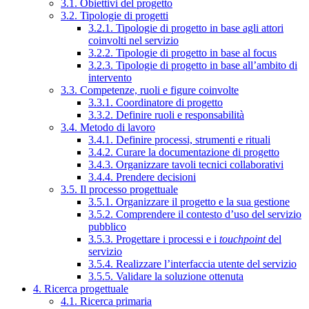
3.1. Obiettivi del progetto
3.2. Tipologie di progetti
3.2.1. Tipologie di progetto in base agli attori
coinvolti nel servizio
3.2.2. Tipologie di progetto in base al focus
3.2.3. Tipologie di progetto in base all’ambito di
intervento
3.3. Competenze, ruoli e figure coinvolte
3.3.1. Coordinatore di progetto
3.3.2. Definire ruoli e responsabilità
3.4. Metodo di lavoro
3.4.1. Definire processi, strumenti e rituali
3.4.2. Curare la documentazione di progetto
3.4.3. Organizzare tavoli tecnici collaborativi
3.4.4. Prendere decisioni
3.5. Il processo progettuale
3.5.1. Organizzare il progetto e la sua gestione
3.5.2. Comprendere il contesto d’uso del servizio
pubblico
3.5.3. Progettare i processi e i
touchpoint
del
servizio
3.5.4. Realizzare l’interfaccia utente del servizio
3.5.5. Validare la soluzione ottenuta
4. Ricerca progettuale
4.1. Ricerca primaria