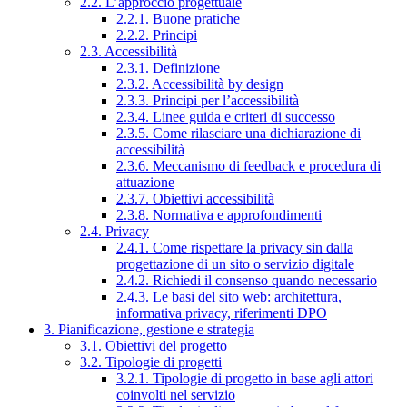
2.2. L’approccio progettuale
2.2.1. Buone pratiche
2.2.2. Principi
2.3. Accessibilità
2.3.1. Definizione
2.3.2. Accessibilità by design
2.3.3. Principi per l’accessibilità
2.3.4. Linee guida e criteri di successo
2.3.5. Come rilasciare una dichiarazione di
accessibilità
2.3.6. Meccanismo di feedback e procedura di
attuazione
2.3.7. Obiettivi accessibilità
2.3.8. Normativa e approfondimenti
2.4. Privacy
2.4.1. Come rispettare la privacy sin dalla
progettazione di un sito o servizio digitale
2.4.2. Richiedi il consenso quando necessario
2.4.3. Le basi del sito web: architettura,
informativa privacy, riferimenti DPO
3. Pianificazione, gestione e strategia
3.1. Obiettivi del progetto
3.2. Tipologie di progetti
3.2.1. Tipologie di progetto in base agli attori
coinvolti nel servizio