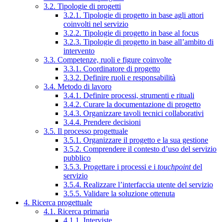
3.2. Tipologie di progetti
3.2.1. Tipologie di progetto in base agli attori
coinvolti nel servizio
3.2.2. Tipologie di progetto in base al focus
3.2.3. Tipologie di progetto in base all’ambito di
intervento
3.3. Competenze, ruoli e figure coinvolte
3.3.1. Coordinatore di progetto
3.3.2. Definire ruoli e responsabilità
3.4. Metodo di lavoro
3.4.1. Definire processi, strumenti e rituali
3.4.2. Curare la documentazione di progetto
3.4.3. Organizzare tavoli tecnici collaborativi
3.4.4. Prendere decisioni
3.5. Il processo progettuale
3.5.1. Organizzare il progetto e la sua gestione
3.5.2. Comprendere il contesto d’uso del servizio
pubblico
3.5.3. Progettare i processi e i
touchpoint
del
servizio
3.5.4. Realizzare l’interfaccia utente del servizio
3.5.5. Validare la soluzione ottenuta
4. Ricerca progettuale
4.1. Ricerca primaria
4.1.1. Interviste