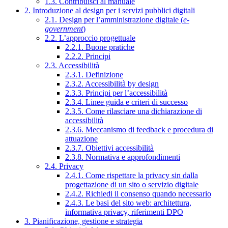
1.3. Contribuisci al manuale
2. Introduzione al design per i servizi pubblici digitali
2.1. Design per l’amministrazione digitale (
e-
government
)
2.2. L’approccio progettuale
2.2.1. Buone pratiche
2.2.2. Principi
2.3. Accessibilità
2.3.1. Definizione
2.3.2. Accessibilità by design
2.3.3. Principi per l’accessibilità
2.3.4. Linee guida e criteri di successo
2.3.5. Come rilasciare una dichiarazione di
accessibilità
2.3.6. Meccanismo di feedback e procedura di
attuazione
2.3.7. Obiettivi accessibilità
2.3.8. Normativa e approfondimenti
2.4. Privacy
2.4.1. Come rispettare la privacy sin dalla
progettazione di un sito o servizio digitale
2.4.2. Richiedi il consenso quando necessario
2.4.3. Le basi del sito web: architettura,
informativa privacy, riferimenti DPO
3. Pianificazione, gestione e strategia