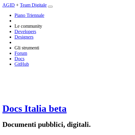
AGID
+
Team Digitale
Piano Triennale
Le community
Developers
Designers
Gli strumenti
Forum
Docs
GitHub
Docs Italia
beta
Documenti pubblici, digitali.