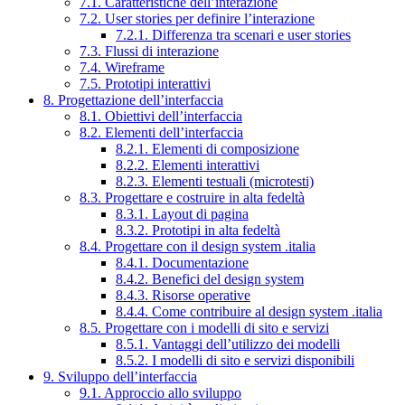
7.1. Caratteristiche dell’interazione
7.2. User stories per definire l’interazione
7.2.1. Differenza tra scenari e user stories
7.3. Flussi di interazione
7.4. Wireframe
7.5. Prototipi interattivi
8. Progettazione dell’interfaccia
8.1. Obiettivi dell’interfaccia
8.2. Elementi dell’interfaccia
8.2.1. Elementi di composizione
8.2.2. Elementi interattivi
8.2.3. Elementi testuali (microtesti)
8.3. Progettare e costruire in alta fedeltà
8.3.1. Layout di pagina
8.3.2. Prototipi in alta fedeltà
8.4. Progettare con il design system .italia
8.4.1. Documentazione
8.4.2. Benefici del design system
8.4.3. Risorse operative
8.4.4. Come contribuire al design system .italia
8.5. Progettare con i modelli di sito e servizi
8.5.1. Vantaggi dell’utilizzo dei modelli
8.5.2. I modelli di sito e servizi disponibili
9. Sviluppo dell’interfaccia
9.1. Approccio allo sviluppo