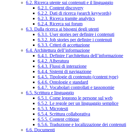
6.2. Ricerca utente sui contenuti e il linguaggio
6.2.1. Content discovery
6.2.2. Dati di ricerca (search keywords)
6.2.3. Ricerca tramite analytics
6.2.4. Ricerca sui forum
6.3. Dalla ricerca ai bisogni degli utenti
6.3.1. User stories per definire i contenuti
6.3.2. Job stories per definire i contenuti
6.3.3. Criteri di accettazione
6.4. Architettura dell’informazione
6.4.1. Definire l’architettura dell’informazione
6.4.2. Alberatura
6.4.3. Flussi di interazione
6.4.4. Sistemi di navigazione
6.4.5. Tipologie di contenuto (content type)
6.4.6. Ontologie e standard
6.4.7. Vocabolari controllati e tassonomie
6.5. Scrittura e linguaggio
6.5.1. Come leggono le persone sul web
6.5.2. Le regole per un linguaggio semplice
6.5.3. Microtesti
6.5.4. Scrittura collaborativa
6.5.5. Content critique
6.5.6. Traduzione e localizzazione dei contenuti
6.6. Documenti