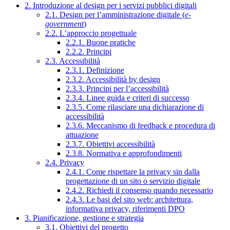
2. Introduzione al design per i servizi pubblici digitali
2.1. Design per l’amministrazione digitale (
e-
government
)
2.2. L’approccio progettuale
2.2.1. Buone pratiche
2.2.2. Principi
2.3. Accessibilità
2.3.1. Definizione
2.3.2. Accessibilità by design
2.3.3. Principi per l’accessibilità
2.3.4. Linee guida e criteri di successo
2.3.5. Come rilasciare una dichiarazione di
accessibilità
2.3.6. Meccanismo di feedback e procedura di
attuazione
2.3.7. Obiettivi accessibilità
2.3.8. Normativa e approfondimenti
2.4. Privacy
2.4.1. Come rispettare la privacy sin dalla
progettazione di un sito o servizio digitale
2.4.2. Richiedi il consenso quando necessario
2.4.3. Le basi del sito web: architettura,
informativa privacy, riferimenti DPO
3. Pianificazione, gestione e strategia
3.1. Obiettivi del progetto