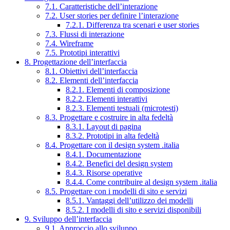
7.1. Caratteristiche dell’interazione
7.2. User stories per definire l’interazione
7.2.1. Differenza tra scenari e user stories
7.3. Flussi di interazione
7.4. Wireframe
7.5. Prototipi interattivi
8. Progettazione dell’interfaccia
8.1. Obiettivi dell’interfaccia
8.2. Elementi dell’interfaccia
8.2.1. Elementi di composizione
8.2.2. Elementi interattivi
8.2.3. Elementi testuali (microtesti)
8.3. Progettare e costruire in alta fedeltà
8.3.1. Layout di pagina
8.3.2. Prototipi in alta fedeltà
8.4. Progettare con il design system .italia
8.4.1. Documentazione
8.4.2. Benefici del design system
8.4.3. Risorse operative
8.4.4. Come contribuire al design system .italia
8.5. Progettare con i modelli di sito e servizi
8.5.1. Vantaggi dell’utilizzo dei modelli
8.5.2. I modelli di sito e servizi disponibili
9. Sviluppo dell’interfaccia
9.1. Approccio allo sviluppo