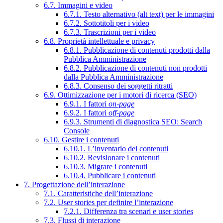
6.7. Immagini e video
6.7.1. Testo alternativo (alt text) per le immagini
6.7.2. Sottotitoli per i video
6.7.3. Trascrizioni per i video
6.8. Proprietà intellettuale e privacy
6.8.1. Pubblicazione di contenuti prodotti dalla
Pubblica Amministrazione
6.8.2. Pubblicazione di contenuti non prodotti
dalla Pubblica Amministrazione
6.8.3. Consenso dei soggetti ritratti
6.9. Ottimizzazione per i motori di ricerca (SEO)
6.9.1. I fattori
on-page
6.9.2. I fattori
off-page
6.9.3. Strumenti di diagnostica SEO: Search
Console
6.10. Gestire i contenuti
6.10.1. L’inventario dei contenuti
6.10.2. Revisionare i contenuti
6.10.3. Migrare i contenuti
6.10.4. Pubblicare i contenuti
7. Progettazione dell’interazione
7.1. Caratteristiche dell’interazione
7.2. User stories per definire l’interazione
7.2.1. Differenza tra scenari e user stories
7.3. Flussi di interazione