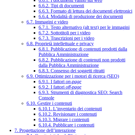
6.6.1. I documenti vanno sul web
6.6.2. Tipi di documenti
6.6.3. Formato di lettura dei documenti elettronici
6.6.4. Modalità di produzione dei documenti
6.7. Immagini e video
6.7.1. Testo alternativo (alt text) per le immagini
6.7.2. Sottotitoli per i video
6.7.3. Trascrizioni per i video
6.8. Proprietà intellettuale e privacy
6.8.1. Pubblicazione di contenuti prodotti dalla
Pubblica Amministrazione
6.8.2. Pubblicazione di contenuti non prodotti
dalla Pubblica Amministrazione
6.8.3. Consenso dei soggetti ritratti
6.9. Ottimizzazione per i motori di ricerca (SEO)
6.9.1. I fattori
on-page
6.9.2. I fattori
off-page
6.9.3. Strumenti di diagnostica SEO: Search
Console
6.10. Gestire i contenuti
6.10.1. L’inventario dei contenuti
6.10.2. Revisionare i contenuti
6.10.3. Migrare i contenuti
6.10.4. Pubblicare i contenuti
7. Progettazione dell’interazione