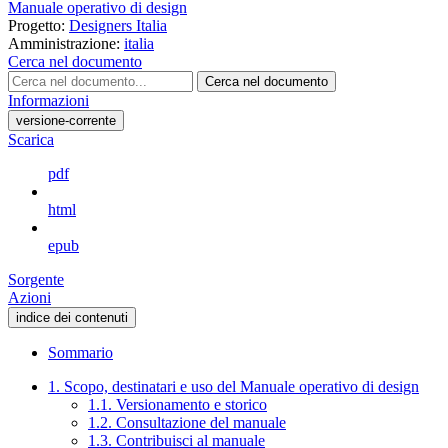
Manuale operativo di design
Progetto:
Designers Italia
Amministrazione:
italia
Cerca nel documento
Cerca nel documento
Informazioni
versione-corrente
Scarica
pdf
html
epub
Sorgente
Azioni
indice dei contenuti
Sommario
1. Scopo, destinatari e uso del Manuale operativo di design
1.1. Versionamento e storico
1.2. Consultazione del manuale
1.3. Contribuisci al manuale