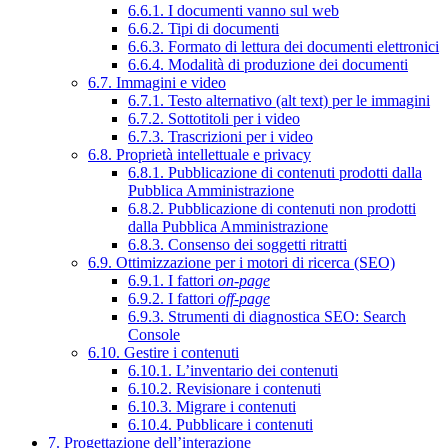
6.6.1. I documenti vanno sul web
6.6.2. Tipi di documenti
6.6.3. Formato di lettura dei documenti elettronici
6.6.4. Modalità di produzione dei documenti
6.7. Immagini e video
6.7.1. Testo alternativo (alt text) per le immagini
6.7.2. Sottotitoli per i video
6.7.3. Trascrizioni per i video
6.8. Proprietà intellettuale e privacy
6.8.1. Pubblicazione di contenuti prodotti dalla
Pubblica Amministrazione
6.8.2. Pubblicazione di contenuti non prodotti
dalla Pubblica Amministrazione
6.8.3. Consenso dei soggetti ritratti
6.9. Ottimizzazione per i motori di ricerca (SEO)
6.9.1. I fattori
on-page
6.9.2. I fattori
off-page
6.9.3. Strumenti di diagnostica SEO: Search
Console
6.10. Gestire i contenuti
6.10.1. L’inventario dei contenuti
6.10.2. Revisionare i contenuti
6.10.3. Migrare i contenuti
6.10.4. Pubblicare i contenuti
7. Progettazione dell’interazione