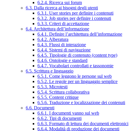
6.2.4. Ricerca sui forum
6.3. Dalla ricerca ai bisogni degli utenti
6.3.1. User stories per definire i contenuti
6.3.2. Job stories per definire i contenuti
6.3.3. Criteri di accettazione
6.4. Architettura dell’informazione
6.4.1. Definire l’architettura dell’informazione
6.4.2. Alberatura
6.4.3. Flussi di interazione
6.4.4. Sistemi di navigazione
6.4.5. Tipologie di contenuto (content type)
6.4.6. Ontologie e standard
6.4.7. Vocabolari controllati e tassonomie
6.5. Scrittura e linguaggio
6.5.1. Come leggono le persone sul web
6.5.2. Le regole per un linguaggio semplice
6.5.3. Microtesti
6.5.4. Scrittura collaborativa
6.5.5. Content critique
6.5.6. Traduzione e localizzazione dei contenuti
6.6. Documenti
6.6.1. I documenti vanno sul web
6.6.2. Tipi di documenti
6.6.3. Formato di lettura dei documenti elettronici
6.6.4. Modalità di produzione dei documenti