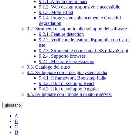
9.1.1. Attività preliminari
9.1.2. Web design responsivo e accessibile
9.1.3. Mobile first
9.1.4. Progressive enhancement e Graceful
degradation
9.2. Strumenti di supporto allo sviluppo del software
9.2.1. Feature detection
9.2.2. Verificare le feature disponibili con Can I
use
9.2.3. Strumenti e risorse per CSS e JavaScript
9.2.4. Supporto browser
9.2.5. Misurare le prestazioni
9.3. Catalogo del riuso
9.4. Sviluppare con il design system .italia
9.4.1. Il framework Bootstrap Italia
9.4.2. Il kit di sviluppo React
9.4.3. Il kit di sviluppo Angular
9.5. Sviluppare con i modelli di sito e servizi
glossario
A
B
C
D