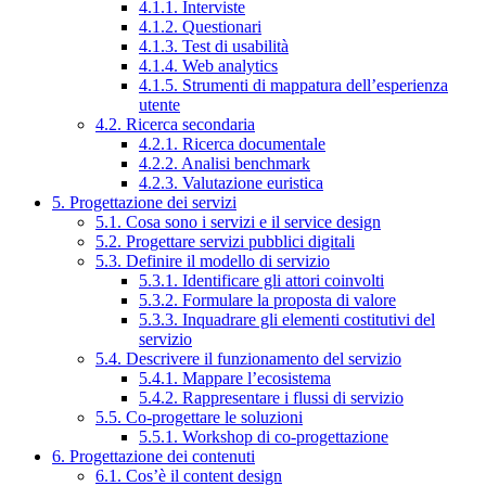
4.1.1. Interviste
4.1.2. Questionari
4.1.3. Test di usabilità
4.1.4. Web analytics
4.1.5. Strumenti di mappatura dell’esperienza
utente
4.2. Ricerca secondaria
4.2.1. Ricerca documentale
4.2.2. Analisi benchmark
4.2.3. Valutazione euristica
5. Progettazione dei servizi
5.1. Cosa sono i servizi e il service design
5.2. Progettare servizi pubblici digitali
5.3. Definire il modello di servizio
5.3.1. Identificare gli attori coinvolti
5.3.2. Formulare la proposta di valore
5.3.3. Inquadrare gli elementi costitutivi del
servizio
5.4. Descrivere il funzionamento del servizio
5.4.1. Mappare l’ecosistema
5.4.2. Rappresentare i flussi di servizio
5.5. Co-progettare le soluzioni
5.5.1. Workshop di co-progettazione
6. Progettazione dei contenuti
6.1. Cos’è il content design