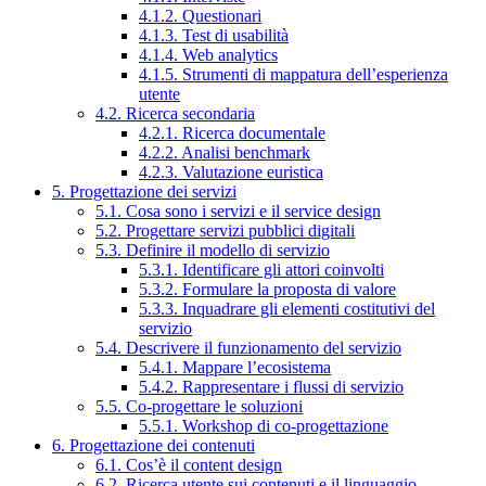
4.1.2. Questionari
4.1.3. Test di usabilità
4.1.4. Web analytics
4.1.5. Strumenti di mappatura dell’esperienza
utente
4.2. Ricerca secondaria
4.2.1. Ricerca documentale
4.2.2. Analisi benchmark
4.2.3. Valutazione euristica
5. Progettazione dei servizi
5.1. Cosa sono i servizi e il service design
5.2. Progettare servizi pubblici digitali
5.3. Definire il modello di servizio
5.3.1. Identificare gli attori coinvolti
5.3.2. Formulare la proposta di valore
5.3.3. Inquadrare gli elementi costitutivi del
servizio
5.4. Descrivere il funzionamento del servizio
5.4.1. Mappare l’ecosistema
5.4.2. Rappresentare i flussi di servizio
5.5. Co-progettare le soluzioni
5.5.1. Workshop di co-progettazione
6. Progettazione dei contenuti
6.1. Cos’è il content design
6.2. Ricerca utente sui contenuti e il linguaggio