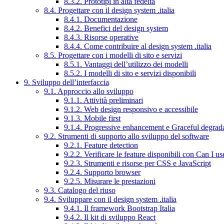
8.3.2. Prototipi in alta fedeltà
8.4. Progettare con il design system .italia
8.4.1. Documentazione
8.4.2. Benefici del design system
8.4.3. Risorse operative
8.4.4. Come contribuire al design system .italia
8.5. Progettare con i modelli di sito e servizi
8.5.1. Vantaggi dell’utilizzo dei modelli
8.5.2. I modelli di sito e servizi disponibili
9. Sviluppo dell’interfaccia
9.1. Approccio allo sviluppo
9.1.1. Attività preliminari
9.1.2. Web design responsivo e accessibile
9.1.3. Mobile first
9.1.4. Progressive enhancement e Graceful degrad
9.2. Strumenti di supporto allo sviluppo del software
9.2.1. Feature detection
9.2.2. Verificare le feature disponibili con Can I us
9.2.3. Strumenti e risorse per CSS e JavaScript
9.2.4. Supporto browser
9.2.5. Misurare le prestazioni
9.3. Catalogo del riuso
9.4. Sviluppare con il design system .italia
9.4.1. Il framework Bootstrap Italia
9.4.2. Il kit di sviluppo React