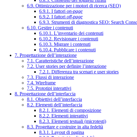
6.8.3. Consenso dei soggetti ritratti
6.9. Ottimizzazione per i motori di ricerca (SEO)
6.9.1. I fattori
on-page
6.9.2. I fattori
off-page
6.9.3. Strumenti di diagnostica SEO: Search Cons
6.10. Gestire i contenuti
6.10.1. L’inventario dei contenuti
6.10.2. Revisionare i contenuti
6.10.3. Migrare i contenuti
6.10.4. Pubblicare i contenuti
7. Progettazione dell’interazione
7.1. Caratteristiche dell’interazione
7.2. User stories per definire l’interazione
7.2.1. Differenza tra scenari e user stories
7.3. Flussi di interazione
7.4. Wireframe
7.5. Prototipi interattivi
8. Progettazione dell’interfaccia
8.1. Obiettivi dell’interfaccia
8.2. Elementi dell’interfaccia
8.2.1. Elementi di composizione
8.2.2. Elementi interattivi
8.2.3. Elementi testuali (microtesti)
8.3. Progettare e costruire in alta fedeltà
8.3.1. Layout di pagina