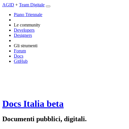
AGID
+
Team Digitale
Piano Triennale
Le community
Developers
Designers
Gli strumenti
Forum
Docs
GitHub
Docs Italia
beta
Documenti pubblici, digitali.