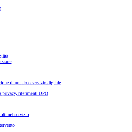
)
ilità
azione
ione di un sito o servizio digitale
va privacy, riferimenti DPO
olti nel servizio
ntervento