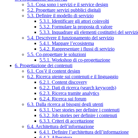
5.1. Cosa sono i servizi e il service design
5.2. Progettare servizi pubblici digitali
5.3. Definire il modello di servizio
5.3.1. Identificare gli attori coinvolti
5.3.2. Formulare la proposta di valore
5.3.3. Inquadrare gli elementi costitutivi del serviz
5.4. Descrivere il funzionamento del servizio
5.4.1. Mappare l’ecosistema
5.4.2. Rappresentare i flussi di servizio
5.5. Co-progettare le soluzioni
5.5.1. Workshop di co-progettazione
6. Progettazione dei contenuti
6.1. Cos’è il content design
6.2. Ricerca utente sui contenuti e il linguaggio
6.2.1. Content discovery
6.2.2. Dati di ricerca (search keywords)
6.2.3. Ricerca tramite analytics
6.2.4. Ricerca sui forum
6.3. Dalla ricerca ai bisogni degli utenti
6.3.1. User stories per definire i contenuti
6.3.2. Job stories per definire i contenuti
6.3.3. Criteri di accettazione
6.4. Architettura dell’informazione
6.4.1. Definire l’architettura dell’informazione
6.4.2. Alberatura