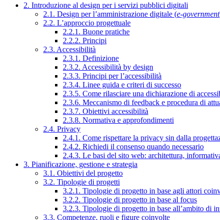
2. Introduzione al design per i servizi pubblici digitali
2.1. Design per l’amministrazione digitale (
e-government
2.2. L’approccio progettuale
2.2.1. Buone pratiche
2.2.2. Principi
2.3. Accessibilità
2.3.1. Definizione
2.3.2. Accessibilità by design
2.3.3. Principi per l’accessibilità
2.3.4. Linee guida e criteri di successo
2.3.5. Come rilasciare una dichiarazione di accessib
2.3.6. Meccanismo di feedback e procedura di attu
2.3.7. Obiettivi accessibilità
2.3.8. Normativa e approfondimenti
2.4. Privacy
2.4.1. Come rispettare la privacy sin dalla progettaz
2.4.2. Richiedi il consenso quando necessario
2.4.3. Le basi del sito web: architettura, informati
3. Pianificazione, gestione e strategia
3.1. Obiettivi del progetto
3.2. Tipologie di progetti
3.2.1. Tipologie di progetto in base agli attori coinv
3.2.2. Tipologie di progetto in base al focus
3.2.3. Tipologie di progetto in base all’ambito di i
3.3. Competenze, ruoli e figure coinvolte