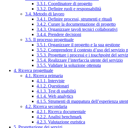
3.3.1. Coordinatore di progetto
3.3.2. Definire ruoli e responsabilità
3.4. Metodo di lavoro
3.4.1. Definire processi, strumenti e rituali
3.4.2. Curare la documentazione di progetto
3.4.3. Organizzare tavoli tecnici collaborativi
3.4.4. Prendere decisioni
3.5. Il processo progettuale
3.5.1. Organizzare il progetto e la sua gestione
3.5.2. Comprendere il contesto d’uso del servizio 
3.5.3. Progettare i processi e i
touchpoint
del servi
3.5.4. Realizzare l’interfaccia utente del servizio
3.5.5. Validare la soluzione ottenuta
4. Ricerca progettuale
4.1. Ricerca primaria
4.1.1. Interviste
4.1.2. Questionari
4.1.3. Test di usabilità
4.1.4. Web analytics
4.1.5. Strumenti di mappatura dell’esperienza uten
4.2. Ricerca secondaria
4.2.1. Ricerca documentale
4.2.2. Analisi benchmark
4.2.3. Valutazione euristica
5. Progettazione dei servizi