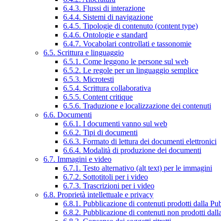
6.4.3. Flussi di interazione
6.4.4. Sistemi di navigazione
6.4.5. Tipologie di contenuto (content type)
6.4.6. Ontologie e standard
6.4.7. Vocabolari controllati e tassonomie
6.5. Scrittura e linguaggio
6.5.1. Come leggono le persone sul web
6.5.2. Le regole per un linguaggio semplice
6.5.3. Microtesti
6.5.4. Scrittura collaborativa
6.5.5. Content critique
6.5.6. Traduzione e localizzazione dei contenuti
6.6. Documenti
6.6.1. I documenti vanno sul web
6.6.2. Tipi di documenti
6.6.3. Formato di lettura dei documenti elettronici
6.6.4. Modalità di produzione dei documenti
6.7. Immagini e video
6.7.1. Testo alternativo (alt text) per le immagini
6.7.2. Sottotitoli per i video
6.7.3. Trascrizioni per i video
6.8. Proprietà intellettuale e privacy
6.8.1. Pubblicazione di contenuti prodotti dalla P
6.8.2. Pubblicazione di contenuti non prodotti dal