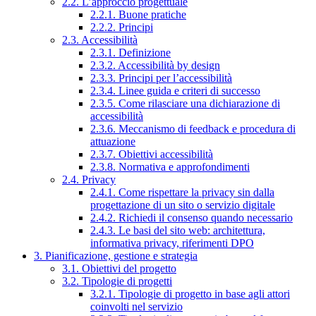
2.2. L’approccio progettuale
2.2.1. Buone pratiche
2.2.2. Principi
2.3. Accessibilità
2.3.1. Definizione
2.3.2. Accessibilità by design
2.3.3. Principi per l’accessibilità
2.3.4. Linee guida e criteri di successo
2.3.5. Come rilasciare una dichiarazione di
accessibilità
2.3.6. Meccanismo di feedback e procedura di
attuazione
2.3.7. Obiettivi accessibilità
2.3.8. Normativa e approfondimenti
2.4. Privacy
2.4.1. Come rispettare la privacy sin dalla
progettazione di un sito o servizio digitale
2.4.2. Richiedi il consenso quando necessario
2.4.3. Le basi del sito web: architettura,
informativa privacy, riferimenti DPO
3. Pianificazione, gestione e strategia
3.1. Obiettivi del progetto
3.2. Tipologie di progetti
3.2.1. Tipologie di progetto in base agli attori
coinvolti nel servizio