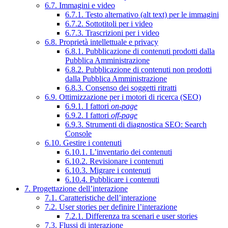
6.7. Immagini e video
6.7.1. Testo alternativo (alt text) per le immagini
6.7.2. Sottotitoli per i video
6.7.3. Trascrizioni per i video
6.8. Proprietà intellettuale e privacy
6.8.1. Pubblicazione di contenuti prodotti dalla
Pubblica Amministrazione
6.8.2. Pubblicazione di contenuti non prodotti
dalla Pubblica Amministrazione
6.8.3. Consenso dei soggetti ritratti
6.9. Ottimizzazione per i motori di ricerca (SEO)
6.9.1. I fattori
on-page
6.9.2. I fattori
off-page
6.9.3. Strumenti di diagnostica SEO: Search
Console
6.10. Gestire i contenuti
6.10.1. L’inventario dei contenuti
6.10.2. Revisionare i contenuti
6.10.3. Migrare i contenuti
6.10.4. Pubblicare i contenuti
7. Progettazione dell’interazione
7.1. Caratteristiche dell’interazione
7.2. User stories per definire l’interazione
7.2.1. Differenza tra scenari e user stories
7.3. Flussi di interazione