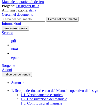
Manuale operativo di design
Progetto:
Designers Italia
Amministrazione:
italia
Cerca nel documento
Cerca nel documento
Informazioni
versione-corrente
Scarica
pdf
html
epub
Sorgente
Azioni
indice dei contenuti
Sommario
1. Scopo, destinatari e uso del Manuale operativo di design
1.1. Versionamento e storico
1.2. Consultazione del manuale
1.3. Contribuisci al manuale