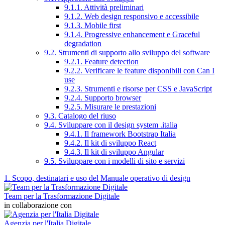
9.1.1. Attività preliminari
9.1.2. Web design responsivo e accessibile
9.1.3. Mobile first
9.1.4. Progressive enhancement e Graceful
degradation
9.2. Strumenti di supporto allo sviluppo del software
9.2.1. Feature detection
9.2.2. Verificare le feature disponibili con Can I
use
9.2.3. Strumenti e risorse per CSS e JavaScript
9.2.4. Supporto browser
9.2.5. Misurare le prestazioni
9.3. Catalogo del riuso
9.4. Sviluppare con il design system .italia
9.4.1. Il framework Bootstrap Italia
9.4.2. Il kit di sviluppo React
9.4.3. Il kit di sviluppo Angular
9.5. Sviluppare con i modelli di sito e servizi
1. Scopo, destinatari e uso del Manuale operativo di design
Team per la Trasformazione Digitale
in collaborazione con
Agenzia per l'Italia Digitale