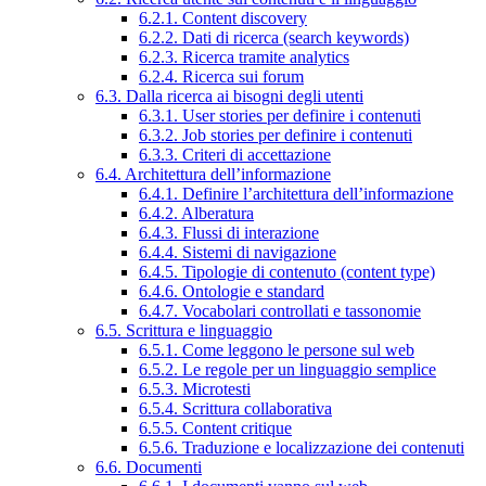
6.2.1. Content discovery
6.2.2. Dati di ricerca (search keywords)
6.2.3. Ricerca tramite analytics
6.2.4. Ricerca sui forum
6.3. Dalla ricerca ai bisogni degli utenti
6.3.1. User stories per definire i contenuti
6.3.2. Job stories per definire i contenuti
6.3.3. Criteri di accettazione
6.4. Architettura dell’informazione
6.4.1. Definire l’architettura dell’informazione
6.4.2. Alberatura
6.4.3. Flussi di interazione
6.4.4. Sistemi di navigazione
6.4.5. Tipologie di contenuto (content type)
6.4.6. Ontologie e standard
6.4.7. Vocabolari controllati e tassonomie
6.5. Scrittura e linguaggio
6.5.1. Come leggono le persone sul web
6.5.2. Le regole per un linguaggio semplice
6.5.3. Microtesti
6.5.4. Scrittura collaborativa
6.5.5. Content critique
6.5.6. Traduzione e localizzazione dei contenuti
6.6. Documenti