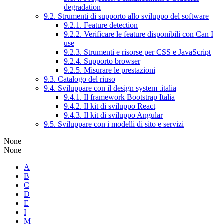
degradation
9.2. Strumenti di supporto allo sviluppo del software
9.2.1. Feature detection
9.2.2. Verificare le feature disponibili con Can I
use
9.2.3. Strumenti e risorse per CSS e JavaScript
9.2.4. Supporto browser
9.2.5. Misurare le prestazioni
9.3. Catalogo del riuso
9.4. Sviluppare con il design system .italia
9.4.1. Il framework Bootstrap Italia
9.4.2. Il kit di sviluppo React
9.4.3. Il kit di sviluppo Angular
9.5. Sviluppare con i modelli di sito e servizi
None
None
A
B
C
D
E
I
M