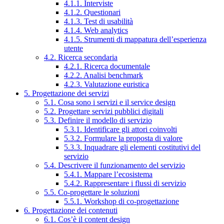
4.1.1. Interviste
4.1.2. Questionari
4.1.3. Test di usabilità
4.1.4. Web analytics
4.1.5. Strumenti di mappatura dell’esperienza
utente
4.2. Ricerca secondaria
4.2.1. Ricerca documentale
4.2.2. Analisi benchmark
4.2.3. Valutazione euristica
5. Progettazione dei servizi
5.1. Cosa sono i servizi e il service design
5.2. Progettare servizi pubblici digitali
5.3. Definire il modello di servizio
5.3.1. Identificare gli attori coinvolti
5.3.2. Formulare la proposta di valore
5.3.3. Inquadrare gli elementi costitutivi del
servizio
5.4. Descrivere il funzionamento del servizio
5.4.1. Mappare l’ecosistema
5.4.2. Rappresentare i flussi di servizio
5.5. Co-progettare le soluzioni
5.5.1. Workshop di co-progettazione
6. Progettazione dei contenuti
6.1. Cos’è il content design