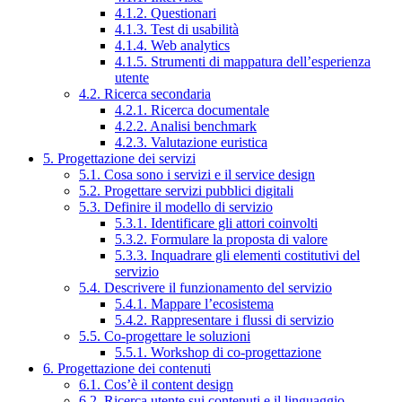
4.1.2. Questionari
4.1.3. Test di usabilità
4.1.4. Web analytics
4.1.5. Strumenti di mappatura dell’esperienza
utente
4.2. Ricerca secondaria
4.2.1. Ricerca documentale
4.2.2. Analisi benchmark
4.2.3. Valutazione euristica
5. Progettazione dei servizi
5.1. Cosa sono i servizi e il service design
5.2. Progettare servizi pubblici digitali
5.3. Definire il modello di servizio
5.3.1. Identificare gli attori coinvolti
5.3.2. Formulare la proposta di valore
5.3.3. Inquadrare gli elementi costitutivi del
servizio
5.4. Descrivere il funzionamento del servizio
5.4.1. Mappare l’ecosistema
5.4.2. Rappresentare i flussi di servizio
5.5. Co-progettare le soluzioni
5.5.1. Workshop di co-progettazione
6. Progettazione dei contenuti
6.1. Cos’è il content design
6.2. Ricerca utente sui contenuti e il linguaggio