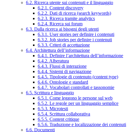
6.2. Ricerca utente sui contenuti e il linguaggio
6.2.1. Content discovery
6.2.2. Dati di ricerca (search keywords)
6.2.3. Ricerca tramite analytics
6.2.4. Ricerca sui forum
6.3. Dalla ricerca ai bisogni degli utenti
6.3.1. User stories per definire i contenuti
6.3.2. Job stories per definire i contenuti
6.3.3. Criteri di accettazione
6.4. Architettura dell’informazione
6.4.1. Definire l’architettura dell’informazione
6.4.2. Alberatura
6.4.3. Flussi di interazione
6.4.4. Sistemi di navigazione
6.4.5. Tipologie di contenuto (content type)
6.4.6. Ontologie e standard
6.4.7. Vocabolari controllati e tassonomie
6.5. Scrittura e linguaggio
6.5.1. Come leggono le persone sul web
6.5.2. Le regole per un linguaggio semplice
6.5.3. Microtesti
6.5.4. Scrittura collaborativa
6.5.5. Content critique
6.5.6. Traduzione e localizzazione dei contenuti
6.6. Documenti