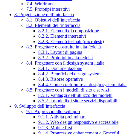
7.4. Wireframe
7.5. Prototipi interattivi
8. Progettazione dell’interfaccia
8.1. Obiettivi dell’interfaccia
8.2. Elementi dell’interfaccia
8.2.1. Elementi di composizione
8.2.2. Elementi interattivi
8.2.3. Elementi testuali (microtesti)
8.3. Progettare e costruire in alta fedeltà
8.3.1. Layout di pagina
8.3.2. Prototipi in alta fedeltà
8.4. Progettare con il design system .italia
8.4.1. Documentazione
8.4.2. Benefici del design system
8.4.3. Risorse operative
8.4.4. Come contribuire al design system .italia
8.5. Progettare con i modelli di sito e servizi
8.5.1. Vantaggi dell’utilizzo dei modelli
8.5.2. I modelli di sito e servizi disponibili
9. Sviluppo dell’interfaccia
9.1. Approccio allo sviluppo
9.1.1. Attività preliminari
9.1.2. Web design responsivo e accessibile
9.1.3. Mobile first
9.1.4. Progressive enhancement e Graceful