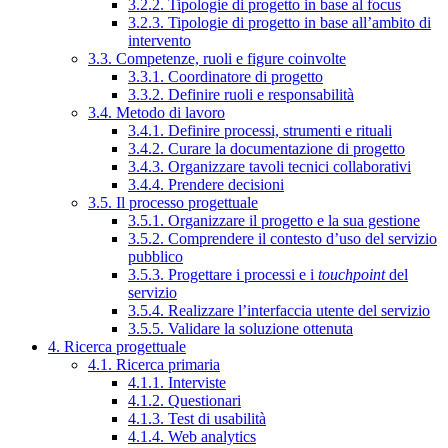
3.2.2. Tipologie di progetto in base al focus
3.2.3. Tipologie di progetto in base all’ambito di
intervento
3.3. Competenze, ruoli e figure coinvolte
3.3.1. Coordinatore di progetto
3.3.2. Definire ruoli e responsabilità
3.4. Metodo di lavoro
3.4.1. Definire processi, strumenti e rituali
3.4.2. Curare la documentazione di progetto
3.4.3. Organizzare tavoli tecnici collaborativi
3.4.4. Prendere decisioni
3.5. Il processo progettuale
3.5.1. Organizzare il progetto e la sua gestione
3.5.2. Comprendere il contesto d’uso del servizio
pubblico
3.5.3. Progettare i processi e i
touchpoint
del
servizio
3.5.4. Realizzare l’interfaccia utente del servizio
3.5.5. Validare la soluzione ottenuta
4. Ricerca progettuale
4.1. Ricerca primaria
4.1.1. Interviste
4.1.2. Questionari
4.1.3. Test di usabilità
4.1.4. Web analytics