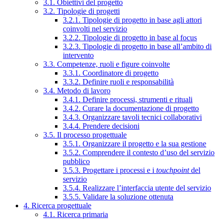
3.1. Obiettivi del progetto
3.2. Tipologie di progetti
3.2.1. Tipologie di progetto in base agli attori
coinvolti nel servizio
3.2.2. Tipologie di progetto in base al focus
3.2.3. Tipologie di progetto in base all’ambito di
intervento
3.3. Competenze, ruoli e figure coinvolte
3.3.1. Coordinatore di progetto
3.3.2. Definire ruoli e responsabilità
3.4. Metodo di lavoro
3.4.1. Definire processi, strumenti e rituali
3.4.2. Curare la documentazione di progetto
3.4.3. Organizzare tavoli tecnici collaborativi
3.4.4. Prendere decisioni
3.5. Il processo progettuale
3.5.1. Organizzare il progetto e la sua gestione
3.5.2. Comprendere il contesto d’uso del servizio
pubblico
3.5.3. Progettare i processi e i
touchpoint
del
servizio
3.5.4. Realizzare l’interfaccia utente del servizio
3.5.5. Validare la soluzione ottenuta
4. Ricerca progettuale
4.1. Ricerca primaria