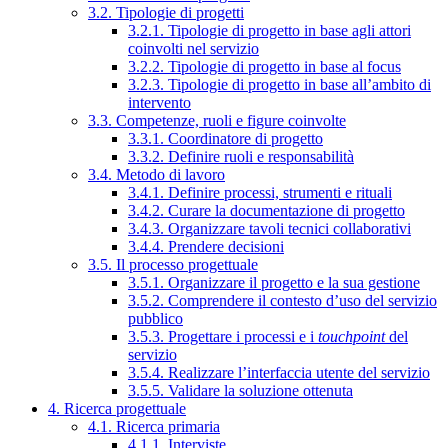
3.2. Tipologie di progetti
3.2.1. Tipologie di progetto in base agli attori
coinvolti nel servizio
3.2.2. Tipologie di progetto in base al focus
3.2.3. Tipologie di progetto in base all’ambito di
intervento
3.3. Competenze, ruoli e figure coinvolte
3.3.1. Coordinatore di progetto
3.3.2. Definire ruoli e responsabilità
3.4. Metodo di lavoro
3.4.1. Definire processi, strumenti e rituali
3.4.2. Curare la documentazione di progetto
3.4.3. Organizzare tavoli tecnici collaborativi
3.4.4. Prendere decisioni
3.5. Il processo progettuale
3.5.1. Organizzare il progetto e la sua gestione
3.5.2. Comprendere il contesto d’uso del servizio
pubblico
3.5.3. Progettare i processi e i
touchpoint
del
servizio
3.5.4. Realizzare l’interfaccia utente del servizio
3.5.5. Validare la soluzione ottenuta
4. Ricerca progettuale
4.1. Ricerca primaria
4.1.1. Interviste