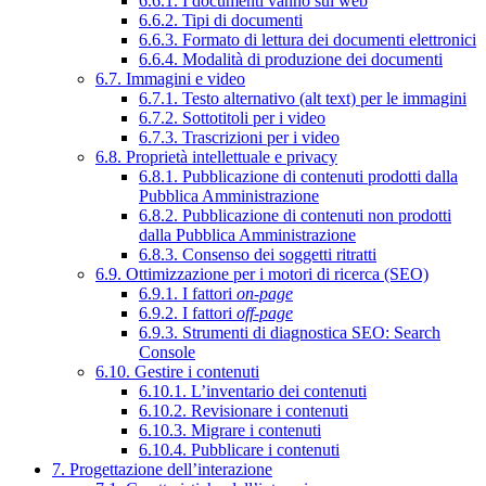
6.6.1. I documenti vanno sul web
6.6.2. Tipi di documenti
6.6.3. Formato di lettura dei documenti elettronici
6.6.4. Modalità di produzione dei documenti
6.7. Immagini e video
6.7.1. Testo alternativo (alt text) per le immagini
6.7.2. Sottotitoli per i video
6.7.3. Trascrizioni per i video
6.8. Proprietà intellettuale e privacy
6.8.1. Pubblicazione di contenuti prodotti dalla
Pubblica Amministrazione
6.8.2. Pubblicazione di contenuti non prodotti
dalla Pubblica Amministrazione
6.8.3. Consenso dei soggetti ritratti
6.9. Ottimizzazione per i motori di ricerca (SEO)
6.9.1. I fattori
on-page
6.9.2. I fattori
off-page
6.9.3. Strumenti di diagnostica SEO: Search
Console
6.10. Gestire i contenuti
6.10.1. L’inventario dei contenuti
6.10.2. Revisionare i contenuti
6.10.3. Migrare i contenuti
6.10.4. Pubblicare i contenuti
7. Progettazione dell’interazione