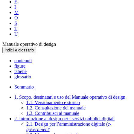
E
I
M
O
S
T
U
Manuale operativo di design
indici e glossario
contenuti
figure
tabelle
glossario
Sommario
1. Scopo, destinatari e uso del Manuale operativo di design
1.1. Versionamento e storico
1.2. Consultazione del manuale
1.3. Contribuisci al manuale
2. Introduzione al design per i servizi pubblici digitali
2.1. Design per l’amministrazione digitale (
e-
government
)