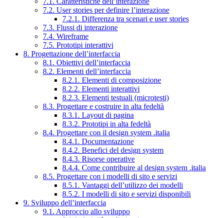
7.1. Caratteristiche dell’interazione
7.2. User stories per definire l’interazione
7.2.1. Differenza tra scenari e user stories
7.3. Flussi di interazione
7.4. Wireframe
7.5. Prototipi interattivi
8. Progettazione dell’interfaccia
8.1. Obiettivi dell’interfaccia
8.2. Elementi dell’interfaccia
8.2.1. Elementi di composizione
8.2.2. Elementi interattivi
8.2.3. Elementi testuali (microtesti)
8.3. Progettare e costruire in alta fedeltà
8.3.1. Layout di pagina
8.3.2. Prototipi in alta fedeltà
8.4. Progettare con il design system .italia
8.4.1. Documentazione
8.4.2. Benefici del design system
8.4.3. Risorse operative
8.4.4. Come contribuire al design system .italia
8.5. Progettare con i modelli di sito e servizi
8.5.1. Vantaggi dell’utilizzo dei modelli
8.5.2. I modelli di sito e servizi disponibili
9. Sviluppo dell’interfaccia
9.1. Approccio allo sviluppo