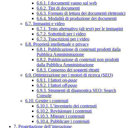
6.6.1. I documenti vanno sul web
6.6.2. Tipi di documenti
6.6.3. Formato di lettura dei documenti elettronici
6.6.4. Modalità di produzione dei documenti
6.7. Immagini e video
6.7.1. Testo alternativo (alt text) per le immagini
6.7.2. Sottotitoli per i video
6.7.3. Trascrizioni per i video
6.8. Proprietà intellettuale e privacy
6.8.1. Pubblicazione di contenuti prodotti dalla
Pubblica Amministrazione
6.8.2. Pubblicazione di contenuti non prodotti
dalla Pubblica Amministrazione
6.8.3. Consenso dei soggetti ritratti
6.9. Ottimizzazione per i motori di ricerca (SEO)
6.9.1. I fattori
on-page
6.9.2. I fattori
off-page
6.9.3. Strumenti di diagnostica SEO: Search
Console
6.10. Gestire i contenuti
6.10.1. L’inventario dei contenuti
6.10.2. Revisionare i contenuti
6.10.3. Migrare i contenuti
6.10.4. Pubblicare i contenuti
7. Progettazione dell’interazione