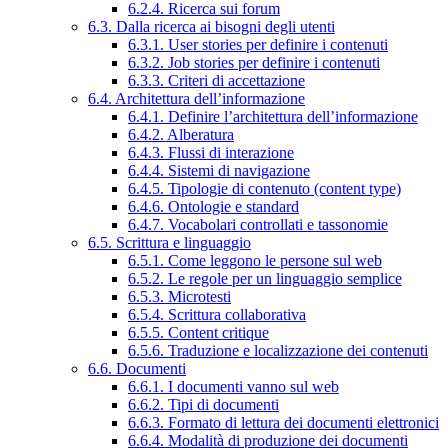
6.2.4. Ricerca sui forum
6.3. Dalla ricerca ai bisogni degli utenti
6.3.1. User stories per definire i contenuti
6.3.2. Job stories per definire i contenuti
6.3.3. Criteri di accettazione
6.4. Architettura dell’informazione
6.4.1. Definire l’architettura dell’informazione
6.4.2. Alberatura
6.4.3. Flussi di interazione
6.4.4. Sistemi di navigazione
6.4.5. Tipologie di contenuto (content type)
6.4.6. Ontologie e standard
6.4.7. Vocabolari controllati e tassonomie
6.5. Scrittura e linguaggio
6.5.1. Come leggono le persone sul web
6.5.2. Le regole per un linguaggio semplice
6.5.3. Microtesti
6.5.4. Scrittura collaborativa
6.5.5. Content critique
6.5.6. Traduzione e localizzazione dei contenuti
6.6. Documenti
6.6.1. I documenti vanno sul web
6.6.2. Tipi di documenti
6.6.3. Formato di lettura dei documenti elettronici
6.6.4. Modalità di produzione dei documenti