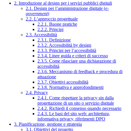
2. Introduzione al design per i servizi pubblici digitali
2.1. Design per l’amministrazione digitale (
e-
government
)
2.2. L’approccio progettuale
2.2.1. Buone pratiche
2.2.2. Principi
2.3. Accessibilità
2.3.1. Definizione
2.3.2. Accessibilità by design
2.3.3. Principi per l’accessibilità
2.3.4. Linee guida e criteri di successo
2.3.5. Come rilasciare una dichiarazione di
accessibilità
2.3.6. Meccanismo di feedback e procedura di
attuazione
2.3.7. Obiettivi accessibilità
2.3.8. Normativa e approfondimenti
2.4. Privacy
2.4.1. Come rispettare la privacy sin dalla
progettazione di un sito o servizio digitale
2.4.2. Richiedi il consenso quando necessario
2.4.3. Le basi del sito web: architettura,
informativa privacy, riferimenti DPO
3. Pianificazione, gestione e strategia
3.1. Obiettivi del progetto