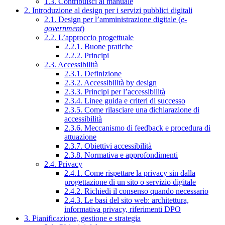
1.3. Contribuisci al manuale
2. Introduzione al design per i servizi pubblici digitali
2.1. Design per l’amministrazione digitale (
e-
government
)
2.2. L’approccio progettuale
2.2.1. Buone pratiche
2.2.2. Principi
2.3. Accessibilità
2.3.1. Definizione
2.3.2. Accessibilità by design
2.3.3. Principi per l’accessibilità
2.3.4. Linee guida e criteri di successo
2.3.5. Come rilasciare una dichiarazione di
accessibilità
2.3.6. Meccanismo di feedback e procedura di
attuazione
2.3.7. Obiettivi accessibilità
2.3.8. Normativa e approfondimenti
2.4. Privacy
2.4.1. Come rispettare la privacy sin dalla
progettazione di un sito o servizio digitale
2.4.2. Richiedi il consenso quando necessario
2.4.3. Le basi del sito web: architettura,
informativa privacy, riferimenti DPO
3. Pianificazione, gestione e strategia