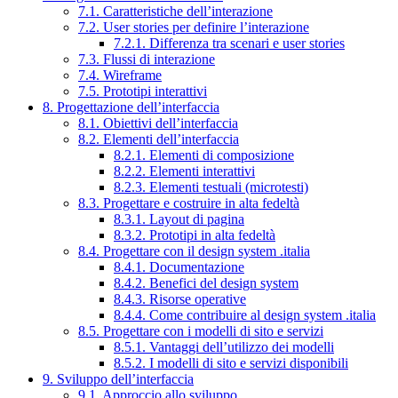
7.1. Caratteristiche dell’interazione
7.2. User stories per definire l’interazione
7.2.1. Differenza tra scenari e user stories
7.3. Flussi di interazione
7.4. Wireframe
7.5. Prototipi interattivi
8. Progettazione dell’interfaccia
8.1. Obiettivi dell’interfaccia
8.2. Elementi dell’interfaccia
8.2.1. Elementi di composizione
8.2.2. Elementi interattivi
8.2.3. Elementi testuali (microtesti)
8.3. Progettare e costruire in alta fedeltà
8.3.1. Layout di pagina
8.3.2. Prototipi in alta fedeltà
8.4. Progettare con il design system .italia
8.4.1. Documentazione
8.4.2. Benefici del design system
8.4.3. Risorse operative
8.4.4. Come contribuire al design system .italia
8.5. Progettare con i modelli di sito e servizi
8.5.1. Vantaggi dell’utilizzo dei modelli
8.5.2. I modelli di sito e servizi disponibili
9. Sviluppo dell’interfaccia
9.1. Approccio allo sviluppo