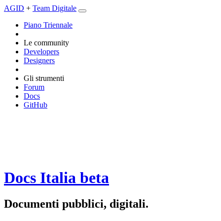
AGID
+
Team Digitale
Piano Triennale
Le community
Developers
Designers
Gli strumenti
Forum
Docs
GitHub
Docs Italia
beta
Documenti pubblici, digitali.