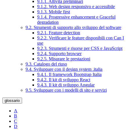
9.1.1. Attività preliminari
9.1.2. Web design responsivo e accessibile
9.1.3. Mobile first
9.1.4. Progressive enhancement e Graceful
degradation
9.2. Strumenti di supporto allo sviluppo del software
9.2.1. Feature detection
9.2.2. Verificare le feature disponibili con Can I
use
9.2.3. Strumenti e risorse per CSS e JavaScript
9.2.4. Supporto browser
9.2.5. Misurare le prestazioni
9.3. Catalogo del riuso
9.4. Sviluppare con il design system .italia
9.4.1. Il framework Bootstrap Italia
9.4.2. Il kit di sviluppo React
9.4.3. Il kit di sviluppo Angular
9.5. Sviluppare con i modelli di sito e servizi
glossario
A
B
C
D