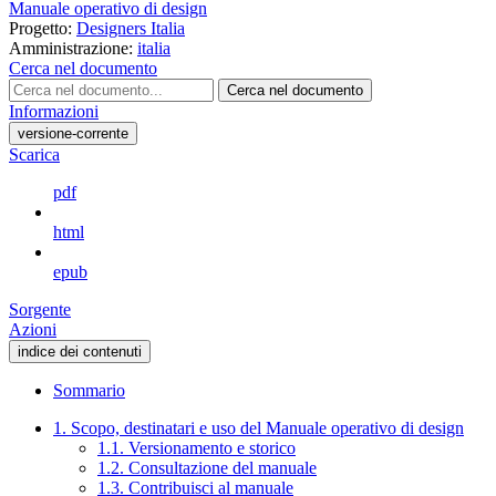
Manuale operativo di design
Progetto:
Designers Italia
Amministrazione:
italia
Cerca nel documento
Cerca nel documento
Informazioni
versione-corrente
Scarica
pdf
html
epub
Sorgente
Azioni
indice dei contenuti
Sommario
1. Scopo, destinatari e uso del Manuale operativo di design
1.1. Versionamento e storico
1.2. Consultazione del manuale
1.3. Contribuisci al manuale