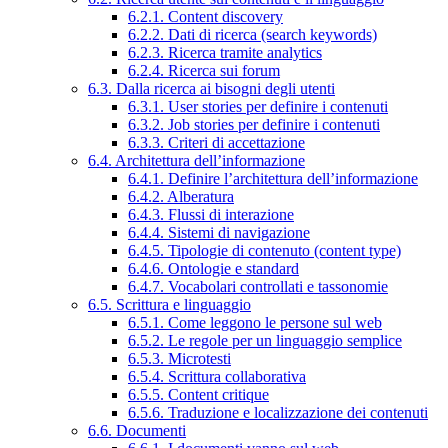
6.2.1. Content discovery
6.2.2. Dati di ricerca (search keywords)
6.2.3. Ricerca tramite analytics
6.2.4. Ricerca sui forum
6.3. Dalla ricerca ai bisogni degli utenti
6.3.1. User stories per definire i contenuti
6.3.2. Job stories per definire i contenuti
6.3.3. Criteri di accettazione
6.4. Architettura dell’informazione
6.4.1. Definire l’architettura dell’informazione
6.4.2. Alberatura
6.4.3. Flussi di interazione
6.4.4. Sistemi di navigazione
6.4.5. Tipologie di contenuto (content type)
6.4.6. Ontologie e standard
6.4.7. Vocabolari controllati e tassonomie
6.5. Scrittura e linguaggio
6.5.1. Come leggono le persone sul web
6.5.2. Le regole per un linguaggio semplice
6.5.3. Microtesti
6.5.4. Scrittura collaborativa
6.5.5. Content critique
6.5.6. Traduzione e localizzazione dei contenuti
6.6. Documenti