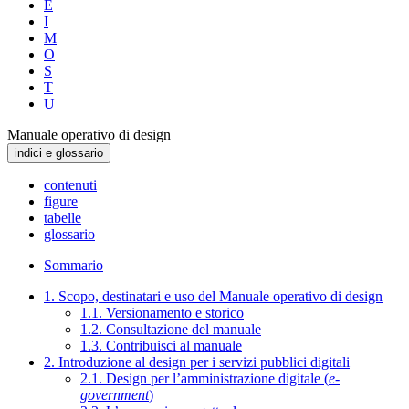
E
I
M
O
S
T
U
Manuale operativo di design
indici e glossario
contenuti
figure
tabelle
glossario
Sommario
1. Scopo, destinatari e uso del Manuale operativo di design
1.1. Versionamento e storico
1.2. Consultazione del manuale
1.3. Contribuisci al manuale
2. Introduzione al design per i servizi pubblici digitali
2.1. Design per l’amministrazione digitale (
e-
government
)