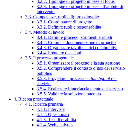
3.2.2. Tipologie di progetto in base al focus
3.2.3. Tipologie di progetto in base all’ambito di
intervento
3.3. Competenze, ruoli e figure coinvolte
3.3.1. Coordinatore di progetto
3.3.2. Definire ruoli e responsabilità
3.4. Metodo di lavoro
3.4.1. Definire processi, strumenti e rituali
3.4.2. Curare la documentazione di progetto
3.4.3. Organizzare tavoli tecnici collaborativi
3.4.4. Prendere decisioni
3.5. Il processo progettuale
3.5.1. Organizzare il progetto e la sua gestione
3.5.2. Comprendere il contesto d’uso del servizio
pubblico
3.5.3. Progettare i processi e i
touchpoint
del
servizio
3.5.4. Realizzare l’interfaccia utente del servizio
3.5.5. Validare la soluzione ottenuta
4. Ricerca progettuale
4.1. Ricerca primaria
4.1.1. Interviste
4.1.2. Questionari
4.1.3. Test di usabilità
4.1.4. Web analytics