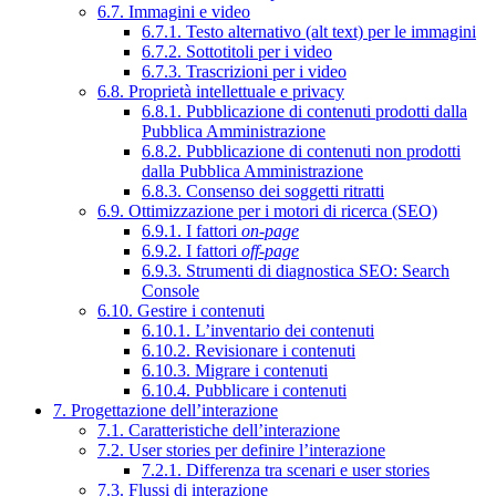
6.7. Immagini e video
6.7.1. Testo alternativo (alt text) per le immagini
6.7.2. Sottotitoli per i video
6.7.3. Trascrizioni per i video
6.8. Proprietà intellettuale e privacy
6.8.1. Pubblicazione di contenuti prodotti dalla
Pubblica Amministrazione
6.8.2. Pubblicazione di contenuti non prodotti
dalla Pubblica Amministrazione
6.8.3. Consenso dei soggetti ritratti
6.9. Ottimizzazione per i motori di ricerca (SEO)
6.9.1. I fattori
on-page
6.9.2. I fattori
off-page
6.9.3. Strumenti di diagnostica SEO: Search
Console
6.10. Gestire i contenuti
6.10.1. L’inventario dei contenuti
6.10.2. Revisionare i contenuti
6.10.3. Migrare i contenuti
6.10.4. Pubblicare i contenuti
7. Progettazione dell’interazione
7.1. Caratteristiche dell’interazione
7.2. User stories per definire l’interazione
7.2.1. Differenza tra scenari e user stories
7.3. Flussi di interazione