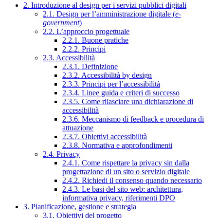
2. Introduzione al design per i servizi pubblici digitali
2.1. Design per l’amministrazione digitale (
e-
government
)
2.2. L’approccio progettuale
2.2.1. Buone pratiche
2.2.2. Principi
2.3. Accessibilità
2.3.1. Definizione
2.3.2. Accessibilità by design
2.3.3. Principi per l’accessibilità
2.3.4. Linee guida e criteri di successo
2.3.5. Come rilasciare una dichiarazione di
accessibilità
2.3.6. Meccanismo di feedback e procedura di
attuazione
2.3.7. Obiettivi accessibilità
2.3.8. Normativa e approfondimenti
2.4. Privacy
2.4.1. Come rispettare la privacy sin dalla
progettazione di un sito o servizio digitale
2.4.2. Richiedi il consenso quando necessario
2.4.3. Le basi del sito web: architettura,
informativa privacy, riferimenti DPO
3. Pianificazione, gestione e strategia
3.1. Obiettivi del progetto