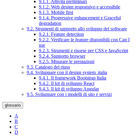
9.1.1. Attività preliminari
9.1.2. Web design responsivo e accessibile
9.1.3. Mobile first
9.1.4. Progressive enhancement e Graceful
degradation
9.2. Strumenti di supporto allo sviluppo del software
9.2.1. Feature detection
9.2.2. Verificare le feature disponibili con Can I
use
9.2.3. Strumenti e risorse per CSS e JavaScript
9.2.4. Supporto browser
9.2.5. Misurare le prestazioni
9.3. Catalogo del riuso
9.4. Sviluppare con il design system .italia
9.4.1. Il framework Bootstrap Italia
9.4.2. Il kit di sviluppo React
9.4.3. Il kit di sviluppo Angular
9.5. Sviluppare con i modelli di sito e servizi
glossario
A
B
C
D