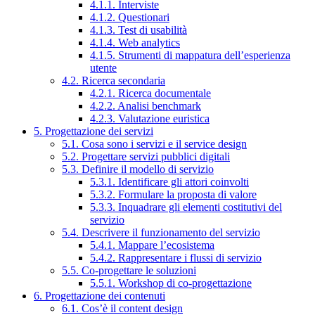
4.1.1. Interviste
4.1.2. Questionari
4.1.3. Test di usabilità
4.1.4. Web analytics
4.1.5. Strumenti di mappatura dell’esperienza
utente
4.2. Ricerca secondaria
4.2.1. Ricerca documentale
4.2.2. Analisi benchmark
4.2.3. Valutazione euristica
5. Progettazione dei servizi
5.1. Cosa sono i servizi e il service design
5.2. Progettare servizi pubblici digitali
5.3. Definire il modello di servizio
5.3.1. Identificare gli attori coinvolti
5.3.2. Formulare la proposta di valore
5.3.3. Inquadrare gli elementi costitutivi del
servizio
5.4. Descrivere il funzionamento del servizio
5.4.1. Mappare l’ecosistema
5.4.2. Rappresentare i flussi di servizio
5.5. Co-progettare le soluzioni
5.5.1. Workshop di co-progettazione
6. Progettazione dei contenuti
6.1. Cos’è il content design