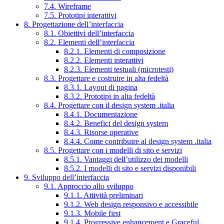
7.4. Wireframe
7.5. Prototipi interattivi
8. Progettazione dell’interfaccia
8.1. Obiettivi dell’interfaccia
8.2. Elementi dell’interfaccia
8.2.1. Elementi di composizione
8.2.2. Elementi interattivi
8.2.3. Elementi testuali (microtesti)
8.3. Progettare e costruire in alta fedeltà
8.3.1. Layout di pagina
8.3.2. Prototipi in alta fedeltà
8.4. Progettare con il design system .italia
8.4.1. Documentazione
8.4.2. Benefici del design system
8.4.3. Risorse operative
8.4.4. Come contribuire al design system .italia
8.5. Progettare con i modelli di sito e servizi
8.5.1. Vantaggi dell’utilizzo dei modelli
8.5.2. I modelli di sito e servizi disponibili
9. Sviluppo dell’interfaccia
9.1. Approccio allo sviluppo
9.1.1. Attività preliminari
9.1.2. Web design responsivo e accessibile
9.1.3. Mobile first
9.1.4. Progressive enhancement e Graceful