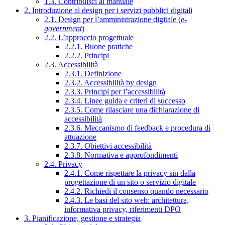
1.3. Contribuisci al manuale
2. Introduzione al design per i servizi pubblici digitali
2.1. Design per l’amministrazione digitale (
e-
government
)
2.2. L’approccio progettuale
2.2.1. Buone pratiche
2.2.2. Principi
2.3. Accessibilità
2.3.1. Definizione
2.3.2. Accessibilità by design
2.3.3. Principi per l’accessibilità
2.3.4. Linee guida e criteri di successo
2.3.5. Come rilasciare una dichiarazione di
accessibilità
2.3.6. Meccanismo di feedback e procedura di
attuazione
2.3.7. Obiettivi accessibilità
2.3.8. Normativa e approfondimenti
2.4. Privacy
2.4.1. Come rispettare la privacy sin dalla
progettazione di un sito o servizio digitale
2.4.2. Richiedi il consenso quando necessario
2.4.3. Le basi del sito web: architettura,
informativa privacy, riferimenti DPO
3. Pianificazione, gestione e strategia