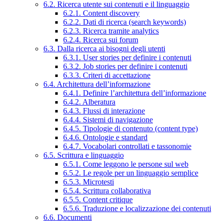
6.2. Ricerca utente sui contenuti e il linguaggio
6.2.1. Content discovery
6.2.2. Dati di ricerca (search keywords)
6.2.3. Ricerca tramite analytics
6.2.4. Ricerca sui forum
6.3. Dalla ricerca ai bisogni degli utenti
6.3.1. User stories per definire i contenuti
6.3.2. Job stories per definire i contenuti
6.3.3. Criteri di accettazione
6.4. Architettura dell’informazione
6.4.1. Definire l’architettura dell’informazione
6.4.2. Alberatura
6.4.3. Flussi di interazione
6.4.4. Sistemi di navigazione
6.4.5. Tipologie di contenuto (content type)
6.4.6. Ontologie e standard
6.4.7. Vocabolari controllati e tassonomie
6.5. Scrittura e linguaggio
6.5.1. Come leggono le persone sul web
6.5.2. Le regole per un linguaggio semplice
6.5.3. Microtesti
6.5.4. Scrittura collaborativa
6.5.5. Content critique
6.5.6. Traduzione e localizzazione dei contenuti
6.6. Documenti