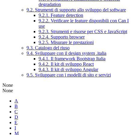
degradation
9.2. Strumenti di supporto allo sviluppo del software
9.2.1. Feature detection
9.2.2. Verificare le feature disponibili con Can I
use
9.2.3. Strumenti e risorse per CSS e JavaScript
9.2.4. Supporto browser
9.2.5. Misurare le prestazioni
9.3. Catalogo del riuso
9.4. Sviluppare con il design system .italia
9.4.1. Il framework Bootstrap Italia
9.4.2. Il kit di sviluppo React
9.4.3. Il kit di sviluppo Angular
9.5. Sviluppare con i modelli di sito e servizi
None
None
A
B
C
D
E
I
M