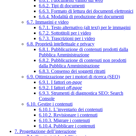
6.6.1. I documenti vanno sul web
6.6.2. Tipi di documenti
6.6.3. Formato di lettura dei documenti elettronici
6.6.4. Modalità di produzione dei documenti
6.7. Immagini e video
6.7.1. Testo alternativo (alt text) per le immagini
6.7.2. Sottotitoli per i video
6.7.3. Trascrizioni per i video
6.8. Proprietà intellettuale e privacy
6.8.1. Pubblicazione di contenuti prodotti dalla
Pubblica Amministrazione
6.8.2. Pubblicazione di contenuti non prodotti
dalla Pubblica Amministrazione
6.8.3. Consenso dei soggetti ritratti
6.9. Ottimizzazione per i motori di ricerca (SEO)
6.9.1. I fattori
on-page
6.9.2. I fattori
off-page
6.9.3. Strumenti di diagnostica SEO: Search
Console
6.10. Gestire i contenuti
6.10.1. L’inventario dei contenuti
6.10.2. Revisionare i contenuti
6.10.3. Migrare i contenuti
6.10.4. Pubblicare i contenuti
7. Progettazione dell’interazione