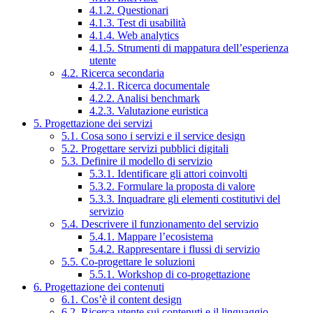
4.1.2. Questionari
4.1.3. Test di usabilità
4.1.4. Web analytics
4.1.5. Strumenti di mappatura dell’esperienza
utente
4.2. Ricerca secondaria
4.2.1. Ricerca documentale
4.2.2. Analisi benchmark
4.2.3. Valutazione euristica
5. Progettazione dei servizi
5.1. Cosa sono i servizi e il service design
5.2. Progettare servizi pubblici digitali
5.3. Definire il modello di servizio
5.3.1. Identificare gli attori coinvolti
5.3.2. Formulare la proposta di valore
5.3.3. Inquadrare gli elementi costitutivi del
servizio
5.4. Descrivere il funzionamento del servizio
5.4.1. Mappare l’ecosistema
5.4.2. Rappresentare i flussi di servizio
5.5. Co-progettare le soluzioni
5.5.1. Workshop di co-progettazione
6. Progettazione dei contenuti
6.1. Cos’è il content design
6.2. Ricerca utente sui contenuti e il linguaggio