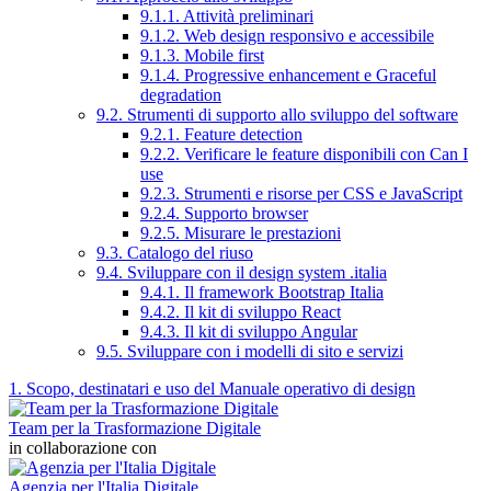
9.1.1. Attività preliminari
9.1.2. Web design responsivo e accessibile
9.1.3. Mobile first
9.1.4. Progressive enhancement e Graceful
degradation
9.2. Strumenti di supporto allo sviluppo del software
9.2.1. Feature detection
9.2.2. Verificare le feature disponibili con Can I
use
9.2.3. Strumenti e risorse per CSS e JavaScript
9.2.4. Supporto browser
9.2.5. Misurare le prestazioni
9.3. Catalogo del riuso
9.4. Sviluppare con il design system .italia
9.4.1. Il framework Bootstrap Italia
9.4.2. Il kit di sviluppo React
9.4.3. Il kit di sviluppo Angular
9.5. Sviluppare con i modelli di sito e servizi
1. Scopo, destinatari e uso del Manuale operativo di design
Team per la Trasformazione Digitale
in collaborazione con
Agenzia per l'Italia Digitale