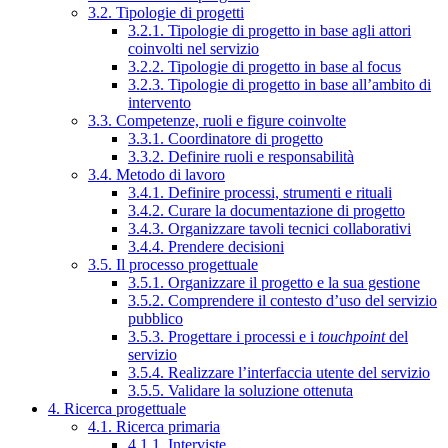
3.2. Tipologie di progetti
3.2.1. Tipologie di progetto in base agli attori
coinvolti nel servizio
3.2.2. Tipologie di progetto in base al focus
3.2.3. Tipologie di progetto in base all’ambito di
intervento
3.3. Competenze, ruoli e figure coinvolte
3.3.1. Coordinatore di progetto
3.3.2. Definire ruoli e responsabilità
3.4. Metodo di lavoro
3.4.1. Definire processi, strumenti e rituali
3.4.2. Curare la documentazione di progetto
3.4.3. Organizzare tavoli tecnici collaborativi
3.4.4. Prendere decisioni
3.5. Il processo progettuale
3.5.1. Organizzare il progetto e la sua gestione
3.5.2. Comprendere il contesto d’uso del servizio
pubblico
3.5.3. Progettare i processi e i
touchpoint
del
servizio
3.5.4. Realizzare l’interfaccia utente del servizio
3.5.5. Validare la soluzione ottenuta
4. Ricerca progettuale
4.1. Ricerca primaria
4.1.1. Interviste