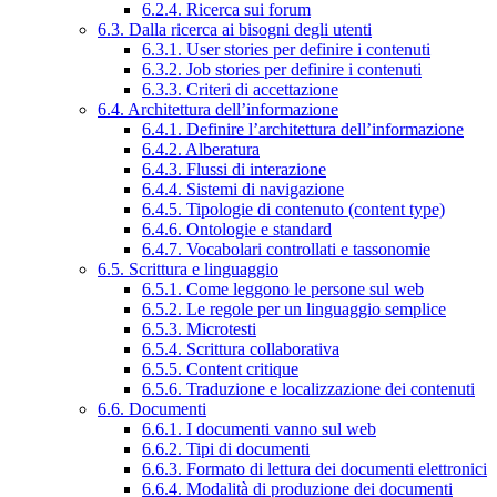
6.2.4. Ricerca sui forum
6.3. Dalla ricerca ai bisogni degli utenti
6.3.1. User stories per definire i contenuti
6.3.2. Job stories per definire i contenuti
6.3.3. Criteri di accettazione
6.4. Architettura dell’informazione
6.4.1. Definire l’architettura dell’informazione
6.4.2. Alberatura
6.4.3. Flussi di interazione
6.4.4. Sistemi di navigazione
6.4.5. Tipologie di contenuto (content type)
6.4.6. Ontologie e standard
6.4.7. Vocabolari controllati e tassonomie
6.5. Scrittura e linguaggio
6.5.1. Come leggono le persone sul web
6.5.2. Le regole per un linguaggio semplice
6.5.3. Microtesti
6.5.4. Scrittura collaborativa
6.5.5. Content critique
6.5.6. Traduzione e localizzazione dei contenuti
6.6. Documenti
6.6.1. I documenti vanno sul web
6.6.2. Tipi di documenti
6.6.3. Formato di lettura dei documenti elettronici
6.6.4. Modalità di produzione dei documenti