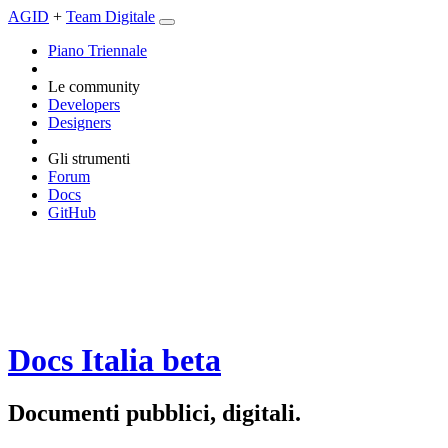
AGID
+
Team Digitale
Piano Triennale
Le community
Developers
Designers
Gli strumenti
Forum
Docs
GitHub
Docs Italia
beta
Documenti pubblici, digitali.