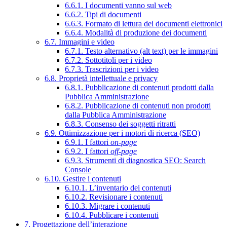
6.6.1. I documenti vanno sul web
6.6.2. Tipi di documenti
6.6.3. Formato di lettura dei documenti elettronici
6.6.4. Modalità di produzione dei documenti
6.7. Immagini e video
6.7.1. Testo alternativo (alt text) per le immagini
6.7.2. Sottotitoli per i video
6.7.3. Trascrizioni per i video
6.8. Proprietà intellettuale e privacy
6.8.1. Pubblicazione di contenuti prodotti dalla
Pubblica Amministrazione
6.8.2. Pubblicazione di contenuti non prodotti
dalla Pubblica Amministrazione
6.8.3. Consenso dei soggetti ritratti
6.9. Ottimizzazione per i motori di ricerca (SEO)
6.9.1. I fattori
on-page
6.9.2. I fattori
off-page
6.9.3. Strumenti di diagnostica SEO: Search
Console
6.10. Gestire i contenuti
6.10.1. L’inventario dei contenuti
6.10.2. Revisionare i contenuti
6.10.3. Migrare i contenuti
6.10.4. Pubblicare i contenuti
7. Progettazione dell’interazione