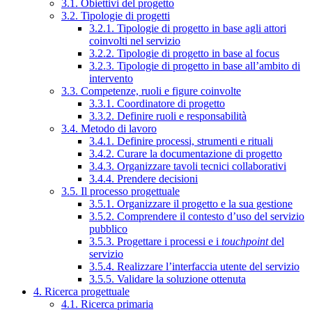
3.1. Obiettivi del progetto
3.2. Tipologie di progetti
3.2.1. Tipologie di progetto in base agli attori
coinvolti nel servizio
3.2.2. Tipologie di progetto in base al focus
3.2.3. Tipologie di progetto in base all’ambito di
intervento
3.3. Competenze, ruoli e figure coinvolte
3.3.1. Coordinatore di progetto
3.3.2. Definire ruoli e responsabilità
3.4. Metodo di lavoro
3.4.1. Definire processi, strumenti e rituali
3.4.2. Curare la documentazione di progetto
3.4.3. Organizzare tavoli tecnici collaborativi
3.4.4. Prendere decisioni
3.5. Il processo progettuale
3.5.1. Organizzare il progetto e la sua gestione
3.5.2. Comprendere il contesto d’uso del servizio
pubblico
3.5.3. Progettare i processi e i
touchpoint
del
servizio
3.5.4. Realizzare l’interfaccia utente del servizio
3.5.5. Validare la soluzione ottenuta
4. Ricerca progettuale
4.1. Ricerca primaria