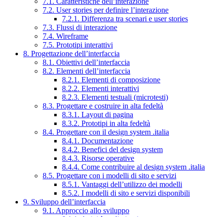
7.1. Caratteristiche dell’interazione
7.2. User stories per definire l’interazione
7.2.1. Differenza tra scenari e user stories
7.3. Flussi di interazione
7.4. Wireframe
7.5. Prototipi interattivi
8. Progettazione dell’interfaccia
8.1. Obiettivi dell’interfaccia
8.2. Elementi dell’interfaccia
8.2.1. Elementi di composizione
8.2.2. Elementi interattivi
8.2.3. Elementi testuali (microtesti)
8.3. Progettare e costruire in alta fedeltà
8.3.1. Layout di pagina
8.3.2. Prototipi in alta fedeltà
8.4. Progettare con il design system .italia
8.4.1. Documentazione
8.4.2. Benefici del design system
8.4.3. Risorse operative
8.4.4. Come contribuire al design system .italia
8.5. Progettare con i modelli di sito e servizi
8.5.1. Vantaggi dell’utilizzo dei modelli
8.5.2. I modelli di sito e servizi disponibili
9. Sviluppo dell’interfaccia
9.1. Approccio allo sviluppo