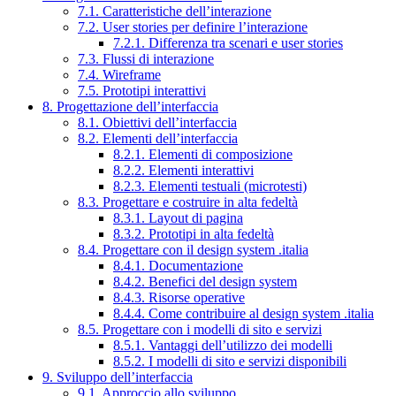
7.1. Caratteristiche dell’interazione
7.2. User stories per definire l’interazione
7.2.1. Differenza tra scenari e user stories
7.3. Flussi di interazione
7.4. Wireframe
7.5. Prototipi interattivi
8. Progettazione dell’interfaccia
8.1. Obiettivi dell’interfaccia
8.2. Elementi dell’interfaccia
8.2.1. Elementi di composizione
8.2.2. Elementi interattivi
8.2.3. Elementi testuali (microtesti)
8.3. Progettare e costruire in alta fedeltà
8.3.1. Layout di pagina
8.3.2. Prototipi in alta fedeltà
8.4. Progettare con il design system .italia
8.4.1. Documentazione
8.4.2. Benefici del design system
8.4.3. Risorse operative
8.4.4. Come contribuire al design system .italia
8.5. Progettare con i modelli di sito e servizi
8.5.1. Vantaggi dell’utilizzo dei modelli
8.5.2. I modelli di sito e servizi disponibili
9. Sviluppo dell’interfaccia
9.1. Approccio allo sviluppo