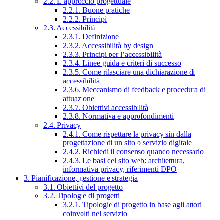
2.2. L’approccio progettuale
2.2.1. Buone pratiche
2.2.2. Principi
2.3. Accessibilità
2.3.1. Definizione
2.3.2. Accessibilità by design
2.3.3. Principi per l’accessibilità
2.3.4. Linee guida e criteri di successo
2.3.5. Come rilasciare una dichiarazione di
accessibilità
2.3.6. Meccanismo di feedback e procedura di
attuazione
2.3.7. Obiettivi accessibilità
2.3.8. Normativa e approfondimenti
2.4. Privacy
2.4.1. Come rispettare la privacy sin dalla
progettazione di un sito o servizio digitale
2.4.2. Richiedi il consenso quando necessario
2.4.3. Le basi del sito web: architettura,
informativa privacy, riferimenti DPO
3. Pianificazione, gestione e strategia
3.1. Obiettivi del progetto
3.2. Tipologie di progetti
3.2.1. Tipologie di progetto in base agli attori
coinvolti nel servizio