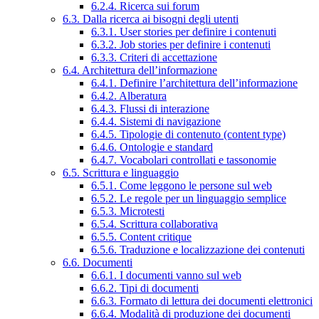
6.2.4. Ricerca sui forum
6.3. Dalla ricerca ai bisogni degli utenti
6.3.1. User stories per definire i contenuti
6.3.2. Job stories per definire i contenuti
6.3.3. Criteri di accettazione
6.4. Architettura dell’informazione
6.4.1. Definire l’architettura dell’informazione
6.4.2. Alberatura
6.4.3. Flussi di interazione
6.4.4. Sistemi di navigazione
6.4.5. Tipologie di contenuto (content type)
6.4.6. Ontologie e standard
6.4.7. Vocabolari controllati e tassonomie
6.5. Scrittura e linguaggio
6.5.1. Come leggono le persone sul web
6.5.2. Le regole per un linguaggio semplice
6.5.3. Microtesti
6.5.4. Scrittura collaborativa
6.5.5. Content critique
6.5.6. Traduzione e localizzazione dei contenuti
6.6. Documenti
6.6.1. I documenti vanno sul web
6.6.2. Tipi di documenti
6.6.3. Formato di lettura dei documenti elettronici
6.6.4. Modalità di produzione dei documenti