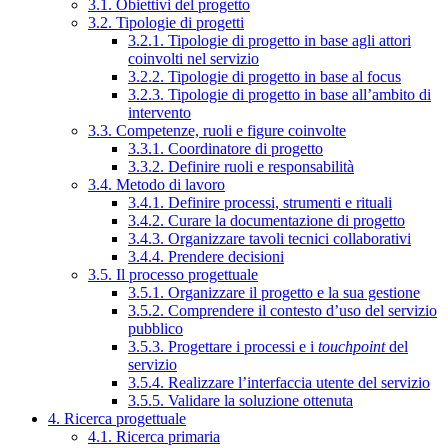
3.1. Obiettivi del progetto
3.2. Tipologie di progetti
3.2.1. Tipologie di progetto in base agli attori
coinvolti nel servizio
3.2.2. Tipologie di progetto in base al focus
3.2.3. Tipologie di progetto in base all’ambito di
intervento
3.3. Competenze, ruoli e figure coinvolte
3.3.1. Coordinatore di progetto
3.3.2. Definire ruoli e responsabilità
3.4. Metodo di lavoro
3.4.1. Definire processi, strumenti e rituali
3.4.2. Curare la documentazione di progetto
3.4.3. Organizzare tavoli tecnici collaborativi
3.4.4. Prendere decisioni
3.5. Il processo progettuale
3.5.1. Organizzare il progetto e la sua gestione
3.5.2. Comprendere il contesto d’uso del servizio
pubblico
3.5.3. Progettare i processi e i
touchpoint
del
servizio
3.5.4. Realizzare l’interfaccia utente del servizio
3.5.5. Validare la soluzione ottenuta
4. Ricerca progettuale
4.1. Ricerca primaria