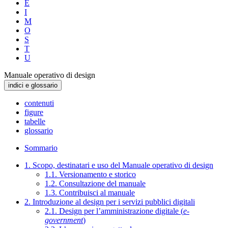
E
I
M
O
S
T
U
Manuale operativo di design
indici e glossario
contenuti
figure
tabelle
glossario
Sommario
1. Scopo, destinatari e uso del Manuale operativo di design
1.1. Versionamento e storico
1.2. Consultazione del manuale
1.3. Contribuisci al manuale
2. Introduzione al design per i servizi pubblici digitali
2.1. Design per l’amministrazione digitale (
e-
government
)