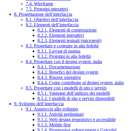
7.4. Wireframe
7.5. Prototipi interattivi
8. Progettazione dell’interfaccia
8.1. Obiettivi dell’interfaccia
8.2. Elementi dell’interfaccia
8.2.1. Elementi di composizione
8.2.2. Elementi interattivi
8.2.3. Elementi testuali (microtesti)
8.3. Progettare e costruire in alta fedeltà
8.3.1. Layout di pagina
8.3.2. Prototipi in alta fedeltà
8.4. Progettare con il design system .italia
8.4.1. Documentazione
8.4.2. Benefici del design system
8.4.3. Risorse operative
8.4.4. Come contribuire al design system .italia
8.5. Progettare con i modelli di sito e servizi
8.5.1. Vantaggi dell’utilizzo dei modelli
8.5.2. I modelli di sito e servizi disponibili
9. Sviluppo dell’interfaccia
9.1. Approccio allo sviluppo
9.1.1. Attività preliminari
9.1.2. Web design responsivo e accessibile
9.1.3. Mobile first
9.1.4. Progressive enhancement e Graceful