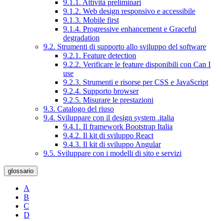
9.1.1. Attività preliminari
9.1.2. Web design responsivo e accessibile
9.1.3. Mobile first
9.1.4. Progressive enhancement e Graceful
degradation
9.2. Strumenti di supporto allo sviluppo del software
9.2.1. Feature detection
9.2.2. Verificare le feature disponibili con Can I
use
9.2.3. Strumenti e risorse per CSS e JavaScript
9.2.4. Supporto browser
9.2.5. Misurare le prestazioni
9.3. Catalogo del riuso
9.4. Sviluppare con il design system .italia
9.4.1. Il framework Bootstrap Italia
9.4.2. Il kit di sviluppo React
9.4.3. Il kit di sviluppo Angular
9.5. Sviluppare con i modelli di sito e servizi
glossario
A
B
C
D