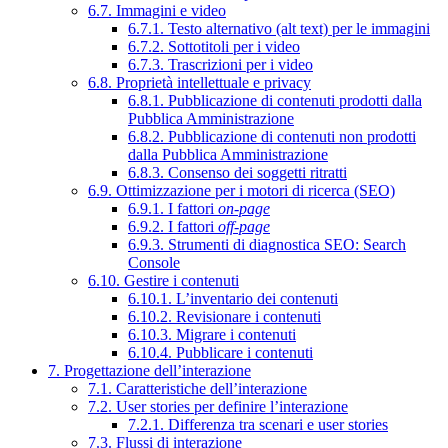
6.7. Immagini e video
6.7.1. Testo alternativo (alt text) per le immagini
6.7.2. Sottotitoli per i video
6.7.3. Trascrizioni per i video
6.8. Proprietà intellettuale e privacy
6.8.1. Pubblicazione di contenuti prodotti dalla
Pubblica Amministrazione
6.8.2. Pubblicazione di contenuti non prodotti
dalla Pubblica Amministrazione
6.8.3. Consenso dei soggetti ritratti
6.9. Ottimizzazione per i motori di ricerca (SEO)
6.9.1. I fattori
on-page
6.9.2. I fattori
off-page
6.9.3. Strumenti di diagnostica SEO: Search
Console
6.10. Gestire i contenuti
6.10.1. L’inventario dei contenuti
6.10.2. Revisionare i contenuti
6.10.3. Migrare i contenuti
6.10.4. Pubblicare i contenuti
7. Progettazione dell’interazione
7.1. Caratteristiche dell’interazione
7.2. User stories per definire l’interazione
7.2.1. Differenza tra scenari e user stories
7.3. Flussi di interazione