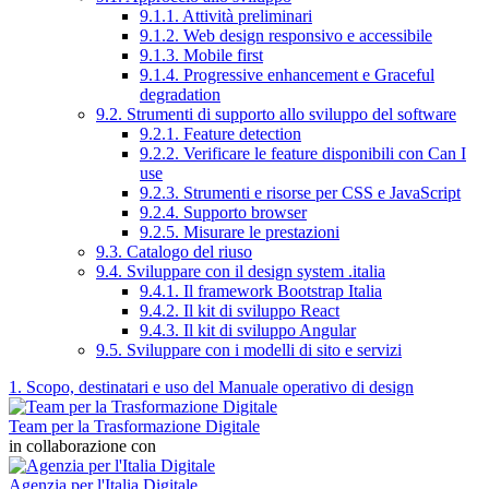
9.1.1. Attività preliminari
9.1.2. Web design responsivo e accessibile
9.1.3. Mobile first
9.1.4. Progressive enhancement e Graceful
degradation
9.2. Strumenti di supporto allo sviluppo del software
9.2.1. Feature detection
9.2.2. Verificare le feature disponibili con Can I
use
9.2.3. Strumenti e risorse per CSS e JavaScript
9.2.4. Supporto browser
9.2.5. Misurare le prestazioni
9.3. Catalogo del riuso
9.4. Sviluppare con il design system .italia
9.4.1. Il framework Bootstrap Italia
9.4.2. Il kit di sviluppo React
9.4.3. Il kit di sviluppo Angular
9.5. Sviluppare con i modelli di sito e servizi
1. Scopo, destinatari e uso del Manuale operativo di design
Team per la Trasformazione Digitale
in collaborazione con
Agenzia per l'Italia Digitale