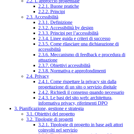
2.2. L’approccio progettuale
2.2.1. Buone pratiche
2.2.2. Principi
2.3. Accessibilità
2.3.1. Definizione
2.3.2. Accessibilità by design
2.3.3. Principi per l’accessibilità
2.3.4. Linee guida e criteri di successo
2.3.5. Come rilasciare una dichiarazione di
accessibilità
2.3.6. Meccanismo di feedback e procedura di
attuazione
2.3.7. Obiettivi accessibilità
2.3.8. Normativa e approfondimenti
2.4. Privacy
2.4.1. Come rispettare la privacy sin dalla
progettazione di un sito o servizio digitale
2.4.2. Richiedi il consenso quando necessario
2.4.3. Le basi del sito web: architettura,
informativa privacy, riferimenti DPO
3. Pianificazione, gestione e strategia
3.1. Obiettivi del progetto
3.2. Tipologie di progetti
3.2.1. Tipologie di progetto in base agli attori
coinvolti nel servizio