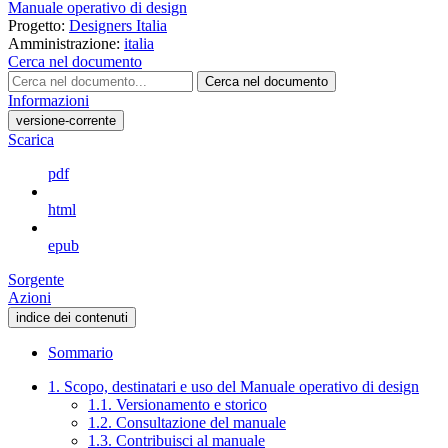
Manuale operativo di design
Progetto:
Designers Italia
Amministrazione:
italia
Cerca nel documento
Cerca nel documento
Informazioni
versione-corrente
Scarica
pdf
html
epub
Sorgente
Azioni
indice dei contenuti
Sommario
1. Scopo, destinatari e uso del Manuale operativo di design
1.1. Versionamento e storico
1.2. Consultazione del manuale
1.3. Contribuisci al manuale