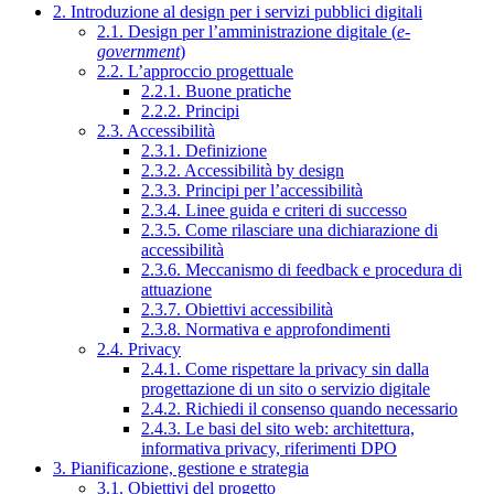
2. Introduzione al design per i servizi pubblici digitali
2.1. Design per l’amministrazione digitale (
e-
government
)
2.2. L’approccio progettuale
2.2.1. Buone pratiche
2.2.2. Principi
2.3. Accessibilità
2.3.1. Definizione
2.3.2. Accessibilità by design
2.3.3. Principi per l’accessibilità
2.3.4. Linee guida e criteri di successo
2.3.5. Come rilasciare una dichiarazione di
accessibilità
2.3.6. Meccanismo di feedback e procedura di
attuazione
2.3.7. Obiettivi accessibilità
2.3.8. Normativa e approfondimenti
2.4. Privacy
2.4.1. Come rispettare la privacy sin dalla
progettazione di un sito o servizio digitale
2.4.2. Richiedi il consenso quando necessario
2.4.3. Le basi del sito web: architettura,
informativa privacy, riferimenti DPO
3. Pianificazione, gestione e strategia
3.1. Obiettivi del progetto