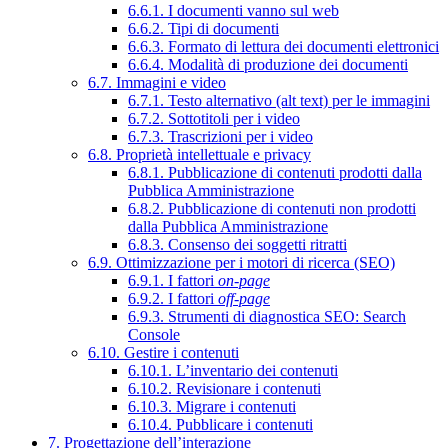
6.6.1. I documenti vanno sul web
6.6.2. Tipi di documenti
6.6.3. Formato di lettura dei documenti elettronici
6.6.4. Modalità di produzione dei documenti
6.7. Immagini e video
6.7.1. Testo alternativo (alt text) per le immagini
6.7.2. Sottotitoli per i video
6.7.3. Trascrizioni per i video
6.8. Proprietà intellettuale e privacy
6.8.1. Pubblicazione di contenuti prodotti dalla
Pubblica Amministrazione
6.8.2. Pubblicazione di contenuti non prodotti
dalla Pubblica Amministrazione
6.8.3. Consenso dei soggetti ritratti
6.9. Ottimizzazione per i motori di ricerca (SEO)
6.9.1. I fattori
on-page
6.9.2. I fattori
off-page
6.9.3. Strumenti di diagnostica SEO: Search
Console
6.10. Gestire i contenuti
6.10.1. L’inventario dei contenuti
6.10.2. Revisionare i contenuti
6.10.3. Migrare i contenuti
6.10.4. Pubblicare i contenuti
7. Progettazione dell’interazione