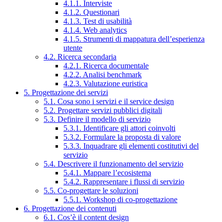
4.1.1. Interviste
4.1.2. Questionari
4.1.3. Test di usabilità
4.1.4. Web analytics
4.1.5. Strumenti di mappatura dell’esperienza
utente
4.2. Ricerca secondaria
4.2.1. Ricerca documentale
4.2.2. Analisi benchmark
4.2.3. Valutazione euristica
5. Progettazione dei servizi
5.1. Cosa sono i servizi e il service design
5.2. Progettare servizi pubblici digitali
5.3. Definire il modello di servizio
5.3.1. Identificare gli attori coinvolti
5.3.2. Formulare la proposta di valore
5.3.3. Inquadrare gli elementi costitutivi del
servizio
5.4. Descrivere il funzionamento del servizio
5.4.1. Mappare l’ecosistema
5.4.2. Rappresentare i flussi di servizio
5.5. Co-progettare le soluzioni
5.5.1. Workshop di co-progettazione
6. Progettazione dei contenuti
6.1. Cos’è il content design