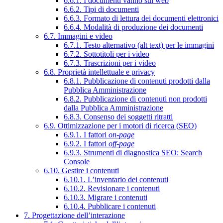
6.6.1. I documenti vanno sul web
6.6.2. Tipi di documenti
6.6.3. Formato di lettura dei documenti elettronici
6.6.4. Modalità di produzione dei documenti
6.7. Immagini e video
6.7.1. Testo alternativo (alt text) per le immagini
6.7.2. Sottotitoli per i video
6.7.3. Trascrizioni per i video
6.8. Proprietà intellettuale e privacy
6.8.1. Pubblicazione di contenuti prodotti dalla
Pubblica Amministrazione
6.8.2. Pubblicazione di contenuti non prodotti
dalla Pubblica Amministrazione
6.8.3. Consenso dei soggetti ritratti
6.9. Ottimizzazione per i motori di ricerca (SEO)
6.9.1. I fattori
on-page
6.9.2. I fattori
off-page
6.9.3. Strumenti di diagnostica SEO: Search
Console
6.10. Gestire i contenuti
6.10.1. L’inventario dei contenuti
6.10.2. Revisionare i contenuti
6.10.3. Migrare i contenuti
6.10.4. Pubblicare i contenuti
7. Progettazione dell’interazione