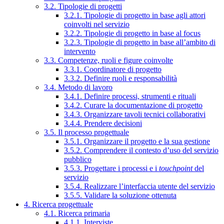
3.2. Tipologie di progetti
3.2.1. Tipologie di progetto in base agli attori
coinvolti nel servizio
3.2.2. Tipologie di progetto in base al focus
3.2.3. Tipologie di progetto in base all’ambito di
intervento
3.3. Competenze, ruoli e figure coinvolte
3.3.1. Coordinatore di progetto
3.3.2. Definire ruoli e responsabilità
3.4. Metodo di lavoro
3.4.1. Definire processi, strumenti e rituali
3.4.2. Curare la documentazione di progetto
3.4.3. Organizzare tavoli tecnici collaborativi
3.4.4. Prendere decisioni
3.5. Il processo progettuale
3.5.1. Organizzare il progetto e la sua gestione
3.5.2. Comprendere il contesto d’uso del servizio
pubblico
3.5.3. Progettare i processi e i
touchpoint
del
servizio
3.5.4. Realizzare l’interfaccia utente del servizio
3.5.5. Validare la soluzione ottenuta
4. Ricerca progettuale
4.1. Ricerca primaria
4.1.1. Interviste