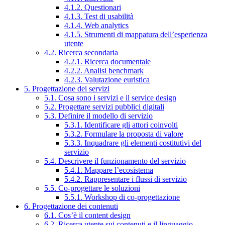
4.1.2. Questionari
4.1.3. Test di usabilità
4.1.4. Web analytics
4.1.5. Strumenti di mappatura dell’esperienza
utente
4.2. Ricerca secondaria
4.2.1. Ricerca documentale
4.2.2. Analisi benchmark
4.2.3. Valutazione euristica
5. Progettazione dei servizi
5.1. Cosa sono i servizi e il service design
5.2. Progettare servizi pubblici digitali
5.3. Definire il modello di servizio
5.3.1. Identificare gli attori coinvolti
5.3.2. Formulare la proposta di valore
5.3.3. Inquadrare gli elementi costitutivi del
servizio
5.4. Descrivere il funzionamento del servizio
5.4.1. Mappare l’ecosistema
5.4.2. Rappresentare i flussi di servizio
5.5. Co-progettare le soluzioni
5.5.1. Workshop di co-progettazione
6. Progettazione dei contenuti
6.1. Cos’è il content design
6.2. Ricerca utente sui contenuti e il linguaggio