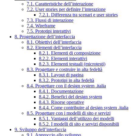
7.1. Caratteristiche dell’interazione
7.2. User stories per definire l’interazione
7.2.1. Differenza tra scenari e user stories
7.3. Flussi di interazione
7.4. Wireframe
7.5. Prototipi interattivi
8. Progettazione dell’interfaccia
8.1. Obiettivi dell’interfaccia
8.2. Elementi dell’interfaccia
8.2.1. Elementi di composizione
8.2.2. Elementi interattivi
8.2.3. Elementi testuali (microtesti)
8.3. Progettare e costruire in alta fedeltà
8.3.1. Layout di pagina
8.3.2. Prototipi in alta fedeltà
8.4. Progettare con il design system .italia
8.4.1. Documentazione
8.4.2. Benefici del design system
8.4.3. Risorse operative
8.4.4. Come contribuire al design system .italia
8.5. Progettare con i modelli di sito e servizi
8.5.1. Vantaggi dell’utilizzo dei modelli
8.5.2. I modelli di sito e servizi disponibili
9. Sviluppo dell’interfaccia
9.1. Approccio allo sviluppo