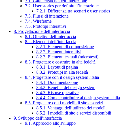
7.1. Caratteristiche dell’interazione
7.2. User stories per definire l’interazione
7.2.1. Differenza tra scenari e user stories
7.3. Flussi di interazione
7.4. Wireframe
7.5. Prototipi interattivi
8. Progettazione dell’interfaccia
8.1. Obiettivi dell’interfaccia
8.2. Elementi dell’interfaccia
8.2.1. Elementi di composizione
8.2.2. Elementi interattivi
8.2.3. Elementi testuali (microtesti)
8.3. Progettare e costruire in alta fedeltà
8.3.1. Layout di pagina
8.3.2. Prototipi in alta fedeltà
8.4. Progettare con il design system .italia
8.4.1. Documentazione
8.4.2. Benefici del design system
8.4.3. Risorse operative
8.4.4. Come contribuire al design system .italia
8.5. Progettare con i modelli di sito e servizi
8.5.1. Vantaggi dell’utilizzo dei modelli
8.5.2. I modelli di sito e servizi disponibili
9. Sviluppo dell’interfaccia
9.1. Approccio allo sviluppo