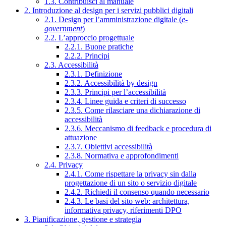
1.3. Contribuisci al manuale
2. Introduzione al design per i servizi pubblici digitali
2.1. Design per l’amministrazione digitale (
e-
government
)
2.2. L’approccio progettuale
2.2.1. Buone pratiche
2.2.2. Principi
2.3. Accessibilità
2.3.1. Definizione
2.3.2. Accessibilità by design
2.3.3. Principi per l’accessibilità
2.3.4. Linee guida e criteri di successo
2.3.5. Come rilasciare una dichiarazione di
accessibilità
2.3.6. Meccanismo di feedback e procedura di
attuazione
2.3.7. Obiettivi accessibilità
2.3.8. Normativa e approfondimenti
2.4. Privacy
2.4.1. Come rispettare la privacy sin dalla
progettazione di un sito o servizio digitale
2.4.2. Richiedi il consenso quando necessario
2.4.3. Le basi del sito web: architettura,
informativa privacy, riferimenti DPO
3. Pianificazione, gestione e strategia