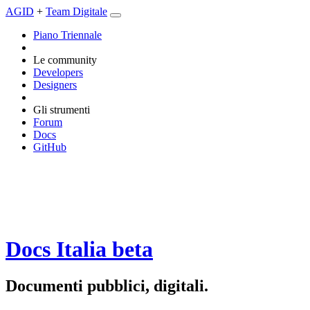
AGID
+
Team Digitale
Piano Triennale
Le community
Developers
Designers
Gli strumenti
Forum
Docs
GitHub
Docs Italia
beta
Documenti pubblici, digitali.