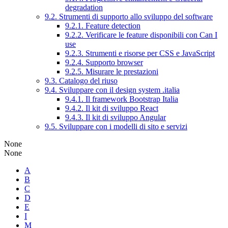
degradation
9.2. Strumenti di supporto allo sviluppo del software
9.2.1. Feature detection
9.2.2. Verificare le feature disponibili con Can I
use
9.2.3. Strumenti e risorse per CSS e JavaScript
9.2.4. Supporto browser
9.2.5. Misurare le prestazioni
9.3. Catalogo del riuso
9.4. Sviluppare con il design system .italia
9.4.1. Il framework Bootstrap Italia
9.4.2. Il kit di sviluppo React
9.4.3. Il kit di sviluppo Angular
9.5. Sviluppare con i modelli di sito e servizi
None
None
A
B
C
D
E
I
M