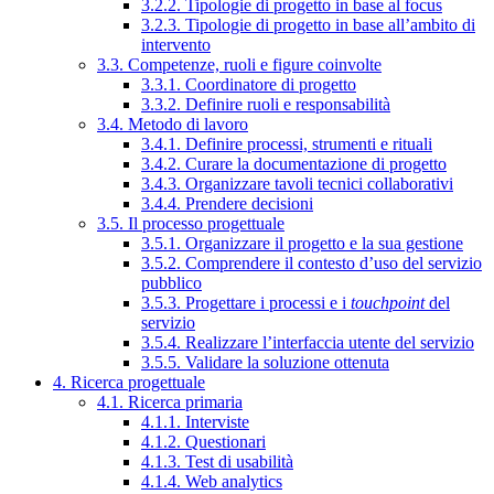
3.2.2. Tipologie di progetto in base al focus
3.2.3. Tipologie di progetto in base all’ambito di
intervento
3.3. Competenze, ruoli e figure coinvolte
3.3.1. Coordinatore di progetto
3.3.2. Definire ruoli e responsabilità
3.4. Metodo di lavoro
3.4.1. Definire processi, strumenti e rituali
3.4.2. Curare la documentazione di progetto
3.4.3. Organizzare tavoli tecnici collaborativi
3.4.4. Prendere decisioni
3.5. Il processo progettuale
3.5.1. Organizzare il progetto e la sua gestione
3.5.2. Comprendere il contesto d’uso del servizio
pubblico
3.5.3. Progettare i processi e i
touchpoint
del
servizio
3.5.4. Realizzare l’interfaccia utente del servizio
3.5.5. Validare la soluzione ottenuta
4. Ricerca progettuale
4.1. Ricerca primaria
4.1.1. Interviste
4.1.2. Questionari
4.1.3. Test di usabilità
4.1.4. Web analytics