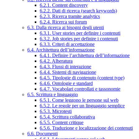
6.2.1. Content discovery
6.2.2. Dati di ricerca (search keywords)
6.2.3. Ricerca tramite analytics
6.2.4. Ricerca sui forum
6.3. Dalla ricerca ai bisogni degli utenti
6.3.1. User stories per definire i contenuti
6.3.2. Job stories per definire i contenuti
6.3.3. Criteri di accettazione
6.4. Architettura dell’informazione
6.4.1. Definire l’architettura dell’informazione
6.4.2. Alberatura
6.4.3. Flussi di interazione
6.4.4. Sistemi di navigazione
6.4.5. Tipologie di contenuto (content type)
6.4.6. Ontologie e standard
6.4.7. Vocabolari controllati e tassonomie
6.5. Scrittura e linguaggio
6.5.1. Come leggono le persone sul web
6.5.2. Le regole per un linguaggio semplice
6.5.3. Microtesti
6.5.4. Scrittura collaborativa
6.5.5. Content critique
6.5.6. Traduzione e localizzazione dei contenuti
6.6. Documenti