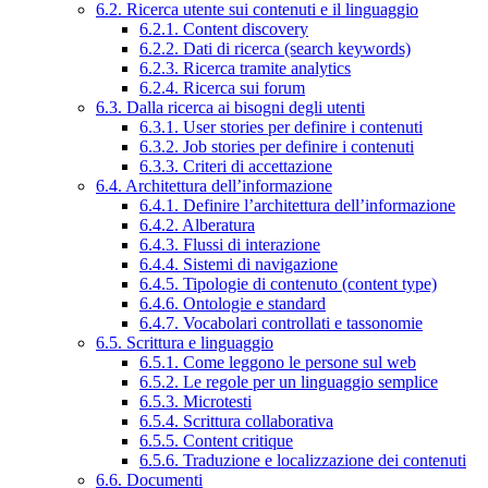
6.2. Ricerca utente sui contenuti e il linguaggio
6.2.1. Content discovery
6.2.2. Dati di ricerca (search keywords)
6.2.3. Ricerca tramite analytics
6.2.4. Ricerca sui forum
6.3. Dalla ricerca ai bisogni degli utenti
6.3.1. User stories per definire i contenuti
6.3.2. Job stories per definire i contenuti
6.3.3. Criteri di accettazione
6.4. Architettura dell’informazione
6.4.1. Definire l’architettura dell’informazione
6.4.2. Alberatura
6.4.3. Flussi di interazione
6.4.4. Sistemi di navigazione
6.4.5. Tipologie di contenuto (content type)
6.4.6. Ontologie e standard
6.4.7. Vocabolari controllati e tassonomie
6.5. Scrittura e linguaggio
6.5.1. Come leggono le persone sul web
6.5.2. Le regole per un linguaggio semplice
6.5.3. Microtesti
6.5.4. Scrittura collaborativa
6.5.5. Content critique
6.5.6. Traduzione e localizzazione dei contenuti
6.6. Documenti