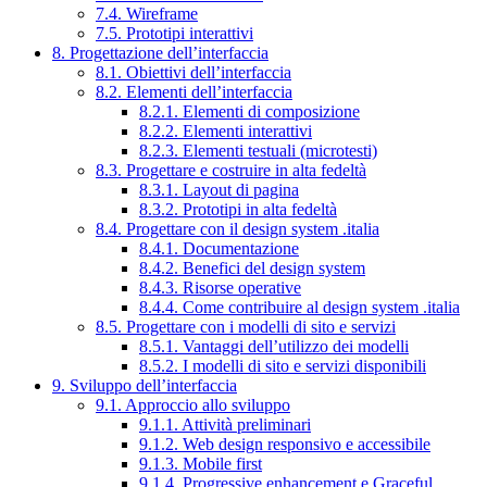
7.4. Wireframe
7.5. Prototipi interattivi
8. Progettazione dell’interfaccia
8.1. Obiettivi dell’interfaccia
8.2. Elementi dell’interfaccia
8.2.1. Elementi di composizione
8.2.2. Elementi interattivi
8.2.3. Elementi testuali (microtesti)
8.3. Progettare e costruire in alta fedeltà
8.3.1. Layout di pagina
8.3.2. Prototipi in alta fedeltà
8.4. Progettare con il design system .italia
8.4.1. Documentazione
8.4.2. Benefici del design system
8.4.3. Risorse operative
8.4.4. Come contribuire al design system .italia
8.5. Progettare con i modelli di sito e servizi
8.5.1. Vantaggi dell’utilizzo dei modelli
8.5.2. I modelli di sito e servizi disponibili
9. Sviluppo dell’interfaccia
9.1. Approccio allo sviluppo
9.1.1. Attività preliminari
9.1.2. Web design responsivo e accessibile
9.1.3. Mobile first
9.1.4. Progressive enhancement e Graceful