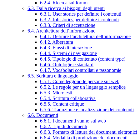
6.2.4. Ricerca sui forum
6.3. Dalla ricerca ai bisogni degli utenti
6.3.1. User stories per definire i contenuti
6.3.2. Job stories per definire i contenuti
6.3.3. Criteri di accettazione
6.4. Architettura dell’informazione
6.4.1. Definire l’architettura dell’informazione
6.4.2. Alberatura
6.4.3. Flussi di interazione
6.4.4. Sistemi di navigazione
6.4.5. Tipologie di contenuto (content type)
6.4.6. Ontologie e standard
6.4.7. Vocabolari controllati e tassonomie
6.5. Scrittura e linguaggio
6.5.1. Come leggono le persone sul web
6.5.2. Le regole per un linguaggio semplice
6.5.3. Microtesti
6.5.4. Scrittura collaborativa
6.5.5. Content critique
6.5.6. Traduzione e localizzazione dei contenuti
6.6. Documenti
6.6.1. I documenti vanno sul web
6.6.2. Tipi di documenti
6.6.3. Formato di lettura dei documenti elettronici
6.6.4. Modalità di produzione dei documenti