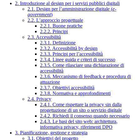
2. Introduzione al design per i servizi pubblici digitali
2.1. Design per l’amministrazione digitale (
e-
government
)
2.2. L’approccio progettuale
2.2.1. Buone pratiche
2.2.2. Principi
2.3. Accessibilità
2.3.1. Definizione
2.3.2. Accessibilità by design
2.3.3. Principi per l’accessibilità
2.3.4. Linee guida e criteri di successo
2.3.5. Come rilasciare una dichiarazione di
accessibilità
2.3.6. Meccanismo di feedback e procedura di
attuazione
2.3.7. Obiettivi accessibilità
2.3.8. Normativa e approfondimenti
2.4. Privacy
2.4.1. Come rispettare la privacy sin dalla
progettazione di un sito o servizio digitale
2.4.2. Richiedi il consenso quando necessario
2.4.3. Le basi del sito web: architettura,
informativa privacy, riferimenti DPO
3. Pianificazione, gestione e strategia
3.1. Obiettivi del progetto