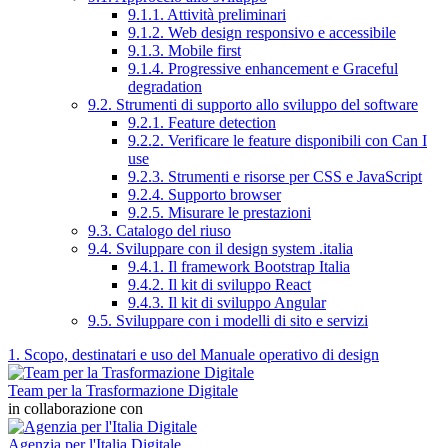
9.1.1. Attività preliminari
9.1.2. Web design responsivo e accessibile
9.1.3. Mobile first
9.1.4. Progressive enhancement e Graceful
degradation
9.2. Strumenti di supporto allo sviluppo del software
9.2.1. Feature detection
9.2.2. Verificare le feature disponibili con Can I
use
9.2.3. Strumenti e risorse per CSS e JavaScript
9.2.4. Supporto browser
9.2.5. Misurare le prestazioni
9.3. Catalogo del riuso
9.4. Sviluppare con il design system .italia
9.4.1. Il framework Bootstrap Italia
9.4.2. Il kit di sviluppo React
9.4.3. Il kit di sviluppo Angular
9.5. Sviluppare con i modelli di sito e servizi
1. Scopo, destinatari e uso del Manuale operativo di design
Team per la Trasformazione Digitale
in collaborazione con
Agenzia per l'Italia Digitale