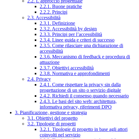
2.2. L’approccio progettuale
2.2.1. Buone pratiche
2.2.2. Principi
2.3. Accessibilità
2.3.1. Definizione
2.3.2. Accessibilità by design
2.3.3. Principi per l’accessibilità
2.3.4. Linee guida e criteri di successo
2.3.5. Come rilasciare una dichiarazione di
accessibilità
2.3.6. Meccanismo di feedback e procedura di
attuazione
2.3.7. Obiettivi accessibilità
2.3.8. Normativa e approfondimenti
2.4. Privacy
2.4.1. Come rispettare la privacy sin dalla
progettazione di un sito o servizio digitale
2.4.2. Richiedi il consenso quando necessario
2.4.3. Le basi del sito web: architettura,
informativa privacy, riferimenti DPO
3. Pianificazione, gestione e strategia
3.1. Obiettivi del progetto
3.2. Tipologie di progetti
3.2.1. Tipologie di progetto in base agli attori
coinvolti nel servizio