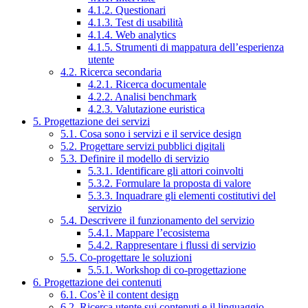
4.1.2. Questionari
4.1.3. Test di usabilità
4.1.4. Web analytics
4.1.5. Strumenti di mappatura dell’esperienza
utente
4.2. Ricerca secondaria
4.2.1. Ricerca documentale
4.2.2. Analisi benchmark
4.2.3. Valutazione euristica
5. Progettazione dei servizi
5.1. Cosa sono i servizi e il service design
5.2. Progettare servizi pubblici digitali
5.3. Definire il modello di servizio
5.3.1. Identificare gli attori coinvolti
5.3.2. Formulare la proposta di valore
5.3.3. Inquadrare gli elementi costitutivi del
servizio
5.4. Descrivere il funzionamento del servizio
5.4.1. Mappare l’ecosistema
5.4.2. Rappresentare i flussi di servizio
5.5. Co-progettare le soluzioni
5.5.1. Workshop di co-progettazione
6. Progettazione dei contenuti
6.1. Cos’è il content design
6.2. Ricerca utente sui contenuti e il linguaggio