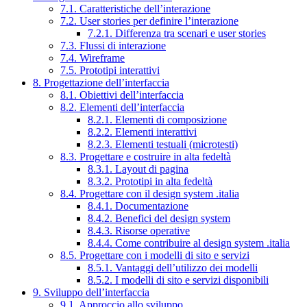
7.1. Caratteristiche dell’interazione
7.2. User stories per definire l’interazione
7.2.1. Differenza tra scenari e user stories
7.3. Flussi di interazione
7.4. Wireframe
7.5. Prototipi interattivi
8. Progettazione dell’interfaccia
8.1. Obiettivi dell’interfaccia
8.2. Elementi dell’interfaccia
8.2.1. Elementi di composizione
8.2.2. Elementi interattivi
8.2.3. Elementi testuali (microtesti)
8.3. Progettare e costruire in alta fedeltà
8.3.1. Layout di pagina
8.3.2. Prototipi in alta fedeltà
8.4. Progettare con il design system .italia
8.4.1. Documentazione
8.4.2. Benefici del design system
8.4.3. Risorse operative
8.4.4. Come contribuire al design system .italia
8.5. Progettare con i modelli di sito e servizi
8.5.1. Vantaggi dell’utilizzo dei modelli
8.5.2. I modelli di sito e servizi disponibili
9. Sviluppo dell’interfaccia
9.1. Approccio allo sviluppo