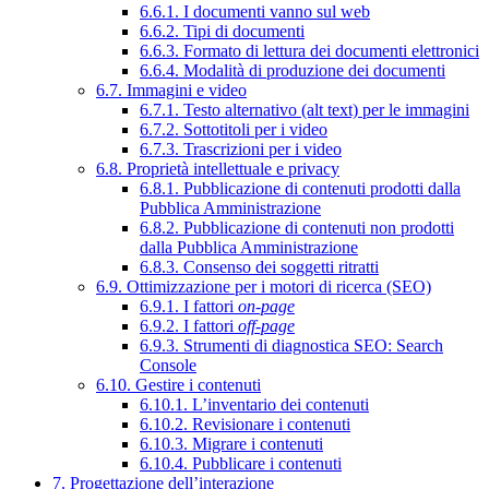
6.6.1. I documenti vanno sul web
6.6.2. Tipi di documenti
6.6.3. Formato di lettura dei documenti elettronici
6.6.4. Modalità di produzione dei documenti
6.7. Immagini e video
6.7.1. Testo alternativo (alt text) per le immagini
6.7.2. Sottotitoli per i video
6.7.3. Trascrizioni per i video
6.8. Proprietà intellettuale e privacy
6.8.1. Pubblicazione di contenuti prodotti dalla
Pubblica Amministrazione
6.8.2. Pubblicazione di contenuti non prodotti
dalla Pubblica Amministrazione
6.8.3. Consenso dei soggetti ritratti
6.9. Ottimizzazione per i motori di ricerca (SEO)
6.9.1. I fattori
on-page
6.9.2. I fattori
off-page
6.9.3. Strumenti di diagnostica SEO: Search
Console
6.10. Gestire i contenuti
6.10.1. L’inventario dei contenuti
6.10.2. Revisionare i contenuti
6.10.3. Migrare i contenuti
6.10.4. Pubblicare i contenuti
7. Progettazione dell’interazione