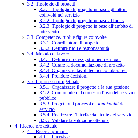
3.2. Tipologie di progetti
3.2.1. Tipologie di progetto in base agli attori
coinvolti nel servizio
3.2.2. Tipologie di progetto in base al focus
3.2.3. Tipologie di progetto in base all’ambito di
intervento
3.3. Competenze, ruoli e figure coinvolte
3.3.1. Coordinatore di progetto
3.3.2. Definire ruoli e responsabilità
3.4. Metodo di lavoro
3.4.1. Definire processi, strumenti e rituali
3.4.2. Curare la documentazione di progetto
3.4.3. Organizzare tavoli tecnici collaborativi
3.4.4. Prendere decisioni
3.5. Il processo progettuale
3.5.1. Organizzare il progetto e la sua gestione
3.5.2. Comprendere il contesto d’uso del servizio
pubblico
3.5.3. Progettare i processi e i
touchpoint
del
servizio
3.5.4. Realizzare l’interfaccia utente del servizio
3.5.5. Validare la soluzione ottenuta
4. Ricerca progettuale
4.1. Ricerca primaria
4.1.1. Interviste