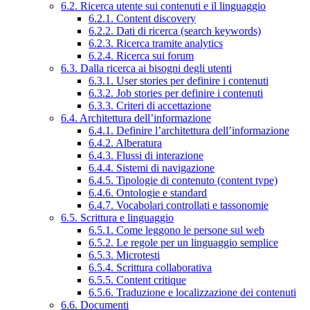
6.2. Ricerca utente sui contenuti e il linguaggio
6.2.1. Content discovery
6.2.2. Dati di ricerca (search keywords)
6.2.3. Ricerca tramite analytics
6.2.4. Ricerca sui forum
6.3. Dalla ricerca ai bisogni degli utenti
6.3.1. User stories per definire i contenuti
6.3.2. Job stories per definire i contenuti
6.3.3. Criteri di accettazione
6.4. Architettura dell’informazione
6.4.1. Definire l’architettura dell’informazione
6.4.2. Alberatura
6.4.3. Flussi di interazione
6.4.4. Sistemi di navigazione
6.4.5. Tipologie di contenuto (content type)
6.4.6. Ontologie e standard
6.4.7. Vocabolari controllati e tassonomie
6.5. Scrittura e linguaggio
6.5.1. Come leggono le persone sul web
6.5.2. Le regole per un linguaggio semplice
6.5.3. Microtesti
6.5.4. Scrittura collaborativa
6.5.5. Content critique
6.5.6. Traduzione e localizzazione dei contenuti
6.6. Documenti