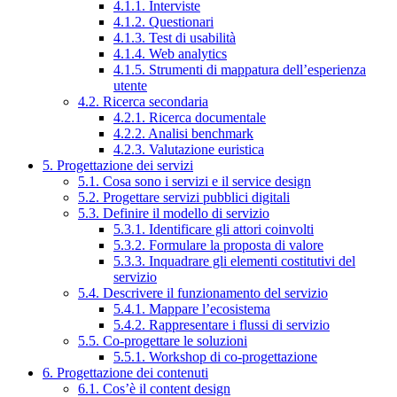
4.1.1. Interviste
4.1.2. Questionari
4.1.3. Test di usabilità
4.1.4. Web analytics
4.1.5. Strumenti di mappatura dell’esperienza
utente
4.2. Ricerca secondaria
4.2.1. Ricerca documentale
4.2.2. Analisi benchmark
4.2.3. Valutazione euristica
5. Progettazione dei servizi
5.1. Cosa sono i servizi e il service design
5.2. Progettare servizi pubblici digitali
5.3. Definire il modello di servizio
5.3.1. Identificare gli attori coinvolti
5.3.2. Formulare la proposta di valore
5.3.3. Inquadrare gli elementi costitutivi del
servizio
5.4. Descrivere il funzionamento del servizio
5.4.1. Mappare l’ecosistema
5.4.2. Rappresentare i flussi di servizio
5.5. Co-progettare le soluzioni
5.5.1. Workshop di co-progettazione
6. Progettazione dei contenuti
6.1. Cos’è il content design