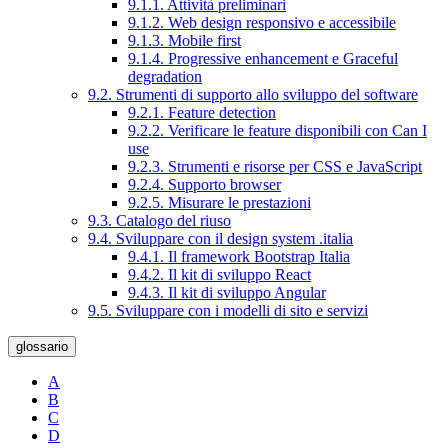
9.1.1. Attività preliminari
9.1.2. Web design responsivo e accessibile
9.1.3. Mobile first
9.1.4. Progressive enhancement e Graceful
degradation
9.2. Strumenti di supporto allo sviluppo del software
9.2.1. Feature detection
9.2.2. Verificare le feature disponibili con Can I
use
9.2.3. Strumenti e risorse per CSS e JavaScript
9.2.4. Supporto browser
9.2.5. Misurare le prestazioni
9.3. Catalogo del riuso
9.4. Sviluppare con il design system .italia
9.4.1. Il framework Bootstrap Italia
9.4.2. Il kit di sviluppo React
9.4.3. Il kit di sviluppo Angular
9.5. Sviluppare con i modelli di sito e servizi
glossario
A
B
C
D