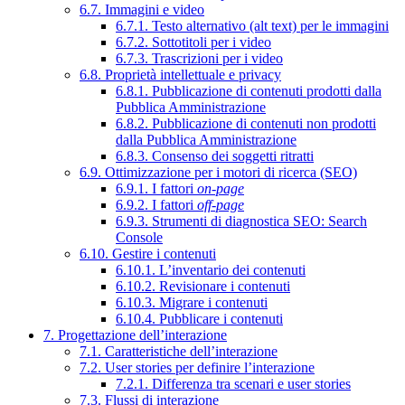
6.7. Immagini e video
6.7.1. Testo alternativo (alt text) per le immagini
6.7.2. Sottotitoli per i video
6.7.3. Trascrizioni per i video
6.8. Proprietà intellettuale e privacy
6.8.1. Pubblicazione di contenuti prodotti dalla
Pubblica Amministrazione
6.8.2. Pubblicazione di contenuti non prodotti
dalla Pubblica Amministrazione
6.8.3. Consenso dei soggetti ritratti
6.9. Ottimizzazione per i motori di ricerca (SEO)
6.9.1. I fattori
on-page
6.9.2. I fattori
off-page
6.9.3. Strumenti di diagnostica SEO: Search
Console
6.10. Gestire i contenuti
6.10.1. L’inventario dei contenuti
6.10.2. Revisionare i contenuti
6.10.3. Migrare i contenuti
6.10.4. Pubblicare i contenuti
7. Progettazione dell’interazione
7.1. Caratteristiche dell’interazione
7.2. User stories per definire l’interazione
7.2.1. Differenza tra scenari e user stories
7.3. Flussi di interazione