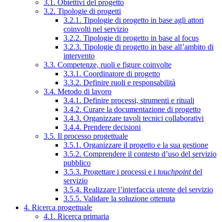
3.1. Obiettivi del progetto
3.2. Tipologie di progetti
3.2.1. Tipologie di progetto in base agli attori
coinvolti nel servizio
3.2.2. Tipologie di progetto in base al focus
3.2.3. Tipologie di progetto in base all’ambito di
intervento
3.3. Competenze, ruoli e figure coinvolte
3.3.1. Coordinatore di progetto
3.3.2. Definire ruoli e responsabilità
3.4. Metodo di lavoro
3.4.1. Definire processi, strumenti e rituali
3.4.2. Curare la documentazione di progetto
3.4.3. Organizzare tavoli tecnici collaborativi
3.4.4. Prendere decisioni
3.5. Il processo progettuale
3.5.1. Organizzare il progetto e la sua gestione
3.5.2. Comprendere il contesto d’uso del servizio
pubblico
3.5.3. Progettare i processi e i
touchpoint
del
servizio
3.5.4. Realizzare l’interfaccia utente del servizio
3.5.5. Validare la soluzione ottenuta
4. Ricerca progettuale
4.1. Ricerca primaria