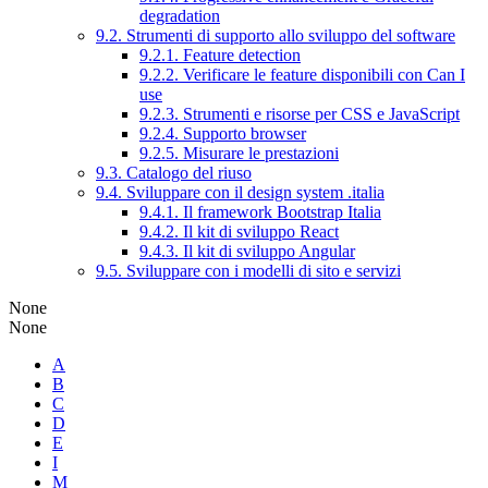
degradation
9.2. Strumenti di supporto allo sviluppo del software
9.2.1. Feature detection
9.2.2. Verificare le feature disponibili con Can I
use
9.2.3. Strumenti e risorse per CSS e JavaScript
9.2.4. Supporto browser
9.2.5. Misurare le prestazioni
9.3. Catalogo del riuso
9.4. Sviluppare con il design system .italia
9.4.1. Il framework Bootstrap Italia
9.4.2. Il kit di sviluppo React
9.4.3. Il kit di sviluppo Angular
9.5. Sviluppare con i modelli di sito e servizi
None
None
A
B
C
D
E
I
M