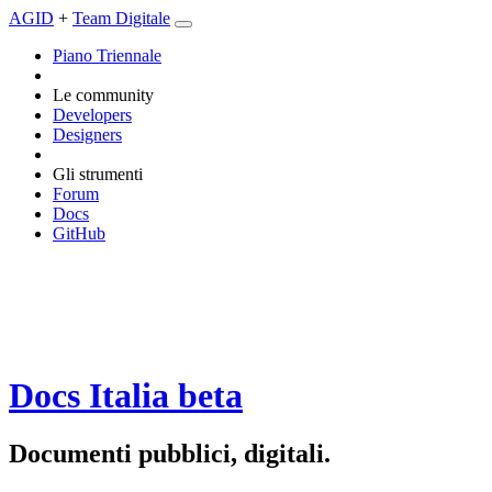
AGID
+
Team Digitale
Piano Triennale
Le community
Developers
Designers
Gli strumenti
Forum
Docs
GitHub
Docs Italia
beta
Documenti pubblici, digitali.