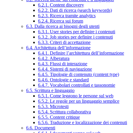
6.2.1. Content discovery
6.2.2. Dati di ricerca (search keywords)
6.2.3. Ricerca tramite analytics
6.2.4. Ricerca sui forum
6.3. Dalla ricerca ai bisogni degli utenti
6.3.1. User stories per definire i contenuti
6.3.2. Job stories per definire i contenuti
6.3.3. Criteri di accettazione
6.4. Architettura dell’informazione
6.4.1. Definire l’architettura dell’informazione
6.4.2. Alberatura
6.4.3. Flussi di interazione
6.4.4. Sistemi di navigazione
6.4.5. Tipologie di contenuto (content type)
6.4.6. Ontologie e standard
6.4.7. Vocabolari controllati e tassonomie
6.5. Scrittura e linguaggio
6.5.1. Come leggono le persone sul web
6.5.2. Le regole per un linguaggio semplice
6.5.3. Microtesti
6.5.4. Scrittura collaborativa
6.5.5. Content critique
6.5.6. Traduzione e localizzazione dei contenuti
6.6. Documenti