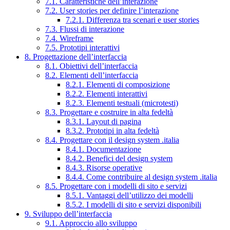
7.1. Caratteristiche dell’interazione
7.2. User stories per definire l’interazione
7.2.1. Differenza tra scenari e user stories
7.3. Flussi di interazione
7.4. Wireframe
7.5. Prototipi interattivi
8. Progettazione dell’interfaccia
8.1. Obiettivi dell’interfaccia
8.2. Elementi dell’interfaccia
8.2.1. Elementi di composizione
8.2.2. Elementi interattivi
8.2.3. Elementi testuali (microtesti)
8.3. Progettare e costruire in alta fedeltà
8.3.1. Layout di pagina
8.3.2. Prototipi in alta fedeltà
8.4. Progettare con il design system .italia
8.4.1. Documentazione
8.4.2. Benefici del design system
8.4.3. Risorse operative
8.4.4. Come contribuire al design system .italia
8.5. Progettare con i modelli di sito e servizi
8.5.1. Vantaggi dell’utilizzo dei modelli
8.5.2. I modelli di sito e servizi disponibili
9. Sviluppo dell’interfaccia
9.1. Approccio allo sviluppo