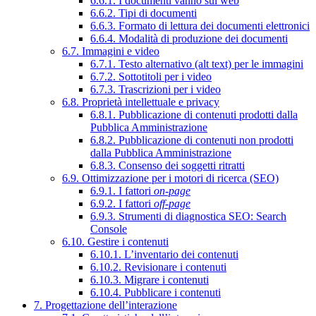
6.6.1. I documenti vanno sul web
6.6.2. Tipi di documenti
6.6.3. Formato di lettura dei documenti elettronici
6.6.4. Modalità di produzione dei documenti
6.7. Immagini e video
6.7.1. Testo alternativo (alt text) per le immagini
6.7.2. Sottotitoli per i video
6.7.3. Trascrizioni per i video
6.8. Proprietà intellettuale e privacy
6.8.1. Pubblicazione di contenuti prodotti dalla
Pubblica Amministrazione
6.8.2. Pubblicazione di contenuti non prodotti
dalla Pubblica Amministrazione
6.8.3. Consenso dei soggetti ritratti
6.9. Ottimizzazione per i motori di ricerca (SEO)
6.9.1. I fattori
on-page
6.9.2. I fattori
off-page
6.9.3. Strumenti di diagnostica SEO: Search
Console
6.10. Gestire i contenuti
6.10.1. L’inventario dei contenuti
6.10.2. Revisionare i contenuti
6.10.3. Migrare i contenuti
6.10.4. Pubblicare i contenuti
7. Progettazione dell’interazione