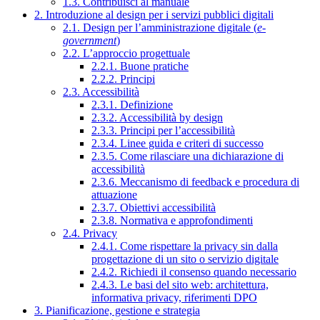
1.3. Contribuisci al manuale
2. Introduzione al design per i servizi pubblici digitali
2.1. Design per l’amministrazione digitale (
e-
government
)
2.2. L’approccio progettuale
2.2.1. Buone pratiche
2.2.2. Principi
2.3. Accessibilità
2.3.1. Definizione
2.3.2. Accessibilità by design
2.3.3. Principi per l’accessibilità
2.3.4. Linee guida e criteri di successo
2.3.5. Come rilasciare una dichiarazione di
accessibilità
2.3.6. Meccanismo di feedback e procedura di
attuazione
2.3.7. Obiettivi accessibilità
2.3.8. Normativa e approfondimenti
2.4. Privacy
2.4.1. Come rispettare la privacy sin dalla
progettazione di un sito o servizio digitale
2.4.2. Richiedi il consenso quando necessario
2.4.3. Le basi del sito web: architettura,
informativa privacy, riferimenti DPO
3. Pianificazione, gestione e strategia