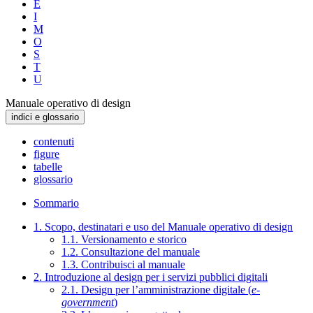
E
I
M
O
S
T
U
Manuale operativo di design
indici e glossario
contenuti
figure
tabelle
glossario
Sommario
1. Scopo, destinatari e uso del Manuale operativo di design
1.1. Versionamento e storico
1.2. Consultazione del manuale
1.3. Contribuisci al manuale
2. Introduzione al design per i servizi pubblici digitali
2.1. Design per l’amministrazione digitale (
e-
government
)