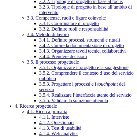
3.2.2. Tipologie di progetto in base al focus
3.2.3. Tipologie di progetto in base all’ambito di
intervento
3.3. Competenze, ruoli e figure coinvolte
3.3.1. Coordinatore di progetto
3.3.2. Definire ruoli e responsabilità
3.4. Metodo di lavoro
3.4.1. Definire processi, strumenti e rituali
3.4.2. Curare la documentazione di progetto
3.4.3. Organizzare tavoli tecnici collaborativi
3.4.4. Prendere decisioni
3.5. Il processo progettuale
3.5.1. Organizzare il progetto e la sua gestione
3.5.2. Comprendere il contesto d’uso del servizio
pubblico
3.5.3. Progettare i processi e i
touchpoint
del
servizio
3.5.4. Realizzare l’interfaccia utente del servizio
3.5.5. Validare la soluzione ottenuta
4. Ricerca progettuale
4.1. Ricerca primaria
4.1.1. Interviste
4.1.2. Questionari
4.1.3. Test di usabilità
4.1.4. Web analytics