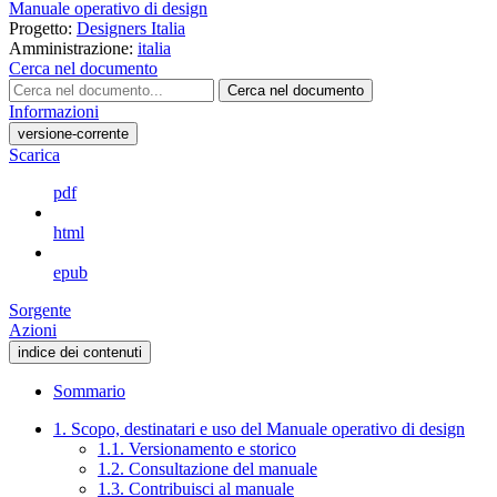
Manuale operativo di design
Progetto:
Designers Italia
Amministrazione:
italia
Cerca nel documento
Cerca nel documento
Informazioni
versione-corrente
Scarica
pdf
html
epub
Sorgente
Azioni
indice dei contenuti
Sommario
1. Scopo, destinatari e uso del Manuale operativo di design
1.1. Versionamento e storico
1.2. Consultazione del manuale
1.3. Contribuisci al manuale