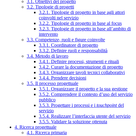
3.1. Obiettivi del progetto
3.2. Tipologie di progetti
3.2.1. Tipologie di progetto in base agli attori
coinvolti nel servizio
3.2.2. Tipologie di progetto in base al focus
3.2.3. Tipologie di progetto in base all’ambito di
intervento
3.3. Competenze, ruoli e figure coinvolte
3.3.1. Coordinatore di progetto
3.3.2. Definire ruoli e responsabilità
3.4. Metodo di lavoro
3.4.1. Definire processi, strumenti e rituali
3.4.2. Curare la documentazione di progetto
3.4.3. Organizzare tavoli tecnici collaborativi
3.4.4. Prendere decisioni
3.5. Il processo progettuale
3.5.1. Organizzare il progetto e la sua gestione
3.5.2. Comprendere il contesto d’uso del servizio
pubblico
3.5.3. Progettare i processi e i
touchpoint
del
servizio
3.5.4. Realizzare l’interfaccia utente del servizio
3.5.5. Validare la soluzione ottenuta
4. Ricerca progettuale
4.1. Ricerca primaria