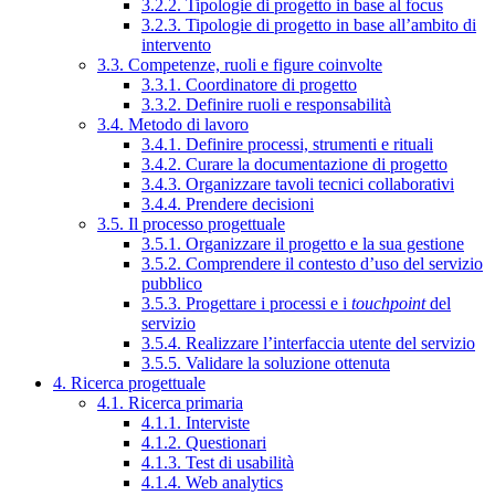
3.2.2. Tipologie di progetto in base al focus
3.2.3. Tipologie di progetto in base all’ambito di
intervento
3.3. Competenze, ruoli e figure coinvolte
3.3.1. Coordinatore di progetto
3.3.2. Definire ruoli e responsabilità
3.4. Metodo di lavoro
3.4.1. Definire processi, strumenti e rituali
3.4.2. Curare la documentazione di progetto
3.4.3. Organizzare tavoli tecnici collaborativi
3.4.4. Prendere decisioni
3.5. Il processo progettuale
3.5.1. Organizzare il progetto e la sua gestione
3.5.2. Comprendere il contesto d’uso del servizio
pubblico
3.5.3. Progettare i processi e i
touchpoint
del
servizio
3.5.4. Realizzare l’interfaccia utente del servizio
3.5.5. Validare la soluzione ottenuta
4. Ricerca progettuale
4.1. Ricerca primaria
4.1.1. Interviste
4.1.2. Questionari
4.1.3. Test di usabilità
4.1.4. Web analytics