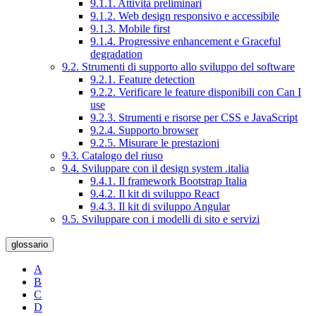
9.1.1. Attività preliminari
9.1.2. Web design responsivo e accessibile
9.1.3. Mobile first
9.1.4. Progressive enhancement e Graceful
degradation
9.2. Strumenti di supporto allo sviluppo del software
9.2.1. Feature detection
9.2.2. Verificare le feature disponibili con Can I
use
9.2.3. Strumenti e risorse per CSS e JavaScript
9.2.4. Supporto browser
9.2.5. Misurare le prestazioni
9.3. Catalogo del riuso
9.4. Sviluppare con il design system .italia
9.4.1. Il framework Bootstrap Italia
9.4.2. Il kit di sviluppo React
9.4.3. Il kit di sviluppo Angular
9.5. Sviluppare con i modelli di sito e servizi
glossario
A
B
C
D