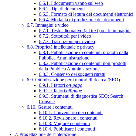
6.6.1. I documenti vanno sul web
6.6.2. Tipi di documenti
6.6.3. Formato di lettura dei documenti elettronici
6.6.4. Modalità di produzione dei documenti
6.7. Immagini e video
6.7.1. Testo alternativo (alt text) per le immagini
6.7.2. Sottotitoli per i video
6.7.3. Trascrizioni per i video
6.8. Proprietà intellettuale e privacy
6.8.1. Pubblicazione di contenuti prodotti dalla
Pubblica Amministrazione
6.8.2. Pubblicazione di contenuti non prodotti
dalla Pubblica Amministrazione
6.8.3. Consenso dei soggetti ritratti
6.9. Ottimizzazione per i motori di ricerca (SEO)
6.9.1. I fattori
on-page
6.9.2. I fattori
off-page
6.9.3. Strumenti di diagnostica SEO: Search
Console
6.10. Gestire i contenuti
6.10.1. L’inventario dei contenuti
6.10.2. Revisionare i contenuti
6.10.3. Migrare i contenuti
6.10.4. Pubblicare i contenuti
7. Progettazione dell’interazione