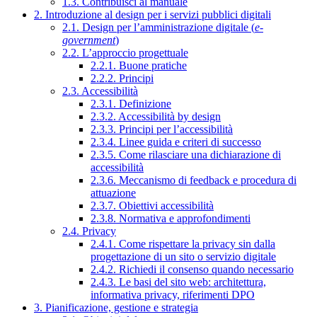
1.3. Contribuisci al manuale
2. Introduzione al design per i servizi pubblici digitali
2.1. Design per l’amministrazione digitale (
e-
government
)
2.2. L’approccio progettuale
2.2.1. Buone pratiche
2.2.2. Principi
2.3. Accessibilità
2.3.1. Definizione
2.3.2. Accessibilità by design
2.3.3. Principi per l’accessibilità
2.3.4. Linee guida e criteri di successo
2.3.5. Come rilasciare una dichiarazione di
accessibilità
2.3.6. Meccanismo di feedback e procedura di
attuazione
2.3.7. Obiettivi accessibilità
2.3.8. Normativa e approfondimenti
2.4. Privacy
2.4.1. Come rispettare la privacy sin dalla
progettazione di un sito o servizio digitale
2.4.2. Richiedi il consenso quando necessario
2.4.3. Le basi del sito web: architettura,
informativa privacy, riferimenti DPO
3. Pianificazione, gestione e strategia