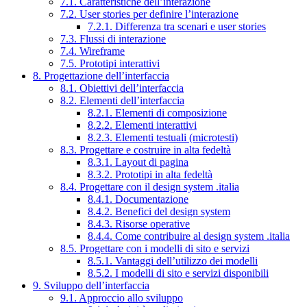
7.1. Caratteristiche dell’interazione
7.2. User stories per definire l’interazione
7.2.1. Differenza tra scenari e user stories
7.3. Flussi di interazione
7.4. Wireframe
7.5. Prototipi interattivi
8. Progettazione dell’interfaccia
8.1. Obiettivi dell’interfaccia
8.2. Elementi dell’interfaccia
8.2.1. Elementi di composizione
8.2.2. Elementi interattivi
8.2.3. Elementi testuali (microtesti)
8.3. Progettare e costruire in alta fedeltà
8.3.1. Layout di pagina
8.3.2. Prototipi in alta fedeltà
8.4. Progettare con il design system .italia
8.4.1. Documentazione
8.4.2. Benefici del design system
8.4.3. Risorse operative
8.4.4. Come contribuire al design system .italia
8.5. Progettare con i modelli di sito e servizi
8.5.1. Vantaggi dell’utilizzo dei modelli
8.5.2. I modelli di sito e servizi disponibili
9. Sviluppo dell’interfaccia
9.1. Approccio allo sviluppo