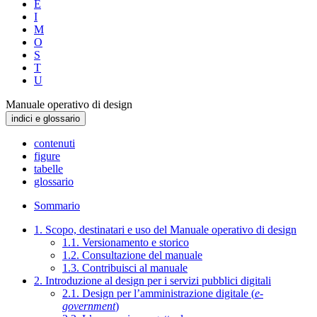
E
I
M
O
S
T
U
Manuale operativo di design
indici e glossario
contenuti
figure
tabelle
glossario
Sommario
1. Scopo, destinatari e uso del Manuale operativo di design
1.1. Versionamento e storico
1.2. Consultazione del manuale
1.3. Contribuisci al manuale
2. Introduzione al design per i servizi pubblici digitali
2.1. Design per l’amministrazione digitale (
e-
government
)