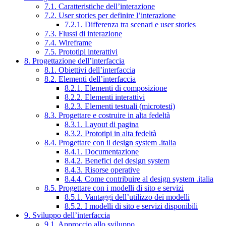
7.1. Caratteristiche dell’interazione
7.2. User stories per definire l’interazione
7.2.1. Differenza tra scenari e user stories
7.3. Flussi di interazione
7.4. Wireframe
7.5. Prototipi interattivi
8. Progettazione dell’interfaccia
8.1. Obiettivi dell’interfaccia
8.2. Elementi dell’interfaccia
8.2.1. Elementi di composizione
8.2.2. Elementi interattivi
8.2.3. Elementi testuali (microtesti)
8.3. Progettare e costruire in alta fedeltà
8.3.1. Layout di pagina
8.3.2. Prototipi in alta fedeltà
8.4. Progettare con il design system .italia
8.4.1. Documentazione
8.4.2. Benefici del design system
8.4.3. Risorse operative
8.4.4. Come contribuire al design system .italia
8.5. Progettare con i modelli di sito e servizi
8.5.1. Vantaggi dell’utilizzo dei modelli
8.5.2. I modelli di sito e servizi disponibili
9. Sviluppo dell’interfaccia
9.1. Approccio allo sviluppo