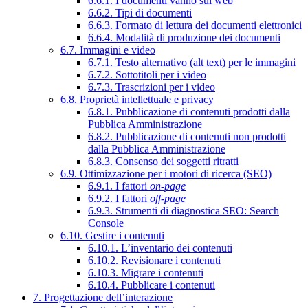
6.6.1. I documenti vanno sul web
6.6.2. Tipi di documenti
6.6.3. Formato di lettura dei documenti elettronici
6.6.4. Modalità di produzione dei documenti
6.7. Immagini e video
6.7.1. Testo alternativo (alt text) per le immagini
6.7.2. Sottotitoli per i video
6.7.3. Trascrizioni per i video
6.8. Proprietà intellettuale e privacy
6.8.1. Pubblicazione di contenuti prodotti dalla
Pubblica Amministrazione
6.8.2. Pubblicazione di contenuti non prodotti
dalla Pubblica Amministrazione
6.8.3. Consenso dei soggetti ritratti
6.9. Ottimizzazione per i motori di ricerca (SEO)
6.9.1. I fattori
on-page
6.9.2. I fattori
off-page
6.9.3. Strumenti di diagnostica SEO: Search
Console
6.10. Gestire i contenuti
6.10.1. L’inventario dei contenuti
6.10.2. Revisionare i contenuti
6.10.3. Migrare i contenuti
6.10.4. Pubblicare i contenuti
7. Progettazione dell’interazione