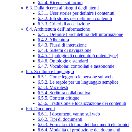
6.2.4. Ricerca sui forum
6.3. Dalla ricerca ai bisogni degli utenti
6.3.1. User stories per definire i contenuti
6.3.2. Job stories per definire i contenuti
6.3.3. Criteri di accettazione
6.4. Architettura dell’informazione
6.4.1. Definire l’architettura dell’informazione
6.4.2. Alberatura
6.4.3. Flussi di interazione
6.4.4. Sistemi di navigazione
6.4.5. Tipologie di contenuto (content type)
6.4.6. Ontologie e standard
6.4.7. Vocabolari controllati e tassonomie
6.5. Scrittura e linguaggio
6.5.1. Come leggono le persone sul web
6.5.2. Le regole per un linguaggio semplice
6.5.3. Microtesti
6.5.4. Scrittura collaborativa
6.5.5. Content critique
6.5.6. Traduzione e localizzazione dei contenuti
6.6. Documenti
6.6.1. I documenti vanno sul web
6.6.2. Tipi di documenti
6.6.3. Formato di lettura dei documenti elettronici
6.6.4. Modalità di produzione dei documenti