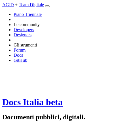
AGID
+
Team Digitale
Piano Triennale
Le community
Developers
Designers
Gli strumenti
Forum
Docs
GitHub
Docs Italia
beta
Documenti pubblici, digitali.