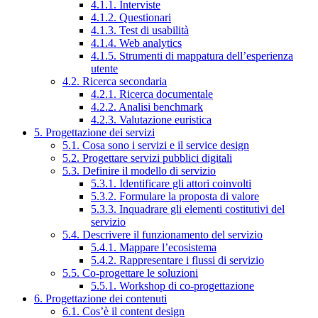
4.1.1. Interviste
4.1.2. Questionari
4.1.3. Test di usabilità
4.1.4. Web analytics
4.1.5. Strumenti di mappatura dell’esperienza
utente
4.2. Ricerca secondaria
4.2.1. Ricerca documentale
4.2.2. Analisi benchmark
4.2.3. Valutazione euristica
5. Progettazione dei servizi
5.1. Cosa sono i servizi e il service design
5.2. Progettare servizi pubblici digitali
5.3. Definire il modello di servizio
5.3.1. Identificare gli attori coinvolti
5.3.2. Formulare la proposta di valore
5.3.3. Inquadrare gli elementi costitutivi del
servizio
5.4. Descrivere il funzionamento del servizio
5.4.1. Mappare l’ecosistema
5.4.2. Rappresentare i flussi di servizio
5.5. Co-progettare le soluzioni
5.5.1. Workshop di co-progettazione
6. Progettazione dei contenuti
6.1. Cos’è il content design