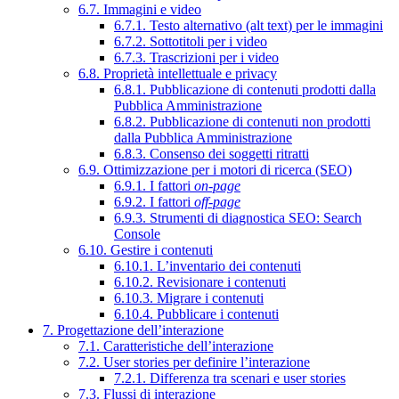
6.7. Immagini e video
6.7.1. Testo alternativo (alt text) per le immagini
6.7.2. Sottotitoli per i video
6.7.3. Trascrizioni per i video
6.8. Proprietà intellettuale e privacy
6.8.1. Pubblicazione di contenuti prodotti dalla
Pubblica Amministrazione
6.8.2. Pubblicazione di contenuti non prodotti
dalla Pubblica Amministrazione
6.8.3. Consenso dei soggetti ritratti
6.9. Ottimizzazione per i motori di ricerca (SEO)
6.9.1. I fattori
on-page
6.9.2. I fattori
off-page
6.9.3. Strumenti di diagnostica SEO: Search
Console
6.10. Gestire i contenuti
6.10.1. L’inventario dei contenuti
6.10.2. Revisionare i contenuti
6.10.3. Migrare i contenuti
6.10.4. Pubblicare i contenuti
7. Progettazione dell’interazione
7.1. Caratteristiche dell’interazione
7.2. User stories per definire l’interazione
7.2.1. Differenza tra scenari e user stories
7.3. Flussi di interazione