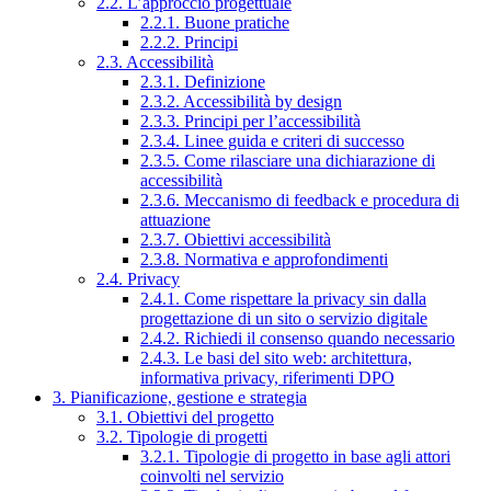
2.2. L’approccio progettuale
2.2.1. Buone pratiche
2.2.2. Principi
2.3. Accessibilità
2.3.1. Definizione
2.3.2. Accessibilità by design
2.3.3. Principi per l’accessibilità
2.3.4. Linee guida e criteri di successo
2.3.5. Come rilasciare una dichiarazione di
accessibilità
2.3.6. Meccanismo di feedback e procedura di
attuazione
2.3.7. Obiettivi accessibilità
2.3.8. Normativa e approfondimenti
2.4. Privacy
2.4.1. Come rispettare la privacy sin dalla
progettazione di un sito o servizio digitale
2.4.2. Richiedi il consenso quando necessario
2.4.3. Le basi del sito web: architettura,
informativa privacy, riferimenti DPO
3. Pianificazione, gestione e strategia
3.1. Obiettivi del progetto
3.2. Tipologie di progetti
3.2.1. Tipologie di progetto in base agli attori
coinvolti nel servizio