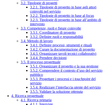
3.2. Tipologie di progetti
3.2.1. Tipologie di progetto in base agli attori
coinvolti nel servizio
3.2.2. Tipologie di progetto in base al focus
3.2.3. Tipologie di progetto in base all’ambito di
intervento
3.3. Competenze, ruoli e figure coinvolte
3.3.1. Coordinatore di progetto
3.3.2. Definire ruoli e responsabilità
3.4. Metodo di lavoro
3.4.1. Definire processi, strumenti e rituali
3.4.2. Curare la documentazione di progetto
3.4.3. Organizzare tavoli tecnici collaborativi
3.4.4. Prendere decisioni
3.5. Il processo progettuale
3.5.1. Organizzare il progetto e la sua gestione
3.5.2. Comprendere il contesto d’uso del servizio
pubblico
3.5.3. Progettare i processi e i
touchpoint
del
servizio
3.5.4. Realizzare l’interfaccia utente del servizio
3.5.5. Validare la soluzione ottenuta
4. Ricerca progettuale
4.1. Ricerca primaria
4.1.1. Interviste