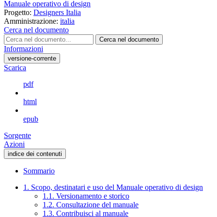
Manuale operativo di design
Progetto:
Designers Italia
Amministrazione:
italia
Cerca nel documento
Cerca nel documento
Informazioni
versione-corrente
Scarica
pdf
html
epub
Sorgente
Azioni
indice dei contenuti
Sommario
1. Scopo, destinatari e uso del Manuale operativo di design
1.1. Versionamento e storico
1.2. Consultazione del manuale
1.3. Contribuisci al manuale