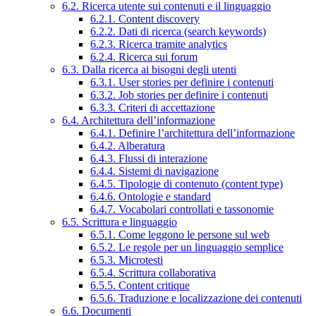
6.2. Ricerca utente sui contenuti e il linguaggio
6.2.1. Content discovery
6.2.2. Dati di ricerca (search keywords)
6.2.3. Ricerca tramite analytics
6.2.4. Ricerca sui forum
6.3. Dalla ricerca ai bisogni degli utenti
6.3.1. User stories per definire i contenuti
6.3.2. Job stories per definire i contenuti
6.3.3. Criteri di accettazione
6.4. Architettura dell’informazione
6.4.1. Definire l’architettura dell’informazione
6.4.2. Alberatura
6.4.3. Flussi di interazione
6.4.4. Sistemi di navigazione
6.4.5. Tipologie di contenuto (content type)
6.4.6. Ontologie e standard
6.4.7. Vocabolari controllati e tassonomie
6.5. Scrittura e linguaggio
6.5.1. Come leggono le persone sul web
6.5.2. Le regole per un linguaggio semplice
6.5.3. Microtesti
6.5.4. Scrittura collaborativa
6.5.5. Content critique
6.5.6. Traduzione e localizzazione dei contenuti
6.6. Documenti