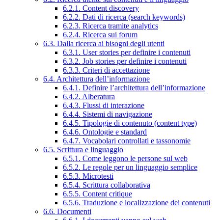
6.2.1. Content discovery
6.2.2. Dati di ricerca (search keywords)
6.2.3. Ricerca tramite analytics
6.2.4. Ricerca sui forum
6.3. Dalla ricerca ai bisogni degli utenti
6.3.1. User stories per definire i contenuti
6.3.2. Job stories per definire i contenuti
6.3.3. Criteri di accettazione
6.4. Architettura dell’informazione
6.4.1. Definire l’architettura dell’informazione
6.4.2. Alberatura
6.4.3. Flussi di interazione
6.4.4. Sistemi di navigazione
6.4.5. Tipologie di contenuto (content type)
6.4.6. Ontologie e standard
6.4.7. Vocabolari controllati e tassonomie
6.5. Scrittura e linguaggio
6.5.1. Come leggono le persone sul web
6.5.2. Le regole per un linguaggio semplice
6.5.3. Microtesti
6.5.4. Scrittura collaborativa
6.5.5. Content critique
6.5.6. Traduzione e localizzazione dei contenuti
6.6. Documenti