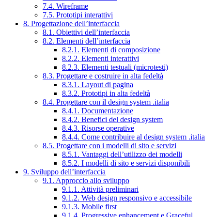
7.4. Wireframe
7.5. Prototipi interattivi
8. Progettazione dell’interfaccia
8.1. Obiettivi dell’interfaccia
8.2. Elementi dell’interfaccia
8.2.1. Elementi di composizione
8.2.2. Elementi interattivi
8.2.3. Elementi testuali (microtesti)
8.3. Progettare e costruire in alta fedeltà
8.3.1. Layout di pagina
8.3.2. Prototipi in alta fedeltà
8.4. Progettare con il design system .italia
8.4.1. Documentazione
8.4.2. Benefici del design system
8.4.3. Risorse operative
8.4.4. Come contribuire al design system .italia
8.5. Progettare con i modelli di sito e servizi
8.5.1. Vantaggi dell’utilizzo dei modelli
8.5.2. I modelli di sito e servizi disponibili
9. Sviluppo dell’interfaccia
9.1. Approccio allo sviluppo
9.1.1. Attività preliminari
9.1.2. Web design responsivo e accessibile
9.1.3. Mobile first
9.1.4. Progressive enhancement e Graceful