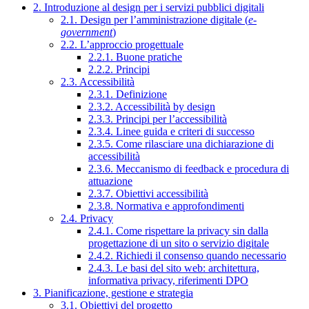
2. Introduzione al design per i servizi pubblici digitali
2.1. Design per l’amministrazione digitale (
e-
government
)
2.2. L’approccio progettuale
2.2.1. Buone pratiche
2.2.2. Principi
2.3. Accessibilità
2.3.1. Definizione
2.3.2. Accessibilità by design
2.3.3. Principi per l’accessibilità
2.3.4. Linee guida e criteri di successo
2.3.5. Come rilasciare una dichiarazione di
accessibilità
2.3.6. Meccanismo di feedback e procedura di
attuazione
2.3.7. Obiettivi accessibilità
2.3.8. Normativa e approfondimenti
2.4. Privacy
2.4.1. Come rispettare la privacy sin dalla
progettazione di un sito o servizio digitale
2.4.2. Richiedi il consenso quando necessario
2.4.3. Le basi del sito web: architettura,
informativa privacy, riferimenti DPO
3. Pianificazione, gestione e strategia
3.1. Obiettivi del progetto