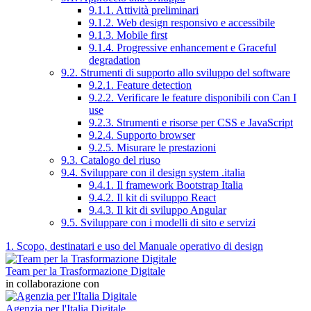
9.1.1. Attività preliminari
9.1.2. Web design responsivo e accessibile
9.1.3. Mobile first
9.1.4. Progressive enhancement e Graceful
degradation
9.2. Strumenti di supporto allo sviluppo del software
9.2.1. Feature detection
9.2.2. Verificare le feature disponibili con Can I
use
9.2.3. Strumenti e risorse per CSS e JavaScript
9.2.4. Supporto browser
9.2.5. Misurare le prestazioni
9.3. Catalogo del riuso
9.4. Sviluppare con il design system .italia
9.4.1. Il framework Bootstrap Italia
9.4.2. Il kit di sviluppo React
9.4.3. Il kit di sviluppo Angular
9.5. Sviluppare con i modelli di sito e servizi
1. Scopo, destinatari e uso del Manuale operativo di design
Team per la Trasformazione Digitale
in collaborazione con
Agenzia per l'Italia Digitale