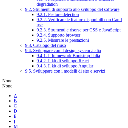
degradation
9.2. Strumenti di supporto allo sviluppo del software
9.2.1. Feature detection
9.2.2. Verificare le feature disponibili con Can I
use
9.2.3. Strumenti e risorse per CSS e JavaScript
9.2.4. Supporto browser
9.2.5. Misurare le prestazioni
9.3. Catalogo del riuso
9.4. Sviluppare con il design system .italia
9.4.1. Il framework Bootstrap Italia
9.4.2. Il kit di sviluppo React
9.4.3. Il kit di sviluppo Angular
9.5. Sviluppare con i modelli di sito e servizi
None
None
A
B
C
D
E
I
M