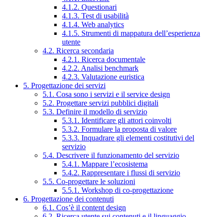
4.1.2. Questionari
4.1.3. Test di usabilità
4.1.4. Web analytics
4.1.5. Strumenti di mappatura dell’esperienza
utente
4.2. Ricerca secondaria
4.2.1. Ricerca documentale
4.2.2. Analisi benchmark
4.2.3. Valutazione euristica
5. Progettazione dei servizi
5.1. Cosa sono i servizi e il service design
5.2. Progettare servizi pubblici digitali
5.3. Definire il modello di servizio
5.3.1. Identificare gli attori coinvolti
5.3.2. Formulare la proposta di valore
5.3.3. Inquadrare gli elementi costitutivi del
servizio
5.4. Descrivere il funzionamento del servizio
5.4.1. Mappare l’ecosistema
5.4.2. Rappresentare i flussi di servizio
5.5. Co-progettare le soluzioni
5.5.1. Workshop di co-progettazione
6. Progettazione dei contenuti
6.1. Cos’è il content design
6.2. Ricerca utente sui contenuti e il linguaggio