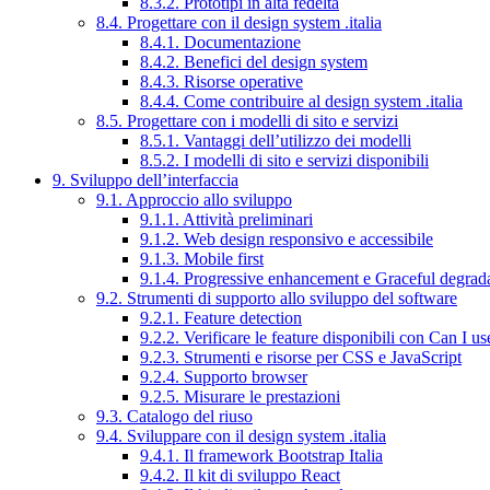
8.3.2. Prototipi in alta fedeltà
8.4. Progettare con il design system .italia
8.4.1. Documentazione
8.4.2. Benefici del design system
8.4.3. Risorse operative
8.4.4. Come contribuire al design system .italia
8.5. Progettare con i modelli di sito e servizi
8.5.1. Vantaggi dell’utilizzo dei modelli
8.5.2. I modelli di sito e servizi disponibili
9. Sviluppo dell’interfaccia
9.1. Approccio allo sviluppo
9.1.1. Attività preliminari
9.1.2. Web design responsivo e accessibile
9.1.3. Mobile first
9.1.4. Progressive enhancement e Graceful degrad
9.2. Strumenti di supporto allo sviluppo del software
9.2.1. Feature detection
9.2.2. Verificare le feature disponibili con Can I us
9.2.3. Strumenti e risorse per CSS e JavaScript
9.2.4. Supporto browser
9.2.5. Misurare le prestazioni
9.3. Catalogo del riuso
9.4. Sviluppare con il design system .italia
9.4.1. Il framework Bootstrap Italia
9.4.2. Il kit di sviluppo React