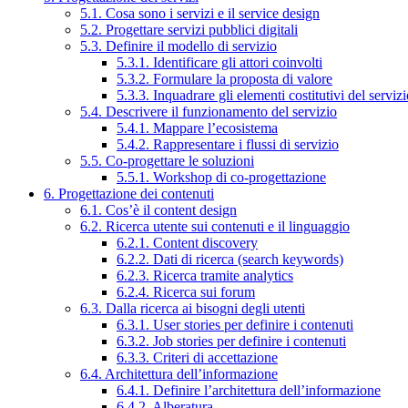
5.1. Cosa sono i servizi e il service design
5.2. Progettare servizi pubblici digitali
5.3. Definire il modello di servizio
5.3.1. Identificare gli attori coinvolti
5.3.2. Formulare la proposta di valore
5.3.3. Inquadrare gli elementi costitutivi del serviz
5.4. Descrivere il funzionamento del servizio
5.4.1. Mappare l’ecosistema
5.4.2. Rappresentare i flussi di servizio
5.5. Co-progettare le soluzioni
5.5.1. Workshop di co-progettazione
6. Progettazione dei contenuti
6.1. Cos’è il content design
6.2. Ricerca utente sui contenuti e il linguaggio
6.2.1. Content discovery
6.2.2. Dati di ricerca (search keywords)
6.2.3. Ricerca tramite analytics
6.2.4. Ricerca sui forum
6.3. Dalla ricerca ai bisogni degli utenti
6.3.1. User stories per definire i contenuti
6.3.2. Job stories per definire i contenuti
6.3.3. Criteri di accettazione
6.4. Architettura dell’informazione
6.4.1. Definire l’architettura dell’informazione
6.4.2. Alberatura