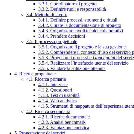
3.3.1. Coordinatore di progetto
3.3.2. Definire ruoli e responsabilità
3.4. Metodo di lavoro
3.4.1. Definire processi, strumenti e rituali
3.4.2. Curare la documentazione di progetto
3.4.3. Organizzare tavoli tecnici collaborativi
3.4.4. Prendere decisioni
3.5. Il processo progettuale
3.5.1. Organizzare il progetto e la sua gestione
3.5.2. Comprendere il contesto d’uso del servizio 
3.5.3. Progettare i processi e i
touchpoint
del servi
3.5.4. Realizzare l’interfaccia utente del servizio
3.5.5. Validare la soluzione ottenuta
4. Ricerca progettuale
4.1. Ricerca primaria
4.1.1. Interviste
4.1.2. Questionari
4.1.3. Test di usabilità
4.1.4. Web analytics
4.1.5. Strumenti di mappatura dell’esperienza uten
4.2. Ricerca secondaria
4.2.1. Ricerca documentale
4.2.2. Analisi benchmark
4.2.3. Valutazione euristica
5. Progettazione dei servizi