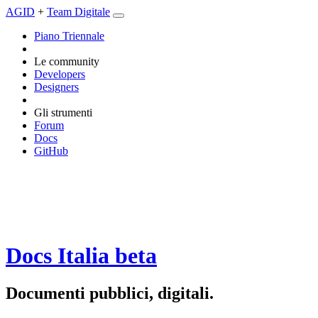
AGID
+
Team Digitale
Piano Triennale
Le community
Developers
Designers
Gli strumenti
Forum
Docs
GitHub
Docs Italia
beta
Documenti pubblici, digitali.