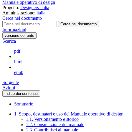
Manuale operativo di design
Progetto:
Designers Italia
Amministrazione:
italia
Cerca nel documento
Cerca nel documento
Informazioni
versione-corrente
Scarica
pdf
html
epub
Sorgente
Azioni
indice dei contenuti
Sommario
1. Scopo, destinatari e uso del Manuale operativo di design
1.1. Versionamento e storico
1.2. Consultazione del manuale
1.3. Contribuisci al manuale