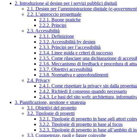
2. Introduzione al design per i servizi pubblici digitali
2.1. Design per l’amministrazione digitale (
e-government
2.2. L’approccio progettuale
2.2.1. Buone pratiche
2.2.2. Principi
2.3. Accessibilità
2.3.1. Definizione
2.3.2. Accessibilità by design
2.3.3. Principi per l’accessibilità
2.3.4. Linee guida e criteri di successo
2.3.5. Come rilasciare una dichiarazione di accessib
2.3.6. Meccanismo di feedback e procedura di attu
2.3.7. Obiettivi accessibilità
2.3.8. Normativa e approfondimenti
2.4. Privacy
2.4.1. Come rispettare la privacy sin dalla progettaz
2.4.2. Richiedi il consenso quando necessario
2.4.3. Le basi del sito web: architettura, informati
3. Pianificazione, gestione e strategia
3.1. Obiettivi del progetto
3.2. Tipologie di progetti
3.2.1. Tipologie di progetto in base agli attori coinv
3.2.2. Tipologie di progetto in base al focus
3.2.3. Tipologie di progetto in base all’ambito di i
3.3. Competenze, ruoli e figure coinvolte