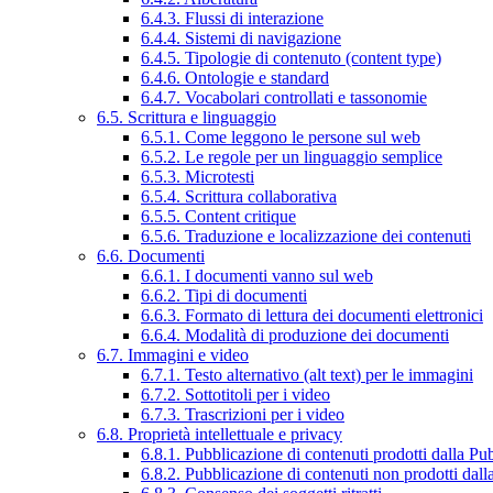
6.4.3. Flussi di interazione
6.4.4. Sistemi di navigazione
6.4.5. Tipologie di contenuto (content type)
6.4.6. Ontologie e standard
6.4.7. Vocabolari controllati e tassonomie
6.5. Scrittura e linguaggio
6.5.1. Come leggono le persone sul web
6.5.2. Le regole per un linguaggio semplice
6.5.3. Microtesti
6.5.4. Scrittura collaborativa
6.5.5. Content critique
6.5.6. Traduzione e localizzazione dei contenuti
6.6. Documenti
6.6.1. I documenti vanno sul web
6.6.2. Tipi di documenti
6.6.3. Formato di lettura dei documenti elettronici
6.6.4. Modalità di produzione dei documenti
6.7. Immagini e video
6.7.1. Testo alternativo (alt text) per le immagini
6.7.2. Sottotitoli per i video
6.7.3. Trascrizioni per i video
6.8. Proprietà intellettuale e privacy
6.8.1. Pubblicazione di contenuti prodotti dalla P
6.8.2. Pubblicazione di contenuti non prodotti dal