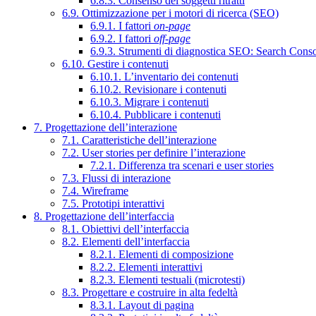
6.8.3. Consenso dei soggetti ritratti
6.9. Ottimizzazione per i motori di ricerca (SEO)
6.9.1. I fattori
on-page
6.9.2. I fattori
off-page
6.9.3. Strumenti di diagnostica SEO: Search Cons
6.10. Gestire i contenuti
6.10.1. L’inventario dei contenuti
6.10.2. Revisionare i contenuti
6.10.3. Migrare i contenuti
6.10.4. Pubblicare i contenuti
7. Progettazione dell’interazione
7.1. Caratteristiche dell’interazione
7.2. User stories per definire l’interazione
7.2.1. Differenza tra scenari e user stories
7.3. Flussi di interazione
7.4. Wireframe
7.5. Prototipi interattivi
8. Progettazione dell’interfaccia
8.1. Obiettivi dell’interfaccia
8.2. Elementi dell’interfaccia
8.2.1. Elementi di composizione
8.2.2. Elementi interattivi
8.2.3. Elementi testuali (microtesti)
8.3. Progettare e costruire in alta fedeltà
8.3.1. Layout di pagina