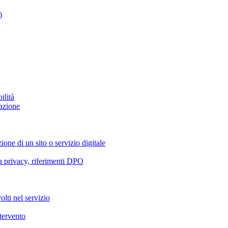
)
ilità
azione
ione di un sito o servizio digitale
va privacy, riferimenti DPO
olti nel servizio
ntervento