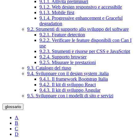
9.1.1. Attività preliminari
9.1.2. Web design responsivo e accessibile
9.1.3. Mobile first
9.1.4. Progressive enhancement e Graceful
degradation
9.2. Strumenti di supporto allo sviluppo del software
9.2.1. Feature detection
9.2.2. Verificare le feature disponibili con Can I
use
9.2.3. Strumenti e risorse per CSS e JavaScript
9.2.4. Supporto browser
9.2.5. Misurare le prestazioni
9.3. Catalogo del riuso
9.4. Sviluppare con il design system .italia
9.4.1. Il framework Bootstrap Italia
9.4.2. Il kit di sviluppo React
9.4.3. Il kit di sviluppo Angular
9.5. Sviluppare con i modelli di sito e servizi
glossario
A
B
C
D