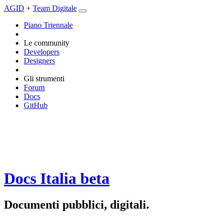
AGID
+
Team Digitale
Piano Triennale
Le community
Developers
Designers
Gli strumenti
Forum
Docs
GitHub
Docs Italia
beta
Documenti pubblici, digitali.