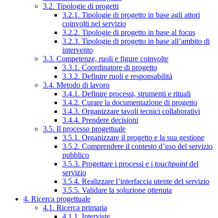
3.2. Tipologie di progetti
3.2.1. Tipologie di progetto in base agli attori
coinvolti nel servizio
3.2.2. Tipologie di progetto in base al focus
3.2.3. Tipologie di progetto in base all’ambito di
intervento
3.3. Competenze, ruoli e figure coinvolte
3.3.1. Coordinatore di progetto
3.3.2. Definire ruoli e responsabilità
3.4. Metodo di lavoro
3.4.1. Definire processi, strumenti e rituali
3.4.2. Curare la documentazione di progetto
3.4.3. Organizzare tavoli tecnici collaborativi
3.4.4. Prendere decisioni
3.5. Il processo progettuale
3.5.1. Organizzare il progetto e la sua gestione
3.5.2. Comprendere il contesto d’uso del servizio
pubblico
3.5.3. Progettare i processi e i
touchpoint
del
servizio
3.5.4. Realizzare l’interfaccia utente del servizio
3.5.5. Validare la soluzione ottenuta
4. Ricerca progettuale
4.1. Ricerca primaria
4.1.1. Interviste