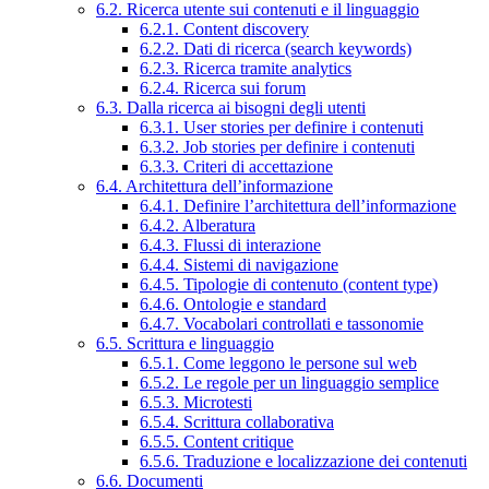
6.2. Ricerca utente sui contenuti e il linguaggio
6.2.1. Content discovery
6.2.2. Dati di ricerca (search keywords)
6.2.3. Ricerca tramite analytics
6.2.4. Ricerca sui forum
6.3. Dalla ricerca ai bisogni degli utenti
6.3.1. User stories per definire i contenuti
6.3.2. Job stories per definire i contenuti
6.3.3. Criteri di accettazione
6.4. Architettura dell’informazione
6.4.1. Definire l’architettura dell’informazione
6.4.2. Alberatura
6.4.3. Flussi di interazione
6.4.4. Sistemi di navigazione
6.4.5. Tipologie di contenuto (content type)
6.4.6. Ontologie e standard
6.4.7. Vocabolari controllati e tassonomie
6.5. Scrittura e linguaggio
6.5.1. Come leggono le persone sul web
6.5.2. Le regole per un linguaggio semplice
6.5.3. Microtesti
6.5.4. Scrittura collaborativa
6.5.5. Content critique
6.5.6. Traduzione e localizzazione dei contenuti
6.6. Documenti