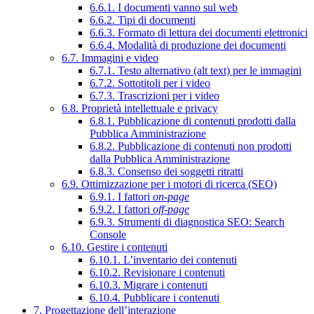
6.6.1. I documenti vanno sul web
6.6.2. Tipi di documenti
6.6.3. Formato di lettura dei documenti elettronici
6.6.4. Modalità di produzione dei documenti
6.7. Immagini e video
6.7.1. Testo alternativo (alt text) per le immagini
6.7.2. Sottotitoli per i video
6.7.3. Trascrizioni per i video
6.8. Proprietà intellettuale e privacy
6.8.1. Pubblicazione di contenuti prodotti dalla
Pubblica Amministrazione
6.8.2. Pubblicazione di contenuti non prodotti
dalla Pubblica Amministrazione
6.8.3. Consenso dei soggetti ritratti
6.9. Ottimizzazione per i motori di ricerca (SEO)
6.9.1. I fattori
on-page
6.9.2. I fattori
off-page
6.9.3. Strumenti di diagnostica SEO: Search
Console
6.10. Gestire i contenuti
6.10.1. L’inventario dei contenuti
6.10.2. Revisionare i contenuti
6.10.3. Migrare i contenuti
6.10.4. Pubblicare i contenuti
7. Progettazione dell’interazione