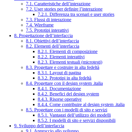
7.1. Caratteristiche dell’interazione
7.2. User stories per definire l’interazione
7.2.1. Differenza tra scenari e user stories
7.3. Flussi di interazione
7.4. Wireframe
7.5. Prototipi interattivi
8. Progettazione dell’interfaccia
8.1. Obiettivi dell’interfaccia
8.2. Elementi dell’interfaccia
8.2.1. Elementi di composizione
8.2.2. Elementi interattivi
8.2.3. Elementi testuali (microtesti)
8.3. Progettare e costruire in alta fedeltà
8.3.1. Layout di pagina
8.3.2. Prototipi in alta fedeltà
8.4. Progettare con il design system .italia
8.4.1. Documentazione
8.4.2. Benefici del design system
8.4.3. Risorse operative
8.4.4. Come contribuire al design system .italia
8.5. Progettare con i modelli di sito e servizi
8.5.1. Vantaggi dell’utilizzo dei modelli
8.5.2. I modelli di sito e servizi disponibili
9. Sviluppo dell’interfaccia
9.1. Approccio allo sviluppo