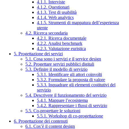
4.1.1. Interviste
4.1.2. Questionari
4.1.3. Test di usabilità
4.1.4. Web analytics
4.1.5. Strumenti di mappatura dell’esperienza
utente
4.2. Ricerca secondaria
4.2.1. Ricerca documentale
4.2.2. Analisi benchmark
4.2.3. Valutazione euristica
5. Progettazione dei servizi
5.1. Cosa sono i servizi e il service design
5.2. Progettare servizi pubblici digitali
5.3. Definire il modello di servizio
5.3.1. Identificare gli attori coinvolti
5.3.2. Formulare la proposta di valore
5.3.3. Inquadrare gli elementi costitutivi del
servizio
5.4. Descrivere il funzionamento del servizio
5.4.1. Mappare l’ecosistema
5.4.2. Rappresentare i flussi di servizio
5.5. Co-progettare le soluzioni
5.5.1. Workshop di co-progettazione
6. Progettazione dei contenuti
6.1. Cos’è il content design