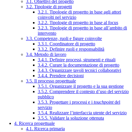
3.1. Obiettivi del progetto
3.2. Tipologie di progetti
3.2.1. Tipologie di progetto in base agli attori
coinvolti nel servizio
3.2.2. Tipologie di progetto in base al focus
3.2.3. Tipologie di progetto in base all’ambito di
intervento
3.3. Competenze, ruoli e figure coinvolte
3.3.1. Coordinatore di progetto
3.3.2. Definire ruoli e responsabilità
3.4. Metodo di lavoro
3.4.1. Definire processi, strumenti e rituali
3.4.2. Curare la documentazione di progetto
3.4.3. Organizzare tavoli tecnici collaborativi
3.4.4. Prendere decisioni
3.5. Il processo progettuale
3.5.1. Organizzare il progetto e la sua gestione
3.5.2. Comprendere il contesto d’uso del servizio
pubblico
3.5.3. Progettare i processi e i
touchpoint
del
servizio
3.5.4. Realizzare l’interfaccia utente del servizio
3.5.5. Validare la soluzione ottenuta
4. Ricerca progettuale
4.1. Ricerca primaria