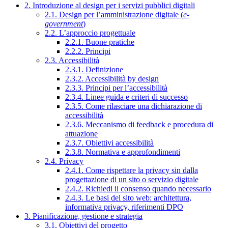
2. Introduzione al design per i servizi pubblici digitali
2.1. Design per l’amministrazione digitale (
e-
government
)
2.2. L’approccio progettuale
2.2.1. Buone pratiche
2.2.2. Principi
2.3. Accessibilità
2.3.1. Definizione
2.3.2. Accessibilità by design
2.3.3. Principi per l’accessibilità
2.3.4. Linee guida e criteri di successo
2.3.5. Come rilasciare una dichiarazione di
accessibilità
2.3.6. Meccanismo di feedback e procedura di
attuazione
2.3.7. Obiettivi accessibilità
2.3.8. Normativa e approfondimenti
2.4. Privacy
2.4.1. Come rispettare la privacy sin dalla
progettazione di un sito o servizio digitale
2.4.2. Richiedi il consenso quando necessario
2.4.3. Le basi del sito web: architettura,
informativa privacy, riferimenti DPO
3. Pianificazione, gestione e strategia
3.1. Obiettivi del progetto