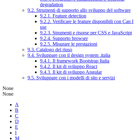
degradation
9.2. Strumenti di supporto allo sviluppo del software
9.2.1. Feature detection
9.2.2. Verificare le feature disponibili con Can I
use
9.2.3. Strumenti e risorse per CSS e JavaScript
9.2.4. Supporto browser
9.2.5. Misurare le prestazioni
9.3. Catalogo del riuso
9.4. Sviluppare con il design system .italia
9.4.1. Il framework Bootstrap Italia
9.4.2. Il kit di sviluppo React
9.4.3. Il kit di sviluppo Angular
9.5. Sviluppare con i modelli di sito e servizi
None
None
A
B
C
D
E
I
M