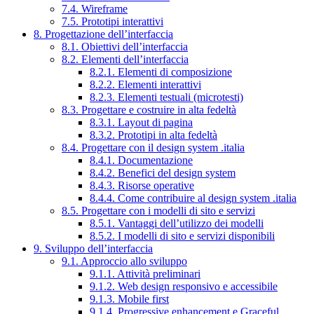
7.4. Wireframe
7.5. Prototipi interattivi
8. Progettazione dell’interfaccia
8.1. Obiettivi dell’interfaccia
8.2. Elementi dell’interfaccia
8.2.1. Elementi di composizione
8.2.2. Elementi interattivi
8.2.3. Elementi testuali (microtesti)
8.3. Progettare e costruire in alta fedeltà
8.3.1. Layout di pagina
8.3.2. Prototipi in alta fedeltà
8.4. Progettare con il design system .italia
8.4.1. Documentazione
8.4.2. Benefici del design system
8.4.3. Risorse operative
8.4.4. Come contribuire al design system .italia
8.5. Progettare con i modelli di sito e servizi
8.5.1. Vantaggi dell’utilizzo dei modelli
8.5.2. I modelli di sito e servizi disponibili
9. Sviluppo dell’interfaccia
9.1. Approccio allo sviluppo
9.1.1. Attività preliminari
9.1.2. Web design responsivo e accessibile
9.1.3. Mobile first
9.1.4. Progressive enhancement e Graceful