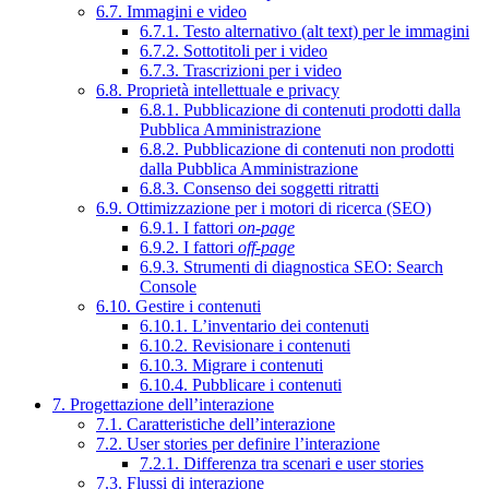
6.7. Immagini e video
6.7.1. Testo alternativo (alt text) per le immagini
6.7.2. Sottotitoli per i video
6.7.3. Trascrizioni per i video
6.8. Proprietà intellettuale e privacy
6.8.1. Pubblicazione di contenuti prodotti dalla
Pubblica Amministrazione
6.8.2. Pubblicazione di contenuti non prodotti
dalla Pubblica Amministrazione
6.8.3. Consenso dei soggetti ritratti
6.9. Ottimizzazione per i motori di ricerca (SEO)
6.9.1. I fattori
on-page
6.9.2. I fattori
off-page
6.9.3. Strumenti di diagnostica SEO: Search
Console
6.10. Gestire i contenuti
6.10.1. L’inventario dei contenuti
6.10.2. Revisionare i contenuti
6.10.3. Migrare i contenuti
6.10.4. Pubblicare i contenuti
7. Progettazione dell’interazione
7.1. Caratteristiche dell’interazione
7.2. User stories per definire l’interazione
7.2.1. Differenza tra scenari e user stories
7.3. Flussi di interazione