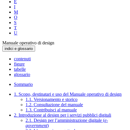
E
I
M
O
S
T
U
Manuale operativo di design
indici e glossario
contenuti
figure
tabelle
glossario
Sommario
1. Scopo, destinatari e uso del Manuale operativo di design
1.1. Versionamento e storico
1.2. Consultazione del manuale
1.3. Contribuisci al manuale
2. Introduzione al design per i servizi pubblici digitali
2.1. Design per l’amministrazione digitale (
e-
government
)