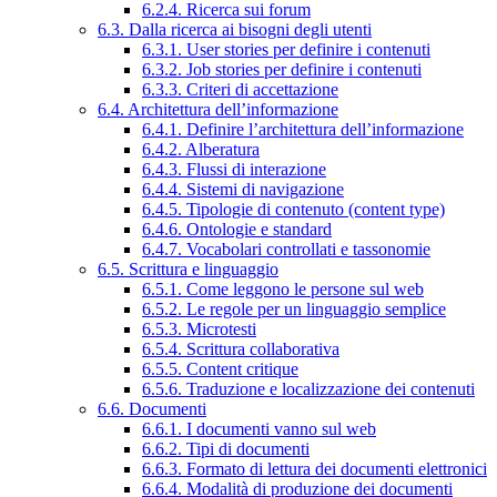
6.2.4. Ricerca sui forum
6.3. Dalla ricerca ai bisogni degli utenti
6.3.1. User stories per definire i contenuti
6.3.2. Job stories per definire i contenuti
6.3.3. Criteri di accettazione
6.4. Architettura dell’informazione
6.4.1. Definire l’architettura dell’informazione
6.4.2. Alberatura
6.4.3. Flussi di interazione
6.4.4. Sistemi di navigazione
6.4.5. Tipologie di contenuto (content type)
6.4.6. Ontologie e standard
6.4.7. Vocabolari controllati e tassonomie
6.5. Scrittura e linguaggio
6.5.1. Come leggono le persone sul web
6.5.2. Le regole per un linguaggio semplice
6.5.3. Microtesti
6.5.4. Scrittura collaborativa
6.5.5. Content critique
6.5.6. Traduzione e localizzazione dei contenuti
6.6. Documenti
6.6.1. I documenti vanno sul web
6.6.2. Tipi di documenti
6.6.3. Formato di lettura dei documenti elettronici
6.6.4. Modalità di produzione dei documenti