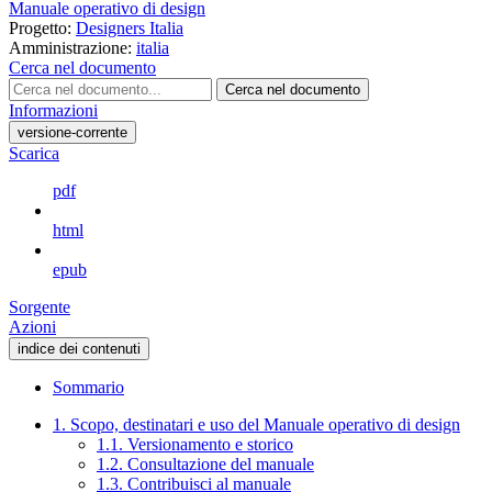
Manuale operativo di design
Progetto:
Designers Italia
Amministrazione:
italia
Cerca nel documento
Cerca nel documento
Informazioni
versione-corrente
Scarica
pdf
html
epub
Sorgente
Azioni
indice dei contenuti
Sommario
1. Scopo, destinatari e uso del Manuale operativo di design
1.1. Versionamento e storico
1.2. Consultazione del manuale
1.3. Contribuisci al manuale