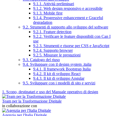
9.1.1. Attività preliminari
9.1.2. Web design responsivo e accessibile
9.1.3. Mobile first
9.1.4. Progressive enhancement e Graceful
degradation
9.2. Strumenti di supporto allo sviluppo del software
9.2.1. Feature detection
9.2.2. Verificare le feature disponibili con Can I
use
9.2.3. Strumenti e risorse per CSS e JavaScript
9.2.4. Supporto browser
9.2.5. Misurare le prestazioni
9.3. Catalogo del riuso
9.4. Sviluppare con il design system .italia
9.4.1. Il framework Bootstrap Italia
9.4.2. Il kit di sviluppo React
9.4.3. Il kit di sviluppo Angular
9.5. Sviluppare con i modelli di sito e servizi
1. Scopo, destinatari e uso del Manuale operativo di design
Team per la Trasformazione Digitale
in collaborazione con
Agenzia per l'Italia Digitale