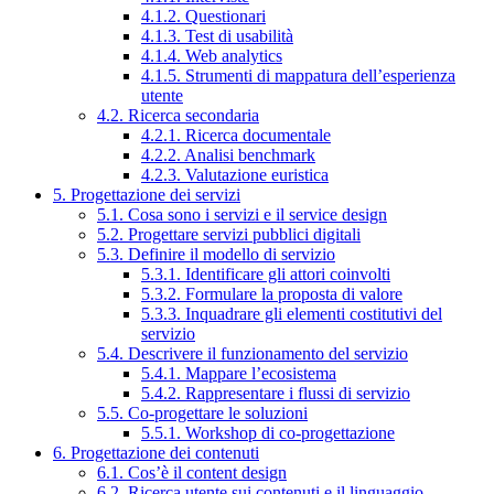
4.1.2. Questionari
4.1.3. Test di usabilità
4.1.4. Web analytics
4.1.5. Strumenti di mappatura dell’esperienza
utente
4.2. Ricerca secondaria
4.2.1. Ricerca documentale
4.2.2. Analisi benchmark
4.2.3. Valutazione euristica
5. Progettazione dei servizi
5.1. Cosa sono i servizi e il service design
5.2. Progettare servizi pubblici digitali
5.3. Definire il modello di servizio
5.3.1. Identificare gli attori coinvolti
5.3.2. Formulare la proposta di valore
5.3.3. Inquadrare gli elementi costitutivi del
servizio
5.4. Descrivere il funzionamento del servizio
5.4.1. Mappare l’ecosistema
5.4.2. Rappresentare i flussi di servizio
5.5. Co-progettare le soluzioni
5.5.1. Workshop di co-progettazione
6. Progettazione dei contenuti
6.1. Cos’è il content design
6.2. Ricerca utente sui contenuti e il linguaggio