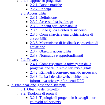
2.2. L’approccio progettuale
2.2.1. Buone pratiche
2.2.2. Principi
2.3. Accessibilità
2.3.1. Definizione
2.3.2. Accessibilità by design
2.3.3. Principi per l’accessibilità
2.3.4. Linee guida e criteri di successo
2.3.5. Come rilasciare una dichiarazione di
accessibilità
2.3.6. Meccanismo di feedback e procedura di
attuazione
2.3.7. Obiettivi accessibilità
2.3.8. Normativa e approfondimenti
2.4. Privacy
2.4.1. Come rispettare la privacy sin dalla
progettazione di un sito o servizio digitale
2.4.2. Richiedi il consenso quando necessario
2.4.3. Le basi del sito web: architettura,
informativa privacy, riferimenti DPO
3. Pianificazione, gestione e strategia
3.1. Obiettivi del progetto
3.2. Tipologie di progetti
3.2.1. Tipologie di progetto in base agli attori
coinvolti nel servizio