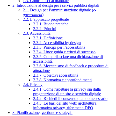
1.3. Contribuisci al manuale
2. Introduzione al design per i servizi pubblici digitali
2.1. Design per l’amministrazione digitale (
e-
government
)
2.2. L’approccio progettuale
2.2.1. Buone pratiche
2.2.2. Principi
2.3. Accessibilità
2.3.1. Definizione
2.3.2. Accessibilità by design
2.3.3. Principi per l’accessibilità
2.3.4. Linee guida e criteri di successo
2.3.5. Come rilasciare una dichiarazione di
accessibilità
2.3.6. Meccanismo di feedback e procedura di
attuazione
2.3.7. Obiettivi accessibilità
2.3.8. Normativa e approfondimenti
2.4. Privacy
2.4.1. Come rispettare la privacy sin dalla
progettazione di un sito o servizio digitale
2.4.2. Richiedi il consenso quando necessario
2.4.3. Le basi del sito web: architettura,
informativa privacy, riferimenti DPO
3. Pianificazione, gestione e strategia