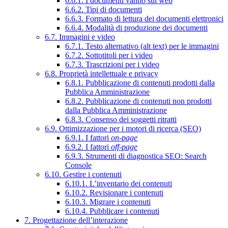
6.6.1. I documenti vanno sul web
6.6.2. Tipi di documenti
6.6.3. Formato di lettura dei documenti elettronici
6.6.4. Modalità di produzione dei documenti
6.7. Immagini e video
6.7.1. Testo alternativo (alt text) per le immagini
6.7.2. Sottotitoli per i video
6.7.3. Trascrizioni per i video
6.8. Proprietà intellettuale e privacy
6.8.1. Pubblicazione di contenuti prodotti dalla
Pubblica Amministrazione
6.8.2. Pubblicazione di contenuti non prodotti
dalla Pubblica Amministrazione
6.8.3. Consenso dei soggetti ritratti
6.9. Ottimizzazione per i motori di ricerca (SEO)
6.9.1. I fattori
on-page
6.9.2. I fattori
off-page
6.9.3. Strumenti di diagnostica SEO: Search
Console
6.10. Gestire i contenuti
6.10.1. L’inventario dei contenuti
6.10.2. Revisionare i contenuti
6.10.3. Migrare i contenuti
6.10.4. Pubblicare i contenuti
7. Progettazione dell’interazione