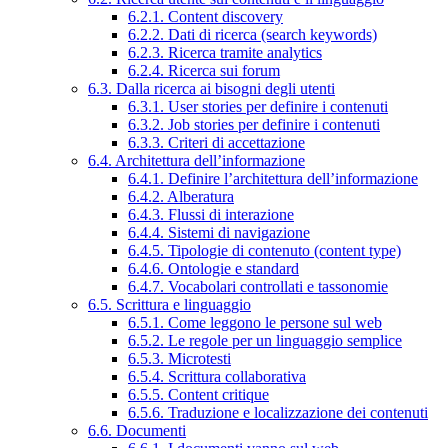
6.2.1. Content discovery
6.2.2. Dati di ricerca (search keywords)
6.2.3. Ricerca tramite analytics
6.2.4. Ricerca sui forum
6.3. Dalla ricerca ai bisogni degli utenti
6.3.1. User stories per definire i contenuti
6.3.2. Job stories per definire i contenuti
6.3.3. Criteri di accettazione
6.4. Architettura dell’informazione
6.4.1. Definire l’architettura dell’informazione
6.4.2. Alberatura
6.4.3. Flussi di interazione
6.4.4. Sistemi di navigazione
6.4.5. Tipologie di contenuto (content type)
6.4.6. Ontologie e standard
6.4.7. Vocabolari controllati e tassonomie
6.5. Scrittura e linguaggio
6.5.1. Come leggono le persone sul web
6.5.2. Le regole per un linguaggio semplice
6.5.3. Microtesti
6.5.4. Scrittura collaborativa
6.5.5. Content critique
6.5.6. Traduzione e localizzazione dei contenuti
6.6. Documenti