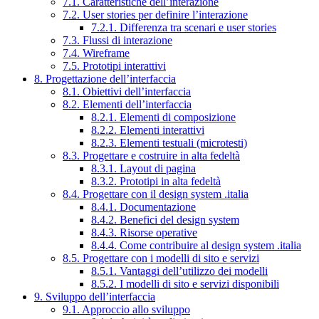
7.1. Caratteristiche dell’interazione
7.2. User stories per definire l’interazione
7.2.1. Differenza tra scenari e user stories
7.3. Flussi di interazione
7.4. Wireframe
7.5. Prototipi interattivi
8. Progettazione dell’interfaccia
8.1. Obiettivi dell’interfaccia
8.2. Elementi dell’interfaccia
8.2.1. Elementi di composizione
8.2.2. Elementi interattivi
8.2.3. Elementi testuali (microtesti)
8.3. Progettare e costruire in alta fedeltà
8.3.1. Layout di pagina
8.3.2. Prototipi in alta fedeltà
8.4. Progettare con il design system .italia
8.4.1. Documentazione
8.4.2. Benefici del design system
8.4.3. Risorse operative
8.4.4. Come contribuire al design system .italia
8.5. Progettare con i modelli di sito e servizi
8.5.1. Vantaggi dell’utilizzo dei modelli
8.5.2. I modelli di sito e servizi disponibili
9. Sviluppo dell’interfaccia
9.1. Approccio allo sviluppo