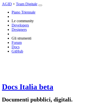
AGID
+
Team Digitale
Piano Triennale
Le community
Developers
Designers
Gli strumenti
Forum
Docs
GitHub
Docs Italia
beta
Documenti pubblici, digitali.