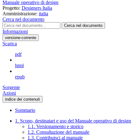
Manuale operativo di design
Progetto:
Designers Italia
Amministrazione:
italia
Cerca nel documento
Cerca nel documento
Informazioni
versione-corrente
Scarica
pdf
html
epub
Sorgente
Azioni
indice dei contenuti
Sommario
1. Scopo, destinatari e uso del Manuale operativo di design
1.1. Versionamento e storico
1.2. Consultazione del manuale
1.3. Contribuisci al manuale