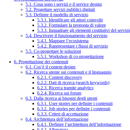
5.1. Cosa sono i servizi e il service design
5.2. Progettare servizi pubblici digitali
5.3. Definire il modello di servizio
5.3.1. Identificare gli attori coinvolti
5.3.2. Formulare la proposta di valore
5.3.3. Inquadrare gli elementi costitutivi del serviz
5.4. Descrivere il funzionamento del servizio
5.4.1. Mappare l’ecosistema
5.4.2. Rappresentare i flussi di servizio
5.5. Co-progettare le soluzioni
5.5.1. Workshop di co-progettazione
6. Progettazione dei contenuti
6.1. Cos’è il content design
6.2. Ricerca utente sui contenuti e il linguaggio
6.2.1. Content discovery
6.2.2. Dati di ricerca (search keywords)
6.2.3. Ricerca tramite analytics
6.2.4. Ricerca sui forum
6.3. Dalla ricerca ai bisogni degli utenti
6.3.1. User stories per definire i contenuti
6.3.2. Job stories per definire i contenuti
6.3.3. Criteri di accettazione
6.4. Architettura dell’informazione
6.4.1. Definire l’architettura dell’informazione
6.4.2. Alberatura