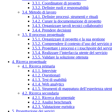
3.3.1. Coordinatore di progetto
3.3.2. Definire ruoli e responsabilità
3.4. Metodo di lavoro
3.4.1. Definire processi, strumenti e rituali
3.4.2. Curare la documentazione di progetto
3.4.3. Organizzare tavoli tecnici collaborativi
3.4.4. Prendere decisioni
3.5. Il processo progettuale
3.5.1. Organizzare il progetto e la sua gestione
3.5.2. Comprendere il contesto d’uso del servizio 
3.5.3. Progettare i processi e i
touchpoint
del servi
3.5.4. Realizzare l’interfaccia utente del servizio
3.5.5. Validare la soluzione ottenuta
4. Ricerca progettuale
4.1. Ricerca primaria
4.1.1. Interviste
4.1.2. Questionari
4.1.3. Test di usabilità
4.1.4. Web analytics
4.1.5. Strumenti di mappatura dell’esperienza uten
4.2. Ricerca secondaria
4.2.1. Ricerca documentale
4.2.2. Analisi benchmark
4.2.3. Valutazione euristica
5. Progettazione dei servizi