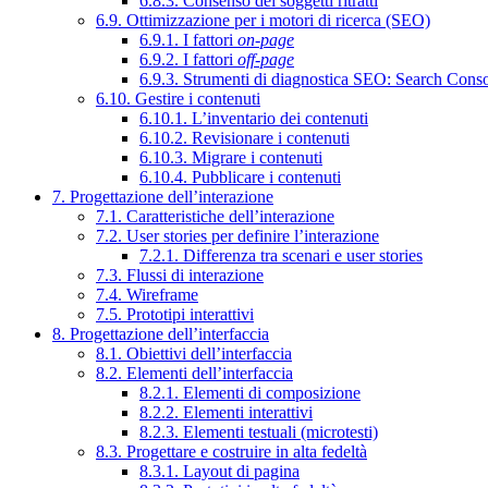
6.8.3. Consenso dei soggetti ritratti
6.9. Ottimizzazione per i motori di ricerca (SEO)
6.9.1. I fattori
on-page
6.9.2. I fattori
off-page
6.9.3. Strumenti di diagnostica SEO: Search Cons
6.10. Gestire i contenuti
6.10.1. L’inventario dei contenuti
6.10.2. Revisionare i contenuti
6.10.3. Migrare i contenuti
6.10.4. Pubblicare i contenuti
7. Progettazione dell’interazione
7.1. Caratteristiche dell’interazione
7.2. User stories per definire l’interazione
7.2.1. Differenza tra scenari e user stories
7.3. Flussi di interazione
7.4. Wireframe
7.5. Prototipi interattivi
8. Progettazione dell’interfaccia
8.1. Obiettivi dell’interfaccia
8.2. Elementi dell’interfaccia
8.2.1. Elementi di composizione
8.2.2. Elementi interattivi
8.2.3. Elementi testuali (microtesti)
8.3. Progettare e costruire in alta fedeltà
8.3.1. Layout di pagina