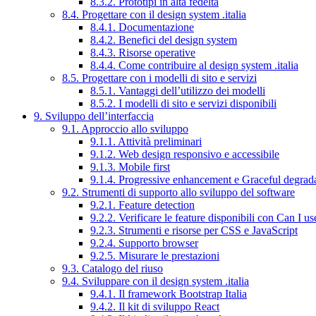
8.3.2. Prototipi in alta fedeltà
8.4. Progettare con il design system .italia
8.4.1. Documentazione
8.4.2. Benefici del design system
8.4.3. Risorse operative
8.4.4. Come contribuire al design system .italia
8.5. Progettare con i modelli di sito e servizi
8.5.1. Vantaggi dell’utilizzo dei modelli
8.5.2. I modelli di sito e servizi disponibili
9. Sviluppo dell’interfaccia
9.1. Approccio allo sviluppo
9.1.1. Attività preliminari
9.1.2. Web design responsivo e accessibile
9.1.3. Mobile first
9.1.4. Progressive enhancement e Graceful degrad
9.2. Strumenti di supporto allo sviluppo del software
9.2.1. Feature detection
9.2.2. Verificare le feature disponibili con Can I us
9.2.3. Strumenti e risorse per CSS e JavaScript
9.2.4. Supporto browser
9.2.5. Misurare le prestazioni
9.3. Catalogo del riuso
9.4. Sviluppare con il design system .italia
9.4.1. Il framework Bootstrap Italia
9.4.2. Il kit di sviluppo React