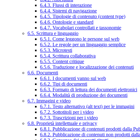
6.4.3. Flussi di interazione
6.4.4. Sistemi di navigazione
6.4.5. Tipologie di contenuto (content type)
6.4.6. Ontologie e standard
6.4.7. Vocabolari controllati e tassonomie
6.5. Scrittura e linguaggio
6.5.1. Come leggono le persone sul web
6.5.2. Le regole per un linguaggio semplice
6.5.3. Microtesti
6.5.4. Scrittura collaborativa
6.5.5. Content critique
6.5.6. Traduzione e localizzazione dei contenuti
6.6. Documenti
6.6.1. I documenti vanno sul web
6.6.2. Tipi di documenti
6.6.3. Formato di lettura dei documenti elettronici
6.6.4. Modalità di produzione dei documenti
6.7. Immagini e video
6.7.1. Testo alternativo (alt text) per le immagini
6.7.2. Sottotitoli per i video
6.7.3. Trascrizioni per i video
6.8. Proprietà intellettuale e privacy
6.8.1. Pubblicazione di contenuti prodotti dalla P
6.8.2. Pubblicazione di contenuti non prodotti dal