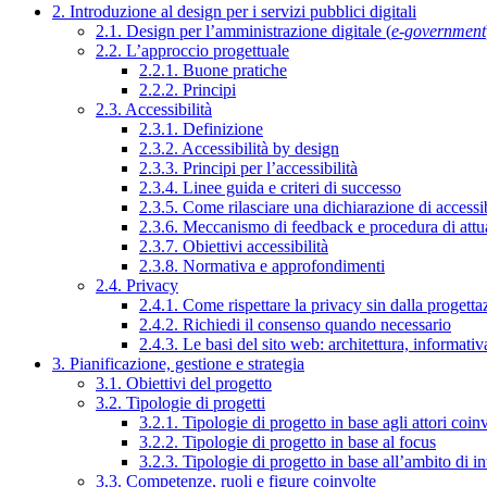
2. Introduzione al design per i servizi pubblici digitali
2.1. Design per l’amministrazione digitale (
e-government
2.2. L’approccio progettuale
2.2.1. Buone pratiche
2.2.2. Principi
2.3. Accessibilità
2.3.1. Definizione
2.3.2. Accessibilità by design
2.3.3. Principi per l’accessibilità
2.3.4. Linee guida e criteri di successo
2.3.5. Come rilasciare una dichiarazione di accessib
2.3.6. Meccanismo di feedback e procedura di attu
2.3.7. Obiettivi accessibilità
2.3.8. Normativa e approfondimenti
2.4. Privacy
2.4.1. Come rispettare la privacy sin dalla progettaz
2.4.2. Richiedi il consenso quando necessario
2.4.3. Le basi del sito web: architettura, informati
3. Pianificazione, gestione e strategia
3.1. Obiettivi del progetto
3.2. Tipologie di progetti
3.2.1. Tipologie di progetto in base agli attori coinv
3.2.2. Tipologie di progetto in base al focus
3.2.3. Tipologie di progetto in base all’ambito di i
3.3. Competenze, ruoli e figure coinvolte