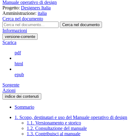
Manuale operativo di design
Progetto:
Designers Italia
Amministrazione:
italia
Cerca nel documento
Cerca nel documento
Informazioni
versione-corrente
Scarica
pdf
html
epub
Sorgente
Azioni
indice dei contenuti
Sommario
1. Scopo, destinatari e uso del Manuale operativo di design
1.1. Versionamento e storico
1.2. Consultazione del manuale
1.3. Contribuisci al manuale