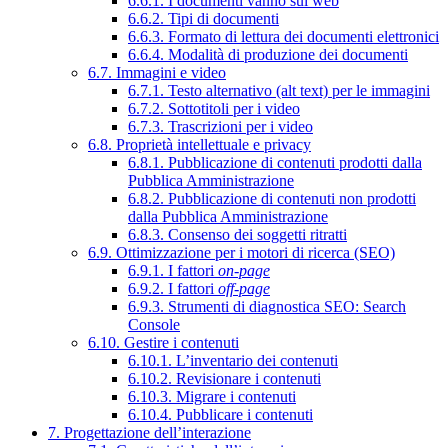
6.6.1. I documenti vanno sul web
6.6.2. Tipi di documenti
6.6.3. Formato di lettura dei documenti elettronici
6.6.4. Modalità di produzione dei documenti
6.7. Immagini e video
6.7.1. Testo alternativo (alt text) per le immagini
6.7.2. Sottotitoli per i video
6.7.3. Trascrizioni per i video
6.8. Proprietà intellettuale e privacy
6.8.1. Pubblicazione di contenuti prodotti dalla
Pubblica Amministrazione
6.8.2. Pubblicazione di contenuti non prodotti
dalla Pubblica Amministrazione
6.8.3. Consenso dei soggetti ritratti
6.9. Ottimizzazione per i motori di ricerca (SEO)
6.9.1. I fattori
on-page
6.9.2. I fattori
off-page
6.9.3. Strumenti di diagnostica SEO: Search
Console
6.10. Gestire i contenuti
6.10.1. L’inventario dei contenuti
6.10.2. Revisionare i contenuti
6.10.3. Migrare i contenuti
6.10.4. Pubblicare i contenuti
7. Progettazione dell’interazione