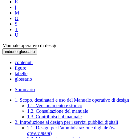
E
I
M
O
S
T
U
Manuale operativo di design
indici e glossario
contenuti
figure
tabelle
glossario
Sommario
1. Scopo, destinatari e uso del Manuale operativo di design
1.1. Versionamento e storico
1.2. Consultazione del manuale
1.3. Contribuisci al manuale
2. Introduzione al design per i servizi pubblici digitali
2.1. Design per l’amministrazione digitale (
e-
government
)