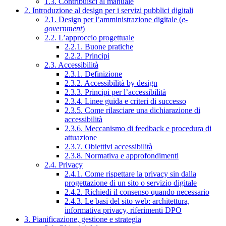
1.3. Contribuisci al manuale
2. Introduzione al design per i servizi pubblici digitali
2.1. Design per l’amministrazione digitale (
e-
government
)
2.2. L’approccio progettuale
2.2.1. Buone pratiche
2.2.2. Principi
2.3. Accessibilità
2.3.1. Definizione
2.3.2. Accessibilità by design
2.3.3. Principi per l’accessibilità
2.3.4. Linee guida e criteri di successo
2.3.5. Come rilasciare una dichiarazione di
accessibilità
2.3.6. Meccanismo di feedback e procedura di
attuazione
2.3.7. Obiettivi accessibilità
2.3.8. Normativa e approfondimenti
2.4. Privacy
2.4.1. Come rispettare la privacy sin dalla
progettazione di un sito o servizio digitale
2.4.2. Richiedi il consenso quando necessario
2.4.3. Le basi del sito web: architettura,
informativa privacy, riferimenti DPO
3. Pianificazione, gestione e strategia