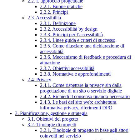
2.2. L’approccio progettuale
2.2.1. Buone pratiche
2.2.2. Principi
2.3. Accessibilità
2.3.1. Definizione
2.3.2. Accessibilità by design
2.3.3. Principi per l’accessibilità
2.3.4. Linee guida e criteri di successo
2.3.5. Come rilasciare una dichiarazione di
accessibilità
2.3.6. Meccanismo di feedback e procedura di
attuazione
2.3.7. Obiettivi accessibilità
2.3.8. Normativa e approfondimenti
2.4. Privacy
2.4.1. Come rispettare la privacy sin dalla
progettazione di un sito o servizio digitale
2.4.2. Richiedi il consenso quando necessario
2.4.3. Le basi del sito web: architettura,
informativa privacy, riferimenti DPO
3. Pianificazione, gestione e strategia
3.1. Obiettivi del progetto
3.2. Tipologie di progetti
3.2.1. Tipologie di progetto in base agli attori
coinvolti nel servizio