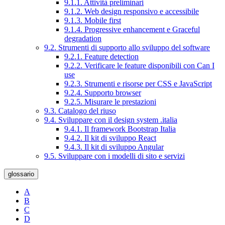
9.1.1. Attività preliminari
9.1.2. Web design responsivo e accessibile
9.1.3. Mobile first
9.1.4. Progressive enhancement e Graceful
degradation
9.2. Strumenti di supporto allo sviluppo del software
9.2.1. Feature detection
9.2.2. Verificare le feature disponibili con Can I
use
9.2.3. Strumenti e risorse per CSS e JavaScript
9.2.4. Supporto browser
9.2.5. Misurare le prestazioni
9.3. Catalogo del riuso
9.4. Sviluppare con il design system .italia
9.4.1. Il framework Bootstrap Italia
9.4.2. Il kit di sviluppo React
9.4.3. Il kit di sviluppo Angular
9.5. Sviluppare con i modelli di sito e servizi
glossario
A
B
C
D