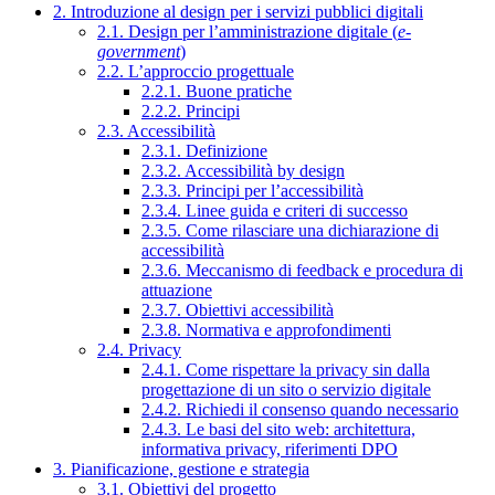
2. Introduzione al design per i servizi pubblici digitali
2.1. Design per l’amministrazione digitale (
e-
government
)
2.2. L’approccio progettuale
2.2.1. Buone pratiche
2.2.2. Principi
2.3. Accessibilità
2.3.1. Definizione
2.3.2. Accessibilità by design
2.3.3. Principi per l’accessibilità
2.3.4. Linee guida e criteri di successo
2.3.5. Come rilasciare una dichiarazione di
accessibilità
2.3.6. Meccanismo di feedback e procedura di
attuazione
2.3.7. Obiettivi accessibilità
2.3.8. Normativa e approfondimenti
2.4. Privacy
2.4.1. Come rispettare la privacy sin dalla
progettazione di un sito o servizio digitale
2.4.2. Richiedi il consenso quando necessario
2.4.3. Le basi del sito web: architettura,
informativa privacy, riferimenti DPO
3. Pianificazione, gestione e strategia
3.1. Obiettivi del progetto