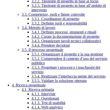
3.2.2. Tipologie di progetto in base al focus
3.2.3. Tipologie di progetto in base all’ambito di
intervento
3.3. Competenze, ruoli e figure coinvolte
3.3.1. Coordinatore di progetto
3.3.2. Definire ruoli e responsabilità
3.4. Metodo di lavoro
3.4.1. Definire processi, strumenti e rituali
3.4.2. Curare la documentazione di progetto
3.4.3. Organizzare tavoli tecnici collaborativi
3.4.4. Prendere decisioni
3.5. Il processo progettuale
3.5.1. Organizzare il progetto e la sua gestione
3.5.2. Comprendere il contesto d’uso del servizio
pubblico
3.5.3. Progettare i processi e i
touchpoint
del
servizio
3.5.4. Realizzare l’interfaccia utente del servizio
3.5.5. Validare la soluzione ottenuta
4. Ricerca progettuale
4.1. Ricerca primaria
4.1.1. Interviste
4.1.2. Questionari
4.1.3. Test di usabilità
4.1.4. Web analytics