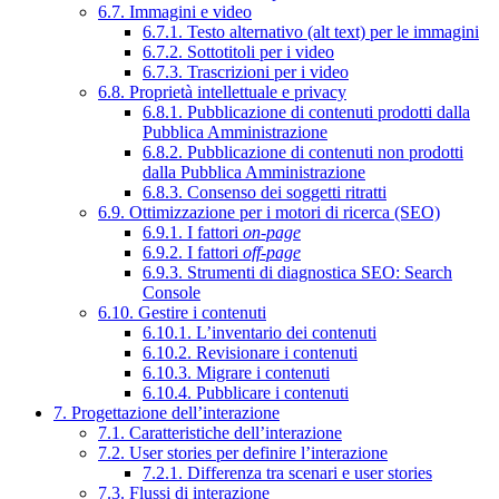
6.7. Immagini e video
6.7.1. Testo alternativo (alt text) per le immagini
6.7.2. Sottotitoli per i video
6.7.3. Trascrizioni per i video
6.8. Proprietà intellettuale e privacy
6.8.1. Pubblicazione di contenuti prodotti dalla
Pubblica Amministrazione
6.8.2. Pubblicazione di contenuti non prodotti
dalla Pubblica Amministrazione
6.8.3. Consenso dei soggetti ritratti
6.9. Ottimizzazione per i motori di ricerca (SEO)
6.9.1. I fattori
on-page
6.9.2. I fattori
off-page
6.9.3. Strumenti di diagnostica SEO: Search
Console
6.10. Gestire i contenuti
6.10.1. L’inventario dei contenuti
6.10.2. Revisionare i contenuti
6.10.3. Migrare i contenuti
6.10.4. Pubblicare i contenuti
7. Progettazione dell’interazione
7.1. Caratteristiche dell’interazione
7.2. User stories per definire l’interazione
7.2.1. Differenza tra scenari e user stories
7.3. Flussi di interazione