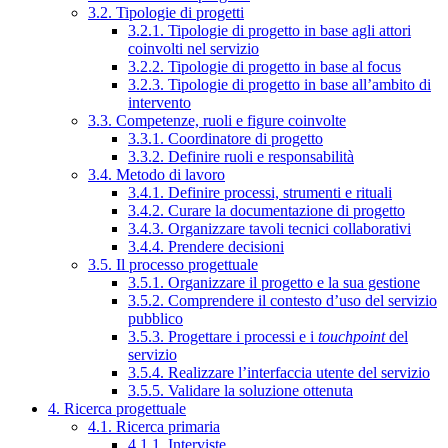
3.2. Tipologie di progetti
3.2.1. Tipologie di progetto in base agli attori
coinvolti nel servizio
3.2.2. Tipologie di progetto in base al focus
3.2.3. Tipologie di progetto in base all’ambito di
intervento
3.3. Competenze, ruoli e figure coinvolte
3.3.1. Coordinatore di progetto
3.3.2. Definire ruoli e responsabilità
3.4. Metodo di lavoro
3.4.1. Definire processi, strumenti e rituali
3.4.2. Curare la documentazione di progetto
3.4.3. Organizzare tavoli tecnici collaborativi
3.4.4. Prendere decisioni
3.5. Il processo progettuale
3.5.1. Organizzare il progetto e la sua gestione
3.5.2. Comprendere il contesto d’uso del servizio
pubblico
3.5.3. Progettare i processi e i
touchpoint
del
servizio
3.5.4. Realizzare l’interfaccia utente del servizio
3.5.5. Validare la soluzione ottenuta
4. Ricerca progettuale
4.1. Ricerca primaria
4.1.1. Interviste