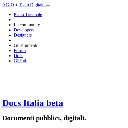
AGID
+
Team Digitale
Piano Triennale
Le community
Developers
Designers
Gli strumenti
Forum
Docs
GitHub
Docs Italia
beta
Documenti pubblici, digitali.