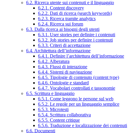
6.2. Ricerca utente sui contenuti e il linguaggio
6.2.1. Content discovery
6.2.2. Dati di ricerca (search keywords)
6.2.3. Ricerca tramite analytics
6.2.4. Ricerca sui forum
6.3. Dalla ricerca ai bisogni degli utenti
6.3.1. User stories per definire i contenuti
6.3.2. Job stories per definire i contenuti
6.3.3. Criteri di accettazione
6.4. Architettura dell’informazione
6.4.1. Definire l’architettura dell’informazione
6.4.2. Alberatura
6.4.3. Flussi di interazione
6.4.4. Sistemi di navigazione
6.4.5. Tipologie di contenuto (content type)
6.4.6. Ontologie e standard
6.4.7. Vocabolari controllati e tassonomie
6.5. Scrittura e linguaggio
6.5.1. Come leggono le persone sul web
6.5.2. Le regole per un linguaggio semplice
6.5.3. Microtesti
6.5.4. Scrittura collaborativa
6.5.5. Content critique
6.5.6. Traduzione e localizzazione dei contenuti
6.6. Documenti