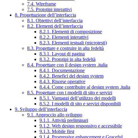
7.4. Wireframe
7.5. Prototipi interattivi
8. Progettazione dell’interfaccia
8.1. Obiettivi dell’interfaccia
8.2. Elementi dell’interfaccia
8.2.1. Elementi di composizione
8.2.2. Elementi interattivi
8.2.3. Elementi testuali (microtesti)
8.3. Progettare e costruire in alta fedeltà
8.3.1. Layout di pagina
8.3.2. Prototipi in alta fedeltà
8.4. Progettare con il design system .italia
8.4.1. Documentazione
8.4.2. Benefici del design system
8.4.3. Risorse operative
8.4.4. Come contribuire al design system .italia
8.5. Progettare con i modelli di sito e servizi
8.5.1. Vantaggi dell’utilizzo dei modelli
8.5.2. I modelli di sito e servizi disponibili
9. Sviluppo dell’interfaccia
9.1. Approccio allo sviluppo
9.1.1. Attività preliminari
9.1.2. Web design responsivo e accessibile
9.1.3. Mobile first
9.1.4. Progressive enhancement e Graceful