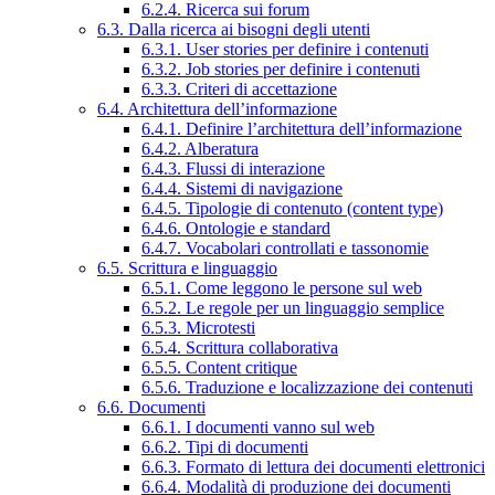
6.2.4. Ricerca sui forum
6.3. Dalla ricerca ai bisogni degli utenti
6.3.1. User stories per definire i contenuti
6.3.2. Job stories per definire i contenuti
6.3.3. Criteri di accettazione
6.4. Architettura dell’informazione
6.4.1. Definire l’architettura dell’informazione
6.4.2. Alberatura
6.4.3. Flussi di interazione
6.4.4. Sistemi di navigazione
6.4.5. Tipologie di contenuto (content type)
6.4.6. Ontologie e standard
6.4.7. Vocabolari controllati e tassonomie
6.5. Scrittura e linguaggio
6.5.1. Come leggono le persone sul web
6.5.2. Le regole per un linguaggio semplice
6.5.3. Microtesti
6.5.4. Scrittura collaborativa
6.5.5. Content critique
6.5.6. Traduzione e localizzazione dei contenuti
6.6. Documenti
6.6.1. I documenti vanno sul web
6.6.2. Tipi di documenti
6.6.3. Formato di lettura dei documenti elettronici
6.6.4. Modalità di produzione dei documenti