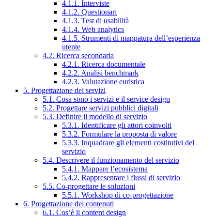
4.1.1. Interviste
4.1.2. Questionari
4.1.3. Test di usabilità
4.1.4. Web analytics
4.1.5. Strumenti di mappatura dell’esperienza
utente
4.2. Ricerca secondaria
4.2.1. Ricerca documentale
4.2.2. Analisi benchmark
4.2.3. Valutazione euristica
5. Progettazione dei servizi
5.1. Cosa sono i servizi e il service design
5.2. Progettare servizi pubblici digitali
5.3. Definire il modello di servizio
5.3.1. Identificare gli attori coinvolti
5.3.2. Formulare la proposta di valore
5.3.3. Inquadrare gli elementi costitutivi del
servizio
5.4. Descrivere il funzionamento del servizio
5.4.1. Mappare l’ecosistema
5.4.2. Rappresentare i flussi di servizio
5.5. Co-progettare le soluzioni
5.5.1. Workshop di co-progettazione
6. Progettazione dei contenuti
6.1. Cos’è il content design