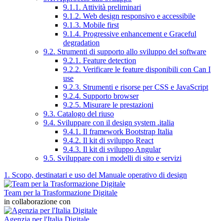
9.1.1. Attività preliminari
9.1.2. Web design responsivo e accessibile
9.1.3. Mobile first
9.1.4. Progressive enhancement e Graceful
degradation
9.2. Strumenti di supporto allo sviluppo del software
9.2.1. Feature detection
9.2.2. Verificare le feature disponibili con Can I
use
9.2.3. Strumenti e risorse per CSS e JavaScript
9.2.4. Supporto browser
9.2.5. Misurare le prestazioni
9.3. Catalogo del riuso
9.4. Sviluppare con il design system .italia
9.4.1. Il framework Bootstrap Italia
9.4.2. Il kit di sviluppo React
9.4.3. Il kit di sviluppo Angular
9.5. Sviluppare con i modelli di sito e servizi
1. Scopo, destinatari e uso del Manuale operativo di design
Team per la Trasformazione Digitale
in collaborazione con
Agenzia per l'Italia Digitale