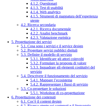
4.1.2. Questionari
4.1.3. Test di usabilità
4.1.4. Web analytics
4.1.5. Strumenti di mappatura dell’esperienza
utente
4.2. Ricerca secondaria
4.2.1. Ricerca documentale
4.2.2. Analisi benchmark
4.2.3. Valutazione euristica
5. Progettazione dei servizi
5.1. Cosa sono i servizi e il service design
5.2. Progettare servizi pubblici digitali
5.3. Definire il modello di servizio
5.3.1. Identificare gli attori coinvolti
5.3.2. Formulare la proposta di valore
5.3.3. Inquadrare gli elementi costitutivi del
servizio
5.4. Descrivere il funzionamento del servizio
5.4.1. Mappare l’ecosistema
5.4.2. Rappresentare i flussi di servizio
5.5. Co-progettare le soluzioni
5.5.1. Workshop di co-progettazione
6. Progettazione dei contenuti
6.1. Cos’è il content design
6.2. Ricerca utente sui contenuti e il linguaggio