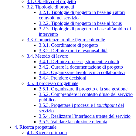
3.1. Obiettivi del progetto
3.2. Tipologie di progetti
3.2.1. Tipologie di progetto in base agli attori
coinvolti nel servizio
3.2.2. Tipologie di progetto in base al focus
3.2.3. Tipologie di progetto in base all’ambito di
intervento
3.3. Competenze, ruoli e figure coinvolte
3.3.1. Coordinatore di progetto
3.3.2. Definire ruoli e responsabilità
3.4. Metodo di lavoro
3.4.1. Definire processi, strumenti e rituali
3.4.2. Curare la documentazione di progetto
3.4.3. Organizzare tavoli tecnici collaborativi
3.4.4. Prendere decisioni
3.5. Il processo progettuale
3.5.1. Organizzare il progetto e la sua gestione
3.5.2. Comprendere il contesto d’uso del servizio
pubblico
3.5.3. Progettare i processi e i
touchpoint
del
servizio
3.5.4. Realizzare l’interfaccia utente del servizio
3.5.5. Validare la soluzione ottenuta
4. Ricerca progettuale
4.1. Ricerca primaria