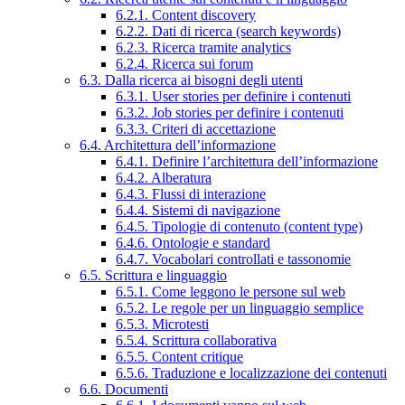
6.2.1. Content discovery
6.2.2. Dati di ricerca (search keywords)
6.2.3. Ricerca tramite analytics
6.2.4. Ricerca sui forum
6.3. Dalla ricerca ai bisogni degli utenti
6.3.1. User stories per definire i contenuti
6.3.2. Job stories per definire i contenuti
6.3.3. Criteri di accettazione
6.4. Architettura dell’informazione
6.4.1. Definire l’architettura dell’informazione
6.4.2. Alberatura
6.4.3. Flussi di interazione
6.4.4. Sistemi di navigazione
6.4.5. Tipologie di contenuto (content type)
6.4.6. Ontologie e standard
6.4.7. Vocabolari controllati e tassonomie
6.5. Scrittura e linguaggio
6.5.1. Come leggono le persone sul web
6.5.2. Le regole per un linguaggio semplice
6.5.3. Microtesti
6.5.4. Scrittura collaborativa
6.5.5. Content critique
6.5.6. Traduzione e localizzazione dei contenuti
6.6. Documenti