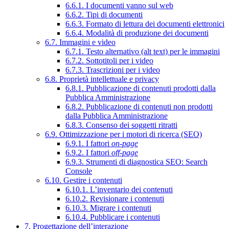
6.6.1. I documenti vanno sul web
6.6.2. Tipi di documenti
6.6.3. Formato di lettura dei documenti elettronici
6.6.4. Modalità di produzione dei documenti
6.7. Immagini e video
6.7.1. Testo alternativo (alt text) per le immagini
6.7.2. Sottotitoli per i video
6.7.3. Trascrizioni per i video
6.8. Proprietà intellettuale e privacy
6.8.1. Pubblicazione di contenuti prodotti dalla
Pubblica Amministrazione
6.8.2. Pubblicazione di contenuti non prodotti
dalla Pubblica Amministrazione
6.8.3. Consenso dei soggetti ritratti
6.9. Ottimizzazione per i motori di ricerca (SEO)
6.9.1. I fattori
on-page
6.9.2. I fattori
off-page
6.9.3. Strumenti di diagnostica SEO: Search
Console
6.10. Gestire i contenuti
6.10.1. L’inventario dei contenuti
6.10.2. Revisionare i contenuti
6.10.3. Migrare i contenuti
6.10.4. Pubblicare i contenuti
7. Progettazione dell’interazione