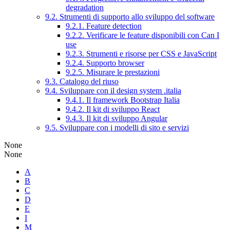
degradation
9.2. Strumenti di supporto allo sviluppo del software
9.2.1. Feature detection
9.2.2. Verificare le feature disponibili con Can I
use
9.2.3. Strumenti e risorse per CSS e JavaScript
9.2.4. Supporto browser
9.2.5. Misurare le prestazioni
9.3. Catalogo del riuso
9.4. Sviluppare con il design system .italia
9.4.1. Il framework Bootstrap Italia
9.4.2. Il kit di sviluppo React
9.4.3. Il kit di sviluppo Angular
9.5. Sviluppare con i modelli di sito e servizi
None
None
A
B
C
D
E
I
M