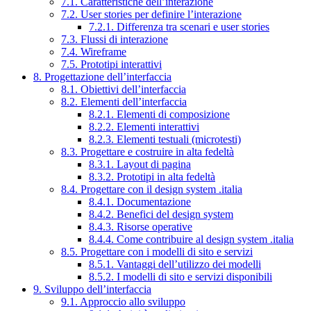
7.1. Caratteristiche dell’interazione
7.2. User stories per definire l’interazione
7.2.1. Differenza tra scenari e user stories
7.3. Flussi di interazione
7.4. Wireframe
7.5. Prototipi interattivi
8. Progettazione dell’interfaccia
8.1. Obiettivi dell’interfaccia
8.2. Elementi dell’interfaccia
8.2.1. Elementi di composizione
8.2.2. Elementi interattivi
8.2.3. Elementi testuali (microtesti)
8.3. Progettare e costruire in alta fedeltà
8.3.1. Layout di pagina
8.3.2. Prototipi in alta fedeltà
8.4. Progettare con il design system .italia
8.4.1. Documentazione
8.4.2. Benefici del design system
8.4.3. Risorse operative
8.4.4. Come contribuire al design system .italia
8.5. Progettare con i modelli di sito e servizi
8.5.1. Vantaggi dell’utilizzo dei modelli
8.5.2. I modelli di sito e servizi disponibili
9. Sviluppo dell’interfaccia
9.1. Approccio allo sviluppo