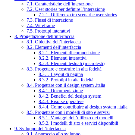
7.1. Caratteristiche dell’interazione
7.2. User stories per definire l’interazione
7.2.1. Differenza tra scenari e user stories
7.3. Flussi di interazione
7.4. Wireframe
7.5. Prototipi interattivi
8. Progettazione dell’interfaccia
8.1. Obiettivi dell’interfaccia
8.2. Elementi dell’interfaccia
8.2.1. Elementi di composizione
8.2.2. Elementi interattivi
8.2.3. Elementi testuali (microtesti)
8.3. Progettare e costruire in alta fedeltà
8.3.1. Layout di pagina
8.3.2. Prototipi in alta fedeltà
8.4. Progettare con il design system .italia
8.4.1. Documentazione
8.4.2. Benefici del design system
8.4.3. Risorse operative
8.4.4. Come contribuire al design system .italia
8.5. Progettare con i modelli di sito e servizi
8.5.1. Vantaggi dell’utilizzo dei modelli
8.5.2. I modelli di sito e servizi disponibili
9. Sviluppo dell’interfaccia
9.1. Approccio allo sviluppo