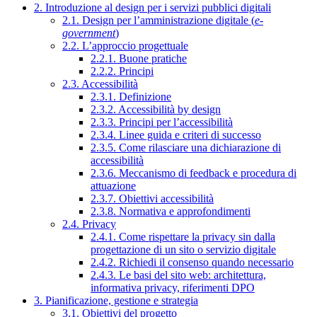
2. Introduzione al design per i servizi pubblici digitali
2.1. Design per l’amministrazione digitale (
e-
government
)
2.2. L’approccio progettuale
2.2.1. Buone pratiche
2.2.2. Principi
2.3. Accessibilità
2.3.1. Definizione
2.3.2. Accessibilità by design
2.3.3. Principi per l’accessibilità
2.3.4. Linee guida e criteri di successo
2.3.5. Come rilasciare una dichiarazione di
accessibilità
2.3.6. Meccanismo di feedback e procedura di
attuazione
2.3.7. Obiettivi accessibilità
2.3.8. Normativa e approfondimenti
2.4. Privacy
2.4.1. Come rispettare la privacy sin dalla
progettazione di un sito o servizio digitale
2.4.2. Richiedi il consenso quando necessario
2.4.3. Le basi del sito web: architettura,
informativa privacy, riferimenti DPO
3. Pianificazione, gestione e strategia
3.1. Obiettivi del progetto