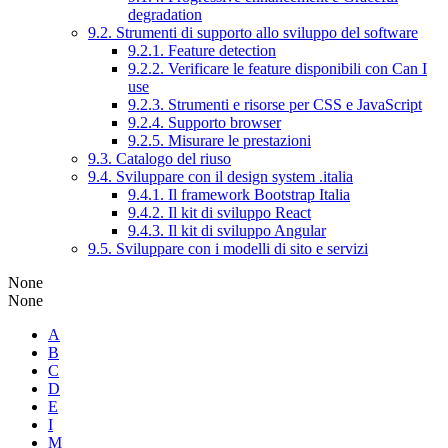
degradation
9.2. Strumenti di supporto allo sviluppo del software
9.2.1. Feature detection
9.2.2. Verificare le feature disponibili con Can I
use
9.2.3. Strumenti e risorse per CSS e JavaScript
9.2.4. Supporto browser
9.2.5. Misurare le prestazioni
9.3. Catalogo del riuso
9.4. Sviluppare con il design system .italia
9.4.1. Il framework Bootstrap Italia
9.4.2. Il kit di sviluppo React
9.4.3. Il kit di sviluppo Angular
9.5. Sviluppare con i modelli di sito e servizi
None
None
A
B
C
D
E
I
M