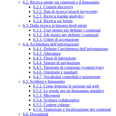
6.2. Ricerca utente sui contenuti e il linguaggio
6.2.1. Content discovery
6.2.2. Dati di ricerca (search keywords)
6.2.3. Ricerca tramite analytics
6.2.4. Ricerca sui forum
6.3. Dalla ricerca ai bisogni degli utenti
6.3.1. User stories per definire i contenuti
6.3.2. Job stories per definire i contenuti
6.3.3. Criteri di accettazione
6.4. Architettura dell’informazione
6.4.1. Definire l’architettura dell’informazione
6.4.2. Alberatura
6.4.3. Flussi di interazione
6.4.4. Sistemi di navigazione
6.4.5. Tipologie di contenuto (content type)
6.4.6. Ontologie e standard
6.4.7. Vocabolari controllati e tassonomie
6.5. Scrittura e linguaggio
6.5.1. Come leggono le persone sul web
6.5.2. Le regole per un linguaggio semplice
6.5.3. Microtesti
6.5.4. Scrittura collaborativa
6.5.5. Content critique
6.5.6. Traduzione e localizzazione dei contenuti
6.6. Documenti