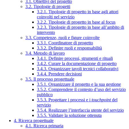
3.1. Obiettivi del progetto
3.2. Tipologie di progetti
3.2.1. Tipologie di progetto in base agli attori
coinvolti nel servizio
3.2.2. Tipologie di progetto in base al focus
3.2.3. Tipologie di progetto in base all’ambito di
intervento
3.3. Competenze, ruoli e figure coinvolte
3.3.1. Coordinatore di progetto
3.3.2. Definire ruoli e responsabilità
3.4. Metodo di lavoro
3.4.1. Definire processi, strumenti e rituali
3.4.2. Curare la documentazione di progetto
3.4.3. Organizzare tavoli tecnici collaborativi
3.4.4. Prendere decisioni
3.5. Il processo progettuale
3.5.1. Organizzare il progetto e la sua gestione
3.5.2. Comprendere il contesto d’uso del servizio
pubblico
3.5.3. Progettare i processi e i
touchpoint
del
servizio
3.5.4. Realizzare l’interfaccia utente del servizio
3.5.5. Validare la soluzione ottenuta
4. Ricerca progettuale
4.1. Ricerca primaria