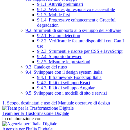
9.1.1. Attività preliminari
9.1.2. Web design responsivo e accessibile
9.1.3. Mobile first
9.1.4. Progressive enhancement e Graceful
degradation
9.2. Strumenti di supporto allo sviluppo del software
9.2.1. Feature detection
9.2.2. Verificare le feature disponibili con Can I
use
9.2.3. Strumenti e risorse per CSS e JavaScript
9.2.4. Supporto browser
9.2.5. Misurare le prestazioni
9.3. Catalogo del riuso
9.4. Sviluppare con il design system .italia
9.4.1. Il framework Bootstrap Italia
9.4.2. Il kit di sviluppo React
9.4.3. Il kit di sviluppo Angular
9.5. Sviluppare con i modelli di sito e servizi
1. Scopo, destinatari e uso del Manuale operativo di design
Team per la Trasformazione Digitale
in collaborazione con
Agenzia per l'Italia Digitale