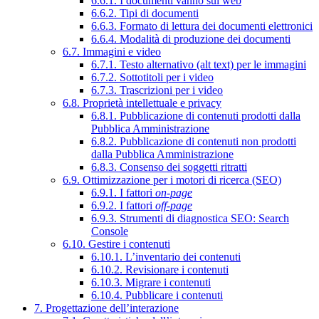
6.6.1. I documenti vanno sul web
6.6.2. Tipi di documenti
6.6.3. Formato di lettura dei documenti elettronici
6.6.4. Modalità di produzione dei documenti
6.7. Immagini e video
6.7.1. Testo alternativo (alt text) per le immagini
6.7.2. Sottotitoli per i video
6.7.3. Trascrizioni per i video
6.8. Proprietà intellettuale e privacy
6.8.1. Pubblicazione di contenuti prodotti dalla
Pubblica Amministrazione
6.8.2. Pubblicazione di contenuti non prodotti
dalla Pubblica Amministrazione
6.8.3. Consenso dei soggetti ritratti
6.9. Ottimizzazione per i motori di ricerca (SEO)
6.9.1. I fattori
on-page
6.9.2. I fattori
off-page
6.9.3. Strumenti di diagnostica SEO: Search
Console
6.10. Gestire i contenuti
6.10.1. L’inventario dei contenuti
6.10.2. Revisionare i contenuti
6.10.3. Migrare i contenuti
6.10.4. Pubblicare i contenuti
7. Progettazione dell’interazione