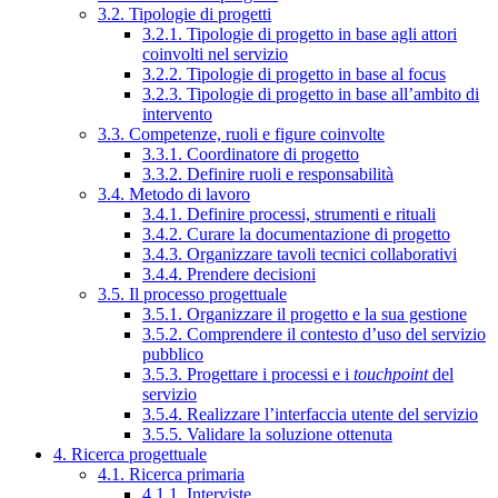
3.2. Tipologie di progetti
3.2.1. Tipologie di progetto in base agli attori
coinvolti nel servizio
3.2.2. Tipologie di progetto in base al focus
3.2.3. Tipologie di progetto in base all’ambito di
intervento
3.3. Competenze, ruoli e figure coinvolte
3.3.1. Coordinatore di progetto
3.3.2. Definire ruoli e responsabilità
3.4. Metodo di lavoro
3.4.1. Definire processi, strumenti e rituali
3.4.2. Curare la documentazione di progetto
3.4.3. Organizzare tavoli tecnici collaborativi
3.4.4. Prendere decisioni
3.5. Il processo progettuale
3.5.1. Organizzare il progetto e la sua gestione
3.5.2. Comprendere il contesto d’uso del servizio
pubblico
3.5.3. Progettare i processi e i
touchpoint
del
servizio
3.5.4. Realizzare l’interfaccia utente del servizio
3.5.5. Validare la soluzione ottenuta
4. Ricerca progettuale
4.1. Ricerca primaria
4.1.1. Interviste