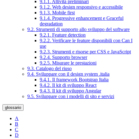
9.1.1. Attività preliminari
9.1.2. Web design responsivo e accessibile
9.1.3. Mobile first
9.1.4. Progressive enhancement e Graceful
degradation
9.2. Strumenti di supporto allo sviluppo del software
9.2.1. Feature detection
9.2.2. Verificare le feature disponibili con Can I
use
9.2.3. Strumenti e risorse per CSS e JavaScript
9.2.4. Supporto browser
9.2.5. Misurare le prestazioni
9.3. Catalogo del riuso
9.4. Sviluppare con il design system .italia
9.4.1. Il framework Bootstrap Italia
9.4.2. Il kit di sviluppo React
9.4.3. Il kit di sviluppo Angular
9.5. Sviluppare con i modelli di sito e servizi
glossario
A
B
C
D