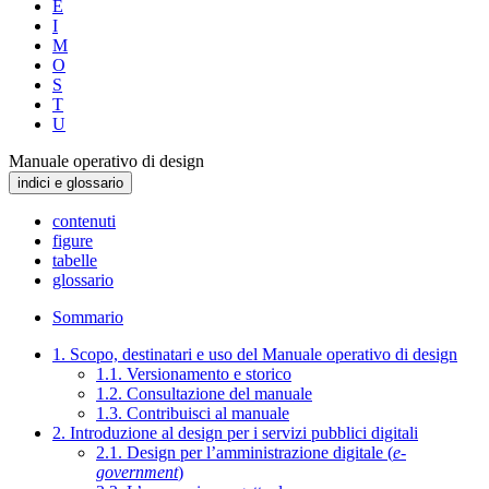
E
I
M
O
S
T
U
Manuale operativo di design
indici e glossario
contenuti
figure
tabelle
glossario
Sommario
1. Scopo, destinatari e uso del Manuale operativo di design
1.1. Versionamento e storico
1.2. Consultazione del manuale
1.3. Contribuisci al manuale
2. Introduzione al design per i servizi pubblici digitali
2.1. Design per l’amministrazione digitale (
e-
government
)