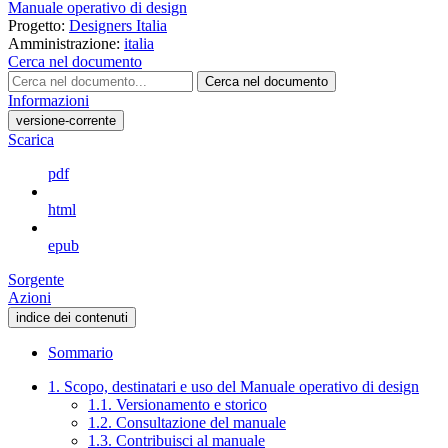
Manuale operativo di design
Progetto:
Designers Italia
Amministrazione:
italia
Cerca nel documento
Cerca nel documento
Informazioni
versione-corrente
Scarica
pdf
html
epub
Sorgente
Azioni
indice dei contenuti
Sommario
1. Scopo, destinatari e uso del Manuale operativo di design
1.1. Versionamento e storico
1.2. Consultazione del manuale
1.3. Contribuisci al manuale