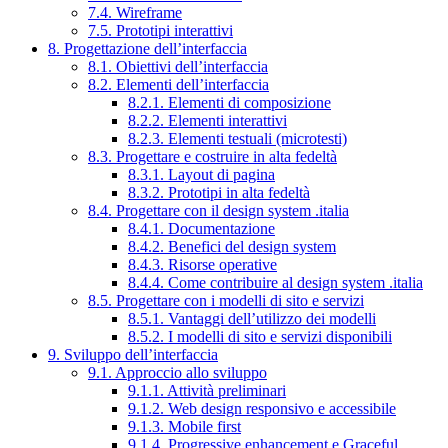
7.4. Wireframe
7.5. Prototipi interattivi
8. Progettazione dell’interfaccia
8.1. Obiettivi dell’interfaccia
8.2. Elementi dell’interfaccia
8.2.1. Elementi di composizione
8.2.2. Elementi interattivi
8.2.3. Elementi testuali (microtesti)
8.3. Progettare e costruire in alta fedeltà
8.3.1. Layout di pagina
8.3.2. Prototipi in alta fedeltà
8.4. Progettare con il design system .italia
8.4.1. Documentazione
8.4.2. Benefici del design system
8.4.3. Risorse operative
8.4.4. Come contribuire al design system .italia
8.5. Progettare con i modelli di sito e servizi
8.5.1. Vantaggi dell’utilizzo dei modelli
8.5.2. I modelli di sito e servizi disponibili
9. Sviluppo dell’interfaccia
9.1. Approccio allo sviluppo
9.1.1. Attività preliminari
9.1.2. Web design responsivo e accessibile
9.1.3. Mobile first
9.1.4. Progressive enhancement e Graceful