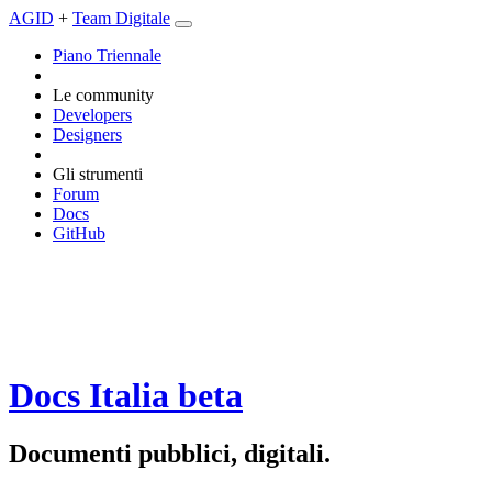
AGID
+
Team Digitale
Piano Triennale
Le community
Developers
Designers
Gli strumenti
Forum
Docs
GitHub
Docs Italia
beta
Documenti pubblici, digitali.