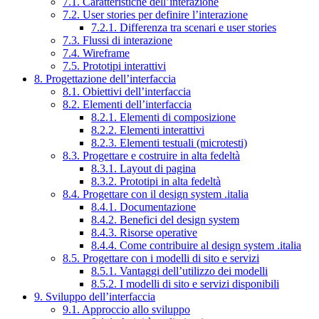
7.1. Caratteristiche dell’interazione
7.2. User stories per definire l’interazione
7.2.1. Differenza tra scenari e user stories
7.3. Flussi di interazione
7.4. Wireframe
7.5. Prototipi interattivi
8. Progettazione dell’interfaccia
8.1. Obiettivi dell’interfaccia
8.2. Elementi dell’interfaccia
8.2.1. Elementi di composizione
8.2.2. Elementi interattivi
8.2.3. Elementi testuali (microtesti)
8.3. Progettare e costruire in alta fedeltà
8.3.1. Layout di pagina
8.3.2. Prototipi in alta fedeltà
8.4. Progettare con il design system .italia
8.4.1. Documentazione
8.4.2. Benefici del design system
8.4.3. Risorse operative
8.4.4. Come contribuire al design system .italia
8.5. Progettare con i modelli di sito e servizi
8.5.1. Vantaggi dell’utilizzo dei modelli
8.5.2. I modelli di sito e servizi disponibili
9. Sviluppo dell’interfaccia
9.1. Approccio allo sviluppo