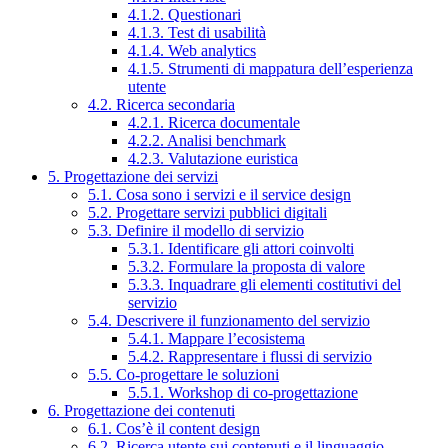
4.1.2. Questionari
4.1.3. Test di usabilità
4.1.4. Web analytics
4.1.5. Strumenti di mappatura dell’esperienza
utente
4.2. Ricerca secondaria
4.2.1. Ricerca documentale
4.2.2. Analisi benchmark
4.2.3. Valutazione euristica
5. Progettazione dei servizi
5.1. Cosa sono i servizi e il service design
5.2. Progettare servizi pubblici digitali
5.3. Definire il modello di servizio
5.3.1. Identificare gli attori coinvolti
5.3.2. Formulare la proposta di valore
5.3.3. Inquadrare gli elementi costitutivi del
servizio
5.4. Descrivere il funzionamento del servizio
5.4.1. Mappare l’ecosistema
5.4.2. Rappresentare i flussi di servizio
5.5. Co-progettare le soluzioni
5.5.1. Workshop di co-progettazione
6. Progettazione dei contenuti
6.1. Cos’è il content design
6.2. Ricerca utente sui contenuti e il linguaggio