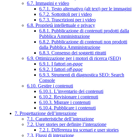
6.7. Immagini e video
6.7.1. Testo alternativo (alt text) per le immagini
6.7.2. Sottotitoli per i video
6.7.3. Trascrizioni per i video
6.8. Proprietà intellettuale e privacy
6.8.1. Pubblicazione di contenuti prodotti dalla
Pubblica Amministrazione
6.8.2. Pubblicazione di contenuti non prodotti
dalla Pubblica Amministrazione
6.8.3. Consenso dei soggetti ritratti
6.9. Ottimizzazione per i motori di ricerca (SEO)
6.9.1. I fattori
on-page
6.9.2. I fattori
off-page
6.9.3. Strumenti di diagnostica SEO: Search
Console
6.10. Gestire i contenuti
6.10.1. L’inventario dei contenuti
6.10.2. Revisionare i contenuti
6.10.3. Migrare i contenuti
6.10.4. Pubblicare i contenuti
7. Progettazione dell’interazione
7.1. Caratteristiche dell’interazione
7.2. User stories per definire l’interazione
7.2.1. Differenza tra scenari e user stories
7.3. Flussi di interazione