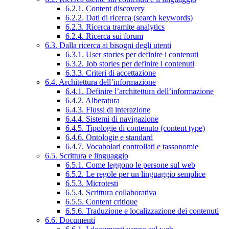
6.2.1. Content discovery
6.2.2. Dati di ricerca (search keywords)
6.2.3. Ricerca tramite analytics
6.2.4. Ricerca sui forum
6.3. Dalla ricerca ai bisogni degli utenti
6.3.1. User stories per definire i contenuti
6.3.2. Job stories per definire i contenuti
6.3.3. Criteri di accettazione
6.4. Architettura dell’informazione
6.4.1. Definire l’architettura dell’informazione
6.4.2. Alberatura
6.4.3. Flussi di interazione
6.4.4. Sistemi di navigazione
6.4.5. Tipologie di contenuto (content type)
6.4.6. Ontologie e standard
6.4.7. Vocabolari controllati e tassonomie
6.5. Scrittura e linguaggio
6.5.1. Come leggono le persone sul web
6.5.2. Le regole per un linguaggio semplice
6.5.3. Microtesti
6.5.4. Scrittura collaborativa
6.5.5. Content critique
6.5.6. Traduzione e localizzazione dei contenuti
6.6. Documenti