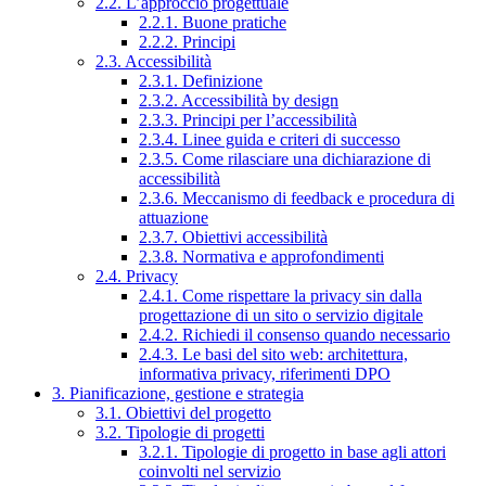
2.2. L’approccio progettuale
2.2.1. Buone pratiche
2.2.2. Principi
2.3. Accessibilità
2.3.1. Definizione
2.3.2. Accessibilità by design
2.3.3. Principi per l’accessibilità
2.3.4. Linee guida e criteri di successo
2.3.5. Come rilasciare una dichiarazione di
accessibilità
2.3.6. Meccanismo di feedback e procedura di
attuazione
2.3.7. Obiettivi accessibilità
2.3.8. Normativa e approfondimenti
2.4. Privacy
2.4.1. Come rispettare la privacy sin dalla
progettazione di un sito o servizio digitale
2.4.2. Richiedi il consenso quando necessario
2.4.3. Le basi del sito web: architettura,
informativa privacy, riferimenti DPO
3. Pianificazione, gestione e strategia
3.1. Obiettivi del progetto
3.2. Tipologie di progetti
3.2.1. Tipologie di progetto in base agli attori
coinvolti nel servizio