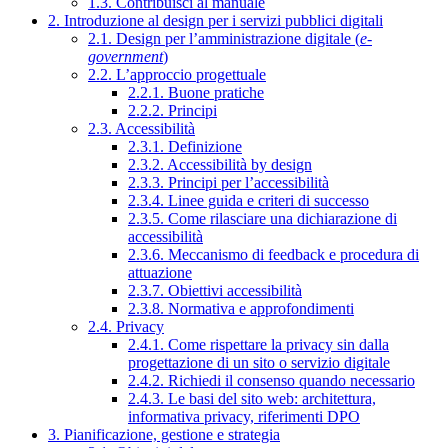
1.3. Contribuisci al manuale
2. Introduzione al design per i servizi pubblici digitali
2.1. Design per l’amministrazione digitale (
e-
government
)
2.2. L’approccio progettuale
2.2.1. Buone pratiche
2.2.2. Principi
2.3. Accessibilità
2.3.1. Definizione
2.3.2. Accessibilità by design
2.3.3. Principi per l’accessibilità
2.3.4. Linee guida e criteri di successo
2.3.5. Come rilasciare una dichiarazione di
accessibilità
2.3.6. Meccanismo di feedback e procedura di
attuazione
2.3.7. Obiettivi accessibilità
2.3.8. Normativa e approfondimenti
2.4. Privacy
2.4.1. Come rispettare la privacy sin dalla
progettazione di un sito o servizio digitale
2.4.2. Richiedi il consenso quando necessario
2.4.3. Le basi del sito web: architettura,
informativa privacy, riferimenti DPO
3. Pianificazione, gestione e strategia