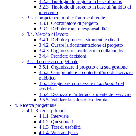
3.2.2. Tipologie di progetto in base al focus
3.2.3. Tipologie di progetto in base all’ambito di
intervento
3.3. Competenze, ruoli e figure coinvolte
3.3.1. Coordinatore di progetto
3.3.2. Definire ruoli e responsabilità
3.4. Metodo di lavoro
3.4.1. Definire processi, strumenti e rituali
3.4.2. Curare la documentazione di progetto
3.4.3. Organizzare tavoli tecnici collaborativi
3.4.4. Prendere decisioni
3.5. Il processo progettuale
3.5.1. Organizzare il progetto e la sua gestione
3.5.2. Comprendere il contesto d’uso del servizio
pubblico
3.5.3. Progettare i processi e i
touchpoint
del
servizio
3.5.4. Realizzare l’interfaccia utente del servizio
3.5.5. Validare la soluzione ottenuta
4. Ricerca progettuale
4.1. Ricerca primaria
4.1.1. Interviste
4.1.2. Questionari
4.1.3. Test di usabilità
4.1.4. Web analytics