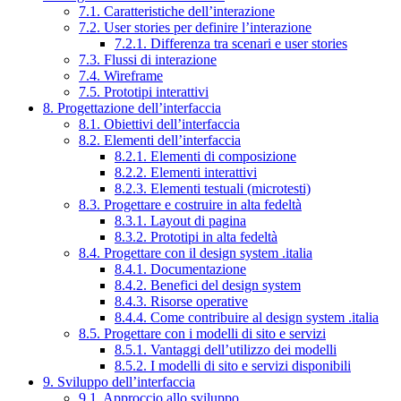
7.1. Caratteristiche dell’interazione
7.2. User stories per definire l’interazione
7.2.1. Differenza tra scenari e user stories
7.3. Flussi di interazione
7.4. Wireframe
7.5. Prototipi interattivi
8. Progettazione dell’interfaccia
8.1. Obiettivi dell’interfaccia
8.2. Elementi dell’interfaccia
8.2.1. Elementi di composizione
8.2.2. Elementi interattivi
8.2.3. Elementi testuali (microtesti)
8.3. Progettare e costruire in alta fedeltà
8.3.1. Layout di pagina
8.3.2. Prototipi in alta fedeltà
8.4. Progettare con il design system .italia
8.4.1. Documentazione
8.4.2. Benefici del design system
8.4.3. Risorse operative
8.4.4. Come contribuire al design system .italia
8.5. Progettare con i modelli di sito e servizi
8.5.1. Vantaggi dell’utilizzo dei modelli
8.5.2. I modelli di sito e servizi disponibili
9. Sviluppo dell’interfaccia
9.1. Approccio allo sviluppo