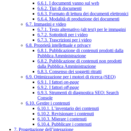
6.6.1. I documenti vanno sul web
6.6.2. Tipi di documenti
6.6.3. Formato di lettura dei documenti elettronici
6.6.4. Modalità di produzione dei documenti
6.7. Immagini e video
6.7.1. Testo alternativo (alt text) per le immagini
6.7.2. Sottotitoli per i video
6.7.3. Trascrizioni per i video
6.8. Proprietà intellettuale e privacy
6.8.1. Pubblicazione di contenuti prodotti dalla
Pubblica Amministrazione
6.8.2. Pubblicazione di contenuti non prodotti
dalla Pubblica Amministrazione
6.8.3. Consenso dei soggetti ritratti
6.9. Ottimizzazione per i motori di ricerca (SEO)
6.9.1. I fattori
on-page
6.9.2. I fattori
off-page
6.9.3. Strumenti di diagnostica SEO: Search
Console
6.10. Gestire i contenuti
6.10.1. L’inventario dei contenuti
6.10.2. Revisionare i contenuti
6.10.3. Migrare i contenuti
6.10.4. Pubblicare i contenuti
7. Progettazione dell’interazione