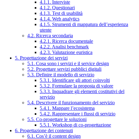
4.1.1. Interviste
4.1.2. Questionari
4.1.3. Test di usabilità
4.1.4. Web analytics
4.1.5. Strumenti di mappatura dell’esperienza
utente
4.2. Ricerca secondaria
4.2.1. Ricerca documentale
4.2.2. Analisi benchmark
4.2.3. Valutazione euristica
5. Progettazione dei servizi
5.1. Cosa sono i servizi e il service design
5.2. Progettare servizi pubblici digitali
5.3. Definire il modello di servizio
5.3.1. Identificare gli attori coinvolti
5.3.2. Formulare la proposta di valore
5.3.3. Inquadrare gli elementi costitutivi del
servizio
5.4. Descrivere il funzionamento del servizio
5.4.1. Mappare l’ecosistema
5.4.2. Rappresentare i flussi di servizio
5.5. Co-progettare le soluzioni
5.5.1. Workshop di co-progettazione
6. Progettazione dei contenuti
6.1. Cos’è il content design