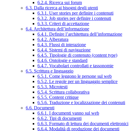
6.2.4. Ricerca sui forum
6.3. Dalla ricerca ai bisogni degli utenti
6.3.1. User stories per definire i contenuti
6.3.2. Job stories per definire i contenuti
6.3.3. Criteri di accettazione
6.4. Architettura dell’informazione
6.4.1. Definire l’architettura dell’informazione
6.4.2. Alberatura
6.4.3. Flussi di interazione
6.4.4. Sistemi di navigazione
6.4.5. Tipologie di contenuto (content type)
6.4.6. Ontologie e standard
6.4.7. Vocabolari controllati e tassonomie
6.5. Scrittura e linguaggio
6.5.1. Come leggono le persone sul web
6.5.2. Le regole per un linguaggio semplice
6.5.3. Microtesti
6.5.4. Scrittura collaborativa
6.5.5. Content critique
6.5.6. Traduzione e localizzazione dei contenuti
6.6. Documenti
6.6.1. I documenti vanno sul web
6.6.2. Tipi di documenti
6.6.3. Formato di lettura dei documenti elettronici
6.6.4. Modalità di produzione dei documenti