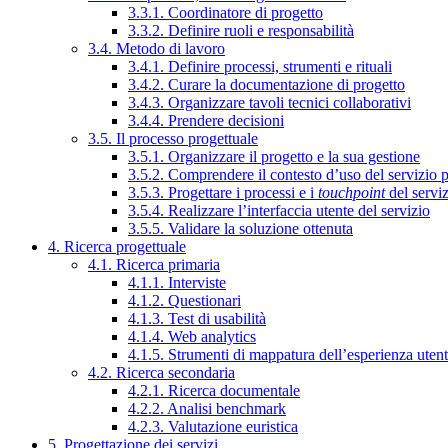
3.3.1. Coordinatore di progetto
3.3.2. Definire ruoli e responsabilità
3.4. Metodo di lavoro
3.4.1. Definire processi, strumenti e rituali
3.4.2. Curare la documentazione di progetto
3.4.3. Organizzare tavoli tecnici collaborativi
3.4.4. Prendere decisioni
3.5. Il processo progettuale
3.5.1. Organizzare il progetto e la sua gestione
3.5.2. Comprendere il contesto d’uso del servizio 
3.5.3. Progettare i processi e i
touchpoint
del servi
3.5.4. Realizzare l’interfaccia utente del servizio
3.5.5. Validare la soluzione ottenuta
4. Ricerca progettuale
4.1. Ricerca primaria
4.1.1. Interviste
4.1.2. Questionari
4.1.3. Test di usabilità
4.1.4. Web analytics
4.1.5. Strumenti di mappatura dell’esperienza uten
4.2. Ricerca secondaria
4.2.1. Ricerca documentale
4.2.2. Analisi benchmark
4.2.3. Valutazione euristica
5. Progettazione dei servizi