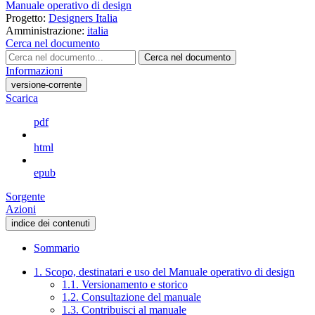
Manuale operativo di design
Progetto:
Designers Italia
Amministrazione:
italia
Cerca nel documento
Cerca nel documento
Informazioni
versione-corrente
Scarica
pdf
html
epub
Sorgente
Azioni
indice dei contenuti
Sommario
1. Scopo, destinatari e uso del Manuale operativo di design
1.1. Versionamento e storico
1.2. Consultazione del manuale
1.3. Contribuisci al manuale