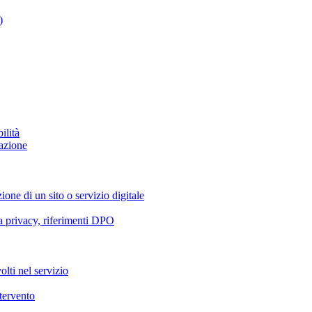
)
ilità
azione
ione di un sito o servizio digitale
va privacy, riferimenti DPO
olti nel servizio
ntervento