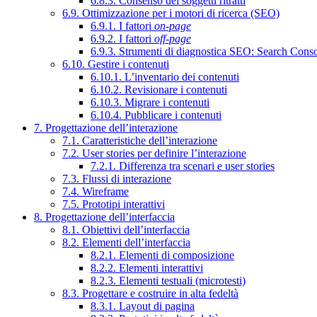
6.8.3. Consenso dei soggetti ritratti
6.9. Ottimizzazione per i motori di ricerca (SEO)
6.9.1. I fattori
on-page
6.9.2. I fattori
off-page
6.9.3. Strumenti di diagnostica SEO: Search Cons
6.10. Gestire i contenuti
6.10.1. L’inventario dei contenuti
6.10.2. Revisionare i contenuti
6.10.3. Migrare i contenuti
6.10.4. Pubblicare i contenuti
7. Progettazione dell’interazione
7.1. Caratteristiche dell’interazione
7.2. User stories per definire l’interazione
7.2.1. Differenza tra scenari e user stories
7.3. Flussi di interazione
7.4. Wireframe
7.5. Prototipi interattivi
8. Progettazione dell’interfaccia
8.1. Obiettivi dell’interfaccia
8.2. Elementi dell’interfaccia
8.2.1. Elementi di composizione
8.2.2. Elementi interattivi
8.2.3. Elementi testuali (microtesti)
8.3. Progettare e costruire in alta fedeltà
8.3.1. Layout di pagina