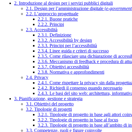
2. Introduzione al design per i servizi pubblici digitali
2.1. Design per l’amministrazione digitale (
e-government
2.2. L’approccio progettuale
2.2.1. Buone pratiche
2.2.2. Principi
2.3. Accessibilità
2.3.1. Definizione
2.3.2. Accessibilità by design
2.3.3. Principi per l’accessibilità
2.3.4. Linee guida e criteri di successo
2.3.5. Come rilasciare una dichiarazione di accessib
2.3.6. Meccanismo di feedback e procedura di attu
2.3.7. Obiettivi accessibilità
2.3.8. Normativa e approfondimenti
2.4. Privacy
2.4.1. Come rispettare la privacy sin dalla progettaz
2.4.2. Richiedi il consenso quando necessario
2.4.3. Le basi del sito web: architettura, informati
3. Pianificazione, gestione e strategia
3.1. Obiettivi del progetto
3.2. Tipologie di progetti
3.2.1. Tipologie di progetto in base agli attori coinv
3.2.2. Tipologie di progetto in base al focus
3.2.3. Tipologie di progetto in base all’ambito di i
3.3. Competenze, ruoli e figure coinvolte