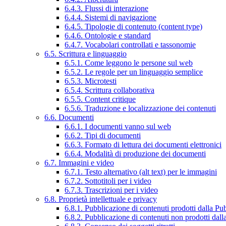
6.4.3. Flussi di interazione
6.4.4. Sistemi di navigazione
6.4.5. Tipologie di contenuto (content type)
6.4.6. Ontologie e standard
6.4.7. Vocabolari controllati e tassonomie
6.5. Scrittura e linguaggio
6.5.1. Come leggono le persone sul web
6.5.2. Le regole per un linguaggio semplice
6.5.3. Microtesti
6.5.4. Scrittura collaborativa
6.5.5. Content critique
6.5.6. Traduzione e localizzazione dei contenuti
6.6. Documenti
6.6.1. I documenti vanno sul web
6.6.2. Tipi di documenti
6.6.3. Formato di lettura dei documenti elettronici
6.6.4. Modalità di produzione dei documenti
6.7. Immagini e video
6.7.1. Testo alternativo (alt text) per le immagini
6.7.2. Sottotitoli per i video
6.7.3. Trascrizioni per i video
6.8. Proprietà intellettuale e privacy
6.8.1. Pubblicazione di contenuti prodotti dalla P
6.8.2. Pubblicazione di contenuti non prodotti dal