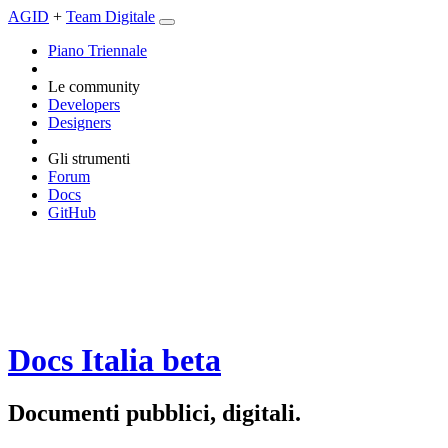
AGID
+
Team Digitale
Piano Triennale
Le community
Developers
Designers
Gli strumenti
Forum
Docs
GitHub
Docs Italia
beta
Documenti pubblici, digitali.