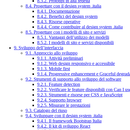
8.3.2. Prototipi in alta fedeltà
8.4. Progettare con il design system .italia
8.4.1. Documentazione
8.4.2. Benefici del design system
8.4.3. Risorse operative
8.4.4. Come contribuire al design system .italia
8.5. Progettare con i modelli di sito e servizi
8.5.1. Vantaggi dell’utilizzo dei modelli
8.5.2. I modelli di sito e servizi disponibili
9. Sviluppo dell’interfaccia
9.1. Approccio allo sviluppo
9.1.1. Attività preliminari
9.1.2. Web design responsivo e accessibile
9.1.3. Mobile first
9.1.4. Progressive enhancement e Graceful degrad
9.2. Strumenti di supporto allo sviluppo del software
9.2.1. Feature detection
9.2.2. Verificare le feature disponibili con Can I us
9.2.3. Strumenti e risorse per CSS e JavaScript
9.2.4. Supporto browser
9.2.5. Misurare le prestazioni
9.3. Catalogo del riuso
9.4. Sviluppare con il design system .italia
9.4.1. Il framework Bootstrap Italia
9.4.2. Il kit di sviluppo React