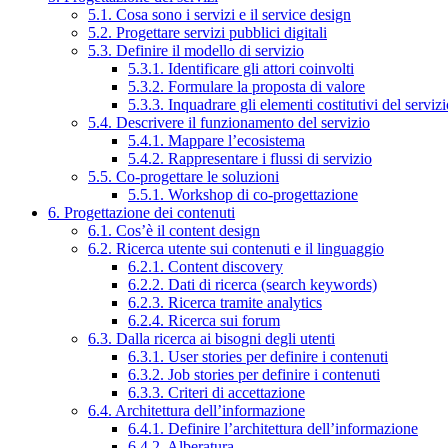
5.1. Cosa sono i servizi e il service design
5.2. Progettare servizi pubblici digitali
5.3. Definire il modello di servizio
5.3.1. Identificare gli attori coinvolti
5.3.2. Formulare la proposta di valore
5.3.3. Inquadrare gli elementi costitutivi del serviz
5.4. Descrivere il funzionamento del servizio
5.4.1. Mappare l’ecosistema
5.4.2. Rappresentare i flussi di servizio
5.5. Co-progettare le soluzioni
5.5.1. Workshop di co-progettazione
6. Progettazione dei contenuti
6.1. Cos’è il content design
6.2. Ricerca utente sui contenuti e il linguaggio
6.2.1. Content discovery
6.2.2. Dati di ricerca (search keywords)
6.2.3. Ricerca tramite analytics
6.2.4. Ricerca sui forum
6.3. Dalla ricerca ai bisogni degli utenti
6.3.1. User stories per definire i contenuti
6.3.2. Job stories per definire i contenuti
6.3.3. Criteri di accettazione
6.4. Architettura dell’informazione
6.4.1. Definire l’architettura dell’informazione
6.4.2. Alberatura