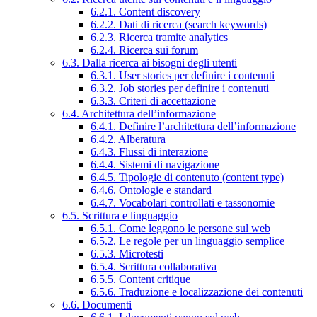
6.2.1. Content discovery
6.2.2. Dati di ricerca (search keywords)
6.2.3. Ricerca tramite analytics
6.2.4. Ricerca sui forum
6.3. Dalla ricerca ai bisogni degli utenti
6.3.1. User stories per definire i contenuti
6.3.2. Job stories per definire i contenuti
6.3.3. Criteri di accettazione
6.4. Architettura dell’informazione
6.4.1. Definire l’architettura dell’informazione
6.4.2. Alberatura
6.4.3. Flussi di interazione
6.4.4. Sistemi di navigazione
6.4.5. Tipologie di contenuto (content type)
6.4.6. Ontologie e standard
6.4.7. Vocabolari controllati e tassonomie
6.5. Scrittura e linguaggio
6.5.1. Come leggono le persone sul web
6.5.2. Le regole per un linguaggio semplice
6.5.3. Microtesti
6.5.4. Scrittura collaborativa
6.5.5. Content critique
6.5.6. Traduzione e localizzazione dei contenuti
6.6. Documenti