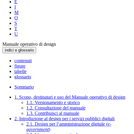
E
I
M
O
S
T
U
Manuale operativo di design
indici e glossario
contenuti
figure
tabelle
glossario
Sommario
1. Scopo, destinatari e uso del Manuale operativo di design
1.1. Versionamento e storico
1.2. Consultazione del manuale
1.3. Contribuisci al manuale
2. Introduzione al design per i servizi pubblici digitali
2.1. Design per l’amministrazione digitale (
e-
government
)