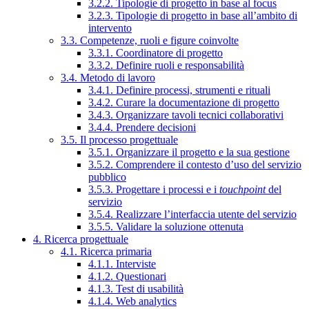
3.2.2. Tipologie di progetto in base al focus
3.2.3. Tipologie di progetto in base all’ambito di
intervento
3.3. Competenze, ruoli e figure coinvolte
3.3.1. Coordinatore di progetto
3.3.2. Definire ruoli e responsabilità
3.4. Metodo di lavoro
3.4.1. Definire processi, strumenti e rituali
3.4.2. Curare la documentazione di progetto
3.4.3. Organizzare tavoli tecnici collaborativi
3.4.4. Prendere decisioni
3.5. Il processo progettuale
3.5.1. Organizzare il progetto e la sua gestione
3.5.2. Comprendere il contesto d’uso del servizio
pubblico
3.5.3. Progettare i processi e i
touchpoint
del
servizio
3.5.4. Realizzare l’interfaccia utente del servizio
3.5.5. Validare la soluzione ottenuta
4. Ricerca progettuale
4.1. Ricerca primaria
4.1.1. Interviste
4.1.2. Questionari
4.1.3. Test di usabilità
4.1.4. Web analytics