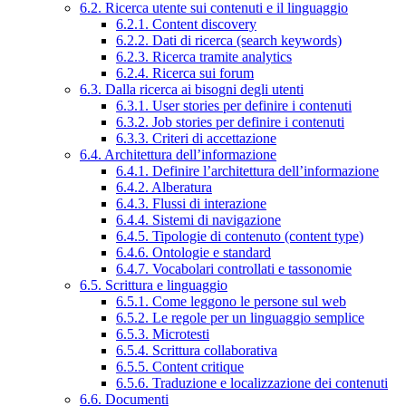
6.2. Ricerca utente sui contenuti e il linguaggio
6.2.1. Content discovery
6.2.2. Dati di ricerca (search keywords)
6.2.3. Ricerca tramite analytics
6.2.4. Ricerca sui forum
6.3. Dalla ricerca ai bisogni degli utenti
6.3.1. User stories per definire i contenuti
6.3.2. Job stories per definire i contenuti
6.3.3. Criteri di accettazione
6.4. Architettura dell’informazione
6.4.1. Definire l’architettura dell’informazione
6.4.2. Alberatura
6.4.3. Flussi di interazione
6.4.4. Sistemi di navigazione
6.4.5. Tipologie di contenuto (content type)
6.4.6. Ontologie e standard
6.4.7. Vocabolari controllati e tassonomie
6.5. Scrittura e linguaggio
6.5.1. Come leggono le persone sul web
6.5.2. Le regole per un linguaggio semplice
6.5.3. Microtesti
6.5.4. Scrittura collaborativa
6.5.5. Content critique
6.5.6. Traduzione e localizzazione dei contenuti
6.6. Documenti