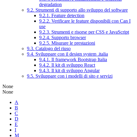
degradation
9.2. Strumenti di supporto allo sviluppo del software
9.2.1. Feature detection
9.2.2. Verificare le feature disponibili con Can I
use
9.2.3. Strumenti e risorse per CSS e JavaScript
9.2.4. Supporto browser
9.2.5. Misurare le prestazioni
9.3. Catalogo del riuso
9.4. Sviluppare con il design system .italia
9.4.1. Il framework Bootstrap Italia
9.4.2. Il kit di sviluppo React
9.4.3. Il kit di sviluppo Angular
9.5. Sviluppare con i modelli di sito e servizi
None
None
A
B
C
D
E
I
M