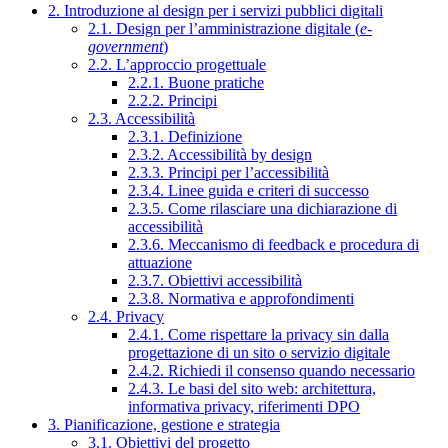
2. Introduzione al design per i servizi pubblici digitali
2.1. Design per l’amministrazione digitale (
e-
government
)
2.2. L’approccio progettuale
2.2.1. Buone pratiche
2.2.2. Principi
2.3. Accessibilità
2.3.1. Definizione
2.3.2. Accessibilità by design
2.3.3. Principi per l’accessibilità
2.3.4. Linee guida e criteri di successo
2.3.5. Come rilasciare una dichiarazione di
accessibilità
2.3.6. Meccanismo di feedback e procedura di
attuazione
2.3.7. Obiettivi accessibilità
2.3.8. Normativa e approfondimenti
2.4. Privacy
2.4.1. Come rispettare la privacy sin dalla
progettazione di un sito o servizio digitale
2.4.2. Richiedi il consenso quando necessario
2.4.3. Le basi del sito web: architettura,
informativa privacy, riferimenti DPO
3. Pianificazione, gestione e strategia
3.1. Obiettivi del progetto