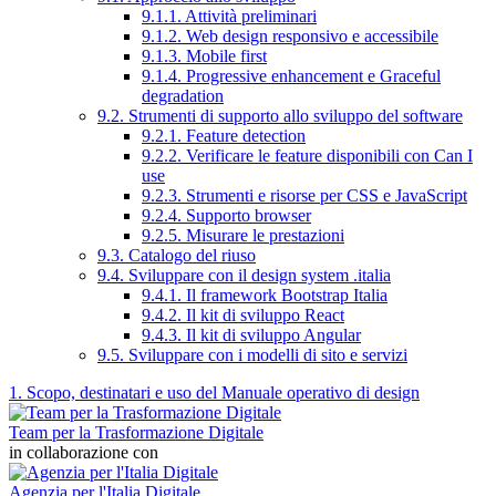
9.1.1. Attività preliminari
9.1.2. Web design responsivo e accessibile
9.1.3. Mobile first
9.1.4. Progressive enhancement e Graceful
degradation
9.2. Strumenti di supporto allo sviluppo del software
9.2.1. Feature detection
9.2.2. Verificare le feature disponibili con Can I
use
9.2.3. Strumenti e risorse per CSS e JavaScript
9.2.4. Supporto browser
9.2.5. Misurare le prestazioni
9.3. Catalogo del riuso
9.4. Sviluppare con il design system .italia
9.4.1. Il framework Bootstrap Italia
9.4.2. Il kit di sviluppo React
9.4.3. Il kit di sviluppo Angular
9.5. Sviluppare con i modelli di sito e servizi
1. Scopo, destinatari e uso del Manuale operativo di design
Team per la Trasformazione Digitale
in collaborazione con
Agenzia per l'Italia Digitale