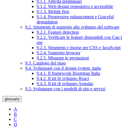
9.1.1. Attività preliminari
9.1.2. Web design responsivo e accessibile
9.1.3. Mobile first
9.1.4. Progressive enhancement e Graceful
degradation
9.2. Strumenti di supporto allo sviluppo del software
9.2.1. Feature detection
9.2.2. Verificare le feature disponibili con Can I
use
9.2.3. Strumenti e risorse per CSS e JavaScript
9.2.4. Supporto browser
9.2.5. Misurare le prestazioni
9.3. Catalogo del riuso
9.4. Sviluppare con il design system .italia
9.4.1. Il framework Bootstrap Italia
9.4.2. Il kit di sviluppo React
9.4.3. Il kit di sviluppo Angular
9.5. Sviluppare con i modelli di sito e servizi
glossario
A
B
C
D