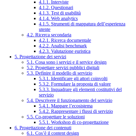
4.1.1. Interviste
4.1.2. Questionari
4.1.3. Test di usabilità
4.1.4. Web analytics
4.1.5. Strumenti di mappatura dell’esperienza
utente
4.2. Ricerca secondaria
4.2.1. Ricerca documentale
4.2.2. Analisi benchmark
4.2.3. Valutazione euristica
5. Progettazione dei servizi
5.1. Cosa sono i servizi e il service design
5.2. Progettare servizi pubblici digitali
5.3. Definire il modello di servizio
5.3.1. Identificare gli attori coinvolti
5.3.2. Formulare la proposta di valore
5.3.3. Inquadrare gli elementi costitutivi del
servizio
5.4. Descrivere il funzionamento del servizio
5.4.1. Mappare l’ecosistema
5.4.2. Rappresentare i flussi di servizio
5.5. Co-progettare le soluzioni
5.5.1. Workshop di co-progettazione
6. Progettazione dei contenuti
6.1. Cos’è il content design