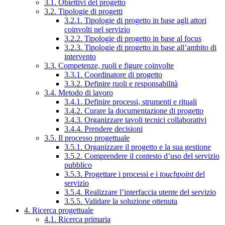
3.1. Obiettivi del progetto
3.2. Tipologie di progetti
3.2.1. Tipologie di progetto in base agli attori
coinvolti nel servizio
3.2.2. Tipologie di progetto in base al focus
3.2.3. Tipologie di progetto in base all’ambito di
intervento
3.3. Competenze, ruoli e figure coinvolte
3.3.1. Coordinatore di progetto
3.3.2. Definire ruoli e responsabilità
3.4. Metodo di lavoro
3.4.1. Definire processi, strumenti e rituali
3.4.2. Curare la documentazione di progetto
3.4.3. Organizzare tavoli tecnici collaborativi
3.4.4. Prendere decisioni
3.5. Il processo progettuale
3.5.1. Organizzare il progetto e la sua gestione
3.5.2. Comprendere il contesto d’uso del servizio
pubblico
3.5.3. Progettare i processi e i
touchpoint
del
servizio
3.5.4. Realizzare l’interfaccia utente del servizio
3.5.5. Validare la soluzione ottenuta
4. Ricerca progettuale
4.1. Ricerca primaria