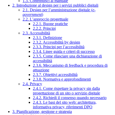
1.3. Contribuisci al manuale
2. Introduzione al design per i servizi pubblici digitali
2.1. Design per l’amministrazione digitale (
e-
government
)
2.2. L’approccio progettuale
2.2.1. Buone pratiche
2.2.2. Principi
2.3. Accessibilità
2.3.1. Definizione
2.3.2. Accessibilità by design
2.3.3. Principi per l’accessibilità
2.3.4. Linee guida e criteri di successo
2.3.5. Come rilasciare una dichiarazione di
accessibilità
2.3.6. Meccanismo di feedback e procedura di
attuazione
2.3.7. Obiettivi accessibilità
2.3.8. Normativa e approfondimenti
2.4. Privacy
2.4.1. Come rispettare la privacy sin dalla
progettazione di un sito o servizio digitale
2.4.2. Richiedi il consenso quando necessario
2.4.3. Le basi del sito web: architettura,
informativa privacy, riferimenti DPO
3. Pianificazione, gestione e strategia