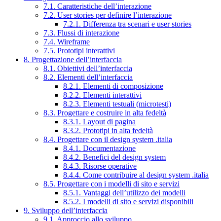
7.1. Caratteristiche dell’interazione
7.2. User stories per definire l’interazione
7.2.1. Differenza tra scenari e user stories
7.3. Flussi di interazione
7.4. Wireframe
7.5. Prototipi interattivi
8. Progettazione dell’interfaccia
8.1. Obiettivi dell’interfaccia
8.2. Elementi dell’interfaccia
8.2.1. Elementi di composizione
8.2.2. Elementi interattivi
8.2.3. Elementi testuali (microtesti)
8.3. Progettare e costruire in alta fedeltà
8.3.1. Layout di pagina
8.3.2. Prototipi in alta fedeltà
8.4. Progettare con il design system .italia
8.4.1. Documentazione
8.4.2. Benefici del design system
8.4.3. Risorse operative
8.4.4. Come contribuire al design system .italia
8.5. Progettare con i modelli di sito e servizi
8.5.1. Vantaggi dell’utilizzo dei modelli
8.5.2. I modelli di sito e servizi disponibili
9. Sviluppo dell’interfaccia
9.1. Approccio allo sviluppo