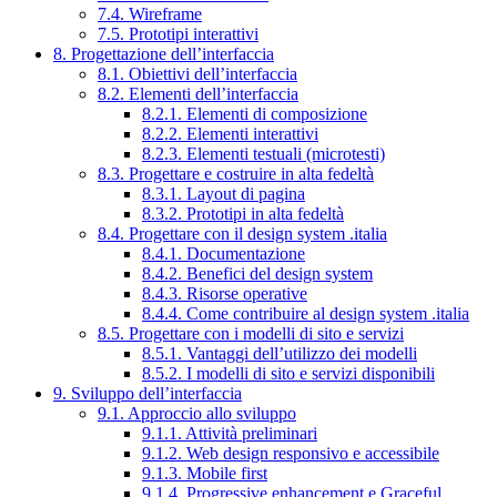
7.4. Wireframe
7.5. Prototipi interattivi
8. Progettazione dell’interfaccia
8.1. Obiettivi dell’interfaccia
8.2. Elementi dell’interfaccia
8.2.1. Elementi di composizione
8.2.2. Elementi interattivi
8.2.3. Elementi testuali (microtesti)
8.3. Progettare e costruire in alta fedeltà
8.3.1. Layout di pagina
8.3.2. Prototipi in alta fedeltà
8.4. Progettare con il design system .italia
8.4.1. Documentazione
8.4.2. Benefici del design system
8.4.3. Risorse operative
8.4.4. Come contribuire al design system .italia
8.5. Progettare con i modelli di sito e servizi
8.5.1. Vantaggi dell’utilizzo dei modelli
8.5.2. I modelli di sito e servizi disponibili
9. Sviluppo dell’interfaccia
9.1. Approccio allo sviluppo
9.1.1. Attività preliminari
9.1.2. Web design responsivo e accessibile
9.1.3. Mobile first
9.1.4. Progressive enhancement e Graceful