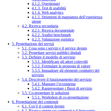
4.1.2. Questionari
4.1.3. Test di usabilità
4.1.4. Web analytics
4.1.5. Strumenti di mappatura dell’esperienza
utente
4.2. Ricerca secondaria
4.2.1. Ricerca documentale
4.2.2. Analisi benchmark
4.2.3. Valutazione euristica
5. Progettazione dei servizi
5.1. Cosa sono i servizi e il service design
5.2. Progettare servizi pubblici digitali
5.3. Definire il modello di servizio
5.3.1. Identificare gli attori coinvolti
5.3.2. Formulare la proposta di valore
5.3.3. Inquadrare gli elementi costitutivi del
servizio
5.4. Descrivere il funzionamento del servizio
5.4.1. Mappare l’ecosistema
5.4.2. Rappresentare i flussi di servizio
5.5. Co-progettare le soluzioni
5.5.1. Workshop di co-progettazione
6. Progettazione dei contenuti
6.1. Cos’è il content design
6.2. Ricerca utente sui contenuti e il linguaggio