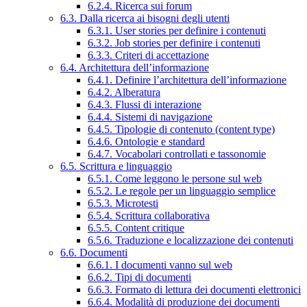
6.2.4. Ricerca sui forum
6.3. Dalla ricerca ai bisogni degli utenti
6.3.1. User stories per definire i contenuti
6.3.2. Job stories per definire i contenuti
6.3.3. Criteri di accettazione
6.4. Architettura dell’informazione
6.4.1. Definire l’architettura dell’informazione
6.4.2. Alberatura
6.4.3. Flussi di interazione
6.4.4. Sistemi di navigazione
6.4.5. Tipologie di contenuto (content type)
6.4.6. Ontologie e standard
6.4.7. Vocabolari controllati e tassonomie
6.5. Scrittura e linguaggio
6.5.1. Come leggono le persone sul web
6.5.2. Le regole per un linguaggio semplice
6.5.3. Microtesti
6.5.4. Scrittura collaborativa
6.5.5. Content critique
6.5.6. Traduzione e localizzazione dei contenuti
6.6. Documenti
6.6.1. I documenti vanno sul web
6.6.2. Tipi di documenti
6.6.3. Formato di lettura dei documenti elettronici
6.6.4. Modalità di produzione dei documenti