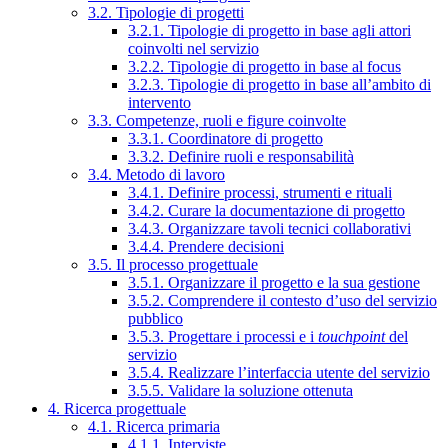
3.2. Tipologie di progetti
3.2.1. Tipologie di progetto in base agli attori
coinvolti nel servizio
3.2.2. Tipologie di progetto in base al focus
3.2.3. Tipologie di progetto in base all’ambito di
intervento
3.3. Competenze, ruoli e figure coinvolte
3.3.1. Coordinatore di progetto
3.3.2. Definire ruoli e responsabilità
3.4. Metodo di lavoro
3.4.1. Definire processi, strumenti e rituali
3.4.2. Curare la documentazione di progetto
3.4.3. Organizzare tavoli tecnici collaborativi
3.4.4. Prendere decisioni
3.5. Il processo progettuale
3.5.1. Organizzare il progetto e la sua gestione
3.5.2. Comprendere il contesto d’uso del servizio
pubblico
3.5.3. Progettare i processi e i
touchpoint
del
servizio
3.5.4. Realizzare l’interfaccia utente del servizio
3.5.5. Validare la soluzione ottenuta
4. Ricerca progettuale
4.1. Ricerca primaria
4.1.1. Interviste