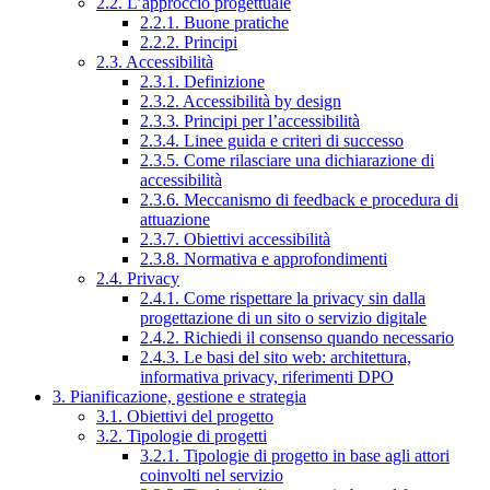
2.2. L’approccio progettuale
2.2.1. Buone pratiche
2.2.2. Principi
2.3. Accessibilità
2.3.1. Definizione
2.3.2. Accessibilità by design
2.3.3. Principi per l’accessibilità
2.3.4. Linee guida e criteri di successo
2.3.5. Come rilasciare una dichiarazione di
accessibilità
2.3.6. Meccanismo di feedback e procedura di
attuazione
2.3.7. Obiettivi accessibilità
2.3.8. Normativa e approfondimenti
2.4. Privacy
2.4.1. Come rispettare la privacy sin dalla
progettazione di un sito o servizio digitale
2.4.2. Richiedi il consenso quando necessario
2.4.3. Le basi del sito web: architettura,
informativa privacy, riferimenti DPO
3. Pianificazione, gestione e strategia
3.1. Obiettivi del progetto
3.2. Tipologie di progetti
3.2.1. Tipologie di progetto in base agli attori
coinvolti nel servizio