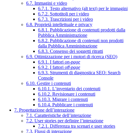
6.7. Immagini e video
6.7.1. Testo alternativo (alt text) per le immagini
6.7.2. Sottotitoli per i video
6.7.3. Trascrizioni per i video
6.8. Proprietà intellettuale e privacy
6.8.1. Pubblicazione di contenuti prodotti dalla
Pubblica Amministrazione
6.8.2. Pubblicazione di contenuti non prodotti
dalla Pubblica Amministrazione
6.8.3. Consenso dei soggetti ritratti
6.9. Ottimizzazione per i motori di ricerca (SEO)
6.9.1. I fattori
on-page
6.9.2. I fattori
off-page
6.9.3. Strumenti di diagnostica SEO: Search
Console
6.10. Gestire i contenuti
6.10.1. L’inventario dei contenuti
6.10.2. Revisionare i contenuti
6.10.3. Migrare i contenuti
6.10.4. Pubblicare i contenuti
7. Progettazione dell’interazione
7.1. Caratteristiche dell’interazione
7.2. User stories per definire l’interazione
7.2.1. Differenza tra scenari e user stories
7.3. Flussi di interazione