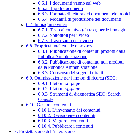
6.6.1. I documenti vanno sul web
6.6.2. Tipi di documenti
6.6.3. Formato di lettura dei documenti elettronici
6.6.4. Modalità di produzione dei documenti
6.7. Immagini e video
6.7.1. Testo alternativo (alt text) per le immagini
6.7.2. Sottotitoli per i video
6.7.3. Trascrizioni per i video
6.8. Proprietà intellettuale e privacy
6.8.1. Pubblicazione di contenuti prodotti dalla
Pubblica Amministrazione
6.8.2. Pubblicazione di contenuti non prodotti
dalla Pubblica Amministrazione
6.8.3. Consenso dei soggetti ritratti
6.9. Ottimizzazione per i motori di ricerca (SEO)
6.9.1. I fattori
on-page
6.9.2. I fattori
off-page
6.9.3. Strumenti di diagnostica SEO: Search
Console
6.10. Gestire i contenuti
6.10.1. L’inventario dei contenuti
6.10.2. Revisionare i contenuti
6.10.3. Migrare i contenuti
6.10.4. Pubblicare i contenuti
7. Progettazione dell’interazione