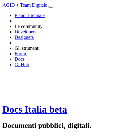
AGID
+
Team Digitale
Piano Triennale
Le community
Developers
Designers
Gli strumenti
Forum
Docs
GitHub
Docs Italia
beta
Documenti pubblici, digitali.