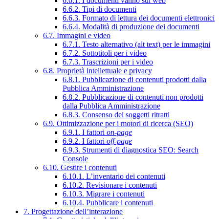
6.6.1. I documenti vanno sul web
6.6.2. Tipi di documenti
6.6.3. Formato di lettura dei documenti elettronici
6.6.4. Modalità di produzione dei documenti
6.7. Immagini e video
6.7.1. Testo alternativo (alt text) per le immagini
6.7.2. Sottotitoli per i video
6.7.3. Trascrizioni per i video
6.8. Proprietà intellettuale e privacy
6.8.1. Pubblicazione di contenuti prodotti dalla
Pubblica Amministrazione
6.8.2. Pubblicazione di contenuti non prodotti
dalla Pubblica Amministrazione
6.8.3. Consenso dei soggetti ritratti
6.9. Ottimizzazione per i motori di ricerca (SEO)
6.9.1. I fattori
on-page
6.9.2. I fattori
off-page
6.9.3. Strumenti di diagnostica SEO: Search
Console
6.10. Gestire i contenuti
6.10.1. L’inventario dei contenuti
6.10.2. Revisionare i contenuti
6.10.3. Migrare i contenuti
6.10.4. Pubblicare i contenuti
7. Progettazione dell’interazione