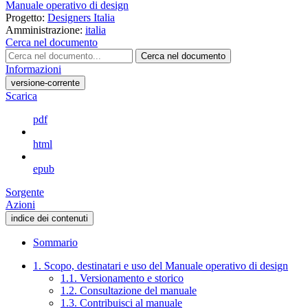
Manuale operativo di design
Progetto:
Designers Italia
Amministrazione:
italia
Cerca nel documento
Cerca nel documento
Informazioni
versione-corrente
Scarica
pdf
html
epub
Sorgente
Azioni
indice dei contenuti
Sommario
1. Scopo, destinatari e uso del Manuale operativo di design
1.1. Versionamento e storico
1.2. Consultazione del manuale
1.3. Contribuisci al manuale