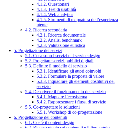
4.1.2. Questionari
4.1.3. Test di usabilità
4.1.4. Web analytics
4.1.5. Strumenti di mappatura dell’esperienza
utente
4.2. Ricerca secondaria
4.2.1. Ricerca documentale
4.2.2. Analisi benchmark
4.2.3. Valutazione euristica
5. Progettazione dei servizi
5.1. Cosa sono i servizi e il service design
5.2. Progettare servizi pubblici digitali
5.3. Definire il modello di servizio
5.3.1. Identificare gli attori coinvolti
5.3.2. Formulare la proposta di valore
5.3.3. Inquadrare gli elementi costitutivi del
servizio
5.4. Descrivere il funzionamento del servizio
5.4.1. Mappare l’ecosistema
5.4.2. Rappresentare i flussi di servizio
5.5. Co-progettare le soluzioni
5.5.1. Workshop di co-progettazione
6. Progettazione dei contenuti
6.1. Cos’è il content design
6.2. Ricerca utente sui contenuti e il linguaggio