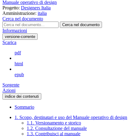
Manuale operativo di design
Progetto:
Designers Italia
Amministrazione:
italia
Cerca nel documento
Cerca nel documento
Informazioni
versione-corrente
Scarica
pdf
html
epub
Sorgente
Azioni
indice dei contenuti
Sommario
1. Scopo, destinatari e uso del Manuale operativo di design
1.1. Versionamento e storico
1.2. Consultazione del manuale
1.3. Contribuisci al manuale