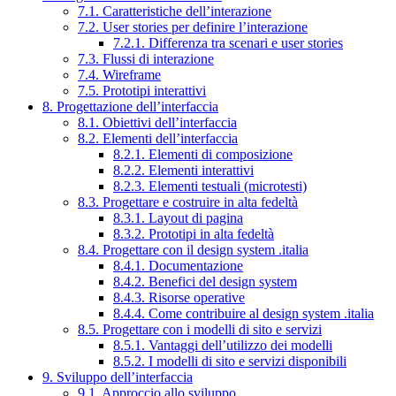
7.1. Caratteristiche dell’interazione
7.2. User stories per definire l’interazione
7.2.1. Differenza tra scenari e user stories
7.3. Flussi di interazione
7.4. Wireframe
7.5. Prototipi interattivi
8. Progettazione dell’interfaccia
8.1. Obiettivi dell’interfaccia
8.2. Elementi dell’interfaccia
8.2.1. Elementi di composizione
8.2.2. Elementi interattivi
8.2.3. Elementi testuali (microtesti)
8.3. Progettare e costruire in alta fedeltà
8.3.1. Layout di pagina
8.3.2. Prototipi in alta fedeltà
8.4. Progettare con il design system .italia
8.4.1. Documentazione
8.4.2. Benefici del design system
8.4.3. Risorse operative
8.4.4. Come contribuire al design system .italia
8.5. Progettare con i modelli di sito e servizi
8.5.1. Vantaggi dell’utilizzo dei modelli
8.5.2. I modelli di sito e servizi disponibili
9. Sviluppo dell’interfaccia
9.1. Approccio allo sviluppo