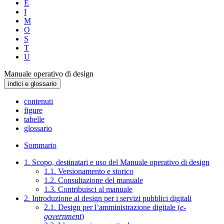
E
I
M
O
S
T
U
Manuale operativo di design
indici e glossario
contenuti
figure
tabelle
glossario
Sommario
1. Scopo, destinatari e uso del Manuale operativo di design
1.1. Versionamento e storico
1.2. Consultazione del manuale
1.3. Contribuisci al manuale
2. Introduzione al design per i servizi pubblici digitali
2.1. Design per l’amministrazione digitale (
e-
government
)