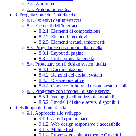
7.4. Wireframe
7.5. Prototipi interattivi
8. Progettazione dell’interfaccia
8.1. Obiettivi dell’interfaccia
8.2. Elementi dell’interfaccia
8.2.1. Elementi di composizione
8.2.2. Elementi interattivi
8.2.3. Elementi testuali (microtesti)
8.3. Progettare e costruire in alta fedeltà
8.3.1. Layout di pagina
8.3.2. Prototipi in alta fedeltà
8.4. Progettare con il design system .italia
8.4.1. Documentazione
8.4.2. Benefici del design system
8.4.3. Risorse operative
8.4.4. Come contribuire al design system .italia
8.5. Progettare con i modelli di sito e servizi
8.5.1. Vantaggi dell’utilizzo dei modelli
8.5.2. I modelli di sito e servizi disponibili
9. Sviluppo dell’interfaccia
9.1. Approccio allo sviluppo
9.1.1. Attività preliminari
9.1.2. Web design responsivo e accessibile
9.1.3. Mobile first
9.1.4. Progressive enhancement e Graceful