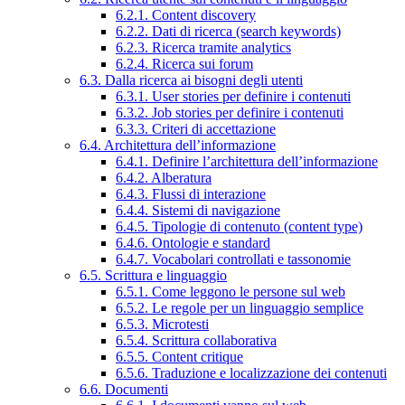
6.2.1. Content discovery
6.2.2. Dati di ricerca (search keywords)
6.2.3. Ricerca tramite analytics
6.2.4. Ricerca sui forum
6.3. Dalla ricerca ai bisogni degli utenti
6.3.1. User stories per definire i contenuti
6.3.2. Job stories per definire i contenuti
6.3.3. Criteri di accettazione
6.4. Architettura dell’informazione
6.4.1. Definire l’architettura dell’informazione
6.4.2. Alberatura
6.4.3. Flussi di interazione
6.4.4. Sistemi di navigazione
6.4.5. Tipologie di contenuto (content type)
6.4.6. Ontologie e standard
6.4.7. Vocabolari controllati e tassonomie
6.5. Scrittura e linguaggio
6.5.1. Come leggono le persone sul web
6.5.2. Le regole per un linguaggio semplice
6.5.3. Microtesti
6.5.4. Scrittura collaborativa
6.5.5. Content critique
6.5.6. Traduzione e localizzazione dei contenuti
6.6. Documenti