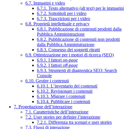
6.7. Immagini e video
6.7.1. Testo alternativo (alt text) per le immagini
6.7.2. Sottotitoli per i video
6.7.3. Trascrizioni per i video
6.8. Proprietà intellettuale e privacy
6.8.1. Pubblicazione di contenuti prodotti dalla
Pubblica Amministrazione
6.8.2. Pubblicazione di contenuti non prodotti
dalla Pubblica Amministrazione
6.8.3. Consenso dei soggetti ritratti
6.9. Ottimizzazione per i motori di ricerca (SEO)
6.9.1. I fattori
on-page
6.9.2. I fattori
off-page
6.9.3. Strumenti di diagnostica SEO: Search
Console
6.10. Gestire i contenuti
6.10.1. L’inventario dei contenuti
6.10.2. Revisionare i contenuti
6.10.3. Migrare i contenuti
6.10.4. Pubblicare i contenuti
7. Progettazione dell’interazione
7.1. Caratteristiche dell’interazione
7.2. User stories per definire l’interazione
7.2.1. Differenza tra scenari e user stories
7.3. Flussi di interazione