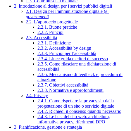
1.3. Contribuisci al manuale
2. Introduzione al design per i servizi pubblici digitali
2.1. Design per l’amministrazione digitale (
e-
government
)
2.2. L’approccio progettuale
2.2.1. Buone pratiche
2.2.2. Principi
2.3. Accessibilità
2.3.1. Definizione
2.3.2. Accessibilità by design
2.3.3. Principi per l’accessibilità
2.3.4. Linee guida e criteri di successo
2.3.5. Come rilasciare una dichiarazione di
accessibilità
2.3.6. Meccanismo di feedback e procedura di
attuazione
2.3.7. Obiettivi accessibilità
2.3.8. Normativa e approfondimenti
2.4. Privacy
2.4.1. Come rispettare la privacy sin dalla
progettazione di un sito o servizio digitale
2.4.2. Richiedi il consenso quando necessario
2.4.3. Le basi del sito web: architettura,
informativa privacy, riferimenti DPO
3. Pianificazione, gestione e strategia