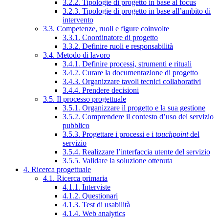
3.2.2. Tipologie di progetto in base al focus
3.2.3. Tipologie di progetto in base all’ambito di
intervento
3.3. Competenze, ruoli e figure coinvolte
3.3.1. Coordinatore di progetto
3.3.2. Definire ruoli e responsabilità
3.4. Metodo di lavoro
3.4.1. Definire processi, strumenti e rituali
3.4.2. Curare la documentazione di progetto
3.4.3. Organizzare tavoli tecnici collaborativi
3.4.4. Prendere decisioni
3.5. Il processo progettuale
3.5.1. Organizzare il progetto e la sua gestione
3.5.2. Comprendere il contesto d’uso del servizio
pubblico
3.5.3. Progettare i processi e i
touchpoint
del
servizio
3.5.4. Realizzare l’interfaccia utente del servizio
3.5.5. Validare la soluzione ottenuta
4. Ricerca progettuale
4.1. Ricerca primaria
4.1.1. Interviste
4.1.2. Questionari
4.1.3. Test di usabilità
4.1.4. Web analytics