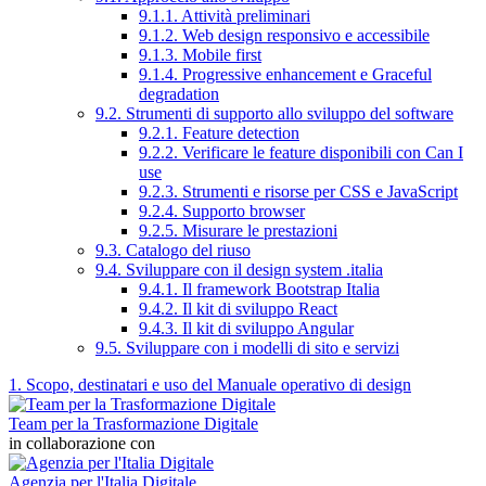
9.1.1. Attività preliminari
9.1.2. Web design responsivo e accessibile
9.1.3. Mobile first
9.1.4. Progressive enhancement e Graceful
degradation
9.2. Strumenti di supporto allo sviluppo del software
9.2.1. Feature detection
9.2.2. Verificare le feature disponibili con Can I
use
9.2.3. Strumenti e risorse per CSS e JavaScript
9.2.4. Supporto browser
9.2.5. Misurare le prestazioni
9.3. Catalogo del riuso
9.4. Sviluppare con il design system .italia
9.4.1. Il framework Bootstrap Italia
9.4.2. Il kit di sviluppo React
9.4.3. Il kit di sviluppo Angular
9.5. Sviluppare con i modelli di sito e servizi
1. Scopo, destinatari e uso del Manuale operativo di design
Team per la Trasformazione Digitale
in collaborazione con
Agenzia per l'Italia Digitale