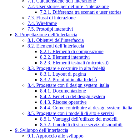
7.1. Caratteristiche dell’interazione
7.2. User stories per definire l’interazione
7.2.1. Differenza tra scenari e user stories
7.3. Flussi di interazione
7.4. Wireframe
7.5. Prototipi interattivi
8. Progettazione dell’interfaccia
8.1. Obiettivi dell’interfaccia
8.2. Elementi dell’interfaccia
8.2.1. Elementi di composizione
8.2.2. Elementi interattivi
8.2.3. Elementi testuali (microtesti)
8.3. Progettare e costruire in alta fedeltà
8.3.1. Layout di pagina
8.3.2. Prototipi in alta fedeltà
8.4. Progettare con il design system .italia
8.4.1. Documentazione
8.4.2. Benefici del design system
8.4.3. Risorse operative
8.4.4. Come contribuire al design system .italia
8.5. Progettare con i modelli di sito e servizi
8.5.1. Vantaggi dell’utilizzo dei modelli
8.5.2. I modelli di sito e servizi disponibili
9. Sviluppo dell’interfaccia
9.1. Approccio allo sviluppo