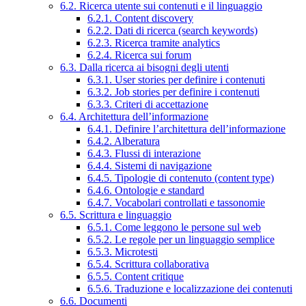
6.2. Ricerca utente sui contenuti e il linguaggio
6.2.1. Content discovery
6.2.2. Dati di ricerca (search keywords)
6.2.3. Ricerca tramite analytics
6.2.4. Ricerca sui forum
6.3. Dalla ricerca ai bisogni degli utenti
6.3.1. User stories per definire i contenuti
6.3.2. Job stories per definire i contenuti
6.3.3. Criteri di accettazione
6.4. Architettura dell’informazione
6.4.1. Definire l’architettura dell’informazione
6.4.2. Alberatura
6.4.3. Flussi di interazione
6.4.4. Sistemi di navigazione
6.4.5. Tipologie di contenuto (content type)
6.4.6. Ontologie e standard
6.4.7. Vocabolari controllati e tassonomie
6.5. Scrittura e linguaggio
6.5.1. Come leggono le persone sul web
6.5.2. Le regole per un linguaggio semplice
6.5.3. Microtesti
6.5.4. Scrittura collaborativa
6.5.5. Content critique
6.5.6. Traduzione e localizzazione dei contenuti
6.6. Documenti