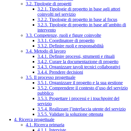
3.2. Tipologie di progetti
3.2.1. Tipologie di progetto in base agli attori
coinvolti nel servizio
3.2.2. Tipologie di progetto in base al focus
3.2.3. Tipologie di progetto in base all’ambito di
intervento
3.3. Competenze, ruoli e figure coinvolte
3.3.1. Coordinatore di progetto
3.3.2. Definire ruoli e responsabilità
3.4. Metodo di lavoro
3.4.1. Definire processi, strumenti e rituali
3.4.2. Curare la documentazione di progetto
3.4.3. Organizzare tavoli tecnici collaborativi
3.4.4. Prendere decisioni
3.5. Il processo progettuale
3.5.1. Organizzare il progetto e la sua gestione
3.5.2. Comprendere il contesto d’uso del servizio
pubblico
3.5.3. Progettare i processi e i
touchpoint
del
servizio
3.5.4. Realizzare l’interfaccia utente del servizio
3.5.5. Validare la soluzione ottenuta
4. Ricerca progettuale
4.1. Ricerca primaria
4.1.1. Interviste