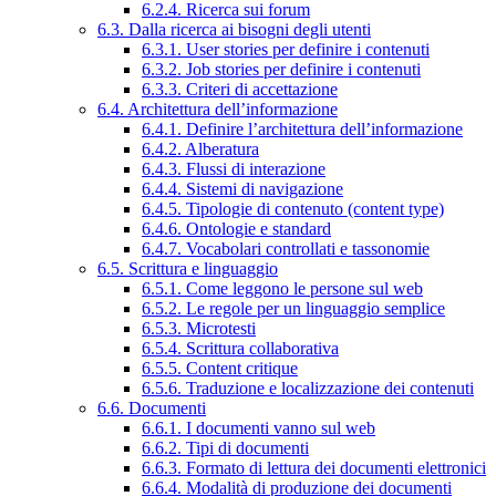
6.2.4. Ricerca sui forum
6.3. Dalla ricerca ai bisogni degli utenti
6.3.1. User stories per definire i contenuti
6.3.2. Job stories per definire i contenuti
6.3.3. Criteri di accettazione
6.4. Architettura dell’informazione
6.4.1. Definire l’architettura dell’informazione
6.4.2. Alberatura
6.4.3. Flussi di interazione
6.4.4. Sistemi di navigazione
6.4.5. Tipologie di contenuto (content type)
6.4.6. Ontologie e standard
6.4.7. Vocabolari controllati e tassonomie
6.5. Scrittura e linguaggio
6.5.1. Come leggono le persone sul web
6.5.2. Le regole per un linguaggio semplice
6.5.3. Microtesti
6.5.4. Scrittura collaborativa
6.5.5. Content critique
6.5.6. Traduzione e localizzazione dei contenuti
6.6. Documenti
6.6.1. I documenti vanno sul web
6.6.2. Tipi di documenti
6.6.3. Formato di lettura dei documenti elettronici
6.6.4. Modalità di produzione dei documenti