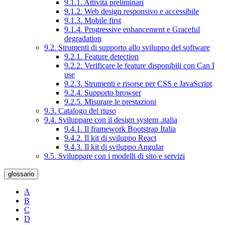
9.1.1. Attività preliminari
9.1.2. Web design responsivo e accessibile
9.1.3. Mobile first
9.1.4. Progressive enhancement e Graceful
degradation
9.2. Strumenti di supporto allo sviluppo del software
9.2.1. Feature detection
9.2.2. Verificare le feature disponibili con Can I
use
9.2.3. Strumenti e risorse per CSS e JavaScript
9.2.4. Supporto browser
9.2.5. Misurare le prestazioni
9.3. Catalogo del riuso
9.4. Sviluppare con il design system .italia
9.4.1. Il framework Bootstrap Italia
9.4.2. Il kit di sviluppo React
9.4.3. Il kit di sviluppo Angular
9.5. Sviluppare con i modelli di sito e servizi
glossario
A
B
C
D