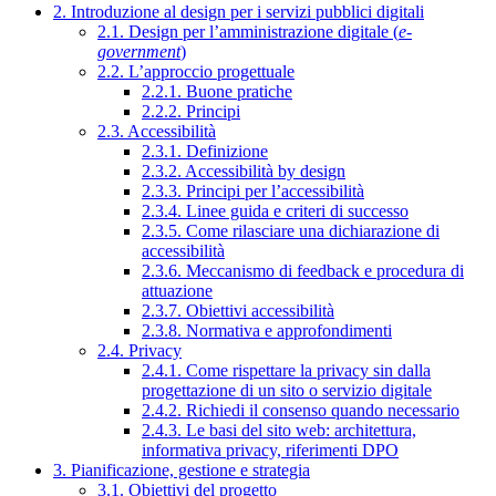
2. Introduzione al design per i servizi pubblici digitali
2.1. Design per l’amministrazione digitale (
e-
government
)
2.2. L’approccio progettuale
2.2.1. Buone pratiche
2.2.2. Principi
2.3. Accessibilità
2.3.1. Definizione
2.3.2. Accessibilità by design
2.3.3. Principi per l’accessibilità
2.3.4. Linee guida e criteri di successo
2.3.5. Come rilasciare una dichiarazione di
accessibilità
2.3.6. Meccanismo di feedback e procedura di
attuazione
2.3.7. Obiettivi accessibilità
2.3.8. Normativa e approfondimenti
2.4. Privacy
2.4.1. Come rispettare la privacy sin dalla
progettazione di un sito o servizio digitale
2.4.2. Richiedi il consenso quando necessario
2.4.3. Le basi del sito web: architettura,
informativa privacy, riferimenti DPO
3. Pianificazione, gestione e strategia
3.1. Obiettivi del progetto