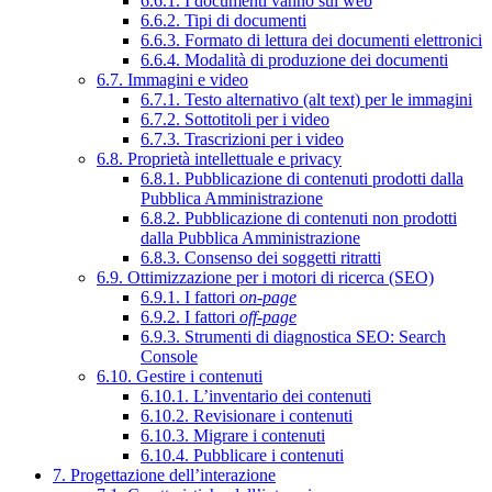
6.6.1. I documenti vanno sul web
6.6.2. Tipi di documenti
6.6.3. Formato di lettura dei documenti elettronici
6.6.4. Modalità di produzione dei documenti
6.7. Immagini e video
6.7.1. Testo alternativo (alt text) per le immagini
6.7.2. Sottotitoli per i video
6.7.3. Trascrizioni per i video
6.8. Proprietà intellettuale e privacy
6.8.1. Pubblicazione di contenuti prodotti dalla
Pubblica Amministrazione
6.8.2. Pubblicazione di contenuti non prodotti
dalla Pubblica Amministrazione
6.8.3. Consenso dei soggetti ritratti
6.9. Ottimizzazione per i motori di ricerca (SEO)
6.9.1. I fattori
on-page
6.9.2. I fattori
off-page
6.9.3. Strumenti di diagnostica SEO: Search
Console
6.10. Gestire i contenuti
6.10.1. L’inventario dei contenuti
6.10.2. Revisionare i contenuti
6.10.3. Migrare i contenuti
6.10.4. Pubblicare i contenuti
7. Progettazione dell’interazione