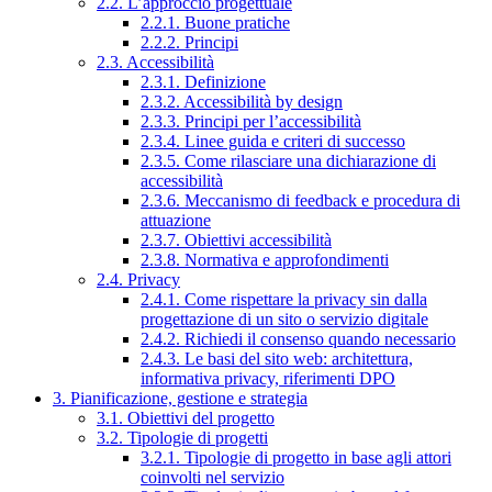
2.2. L’approccio progettuale
2.2.1. Buone pratiche
2.2.2. Principi
2.3. Accessibilità
2.3.1. Definizione
2.3.2. Accessibilità by design
2.3.3. Principi per l’accessibilità
2.3.4. Linee guida e criteri di successo
2.3.5. Come rilasciare una dichiarazione di
accessibilità
2.3.6. Meccanismo di feedback e procedura di
attuazione
2.3.7. Obiettivi accessibilità
2.3.8. Normativa e approfondimenti
2.4. Privacy
2.4.1. Come rispettare la privacy sin dalla
progettazione di un sito o servizio digitale
2.4.2. Richiedi il consenso quando necessario
2.4.3. Le basi del sito web: architettura,
informativa privacy, riferimenti DPO
3. Pianificazione, gestione e strategia
3.1. Obiettivi del progetto
3.2. Tipologie di progetti
3.2.1. Tipologie di progetto in base agli attori
coinvolti nel servizio