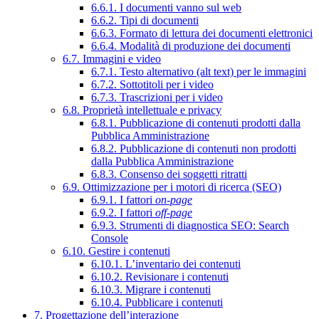
6.6.1. I documenti vanno sul web
6.6.2. Tipi di documenti
6.6.3. Formato di lettura dei documenti elettronici
6.6.4. Modalità di produzione dei documenti
6.7. Immagini e video
6.7.1. Testo alternativo (alt text) per le immagini
6.7.2. Sottotitoli per i video
6.7.3. Trascrizioni per i video
6.8. Proprietà intellettuale e privacy
6.8.1. Pubblicazione di contenuti prodotti dalla
Pubblica Amministrazione
6.8.2. Pubblicazione di contenuti non prodotti
dalla Pubblica Amministrazione
6.8.3. Consenso dei soggetti ritratti
6.9. Ottimizzazione per i motori di ricerca (SEO)
6.9.1. I fattori
on-page
6.9.2. I fattori
off-page
6.9.3. Strumenti di diagnostica SEO: Search
Console
6.10. Gestire i contenuti
6.10.1. L’inventario dei contenuti
6.10.2. Revisionare i contenuti
6.10.3. Migrare i contenuti
6.10.4. Pubblicare i contenuti
7. Progettazione dell’interazione