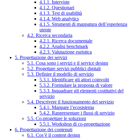
4.1.1. Interviste
4.1.2. Questionari
4.1.3. Test di usabilità
4.1.4. Web analytics
4.1.5. Strumenti di mappatura dell’esperienza
utente
4.2. Ricerca secondaria
4.2.1. Ricerca documentale
4.2.2. Analisi benchmark
4.2.3. Valutazione euristica
5. Progettazione dei servizi
5.1. Cosa sono i servizi e il service design
5.2. Progettare servizi pubblici digitali
5.3. Definire il modello di servizio
5.3.1. Identificare gli attori coinvolti
5.3.2. Formulare la proposta di valore
5.3.3. Inquadrare gli elementi costitutivi del
servizio
5.4. Descrivere il funzionamento del servizio
5.4.1. Mappare l’ecosistema
5.4.2. Rappresentare i flussi di servizio
5.5. Co-progettare le soluzioni
5.5.1. Workshop di co-progettazione
6. Progettazione dei contenuti
6.1. Cos’è il content design