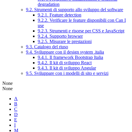
degradation
9.2. Strumenti di supporto allo sviluppo del software
9.2.1. Feature detection
9.2.2. Verificare le feature disponibili con Can I
use
9.2.3. Strumenti e risorse per CSS e JavaScript
9.2.4. Supporto browser
9.2.5. Misurare le prestazioni
9.3. Catalogo del riuso
9.4. Sviluppare con il design system .italia
9.4.1. Il framework Bootstrap Italia
9.4.2. Il kit di sviluppo React
9.4.3. Il kit di sviluppo Angular
9.5. Sviluppare con i modelli di sito e servizi
None
None
A
B
C
D
E
I
M