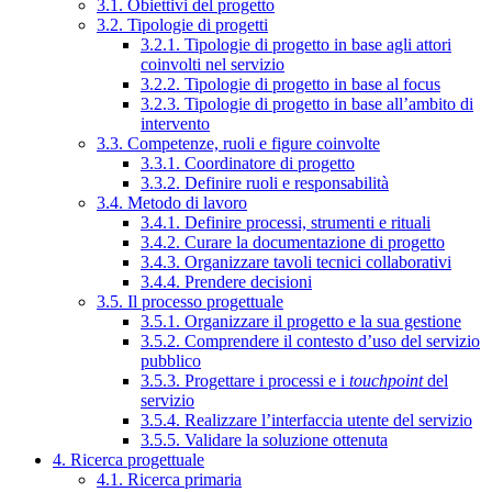
3.1. Obiettivi del progetto
3.2. Tipologie di progetti
3.2.1. Tipologie di progetto in base agli attori
coinvolti nel servizio
3.2.2. Tipologie di progetto in base al focus
3.2.3. Tipologie di progetto in base all’ambito di
intervento
3.3. Competenze, ruoli e figure coinvolte
3.3.1. Coordinatore di progetto
3.3.2. Definire ruoli e responsabilità
3.4. Metodo di lavoro
3.4.1. Definire processi, strumenti e rituali
3.4.2. Curare la documentazione di progetto
3.4.3. Organizzare tavoli tecnici collaborativi
3.4.4. Prendere decisioni
3.5. Il processo progettuale
3.5.1. Organizzare il progetto e la sua gestione
3.5.2. Comprendere il contesto d’uso del servizio
pubblico
3.5.3. Progettare i processi e i
touchpoint
del
servizio
3.5.4. Realizzare l’interfaccia utente del servizio
3.5.5. Validare la soluzione ottenuta
4. Ricerca progettuale
4.1. Ricerca primaria