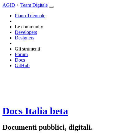
AGID
+
Team Digitale
Piano Triennale
Le community
Developers
Designers
Gli strumenti
Forum
Docs
GitHub
Docs Italia
beta
Documenti pubblici, digitali.