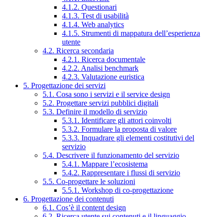
4.1.2. Questionari
4.1.3. Test di usabilità
4.1.4. Web analytics
4.1.5. Strumenti di mappatura dell’esperienza
utente
4.2. Ricerca secondaria
4.2.1. Ricerca documentale
4.2.2. Analisi benchmark
4.2.3. Valutazione euristica
5. Progettazione dei servizi
5.1. Cosa sono i servizi e il service design
5.2. Progettare servizi pubblici digitali
5.3. Definire il modello di servizio
5.3.1. Identificare gli attori coinvolti
5.3.2. Formulare la proposta di valore
5.3.3. Inquadrare gli elementi costitutivi del
servizio
5.4. Descrivere il funzionamento del servizio
5.4.1. Mappare l’ecosistema
5.4.2. Rappresentare i flussi di servizio
5.5. Co-progettare le soluzioni
5.5.1. Workshop di co-progettazione
6. Progettazione dei contenuti
6.1. Cos’è il content design
6.2. Ricerca utente sui contenuti e il linguaggio