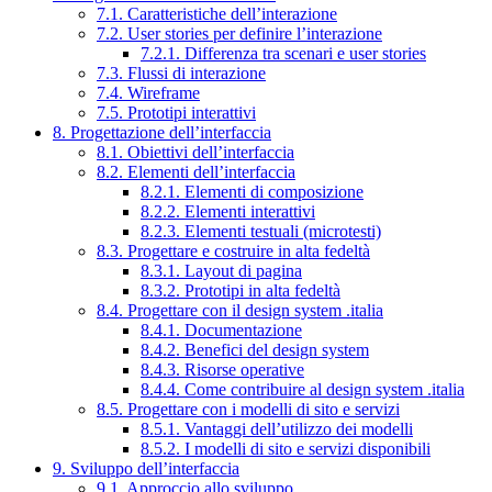
7.1. Caratteristiche dell’interazione
7.2. User stories per definire l’interazione
7.2.1. Differenza tra scenari e user stories
7.3. Flussi di interazione
7.4. Wireframe
7.5. Prototipi interattivi
8. Progettazione dell’interfaccia
8.1. Obiettivi dell’interfaccia
8.2. Elementi dell’interfaccia
8.2.1. Elementi di composizione
8.2.2. Elementi interattivi
8.2.3. Elementi testuali (microtesti)
8.3. Progettare e costruire in alta fedeltà
8.3.1. Layout di pagina
8.3.2. Prototipi in alta fedeltà
8.4. Progettare con il design system .italia
8.4.1. Documentazione
8.4.2. Benefici del design system
8.4.3. Risorse operative
8.4.4. Come contribuire al design system .italia
8.5. Progettare con i modelli di sito e servizi
8.5.1. Vantaggi dell’utilizzo dei modelli
8.5.2. I modelli di sito e servizi disponibili
9. Sviluppo dell’interfaccia
9.1. Approccio allo sviluppo