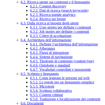
6.2. Ricerca utente sui contenuti e il linguaggio
6.2.1. Content discovery
6.2.2. Dati di ricerca (search keywords)
6.2.3. Ricerca tramite analytics
6.2.4. Ricerca sui forum
6.3. Dalla ricerca ai bisogni degli utenti
6.3.1. User stories per definire i contenuti
6.3.2. Job stories per definire i contenuti
6.3.3. Criteri di accettazione
6.4. Architettura dell’informazione
6.4.1. Definire l’architettura dell’informazione
6.4.2. Alberatura
6.4.3. Flussi di interazione
6.4.4. Sistemi di navigazione
6.4.5. Tipologie di contenuto (content type)
6.4.6. Ontologie e standard
6.4.7. Vocabolari controllati e tassonomie
6.5. Scrittura e linguaggio
6.5.1. Come leggono le persone sul web
6.5.2. Le regole per un linguaggio semplice
6.5.3. Microtesti
6.5.4. Scrittura collaborativa
6.5.5. Content critique
6.5.6. Traduzione e localizzazione dei contenuti
6.6. Documenti