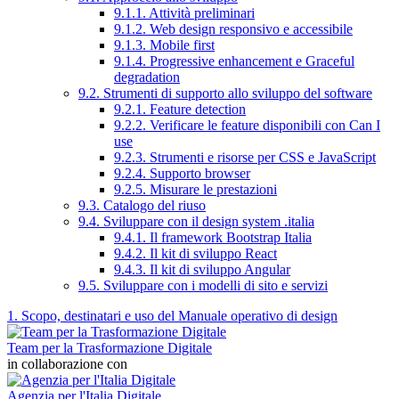
9.1.1. Attività preliminari
9.1.2. Web design responsivo e accessibile
9.1.3. Mobile first
9.1.4. Progressive enhancement e Graceful
degradation
9.2. Strumenti di supporto allo sviluppo del software
9.2.1. Feature detection
9.2.2. Verificare le feature disponibili con Can I
use
9.2.3. Strumenti e risorse per CSS e JavaScript
9.2.4. Supporto browser
9.2.5. Misurare le prestazioni
9.3. Catalogo del riuso
9.4. Sviluppare con il design system .italia
9.4.1. Il framework Bootstrap Italia
9.4.2. Il kit di sviluppo React
9.4.3. Il kit di sviluppo Angular
9.5. Sviluppare con i modelli di sito e servizi
1. Scopo, destinatari e uso del Manuale operativo di design
Team per la Trasformazione Digitale
in collaborazione con
Agenzia per l'Italia Digitale