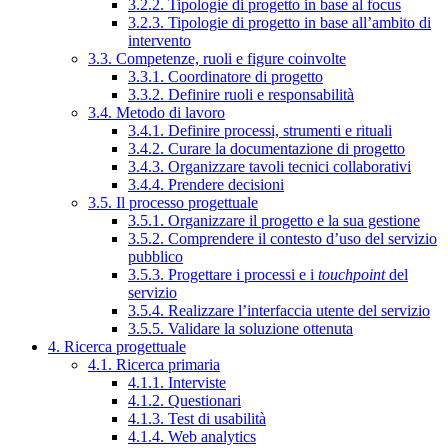
3.2.2. Tipologie di progetto in base al focus
3.2.3. Tipologie di progetto in base all’ambito di
intervento
3.3. Competenze, ruoli e figure coinvolte
3.3.1. Coordinatore di progetto
3.3.2. Definire ruoli e responsabilità
3.4. Metodo di lavoro
3.4.1. Definire processi, strumenti e rituali
3.4.2. Curare la documentazione di progetto
3.4.3. Organizzare tavoli tecnici collaborativi
3.4.4. Prendere decisioni
3.5. Il processo progettuale
3.5.1. Organizzare il progetto e la sua gestione
3.5.2. Comprendere il contesto d’uso del servizio
pubblico
3.5.3. Progettare i processi e i
touchpoint
del
servizio
3.5.4. Realizzare l’interfaccia utente del servizio
3.5.5. Validare la soluzione ottenuta
4. Ricerca progettuale
4.1. Ricerca primaria
4.1.1. Interviste
4.1.2. Questionari
4.1.3. Test di usabilità
4.1.4. Web analytics