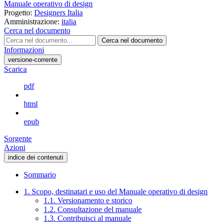
Manuale operativo di design
Progetto:
Designers Italia
Amministrazione:
italia
Cerca nel documento
Cerca nel documento
Informazioni
versione-corrente
Scarica
pdf
html
epub
Sorgente
Azioni
indice dei contenuti
Sommario
1. Scopo, destinatari e uso del Manuale operativo di design
1.1. Versionamento e storico
1.2. Consultazione del manuale
1.3. Contribuisci al manuale