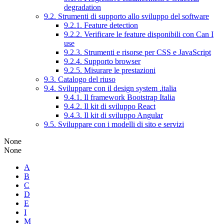
degradation
9.2. Strumenti di supporto allo sviluppo del software
9.2.1. Feature detection
9.2.2. Verificare le feature disponibili con Can I
use
9.2.3. Strumenti e risorse per CSS e JavaScript
9.2.4. Supporto browser
9.2.5. Misurare le prestazioni
9.3. Catalogo del riuso
9.4. Sviluppare con il design system .italia
9.4.1. Il framework Bootstrap Italia
9.4.2. Il kit di sviluppo React
9.4.3. Il kit di sviluppo Angular
9.5. Sviluppare con i modelli di sito e servizi
None
None
A
B
C
D
E
I
M