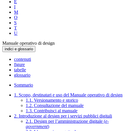
E
I
M
O
S
T
U
Manuale operativo di design
indici e glossario
contenuti
figure
tabelle
glossario
Sommario
1. Scopo, destinatari e uso del Manuale operativo di design
1.1. Versionamento e storico
1.2. Consultazione del manuale
1.3. Contribuisci al manuale
2. Introduzione al design per i servizi pubblici digitali
2.1. Design per l’amministrazione digitale (
e-
government
)