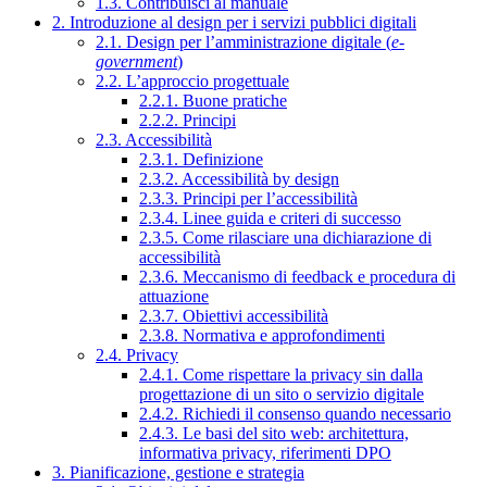
1.3. Contribuisci al manuale
2. Introduzione al design per i servizi pubblici digitali
2.1. Design per l’amministrazione digitale (
e-
government
)
2.2. L’approccio progettuale
2.2.1. Buone pratiche
2.2.2. Principi
2.3. Accessibilità
2.3.1. Definizione
2.3.2. Accessibilità by design
2.3.3. Principi per l’accessibilità
2.3.4. Linee guida e criteri di successo
2.3.5. Come rilasciare una dichiarazione di
accessibilità
2.3.6. Meccanismo di feedback e procedura di
attuazione
2.3.7. Obiettivi accessibilità
2.3.8. Normativa e approfondimenti
2.4. Privacy
2.4.1. Come rispettare la privacy sin dalla
progettazione di un sito o servizio digitale
2.4.2. Richiedi il consenso quando necessario
2.4.3. Le basi del sito web: architettura,
informativa privacy, riferimenti DPO
3. Pianificazione, gestione e strategia