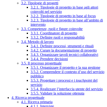
3.2. Tipologie di progetti
3.2.1. Tipologie di progetto in base agli attori
coinvolti nel servizio
3.2.2. Tipologie di progetto in base al focus
3.2.3. Tipologie di progetto in base all’ambito di
intervento
3.3. Competenze, ruoli e figure coinvolte
3.3.1. Coordinatore di progetto
3.3.2. Definire ruoli e responsabilità
3.4. Metodo di lavoro
3.4.1. Definire processi, strumenti e rituali
3.4.2. Curare la documentazione di progetto
3.4.3. Organizzare tavoli tecnici collaborativi
3.4.4. Prendere decisioni
3.5. Il processo progettuale
3.5.1. Organizzare il progetto e la sua gestione
3.5.2. Comprendere il contesto d’uso del servizio
pubblico
3.5.3. Progettare i processi e i
touchpoint
del
servizio
3.5.4. Realizzare l’interfaccia utente del servizio
3.5.5. Validare la soluzione ottenuta
4. Ricerca progettuale
4.1. Ricerca primaria
4.1.1. Interviste