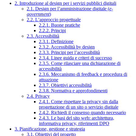
2. Introduzione al design per i servizi pubblici digitali
2.1. Design per l’amministrazione digitale (
e-
government
)
2.2. L’approccio progettuale
2.2.1. Buone pratiche
2.2.2. Principi
2.3. Accessibilità
2.3.1. Definizione
2.3.2. Accessibilità by design
2.3.3. Principi per l’accessibilità
2.3.4. Linee guida e criteri di successo
2.3.5. Come rilasciare una dichiarazione di
accessibilità
2.3.6. Meccanismo di feedback e procedura di
attuazione
2.3.7. Obiettivi accessibilità
2.3.8. Normativa e approfondimenti
2.4. Privacy
2.4.1. Come rispettare la privacy sin dalla
progettazione di un sito o servizio digitale
2.4.2. Richiedi il consenso quando necessario
2.4.3. Le basi del sito web: architettura,
informativa privacy, riferimenti DPO
3. Pianificazione, gestione e strategia
3.1. Obiettivi del progetto