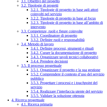
3.1. Obiettivi del progetto
3.2. Tipologie di progetti
3.2.1. Tipologie di progetto in base agli attori
coinvolti nel servizio
3.2.2. Tipologie di progetto in base al focus
3.2.3. Tipologie di progetto in base all’ambito di
intervento
3.3. Competenze, ruoli e figure coinvolte
3.3.1. Coordinatore di progetto
3.3.2. Definire ruoli e responsabilità
3.4. Metodo di lavoro
3.4.1. Definire processi, strumenti e rituali
3.4.2. Curare la documentazione di progetto
3.4.3. Organizzare tavoli tecnici collaborativi
3.4.4. Prendere decisioni
3.5. Il processo progettuale
3.5.1. Organizzare il progetto e la sua gestione
3.5.2. Comprendere il contesto d’uso del servizio
pubblico
3.5.3. Progettare i processi e i
touchpoint
del
servizio
3.5.4. Realizzare l’interfaccia utente del servizio
3.5.5. Validare la soluzione ottenuta
4. Ricerca progettuale
4.1. Ricerca primaria