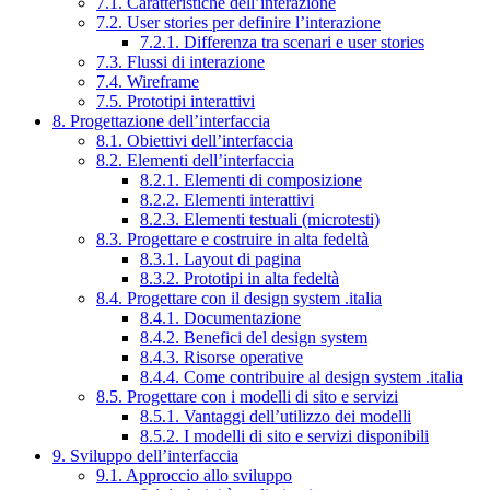
7.1. Caratteristiche dell’interazione
7.2. User stories per definire l’interazione
7.2.1. Differenza tra scenari e user stories
7.3. Flussi di interazione
7.4. Wireframe
7.5. Prototipi interattivi
8. Progettazione dell’interfaccia
8.1. Obiettivi dell’interfaccia
8.2. Elementi dell’interfaccia
8.2.1. Elementi di composizione
8.2.2. Elementi interattivi
8.2.3. Elementi testuali (microtesti)
8.3. Progettare e costruire in alta fedeltà
8.3.1. Layout di pagina
8.3.2. Prototipi in alta fedeltà
8.4. Progettare con il design system .italia
8.4.1. Documentazione
8.4.2. Benefici del design system
8.4.3. Risorse operative
8.4.4. Come contribuire al design system .italia
8.5. Progettare con i modelli di sito e servizi
8.5.1. Vantaggi dell’utilizzo dei modelli
8.5.2. I modelli di sito e servizi disponibili
9. Sviluppo dell’interfaccia
9.1. Approccio allo sviluppo