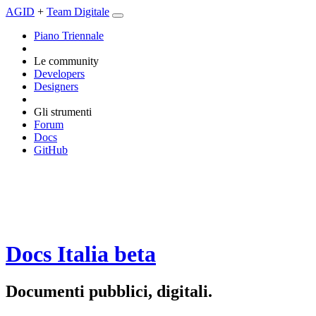
AGID
+
Team Digitale
Piano Triennale
Le community
Developers
Designers
Gli strumenti
Forum
Docs
GitHub
Docs Italia
beta
Documenti pubblici, digitali.