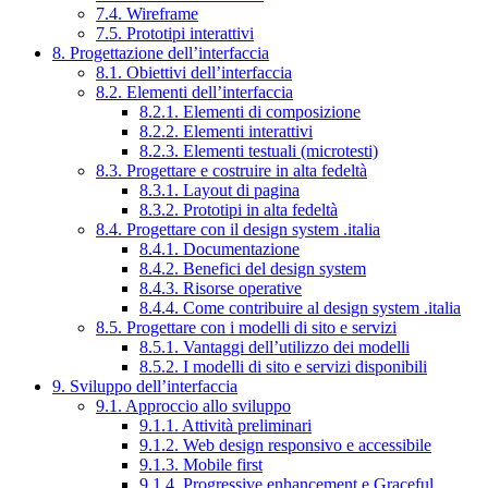
7.4. Wireframe
7.5. Prototipi interattivi
8. Progettazione dell’interfaccia
8.1. Obiettivi dell’interfaccia
8.2. Elementi dell’interfaccia
8.2.1. Elementi di composizione
8.2.2. Elementi interattivi
8.2.3. Elementi testuali (microtesti)
8.3. Progettare e costruire in alta fedeltà
8.3.1. Layout di pagina
8.3.2. Prototipi in alta fedeltà
8.4. Progettare con il design system .italia
8.4.1. Documentazione
8.4.2. Benefici del design system
8.4.3. Risorse operative
8.4.4. Come contribuire al design system .italia
8.5. Progettare con i modelli di sito e servizi
8.5.1. Vantaggi dell’utilizzo dei modelli
8.5.2. I modelli di sito e servizi disponibili
9. Sviluppo dell’interfaccia
9.1. Approccio allo sviluppo
9.1.1. Attività preliminari
9.1.2. Web design responsivo e accessibile
9.1.3. Mobile first
9.1.4. Progressive enhancement e Graceful