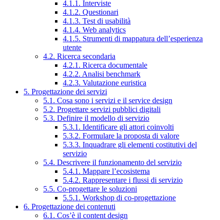
4.1.1. Interviste
4.1.2. Questionari
4.1.3. Test di usabilità
4.1.4. Web analytics
4.1.5. Strumenti di mappatura dell’esperienza
utente
4.2. Ricerca secondaria
4.2.1. Ricerca documentale
4.2.2. Analisi benchmark
4.2.3. Valutazione euristica
5. Progettazione dei servizi
5.1. Cosa sono i servizi e il service design
5.2. Progettare servizi pubblici digitali
5.3. Definire il modello di servizio
5.3.1. Identificare gli attori coinvolti
5.3.2. Formulare la proposta di valore
5.3.3. Inquadrare gli elementi costitutivi del
servizio
5.4. Descrivere il funzionamento del servizio
5.4.1. Mappare l’ecosistema
5.4.2. Rappresentare i flussi di servizio
5.5. Co-progettare le soluzioni
5.5.1. Workshop di co-progettazione
6. Progettazione dei contenuti
6.1. Cos’è il content design