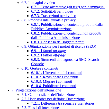
6.7. Immagini e video
6.7.1. Testo alternativo (alt text) per le immagini
6.7.2. Sottotitoli per i video
6.7.3. Trascrizioni per i video
6.8. Proprietà intellettuale e privacy
6.8.1. Pubblicazione di contenuti prodotti dalla
Pubblica Amministrazione
6.8.2. Pubblicazione di contenuti non prodotti
dalla Pubblica Amministrazione
6.8.3. Consenso dei soggetti ritratti
6.9. Ottimizzazione per i motori di ricerca (SEO)
6.9.1. I fattori
on-page
6.9.2. I fattori
off-page
6.9.3. Strumenti di diagnostica SEO: Search
Console
6.10. Gestire i contenuti
6.10.1. L’inventario dei contenuti
6.10.2. Revisionare i contenuti
6.10.3. Migrare i contenuti
6.10.4. Pubblicare i contenuti
7. Progettazione dell’interazione
7.1. Caratteristiche dell’interazione
7.2. User stories per definire l’interazione
7.2.1. Differenza tra scenari e user stories
7.3. Flussi di interazione