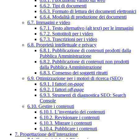
6.6.1. I documenti vanno sul web
6.6.2. Tipi di documenti
6.6.3. Formato di lettura dei documenti elettronici
6.6.4. Modalità di produzione dei documenti
6.7. Immagini e video
6.7.1. Testo alternativo (alt text) per le immagini
6.7.2. Sottotitoli per i video
6.7.3. Trascrizioni per i video
6.8. Proprietà intellettuale e privacy
6.8.1. Pubblicazione di contenuti prodotti dalla
Pubblica Amministrazione
6.8.2. Pubblicazione di contenuti non prodotti
dalla Pubblica Amministrazione
6.8.3. Consenso dei soggetti ritratti
6.9. Ottimizzazione per i motori di ricerca (SEO)
6.9.1. I fattori
on-page
6.9.2. I fattori
off-page
6.9.3. Strumenti di diagnostica SEO: Search
Console
6.10. Gestire i contenuti
6.10.1. L’inventario dei contenuti
6.10.2. Revisionare i contenuti
6.10.3. Migrare i contenuti
6.10.4. Pubblicare i contenuti
7. Progettazione dell’interazione