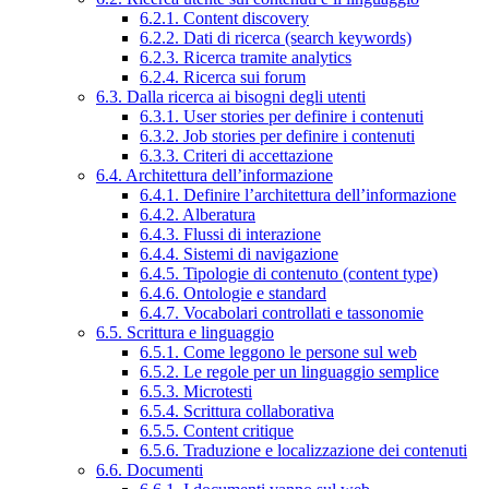
6.2.1. Content discovery
6.2.2. Dati di ricerca (search keywords)
6.2.3. Ricerca tramite analytics
6.2.4. Ricerca sui forum
6.3. Dalla ricerca ai bisogni degli utenti
6.3.1. User stories per definire i contenuti
6.3.2. Job stories per definire i contenuti
6.3.3. Criteri di accettazione
6.4. Architettura dell’informazione
6.4.1. Definire l’architettura dell’informazione
6.4.2. Alberatura
6.4.3. Flussi di interazione
6.4.4. Sistemi di navigazione
6.4.5. Tipologie di contenuto (content type)
6.4.6. Ontologie e standard
6.4.7. Vocabolari controllati e tassonomie
6.5. Scrittura e linguaggio
6.5.1. Come leggono le persone sul web
6.5.2. Le regole per un linguaggio semplice
6.5.3. Microtesti
6.5.4. Scrittura collaborativa
6.5.5. Content critique
6.5.6. Traduzione e localizzazione dei contenuti
6.6. Documenti