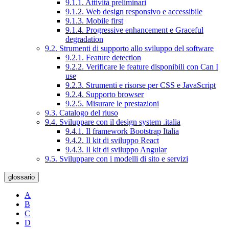
9.1.1. Attività preliminari
9.1.2. Web design responsivo e accessibile
9.1.3. Mobile first
9.1.4. Progressive enhancement e Graceful
degradation
9.2. Strumenti di supporto allo sviluppo del software
9.2.1. Feature detection
9.2.2. Verificare le feature disponibili con Can I
use
9.2.3. Strumenti e risorse per CSS e JavaScript
9.2.4. Supporto browser
9.2.5. Misurare le prestazioni
9.3. Catalogo del riuso
9.4. Sviluppare con il design system .italia
9.4.1. Il framework Bootstrap Italia
9.4.2. Il kit di sviluppo React
9.4.3. Il kit di sviluppo Angular
9.5. Sviluppare con i modelli di sito e servizi
glossario
A
B
C
D