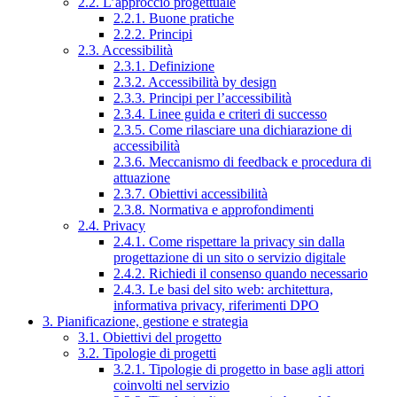
2.2. L’approccio progettuale
2.2.1. Buone pratiche
2.2.2. Principi
2.3. Accessibilità
2.3.1. Definizione
2.3.2. Accessibilità by design
2.3.3. Principi per l’accessibilità
2.3.4. Linee guida e criteri di successo
2.3.5. Come rilasciare una dichiarazione di
accessibilità
2.3.6. Meccanismo di feedback e procedura di
attuazione
2.3.7. Obiettivi accessibilità
2.3.8. Normativa e approfondimenti
2.4. Privacy
2.4.1. Come rispettare la privacy sin dalla
progettazione di un sito o servizio digitale
2.4.2. Richiedi il consenso quando necessario
2.4.3. Le basi del sito web: architettura,
informativa privacy, riferimenti DPO
3. Pianificazione, gestione e strategia
3.1. Obiettivi del progetto
3.2. Tipologie di progetti
3.2.1. Tipologie di progetto in base agli attori
coinvolti nel servizio