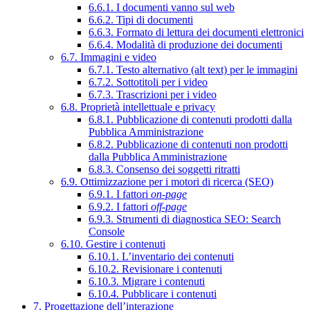
6.6.1. I documenti vanno sul web
6.6.2. Tipi di documenti
6.6.3. Formato di lettura dei documenti elettronici
6.6.4. Modalità di produzione dei documenti
6.7. Immagini e video
6.7.1. Testo alternativo (alt text) per le immagini
6.7.2. Sottotitoli per i video
6.7.3. Trascrizioni per i video
6.8. Proprietà intellettuale e privacy
6.8.1. Pubblicazione di contenuti prodotti dalla
Pubblica Amministrazione
6.8.2. Pubblicazione di contenuti non prodotti
dalla Pubblica Amministrazione
6.8.3. Consenso dei soggetti ritratti
6.9. Ottimizzazione per i motori di ricerca (SEO)
6.9.1. I fattori
on-page
6.9.2. I fattori
off-page
6.9.3. Strumenti di diagnostica SEO: Search
Console
6.10. Gestire i contenuti
6.10.1. L’inventario dei contenuti
6.10.2. Revisionare i contenuti
6.10.3. Migrare i contenuti
6.10.4. Pubblicare i contenuti
7. Progettazione dell’interazione