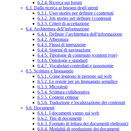
6.2.4. Ricerca sui forum
6.3. Dalla ricerca ai bisogni degli utenti
6.3.1. User stories per definire i contenuti
6.3.2. Job stories per definire i contenuti
6.3.3. Criteri di accettazione
6.4. Architettura dell’informazione
6.4.1. Definire l’architettura dell’informazione
6.4.2. Alberatura
6.4.3. Flussi di interazione
6.4.4. Sistemi di navigazione
6.4.5. Tipologie di contenuto (content type)
6.4.6. Ontologie e standard
6.4.7. Vocabolari controllati e tassonomie
6.5. Scrittura e linguaggio
6.5.1. Come leggono le persone sul web
6.5.2. Le regole per un linguaggio semplice
6.5.3. Microtesti
6.5.4. Scrittura collaborativa
6.5.5. Content critique
6.5.6. Traduzione e localizzazione dei contenuti
6.6. Documenti
6.6.1. I documenti vanno sul web
6.6.2. Tipi di documenti
6.6.3. Formato di lettura dei documenti elettronici
6.6.4. Modalità di produzione dei documenti