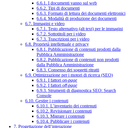
6.6.1. I documenti vanno sul web
6.6.2. Tipi di documenti
6.6.3. Formato di lettura dei documenti elettronici
6.6.4. Modalità di produzione dei documenti
6.7. Immagini e video
6.7.1. Testo alternativo (alt text) per le immagini
6.7.2. Sottotitoli per i video
6.7.3. Trascrizioni per i video
6.8. Proprietà intellettuale e privacy
6.8.1. Pubblicazione di contenuti prodotti dalla
Pubblica Amministrazione
6.8.2. Pubblicazione di contenuti non prodotti
dalla Pubblica Amministrazione
6.8.3. Consenso dei soggetti ritratti
6.9. Ottimizzazione per i motori di ricerca (SEO)
6.9.1. I fattori
on-page
6.9.2. I fattori
off-page
6.9.3. Strumenti di diagnostica SEO: Search
Console
6.10. Gestire i contenuti
6.10.1. L’inventario dei contenuti
6.10.2. Revisionare i contenuti
6.10.3. Migrare i contenuti
6.10.4. Pubblicare i contenuti
7. Progettazione dell’interazione