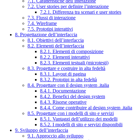
7.1. Caratteristiche dell’interazione
7.2. User stories per definire l’interazione
7.2.1. Differenza tra scenari e user stories
7.3. Flussi di interazione
7.4. Wireframe
7.5. Prototipi interattivi
8. Progettazione dell’interfaccia
8.1. Obiettivi dell’interfaccia
8.2. Elementi dell’interfaccia
8.2.1. Elementi di composizione
8.2.2. Elementi interattivi
8.2.3. Elementi testuali (microtesti)
8.3. Progettare e costruire in alta fedeltà
8.3.1. Layout di pagina
8.3.2. Prototipi in alta fedeltà
8.4. Progettare con il design system .italia
8.4.1. Documentazione
8.4.2. Benefici del design system
8.4.3. Risorse operative
8.4.4. Come contribuire al design system .italia
8.5. Progettare con i modelli di sito e servizi
8.5.1. Vantaggi dell’utilizzo dei modelli
8.5.2. I modelli di sito e servizi disponibili
9. Sviluppo dell’interfaccia
9.1. Approccio allo sviluppo