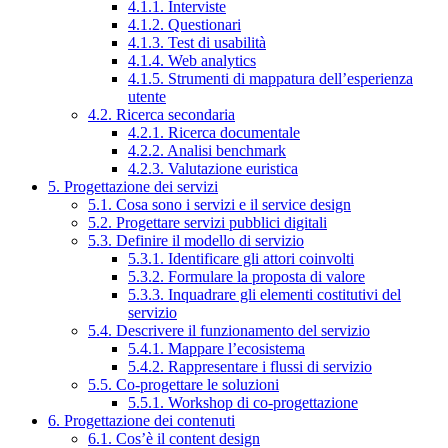
4.1.1. Interviste
4.1.2. Questionari
4.1.3. Test di usabilità
4.1.4. Web analytics
4.1.5. Strumenti di mappatura dell’esperienza
utente
4.2. Ricerca secondaria
4.2.1. Ricerca documentale
4.2.2. Analisi benchmark
4.2.3. Valutazione euristica
5. Progettazione dei servizi
5.1. Cosa sono i servizi e il service design
5.2. Progettare servizi pubblici digitali
5.3. Definire il modello di servizio
5.3.1. Identificare gli attori coinvolti
5.3.2. Formulare la proposta di valore
5.3.3. Inquadrare gli elementi costitutivi del
servizio
5.4. Descrivere il funzionamento del servizio
5.4.1. Mappare l’ecosistema
5.4.2. Rappresentare i flussi di servizio
5.5. Co-progettare le soluzioni
5.5.1. Workshop di co-progettazione
6. Progettazione dei contenuti
6.1. Cos’è il content design