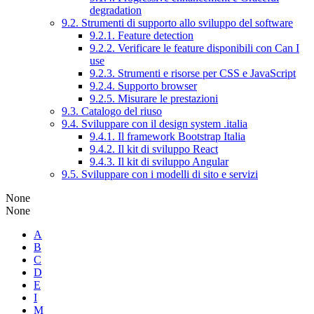
degradation
9.2. Strumenti di supporto allo sviluppo del software
9.2.1. Feature detection
9.2.2. Verificare le feature disponibili con Can I
use
9.2.3. Strumenti e risorse per CSS e JavaScript
9.2.4. Supporto browser
9.2.5. Misurare le prestazioni
9.3. Catalogo del riuso
9.4. Sviluppare con il design system .italia
9.4.1. Il framework Bootstrap Italia
9.4.2. Il kit di sviluppo React
9.4.3. Il kit di sviluppo Angular
9.5. Sviluppare con i modelli di sito e servizi
None
None
A
B
C
D
E
I
M