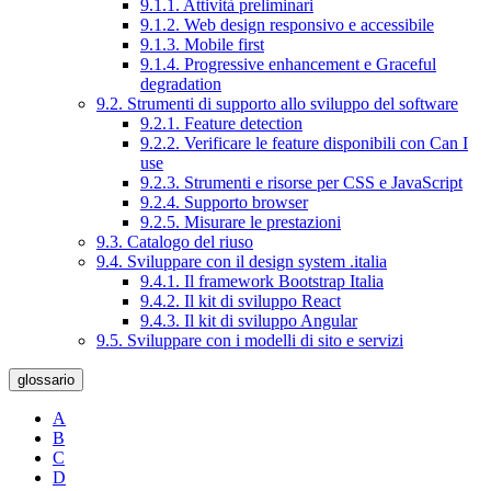
9.1.1. Attività preliminari
9.1.2. Web design responsivo e accessibile
9.1.3. Mobile first
9.1.4. Progressive enhancement e Graceful
degradation
9.2. Strumenti di supporto allo sviluppo del software
9.2.1. Feature detection
9.2.2. Verificare le feature disponibili con Can I
use
9.2.3. Strumenti e risorse per CSS e JavaScript
9.2.4. Supporto browser
9.2.5. Misurare le prestazioni
9.3. Catalogo del riuso
9.4. Sviluppare con il design system .italia
9.4.1. Il framework Bootstrap Italia
9.4.2. Il kit di sviluppo React
9.4.3. Il kit di sviluppo Angular
9.5. Sviluppare con i modelli di sito e servizi
glossario
A
B
C
D