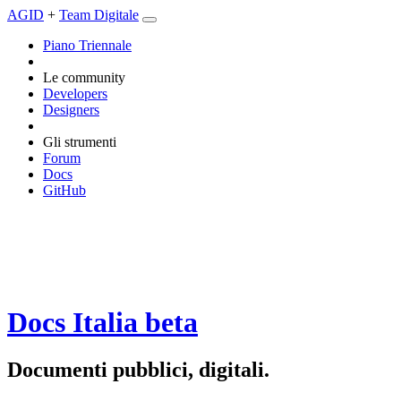
AGID
+
Team Digitale
Piano Triennale
Le community
Developers
Designers
Gli strumenti
Forum
Docs
GitHub
Docs Italia
beta
Documenti pubblici, digitali.