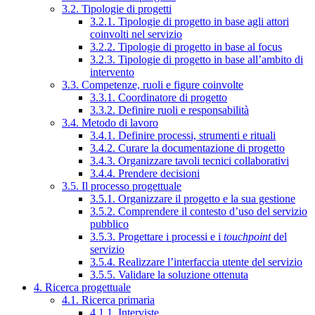
3.2. Tipologie di progetti
3.2.1. Tipologie di progetto in base agli attori
coinvolti nel servizio
3.2.2. Tipologie di progetto in base al focus
3.2.3. Tipologie di progetto in base all’ambito di
intervento
3.3. Competenze, ruoli e figure coinvolte
3.3.1. Coordinatore di progetto
3.3.2. Definire ruoli e responsabilità
3.4. Metodo di lavoro
3.4.1. Definire processi, strumenti e rituali
3.4.2. Curare la documentazione di progetto
3.4.3. Organizzare tavoli tecnici collaborativi
3.4.4. Prendere decisioni
3.5. Il processo progettuale
3.5.1. Organizzare il progetto e la sua gestione
3.5.2. Comprendere il contesto d’uso del servizio
pubblico
3.5.3. Progettare i processi e i
touchpoint
del
servizio
3.5.4. Realizzare l’interfaccia utente del servizio
3.5.5. Validare la soluzione ottenuta
4. Ricerca progettuale
4.1. Ricerca primaria
4.1.1. Interviste