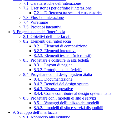
7.1. Caratteristiche dell’interazione
7.2. User stories per definire l’interazione
7.2.1. Differenza tra scenari e user stories
7.3. Flussi di interazione
7.4. Wireframe
7.5. Prototipi interattivi
8. Progettazione dell’interfaccia
8.1. Obiettivi dell’interfaccia
8.2. Elementi dell’interfaccia
8.2.1. Elementi di composizione
8.2.2. Elementi interattivi
8.2.3. Elementi testuali (microtesti)
8.3. Progettare e costruire in alta fedeltà
8.3.1. Layout di pagina
8.3.2. Prototipi in alta fedeltà
8.4. Progettare con il design system .italia
8.4.1. Documentazione
8.4.2. Benefici del design system
8.4.3. Risorse operative
8.4.4. Come contribuire al design system .italia
8.5. Progettare con i modelli di sito e servizi
8.5.1. Vantaggi dell’utilizzo dei modelli
8.5.2. I modelli di sito e servizi disponibili
9. Sviluppo dell’interfaccia
9.1. Approccio allo sviluppo