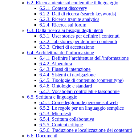
6.2. Ricerca utente sui contenuti e il linguaggio
6.2.1. Content discovery
6.2.2. Dati di ricerca (search keywords)
6.2.3. Ricerca tramite analytics
6.2.4. Ricerca sui forum
6.3. Dalla ricerca ai bisogni degli utenti
6.3.1. User stories per definire i contenuti
6.3.2. Job stories per definire i contenuti
6.3.3. Criteri di accettazione
6.4. Architettura dell’informazione
6.4.1. Definire l’architettura dell’informazione
6.4.2. Alberatura
6.4.3. Flussi di interazione
6.4.4. Sistemi di navigazione
6.4.5. Tipologie di contenuto (content type)
6.4.6. Ontologie e standard
6.4.7. Vocabolari controllati e tassonomie
6.5. Scrittura e linguaggio
6.5.1. Come leggono le persone sul web
6.5.2. Le regole per un linguaggio semplice
6.5.3. Microtesti
6.5.4. Scrittura collaborativa
6.5.5. Content critique
6.5.6. Traduzione e localizzazione dei contenuti
6.6. Documenti