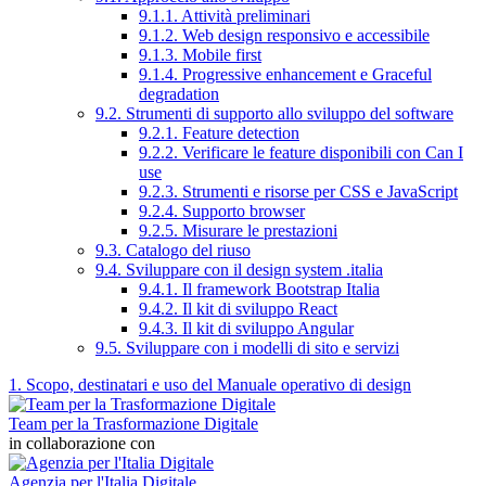
9.1.1. Attività preliminari
9.1.2. Web design responsivo e accessibile
9.1.3. Mobile first
9.1.4. Progressive enhancement e Graceful
degradation
9.2. Strumenti di supporto allo sviluppo del software
9.2.1. Feature detection
9.2.2. Verificare le feature disponibili con Can I
use
9.2.3. Strumenti e risorse per CSS e JavaScript
9.2.4. Supporto browser
9.2.5. Misurare le prestazioni
9.3. Catalogo del riuso
9.4. Sviluppare con il design system .italia
9.4.1. Il framework Bootstrap Italia
9.4.2. Il kit di sviluppo React
9.4.3. Il kit di sviluppo Angular
9.5. Sviluppare con i modelli di sito e servizi
1. Scopo, destinatari e uso del Manuale operativo di design
Team per la Trasformazione Digitale
in collaborazione con
Agenzia per l'Italia Digitale