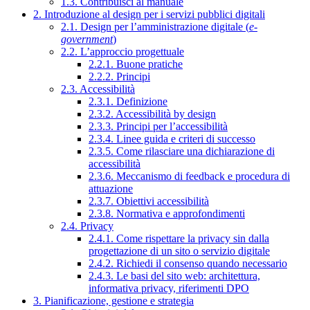
1.3. Contribuisci al manuale
2. Introduzione al design per i servizi pubblici digitali
2.1. Design per l’amministrazione digitale (
e-
government
)
2.2. L’approccio progettuale
2.2.1. Buone pratiche
2.2.2. Principi
2.3. Accessibilità
2.3.1. Definizione
2.3.2. Accessibilità by design
2.3.3. Principi per l’accessibilità
2.3.4. Linee guida e criteri di successo
2.3.5. Come rilasciare una dichiarazione di
accessibilità
2.3.6. Meccanismo di feedback e procedura di
attuazione
2.3.7. Obiettivi accessibilità
2.3.8. Normativa e approfondimenti
2.4. Privacy
2.4.1. Come rispettare la privacy sin dalla
progettazione di un sito o servizio digitale
2.4.2. Richiedi il consenso quando necessario
2.4.3. Le basi del sito web: architettura,
informativa privacy, riferimenti DPO
3. Pianificazione, gestione e strategia