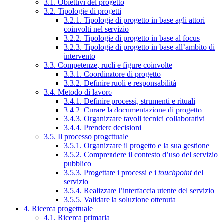
3.1. Obiettivi del progetto
3.2. Tipologie di progetti
3.2.1. Tipologie di progetto in base agli attori
coinvolti nel servizio
3.2.2. Tipologie di progetto in base al focus
3.2.3. Tipologie di progetto in base all’ambito di
intervento
3.3. Competenze, ruoli e figure coinvolte
3.3.1. Coordinatore di progetto
3.3.2. Definire ruoli e responsabilità
3.4. Metodo di lavoro
3.4.1. Definire processi, strumenti e rituali
3.4.2. Curare la documentazione di progetto
3.4.3. Organizzare tavoli tecnici collaborativi
3.4.4. Prendere decisioni
3.5. Il processo progettuale
3.5.1. Organizzare il progetto e la sua gestione
3.5.2. Comprendere il contesto d’uso del servizio
pubblico
3.5.3. Progettare i processi e i
touchpoint
del
servizio
3.5.4. Realizzare l’interfaccia utente del servizio
3.5.5. Validare la soluzione ottenuta
4. Ricerca progettuale
4.1. Ricerca primaria