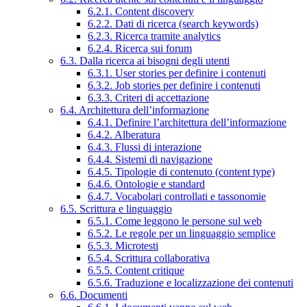
6.2.1. Content discovery
6.2.2. Dati di ricerca (search keywords)
6.2.3. Ricerca tramite analytics
6.2.4. Ricerca sui forum
6.3. Dalla ricerca ai bisogni degli utenti
6.3.1. User stories per definire i contenuti
6.3.2. Job stories per definire i contenuti
6.3.3. Criteri di accettazione
6.4. Architettura dell’informazione
6.4.1. Definire l’architettura dell’informazione
6.4.2. Alberatura
6.4.3. Flussi di interazione
6.4.4. Sistemi di navigazione
6.4.5. Tipologie di contenuto (content type)
6.4.6. Ontologie e standard
6.4.7. Vocabolari controllati e tassonomie
6.5. Scrittura e linguaggio
6.5.1. Come leggono le persone sul web
6.5.2. Le regole per un linguaggio semplice
6.5.3. Microtesti
6.5.4. Scrittura collaborativa
6.5.5. Content critique
6.5.6. Traduzione e localizzazione dei contenuti
6.6. Documenti