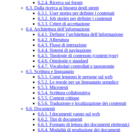
6.2.4. Ricerca sui forum
6.3. Dalla ricerca ai bisogni degli utenti
6.3.1. User stories per definire i contenuti
6.3.2. Job stories per definire i contenuti
6.3.3. Criteri di accettazione
6.4. Architettura dell’informazione
6.4.1. Definire l’architettura dell’informazione
6.4.2. Alberatura
6.4.3. Flussi di interazione
6.4.4. Sistemi di navigazione
6.4.5. Tipologie di contenuto (content type)
6.4.6. Ontologie e standard
6.4.7. Vocabolari controllati e tassonomie
6.5. Scrittura e linguaggio
6.5.1. Come leggono le persone sul web
6.5.2. Le regole per un linguaggio semplice
6.5.3. Microtesti
6.5.4. Scrittura collaborativa
6.5.5. Content critique
6.5.6. Traduzione e localizzazione dei contenuti
6.6. Documenti
6.6.1. I documenti vanno sul web
6.6.2. Tipi di documenti
6.6.3. Formato di lettura dei documenti elettronici
6.6.4. Modalità di produzione dei documenti