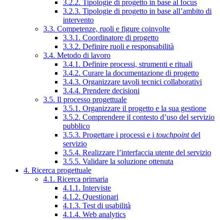
3.2.2. Tipologie di progetto in base al focus
3.2.3. Tipologie di progetto in base all’ambito di
intervento
3.3. Competenze, ruoli e figure coinvolte
3.3.1. Coordinatore di progetto
3.3.2. Definire ruoli e responsabilità
3.4. Metodo di lavoro
3.4.1. Definire processi, strumenti e rituali
3.4.2. Curare la documentazione di progetto
3.4.3. Organizzare tavoli tecnici collaborativi
3.4.4. Prendere decisioni
3.5. Il processo progettuale
3.5.1. Organizzare il progetto e la sua gestione
3.5.2. Comprendere il contesto d’uso del servizio
pubblico
3.5.3. Progettare i processi e i
touchpoint
del
servizio
3.5.4. Realizzare l’interfaccia utente del servizio
3.5.5. Validare la soluzione ottenuta
4. Ricerca progettuale
4.1. Ricerca primaria
4.1.1. Interviste
4.1.2. Questionari
4.1.3. Test di usabilità
4.1.4. Web analytics