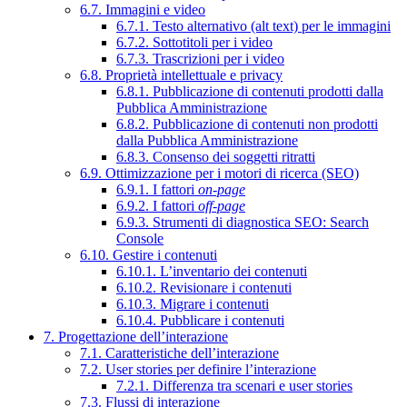
6.7. Immagini e video
6.7.1. Testo alternativo (alt text) per le immagini
6.7.2. Sottotitoli per i video
6.7.3. Trascrizioni per i video
6.8. Proprietà intellettuale e privacy
6.8.1. Pubblicazione di contenuti prodotti dalla
Pubblica Amministrazione
6.8.2. Pubblicazione di contenuti non prodotti
dalla Pubblica Amministrazione
6.8.3. Consenso dei soggetti ritratti
6.9. Ottimizzazione per i motori di ricerca (SEO)
6.9.1. I fattori
on-page
6.9.2. I fattori
off-page
6.9.3. Strumenti di diagnostica SEO: Search
Console
6.10. Gestire i contenuti
6.10.1. L’inventario dei contenuti
6.10.2. Revisionare i contenuti
6.10.3. Migrare i contenuti
6.10.4. Pubblicare i contenuti
7. Progettazione dell’interazione
7.1. Caratteristiche dell’interazione
7.2. User stories per definire l’interazione
7.2.1. Differenza tra scenari e user stories
7.3. Flussi di interazione