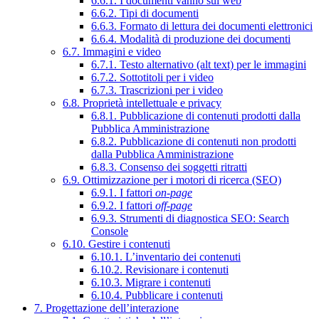
6.6.1. I documenti vanno sul web
6.6.2. Tipi di documenti
6.6.3. Formato di lettura dei documenti elettronici
6.6.4. Modalità di produzione dei documenti
6.7. Immagini e video
6.7.1. Testo alternativo (alt text) per le immagini
6.7.2. Sottotitoli per i video
6.7.3. Trascrizioni per i video
6.8. Proprietà intellettuale e privacy
6.8.1. Pubblicazione di contenuti prodotti dalla
Pubblica Amministrazione
6.8.2. Pubblicazione di contenuti non prodotti
dalla Pubblica Amministrazione
6.8.3. Consenso dei soggetti ritratti
6.9. Ottimizzazione per i motori di ricerca (SEO)
6.9.1. I fattori
on-page
6.9.2. I fattori
off-page
6.9.3. Strumenti di diagnostica SEO: Search
Console
6.10. Gestire i contenuti
6.10.1. L’inventario dei contenuti
6.10.2. Revisionare i contenuti
6.10.3. Migrare i contenuti
6.10.4. Pubblicare i contenuti
7. Progettazione dell’interazione