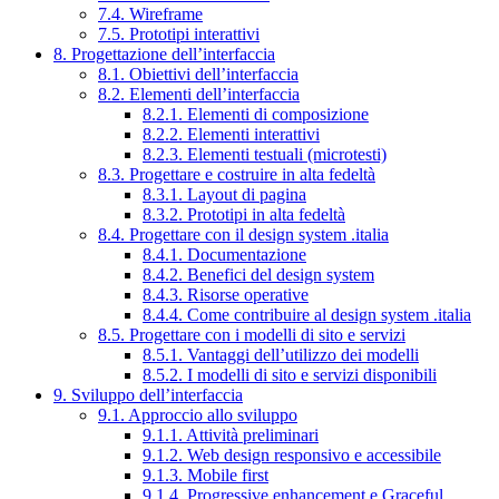
7.4. Wireframe
7.5. Prototipi interattivi
8. Progettazione dell’interfaccia
8.1. Obiettivi dell’interfaccia
8.2. Elementi dell’interfaccia
8.2.1. Elementi di composizione
8.2.2. Elementi interattivi
8.2.3. Elementi testuali (microtesti)
8.3. Progettare e costruire in alta fedeltà
8.3.1. Layout di pagina
8.3.2. Prototipi in alta fedeltà
8.4. Progettare con il design system .italia
8.4.1. Documentazione
8.4.2. Benefici del design system
8.4.3. Risorse operative
8.4.4. Come contribuire al design system .italia
8.5. Progettare con i modelli di sito e servizi
8.5.1. Vantaggi dell’utilizzo dei modelli
8.5.2. I modelli di sito e servizi disponibili
9. Sviluppo dell’interfaccia
9.1. Approccio allo sviluppo
9.1.1. Attività preliminari
9.1.2. Web design responsivo e accessibile
9.1.3. Mobile first
9.1.4. Progressive enhancement e Graceful