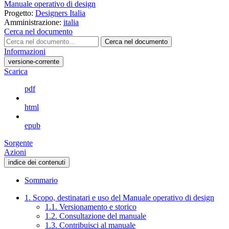
Manuale operativo di design
Progetto:
Designers Italia
Amministrazione:
italia
Cerca nel documento
Cerca nel documento
Informazioni
versione-corrente
Scarica
pdf
html
epub
Sorgente
Azioni
indice dei contenuti
Sommario
1. Scopo, destinatari e uso del Manuale operativo di design
1.1. Versionamento e storico
1.2. Consultazione del manuale
1.3. Contribuisci al manuale