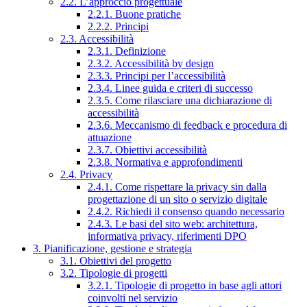
2.2. L’approccio progettuale
2.2.1. Buone pratiche
2.2.2. Principi
2.3. Accessibilità
2.3.1. Definizione
2.3.2. Accessibilità by design
2.3.3. Principi per l’accessibilità
2.3.4. Linee guida e criteri di successo
2.3.5. Come rilasciare una dichiarazione di
accessibilità
2.3.6. Meccanismo di feedback e procedura di
attuazione
2.3.7. Obiettivi accessibilità
2.3.8. Normativa e approfondimenti
2.4. Privacy
2.4.1. Come rispettare la privacy sin dalla
progettazione di un sito o servizio digitale
2.4.2. Richiedi il consenso quando necessario
2.4.3. Le basi del sito web: architettura,
informativa privacy, riferimenti DPO
3. Pianificazione, gestione e strategia
3.1. Obiettivi del progetto
3.2. Tipologie di progetti
3.2.1. Tipologie di progetto in base agli attori
coinvolti nel servizio