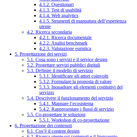
4.1.2. Questionari
4.1.3. Test di usabilità
4.1.4. Web analytics
4.1.5. Strumenti di mappatura dell’esperienza
utente
4.2. Ricerca secondaria
4.2.1. Ricerca documentale
4.2.2. Analisi benchmark
4.2.3. Valutazione euristica
5. Progettazione dei servizi
5.1. Cosa sono i servizi e il service design
5.2. Progettare servizi pubblici digitali
5.3. Definire il modello di servizio
5.3.1. Identificare gli attori coinvolti
5.3.2. Formulare la proposta di valore
5.3.3. Inquadrare gli elementi costitutivi del
servizio
5.4. Descrivere il funzionamento del servizio
5.4.1. Mappare l’ecosistema
5.4.2. Rappresentare i flussi di servizio
5.5. Co-progettare le soluzioni
5.5.1. Workshop di co-progettazione
6. Progettazione dei contenuti
6.1. Cos’è il content design
6.2. Ricerca utente sui contenuti e il linguaggio