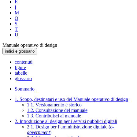
E
I
M
O
S
T
U
Manuale operativo di design
indici e glossario
contenuti
figure
tabelle
glossario
Sommario
1. Scopo, destinatari e uso del Manuale operativo di design
1.1. Versionamento e storico
1.2. Consultazione del manuale
1.3. Contribuisci al manuale
2. Introduzione al design per i servizi pubblici digitali
2.1. Design per l’amministrazione digitale (
e-
government
)