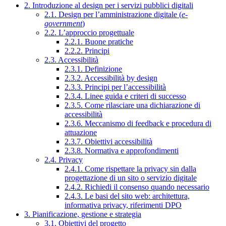
2. Introduzione al design per i servizi pubblici digitali
2.1. Design per l’amministrazione digitale (
e-
government
)
2.2. L’approccio progettuale
2.2.1. Buone pratiche
2.2.2. Principi
2.3. Accessibilità
2.3.1. Definizione
2.3.2. Accessibilità by design
2.3.3. Principi per l’accessibilità
2.3.4. Linee guida e criteri di successo
2.3.5. Come rilasciare una dichiarazione di
accessibilità
2.3.6. Meccanismo di feedback e procedura di
attuazione
2.3.7. Obiettivi accessibilità
2.3.8. Normativa e approfondimenti
2.4. Privacy
2.4.1. Come rispettare la privacy sin dalla
progettazione di un sito o servizio digitale
2.4.2. Richiedi il consenso quando necessario
2.4.3. Le basi del sito web: architettura,
informativa privacy, riferimenti DPO
3. Pianificazione, gestione e strategia
3.1. Obiettivi del progetto