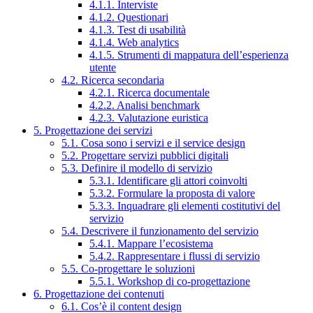
4.1.1. Interviste
4.1.2. Questionari
4.1.3. Test di usabilità
4.1.4. Web analytics
4.1.5. Strumenti di mappatura dell’esperienza
utente
4.2. Ricerca secondaria
4.2.1. Ricerca documentale
4.2.2. Analisi benchmark
4.2.3. Valutazione euristica
5. Progettazione dei servizi
5.1. Cosa sono i servizi e il service design
5.2. Progettare servizi pubblici digitali
5.3. Definire il modello di servizio
5.3.1. Identificare gli attori coinvolti
5.3.2. Formulare la proposta di valore
5.3.3. Inquadrare gli elementi costitutivi del
servizio
5.4. Descrivere il funzionamento del servizio
5.4.1. Mappare l’ecosistema
5.4.2. Rappresentare i flussi di servizio
5.5. Co-progettare le soluzioni
5.5.1. Workshop di co-progettazione
6. Progettazione dei contenuti
6.1. Cos’è il content design