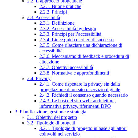
2.2. L’approccio progettuale
2.2.1. Buone pratiche
2.2.2. Principi
2.3. Accessibilità
2.3.1. Definizione
2.3.2. Accessibilità by design
2.3.3. Principi per l’accessibilità
2.3.4. Linee guida e criteri di successo
2.3.5. Come rilasciare una dichiarazione di
accessibilità
2.3.6. Meccanismo di feedback e procedura di
attuazione
2.3.7. Obiettivi accessibilità
2.3.8. Normativa e approfondimenti
2.4. Privacy
2.4.1. Come rispettare la privacy sin dalla
progettazione di un sito o servizio digitale
2.4.2. Richiedi il consenso quando necessario
2.4.3. Le basi del sito web: architettura,
informativa privacy, riferimenti DPO
3. Pianificazione, gestione e strategia
3.1. Obiettivi del progetto
3.2. Tipologie di progetti
3.2.1. Tipologie di progetto in base agli attori
coinvolti nel servizio