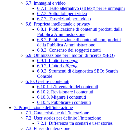
6.7. Immagini e video
6.7.1. Testo alternativo (alt text) per le immagini
6.7.2. Sottotitoli per i video
6.7.3. Trascrizioni per i video
6.8. Proprietà intellettuale e privacy
6.8.1. Pubblicazione di contenuti prodotti dalla
Pubblica Amministrazione
6.8.2. Pubblicazione di contenuti non prodotti
dalla Pubblica Amministrazione
6.8.3. Consenso dei soggetti ritratti
6.9. Ottimizzazione per i motori di ricerca (SEO)
6.9.1. I fattori
on-page
6.9.2. I fattori
off-page
6.9.3. Strumenti di diagnostica SEO: Search
Console
6.10. Gestire i contenuti
6.10.1. L’inventario dei contenuti
6.10.2. Revisionare i contenuti
6.10.3. Migrare i contenuti
6.10.4. Pubblicare i contenuti
7. Progettazione dell’interazione
7.1. Caratteristiche dell’interazione
7.2. User stories per definire l’interazione
7.2.1. Differenza tra scenari e user stories
7.3. Flussi di interazione