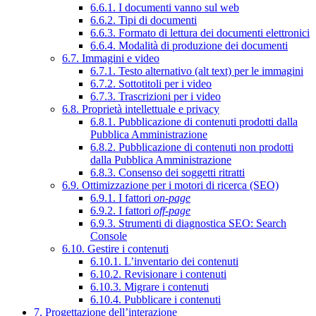
6.6.1. I documenti vanno sul web
6.6.2. Tipi di documenti
6.6.3. Formato di lettura dei documenti elettronici
6.6.4. Modalità di produzione dei documenti
6.7. Immagini e video
6.7.1. Testo alternativo (alt text) per le immagini
6.7.2. Sottotitoli per i video
6.7.3. Trascrizioni per i video
6.8. Proprietà intellettuale e privacy
6.8.1. Pubblicazione di contenuti prodotti dalla
Pubblica Amministrazione
6.8.2. Pubblicazione di contenuti non prodotti
dalla Pubblica Amministrazione
6.8.3. Consenso dei soggetti ritratti
6.9. Ottimizzazione per i motori di ricerca (SEO)
6.9.1. I fattori
on-page
6.9.2. I fattori
off-page
6.9.3. Strumenti di diagnostica SEO: Search
Console
6.10. Gestire i contenuti
6.10.1. L’inventario dei contenuti
6.10.2. Revisionare i contenuti
6.10.3. Migrare i contenuti
6.10.4. Pubblicare i contenuti
7. Progettazione dell’interazione