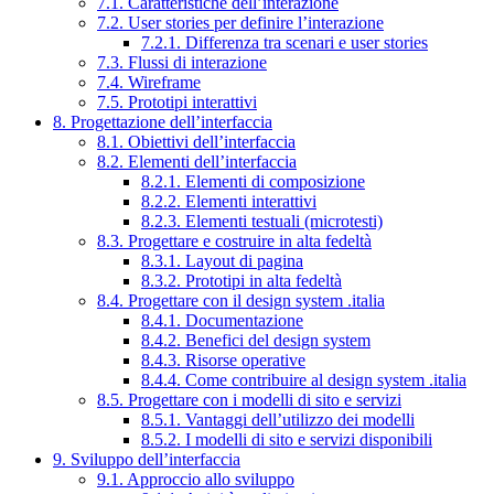
7.1. Caratteristiche dell’interazione
7.2. User stories per definire l’interazione
7.2.1. Differenza tra scenari e user stories
7.3. Flussi di interazione
7.4. Wireframe
7.5. Prototipi interattivi
8. Progettazione dell’interfaccia
8.1. Obiettivi dell’interfaccia
8.2. Elementi dell’interfaccia
8.2.1. Elementi di composizione
8.2.2. Elementi interattivi
8.2.3. Elementi testuali (microtesti)
8.3. Progettare e costruire in alta fedeltà
8.3.1. Layout di pagina
8.3.2. Prototipi in alta fedeltà
8.4. Progettare con il design system .italia
8.4.1. Documentazione
8.4.2. Benefici del design system
8.4.3. Risorse operative
8.4.4. Come contribuire al design system .italia
8.5. Progettare con i modelli di sito e servizi
8.5.1. Vantaggi dell’utilizzo dei modelli
8.5.2. I modelli di sito e servizi disponibili
9. Sviluppo dell’interfaccia
9.1. Approccio allo sviluppo