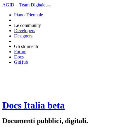
AGID
+
Team Digitale
Piano Triennale
Le community
Developers
Designers
Gli strumenti
Forum
Docs
GitHub
Docs Italia
beta
Documenti pubblici, digitali.