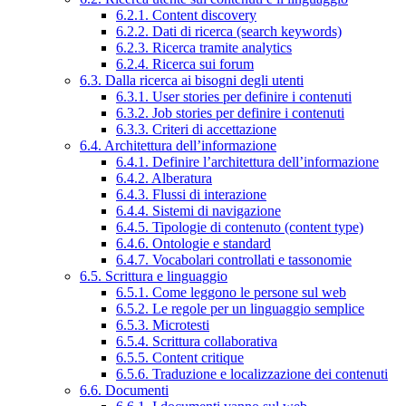
6.2.1. Content discovery
6.2.2. Dati di ricerca (search keywords)
6.2.3. Ricerca tramite analytics
6.2.4. Ricerca sui forum
6.3. Dalla ricerca ai bisogni degli utenti
6.3.1. User stories per definire i contenuti
6.3.2. Job stories per definire i contenuti
6.3.3. Criteri di accettazione
6.4. Architettura dell’informazione
6.4.1. Definire l’architettura dell’informazione
6.4.2. Alberatura
6.4.3. Flussi di interazione
6.4.4. Sistemi di navigazione
6.4.5. Tipologie di contenuto (content type)
6.4.6. Ontologie e standard
6.4.7. Vocabolari controllati e tassonomie
6.5. Scrittura e linguaggio
6.5.1. Come leggono le persone sul web
6.5.2. Le regole per un linguaggio semplice
6.5.3. Microtesti
6.5.4. Scrittura collaborativa
6.5.5. Content critique
6.5.6. Traduzione e localizzazione dei contenuti
6.6. Documenti