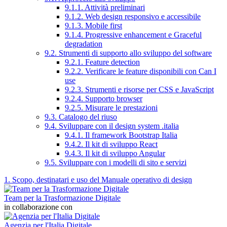
9.1.1. Attività preliminari
9.1.2. Web design responsivo e accessibile
9.1.3. Mobile first
9.1.4. Progressive enhancement e Graceful
degradation
9.2. Strumenti di supporto allo sviluppo del software
9.2.1. Feature detection
9.2.2. Verificare le feature disponibili con Can I
use
9.2.3. Strumenti e risorse per CSS e JavaScript
9.2.4. Supporto browser
9.2.5. Misurare le prestazioni
9.3. Catalogo del riuso
9.4. Sviluppare con il design system .italia
9.4.1. Il framework Bootstrap Italia
9.4.2. Il kit di sviluppo React
9.4.3. Il kit di sviluppo Angular
9.5. Sviluppare con i modelli di sito e servizi
1. Scopo, destinatari e uso del Manuale operativo di design
Team per la Trasformazione Digitale
in collaborazione con
Agenzia per l'Italia Digitale