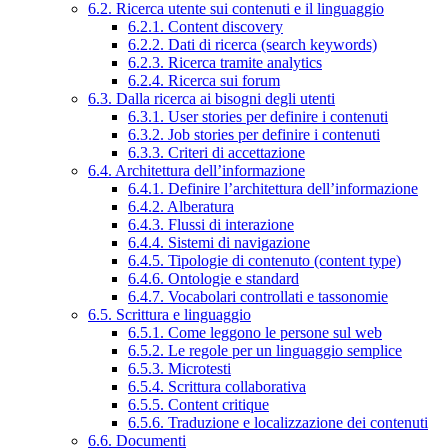
6.2. Ricerca utente sui contenuti e il linguaggio
6.2.1. Content discovery
6.2.2. Dati di ricerca (search keywords)
6.2.3. Ricerca tramite analytics
6.2.4. Ricerca sui forum
6.3. Dalla ricerca ai bisogni degli utenti
6.3.1. User stories per definire i contenuti
6.3.2. Job stories per definire i contenuti
6.3.3. Criteri di accettazione
6.4. Architettura dell’informazione
6.4.1. Definire l’architettura dell’informazione
6.4.2. Alberatura
6.4.3. Flussi di interazione
6.4.4. Sistemi di navigazione
6.4.5. Tipologie di contenuto (content type)
6.4.6. Ontologie e standard
6.4.7. Vocabolari controllati e tassonomie
6.5. Scrittura e linguaggio
6.5.1. Come leggono le persone sul web
6.5.2. Le regole per un linguaggio semplice
6.5.3. Microtesti
6.5.4. Scrittura collaborativa
6.5.5. Content critique
6.5.6. Traduzione e localizzazione dei contenuti
6.6. Documenti