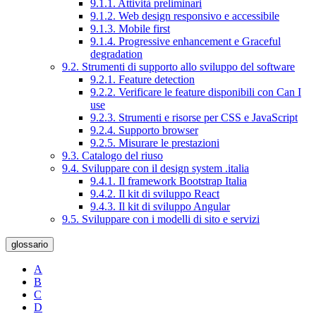
9.1.1. Attività preliminari
9.1.2. Web design responsivo e accessibile
9.1.3. Mobile first
9.1.4. Progressive enhancement e Graceful
degradation
9.2. Strumenti di supporto allo sviluppo del software
9.2.1. Feature detection
9.2.2. Verificare le feature disponibili con Can I
use
9.2.3. Strumenti e risorse per CSS e JavaScript
9.2.4. Supporto browser
9.2.5. Misurare le prestazioni
9.3. Catalogo del riuso
9.4. Sviluppare con il design system .italia
9.4.1. Il framework Bootstrap Italia
9.4.2. Il kit di sviluppo React
9.4.3. Il kit di sviluppo Angular
9.5. Sviluppare con i modelli di sito e servizi
glossario
A
B
C
D