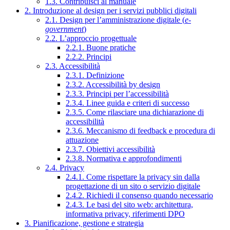
1.3. Contribuisci al manuale
2. Introduzione al design per i servizi pubblici digitali
2.1. Design per l’amministrazione digitale (
e-
government
)
2.2. L’approccio progettuale
2.2.1. Buone pratiche
2.2.2. Principi
2.3. Accessibilità
2.3.1. Definizione
2.3.2. Accessibilità by design
2.3.3. Principi per l’accessibilità
2.3.4. Linee guida e criteri di successo
2.3.5. Come rilasciare una dichiarazione di
accessibilità
2.3.6. Meccanismo di feedback e procedura di
attuazione
2.3.7. Obiettivi accessibilità
2.3.8. Normativa e approfondimenti
2.4. Privacy
2.4.1. Come rispettare la privacy sin dalla
progettazione di un sito o servizio digitale
2.4.2. Richiedi il consenso quando necessario
2.4.3. Le basi del sito web: architettura,
informativa privacy, riferimenti DPO
3. Pianificazione, gestione e strategia