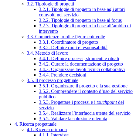
3.2. Tipologie di progetti
3.2.1. Tipologie di progetto in base agli attori
coinvolti nel servizio
3.2.2. Tipologie di progetto in base al focus
3.2.3. Tipologie di progetto in base all’ambito di
intervento
3.3. Competenze, ruoli e figure coinvolte
3.3.1. Coordinatore di progetto
3.3.2. Definire ruoli e responsabilità
3.4. Metodo di lavoro
3.4.1. Definire processi, strumenti e rituali
3.4.2. Curare la documentazione di progetto
3.4.3. Organizzare tavoli tecnici collaborativi
3.4.4. Prendere decisioni
3.5. Il processo progettuale
3.5.1. Organizzare il progetto e la sua gestione
3.5.2. Comprendere il contesto d’uso del servizio
pubblico
3.5.3. Progettare i processi e i
touchpoint
del
servizio
3.5.4. Realizzare l’interfaccia utente del servizio
3.5.5. Validare la soluzione ottenuta
4. Ricerca progettuale
4.1. Ricerca primaria
4.1.1. Interviste