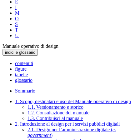
E
I
M
O
S
T
U
Manuale operativo di design
indici e glossario
contenuti
figure
tabelle
glossario
Sommario
1. Scopo, destinatari e uso del Manuale operativo di design
1.1. Versionamento e storico
1.2. Consultazione del manuale
1.3. Contribuisci al manuale
2. Introduzione al design per i servizi pubblici digitali
2.1. Design per l’amministrazione digitale (
e-
government
)