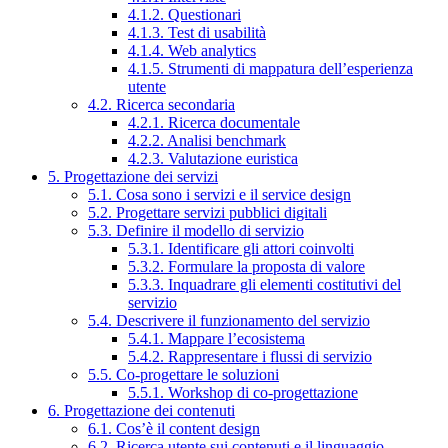
4.1.2. Questionari
4.1.3. Test di usabilità
4.1.4. Web analytics
4.1.5. Strumenti di mappatura dell’esperienza
utente
4.2. Ricerca secondaria
4.2.1. Ricerca documentale
4.2.2. Analisi benchmark
4.2.3. Valutazione euristica
5. Progettazione dei servizi
5.1. Cosa sono i servizi e il service design
5.2. Progettare servizi pubblici digitali
5.3. Definire il modello di servizio
5.3.1. Identificare gli attori coinvolti
5.3.2. Formulare la proposta di valore
5.3.3. Inquadrare gli elementi costitutivi del
servizio
5.4. Descrivere il funzionamento del servizio
5.4.1. Mappare l’ecosistema
5.4.2. Rappresentare i flussi di servizio
5.5. Co-progettare le soluzioni
5.5.1. Workshop di co-progettazione
6. Progettazione dei contenuti
6.1. Cos’è il content design
6.2. Ricerca utente sui contenuti e il linguaggio