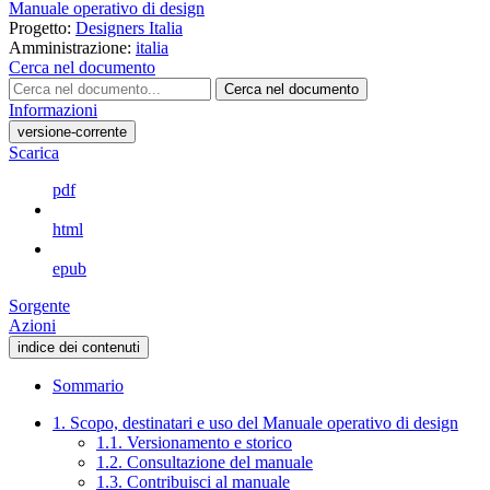
Manuale operativo di design
Progetto:
Designers Italia
Amministrazione:
italia
Cerca nel documento
Cerca nel documento
Informazioni
versione-corrente
Scarica
pdf
html
epub
Sorgente
Azioni
indice dei contenuti
Sommario
1. Scopo, destinatari e uso del Manuale operativo di design
1.1. Versionamento e storico
1.2. Consultazione del manuale
1.3. Contribuisci al manuale