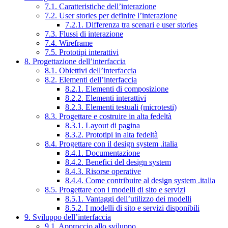
7.1. Caratteristiche dell’interazione
7.2. User stories per definire l’interazione
7.2.1. Differenza tra scenari e user stories
7.3. Flussi di interazione
7.4. Wireframe
7.5. Prototipi interattivi
8. Progettazione dell’interfaccia
8.1. Obiettivi dell’interfaccia
8.2. Elementi dell’interfaccia
8.2.1. Elementi di composizione
8.2.2. Elementi interattivi
8.2.3. Elementi testuali (microtesti)
8.3. Progettare e costruire in alta fedeltà
8.3.1. Layout di pagina
8.3.2. Prototipi in alta fedeltà
8.4. Progettare con il design system .italia
8.4.1. Documentazione
8.4.2. Benefici del design system
8.4.3. Risorse operative
8.4.4. Come contribuire al design system .italia
8.5. Progettare con i modelli di sito e servizi
8.5.1. Vantaggi dell’utilizzo dei modelli
8.5.2. I modelli di sito e servizi disponibili
9. Sviluppo dell’interfaccia
9.1. Approccio allo sviluppo