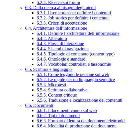
6.2.4. Ricerca sui forum
6.3. Dalla ricerca ai bisogni degli utenti
6.3.1. User stories per definire i contenuti
6.3.2. Job stories per definire i contenuti
6.3.3. Criteri di accettazione
6.4. Architettura dell’informazione
6.4.1. Definire l’architettura dell’informazione
6.4.2. Alberatura
6.4.3. Flussi di interazione
6.4.4. Sistemi di navigazione
6.4.5. Tipologie di contenuto (content type)
6.4.6. Ontologie e standard
6.4.7. Vocabolari controllati e tassonomie
6.5. Scrittura e linguaggio
6.5.1. Come leggono le persone sul web
6.5.2. Le regole per un linguaggio semplice
6.5.3. Microtesti
6.5.4. Scrittura collaborativa
6.5.5. Content critique
6.5.6. Traduzione e localizzazione dei contenuti
6.6. Documenti
6.6.1. I documenti vanno sul web
6.6.2. Tipi di documenti
6.6.3. Formato di lettura dei documenti elettronici
6.6.4. Modalità di produzione dei documenti