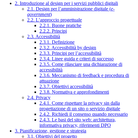
2. Introduzione al design per i servizi pubblici digitali
2.1. Design per l’amministrazione digitale (
e-
government
)
2.2. L’approccio progettuale
2.2.1. Buone pratiche
2.2.2. Principi
2.3. Accessibilità
2.3.1. Definizione
2.3.2. Accessibilità by design
2.3.3. Principi per l’accessibilità
2.3.4. Linee guida e criteri di successo
2.3.5. Come rilasciare una dichiarazione di
accessibilità
2.3.6. Meccanismo di feedback e procedura di
attuazione
2.3.7. Obiettivi accessibilità
2.3.8. Normativa e approfondimenti
2.4. Privacy
2.4.1. Come rispettare la privacy sin dalla
progettazione di un sito o servizio digitale
2.4.2. Richiedi il consenso quando necessario
2.4.3. Le basi del sito web: architettura,
informativa privacy, riferimenti DPO
3. Pianificazione, gestione e strategia
3.1. Obiettivi del progetto