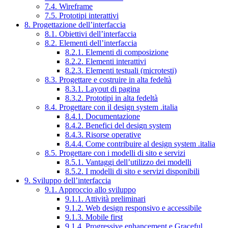
7.4. Wireframe
7.5. Prototipi interattivi
8. Progettazione dell’interfaccia
8.1. Obiettivi dell’interfaccia
8.2. Elementi dell’interfaccia
8.2.1. Elementi di composizione
8.2.2. Elementi interattivi
8.2.3. Elementi testuali (microtesti)
8.3. Progettare e costruire in alta fedeltà
8.3.1. Layout di pagina
8.3.2. Prototipi in alta fedeltà
8.4. Progettare con il design system .italia
8.4.1. Documentazione
8.4.2. Benefici del design system
8.4.3. Risorse operative
8.4.4. Come contribuire al design system .italia
8.5. Progettare con i modelli di sito e servizi
8.5.1. Vantaggi dell’utilizzo dei modelli
8.5.2. I modelli di sito e servizi disponibili
9. Sviluppo dell’interfaccia
9.1. Approccio allo sviluppo
9.1.1. Attività preliminari
9.1.2. Web design responsivo e accessibile
9.1.3. Mobile first
9.1.4. Progressive enhancement e Graceful