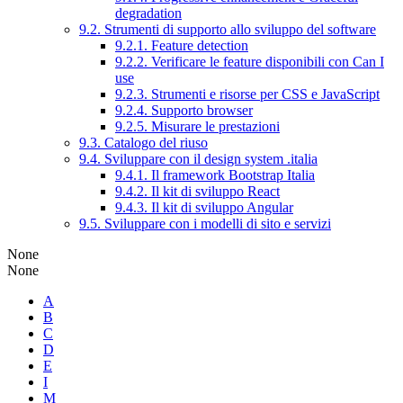
degradation
9.2. Strumenti di supporto allo sviluppo del software
9.2.1. Feature detection
9.2.2. Verificare le feature disponibili con Can I
use
9.2.3. Strumenti e risorse per CSS e JavaScript
9.2.4. Supporto browser
9.2.5. Misurare le prestazioni
9.3. Catalogo del riuso
9.4. Sviluppare con il design system .italia
9.4.1. Il framework Bootstrap Italia
9.4.2. Il kit di sviluppo React
9.4.3. Il kit di sviluppo Angular
9.5. Sviluppare con i modelli di sito e servizi
None
None
A
B
C
D
E
I
M