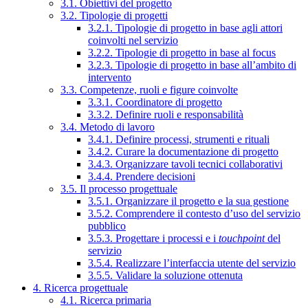
3.1. Obiettivi del progetto
3.2. Tipologie di progetti
3.2.1. Tipologie di progetto in base agli attori
coinvolti nel servizio
3.2.2. Tipologie di progetto in base al focus
3.2.3. Tipologie di progetto in base all’ambito di
intervento
3.3. Competenze, ruoli e figure coinvolte
3.3.1. Coordinatore di progetto
3.3.2. Definire ruoli e responsabilità
3.4. Metodo di lavoro
3.4.1. Definire processi, strumenti e rituali
3.4.2. Curare la documentazione di progetto
3.4.3. Organizzare tavoli tecnici collaborativi
3.4.4. Prendere decisioni
3.5. Il processo progettuale
3.5.1. Organizzare il progetto e la sua gestione
3.5.2. Comprendere il contesto d’uso del servizio
pubblico
3.5.3. Progettare i processi e i
touchpoint
del
servizio
3.5.4. Realizzare l’interfaccia utente del servizio
3.5.5. Validare la soluzione ottenuta
4. Ricerca progettuale
4.1. Ricerca primaria