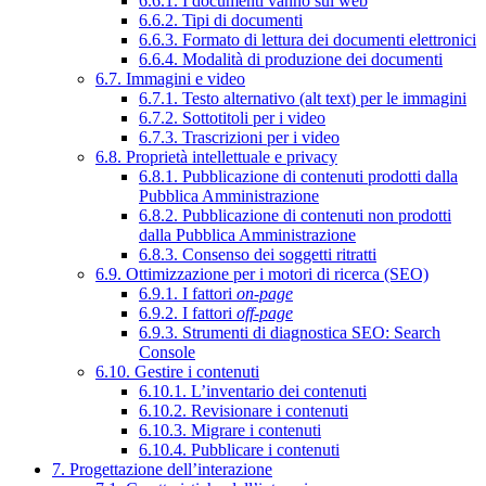
6.6.1. I documenti vanno sul web
6.6.2. Tipi di documenti
6.6.3. Formato di lettura dei documenti elettronici
6.6.4. Modalità di produzione dei documenti
6.7. Immagini e video
6.7.1. Testo alternativo (alt text) per le immagini
6.7.2. Sottotitoli per i video
6.7.3. Trascrizioni per i video
6.8. Proprietà intellettuale e privacy
6.8.1. Pubblicazione di contenuti prodotti dalla
Pubblica Amministrazione
6.8.2. Pubblicazione di contenuti non prodotti
dalla Pubblica Amministrazione
6.8.3. Consenso dei soggetti ritratti
6.9. Ottimizzazione per i motori di ricerca (SEO)
6.9.1. I fattori
on-page
6.9.2. I fattori
off-page
6.9.3. Strumenti di diagnostica SEO: Search
Console
6.10. Gestire i contenuti
6.10.1. L’inventario dei contenuti
6.10.2. Revisionare i contenuti
6.10.3. Migrare i contenuti
6.10.4. Pubblicare i contenuti
7. Progettazione dell’interazione