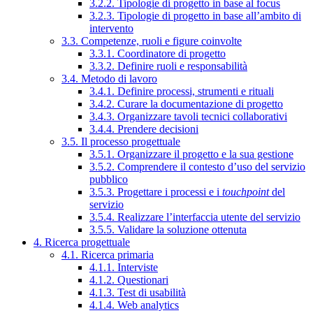
3.2.2. Tipologie di progetto in base al focus
3.2.3. Tipologie di progetto in base all’ambito di
intervento
3.3. Competenze, ruoli e figure coinvolte
3.3.1. Coordinatore di progetto
3.3.2. Definire ruoli e responsabilità
3.4. Metodo di lavoro
3.4.1. Definire processi, strumenti e rituali
3.4.2. Curare la documentazione di progetto
3.4.3. Organizzare tavoli tecnici collaborativi
3.4.4. Prendere decisioni
3.5. Il processo progettuale
3.5.1. Organizzare il progetto e la sua gestione
3.5.2. Comprendere il contesto d’uso del servizio
pubblico
3.5.3. Progettare i processi e i
touchpoint
del
servizio
3.5.4. Realizzare l’interfaccia utente del servizio
3.5.5. Validare la soluzione ottenuta
4. Ricerca progettuale
4.1. Ricerca primaria
4.1.1. Interviste
4.1.2. Questionari
4.1.3. Test di usabilità
4.1.4. Web analytics