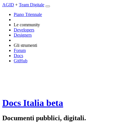
AGID
+
Team Digitale
Piano Triennale
Le community
Developers
Designers
Gli strumenti
Forum
Docs
GitHub
Docs Italia
beta
Documenti pubblici, digitali.