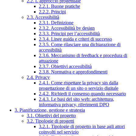
2.2. L’approccio progettuale
2.2.1. Buone pratiche
2.2.2. Principi
2.3. Accessibilità
2.3.1. Definizione
2.3.2. Accessibilità by design
2.3.3. Principi per l’accessibilità
2.3.4. Linee guida e criteri di successo
2.3.5. Come rilasciare una dichiarazione di
accessibilità
2.3.6. Meccanismo di feedback e procedura di
attuazione
2.3.7. Obiettivi accessibilità
2.3.8. Normativa e approfondimenti
2.4. Privacy
2.4.1. Come rispettare la privacy sin dalla
progettazione di un sito o servizio digitale
2.4.2. Richiedi il consenso quando necessario
2.4.3. Le basi del sito web: architettura,
informativa privacy, riferimenti DPO
3. Pianificazione, gestione e strategia
3.1. Obiettivi del progetto
3.2. Tipologie di progetti
3.2.1. Tipologie di progetto in base agli attori
coinvolti nel servizio