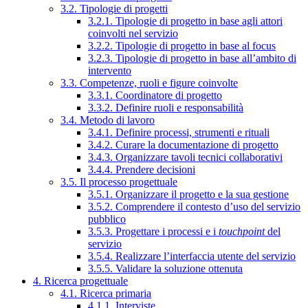
3.2. Tipologie di progetti
3.2.1. Tipologie di progetto in base agli attori
coinvolti nel servizio
3.2.2. Tipologie di progetto in base al focus
3.2.3. Tipologie di progetto in base all’ambito di
intervento
3.3. Competenze, ruoli e figure coinvolte
3.3.1. Coordinatore di progetto
3.3.2. Definire ruoli e responsabilità
3.4. Metodo di lavoro
3.4.1. Definire processi, strumenti e rituali
3.4.2. Curare la documentazione di progetto
3.4.3. Organizzare tavoli tecnici collaborativi
3.4.4. Prendere decisioni
3.5. Il processo progettuale
3.5.1. Organizzare il progetto e la sua gestione
3.5.2. Comprendere il contesto d’uso del servizio
pubblico
3.5.3. Progettare i processi e i
touchpoint
del
servizio
3.5.4. Realizzare l’interfaccia utente del servizio
3.5.5. Validare la soluzione ottenuta
4. Ricerca progettuale
4.1. Ricerca primaria
4.1.1. Interviste