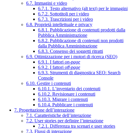
6.7. Immagini e video
6.7.1. Testo alternativo (alt text) per le immagini
6.7.2. Sottotitoli per i video
6.7.3. Trascrizioni per i video
6.8. Proprietà intellettuale e privacy
6.8.1. Pubblicazione di contenuti prodotti dalla
Pubblica Amministrazione
6.8.2. Pubblicazione di contenuti non prodotti
dalla Pubblica Amministrazione
6.8.3. Consenso dei soggetti ritratti
6.9. Ottimizzazione per i motori di ricerca (SEO)
6.9.1. I fattori
on-page
6.9.2. I fattori
off-page
6.9.3. Strumenti di diagnostica SEO: Search
Console
6.10. Gestire i contenuti
6.10.1. L’inventario dei contenuti
6.10.2. Revisionare i contenuti
6.10.3. Migrare i contenuti
6.10.4. Pubblicare i contenuti
7. Progettazione dell’interazione
7.1. Caratteristiche dell’interazione
7.2. User stories per definire l’interazione
7.2.1. Differenza tra scenari e user stories
7.3. Flussi di interazione