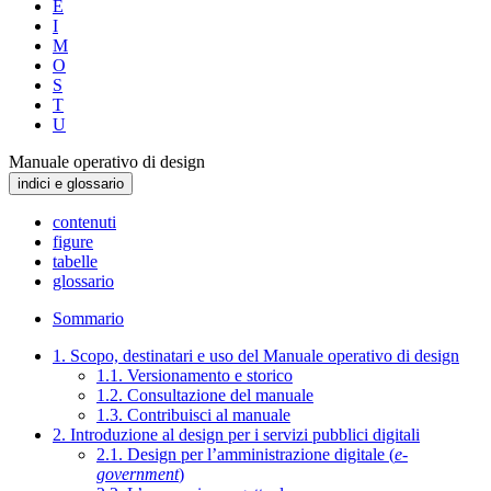
E
I
M
O
S
T
U
Manuale operativo di design
indici e glossario
contenuti
figure
tabelle
glossario
Sommario
1. Scopo, destinatari e uso del Manuale operativo di design
1.1. Versionamento e storico
1.2. Consultazione del manuale
1.3. Contribuisci al manuale
2. Introduzione al design per i servizi pubblici digitali
2.1. Design per l’amministrazione digitale (
e-
government
)