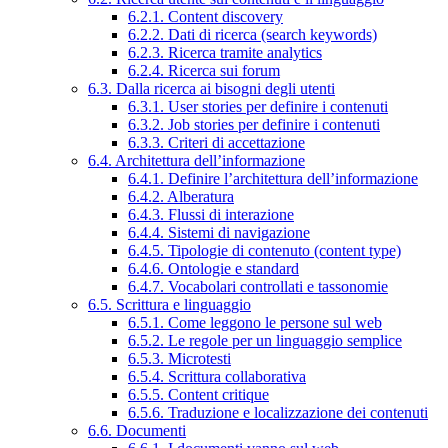
6.2.1. Content discovery
6.2.2. Dati di ricerca (search keywords)
6.2.3. Ricerca tramite analytics
6.2.4. Ricerca sui forum
6.3. Dalla ricerca ai bisogni degli utenti
6.3.1. User stories per definire i contenuti
6.3.2. Job stories per definire i contenuti
6.3.3. Criteri di accettazione
6.4. Architettura dell’informazione
6.4.1. Definire l’architettura dell’informazione
6.4.2. Alberatura
6.4.3. Flussi di interazione
6.4.4. Sistemi di navigazione
6.4.5. Tipologie di contenuto (content type)
6.4.6. Ontologie e standard
6.4.7. Vocabolari controllati e tassonomie
6.5. Scrittura e linguaggio
6.5.1. Come leggono le persone sul web
6.5.2. Le regole per un linguaggio semplice
6.5.3. Microtesti
6.5.4. Scrittura collaborativa
6.5.5. Content critique
6.5.6. Traduzione e localizzazione dei contenuti
6.6. Documenti