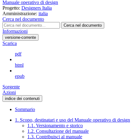
Manuale operativo di design
Progetto:
Designers Italia
Amministrazione:
italia
Cerca nel documento
Cerca nel documento
Informazioni
versione-corrente
Scarica
pdf
html
epub
Sorgente
Azioni
indice dei contenuti
Sommario
1. Scopo, destinatari e uso del Manuale operativo di design
1.1. Versionamento e storico
1.2. Consultazione del manuale
1.3. Contribuisci al manuale