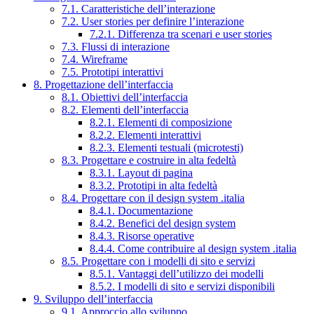
7.1. Caratteristiche dell’interazione
7.2. User stories per definire l’interazione
7.2.1. Differenza tra scenari e user stories
7.3. Flussi di interazione
7.4. Wireframe
7.5. Prototipi interattivi
8. Progettazione dell’interfaccia
8.1. Obiettivi dell’interfaccia
8.2. Elementi dell’interfaccia
8.2.1. Elementi di composizione
8.2.2. Elementi interattivi
8.2.3. Elementi testuali (microtesti)
8.3. Progettare e costruire in alta fedeltà
8.3.1. Layout di pagina
8.3.2. Prototipi in alta fedeltà
8.4. Progettare con il design system .italia
8.4.1. Documentazione
8.4.2. Benefici del design system
8.4.3. Risorse operative
8.4.4. Come contribuire al design system .italia
8.5. Progettare con i modelli di sito e servizi
8.5.1. Vantaggi dell’utilizzo dei modelli
8.5.2. I modelli di sito e servizi disponibili
9. Sviluppo dell’interfaccia
9.1. Approccio allo sviluppo