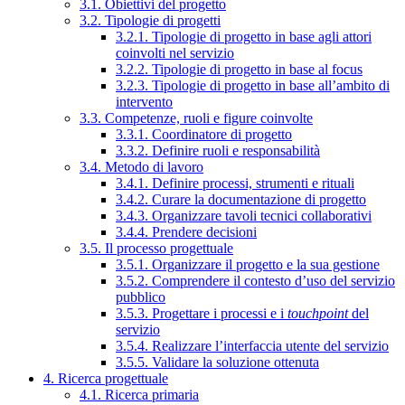
3.1. Obiettivi del progetto
3.2. Tipologie di progetti
3.2.1. Tipologie di progetto in base agli attori
coinvolti nel servizio
3.2.2. Tipologie di progetto in base al focus
3.2.3. Tipologie di progetto in base all’ambito di
intervento
3.3. Competenze, ruoli e figure coinvolte
3.3.1. Coordinatore di progetto
3.3.2. Definire ruoli e responsabilità
3.4. Metodo di lavoro
3.4.1. Definire processi, strumenti e rituali
3.4.2. Curare la documentazione di progetto
3.4.3. Organizzare tavoli tecnici collaborativi
3.4.4. Prendere decisioni
3.5. Il processo progettuale
3.5.1. Organizzare il progetto e la sua gestione
3.5.2. Comprendere il contesto d’uso del servizio
pubblico
3.5.3. Progettare i processi e i
touchpoint
del
servizio
3.5.4. Realizzare l’interfaccia utente del servizio
3.5.5. Validare la soluzione ottenuta
4. Ricerca progettuale
4.1. Ricerca primaria