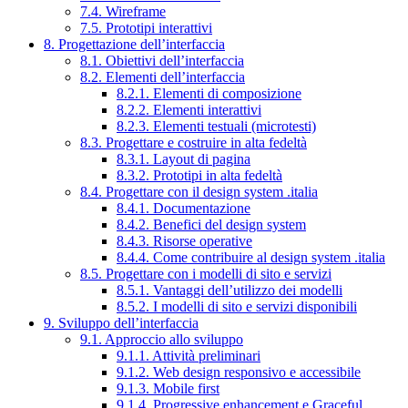
7.4. Wireframe
7.5. Prototipi interattivi
8. Progettazione dell’interfaccia
8.1. Obiettivi dell’interfaccia
8.2. Elementi dell’interfaccia
8.2.1. Elementi di composizione
8.2.2. Elementi interattivi
8.2.3. Elementi testuali (microtesti)
8.3. Progettare e costruire in alta fedeltà
8.3.1. Layout di pagina
8.3.2. Prototipi in alta fedeltà
8.4. Progettare con il design system .italia
8.4.1. Documentazione
8.4.2. Benefici del design system
8.4.3. Risorse operative
8.4.4. Come contribuire al design system .italia
8.5. Progettare con i modelli di sito e servizi
8.5.1. Vantaggi dell’utilizzo dei modelli
8.5.2. I modelli di sito e servizi disponibili
9. Sviluppo dell’interfaccia
9.1. Approccio allo sviluppo
9.1.1. Attività preliminari
9.1.2. Web design responsivo e accessibile
9.1.3. Mobile first
9.1.4. Progressive enhancement e Graceful