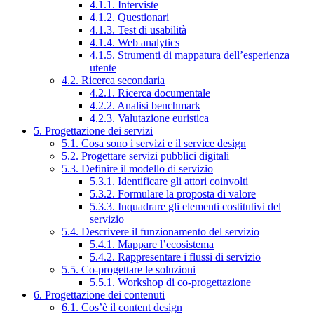
4.1.1. Interviste
4.1.2. Questionari
4.1.3. Test di usabilità
4.1.4. Web analytics
4.1.5. Strumenti di mappatura dell’esperienza
utente
4.2. Ricerca secondaria
4.2.1. Ricerca documentale
4.2.2. Analisi benchmark
4.2.3. Valutazione euristica
5. Progettazione dei servizi
5.1. Cosa sono i servizi e il service design
5.2. Progettare servizi pubblici digitali
5.3. Definire il modello di servizio
5.3.1. Identificare gli attori coinvolti
5.3.2. Formulare la proposta di valore
5.3.3. Inquadrare gli elementi costitutivi del
servizio
5.4. Descrivere il funzionamento del servizio
5.4.1. Mappare l’ecosistema
5.4.2. Rappresentare i flussi di servizio
5.5. Co-progettare le soluzioni
5.5.1. Workshop di co-progettazione
6. Progettazione dei contenuti
6.1. Cos’è il content design