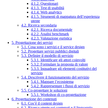
4.1.2. Questionari
4.1.3. Test di usabilità
4.1.4. Web analytics
4.1.5. Strumenti di mappatura dell’esperienza
utente
4.2. Ricerca secondaria
4.2.1. Ricerca documentale
4.2.2. Analisi benchmark
4.2.3. Valutazione euristica
5. Progettazione dei servizi
5.1. Cosa sono i servizi e il service design
5.2. Progettare servizi pubblici digitali
5.3. Definire il modello di servizio
5.3.1. Identificare gli attori coinvolti
5.3.2. Formulare la proposta di valore
5.3.3. Inquadrare gli elementi costitutivi del
servizio
5.4. Descrivere il funzionamento del servizio
5.4.1. Mappare l’ecosistema
5.4.2. Rappresentare i flussi di servizio
5.5. Co-progettare le soluzioni
5.5.1. Workshop di co-progettazione
6. Progettazione dei contenuti
6.1. Cos’è il content design
6.2. Ricerca utente sui contenuti e il linguaggio