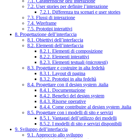
7.1. Caratteristiche dell’interazione
7.2. User stories per definire l’interazione
7.2.1. Differenza tra scenari e user stories
7.3. Flussi di interazione
7.4. Wireframe
7.5. Prototipi interattivi
8. Progettazione dell’interfaccia
8.1. Obiettivi dell’interfaccia
8.2. Elementi dell’interfaccia
8.2.1. Elementi di composizione
8.2.2. Elementi interattivi
8.2.3. Elementi testuali (microtesti)
8.3. Progettare e costruire in alta fedeltà
8.3.1. Layout di pagina
8.3.2. Prototipi in alta fedeltà
8.4. Progettare con il design system .italia
8.4.1. Documentazione
8.4.2. Benefici del design system
8.4.3. Risorse operative
8.4.4. Come contribuire al design system .italia
8.5. Progettare con i modelli di sito e servizi
8.5.1. Vantaggi dell’utilizzo dei modelli
8.5.2. I modelli di sito e servizi disponibili
9. Sviluppo dell’interfaccia
9.1. Approccio allo sviluppo