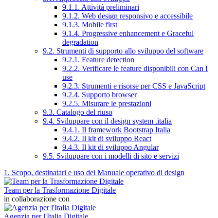
9.1.1. Attività preliminari
9.1.2. Web design responsivo e accessibile
9.1.3. Mobile first
9.1.4. Progressive enhancement e Graceful
degradation
9.2. Strumenti di supporto allo sviluppo del software
9.2.1. Feature detection
9.2.2. Verificare le feature disponibili con Can I
use
9.2.3. Strumenti e risorse per CSS e JavaScript
9.2.4. Supporto browser
9.2.5. Misurare le prestazioni
9.3. Catalogo del riuso
9.4. Sviluppare con il design system .italia
9.4.1. Il framework Bootstrap Italia
9.4.2. Il kit di sviluppo React
9.4.3. Il kit di sviluppo Angular
9.5. Sviluppare con i modelli di sito e servizi
1. Scopo, destinatari e uso del Manuale operativo di design
Team per la Trasformazione Digitale
in collaborazione con
Agenzia per l'Italia Digitale