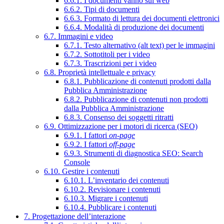
6.6.1. I documenti vanno sul web
6.6.2. Tipi di documenti
6.6.3. Formato di lettura dei documenti elettronici
6.6.4. Modalità di produzione dei documenti
6.7. Immagini e video
6.7.1. Testo alternativo (alt text) per le immagini
6.7.2. Sottotitoli per i video
6.7.3. Trascrizioni per i video
6.8. Proprietà intellettuale e privacy
6.8.1. Pubblicazione di contenuti prodotti dalla
Pubblica Amministrazione
6.8.2. Pubblicazione di contenuti non prodotti
dalla Pubblica Amministrazione
6.8.3. Consenso dei soggetti ritratti
6.9. Ottimizzazione per i motori di ricerca (SEO)
6.9.1. I fattori
on-page
6.9.2. I fattori
off-page
6.9.3. Strumenti di diagnostica SEO: Search
Console
6.10. Gestire i contenuti
6.10.1. L’inventario dei contenuti
6.10.2. Revisionare i contenuti
6.10.3. Migrare i contenuti
6.10.4. Pubblicare i contenuti
7. Progettazione dell’interazione