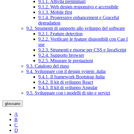
9.1.1. Attività preliminari
9.1.2. Web design responsivo e accessibile
9.1.3. Mobile first
9.1.4. Progressive enhancement e Graceful
degradation
9.2. Strumenti di supporto allo sviluppo del software
9.2.1. Feature detection
9.2.2. Verificare le feature disponibili con Can I
use
9.2.3. Strumenti e risorse per CSS e JavaScript
9.2.4. Supporto browser
9.2.5. Misurare le prestazioni
9.3. Catalogo del riuso
9.4. Sviluppare con il design system .italia
9.4.1. Il framework Bootstrap Italia
9.4.2. Il kit di sviluppo React
9.4.3. Il kit di sviluppo Angular
9.5. Sviluppare con i modelli di sito e servizi
glossario
A
B
C
D