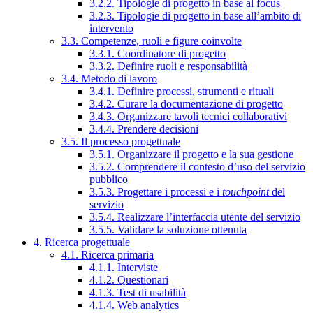
3.2.2. Tipologie di progetto in base al focus
3.2.3. Tipologie di progetto in base all’ambito di
intervento
3.3. Competenze, ruoli e figure coinvolte
3.3.1. Coordinatore di progetto
3.3.2. Definire ruoli e responsabilità
3.4. Metodo di lavoro
3.4.1. Definire processi, strumenti e rituali
3.4.2. Curare la documentazione di progetto
3.4.3. Organizzare tavoli tecnici collaborativi
3.4.4. Prendere decisioni
3.5. Il processo progettuale
3.5.1. Organizzare il progetto e la sua gestione
3.5.2. Comprendere il contesto d’uso del servizio
pubblico
3.5.3. Progettare i processi e i
touchpoint
del
servizio
3.5.4. Realizzare l’interfaccia utente del servizio
3.5.5. Validare la soluzione ottenuta
4. Ricerca progettuale
4.1. Ricerca primaria
4.1.1. Interviste
4.1.2. Questionari
4.1.3. Test di usabilità
4.1.4. Web analytics