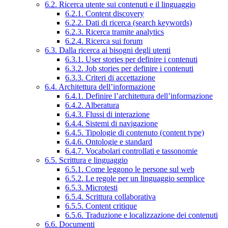
6.2. Ricerca utente sui contenuti e il linguaggio
6.2.1. Content discovery
6.2.2. Dati di ricerca (search keywords)
6.2.3. Ricerca tramite analytics
6.2.4. Ricerca sui forum
6.3. Dalla ricerca ai bisogni degli utenti
6.3.1. User stories per definire i contenuti
6.3.2. Job stories per definire i contenuti
6.3.3. Criteri di accettazione
6.4. Architettura dell’informazione
6.4.1. Definire l’architettura dell’informazione
6.4.2. Alberatura
6.4.3. Flussi di interazione
6.4.4. Sistemi di navigazione
6.4.5. Tipologie di contenuto (content type)
6.4.6. Ontologie e standard
6.4.7. Vocabolari controllati e tassonomie
6.5. Scrittura e linguaggio
6.5.1. Come leggono le persone sul web
6.5.2. Le regole per un linguaggio semplice
6.5.3. Microtesti
6.5.4. Scrittura collaborativa
6.5.5. Content critique
6.5.6. Traduzione e localizzazione dei contenuti
6.6. Documenti