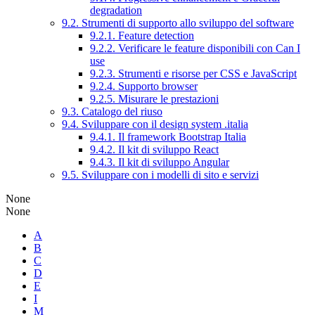
degradation
9.2. Strumenti di supporto allo sviluppo del software
9.2.1. Feature detection
9.2.2. Verificare le feature disponibili con Can I
use
9.2.3. Strumenti e risorse per CSS e JavaScript
9.2.4. Supporto browser
9.2.5. Misurare le prestazioni
9.3. Catalogo del riuso
9.4. Sviluppare con il design system .italia
9.4.1. Il framework Bootstrap Italia
9.4.2. Il kit di sviluppo React
9.4.3. Il kit di sviluppo Angular
9.5. Sviluppare con i modelli di sito e servizi
None
None
A
B
C
D
E
I
M