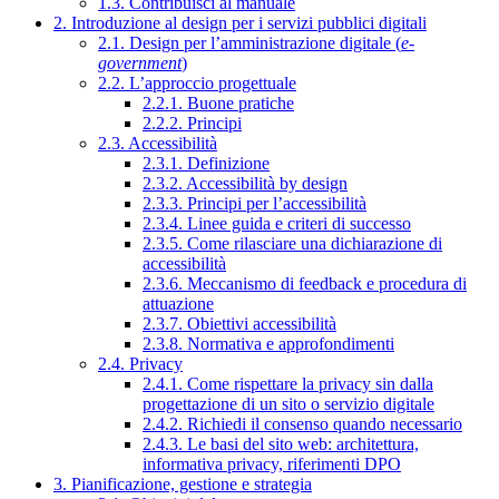
1.3. Contribuisci al manuale
2. Introduzione al design per i servizi pubblici digitali
2.1. Design per l’amministrazione digitale (
e-
government
)
2.2. L’approccio progettuale
2.2.1. Buone pratiche
2.2.2. Principi
2.3. Accessibilità
2.3.1. Definizione
2.3.2. Accessibilità by design
2.3.3. Principi per l’accessibilità
2.3.4. Linee guida e criteri di successo
2.3.5. Come rilasciare una dichiarazione di
accessibilità
2.3.6. Meccanismo di feedback e procedura di
attuazione
2.3.7. Obiettivi accessibilità
2.3.8. Normativa e approfondimenti
2.4. Privacy
2.4.1. Come rispettare la privacy sin dalla
progettazione di un sito o servizio digitale
2.4.2. Richiedi il consenso quando necessario
2.4.3. Le basi del sito web: architettura,
informativa privacy, riferimenti DPO
3. Pianificazione, gestione e strategia