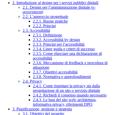
2. Introduzione al design per i servizi pubblici digitali
2.1. Design per l’amministrazione digitale (
e-
government
)
2.2. L’approccio progettuale
2.2.1. Buone pratiche
2.2.2. Principi
2.3. Accessibilità
2.3.1. Definizione
2.3.2. Accessibilità by design
2.3.3. Principi per l’accessibilità
2.3.4. Linee guida e criteri di successo
2.3.5. Come rilasciare una dichiarazione di
accessibilità
2.3.6. Meccanismo di feedback e procedura di
attuazione
2.3.7. Obiettivi accessibilità
2.3.8. Normativa e approfondimenti
2.4. Privacy
2.4.1. Come rispettare la privacy sin dalla
progettazione di un sito o servizio digitale
2.4.2. Richiedi il consenso quando necessario
2.4.3. Le basi del sito web: architettura,
informativa privacy, riferimenti DPO
3. Pianificazione, gestione e strategia
3.1. Obiettivi del progetto