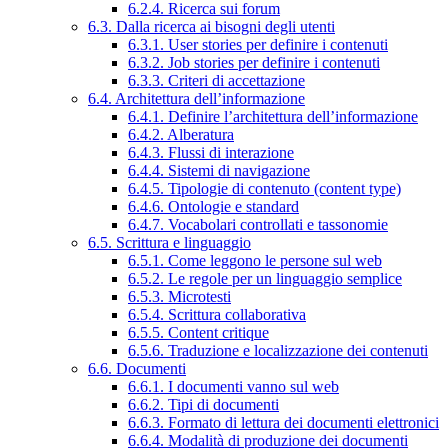
6.2.4. Ricerca sui forum
6.3. Dalla ricerca ai bisogni degli utenti
6.3.1. User stories per definire i contenuti
6.3.2. Job stories per definire i contenuti
6.3.3. Criteri di accettazione
6.4. Architettura dell’informazione
6.4.1. Definire l’architettura dell’informazione
6.4.2. Alberatura
6.4.3. Flussi di interazione
6.4.4. Sistemi di navigazione
6.4.5. Tipologie di contenuto (content type)
6.4.6. Ontologie e standard
6.4.7. Vocabolari controllati e tassonomie
6.5. Scrittura e linguaggio
6.5.1. Come leggono le persone sul web
6.5.2. Le regole per un linguaggio semplice
6.5.3. Microtesti
6.5.4. Scrittura collaborativa
6.5.5. Content critique
6.5.6. Traduzione e localizzazione dei contenuti
6.6. Documenti
6.6.1. I documenti vanno sul web
6.6.2. Tipi di documenti
6.6.3. Formato di lettura dei documenti elettronici
6.6.4. Modalità di produzione dei documenti