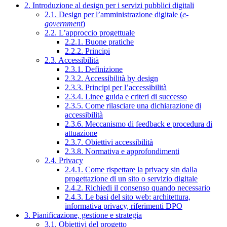
2. Introduzione al design per i servizi pubblici digitali
2.1. Design per l’amministrazione digitale (
e-
government
)
2.2. L’approccio progettuale
2.2.1. Buone pratiche
2.2.2. Principi
2.3. Accessibilità
2.3.1. Definizione
2.3.2. Accessibilità by design
2.3.3. Principi per l’accessibilità
2.3.4. Linee guida e criteri di successo
2.3.5. Come rilasciare una dichiarazione di
accessibilità
2.3.6. Meccanismo di feedback e procedura di
attuazione
2.3.7. Obiettivi accessibilità
2.3.8. Normativa e approfondimenti
2.4. Privacy
2.4.1. Come rispettare la privacy sin dalla
progettazione di un sito o servizio digitale
2.4.2. Richiedi il consenso quando necessario
2.4.3. Le basi del sito web: architettura,
informativa privacy, riferimenti DPO
3. Pianificazione, gestione e strategia
3.1. Obiettivi del progetto