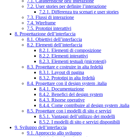
7.1. Caratteristiche dell’interazione
7.2. User stories per definire l’interazione
7.2.1. Differenza tra scenari e user stories
7.3. Flussi di interazione
7.4. Wireframe
7.5. Prototipi interattivi
8. Progettazione dell’interfaccia
8.1. Obiettivi dell’interfaccia
8.2. Elementi dell’interfaccia
8.2.1. Elementi di composizione
8.2.2. Elementi interattivi
8.2.3. Elementi testuali (microtesti)
8.3. Progettare e costruire in alta fedeltà
8.3.1. Layout di pagina
8.3.2. Prototipi in alta fedeltà
8.4. Progettare con il design system .italia
8.4.1. Documentazione
8.4.2. Benefici del design system
8.4.3. Risorse operative
8.4.4. Come contribuire al design system .italia
8.5. Progettare con i modelli di sito e servizi
8.5.1. Vantaggi dell’utilizzo dei modelli
8.5.2. I modelli di sito e servizi disponibili
9. Sviluppo dell’interfaccia
9.1. Approccio allo sviluppo