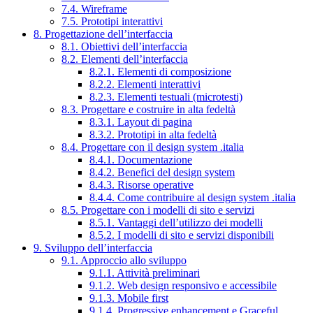
7.4. Wireframe
7.5. Prototipi interattivi
8. Progettazione dell’interfaccia
8.1. Obiettivi dell’interfaccia
8.2. Elementi dell’interfaccia
8.2.1. Elementi di composizione
8.2.2. Elementi interattivi
8.2.3. Elementi testuali (microtesti)
8.3. Progettare e costruire in alta fedeltà
8.3.1. Layout di pagina
8.3.2. Prototipi in alta fedeltà
8.4. Progettare con il design system .italia
8.4.1. Documentazione
8.4.2. Benefici del design system
8.4.3. Risorse operative
8.4.4. Come contribuire al design system .italia
8.5. Progettare con i modelli di sito e servizi
8.5.1. Vantaggi dell’utilizzo dei modelli
8.5.2. I modelli di sito e servizi disponibili
9. Sviluppo dell’interfaccia
9.1. Approccio allo sviluppo
9.1.1. Attività preliminari
9.1.2. Web design responsivo e accessibile
9.1.3. Mobile first
9.1.4. Progressive enhancement e Graceful