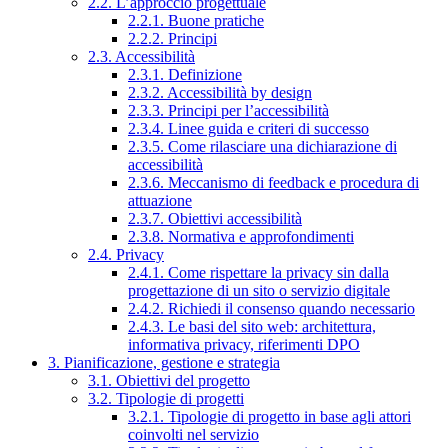
2.2. L’approccio progettuale
2.2.1. Buone pratiche
2.2.2. Principi
2.3. Accessibilità
2.3.1. Definizione
2.3.2. Accessibilità by design
2.3.3. Principi per l’accessibilità
2.3.4. Linee guida e criteri di successo
2.3.5. Come rilasciare una dichiarazione di
accessibilità
2.3.6. Meccanismo di feedback e procedura di
attuazione
2.3.7. Obiettivi accessibilità
2.3.8. Normativa e approfondimenti
2.4. Privacy
2.4.1. Come rispettare la privacy sin dalla
progettazione di un sito o servizio digitale
2.4.2. Richiedi il consenso quando necessario
2.4.3. Le basi del sito web: architettura,
informativa privacy, riferimenti DPO
3. Pianificazione, gestione e strategia
3.1. Obiettivi del progetto
3.2. Tipologie di progetti
3.2.1. Tipologie di progetto in base agli attori
coinvolti nel servizio