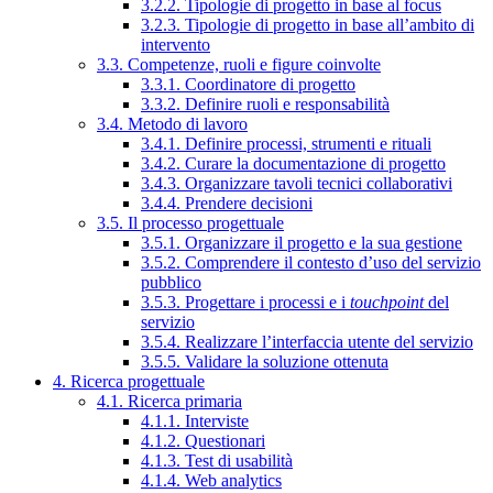
3.2.2. Tipologie di progetto in base al focus
3.2.3. Tipologie di progetto in base all’ambito di
intervento
3.3. Competenze, ruoli e figure coinvolte
3.3.1. Coordinatore di progetto
3.3.2. Definire ruoli e responsabilità
3.4. Metodo di lavoro
3.4.1. Definire processi, strumenti e rituali
3.4.2. Curare la documentazione di progetto
3.4.3. Organizzare tavoli tecnici collaborativi
3.4.4. Prendere decisioni
3.5. Il processo progettuale
3.5.1. Organizzare il progetto e la sua gestione
3.5.2. Comprendere il contesto d’uso del servizio
pubblico
3.5.3. Progettare i processi e i
touchpoint
del
servizio
3.5.4. Realizzare l’interfaccia utente del servizio
3.5.5. Validare la soluzione ottenuta
4. Ricerca progettuale
4.1. Ricerca primaria
4.1.1. Interviste
4.1.2. Questionari
4.1.3. Test di usabilità
4.1.4. Web analytics