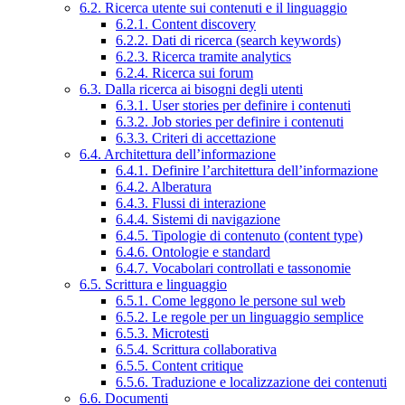
6.2. Ricerca utente sui contenuti e il linguaggio
6.2.1. Content discovery
6.2.2. Dati di ricerca (search keywords)
6.2.3. Ricerca tramite analytics
6.2.4. Ricerca sui forum
6.3. Dalla ricerca ai bisogni degli utenti
6.3.1. User stories per definire i contenuti
6.3.2. Job stories per definire i contenuti
6.3.3. Criteri di accettazione
6.4. Architettura dell’informazione
6.4.1. Definire l’architettura dell’informazione
6.4.2. Alberatura
6.4.3. Flussi di interazione
6.4.4. Sistemi di navigazione
6.4.5. Tipologie di contenuto (content type)
6.4.6. Ontologie e standard
6.4.7. Vocabolari controllati e tassonomie
6.5. Scrittura e linguaggio
6.5.1. Come leggono le persone sul web
6.5.2. Le regole per un linguaggio semplice
6.5.3. Microtesti
6.5.4. Scrittura collaborativa
6.5.5. Content critique
6.5.6. Traduzione e localizzazione dei contenuti
6.6. Documenti