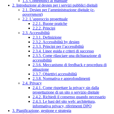
1.3. Contribuisci al manuale
2. Introduzione al design per i servizi pubblici digitali
2.1. Design per l’amministrazione digitale (
e-
government
)
2.2. L’approccio progettuale
2.2.1. Buone pratiche
2.2.2. Principi
2.3. Accessibilità
2.3.1. Definizione
2.3.2. Accessibilità by design
2.3.3. Principi per l’accessibilità
2.3.4. Linee guida e criteri di successo
2.3.5. Come rilasciare una dichiarazione di
accessibilità
2.3.6. Meccanismo di feedback e procedura di
attuazione
2.3.7. Obiettivi accessibilità
2.3.8. Normativa e approfondimenti
2.4. Privacy
2.4.1. Come rispettare la privacy sin dalla
progettazione di un sito o servizio digitale
2.4.2. Richiedi il consenso quando necessario
2.4.3. Le basi del sito web: architettura,
informativa privacy, riferimenti DPO
3. Pianificazione, gestione e strategia