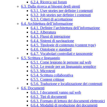
6.2.4. Ricerca sui forum
6.3. Dalla ricerca ai bisogni degli utenti
6.3.1. User stories per definire i contenuti
6.3.2. Job stories per definire i contenuti
6.3.3. Criteri di accettazione
6.4. Architettura dell’informazione
6.4.1. Definire l’architettura dell’informazione
6.4.2. Alberatura
6.4.3. Flussi di interazione
6.4.4. Sistemi di navigazione
6.4.5. Tipologie di contenuto (content type)
6.4.6. Ontologie e standard
6.4.7. Vocabolari controllati e tassonomie
6.5. Scrittura e linguaggio
6.5.1. Come leggono le persone sul web
6.5.2. Le regole per un linguaggio semplice
6.5.3. Microtesti
6.5.4. Scrittura collaborativa
6.5.5. Content critique
6.5.6. Traduzione e localizzazione dei contenuti
6.6. Documenti
6.6.1. I documenti vanno sul web
6.6.2. Tipi di documenti
6.6.3. Formato di lettura dei documenti elettronici
6.6.4. Modalità di produzione dei documenti