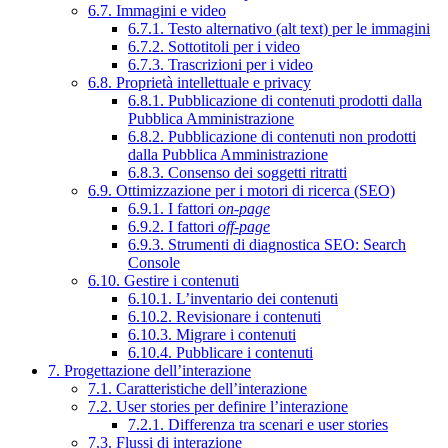
6.7. Immagini e video
6.7.1. Testo alternativo (alt text) per le immagini
6.7.2. Sottotitoli per i video
6.7.3. Trascrizioni per i video
6.8. Proprietà intellettuale e privacy
6.8.1. Pubblicazione di contenuti prodotti dalla
Pubblica Amministrazione
6.8.2. Pubblicazione di contenuti non prodotti
dalla Pubblica Amministrazione
6.8.3. Consenso dei soggetti ritratti
6.9. Ottimizzazione per i motori di ricerca (SEO)
6.9.1. I fattori
on-page
6.9.2. I fattori
off-page
6.9.3. Strumenti di diagnostica SEO: Search
Console
6.10. Gestire i contenuti
6.10.1. L’inventario dei contenuti
6.10.2. Revisionare i contenuti
6.10.3. Migrare i contenuti
6.10.4. Pubblicare i contenuti
7. Progettazione dell’interazione
7.1. Caratteristiche dell’interazione
7.2. User stories per definire l’interazione
7.2.1. Differenza tra scenari e user stories
7.3. Flussi di interazione