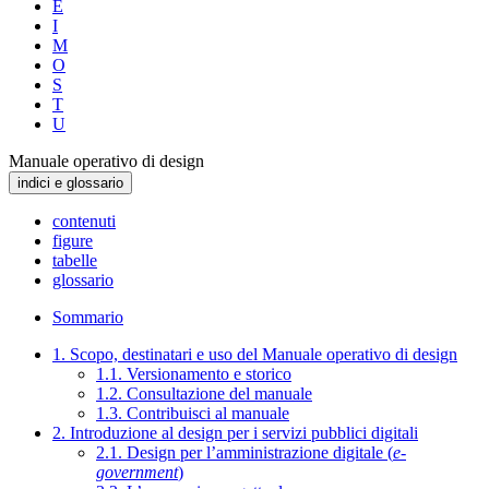
E
I
M
O
S
T
U
Manuale operativo di design
indici e glossario
contenuti
figure
tabelle
glossario
Sommario
1. Scopo, destinatari e uso del Manuale operativo di design
1.1. Versionamento e storico
1.2. Consultazione del manuale
1.3. Contribuisci al manuale
2. Introduzione al design per i servizi pubblici digitali
2.1. Design per l’amministrazione digitale (
e-
government
)