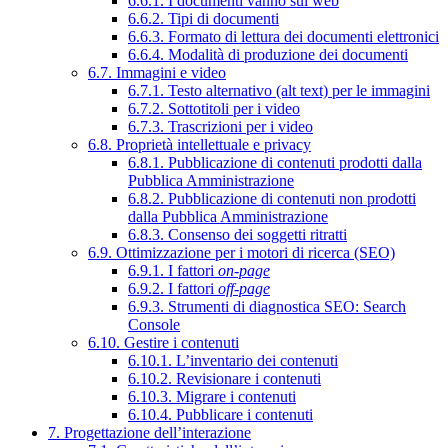
6.6.1. I documenti vanno sul web
6.6.2. Tipi di documenti
6.6.3. Formato di lettura dei documenti elettronici
6.6.4. Modalità di produzione dei documenti
6.7. Immagini e video
6.7.1. Testo alternativo (alt text) per le immagini
6.7.2. Sottotitoli per i video
6.7.3. Trascrizioni per i video
6.8. Proprietà intellettuale e privacy
6.8.1. Pubblicazione di contenuti prodotti dalla
Pubblica Amministrazione
6.8.2. Pubblicazione di contenuti non prodotti
dalla Pubblica Amministrazione
6.8.3. Consenso dei soggetti ritratti
6.9. Ottimizzazione per i motori di ricerca (SEO)
6.9.1. I fattori
on-page
6.9.2. I fattori
off-page
6.9.3. Strumenti di diagnostica SEO: Search
Console
6.10. Gestire i contenuti
6.10.1. L’inventario dei contenuti
6.10.2. Revisionare i contenuti
6.10.3. Migrare i contenuti
6.10.4. Pubblicare i contenuti
7. Progettazione dell’interazione