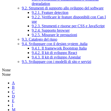
degradation
9.2. Strumenti di supporto allo sviluppo del software
9.2.1. Feature detection
9.2.2. Verificare le feature disponibili con Can I
use
9.2.3. Strumenti e risorse per CSS e JavaScript
9.2.4. Supporto browser
9.2.5. Misurare le prestazioni
9.3. Catalogo del riuso
9.4. Sviluppare con il design system .italia
9.4.1. Il framework Bootstrap Italia
9.4.2. Il kit di sviluppo React
9.4.3. Il kit di sviluppo Angular
9.5. Sviluppare con i modelli di sito e servizi
None
None
A
B
C
D
E
I
M