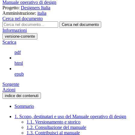
Manuale operativo di design
Progetto:
Designers Italia
Amministrazione:
italia
Cerca nel documento
Cerca nel documento
Informazioni
versione-corrente
Scarica
pdf
html
epub
Sorgente
Azioni
indice dei contenuti
Sommario
1. Scopo, destinatari e uso del Manuale operativo di design
1.1. Versionamento e storico
1.2. Consultazione del manuale
1.3. Contribuisci al manuale