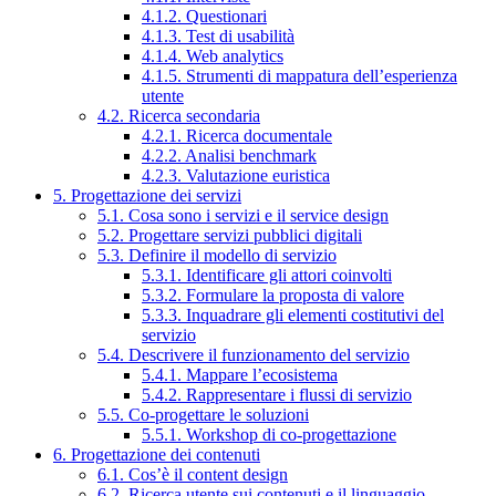
4.1.2. Questionari
4.1.3. Test di usabilità
4.1.4. Web analytics
4.1.5. Strumenti di mappatura dell’esperienza
utente
4.2. Ricerca secondaria
4.2.1. Ricerca documentale
4.2.2. Analisi benchmark
4.2.3. Valutazione euristica
5. Progettazione dei servizi
5.1. Cosa sono i servizi e il service design
5.2. Progettare servizi pubblici digitali
5.3. Definire il modello di servizio
5.3.1. Identificare gli attori coinvolti
5.3.2. Formulare la proposta di valore
5.3.3. Inquadrare gli elementi costitutivi del
servizio
5.4. Descrivere il funzionamento del servizio
5.4.1. Mappare l’ecosistema
5.4.2. Rappresentare i flussi di servizio
5.5. Co-progettare le soluzioni
5.5.1. Workshop di co-progettazione
6. Progettazione dei contenuti
6.1. Cos’è il content design
6.2. Ricerca utente sui contenuti e il linguaggio