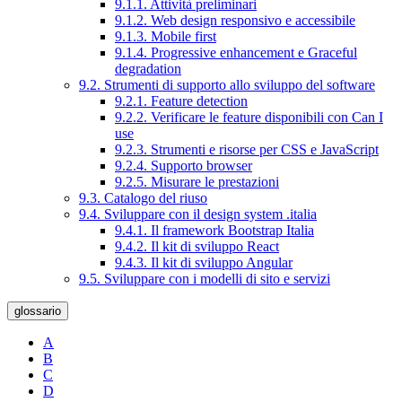
9.1.1. Attività preliminari
9.1.2. Web design responsivo e accessibile
9.1.3. Mobile first
9.1.4. Progressive enhancement e Graceful
degradation
9.2. Strumenti di supporto allo sviluppo del software
9.2.1. Feature detection
9.2.2. Verificare le feature disponibili con Can I
use
9.2.3. Strumenti e risorse per CSS e JavaScript
9.2.4. Supporto browser
9.2.5. Misurare le prestazioni
9.3. Catalogo del riuso
9.4. Sviluppare con il design system .italia
9.4.1. Il framework Bootstrap Italia
9.4.2. Il kit di sviluppo React
9.4.3. Il kit di sviluppo Angular
9.5. Sviluppare con i modelli di sito e servizi
glossario
A
B
C
D