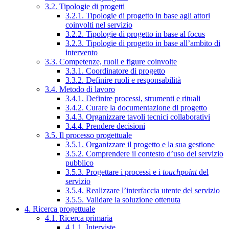
3.2. Tipologie di progetti
3.2.1. Tipologie di progetto in base agli attori
coinvolti nel servizio
3.2.2. Tipologie di progetto in base al focus
3.2.3. Tipologie di progetto in base all’ambito di
intervento
3.3. Competenze, ruoli e figure coinvolte
3.3.1. Coordinatore di progetto
3.3.2. Definire ruoli e responsabilità
3.4. Metodo di lavoro
3.4.1. Definire processi, strumenti e rituali
3.4.2. Curare la documentazione di progetto
3.4.3. Organizzare tavoli tecnici collaborativi
3.4.4. Prendere decisioni
3.5. Il processo progettuale
3.5.1. Organizzare il progetto e la sua gestione
3.5.2. Comprendere il contesto d’uso del servizio
pubblico
3.5.3. Progettare i processi e i
touchpoint
del
servizio
3.5.4. Realizzare l’interfaccia utente del servizio
3.5.5. Validare la soluzione ottenuta
4. Ricerca progettuale
4.1. Ricerca primaria
4.1.1. Interviste