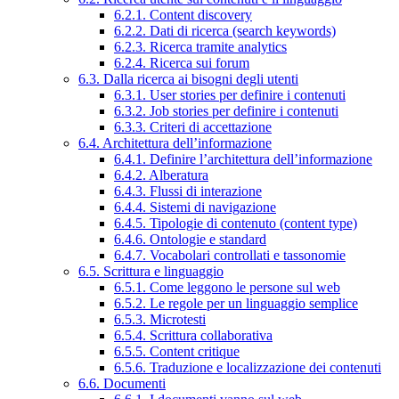
6.2.1. Content discovery
6.2.2. Dati di ricerca (search keywords)
6.2.3. Ricerca tramite analytics
6.2.4. Ricerca sui forum
6.3. Dalla ricerca ai bisogni degli utenti
6.3.1. User stories per definire i contenuti
6.3.2. Job stories per definire i contenuti
6.3.3. Criteri di accettazione
6.4. Architettura dell’informazione
6.4.1. Definire l’architettura dell’informazione
6.4.2. Alberatura
6.4.3. Flussi di interazione
6.4.4. Sistemi di navigazione
6.4.5. Tipologie di contenuto (content type)
6.4.6. Ontologie e standard
6.4.7. Vocabolari controllati e tassonomie
6.5. Scrittura e linguaggio
6.5.1. Come leggono le persone sul web
6.5.2. Le regole per un linguaggio semplice
6.5.3. Microtesti
6.5.4. Scrittura collaborativa
6.5.5. Content critique
6.5.6. Traduzione e localizzazione dei contenuti
6.6. Documenti