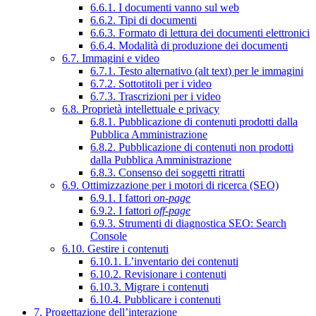
6.6.1. I documenti vanno sul web
6.6.2. Tipi di documenti
6.6.3. Formato di lettura dei documenti elettronici
6.6.4. Modalità di produzione dei documenti
6.7. Immagini e video
6.7.1. Testo alternativo (alt text) per le immagini
6.7.2. Sottotitoli per i video
6.7.3. Trascrizioni per i video
6.8. Proprietà intellettuale e privacy
6.8.1. Pubblicazione di contenuti prodotti dalla
Pubblica Amministrazione
6.8.2. Pubblicazione di contenuti non prodotti
dalla Pubblica Amministrazione
6.8.3. Consenso dei soggetti ritratti
6.9. Ottimizzazione per i motori di ricerca (SEO)
6.9.1. I fattori
on-page
6.9.2. I fattori
off-page
6.9.3. Strumenti di diagnostica SEO: Search
Console
6.10. Gestire i contenuti
6.10.1. L’inventario dei contenuti
6.10.2. Revisionare i contenuti
6.10.3. Migrare i contenuti
6.10.4. Pubblicare i contenuti
7. Progettazione dell’interazione