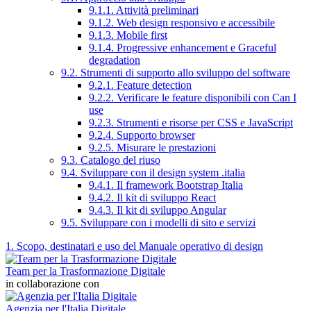
9.1.1. Attività preliminari
9.1.2. Web design responsivo e accessibile
9.1.3. Mobile first
9.1.4. Progressive enhancement e Graceful
degradation
9.2. Strumenti di supporto allo sviluppo del software
9.2.1. Feature detection
9.2.2. Verificare le feature disponibili con Can I
use
9.2.3. Strumenti e risorse per CSS e JavaScript
9.2.4. Supporto browser
9.2.5. Misurare le prestazioni
9.3. Catalogo del riuso
9.4. Sviluppare con il design system .italia
9.4.1. Il framework Bootstrap Italia
9.4.2. Il kit di sviluppo React
9.4.3. Il kit di sviluppo Angular
9.5. Sviluppare con i modelli di sito e servizi
1. Scopo, destinatari e uso del Manuale operativo di design
Team per la Trasformazione Digitale
in collaborazione con
Agenzia per l'Italia Digitale