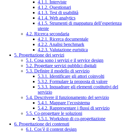
4.1.1. Interviste
4.1.2. Questionari
4.1.3. Test di usabilità
4.1.4. Web analytics
4.1.5. Strumenti di mappatura dell’esperienza
utente
4.2. Ricerca secondaria
4.2.1. Ricerca documentale
4.2.2. Analisi benchmark
4.2.3. Valutazione euristica
5. Progettazione dei servizi
5.1. Cosa sono i servizi e il service design
5.2. Progettare servizi pubblici digitali
5.3. Definire il modello di servizio
5.3.1. Identificare gli attori coinvolti
5.3.2. Formulare la proposta di valore
5.3.3. Inquadrare gli elementi costitutivi del
servizio
5.4. Descrivere il funzionamento del servizio
5.4.1. Mappare l’ecosistema
5.4.2. Rappresentare i flussi di servizio
5.5. Co-progettare le soluzioni
5.5.1. Workshop di co-progettazione
6. Progettazione dei contenuti
6.1. Cos’è il content design