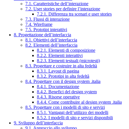
7.1. Caratteristiche dell’interazione
7.2. User stories per definire l’interazione
7.2.1. Differenza tra scenari e user stories
7.3. Flussi di interazione
7.4. Wireframe
7.5. Prototipi interattivi
8. Progettazione dell’interfaccia
8.1. Obiettivi dell’interfaccia
8.2. Elementi dell’interfaccia
8.2.1. Elementi di composizione
8.2.2. Elementi interattivi
8.2.3. Elementi testuali (microtesti)
8.3. Progettare e costruire in alta fedeltà
8.3.1. Layout di pagina
8.3.2. Prototipi in alta fedeltà
8.4. Progettare con il design system .italia
8.4.1. Documentazione
8.4.2. Benefici del design system
8.4.3. Risorse operative
8.4.4. Come contribuire al design system .italia
8.5. Progettare con i modelli di sito e servizi
8.5.1. Vantaggi dell’utilizzo dei modelli
8.5.2. I modelli di sito e servizi disponibili
9. Sviluppo dell’interfaccia
9.1. Approccio allo sviluppo