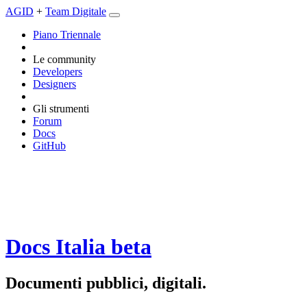
AGID
+
Team Digitale
Piano Triennale
Le community
Developers
Designers
Gli strumenti
Forum
Docs
GitHub
Docs Italia
beta
Documenti pubblici, digitali.