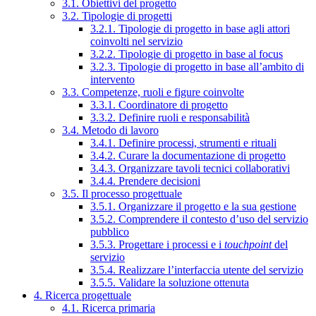
3.1. Obiettivi del progetto
3.2. Tipologie di progetti
3.2.1. Tipologie di progetto in base agli attori
coinvolti nel servizio
3.2.2. Tipologie di progetto in base al focus
3.2.3. Tipologie di progetto in base all’ambito di
intervento
3.3. Competenze, ruoli e figure coinvolte
3.3.1. Coordinatore di progetto
3.3.2. Definire ruoli e responsabilità
3.4. Metodo di lavoro
3.4.1. Definire processi, strumenti e rituali
3.4.2. Curare la documentazione di progetto
3.4.3. Organizzare tavoli tecnici collaborativi
3.4.4. Prendere decisioni
3.5. Il processo progettuale
3.5.1. Organizzare il progetto e la sua gestione
3.5.2. Comprendere il contesto d’uso del servizio
pubblico
3.5.3. Progettare i processi e i
touchpoint
del
servizio
3.5.4. Realizzare l’interfaccia utente del servizio
3.5.5. Validare la soluzione ottenuta
4. Ricerca progettuale
4.1. Ricerca primaria