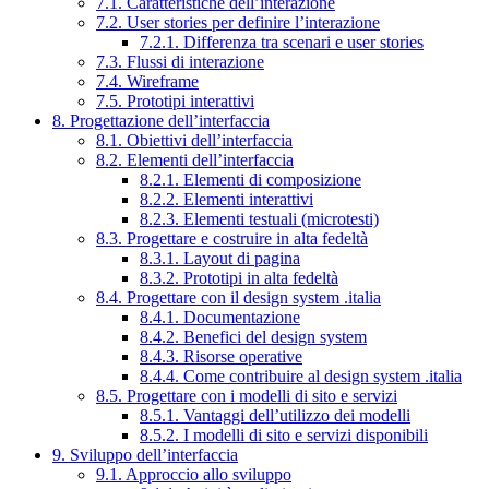
7.1. Caratteristiche dell’interazione
7.2. User stories per definire l’interazione
7.2.1. Differenza tra scenari e user stories
7.3. Flussi di interazione
7.4. Wireframe
7.5. Prototipi interattivi
8. Progettazione dell’interfaccia
8.1. Obiettivi dell’interfaccia
8.2. Elementi dell’interfaccia
8.2.1. Elementi di composizione
8.2.2. Elementi interattivi
8.2.3. Elementi testuali (microtesti)
8.3. Progettare e costruire in alta fedeltà
8.3.1. Layout di pagina
8.3.2. Prototipi in alta fedeltà
8.4. Progettare con il design system .italia
8.4.1. Documentazione
8.4.2. Benefici del design system
8.4.3. Risorse operative
8.4.4. Come contribuire al design system .italia
8.5. Progettare con i modelli di sito e servizi
8.5.1. Vantaggi dell’utilizzo dei modelli
8.5.2. I modelli di sito e servizi disponibili
9. Sviluppo dell’interfaccia
9.1. Approccio allo sviluppo