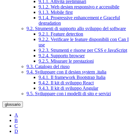
9.1.1. Attività preliminari
9.1.2. Web design responsivo e accessibile
9.1.3. Mobile first
9.1.4. Progressive enhancement e Graceful
degradation
9.2. Strumenti di supporto allo sviluppo del software
9.2.1. Feature detection
9.2.2. Verificare le feature disponibili con Can I
use
9.2.3. Strumenti e risorse per CSS e JavaScript
9.2.4. Supporto browser
9.2.5. Misurare le prestazioni
9.3. Catalogo del riuso
9.4. Sviluppare con il design system .italia
9.4.1. Il framework Bootstrap Italia
9.4.2. Il kit di sviluppo React
9.4.3. Il kit di sviluppo Angular
9.5. Sviluppare con i modelli di sito e servizi
glossario
A
B
C
D