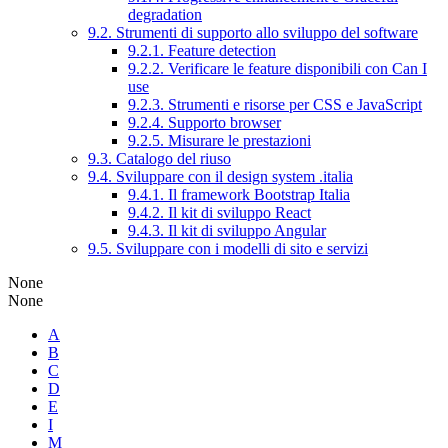
degradation
9.2. Strumenti di supporto allo sviluppo del software
9.2.1. Feature detection
9.2.2. Verificare le feature disponibili con Can I
use
9.2.3. Strumenti e risorse per CSS e JavaScript
9.2.4. Supporto browser
9.2.5. Misurare le prestazioni
9.3. Catalogo del riuso
9.4. Sviluppare con il design system .italia
9.4.1. Il framework Bootstrap Italia
9.4.2. Il kit di sviluppo React
9.4.3. Il kit di sviluppo Angular
9.5. Sviluppare con i modelli di sito e servizi
None
None
A
B
C
D
E
I
M