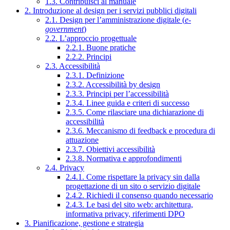
1.3. Contribuisci al manuale
2. Introduzione al design per i servizi pubblici digitali
2.1. Design per l’amministrazione digitale (
e-
government
)
2.2. L’approccio progettuale
2.2.1. Buone pratiche
2.2.2. Principi
2.3. Accessibilità
2.3.1. Definizione
2.3.2. Accessibilità by design
2.3.3. Principi per l’accessibilità
2.3.4. Linee guida e criteri di successo
2.3.5. Come rilasciare una dichiarazione di
accessibilità
2.3.6. Meccanismo di feedback e procedura di
attuazione
2.3.7. Obiettivi accessibilità
2.3.8. Normativa e approfondimenti
2.4. Privacy
2.4.1. Come rispettare la privacy sin dalla
progettazione di un sito o servizio digitale
2.4.2. Richiedi il consenso quando necessario
2.4.3. Le basi del sito web: architettura,
informativa privacy, riferimenti DPO
3. Pianificazione, gestione e strategia