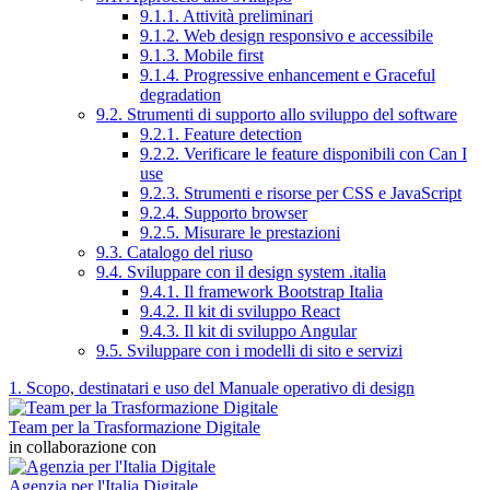
9.1.1. Attività preliminari
9.1.2. Web design responsivo e accessibile
9.1.3. Mobile first
9.1.4. Progressive enhancement e Graceful
degradation
9.2. Strumenti di supporto allo sviluppo del software
9.2.1. Feature detection
9.2.2. Verificare le feature disponibili con Can I
use
9.2.3. Strumenti e risorse per CSS e JavaScript
9.2.4. Supporto browser
9.2.5. Misurare le prestazioni
9.3. Catalogo del riuso
9.4. Sviluppare con il design system .italia
9.4.1. Il framework Bootstrap Italia
9.4.2. Il kit di sviluppo React
9.4.3. Il kit di sviluppo Angular
9.5. Sviluppare con i modelli di sito e servizi
1. Scopo, destinatari e uso del Manuale operativo di design
Team per la Trasformazione Digitale
in collaborazione con
Agenzia per l'Italia Digitale