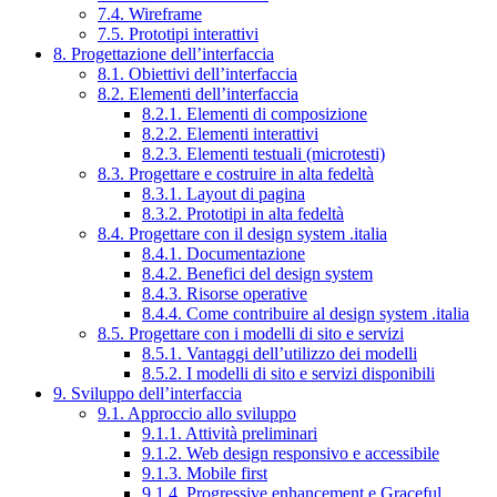
7.4. Wireframe
7.5. Prototipi interattivi
8. Progettazione dell’interfaccia
8.1. Obiettivi dell’interfaccia
8.2. Elementi dell’interfaccia
8.2.1. Elementi di composizione
8.2.2. Elementi interattivi
8.2.3. Elementi testuali (microtesti)
8.3. Progettare e costruire in alta fedeltà
8.3.1. Layout di pagina
8.3.2. Prototipi in alta fedeltà
8.4. Progettare con il design system .italia
8.4.1. Documentazione
8.4.2. Benefici del design system
8.4.3. Risorse operative
8.4.4. Come contribuire al design system .italia
8.5. Progettare con i modelli di sito e servizi
8.5.1. Vantaggi dell’utilizzo dei modelli
8.5.2. I modelli di sito e servizi disponibili
9. Sviluppo dell’interfaccia
9.1. Approccio allo sviluppo
9.1.1. Attività preliminari
9.1.2. Web design responsivo e accessibile
9.1.3. Mobile first
9.1.4. Progressive enhancement e Graceful