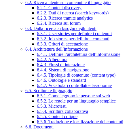
6.2. Ricerca utente sui contenuti e il linguaggio
6.2.1. Content discovery
6.2.2. Dati di ricerca (search keywords)
6.2.3. Ricerca tramite analytics
6.2.4. Ricerca sui forum
6.3. Dalla ricerca ai bisogni degli utenti
6.3.1. User stories per definire i contenuti
6.3.2. Job stories per definire i contenuti
6.3.3. Criteri di accettazione
6.4. Architettura dell’informazione
6.4.1. Definire l’architettura dell’informazione
6.4.2. Alberatura
6.4.3. Flussi di interazione
6.4.4. Sistemi di navigazione
6.4.5. Tipologie di contenuto (content type)
6.4.6. Ontologie e standard
6.4.7. Vocabolari controllati e tassonomie
6.5. Scrittura e linguaggio
6.5.1. Come leggono le persone sul web
6.5.2. Le regole per un linguaggio semplice
6.5.3. Microtesti
6.5.4. Scrittura collaborativa
6.5.5. Content critique
6.5.6. Traduzione e localizzazione dei contenuti
6.6. Documenti