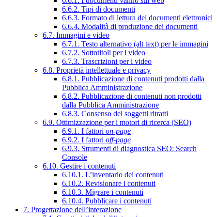
6.6.1. I documenti vanno sul web
6.6.2. Tipi di documenti
6.6.3. Formato di lettura dei documenti elettronici
6.6.4. Modalità di produzione dei documenti
6.7. Immagini e video
6.7.1. Testo alternativo (alt text) per le immagini
6.7.2. Sottotitoli per i video
6.7.3. Trascrizioni per i video
6.8. Proprietà intellettuale e privacy
6.8.1. Pubblicazione di contenuti prodotti dalla
Pubblica Amministrazione
6.8.2. Pubblicazione di contenuti non prodotti
dalla Pubblica Amministrazione
6.8.3. Consenso dei soggetti ritratti
6.9. Ottimizzazione per i motori di ricerca (SEO)
6.9.1. I fattori
on-page
6.9.2. I fattori
off-page
6.9.3. Strumenti di diagnostica SEO: Search
Console
6.10. Gestire i contenuti
6.10.1. L’inventario dei contenuti
6.10.2. Revisionare i contenuti
6.10.3. Migrare i contenuti
6.10.4. Pubblicare i contenuti
7. Progettazione dell’interazione