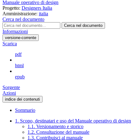
Manuale operativo di design
Progetto:
Designers Italia
Amministrazione:
italia
Cerca nel documento
Cerca nel documento
Informazioni
versione-corrente
Scarica
pdf
html
epub
Sorgente
Azioni
indice dei contenuti
Sommario
1. Scopo, destinatari e uso del Manuale operativo di design
1.1. Versionamento e storico
1.2. Consultazione del manuale
1.3. Contribuisci al manuale