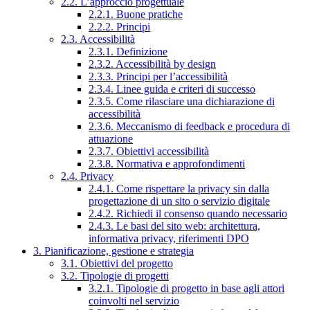
2.2. L’approccio progettuale
2.2.1. Buone pratiche
2.2.2. Principi
2.3. Accessibilità
2.3.1. Definizione
2.3.2. Accessibilità by design
2.3.3. Principi per l’accessibilità
2.3.4. Linee guida e criteri di successo
2.3.5. Come rilasciare una dichiarazione di
accessibilità
2.3.6. Meccanismo di feedback e procedura di
attuazione
2.3.7. Obiettivi accessibilità
2.3.8. Normativa e approfondimenti
2.4. Privacy
2.4.1. Come rispettare la privacy sin dalla
progettazione di un sito o servizio digitale
2.4.2. Richiedi il consenso quando necessario
2.4.3. Le basi del sito web: architettura,
informativa privacy, riferimenti DPO
3. Pianificazione, gestione e strategia
3.1. Obiettivi del progetto
3.2. Tipologie di progetti
3.2.1. Tipologie di progetto in base agli attori
coinvolti nel servizio