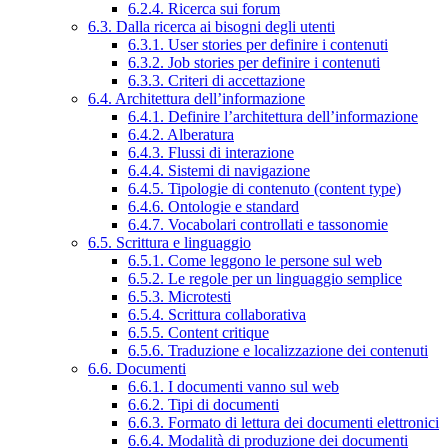
6.2.4. Ricerca sui forum
6.3. Dalla ricerca ai bisogni degli utenti
6.3.1. User stories per definire i contenuti
6.3.2. Job stories per definire i contenuti
6.3.3. Criteri di accettazione
6.4. Architettura dell’informazione
6.4.1. Definire l’architettura dell’informazione
6.4.2. Alberatura
6.4.3. Flussi di interazione
6.4.4. Sistemi di navigazione
6.4.5. Tipologie di contenuto (content type)
6.4.6. Ontologie e standard
6.4.7. Vocabolari controllati e tassonomie
6.5. Scrittura e linguaggio
6.5.1. Come leggono le persone sul web
6.5.2. Le regole per un linguaggio semplice
6.5.3. Microtesti
6.5.4. Scrittura collaborativa
6.5.5. Content critique
6.5.6. Traduzione e localizzazione dei contenuti
6.6. Documenti
6.6.1. I documenti vanno sul web
6.6.2. Tipi di documenti
6.6.3. Formato di lettura dei documenti elettronici
6.6.4. Modalità di produzione dei documenti