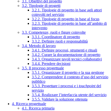
3.1. Obiettivi del progetto
3.2. Tipologie di progetti
3.2.1. Tipologie di progetto in base agli attori
coinvolti nel servizio
3.2.2. Tipologie di progetto in base al focus
3.2.3. Tipologie di progetto in base all’ambito di
intervento
3.3. Competenze, ruoli e figure coinvolte
3.3.1. Coordinatore di progetto
3.3.2. Definire ruoli e responsabilità
3.4. Metodo di lavoro
3.4.1. Definire processi, strumenti e rituali
3.4.2. Curare la documentazione di progetto
3.4.3. Organizzare tavoli tecnici collaborativi
3.4.4. Prendere decisioni
3.5. Il processo progettuale
3.5.1. Organizzare il progetto e la sua gestione
3.5.2. Comprendere il contesto d’uso del servizio
pubblico
3.5.3. Progettare i processi e i
touchpoint
del
servizio
3.5.4. Realizzare l’interfaccia utente del servizio
3.5.5. Validare la soluzione ottenuta
4. Ricerca progettuale
4.1. Ricerca primaria