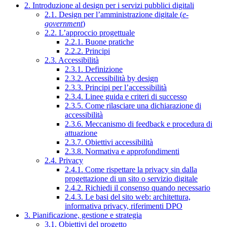
2. Introduzione al design per i servizi pubblici digitali
2.1. Design per l’amministrazione digitale (
e-
government
)
2.2. L’approccio progettuale
2.2.1. Buone pratiche
2.2.2. Principi
2.3. Accessibilità
2.3.1. Definizione
2.3.2. Accessibilità by design
2.3.3. Principi per l’accessibilità
2.3.4. Linee guida e criteri di successo
2.3.5. Come rilasciare una dichiarazione di
accessibilità
2.3.6. Meccanismo di feedback e procedura di
attuazione
2.3.7. Obiettivi accessibilità
2.3.8. Normativa e approfondimenti
2.4. Privacy
2.4.1. Come rispettare la privacy sin dalla
progettazione di un sito o servizio digitale
2.4.2. Richiedi il consenso quando necessario
2.4.3. Le basi del sito web: architettura,
informativa privacy, riferimenti DPO
3. Pianificazione, gestione e strategia
3.1. Obiettivi del progetto