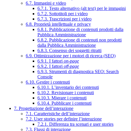
6.7. Immagini e video
6.7.1. Testo alternativo (alt text) per le immagini
6.7.2. Sottotitoli per i video
6.7.3. Trascrizioni per i video
6.8. Proprietà intellettuale e privacy
6.8.1. Pubblicazione di contenuti prodotti dalla
Pubblica Amministrazione
6.8.2. Pubblicazione di contenuti non prodotti
dalla Pubblica Amministrazione
6.8.3. Consenso dei soggetti ritratti
6.9. Ottimizzazione per i motori di ricerca (SEO)
6.9.1. I fattori
on-page
6.9.2. I fattori
off-page
6.9.3. Strumenti di diagnostica SEO: Search
Console
6.10. Gestire i contenuti
6.10.1. L’inventario dei contenuti
6.10.2. Revisionare i contenuti
6.10.3. Migrare i contenuti
6.10.4. Pubblicare i contenuti
7. Progettazione dell’interazione
7.1. Caratteristiche dell’interazione
7.2. User stories per definire l’interazione
7.2.1. Differenza tra scenari e user stories
7.3. Flussi di interazione