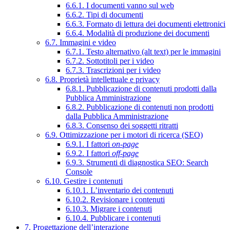
6.6.1. I documenti vanno sul web
6.6.2. Tipi di documenti
6.6.3. Formato di lettura dei documenti elettronici
6.6.4. Modalità di produzione dei documenti
6.7. Immagini e video
6.7.1. Testo alternativo (alt text) per le immagini
6.7.2. Sottotitoli per i video
6.7.3. Trascrizioni per i video
6.8. Proprietà intellettuale e privacy
6.8.1. Pubblicazione di contenuti prodotti dalla
Pubblica Amministrazione
6.8.2. Pubblicazione di contenuti non prodotti
dalla Pubblica Amministrazione
6.8.3. Consenso dei soggetti ritratti
6.9. Ottimizzazione per i motori di ricerca (SEO)
6.9.1. I fattori
on-page
6.9.2. I fattori
off-page
6.9.3. Strumenti di diagnostica SEO: Search
Console
6.10. Gestire i contenuti
6.10.1. L’inventario dei contenuti
6.10.2. Revisionare i contenuti
6.10.3. Migrare i contenuti
6.10.4. Pubblicare i contenuti
7. Progettazione dell’interazione