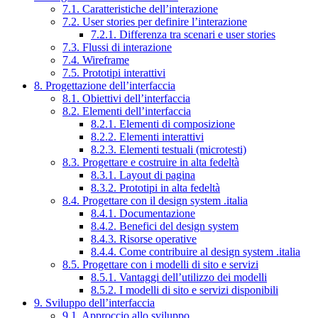
7.1. Caratteristiche dell’interazione
7.2. User stories per definire l’interazione
7.2.1. Differenza tra scenari e user stories
7.3. Flussi di interazione
7.4. Wireframe
7.5. Prototipi interattivi
8. Progettazione dell’interfaccia
8.1. Obiettivi dell’interfaccia
8.2. Elementi dell’interfaccia
8.2.1. Elementi di composizione
8.2.2. Elementi interattivi
8.2.3. Elementi testuali (microtesti)
8.3. Progettare e costruire in alta fedeltà
8.3.1. Layout di pagina
8.3.2. Prototipi in alta fedeltà
8.4. Progettare con il design system .italia
8.4.1. Documentazione
8.4.2. Benefici del design system
8.4.3. Risorse operative
8.4.4. Come contribuire al design system .italia
8.5. Progettare con i modelli di sito e servizi
8.5.1. Vantaggi dell’utilizzo dei modelli
8.5.2. I modelli di sito e servizi disponibili
9. Sviluppo dell’interfaccia
9.1. Approccio allo sviluppo