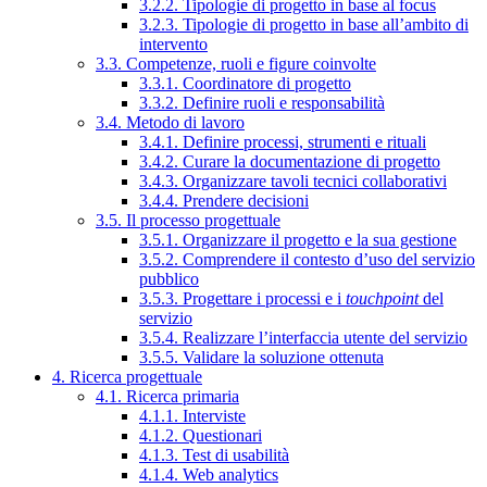
3.2.2. Tipologie di progetto in base al focus
3.2.3. Tipologie di progetto in base all’ambito di
intervento
3.3. Competenze, ruoli e figure coinvolte
3.3.1. Coordinatore di progetto
3.3.2. Definire ruoli e responsabilità
3.4. Metodo di lavoro
3.4.1. Definire processi, strumenti e rituali
3.4.2. Curare la documentazione di progetto
3.4.3. Organizzare tavoli tecnici collaborativi
3.4.4. Prendere decisioni
3.5. Il processo progettuale
3.5.1. Organizzare il progetto e la sua gestione
3.5.2. Comprendere il contesto d’uso del servizio
pubblico
3.5.3. Progettare i processi e i
touchpoint
del
servizio
3.5.4. Realizzare l’interfaccia utente del servizio
3.5.5. Validare la soluzione ottenuta
4. Ricerca progettuale
4.1. Ricerca primaria
4.1.1. Interviste
4.1.2. Questionari
4.1.3. Test di usabilità
4.1.4. Web analytics