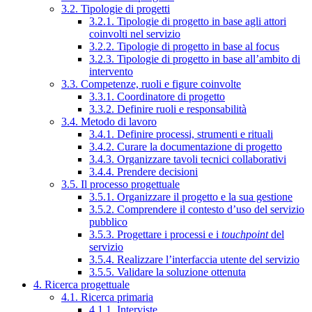
3.2. Tipologie di progetti
3.2.1. Tipologie di progetto in base agli attori
coinvolti nel servizio
3.2.2. Tipologie di progetto in base al focus
3.2.3. Tipologie di progetto in base all’ambito di
intervento
3.3. Competenze, ruoli e figure coinvolte
3.3.1. Coordinatore di progetto
3.3.2. Definire ruoli e responsabilità
3.4. Metodo di lavoro
3.4.1. Definire processi, strumenti e rituali
3.4.2. Curare la documentazione di progetto
3.4.3. Organizzare tavoli tecnici collaborativi
3.4.4. Prendere decisioni
3.5. Il processo progettuale
3.5.1. Organizzare il progetto e la sua gestione
3.5.2. Comprendere il contesto d’uso del servizio
pubblico
3.5.3. Progettare i processi e i
touchpoint
del
servizio
3.5.4. Realizzare l’interfaccia utente del servizio
3.5.5. Validare la soluzione ottenuta
4. Ricerca progettuale
4.1. Ricerca primaria
4.1.1. Interviste