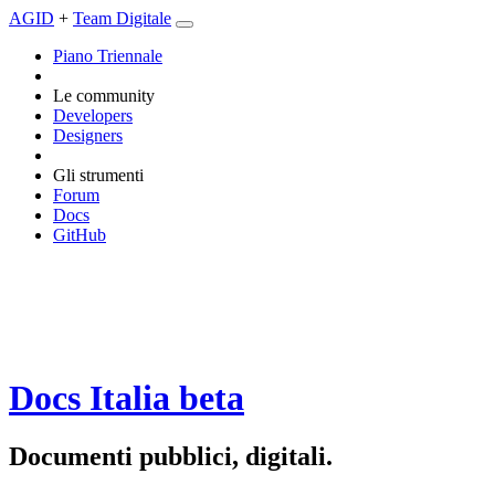
AGID
+
Team Digitale
Piano Triennale
Le community
Developers
Designers
Gli strumenti
Forum
Docs
GitHub
Docs Italia
beta
Documenti pubblici, digitali.