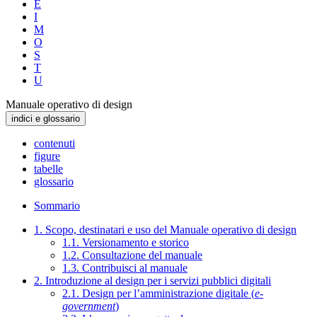
E
I
M
O
S
T
U
Manuale operativo di design
indici e glossario
contenuti
figure
tabelle
glossario
Sommario
1. Scopo, destinatari e uso del Manuale operativo di design
1.1. Versionamento e storico
1.2. Consultazione del manuale
1.3. Contribuisci al manuale
2. Introduzione al design per i servizi pubblici digitali
2.1. Design per l’amministrazione digitale (
e-
government
)