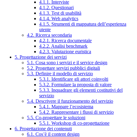
4.1.1. Interviste
4.1.2. Questionari
4.1.3. Test di usabilità
4.1.4. Web analytics
4.1.5. Strumenti di mappatura dell’esperienza
utente
4.2. Ricerca secondaria
4.2.1. Ricerca documentale
4.2.2. Analisi benchmark
4.2.3. Valutazione euristica
5. Progettazione dei servizi
5.1. Cosa sono i servizi e il service design
5.2. Progettare servizi pubblici digitali
5.3. Definire il modello di servizio
5.3.1. Identificare gli attori coinvolti
5.3.2. Formulare la proposta di valore
5.3.3. Inquadrare gli elementi costitutivi del
servizio
5.4. Descrivere il funzionamento del servizio
5.4.1. Mappare l’ecosistema
5.4.2. Rappresentare i flussi di servizio
5.5. Co-progettare le soluzioni
5.5.1. Workshop di co-progettazione
6. Progettazione dei contenuti
6.1. Cos’è il content design