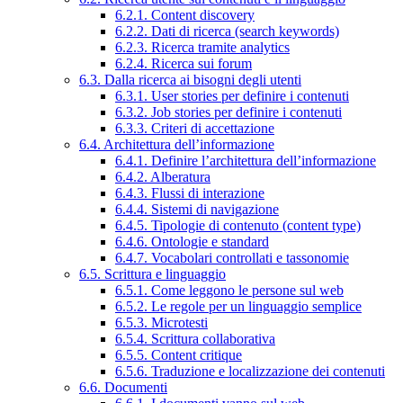
6.2.1. Content discovery
6.2.2. Dati di ricerca (search keywords)
6.2.3. Ricerca tramite analytics
6.2.4. Ricerca sui forum
6.3. Dalla ricerca ai bisogni degli utenti
6.3.1. User stories per definire i contenuti
6.3.2. Job stories per definire i contenuti
6.3.3. Criteri di accettazione
6.4. Architettura dell’informazione
6.4.1. Definire l’architettura dell’informazione
6.4.2. Alberatura
6.4.3. Flussi di interazione
6.4.4. Sistemi di navigazione
6.4.5. Tipologie di contenuto (content type)
6.4.6. Ontologie e standard
6.4.7. Vocabolari controllati e tassonomie
6.5. Scrittura e linguaggio
6.5.1. Come leggono le persone sul web
6.5.2. Le regole per un linguaggio semplice
6.5.3. Microtesti
6.5.4. Scrittura collaborativa
6.5.5. Content critique
6.5.6. Traduzione e localizzazione dei contenuti
6.6. Documenti