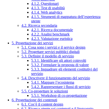
4.1.2. Questionari
4.1.3. Test di usabilità
4.1.4. Web analytics
4.1.5. Strumenti di mappatura dell’esperienza
utente
4.2. Ricerca secondaria
4.2.1. Ricerca documentale
4.2.2. Analisi benchmark
4.2.3. Valutazione euristica
5. Progettazione dei servizi
5.1. Cosa sono i servizi e il service design
5.2. Progettare servizi pubblici digitali
5.3. Definire il modello di servizio
5.3.1. Identificare gli attori coinvolti
5.3.2. Formulare la proposta di valore
5.3.3. Inquadrare gli elementi costitutivi del
servizio
5.4. Descrivere il funzionamento del servizio
5.4.1. Mappare l’ecosistema
5.4.2. Rappresentare i flussi di servizio
5.5. Co-progettare le soluzioni
5.5.1. Workshop di co-progettazione
6. Progettazione dei contenuti
6.1. Cos’è il content design
6.2. Ricerca utente sui contenuti e il linguaggio