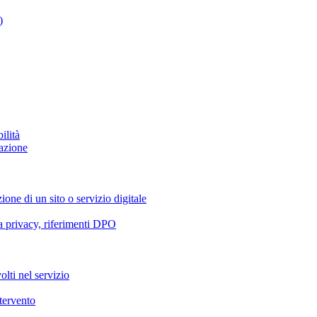
)
ilità
azione
ione di un sito o servizio digitale
va privacy, riferimenti DPO
olti nel servizio
ntervento