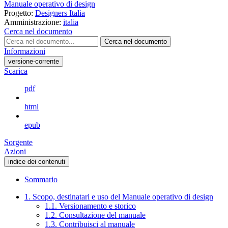
Manuale operativo di design
Progetto:
Designers Italia
Amministrazione:
italia
Cerca nel documento
Cerca nel documento
Informazioni
versione-corrente
Scarica
pdf
html
epub
Sorgente
Azioni
indice dei contenuti
Sommario
1. Scopo, destinatari e uso del Manuale operativo di design
1.1. Versionamento e storico
1.2. Consultazione del manuale
1.3. Contribuisci al manuale