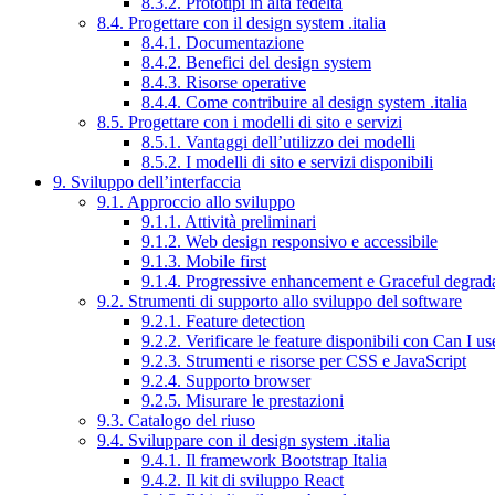
8.3.2. Prototipi in alta fedeltà
8.4. Progettare con il design system .italia
8.4.1. Documentazione
8.4.2. Benefici del design system
8.4.3. Risorse operative
8.4.4. Come contribuire al design system .italia
8.5. Progettare con i modelli di sito e servizi
8.5.1. Vantaggi dell’utilizzo dei modelli
8.5.2. I modelli di sito e servizi disponibili
9. Sviluppo dell’interfaccia
9.1. Approccio allo sviluppo
9.1.1. Attività preliminari
9.1.2. Web design responsivo e accessibile
9.1.3. Mobile first
9.1.4. Progressive enhancement e Graceful degrad
9.2. Strumenti di supporto allo sviluppo del software
9.2.1. Feature detection
9.2.2. Verificare le feature disponibili con Can I us
9.2.3. Strumenti e risorse per CSS e JavaScript
9.2.4. Supporto browser
9.2.5. Misurare le prestazioni
9.3. Catalogo del riuso
9.4. Sviluppare con il design system .italia
9.4.1. Il framework Bootstrap Italia
9.4.2. Il kit di sviluppo React