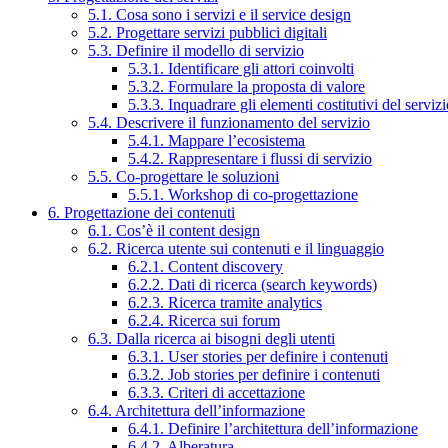
5.1. Cosa sono i servizi e il service design
5.2. Progettare servizi pubblici digitali
5.3. Definire il modello di servizio
5.3.1. Identificare gli attori coinvolti
5.3.2. Formulare la proposta di valore
5.3.3. Inquadrare gli elementi costitutivi del serviz
5.4. Descrivere il funzionamento del servizio
5.4.1. Mappare l’ecosistema
5.4.2. Rappresentare i flussi di servizio
5.5. Co-progettare le soluzioni
5.5.1. Workshop di co-progettazione
6. Progettazione dei contenuti
6.1. Cos’è il content design
6.2. Ricerca utente sui contenuti e il linguaggio
6.2.1. Content discovery
6.2.2. Dati di ricerca (search keywords)
6.2.3. Ricerca tramite analytics
6.2.4. Ricerca sui forum
6.3. Dalla ricerca ai bisogni degli utenti
6.3.1. User stories per definire i contenuti
6.3.2. Job stories per definire i contenuti
6.3.3. Criteri di accettazione
6.4. Architettura dell’informazione
6.4.1. Definire l’architettura dell’informazione
6.4.2. Alberatura