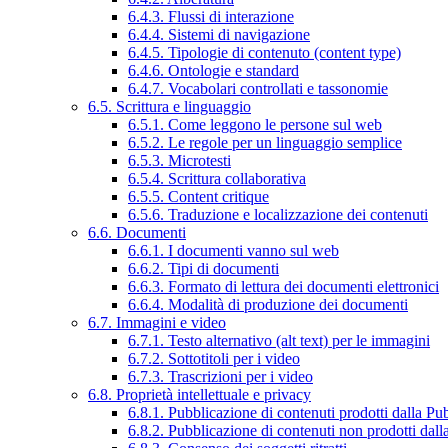
6.4.3. Flussi di interazione
6.4.4. Sistemi di navigazione
6.4.5. Tipologie di contenuto (content type)
6.4.6. Ontologie e standard
6.4.7. Vocabolari controllati e tassonomie
6.5. Scrittura e linguaggio
6.5.1. Come leggono le persone sul web
6.5.2. Le regole per un linguaggio semplice
6.5.3. Microtesti
6.5.4. Scrittura collaborativa
6.5.5. Content critique
6.5.6. Traduzione e localizzazione dei contenuti
6.6. Documenti
6.6.1. I documenti vanno sul web
6.6.2. Tipi di documenti
6.6.3. Formato di lettura dei documenti elettronici
6.6.4. Modalità di produzione dei documenti
6.7. Immagini e video
6.7.1. Testo alternativo (alt text) per le immagini
6.7.2. Sottotitoli per i video
6.7.3. Trascrizioni per i video
6.8. Proprietà intellettuale e privacy
6.8.1. Pubblicazione di contenuti prodotti dalla P
6.8.2. Pubblicazione di contenuti non prodotti dal