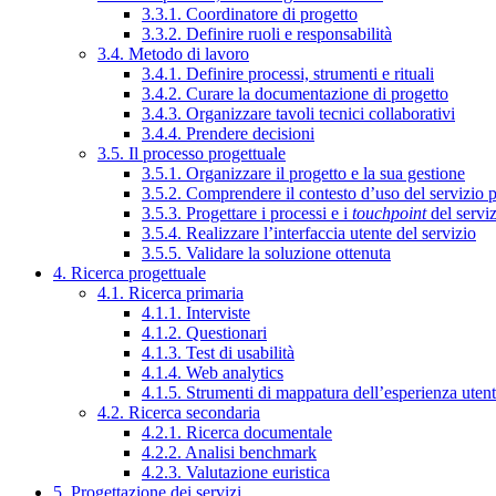
3.3.1. Coordinatore di progetto
3.3.2. Definire ruoli e responsabilità
3.4. Metodo di lavoro
3.4.1. Definire processi, strumenti e rituali
3.4.2. Curare la documentazione di progetto
3.4.3. Organizzare tavoli tecnici collaborativi
3.4.4. Prendere decisioni
3.5. Il processo progettuale
3.5.1. Organizzare il progetto e la sua gestione
3.5.2. Comprendere il contesto d’uso del servizio 
3.5.3. Progettare i processi e i
touchpoint
del servi
3.5.4. Realizzare l’interfaccia utente del servizio
3.5.5. Validare la soluzione ottenuta
4. Ricerca progettuale
4.1. Ricerca primaria
4.1.1. Interviste
4.1.2. Questionari
4.1.3. Test di usabilità
4.1.4. Web analytics
4.1.5. Strumenti di mappatura dell’esperienza uten
4.2. Ricerca secondaria
4.2.1. Ricerca documentale
4.2.2. Analisi benchmark
4.2.3. Valutazione euristica
5. Progettazione dei servizi