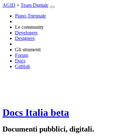
AGID
+
Team Digitale
Piano Triennale
Le community
Developers
Designers
Gli strumenti
Forum
Docs
GitHub
Docs Italia
beta
Documenti pubblici, digitali.