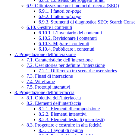
6.8.3. Consenso dei soggetti ritratti
6.9. Ottimizzazione per i motori di ricerca (SEO)
6.9.1. I fattori
on-page
6.9.2. I fattori
off-page
6.9.3. Strumenti di diagnostica SEO: Search Cons
6.10. Gestire i contenuti
6.10.1. L’inventario dei contenuti
6.10.2. Revisionare i contenuti
6.10.3. Migrare i contenuti
6.10.4. Pubblicare i contenuti
7. Progettazione dell’interazione
7.1. Caratteristiche dell’interazione
7.2. User stories per definire l’interazione
7.2.1. Differenza tra scenari e user stories
7.3. Flussi di interazione
7.4. Wireframe
7.5. Prototipi interattivi
8. Progettazione dell’interfaccia
8.1. Obiettivi dell’interfaccia
8.2. Elementi dell’interfaccia
8.2.1. Elementi di composizione
8.2.2. Elementi interattivi
8.2.3. Elementi testuali (microtesti)
8.3. Progettare e costruire in alta fedeltà
8.3.1. Layout di pagina