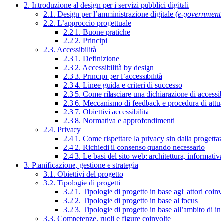
2. Introduzione al design per i servizi pubblici digitali
2.1. Design per l’amministrazione digitale (
e-government
2.2. L’approccio progettuale
2.2.1. Buone pratiche
2.2.2. Principi
2.3. Accessibilità
2.3.1. Definizione
2.3.2. Accessibilità by design
2.3.3. Principi per l’accessibilità
2.3.4. Linee guida e criteri di successo
2.3.5. Come rilasciare una dichiarazione di accessib
2.3.6. Meccanismo di feedback e procedura di attu
2.3.7. Obiettivi accessibilità
2.3.8. Normativa e approfondimenti
2.4. Privacy
2.4.1. Come rispettare la privacy sin dalla progettaz
2.4.2. Richiedi il consenso quando necessario
2.4.3. Le basi del sito web: architettura, informati
3. Pianificazione, gestione e strategia
3.1. Obiettivi del progetto
3.2. Tipologie di progetti
3.2.1. Tipologie di progetto in base agli attori coinv
3.2.2. Tipologie di progetto in base al focus
3.2.3. Tipologie di progetto in base all’ambito di i
3.3. Competenze, ruoli e figure coinvolte