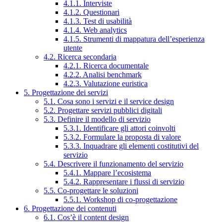
4.1.1. Interviste
4.1.2. Questionari
4.1.3. Test di usabilità
4.1.4. Web analytics
4.1.5. Strumenti di mappatura dell’esperienza
utente
4.2. Ricerca secondaria
4.2.1. Ricerca documentale
4.2.2. Analisi benchmark
4.2.3. Valutazione euristica
5. Progettazione dei servizi
5.1. Cosa sono i servizi e il service design
5.2. Progettare servizi pubblici digitali
5.3. Definire il modello di servizio
5.3.1. Identificare gli attori coinvolti
5.3.2. Formulare la proposta di valore
5.3.3. Inquadrare gli elementi costitutivi del
servizio
5.4. Descrivere il funzionamento del servizio
5.4.1. Mappare l’ecosistema
5.4.2. Rappresentare i flussi di servizio
5.5. Co-progettare le soluzioni
5.5.1. Workshop di co-progettazione
6. Progettazione dei contenuti
6.1. Cos’è il content design