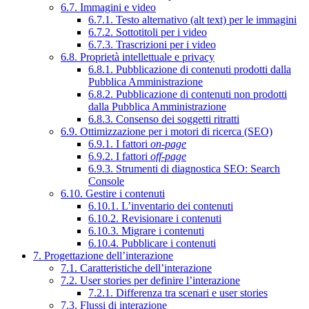
6.7. Immagini e video
6.7.1. Testo alternativo (alt text) per le immagini
6.7.2. Sottotitoli per i video
6.7.3. Trascrizioni per i video
6.8. Proprietà intellettuale e privacy
6.8.1. Pubblicazione di contenuti prodotti dalla
Pubblica Amministrazione
6.8.2. Pubblicazione di contenuti non prodotti
dalla Pubblica Amministrazione
6.8.3. Consenso dei soggetti ritratti
6.9. Ottimizzazione per i motori di ricerca (SEO)
6.9.1. I fattori
on-page
6.9.2. I fattori
off-page
6.9.3. Strumenti di diagnostica SEO: Search
Console
6.10. Gestire i contenuti
6.10.1. L’inventario dei contenuti
6.10.2. Revisionare i contenuti
6.10.3. Migrare i contenuti
6.10.4. Pubblicare i contenuti
7. Progettazione dell’interazione
7.1. Caratteristiche dell’interazione
7.2. User stories per definire l’interazione
7.2.1. Differenza tra scenari e user stories
7.3. Flussi di interazione