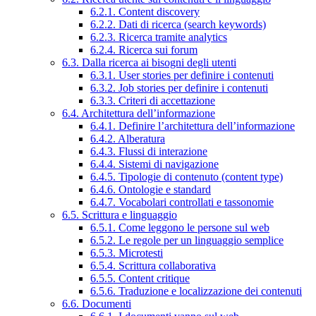
6.2.1. Content discovery
6.2.2. Dati di ricerca (search keywords)
6.2.3. Ricerca tramite analytics
6.2.4. Ricerca sui forum
6.3. Dalla ricerca ai bisogni degli utenti
6.3.1. User stories per definire i contenuti
6.3.2. Job stories per definire i contenuti
6.3.3. Criteri di accettazione
6.4. Architettura dell’informazione
6.4.1. Definire l’architettura dell’informazione
6.4.2. Alberatura
6.4.3. Flussi di interazione
6.4.4. Sistemi di navigazione
6.4.5. Tipologie di contenuto (content type)
6.4.6. Ontologie e standard
6.4.7. Vocabolari controllati e tassonomie
6.5. Scrittura e linguaggio
6.5.1. Come leggono le persone sul web
6.5.2. Le regole per un linguaggio semplice
6.5.3. Microtesti
6.5.4. Scrittura collaborativa
6.5.5. Content critique
6.5.6. Traduzione e localizzazione dei contenuti
6.6. Documenti