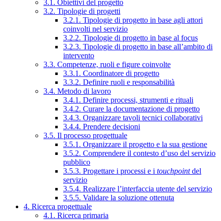
3.1. Obiettivi del progetto
3.2. Tipologie di progetti
3.2.1. Tipologie di progetto in base agli attori
coinvolti nel servizio
3.2.2. Tipologie di progetto in base al focus
3.2.3. Tipologie di progetto in base all’ambito di
intervento
3.3. Competenze, ruoli e figure coinvolte
3.3.1. Coordinatore di progetto
3.3.2. Definire ruoli e responsabilità
3.4. Metodo di lavoro
3.4.1. Definire processi, strumenti e rituali
3.4.2. Curare la documentazione di progetto
3.4.3. Organizzare tavoli tecnici collaborativi
3.4.4. Prendere decisioni
3.5. Il processo progettuale
3.5.1. Organizzare il progetto e la sua gestione
3.5.2. Comprendere il contesto d’uso del servizio
pubblico
3.5.3. Progettare i processi e i
touchpoint
del
servizio
3.5.4. Realizzare l’interfaccia utente del servizio
3.5.5. Validare la soluzione ottenuta
4. Ricerca progettuale
4.1. Ricerca primaria