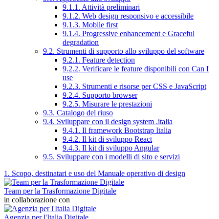
9.1.1. Attività preliminari
9.1.2. Web design responsivo e accessibile
9.1.3. Mobile first
9.1.4. Progressive enhancement e Graceful
degradation
9.2. Strumenti di supporto allo sviluppo del software
9.2.1. Feature detection
9.2.2. Verificare le feature disponibili con Can I
use
9.2.3. Strumenti e risorse per CSS e JavaScript
9.2.4. Supporto browser
9.2.5. Misurare le prestazioni
9.3. Catalogo del riuso
9.4. Sviluppare con il design system .italia
9.4.1. Il framework Bootstrap Italia
9.4.2. Il kit di sviluppo React
9.4.3. Il kit di sviluppo Angular
9.5. Sviluppare con i modelli di sito e servizi
1. Scopo, destinatari e uso del Manuale operativo di design
Team per la Trasformazione Digitale
in collaborazione con
Agenzia per l'Italia Digitale