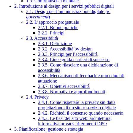
1.3. Contribuisci al manuale
2. Introduzione al design per i servizi pubblici digitali
2.1. Design per l’amministrazione digitale (
e-
government
)
2.2. L’approccio progettuale
2.2.1. Buone pratiche
2.2.2. Principi
2.3. Accessibilità
2.3.1. Definizione
2.3.2. Accessibilità by design
2.3.3. Principi per l’accessibilità
2.3.4. Linee guida e criteri di successo
2.3.5. Come rilasciare una dichiarazione di
accessibilità
2.3.6. Meccanismo di feedback e procedura di
attuazione
2.3.7. Obiettivi accessibilità
2.3.8. Normativa e approfondimenti
2.4. Privacy
2.4.1. Come rispettare la privacy sin dalla
progettazione di un sito o servizio digitale
2.4.2. Richiedi il consenso quando necessario
2.4.3. Le basi del sito web: architettura,
informativa privacy, riferimenti DPO
3. Pianificazione, gestione e strategia