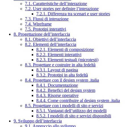
7.1. Caratteristiche dell’interazione
7.2. User stories per definire l’interazione
7.2.1. Differenza tra scenari e user stories
7.3. Flussi di interazione
7.4. Wireframe
7.5. Prototipi interattivi
8. Progettazione dell’interfaccia
8.1. Obiettivi dell’interfaccia
8.2. Elementi dell’interfaccia
8.2.1. Elementi di composizione
8.2.2. Elementi interattivi
8.2.3. Elementi testuali (microtesti)
8.3. Progettare e costruire in alta fedeltà
8.3.1. Layout di pagina
8.3.2. Prototipi in alta fedeltà
8.4. Progettare con il design system .italia
8.4.1. Documentazione
8.4.2. Benefici del design system
8.4.3. Risorse operative
8.4.4. Come contribuire al design system .italia
8.5. Progettare con i modelli di sito e servizi
8.5.1. Vantaggi dell’utilizzo dei modelli
8.5.2. I modelli di sito e servizi disponibili
9. Sviluppo dell’interfaccia
9.1. Approccio allo sviluppo