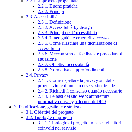
2.2. L’approccio progettuale
2.2.1. Buone pratiche
2.2.2. Principi
2.3. Accessibilità
2.3.1. Definizione
2.3.2. Accessibilità by design
2.3.3. Principi per l’accessibilità
2.3.4. Linee guida e criteri di successo
2.3.5. Come rilasciare una dichiarazione di
accessibilità
2.3.6. Meccanismo di feedback e procedura di
attuazione
2.3.7. Obiettivi accessibilità
2.3.8. Normativa e approfondimenti
2.4. Privacy
2.4.1. Come rispettare la privacy sin dalla
progettazione di un sito o servizio digitale
2.4.2. Richiedi il consenso quando necessario
2.4.3. Le basi del sito web: architettura,
informativa privacy, riferimenti DPO
3. Pianificazione, gestione e strategia
3.1. Obiettivi del progetto
3.2. Tipologie di progetti
3.2.1. Tipologie di progetto in base agli attori
coinvolti nel servizio