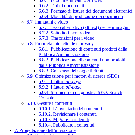
6.6.1. I documenti vanno sul web
6.6.2. Tipi di documenti
6.6.3. Formato di lettura dei documenti elettronici
6.6.4. Modalità di produzione dei documenti
6.7. Immagini e video
6.7.1. Testo alternativo (alt text) per le immagini
6.7.2. Sottotitoli per i video
6.7.3. Trascrizioni per i video
6.8. Proprietà intellettuale e privacy
6.8.1. Pubblicazione di contenuti prodotti dalla
Pubblica Amministrazione
6.8.2. Pubblicazione di contenuti non prodotti
dalla Pubblica Amministrazione
6.8.3. Consenso dei soggetti ritratti
6.9. Ottimizzazione per i motori di ricerca (SEO)
6.9.1. I fattori
on-page
6.9.2. I fattori
off-page
6.9.3. Strumenti di diagnostica SEO: Search
Console
6.10. Gestire i contenuti
6.10.1. L’inventario dei contenuti
6.10.2. Revisionare i contenuti
6.10.3. Migrare i contenuti
6.10.4. Pubblicare i contenuti
7. Progettazione dell’interazione