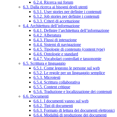
6.2.4. Ricerca sui forum
6.3. Dalla ricerca ai bisogni degli utenti
6.3.1. User stories per definire i contenuti
6.3.2. Job stories per definire i contenuti
6.3.3. Criteri di accettazione
6.4. Architettura dell’informazione
6.4.1. Definire l’architettura dell’informazione
6.4.2. Alberatura
6.4.3. Flussi di interazione
6.4.4. Sistemi di navigazione
6.4.5. Tipologie di contenuto (content type)
6.4.6. Ontologie e standard
6.4.7. Vocabolari controllati e tassonomie
6.5. Scrittura e linguaggio
6.5.1. Come leggono le persone sul web
6.5.2. Le regole per un linguaggio semplice
6.5.3. Microtesti
6.5.4. Scrittura collaborativa
6.5.5. Content critique
6.5.6. Traduzione e localizzazione dei contenuti
6.6. Documenti
6.6.1. I documenti vanno sul web
6.6.2. Tipi di documenti
6.6.3. Formato di lettura dei documenti elettronici
6.6.4. Modalità di produzione dei documenti