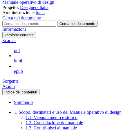
Manuale operativo di design
Progetto:
Designers Italia
Amministrazione:
italia
Cerca nel documento
Cerca nel documento
Informazioni
versione-corrente
Scarica
pdf
html
epub
Sorgente
Azioni
indice dei contenuti
Sommario
1. Scopo, destinatari e uso del Manuale operativo di design
1.1. Versionamento e storico
1.2. Consultazione del manuale
1.3. Contribuisci al manuale