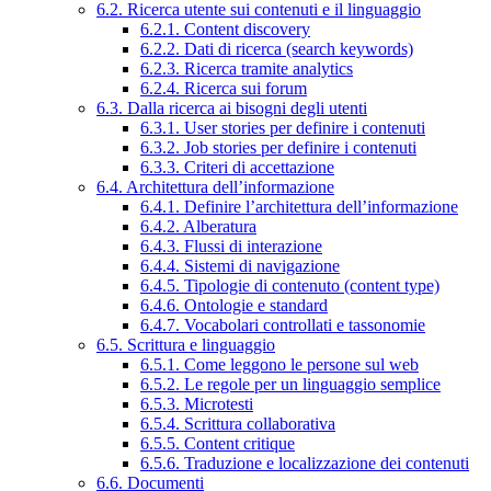
6.2. Ricerca utente sui contenuti e il linguaggio
6.2.1. Content discovery
6.2.2. Dati di ricerca (search keywords)
6.2.3. Ricerca tramite analytics
6.2.4. Ricerca sui forum
6.3. Dalla ricerca ai bisogni degli utenti
6.3.1. User stories per definire i contenuti
6.3.2. Job stories per definire i contenuti
6.3.3. Criteri di accettazione
6.4. Architettura dell’informazione
6.4.1. Definire l’architettura dell’informazione
6.4.2. Alberatura
6.4.3. Flussi di interazione
6.4.4. Sistemi di navigazione
6.4.5. Tipologie di contenuto (content type)
6.4.6. Ontologie e standard
6.4.7. Vocabolari controllati e tassonomie
6.5. Scrittura e linguaggio
6.5.1. Come leggono le persone sul web
6.5.2. Le regole per un linguaggio semplice
6.5.3. Microtesti
6.5.4. Scrittura collaborativa
6.5.5. Content critique
6.5.6. Traduzione e localizzazione dei contenuti
6.6. Documenti