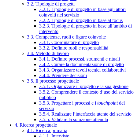
3.2. Tipologie di progetti
3.2.1. Tipologie di progetto in base agli attori
coinvolti nel servizio
3.2.2. Tipologie di progetto in base al focus
3.2.3. Tipologie di progetto in base all’ambito di
intervento
3.3. Competenze, ruoli e figure coinvolte
3.3.1. Coordinatore di progetto
3.3.2. Definire ruoli e responsabilità
3.4. Metodo di lavoro
3.4.1. Definire processi, strumenti e rituali
3.4.2. Curare la documentazione di progetto
3.4.3. Organizzare tavoli tecnici collaborativi
3.4.4. Prendere decisioni
3.5. Il processo progettuale
3.5.1. Organizzare il progetto e la sua gestione
3.5.2. Comprendere il contesto d’uso del servizio
pubblico
3.5.3. Progettare i processi e i
touchpoint
del
servizio
3.5.4. Realizzare l’interfaccia utente del servizio
3.5.5. Validare la soluzione ottenuta
4. Ricerca progettuale
4.1. Ricerca primaria
4.1.1. Interviste