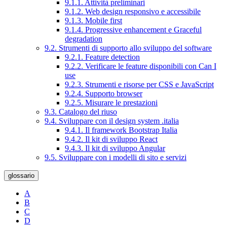
9.1.1. Attività preliminari
9.1.2. Web design responsivo e accessibile
9.1.3. Mobile first
9.1.4. Progressive enhancement e Graceful
degradation
9.2. Strumenti di supporto allo sviluppo del software
9.2.1. Feature detection
9.2.2. Verificare le feature disponibili con Can I
use
9.2.3. Strumenti e risorse per CSS e JavaScript
9.2.4. Supporto browser
9.2.5. Misurare le prestazioni
9.3. Catalogo del riuso
9.4. Sviluppare con il design system .italia
9.4.1. Il framework Bootstrap Italia
9.4.2. Il kit di sviluppo React
9.4.3. Il kit di sviluppo Angular
9.5. Sviluppare con i modelli di sito e servizi
glossario
A
B
C
D