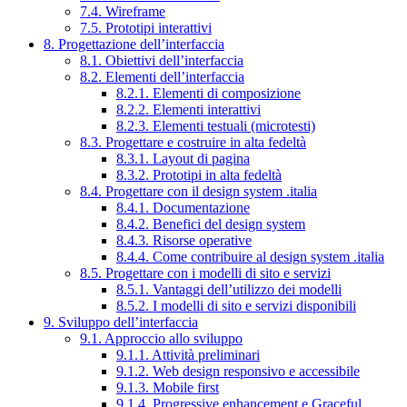
7.4. Wireframe
7.5. Prototipi interattivi
8. Progettazione dell’interfaccia
8.1. Obiettivi dell’interfaccia
8.2. Elementi dell’interfaccia
8.2.1. Elementi di composizione
8.2.2. Elementi interattivi
8.2.3. Elementi testuali (microtesti)
8.3. Progettare e costruire in alta fedeltà
8.3.1. Layout di pagina
8.3.2. Prototipi in alta fedeltà
8.4. Progettare con il design system .italia
8.4.1. Documentazione
8.4.2. Benefici del design system
8.4.3. Risorse operative
8.4.4. Come contribuire al design system .italia
8.5. Progettare con i modelli di sito e servizi
8.5.1. Vantaggi dell’utilizzo dei modelli
8.5.2. I modelli di sito e servizi disponibili
9. Sviluppo dell’interfaccia
9.1. Approccio allo sviluppo
9.1.1. Attività preliminari
9.1.2. Web design responsivo e accessibile
9.1.3. Mobile first
9.1.4. Progressive enhancement e Graceful