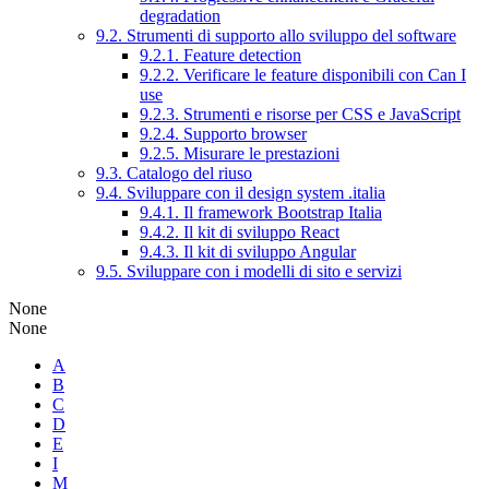
degradation
9.2. Strumenti di supporto allo sviluppo del software
9.2.1. Feature detection
9.2.2. Verificare le feature disponibili con Can I
use
9.2.3. Strumenti e risorse per CSS e JavaScript
9.2.4. Supporto browser
9.2.5. Misurare le prestazioni
9.3. Catalogo del riuso
9.4. Sviluppare con il design system .italia
9.4.1. Il framework Bootstrap Italia
9.4.2. Il kit di sviluppo React
9.4.3. Il kit di sviluppo Angular
9.5. Sviluppare con i modelli di sito e servizi
None
None
A
B
C
D
E
I
M