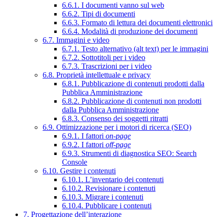
6.6.1. I documenti vanno sul web
6.6.2. Tipi di documenti
6.6.3. Formato di lettura dei documenti elettronici
6.6.4. Modalità di produzione dei documenti
6.7. Immagini e video
6.7.1. Testo alternativo (alt text) per le immagini
6.7.2. Sottotitoli per i video
6.7.3. Trascrizioni per i video
6.8. Proprietà intellettuale e privacy
6.8.1. Pubblicazione di contenuti prodotti dalla
Pubblica Amministrazione
6.8.2. Pubblicazione di contenuti non prodotti
dalla Pubblica Amministrazione
6.8.3. Consenso dei soggetti ritratti
6.9. Ottimizzazione per i motori di ricerca (SEO)
6.9.1. I fattori
on-page
6.9.2. I fattori
off-page
6.9.3. Strumenti di diagnostica SEO: Search
Console
6.10. Gestire i contenuti
6.10.1. L’inventario dei contenuti
6.10.2. Revisionare i contenuti
6.10.3. Migrare i contenuti
6.10.4. Pubblicare i contenuti
7. Progettazione dell’interazione