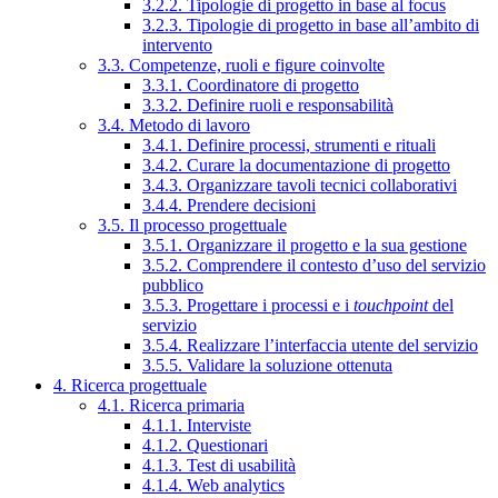
3.2.2. Tipologie di progetto in base al focus
3.2.3. Tipologie di progetto in base all’ambito di
intervento
3.3. Competenze, ruoli e figure coinvolte
3.3.1. Coordinatore di progetto
3.3.2. Definire ruoli e responsabilità
3.4. Metodo di lavoro
3.4.1. Definire processi, strumenti e rituali
3.4.2. Curare la documentazione di progetto
3.4.3. Organizzare tavoli tecnici collaborativi
3.4.4. Prendere decisioni
3.5. Il processo progettuale
3.5.1. Organizzare il progetto e la sua gestione
3.5.2. Comprendere il contesto d’uso del servizio
pubblico
3.5.3. Progettare i processi e i
touchpoint
del
servizio
3.5.4. Realizzare l’interfaccia utente del servizio
3.5.5. Validare la soluzione ottenuta
4. Ricerca progettuale
4.1. Ricerca primaria
4.1.1. Interviste
4.1.2. Questionari
4.1.3. Test di usabilità
4.1.4. Web analytics