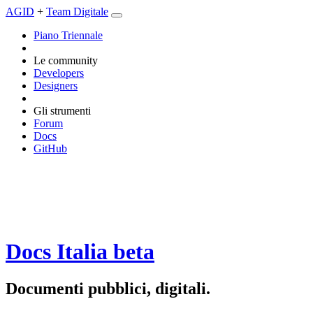
AGID
+
Team Digitale
Piano Triennale
Le community
Developers
Designers
Gli strumenti
Forum
Docs
GitHub
Docs Italia
beta
Documenti pubblici, digitali.