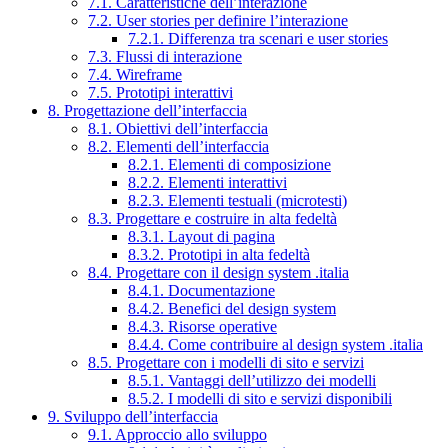
7.1. Caratteristiche dell’interazione
7.2. User stories per definire l’interazione
7.2.1. Differenza tra scenari e user stories
7.3. Flussi di interazione
7.4. Wireframe
7.5. Prototipi interattivi
8. Progettazione dell’interfaccia
8.1. Obiettivi dell’interfaccia
8.2. Elementi dell’interfaccia
8.2.1. Elementi di composizione
8.2.2. Elementi interattivi
8.2.3. Elementi testuali (microtesti)
8.3. Progettare e costruire in alta fedeltà
8.3.1. Layout di pagina
8.3.2. Prototipi in alta fedeltà
8.4. Progettare con il design system .italia
8.4.1. Documentazione
8.4.2. Benefici del design system
8.4.3. Risorse operative
8.4.4. Come contribuire al design system .italia
8.5. Progettare con i modelli di sito e servizi
8.5.1. Vantaggi dell’utilizzo dei modelli
8.5.2. I modelli di sito e servizi disponibili
9. Sviluppo dell’interfaccia
9.1. Approccio allo sviluppo