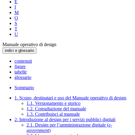
E
I
M
O
S
T
U
Manuale operativo di design
indici e glossario
contenuti
figure
tabelle
glossario
Sommario
1. Scopo, destinatari e uso del Manuale operativo di design
1.1. Versionamento e storico
1.2. Consultazione del manuale
1.3. Contribuisci al manuale
2. Introduzione al design per i servizi pubblici digitali
2.1. Design per l’amministrazione digitale (
e-
government
)