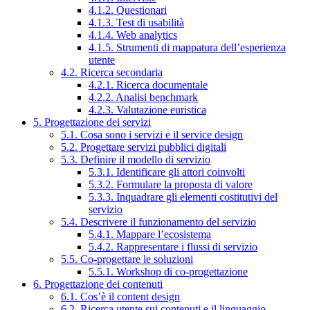
4.1.2. Questionari
4.1.3. Test di usabilità
4.1.4. Web analytics
4.1.5. Strumenti di mappatura dell’esperienza
utente
4.2. Ricerca secondaria
4.2.1. Ricerca documentale
4.2.2. Analisi benchmark
4.2.3. Valutazione euristica
5. Progettazione dei servizi
5.1. Cosa sono i servizi e il service design
5.2. Progettare servizi pubblici digitali
5.3. Definire il modello di servizio
5.3.1. Identificare gli attori coinvolti
5.3.2. Formulare la proposta di valore
5.3.3. Inquadrare gli elementi costitutivi del
servizio
5.4. Descrivere il funzionamento del servizio
5.4.1. Mappare l’ecosistema
5.4.2. Rappresentare i flussi di servizio
5.5. Co-progettare le soluzioni
5.5.1. Workshop di co-progettazione
6. Progettazione dei contenuti
6.1. Cos’è il content design
6.2. Ricerca utente sui contenuti e il linguaggio