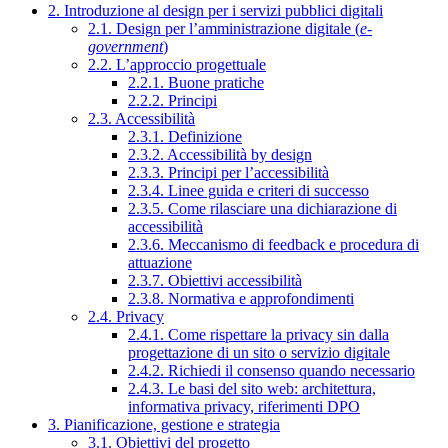
2. Introduzione al design per i servizi pubblici digitali
2.1. Design per l’amministrazione digitale (
e-
government
)
2.2. L’approccio progettuale
2.2.1. Buone pratiche
2.2.2. Principi
2.3. Accessibilità
2.3.1. Definizione
2.3.2. Accessibilità by design
2.3.3. Principi per l’accessibilità
2.3.4. Linee guida e criteri di successo
2.3.5. Come rilasciare una dichiarazione di
accessibilità
2.3.6. Meccanismo di feedback e procedura di
attuazione
2.3.7. Obiettivi accessibilità
2.3.8. Normativa e approfondimenti
2.4. Privacy
2.4.1. Come rispettare la privacy sin dalla
progettazione di un sito o servizio digitale
2.4.2. Richiedi il consenso quando necessario
2.4.3. Le basi del sito web: architettura,
informativa privacy, riferimenti DPO
3. Pianificazione, gestione e strategia
3.1. Obiettivi del progetto