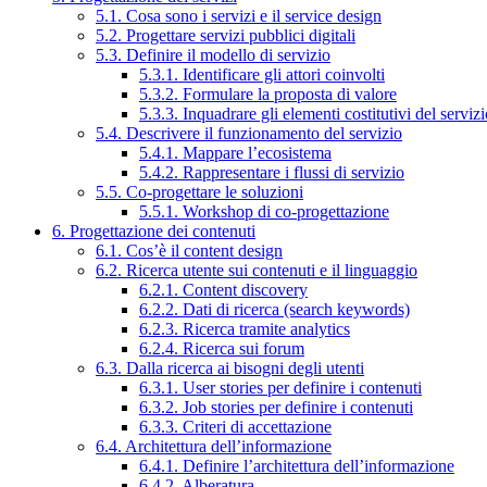
5.1. Cosa sono i servizi e il service design
5.2. Progettare servizi pubblici digitali
5.3. Definire il modello di servizio
5.3.1. Identificare gli attori coinvolti
5.3.2. Formulare la proposta di valore
5.3.3. Inquadrare gli elementi costitutivi del serviz
5.4. Descrivere il funzionamento del servizio
5.4.1. Mappare l’ecosistema
5.4.2. Rappresentare i flussi di servizio
5.5. Co-progettare le soluzioni
5.5.1. Workshop di co-progettazione
6. Progettazione dei contenuti
6.1. Cos’è il content design
6.2. Ricerca utente sui contenuti e il linguaggio
6.2.1. Content discovery
6.2.2. Dati di ricerca (search keywords)
6.2.3. Ricerca tramite analytics
6.2.4. Ricerca sui forum
6.3. Dalla ricerca ai bisogni degli utenti
6.3.1. User stories per definire i contenuti
6.3.2. Job stories per definire i contenuti
6.3.3. Criteri di accettazione
6.4. Architettura dell’informazione
6.4.1. Definire l’architettura dell’informazione
6.4.2. Alberatura