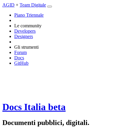
AGID
+
Team Digitale
Piano Triennale
Le community
Developers
Designers
Gli strumenti
Forum
Docs
GitHub
Docs Italia
beta
Documenti pubblici, digitali.