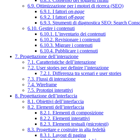
6.8.3. Consenso dei soggetti ritratti
6.9. Ottimizzazione per i motori di ricerca (SEO)
6.9.1. I fattori
on-page
6.9.2. I fattori
off-page
6.9.3. Strumenti di diagnostica SEO: Search Cons
6.10. Gestire i contenuti
6.10.1. L’inventario dei contenuti
6.10.2. Revisionare i contenuti
6.10.3. Migrare i contenuti
6.10.4. Pubblicare i contenuti
7. Progettazione dell’interazione
7.1. Caratteristiche dell’interazione
7.2. User stories per definire l’interazione
7.2.1. Differenza tra scenari e user stories
7.3. Flussi di interazione
7.4. Wireframe
7.5. Prototipi interattivi
8. Progettazione dell’interfaccia
8.1. Obiettivi dell’interfaccia
8.2. Elementi dell’interfaccia
8.2.1. Elementi di composizione
8.2.2. Elementi interattivi
8.2.3. Elementi testuali (microtesti)
8.3. Progettare e costruire in alta fedeltà
8.3.1. Layout di pagina