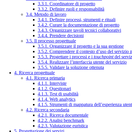
3.3.1. Coordinatore di progetto
3.3.2. Definire ruoli e responsabilità
3.4. Metodo di lavoro
3.4.1. Definire processi, strumenti e rituali
3.4.2. Curare la documentazione di progetto
3.4.3. Organizzare tavoli tecnici collaborativi
3.4.4. Prendere decisioni
3.5. Il processo progettuale
3.5.1. Organizzare il progetto e la sua gestione
3.5.2. Comprendere il contesto d’uso del servizio 
3.5.3. Progettare i processi e i
touchpoint
del servi
3.5.4. Realizzare l’interfaccia utente del servizio
3.5.5. Validare la soluzione ottenuta
4. Ricerca progettuale
4.1. Ricerca primaria
4.1.1. Interviste
4.1.2. Questionari
4.1.3. Test di usabilità
4.1.4. Web analytics
4.1.5. Strumenti di mappatura dell’esperienza uten
4.2. Ricerca secondaria
4.2.1. Ricerca documentale
4.2.2. Analisi benchmark
4.2.3. Valutazione euristica
5. Progettazione dei servizi