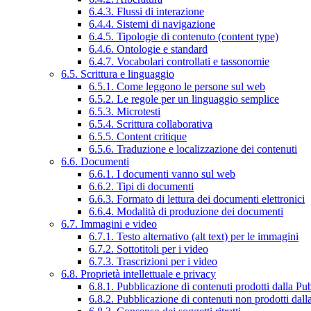
6.4.3. Flussi di interazione
6.4.4. Sistemi di navigazione
6.4.5. Tipologie di contenuto (content type)
6.4.6. Ontologie e standard
6.4.7. Vocabolari controllati e tassonomie
6.5. Scrittura e linguaggio
6.5.1. Come leggono le persone sul web
6.5.2. Le regole per un linguaggio semplice
6.5.3. Microtesti
6.5.4. Scrittura collaborativa
6.5.5. Content critique
6.5.6. Traduzione e localizzazione dei contenuti
6.6. Documenti
6.6.1. I documenti vanno sul web
6.6.2. Tipi di documenti
6.6.3. Formato di lettura dei documenti elettronici
6.6.4. Modalità di produzione dei documenti
6.7. Immagini e video
6.7.1. Testo alternativo (alt text) per le immagini
6.7.2. Sottotitoli per i video
6.7.3. Trascrizioni per i video
6.8. Proprietà intellettuale e privacy
6.8.1. Pubblicazione di contenuti prodotti dalla P
6.8.2. Pubblicazione di contenuti non prodotti dal