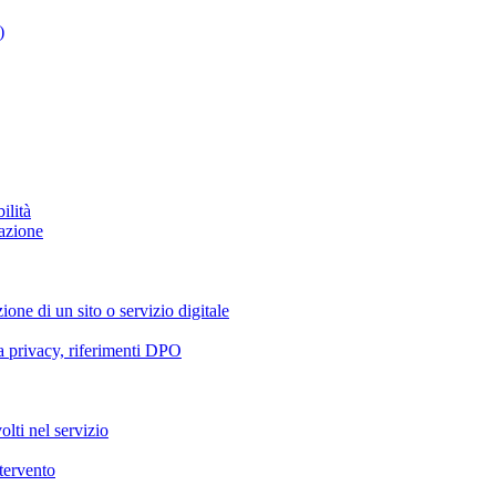
)
ilità
azione
ione di un sito o servizio digitale
va privacy, riferimenti DPO
olti nel servizio
ntervento