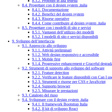
8.3.2. Prototipi in alta fedeltà
8.4. Progettare con il design system .italia
8.4.1. Documentazione
8.4.2. Benefici del design system
8.4.3. Risorse operative
8.4.4. Come contribuire al design system .italia
8.5. Progettare con i modelli di sito e servizi
8.5.1. Vantaggi dell’utilizzo dei modelli
8.5.2. I modelli di sito e servizi disponibili
9. Sviluppo dell’interfaccia
9.1. Approccio allo sviluppo
9.1.1. Attività preliminari
9.1.2. Web design responsivo e accessibile
9.1.3. Mobile first
9.1.4. Progressive enhancement e Graceful degrad
9.2. Strumenti di supporto allo sviluppo del software
9.2.1. Feature detection
9.2.2. Verificare le feature disponibili con Can I us
9.2.3. Strumenti e risorse per CSS e JavaScript
9.2.4. Supporto browser
9.2.5. Misurare le prestazioni
9.3. Catalogo del riuso
9.4. Sviluppare con il design system .italia
9.4.1. Il framework Bootstrap Italia
9.4.2. Il kit di sviluppo React