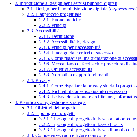
2. Introduzione al design per i servizi pubblici digitali
2.1. Design per l’amministrazione digitale (
e-government
2.2. L’approccio progettuale
2.2.1. Buone pratiche
2.2.2. Principi
2.3. Accessibilità
2.3.1. Definizione
2.3.2. Accessibilità by design
2.3.3. Principi per l’accessibilità
2.3.4. Linee guida e criteri di successo
2.3.5. Come rilasciare una dichiarazione di accessib
2.3.6. Meccanismo di feedback e procedura di attu
2.3.7. Obiettivi accessibilità
2.3.8. Normativa e approfondimenti
2.4. Privacy
2.4.1. Come rispettare la privacy sin dalla progettaz
2.4.2. Richiedi il consenso quando necessario
2.4.3. Le basi del sito web: architettura, informati
3. Pianificazione, gestione e strategia
3.1. Obiettivi del progetto
3.2. Tipologie di progetti
3.2.1. Tipologie di progetto in base agli attori coinv
3.2.2. Tipologie di progetto in base al focus
3.2.3. Tipologie di progetto in base all’ambito di i
3.3. Competenze, ruoli e figure coinvolte