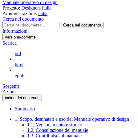
Manuale operativo di design
Progetto:
Designers Italia
Amministrazione:
italia
Cerca nel documento
Cerca nel documento
Informazioni
versione-corrente
Scarica
pdf
html
epub
Sorgente
Azioni
indice dei contenuti
Sommario
1. Scopo, destinatari e uso del Manuale operativo di design
1.1. Versionamento e storico
1.2. Consultazione del manuale
1.3. Contribuisci al manuale