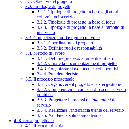
3.1. Obiettivi del progetto
3.2. Tipologie di progetti
3.2.1. Tipologie di progetto in base agli attori
coinvolti nel servizio
3.2.2. Tipologie di progetto in base al focus
3.2.3. Tipologie di progetto in base all’ambito di
intervento
3.3. Competenze, ruoli e figure coinvolte
3.3.1. Coordinatore di progetto
3.3.2. Definire ruoli e responsabilità
3.4. Metodo di lavoro
3.4.1. Definire processi, strumenti e rituali
3.4.2. Curare la documentazione di progetto
3.4.3. Organizzare tavoli tecnici collaborativi
3.4.4. Prendere decisioni
3.5. Il processo progettuale
3.5.1. Organizzare il progetto e la sua gestione
3.5.2. Comprendere il contesto d’uso del servizio
pubblico
3.5.3. Progettare i processi e i
touchpoint
del
servizio
3.5.4. Realizzare l’interfaccia utente del servizio
3.5.5. Validare la soluzione ottenuta
4. Ricerca progettuale
4.1. Ricerca primaria