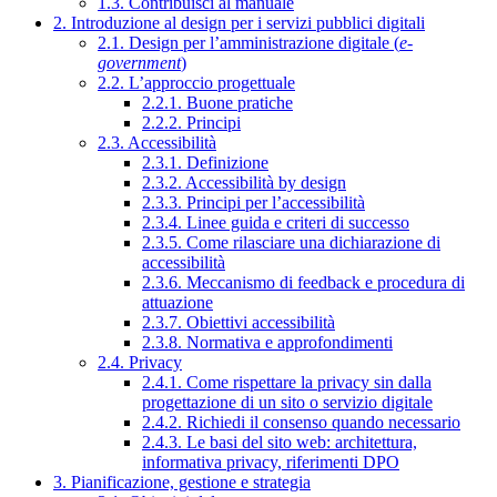
1.3. Contribuisci al manuale
2. Introduzione al design per i servizi pubblici digitali
2.1. Design per l’amministrazione digitale (
e-
government
)
2.2. L’approccio progettuale
2.2.1. Buone pratiche
2.2.2. Principi
2.3. Accessibilità
2.3.1. Definizione
2.3.2. Accessibilità by design
2.3.3. Principi per l’accessibilità
2.3.4. Linee guida e criteri di successo
2.3.5. Come rilasciare una dichiarazione di
accessibilità
2.3.6. Meccanismo di feedback e procedura di
attuazione
2.3.7. Obiettivi accessibilità
2.3.8. Normativa e approfondimenti
2.4. Privacy
2.4.1. Come rispettare la privacy sin dalla
progettazione di un sito o servizio digitale
2.4.2. Richiedi il consenso quando necessario
2.4.3. Le basi del sito web: architettura,
informativa privacy, riferimenti DPO
3. Pianificazione, gestione e strategia