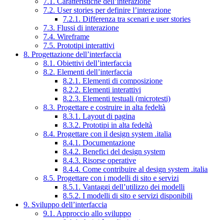
7.1. Caratteristiche dell’interazione
7.2. User stories per definire l’interazione
7.2.1. Differenza tra scenari e user stories
7.3. Flussi di interazione
7.4. Wireframe
7.5. Prototipi interattivi
8. Progettazione dell’interfaccia
8.1. Obiettivi dell’interfaccia
8.2. Elementi dell’interfaccia
8.2.1. Elementi di composizione
8.2.2. Elementi interattivi
8.2.3. Elementi testuali (microtesti)
8.3. Progettare e costruire in alta fedeltà
8.3.1. Layout di pagina
8.3.2. Prototipi in alta fedeltà
8.4. Progettare con il design system .italia
8.4.1. Documentazione
8.4.2. Benefici del design system
8.4.3. Risorse operative
8.4.4. Come contribuire al design system .italia
8.5. Progettare con i modelli di sito e servizi
8.5.1. Vantaggi dell’utilizzo dei modelli
8.5.2. I modelli di sito e servizi disponibili
9. Sviluppo dell’interfaccia
9.1. Approccio allo sviluppo