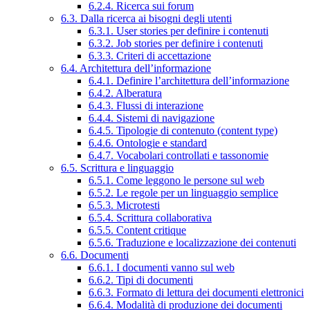
6.2.4. Ricerca sui forum
6.3. Dalla ricerca ai bisogni degli utenti
6.3.1. User stories per definire i contenuti
6.3.2. Job stories per definire i contenuti
6.3.3. Criteri di accettazione
6.4. Architettura dell’informazione
6.4.1. Definire l’architettura dell’informazione
6.4.2. Alberatura
6.4.3. Flussi di interazione
6.4.4. Sistemi di navigazione
6.4.5. Tipologie di contenuto (content type)
6.4.6. Ontologie e standard
6.4.7. Vocabolari controllati e tassonomie
6.5. Scrittura e linguaggio
6.5.1. Come leggono le persone sul web
6.5.2. Le regole per un linguaggio semplice
6.5.3. Microtesti
6.5.4. Scrittura collaborativa
6.5.5. Content critique
6.5.6. Traduzione e localizzazione dei contenuti
6.6. Documenti
6.6.1. I documenti vanno sul web
6.6.2. Tipi di documenti
6.6.3. Formato di lettura dei documenti elettronici
6.6.4. Modalità di produzione dei documenti