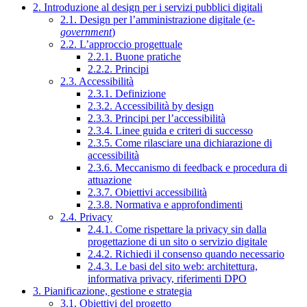
2. Introduzione al design per i servizi pubblici digitali
2.1. Design per l’amministrazione digitale (
e-
government
)
2.2. L’approccio progettuale
2.2.1. Buone pratiche
2.2.2. Principi
2.3. Accessibilità
2.3.1. Definizione
2.3.2. Accessibilità by design
2.3.3. Principi per l’accessibilità
2.3.4. Linee guida e criteri di successo
2.3.5. Come rilasciare una dichiarazione di
accessibilità
2.3.6. Meccanismo di feedback e procedura di
attuazione
2.3.7. Obiettivi accessibilità
2.3.8. Normativa e approfondimenti
2.4. Privacy
2.4.1. Come rispettare la privacy sin dalla
progettazione di un sito o servizio digitale
2.4.2. Richiedi il consenso quando necessario
2.4.3. Le basi del sito web: architettura,
informativa privacy, riferimenti DPO
3. Pianificazione, gestione e strategia
3.1. Obiettivi del progetto