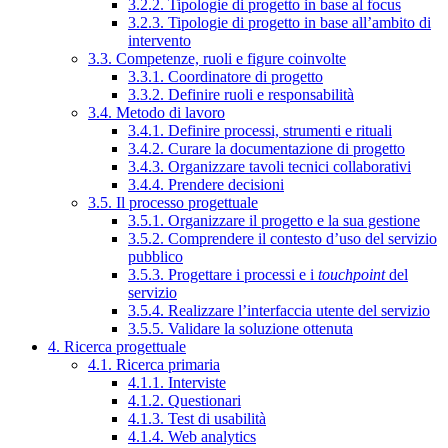
3.2.2. Tipologie di progetto in base al focus
3.2.3. Tipologie di progetto in base all’ambito di
intervento
3.3. Competenze, ruoli e figure coinvolte
3.3.1. Coordinatore di progetto
3.3.2. Definire ruoli e responsabilità
3.4. Metodo di lavoro
3.4.1. Definire processi, strumenti e rituali
3.4.2. Curare la documentazione di progetto
3.4.3. Organizzare tavoli tecnici collaborativi
3.4.4. Prendere decisioni
3.5. Il processo progettuale
3.5.1. Organizzare il progetto e la sua gestione
3.5.2. Comprendere il contesto d’uso del servizio
pubblico
3.5.3. Progettare i processi e i
touchpoint
del
servizio
3.5.4. Realizzare l’interfaccia utente del servizio
3.5.5. Validare la soluzione ottenuta
4. Ricerca progettuale
4.1. Ricerca primaria
4.1.1. Interviste
4.1.2. Questionari
4.1.3. Test di usabilità
4.1.4. Web analytics