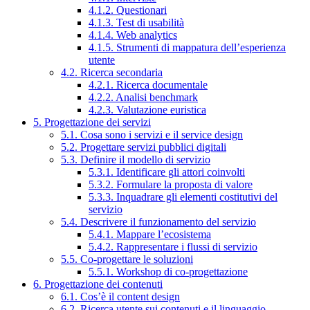
4.1.2. Questionari
4.1.3. Test di usabilità
4.1.4. Web analytics
4.1.5. Strumenti di mappatura dell’esperienza
utente
4.2. Ricerca secondaria
4.2.1. Ricerca documentale
4.2.2. Analisi benchmark
4.2.3. Valutazione euristica
5. Progettazione dei servizi
5.1. Cosa sono i servizi e il service design
5.2. Progettare servizi pubblici digitali
5.3. Definire il modello di servizio
5.3.1. Identificare gli attori coinvolti
5.3.2. Formulare la proposta di valore
5.3.3. Inquadrare gli elementi costitutivi del
servizio
5.4. Descrivere il funzionamento del servizio
5.4.1. Mappare l’ecosistema
5.4.2. Rappresentare i flussi di servizio
5.5. Co-progettare le soluzioni
5.5.1. Workshop di co-progettazione
6. Progettazione dei contenuti
6.1. Cos’è il content design
6.2. Ricerca utente sui contenuti e il linguaggio