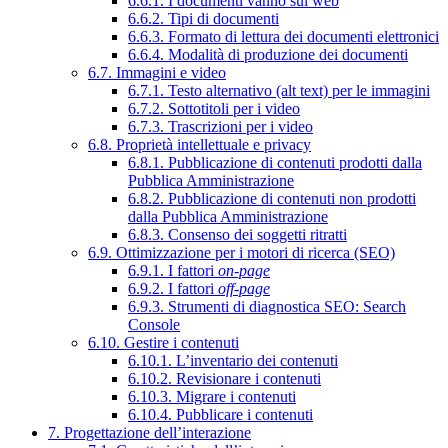
6.6.1. I documenti vanno sul web
6.6.2. Tipi di documenti
6.6.3. Formato di lettura dei documenti elettronici
6.6.4. Modalità di produzione dei documenti
6.7. Immagini e video
6.7.1. Testo alternativo (alt text) per le immagini
6.7.2. Sottotitoli per i video
6.7.3. Trascrizioni per i video
6.8. Proprietà intellettuale e privacy
6.8.1. Pubblicazione di contenuti prodotti dalla
Pubblica Amministrazione
6.8.2. Pubblicazione di contenuti non prodotti
dalla Pubblica Amministrazione
6.8.3. Consenso dei soggetti ritratti
6.9. Ottimizzazione per i motori di ricerca (SEO)
6.9.1. I fattori
on-page
6.9.2. I fattori
off-page
6.9.3. Strumenti di diagnostica SEO: Search
Console
6.10. Gestire i contenuti
6.10.1. L’inventario dei contenuti
6.10.2. Revisionare i contenuti
6.10.3. Migrare i contenuti
6.10.4. Pubblicare i contenuti
7. Progettazione dell’interazione