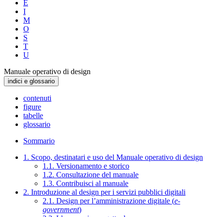
E
I
M
O
S
T
U
Manuale operativo di design
indici e glossario
contenuti
figure
tabelle
glossario
Sommario
1. Scopo, destinatari e uso del Manuale operativo di design
1.1. Versionamento e storico
1.2. Consultazione del manuale
1.3. Contribuisci al manuale
2. Introduzione al design per i servizi pubblici digitali
2.1. Design per l’amministrazione digitale (
e-
government
)