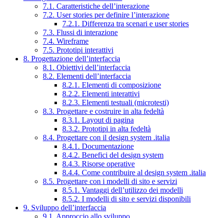
7.1. Caratteristiche dell’interazione
7.2. User stories per definire l’interazione
7.2.1. Differenza tra scenari e user stories
7.3. Flussi di interazione
7.4. Wireframe
7.5. Prototipi interattivi
8. Progettazione dell’interfaccia
8.1. Obiettivi dell’interfaccia
8.2. Elementi dell’interfaccia
8.2.1. Elementi di composizione
8.2.2. Elementi interattivi
8.2.3. Elementi testuali (microtesti)
8.3. Progettare e costruire in alta fedeltà
8.3.1. Layout di pagina
8.3.2. Prototipi in alta fedeltà
8.4. Progettare con il design system .italia
8.4.1. Documentazione
8.4.2. Benefici del design system
8.4.3. Risorse operative
8.4.4. Come contribuire al design system .italia
8.5. Progettare con i modelli di sito e servizi
8.5.1. Vantaggi dell’utilizzo dei modelli
8.5.2. I modelli di sito e servizi disponibili
9. Sviluppo dell’interfaccia
9.1. Approccio allo sviluppo