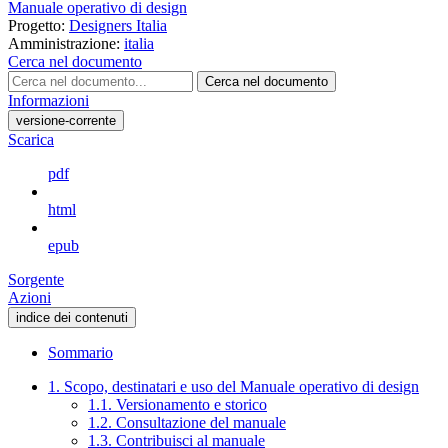
Manuale operativo di design
Progetto:
Designers Italia
Amministrazione:
italia
Cerca nel documento
Cerca nel documento
Informazioni
versione-corrente
Scarica
pdf
html
epub
Sorgente
Azioni
indice dei contenuti
Sommario
1. Scopo, destinatari e uso del Manuale operativo di design
1.1. Versionamento e storico
1.2. Consultazione del manuale
1.3. Contribuisci al manuale