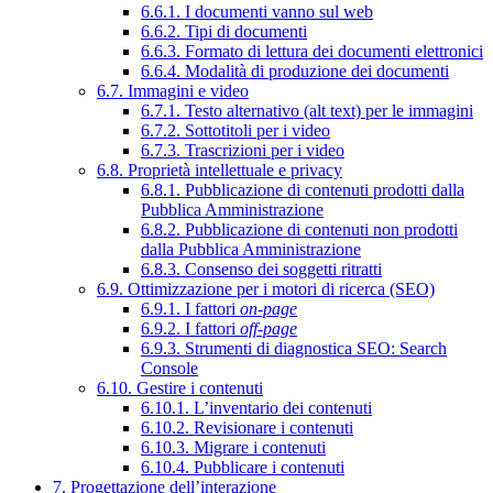
6.6.1. I documenti vanno sul web
6.6.2. Tipi di documenti
6.6.3. Formato di lettura dei documenti elettronici
6.6.4. Modalità di produzione dei documenti
6.7. Immagini e video
6.7.1. Testo alternativo (alt text) per le immagini
6.7.2. Sottotitoli per i video
6.7.3. Trascrizioni per i video
6.8. Proprietà intellettuale e privacy
6.8.1. Pubblicazione di contenuti prodotti dalla
Pubblica Amministrazione
6.8.2. Pubblicazione di contenuti non prodotti
dalla Pubblica Amministrazione
6.8.3. Consenso dei soggetti ritratti
6.9. Ottimizzazione per i motori di ricerca (SEO)
6.9.1. I fattori
on-page
6.9.2. I fattori
off-page
6.9.3. Strumenti di diagnostica SEO: Search
Console
6.10. Gestire i contenuti
6.10.1. L’inventario dei contenuti
6.10.2. Revisionare i contenuti
6.10.3. Migrare i contenuti
6.10.4. Pubblicare i contenuti
7. Progettazione dell’interazione