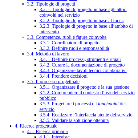
3.2. Tipologie di progetti
3.2.1. Tipologie di progetto in base agli attori
coinvolti nel servizio
3.2.2. Tipologie di progetto in base al focus
3.2.3. Tipologie di progetto in base all’ambito di
intervento
3.3. Competenze, ruoli e figure coinvolte
3.3.1. Coordinatore di progetto
3.3.2. Definire ruoli e responsabilità
3.4. Metodo di lavoro
3.4.1. Definire processi, strumenti e rituali
3.4.2. Curare la documentazione di progetto
3.4.3. Organizzare tavoli tecnici collaborativi
3.4.4. Prendere decisioni
3.5. Il processo progettuale
3.5.1. Organizzare il progetto e la sua gestione
3.5.2. Comprendere il contesto d’uso del servizio
pubblico
3.5.3. Progettare i processi e i
touchpoint
del
servizio
3.5.4. Realizzare l’interfaccia utente del servizio
3.5.5. Validare la soluzione ottenuta
4. Ricerca progettuale
4.1. Ricerca primaria
4.1.1. Interviste