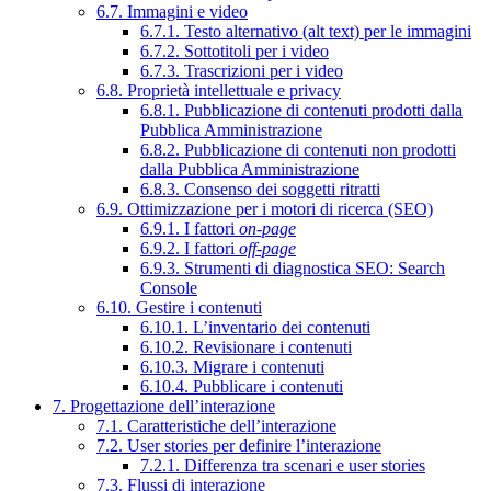
6.7. Immagini e video
6.7.1. Testo alternativo (alt text) per le immagini
6.7.2. Sottotitoli per i video
6.7.3. Trascrizioni per i video
6.8. Proprietà intellettuale e privacy
6.8.1. Pubblicazione di contenuti prodotti dalla
Pubblica Amministrazione
6.8.2. Pubblicazione di contenuti non prodotti
dalla Pubblica Amministrazione
6.8.3. Consenso dei soggetti ritratti
6.9. Ottimizzazione per i motori di ricerca (SEO)
6.9.1. I fattori
on-page
6.9.2. I fattori
off-page
6.9.3. Strumenti di diagnostica SEO: Search
Console
6.10. Gestire i contenuti
6.10.1. L’inventario dei contenuti
6.10.2. Revisionare i contenuti
6.10.3. Migrare i contenuti
6.10.4. Pubblicare i contenuti
7. Progettazione dell’interazione
7.1. Caratteristiche dell’interazione
7.2. User stories per definire l’interazione
7.2.1. Differenza tra scenari e user stories
7.3. Flussi di interazione