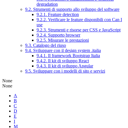
degradation
9.2. Strumenti di supporto allo sviluppo del software
9.2.1. Feature detection
9.2.2. Verificare le feature disponibili con Can I
use
9.2.3. Strumenti e risorse per CSS e JavaScript
9.2.4. Supporto browser
9.2.5. Misurare le prestazioni
9.3. Catalogo del riuso
9.4. Sviluppare con il design system .italia
9.4.1. Il framework Bootstrap Italia
9.4.2. Il kit di sviluppo React
9.4.3. Il kit di sviluppo Angular
9.5. Sviluppare con i modelli di sito e servizi
None
None
A
B
C
D
E
I
M