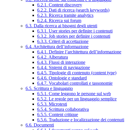
6.2.1. Content discovery
6.2.2. Dati di ricerca (search keywords)
6.2.3. Ricerca tramite analytics
6.2.4. Ricerca sui forum
6.3. Dalla ricerca ai bisogni degli utenti
6.3.1. User stories per definire i contenuti
6.3.2. Job stories per definire i contenuti
6.3.3. Criteri di accettazione
6.4. Architettura dell’informazione
6.4.1. Definire l’architettura dell’informazione
6.4.2. Alberatura
6.4.3. Flussi di interazione
6.4.4. Sistemi di navigazione
6.4.5. Tipologie di contenuto (content type)
6.4.6. Ontologie e standard
6.4.7. Vocabolari controllati e tassonomie
6.5. Scrittura e linguaggio
6.5.1. Come leggono le persone sul web
6.5.2. Le regole per un linguaggio semplice
6.5.3. Microtesti
6.5.4. Scrittura collaborativa
6.5.5. Content critique
6.5.6. Traduzione e localizzazione dei contenuti
6.6. Documenti