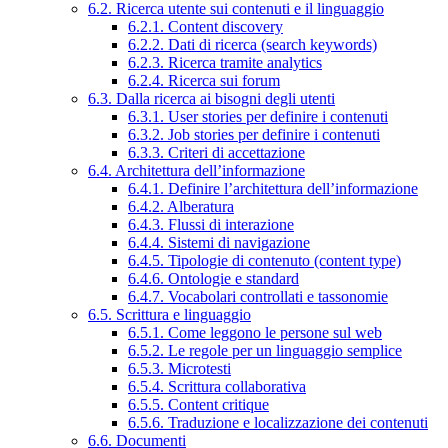
6.2. Ricerca utente sui contenuti e il linguaggio
6.2.1. Content discovery
6.2.2. Dati di ricerca (search keywords)
6.2.3. Ricerca tramite analytics
6.2.4. Ricerca sui forum
6.3. Dalla ricerca ai bisogni degli utenti
6.3.1. User stories per definire i contenuti
6.3.2. Job stories per definire i contenuti
6.3.3. Criteri di accettazione
6.4. Architettura dell’informazione
6.4.1. Definire l’architettura dell’informazione
6.4.2. Alberatura
6.4.3. Flussi di interazione
6.4.4. Sistemi di navigazione
6.4.5. Tipologie di contenuto (content type)
6.4.6. Ontologie e standard
6.4.7. Vocabolari controllati e tassonomie
6.5. Scrittura e linguaggio
6.5.1. Come leggono le persone sul web
6.5.2. Le regole per un linguaggio semplice
6.5.3. Microtesti
6.5.4. Scrittura collaborativa
6.5.5. Content critique
6.5.6. Traduzione e localizzazione dei contenuti
6.6. Documenti