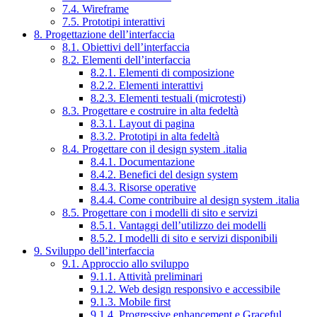
7.4. Wireframe
7.5. Prototipi interattivi
8. Progettazione dell’interfaccia
8.1. Obiettivi dell’interfaccia
8.2. Elementi dell’interfaccia
8.2.1. Elementi di composizione
8.2.2. Elementi interattivi
8.2.3. Elementi testuali (microtesti)
8.3. Progettare e costruire in alta fedeltà
8.3.1. Layout di pagina
8.3.2. Prototipi in alta fedeltà
8.4. Progettare con il design system .italia
8.4.1. Documentazione
8.4.2. Benefici del design system
8.4.3. Risorse operative
8.4.4. Come contribuire al design system .italia
8.5. Progettare con i modelli di sito e servizi
8.5.1. Vantaggi dell’utilizzo dei modelli
8.5.2. I modelli di sito e servizi disponibili
9. Sviluppo dell’interfaccia
9.1. Approccio allo sviluppo
9.1.1. Attività preliminari
9.1.2. Web design responsivo e accessibile
9.1.3. Mobile first
9.1.4. Progressive enhancement e Graceful