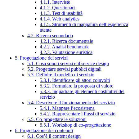
4.1.1. Interviste
4.1.2. Questionari
4.1.3. Test di usabilità
4.1.4. Web analytics
4.1.5. Strumenti di mappatura dell’esperienza
utente
4.2. Ricerca secondaria
4.2.1. Ricerca documentale
4.2.2. Analisi benchmark
4.2.3. Valutazione euristica
5. Progettazione dei servizi
5.1. Cosa sono i servizi e il service design
5.2. Progettare servizi pubblici digitali
5.3. Definire il modello di servizio
5.3.1. Identificare gli attori coinvolti
5.3.2. Formulare la proposta di valore
5.3.3. Inquadrare gli elementi costitutivi del
servizio
5.4. Descrivere il funzionamento del servizio
5.4.1. Mappare l’ecosistema
5.4.2. Rappresentare i flussi di servizio
5.5. Co-progettare le soluzioni
5.5.1. Workshop di co-progettazione
6. Progettazione dei contenuti
6.1. Cos’è il content design