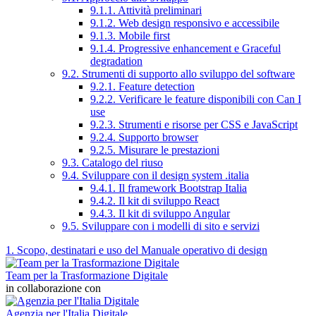
9.1.1. Attività preliminari
9.1.2. Web design responsivo e accessibile
9.1.3. Mobile first
9.1.4. Progressive enhancement e Graceful
degradation
9.2. Strumenti di supporto allo sviluppo del software
9.2.1. Feature detection
9.2.2. Verificare le feature disponibili con Can I
use
9.2.3. Strumenti e risorse per CSS e JavaScript
9.2.4. Supporto browser
9.2.5. Misurare le prestazioni
9.3. Catalogo del riuso
9.4. Sviluppare con il design system .italia
9.4.1. Il framework Bootstrap Italia
9.4.2. Il kit di sviluppo React
9.4.3. Il kit di sviluppo Angular
9.5. Sviluppare con i modelli di sito e servizi
1. Scopo, destinatari e uso del Manuale operativo di design
Team per la Trasformazione Digitale
in collaborazione con
Agenzia per l'Italia Digitale