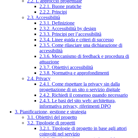
2.2. L’approccio progettuale
2.2.1. Buone pratiche
2.2.2. Principi
2.3. Accessibilità
2.3.1. Definizione
2.3.2. Accessibilità by design
2.3.3. Principi per l’accessibilità
2.3.4. Linee guida e criteri di successo
2.3.5. Come rilasciare una dichiarazione di
accessibilità
2.3.6. Meccanismo di feedback e procedura di
attuazione
2.3.7. Obiettivi accessibilità
2.3.8. Normativa e approfondimenti
2.4. Privacy
2.4.1. Come rispettare la privacy sin dalla
progettazione di un sito o servizio digitale
2.4.2. Richiedi il consenso quando necessario
2.4.3. Le basi del sito web: architettura,
informativa privacy, riferimenti DPO
3. Pianificazione, gestione e strategia
3.1. Obiettivi del progetto
3.2. Tipologie di progetti
3.2.1. Tipologie di progetto in base agli attori
coinvolti nel servizio