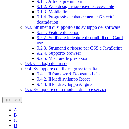
9.1.1. Attività preliminari
9.1.2. Web design responsivo e accessibile
9.1.3. Mobile first
9.1.4. Progressive enhancement e Graceful
degradation
9.2. Strumenti di supporto allo sviluppo del software
9.2.1. Feature detection
9.2.2. Verificare le feature disponibili con Can I
use
9.2.3. Strumenti e risorse per CSS e JavaScript
9.2.4. Supporto browser
9.2.5. Misurare le prestazioni
9.3. Catalogo del riuso
9.4. Sviluppare con il design system .italia
9.4.1. Il framework Bootstrap Italia
9.4.2. Il kit di sviluppo React
9.4.3. Il kit di sviluppo Angular
9.5. Sviluppare con i modelli di sito e servizi
glossario
A
B
C
D