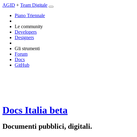
AGID
+
Team Digitale
Piano Triennale
Le community
Developers
Designers
Gli strumenti
Forum
Docs
GitHub
Docs Italia
beta
Documenti pubblici, digitali.