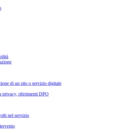
)
ilità
azione
ione di un sito o servizio digitale
va privacy, riferimenti DPO
olti nel servizio
ntervento