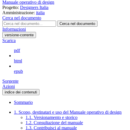
Manuale operativo di design
Progetto:
Designers Italia
Amministrazione:
italia
Cerca nel documento
Cerca nel documento
Informazioni
versione-corrente
Scarica
pdf
html
epub
Sorgente
Azioni
indice dei contenuti
Sommario
1. Scopo, destinatari e uso del Manuale operativo di design
1.1. Versionamento e storico
1.2. Consultazione del manuale
1.3. Contribuisci al manuale