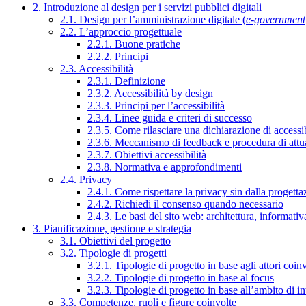
2. Introduzione al design per i servizi pubblici digitali
2.1. Design per l’amministrazione digitale (
e-government
2.2. L’approccio progettuale
2.2.1. Buone pratiche
2.2.2. Principi
2.3. Accessibilità
2.3.1. Definizione
2.3.2. Accessibilità by design
2.3.3. Principi per l’accessibilità
2.3.4. Linee guida e criteri di successo
2.3.5. Come rilasciare una dichiarazione di accessib
2.3.6. Meccanismo di feedback e procedura di attu
2.3.7. Obiettivi accessibilità
2.3.8. Normativa e approfondimenti
2.4. Privacy
2.4.1. Come rispettare la privacy sin dalla progettaz
2.4.2. Richiedi il consenso quando necessario
2.4.3. Le basi del sito web: architettura, informati
3. Pianificazione, gestione e strategia
3.1. Obiettivi del progetto
3.2. Tipologie di progetti
3.2.1. Tipologie di progetto in base agli attori coinv
3.2.2. Tipologie di progetto in base al focus
3.2.3. Tipologie di progetto in base all’ambito di i
3.3. Competenze, ruoli e figure coinvolte