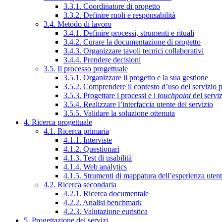
3.3.1. Coordinatore di progetto
3.3.2. Definire ruoli e responsabilità
3.4. Metodo di lavoro
3.4.1. Definire processi, strumenti e rituali
3.4.2. Curare la documentazione di progetto
3.4.3. Organizzare tavoli tecnici collaborativi
3.4.4. Prendere decisioni
3.5. Il processo progettuale
3.5.1. Organizzare il progetto e la sua gestione
3.5.2. Comprendere il contesto d’uso del servizio 
3.5.3. Progettare i processi e i
touchpoint
del servi
3.5.4. Realizzare l’interfaccia utente del servizio
3.5.5. Validare la soluzione ottenuta
4. Ricerca progettuale
4.1. Ricerca primaria
4.1.1. Interviste
4.1.2. Questionari
4.1.3. Test di usabilità
4.1.4. Web analytics
4.1.5. Strumenti di mappatura dell’esperienza uten
4.2. Ricerca secondaria
4.2.1. Ricerca documentale
4.2.2. Analisi benchmark
4.2.3. Valutazione euristica
5. Progettazione dei servizi