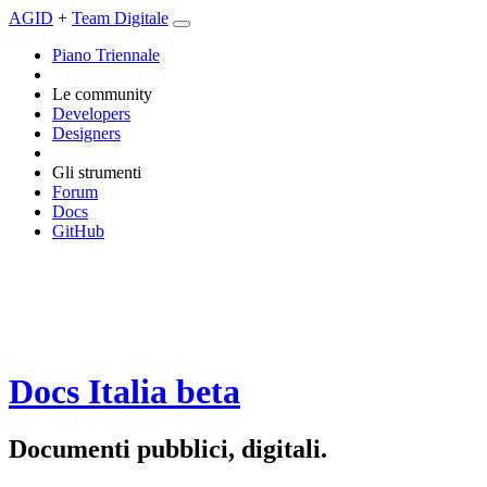
AGID
+
Team Digitale
Piano Triennale
Le community
Developers
Designers
Gli strumenti
Forum
Docs
GitHub
Docs Italia
beta
Documenti pubblici, digitali.