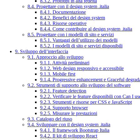
8.3.2. Prototipi in alta fedeltà
8.4. Progettare con il design system .italia
8.4.1. Documentazione
8.4.2. Benefici del design system
8.4.3. Risorse operative
8.4.4. Come contribuire al design system .italia
8.5. Progettare con i modelli di sito e servizi
8.5.1. Vantaggi dell’utilizzo dei modelli
8.5.2. I modelli di sito e servizi disponibili
9. Sviluppo dell’interfaccia
9.1. Approccio allo sviluppo
9.1.1. Attività preliminari
9.1.2. Web design responsivo e accessibile
9.1.3. Mobile first
9.1.4. Progressive enhancement e Graceful degrad
9.2. Strumenti di supporto allo sviluppo del software
9.2.1. Feature detection
9.2.2. Verificare le feature disponibili con Can I us
9.2.3. Strumenti e risorse per CSS e JavaScript
9.2.4. Supporto browser
9.2.5. Misurare le prestazioni
9.3. Catalogo del riuso
9.4. Sviluppare con il design system .italia
9.4.1. Il framework Bootstrap Italia
9.4.2. Il kit di sviluppo React