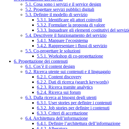
5.1. Cosa sono i servizi e il service design
5.2. Progettare servizi pubblici digitali
5.3. Definire il modello di servizio
5.3.1. Identificare gli attori coinvolti
5.3.2. Formulare la proposta di valore
5.3.3. Inquadrare gli elementi costitutivi del serviz
5.4. Descrivere il funzionamento del servizio
5.4.1. Mappare l’ecosistema
5.4.2. Rappresentare i flussi di servizio
5.5. Co-progettare le soluzioni
5.5.1. Workshop di co-progettazione
6. Progettazione dei contenuti
6.1. Cos’è il content design
6.2. Ricerca utente sui contenuti e il linguaggio
6.2.1. Content discovery
6.2.2. Dati di ricerca (search keywords)
6.2.3. Ricerca tramite analytics
6.2.4. Ricerca sui forum
6.3. Dalla ricerca ai bisogni degli utenti
6.3.1. User stories per definire i contenuti
6.3.2. Job stories per definire i contenuti
6.3.3. Criteri di accettazione
6.4. Architettura dell’informazione
6.4.1. Definire l’architettura dell’informazione
6.4.2. Alberatura