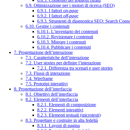
6.8.3. Consenso dei soggetti ritratti
6.9. Ottimizzazione per i motori di ricerca (SEO)
6.9.1. I fattori
on-page
6.9.2. I fattori
off-page
6.9.3. Strumenti di diagnostica SEO: Search Cons
6.10. Gestire i contenuti
6.10.1. L’inventario dei contenuti
6.10.2. Revisionare i contenuti
6.10.3. Migrare i contenuti
6.10.4. Pubblicare i contenuti
7. Progettazione dell’interazione
7.1. Caratteristiche dell’interazione
7.2. User stories per definire l’interazione
7.2.1. Differenza tra scenari e user stories
7.3. Flussi di interazione
7.4. Wireframe
7.5. Prototipi interattivi
8. Progettazione dell’interfaccia
8.1. Obiettivi dell’interfaccia
8.2. Elementi dell’interfaccia
8.2.1. Elementi di composizione
8.2.2. Elementi interattivi
8.2.3. Elementi testuali (microtesti)
8.3. Progettare e costruire in alta fedeltà
8.3.1. Layout di pagina