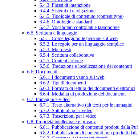
6.4.3. Flussi di interazione
6.4.4. Sistemi di navigazione
6.4.5. Tipologie di contenuto (content type)
6.4.6. Ontologie e standard
6.4.7. Vocabolari controllati e tassonomie
6.5. Scrittura e linguaggio
6.5.1. Come leggono le persone sul web
6.5.2. Le regole per un linguaggio semplice
6.5.3. Microtesti
6.5.4. Scrittura collaborativa
6.5.5. Content critique
6.5.6. Traduzione e localizzazione dei contenuti
6.6. Documenti
6.6.1. I documenti vanno sul web
6.6.2. Tipi di documenti
6.6.3. Formato di lettura dei documenti elettronici
6.6.4. Modalità di produzione dei documenti
6.7. Immagini e video
6.7.1. Testo alternativo (alt text) per le immagini
6.7.2. Sottotitoli per i video
6.7.3. Trascrizioni per i video
6.8. Proprietà intellettuale e privacy
6.8.1. Pubblicazione di contenuti prodotti dalla P
6.8.2. Pubblicazione di contenuti non prodotti dal