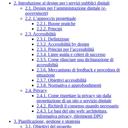
2. Introduzione al design per i servizi pubblici digitali
2.1. Design per l’amministrazione digitale (
e-
government
)
2.2. L’approccio progettuale
2.2.1. Buone pratiche
2.2.2. Principi
2.3. Accessibilità
2.3.1. Definizione
2.3.2. Accessibilità by design
2.3.3. Principi per l’accessibilità
2.3.4. Linee guida e criteri di successo
2.3.5. Come rilasciare una dichiarazione di
accessibilità
2.3.6. Meccanismo di feedback e procedura di
attuazione
2.3.7. Obiettivi accessibilità
2.3.8. Normativa e approfondimenti
2.4. Privacy
2.4.1. Come rispettare la privacy sin dalla
progettazione di un sito o servizio digitale
2.4.2. Richiedi il consenso quando necessario
2.4.3. Le basi del sito web: architettura,
informativa privacy, riferimenti DPO
3. Pianificazione, gestione e strategia
3.1. Obiettivi del progetto