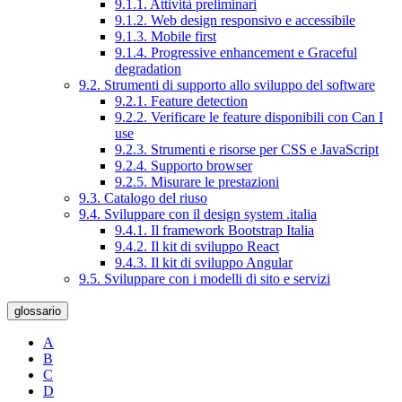
9.1.1. Attività preliminari
9.1.2. Web design responsivo e accessibile
9.1.3. Mobile first
9.1.4. Progressive enhancement e Graceful
degradation
9.2. Strumenti di supporto allo sviluppo del software
9.2.1. Feature detection
9.2.2. Verificare le feature disponibili con Can I
use
9.2.3. Strumenti e risorse per CSS e JavaScript
9.2.4. Supporto browser
9.2.5. Misurare le prestazioni
9.3. Catalogo del riuso
9.4. Sviluppare con il design system .italia
9.4.1. Il framework Bootstrap Italia
9.4.2. Il kit di sviluppo React
9.4.3. Il kit di sviluppo Angular
9.5. Sviluppare con i modelli di sito e servizi
glossario
A
B
C
D