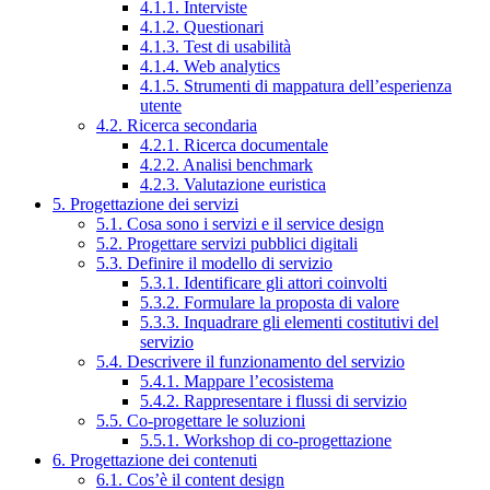
4.1.1. Interviste
4.1.2. Questionari
4.1.3. Test di usabilità
4.1.4. Web analytics
4.1.5. Strumenti di mappatura dell’esperienza
utente
4.2. Ricerca secondaria
4.2.1. Ricerca documentale
4.2.2. Analisi benchmark
4.2.3. Valutazione euristica
5. Progettazione dei servizi
5.1. Cosa sono i servizi e il service design
5.2. Progettare servizi pubblici digitali
5.3. Definire il modello di servizio
5.3.1. Identificare gli attori coinvolti
5.3.2. Formulare la proposta di valore
5.3.3. Inquadrare gli elementi costitutivi del
servizio
5.4. Descrivere il funzionamento del servizio
5.4.1. Mappare l’ecosistema
5.4.2. Rappresentare i flussi di servizio
5.5. Co-progettare le soluzioni
5.5.1. Workshop di co-progettazione
6. Progettazione dei contenuti
6.1. Cos’è il content design