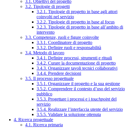
3.1. Obiettivi del progetto
3.2. Tipologie di progetti
3.2.1. Tipologie di progetto in base agli attori
coinvolti nel servizio
3.2.2. Tipologie di progetto in base al focus
3.2.3. Tipologie di progetto in base all’ambito di
intervento
3.3. Competenze, ruoli e figure coinvolte
3.3.1. Coordinatore di progetto
3.3.2. Definire ruoli e responsabilità
3.4. Metodo di lavoro
3.4.1. Definire processi, strumenti e rituali
3.4.2. Curare la documentazione di progetto
3.4.3. Organizzare tavoli tecnici collaborativi
3.4.4. Prendere decisioni
3.5. Il processo progettuale
3.5.1. Organizzare il progetto e la sua gestione
3.5.2. Comprendere il contesto d’uso del servizio
pubblico
3.5.3. Progettare i processi e i
touchpoint
del
servizio
3.5.4. Realizzare l’interfaccia utente del servizio
3.5.5. Validare la soluzione ottenuta
4. Ricerca progettuale
4.1. Ricerca primaria