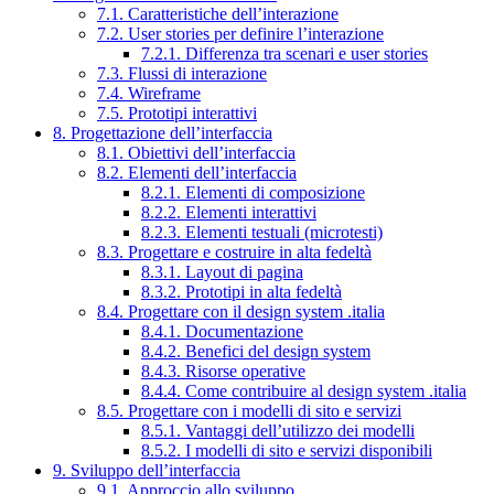
7.1. Caratteristiche dell’interazione
7.2. User stories per definire l’interazione
7.2.1. Differenza tra scenari e user stories
7.3. Flussi di interazione
7.4. Wireframe
7.5. Prototipi interattivi
8. Progettazione dell’interfaccia
8.1. Obiettivi dell’interfaccia
8.2. Elementi dell’interfaccia
8.2.1. Elementi di composizione
8.2.2. Elementi interattivi
8.2.3. Elementi testuali (microtesti)
8.3. Progettare e costruire in alta fedeltà
8.3.1. Layout di pagina
8.3.2. Prototipi in alta fedeltà
8.4. Progettare con il design system .italia
8.4.1. Documentazione
8.4.2. Benefici del design system
8.4.3. Risorse operative
8.4.4. Come contribuire al design system .italia
8.5. Progettare con i modelli di sito e servizi
8.5.1. Vantaggi dell’utilizzo dei modelli
8.5.2. I modelli di sito e servizi disponibili
9. Sviluppo dell’interfaccia
9.1. Approccio allo sviluppo