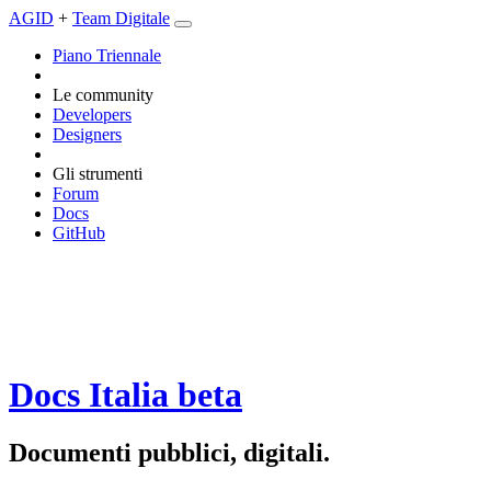
AGID
+
Team Digitale
Piano Triennale
Le community
Developers
Designers
Gli strumenti
Forum
Docs
GitHub
Docs Italia
beta
Documenti pubblici, digitali.