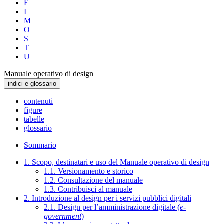
E
I
M
O
S
T
U
Manuale operativo di design
indici e glossario
contenuti
figure
tabelle
glossario
Sommario
1. Scopo, destinatari e uso del Manuale operativo di design
1.1. Versionamento e storico
1.2. Consultazione del manuale
1.3. Contribuisci al manuale
2. Introduzione al design per i servizi pubblici digitali
2.1. Design per l’amministrazione digitale (
e-
government
)