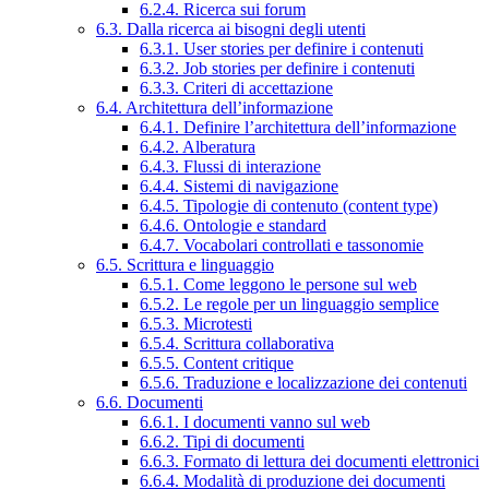
6.2.4. Ricerca sui forum
6.3. Dalla ricerca ai bisogni degli utenti
6.3.1. User stories per definire i contenuti
6.3.2. Job stories per definire i contenuti
6.3.3. Criteri di accettazione
6.4. Architettura dell’informazione
6.4.1. Definire l’architettura dell’informazione
6.4.2. Alberatura
6.4.3. Flussi di interazione
6.4.4. Sistemi di navigazione
6.4.5. Tipologie di contenuto (content type)
6.4.6. Ontologie e standard
6.4.7. Vocabolari controllati e tassonomie
6.5. Scrittura e linguaggio
6.5.1. Come leggono le persone sul web
6.5.2. Le regole per un linguaggio semplice
6.5.3. Microtesti
6.5.4. Scrittura collaborativa
6.5.5. Content critique
6.5.6. Traduzione e localizzazione dei contenuti
6.6. Documenti
6.6.1. I documenti vanno sul web
6.6.2. Tipi di documenti
6.6.3. Formato di lettura dei documenti elettronici
6.6.4. Modalità di produzione dei documenti