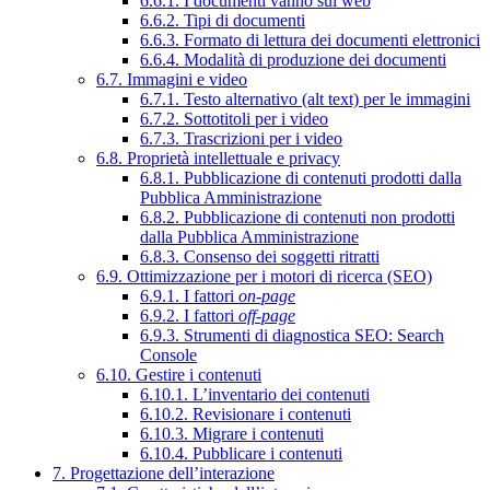
6.6.1. I documenti vanno sul web
6.6.2. Tipi di documenti
6.6.3. Formato di lettura dei documenti elettronici
6.6.4. Modalità di produzione dei documenti
6.7. Immagini e video
6.7.1. Testo alternativo (alt text) per le immagini
6.7.2. Sottotitoli per i video
6.7.3. Trascrizioni per i video
6.8. Proprietà intellettuale e privacy
6.8.1. Pubblicazione di contenuti prodotti dalla
Pubblica Amministrazione
6.8.2. Pubblicazione di contenuti non prodotti
dalla Pubblica Amministrazione
6.8.3. Consenso dei soggetti ritratti
6.9. Ottimizzazione per i motori di ricerca (SEO)
6.9.1. I fattori
on-page
6.9.2. I fattori
off-page
6.9.3. Strumenti di diagnostica SEO: Search
Console
6.10. Gestire i contenuti
6.10.1. L’inventario dei contenuti
6.10.2. Revisionare i contenuti
6.10.3. Migrare i contenuti
6.10.4. Pubblicare i contenuti
7. Progettazione dell’interazione