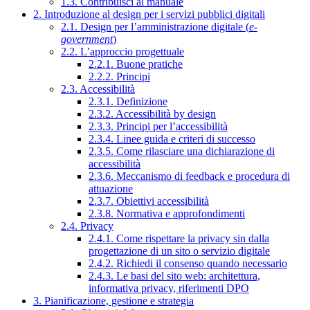
1.3. Contribuisci al manuale
2. Introduzione al design per i servizi pubblici digitali
2.1. Design per l’amministrazione digitale (
e-
government
)
2.2. L’approccio progettuale
2.2.1. Buone pratiche
2.2.2. Principi
2.3. Accessibilità
2.3.1. Definizione
2.3.2. Accessibilità by design
2.3.3. Principi per l’accessibilità
2.3.4. Linee guida e criteri di successo
2.3.5. Come rilasciare una dichiarazione di
accessibilità
2.3.6. Meccanismo di feedback e procedura di
attuazione
2.3.7. Obiettivi accessibilità
2.3.8. Normativa e approfondimenti
2.4. Privacy
2.4.1. Come rispettare la privacy sin dalla
progettazione di un sito o servizio digitale
2.4.2. Richiedi il consenso quando necessario
2.4.3. Le basi del sito web: architettura,
informativa privacy, riferimenti DPO
3. Pianificazione, gestione e strategia