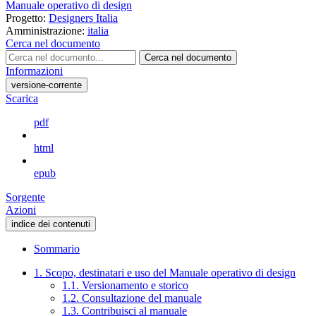
Manuale operativo di design
Progetto:
Designers Italia
Amministrazione:
italia
Cerca nel documento
Cerca nel documento
Informazioni
versione-corrente
Scarica
pdf
html
epub
Sorgente
Azioni
indice dei contenuti
Sommario
1. Scopo, destinatari e uso del Manuale operativo di design
1.1. Versionamento e storico
1.2. Consultazione del manuale
1.3. Contribuisci al manuale