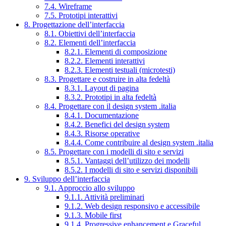
7.4. Wireframe
7.5. Prototipi interattivi
8. Progettazione dell’interfaccia
8.1. Obiettivi dell’interfaccia
8.2. Elementi dell’interfaccia
8.2.1. Elementi di composizione
8.2.2. Elementi interattivi
8.2.3. Elementi testuali (microtesti)
8.3. Progettare e costruire in alta fedeltà
8.3.1. Layout di pagina
8.3.2. Prototipi in alta fedeltà
8.4. Progettare con il design system .italia
8.4.1. Documentazione
8.4.2. Benefici del design system
8.4.3. Risorse operative
8.4.4. Come contribuire al design system .italia
8.5. Progettare con i modelli di sito e servizi
8.5.1. Vantaggi dell’utilizzo dei modelli
8.5.2. I modelli di sito e servizi disponibili
9. Sviluppo dell’interfaccia
9.1. Approccio allo sviluppo
9.1.1. Attività preliminari
9.1.2. Web design responsivo e accessibile
9.1.3. Mobile first
9.1.4. Progressive enhancement e Graceful