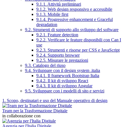
9.1.1. Attività preliminari
9.1.2. Web design responsivo e accessibile
9.1.3. Mobile first
9.1.4. Progressive enhancement e Graceful
degradation
9.2. Strumenti di supporto allo sviluppo del software
9.2.1. Feature detection
9.2.2. Verificare le feature disponibili con Can I
use
9.2.3. Strumenti e risorse per CSS e JavaScript
9.2.4. Supporto browser
9.2.5. Misurare le prestazioni
9.3. Catalogo del riuso
9.4. Sviluppare con il design system .italia
9.4.1. Il framework Bootstrap Italia
9.4.2. Il kit di sviluppo React
9.4.3. Il kit di sviluppo Angular
9.5. Sviluppare con i modelli di sito e servizi
1. Scopo, destinatari e uso del Manuale operativo di design
Team per la Trasformazione Digitale
in collaborazione con
Agenzia per l'Italia Digitale