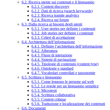
6.2. Ricerca utente sui contenuti e il linguaggio
6.2.1. Content discovery
6.2.2. Dati di ricerca (search keywords)
6.2.3. Ricerca tramite analytics
6.2.4. Ricerca sui forum
6.3. Dalla ricerca ai bisogni degli utenti
6.3.1. User stories per definire i contenuti
6.3.2. Job stories per definire i contenuti
6.3.3. Criteri di accettazione
6.4. Architettura dell’informazione
6.4.1. Definire l’architettura dell’informazione
6.4.2. Alberatura
6.4.3. Flussi di interazione
6.4.4. Sistemi di navigazione
6.4.5. Tipologie di contenuto (content type)
6.4.6. Ontologie e standard
6.4.7. Vocabolari controllati e tassonomie
6.5. Scrittura e linguaggio
6.5.1. Come leggono le persone sul web
6.5.2. Le regole per un linguaggio semplice
6.5.3. Microtesti
6.5.4. Scrittura collaborativa
6.5.5. Content critique
6.5.6. Traduzione e localizzazione dei contenuti
6.6. Documenti