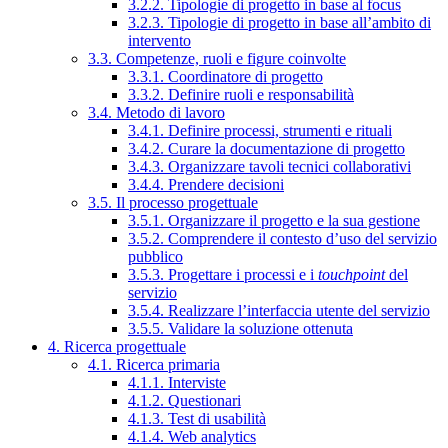
3.2.2. Tipologie di progetto in base al focus
3.2.3. Tipologie di progetto in base all’ambito di
intervento
3.3. Competenze, ruoli e figure coinvolte
3.3.1. Coordinatore di progetto
3.3.2. Definire ruoli e responsabilità
3.4. Metodo di lavoro
3.4.1. Definire processi, strumenti e rituali
3.4.2. Curare la documentazione di progetto
3.4.3. Organizzare tavoli tecnici collaborativi
3.4.4. Prendere decisioni
3.5. Il processo progettuale
3.5.1. Organizzare il progetto e la sua gestione
3.5.2. Comprendere il contesto d’uso del servizio
pubblico
3.5.3. Progettare i processi e i
touchpoint
del
servizio
3.5.4. Realizzare l’interfaccia utente del servizio
3.5.5. Validare la soluzione ottenuta
4. Ricerca progettuale
4.1. Ricerca primaria
4.1.1. Interviste
4.1.2. Questionari
4.1.3. Test di usabilità
4.1.4. Web analytics