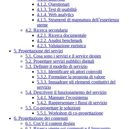
4.1.2. Questionari
4.1.3. Test di usabilità
4.1.4. Web analytics
4.1.5. Strumenti di mappatura dell’esperienza
utente
4.2. Ricerca secondaria
4.2.1. Ricerca documentale
4.2.2. Analisi benchmark
4.2.3. Valutazione euristica
5. Progettazione dei servizi
5.1. Cosa sono i servizi e il service design
5.2. Progettare servizi pubblici digitali
5.3. Definire il modello di servizio
5.3.1. Identificare gli attori coinvolti
5.3.2. Formulare la proposta di valore
5.3.3. Inquadrare gli elementi costitutivi del
servizio
5.4. Descrivere il funzionamento del servizio
5.4.1. Mappare l’ecosistema
5.4.2. Rappresentare i flussi di servizio
5.5. Co-progettare le soluzioni
5.5.1. Workshop di co-progettazione
6. Progettazione dei contenuti
6.1. Cos’è il content design
6.2. Ricerca utente sui contenuti e il linguaggio