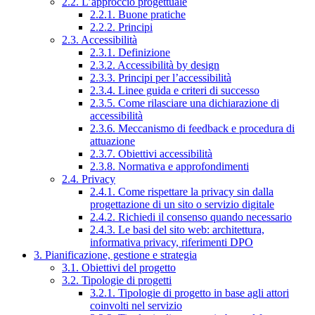
2.2. L’approccio progettuale
2.2.1. Buone pratiche
2.2.2. Principi
2.3. Accessibilità
2.3.1. Definizione
2.3.2. Accessibilità by design
2.3.3. Principi per l’accessibilità
2.3.4. Linee guida e criteri di successo
2.3.5. Come rilasciare una dichiarazione di
accessibilità
2.3.6. Meccanismo di feedback e procedura di
attuazione
2.3.7. Obiettivi accessibilità
2.3.8. Normativa e approfondimenti
2.4. Privacy
2.4.1. Come rispettare la privacy sin dalla
progettazione di un sito o servizio digitale
2.4.2. Richiedi il consenso quando necessario
2.4.3. Le basi del sito web: architettura,
informativa privacy, riferimenti DPO
3. Pianificazione, gestione e strategia
3.1. Obiettivi del progetto
3.2. Tipologie di progetti
3.2.1. Tipologie di progetto in base agli attori
coinvolti nel servizio