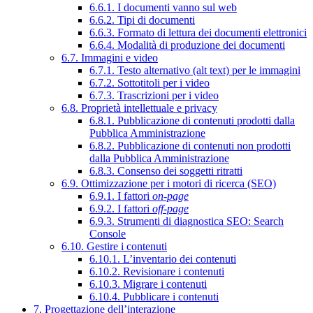
6.6.1. I documenti vanno sul web
6.6.2. Tipi di documenti
6.6.3. Formato di lettura dei documenti elettronici
6.6.4. Modalità di produzione dei documenti
6.7. Immagini e video
6.7.1. Testo alternativo (alt text) per le immagini
6.7.2. Sottotitoli per i video
6.7.3. Trascrizioni per i video
6.8. Proprietà intellettuale e privacy
6.8.1. Pubblicazione di contenuti prodotti dalla
Pubblica Amministrazione
6.8.2. Pubblicazione di contenuti non prodotti
dalla Pubblica Amministrazione
6.8.3. Consenso dei soggetti ritratti
6.9. Ottimizzazione per i motori di ricerca (SEO)
6.9.1. I fattori
on-page
6.9.2. I fattori
off-page
6.9.3. Strumenti di diagnostica SEO: Search
Console
6.10. Gestire i contenuti
6.10.1. L’inventario dei contenuti
6.10.2. Revisionare i contenuti
6.10.3. Migrare i contenuti
6.10.4. Pubblicare i contenuti
7. Progettazione dell’interazione