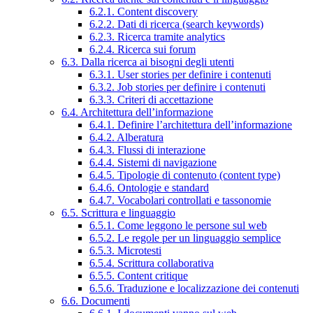
6.2.1. Content discovery
6.2.2. Dati di ricerca (search keywords)
6.2.3. Ricerca tramite analytics
6.2.4. Ricerca sui forum
6.3. Dalla ricerca ai bisogni degli utenti
6.3.1. User stories per definire i contenuti
6.3.2. Job stories per definire i contenuti
6.3.3. Criteri di accettazione
6.4. Architettura dell’informazione
6.4.1. Definire l’architettura dell’informazione
6.4.2. Alberatura
6.4.3. Flussi di interazione
6.4.4. Sistemi di navigazione
6.4.5. Tipologie di contenuto (content type)
6.4.6. Ontologie e standard
6.4.7. Vocabolari controllati e tassonomie
6.5. Scrittura e linguaggio
6.5.1. Come leggono le persone sul web
6.5.2. Le regole per un linguaggio semplice
6.5.3. Microtesti
6.5.4. Scrittura collaborativa
6.5.5. Content critique
6.5.6. Traduzione e localizzazione dei contenuti
6.6. Documenti