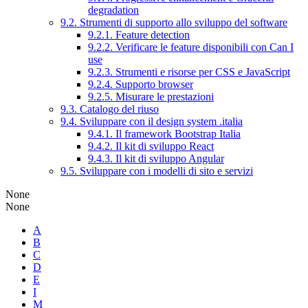
degradation
9.2. Strumenti di supporto allo sviluppo del software
9.2.1. Feature detection
9.2.2. Verificare le feature disponibili con Can I
use
9.2.3. Strumenti e risorse per CSS e JavaScript
9.2.4. Supporto browser
9.2.5. Misurare le prestazioni
9.3. Catalogo del riuso
9.4. Sviluppare con il design system .italia
9.4.1. Il framework Bootstrap Italia
9.4.2. Il kit di sviluppo React
9.4.3. Il kit di sviluppo Angular
9.5. Sviluppare con i modelli di sito e servizi
None
None
A
B
C
D
E
I
M