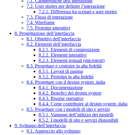
7.1. Caratteristiche dell’interazione
7.2. User stories per definire l’interazione
7.2.1. Differenza tra scenari e user stories
7.3. Flussi di interazione
7.4. Wireframe
7.5. Prototipi interattivi
8. Progettazione dell’interfaccia
8.1. Obiettivi dell’interfaccia
8.2. Elementi dell’interfaccia
8.2.1. Elementi di composizione
8.2.2. Elementi interattivi
8.2.3. Elementi testuali (microtesti)
8.3. Progettare e costruire in alta fedeltà
8.3.1. Layout di pagina
8.3.2. Prototipi in alta fedeltà
8.4. Progettare con il design system .italia
8.4.1. Documentazione
8.4.2. Benefici del design system
8.4.3. Risorse operative
8.4.4. Come contribuire al design system .italia
8.5. Progettare con i modelli di sito e servizi
8.5.1. Vantaggi dell’utilizzo dei modelli
8.5.2. I modelli di sito e servizi disponibili
9. Sviluppo dell’interfaccia
9.1. Approccio allo sviluppo