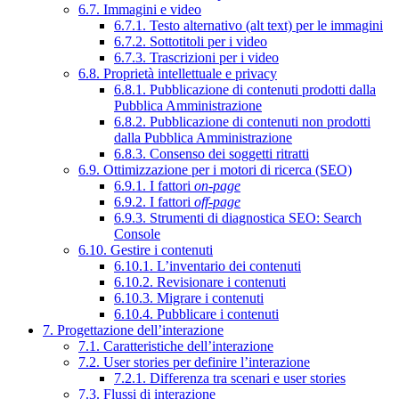
6.7. Immagini e video
6.7.1. Testo alternativo (alt text) per le immagini
6.7.2. Sottotitoli per i video
6.7.3. Trascrizioni per i video
6.8. Proprietà intellettuale e privacy
6.8.1. Pubblicazione di contenuti prodotti dalla
Pubblica Amministrazione
6.8.2. Pubblicazione di contenuti non prodotti
dalla Pubblica Amministrazione
6.8.3. Consenso dei soggetti ritratti
6.9. Ottimizzazione per i motori di ricerca (SEO)
6.9.1. I fattori
on-page
6.9.2. I fattori
off-page
6.9.3. Strumenti di diagnostica SEO: Search
Console
6.10. Gestire i contenuti
6.10.1. L’inventario dei contenuti
6.10.2. Revisionare i contenuti
6.10.3. Migrare i contenuti
6.10.4. Pubblicare i contenuti
7. Progettazione dell’interazione
7.1. Caratteristiche dell’interazione
7.2. User stories per definire l’interazione
7.2.1. Differenza tra scenari e user stories
7.3. Flussi di interazione