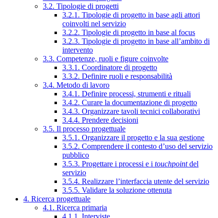
3.2. Tipologie di progetti
3.2.1. Tipologie di progetto in base agli attori
coinvolti nel servizio
3.2.2. Tipologie di progetto in base al focus
3.2.3. Tipologie di progetto in base all’ambito di
intervento
3.3. Competenze, ruoli e figure coinvolte
3.3.1. Coordinatore di progetto
3.3.2. Definire ruoli e responsabilità
3.4. Metodo di lavoro
3.4.1. Definire processi, strumenti e rituali
3.4.2. Curare la documentazione di progetto
3.4.3. Organizzare tavoli tecnici collaborativi
3.4.4. Prendere decisioni
3.5. Il processo progettuale
3.5.1. Organizzare il progetto e la sua gestione
3.5.2. Comprendere il contesto d’uso del servizio
pubblico
3.5.3. Progettare i processi e i
touchpoint
del
servizio
3.5.4. Realizzare l’interfaccia utente del servizio
3.5.5. Validare la soluzione ottenuta
4. Ricerca progettuale
4.1. Ricerca primaria
4.1.1. Interviste