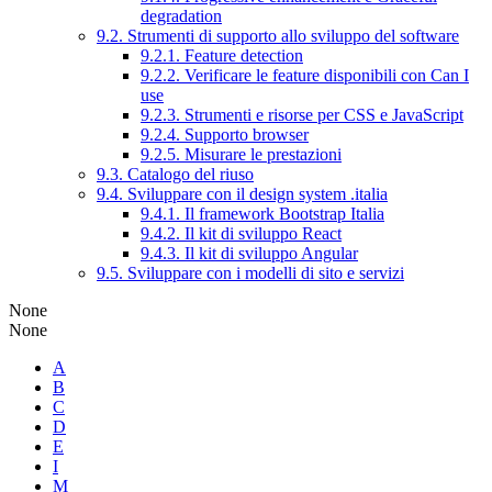
degradation
9.2. Strumenti di supporto allo sviluppo del software
9.2.1. Feature detection
9.2.2. Verificare le feature disponibili con Can I
use
9.2.3. Strumenti e risorse per CSS e JavaScript
9.2.4. Supporto browser
9.2.5. Misurare le prestazioni
9.3. Catalogo del riuso
9.4. Sviluppare con il design system .italia
9.4.1. Il framework Bootstrap Italia
9.4.2. Il kit di sviluppo React
9.4.3. Il kit di sviluppo Angular
9.5. Sviluppare con i modelli di sito e servizi
None
None
A
B
C
D
E
I
M