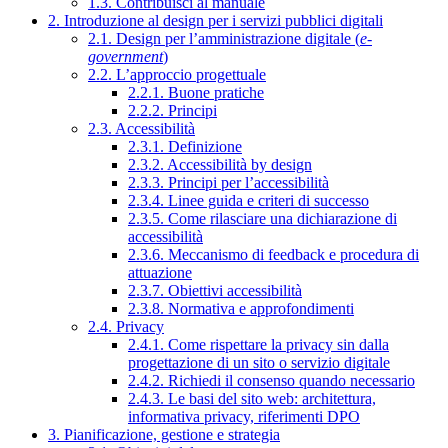
1.3. Contribuisci al manuale
2. Introduzione al design per i servizi pubblici digitali
2.1. Design per l’amministrazione digitale (
e-
government
)
2.2. L’approccio progettuale
2.2.1. Buone pratiche
2.2.2. Principi
2.3. Accessibilità
2.3.1. Definizione
2.3.2. Accessibilità by design
2.3.3. Principi per l’accessibilità
2.3.4. Linee guida e criteri di successo
2.3.5. Come rilasciare una dichiarazione di
accessibilità
2.3.6. Meccanismo di feedback e procedura di
attuazione
2.3.7. Obiettivi accessibilità
2.3.8. Normativa e approfondimenti
2.4. Privacy
2.4.1. Come rispettare la privacy sin dalla
progettazione di un sito o servizio digitale
2.4.2. Richiedi il consenso quando necessario
2.4.3. Le basi del sito web: architettura,
informativa privacy, riferimenti DPO
3. Pianificazione, gestione e strategia