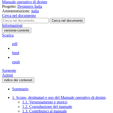
Manuale operativo di design
Progetto:
Designers Italia
Amministrazione:
italia
Cerca nel documento
Cerca nel documento
Informazioni
versione-corrente
Scarica
pdf
html
epub
Sorgente
Azioni
indice dei contenuti
Sommario
1. Scopo, destinatari e uso del Manuale operativo di design
1.1. Versionamento e storico
1.2. Consultazione del manuale
1.3. Contribuisci al manuale