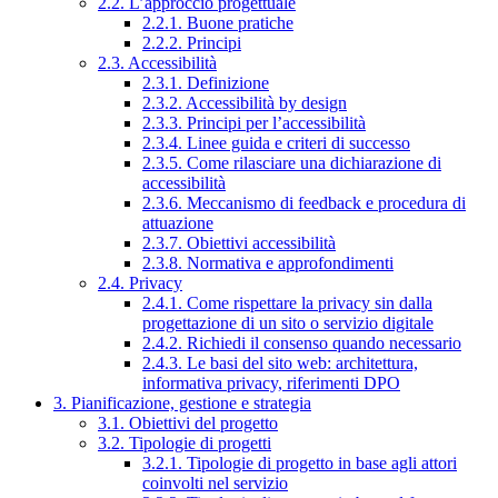
2.2. L’approccio progettuale
2.2.1. Buone pratiche
2.2.2. Principi
2.3. Accessibilità
2.3.1. Definizione
2.3.2. Accessibilità by design
2.3.3. Principi per l’accessibilità
2.3.4. Linee guida e criteri di successo
2.3.5. Come rilasciare una dichiarazione di
accessibilità
2.3.6. Meccanismo di feedback e procedura di
attuazione
2.3.7. Obiettivi accessibilità
2.3.8. Normativa e approfondimenti
2.4. Privacy
2.4.1. Come rispettare la privacy sin dalla
progettazione di un sito o servizio digitale
2.4.2. Richiedi il consenso quando necessario
2.4.3. Le basi del sito web: architettura,
informativa privacy, riferimenti DPO
3. Pianificazione, gestione e strategia
3.1. Obiettivi del progetto
3.2. Tipologie di progetti
3.2.1. Tipologie di progetto in base agli attori
coinvolti nel servizio