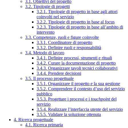
3.1. Obiettivi del progetto
3.2. Tipologie di progetti
3.2.1. Tipologie di progetto in base agli attori
coinvolti nel servizio
3.2.2. Tipologie di progetto in base al focus
3.2.3. Tipologie di progetto in base all’ambito di
intervento
3.3. Competenze, ruoli e figure coinvolte
3.3.1. Coordinatore di progetto
3.3.2. Definire ruoli e responsabilità
3.4. Metodo di lavoro
3.4.1. Definire processi, strumenti e rituali
3.4.2. Curare la documentazione di progetto
3.4.3. Organizzare tavoli tecnici collaborativi
3.4.4. Prendere decisioni
3.5. Il processo progettuale
3.5.1. Organizzare il progetto e la sua gestione
3.5.2. Comprendere il contesto d’uso del servizio
pubblico
3.5.3. Progettare i processi e i
touchpoint
del
servizio
3.5.4. Realizzare l’interfaccia utente del servizio
3.5.5. Validare la soluzione ottenuta
4. Ricerca progettuale
4.1. Ricerca primaria