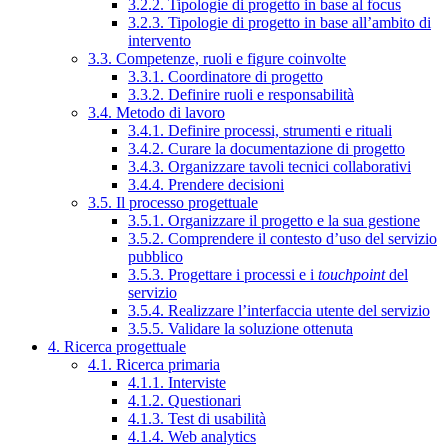
3.2.2. Tipologie di progetto in base al focus
3.2.3. Tipologie di progetto in base all’ambito di
intervento
3.3. Competenze, ruoli e figure coinvolte
3.3.1. Coordinatore di progetto
3.3.2. Definire ruoli e responsabilità
3.4. Metodo di lavoro
3.4.1. Definire processi, strumenti e rituali
3.4.2. Curare la documentazione di progetto
3.4.3. Organizzare tavoli tecnici collaborativi
3.4.4. Prendere decisioni
3.5. Il processo progettuale
3.5.1. Organizzare il progetto e la sua gestione
3.5.2. Comprendere il contesto d’uso del servizio
pubblico
3.5.3. Progettare i processi e i
touchpoint
del
servizio
3.5.4. Realizzare l’interfaccia utente del servizio
3.5.5. Validare la soluzione ottenuta
4. Ricerca progettuale
4.1. Ricerca primaria
4.1.1. Interviste
4.1.2. Questionari
4.1.3. Test di usabilità
4.1.4. Web analytics