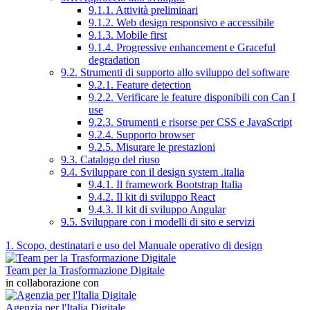
9.1.1. Attività preliminari
9.1.2. Web design responsivo e accessibile
9.1.3. Mobile first
9.1.4. Progressive enhancement e Graceful
degradation
9.2. Strumenti di supporto allo sviluppo del software
9.2.1. Feature detection
9.2.2. Verificare le feature disponibili con Can I
use
9.2.3. Strumenti e risorse per CSS e JavaScript
9.2.4. Supporto browser
9.2.5. Misurare le prestazioni
9.3. Catalogo del riuso
9.4. Sviluppare con il design system .italia
9.4.1. Il framework Bootstrap Italia
9.4.2. Il kit di sviluppo React
9.4.3. Il kit di sviluppo Angular
9.5. Sviluppare con i modelli di sito e servizi
1. Scopo, destinatari e uso del Manuale operativo di design
Team per la Trasformazione Digitale
in collaborazione con
Agenzia per l'Italia Digitale