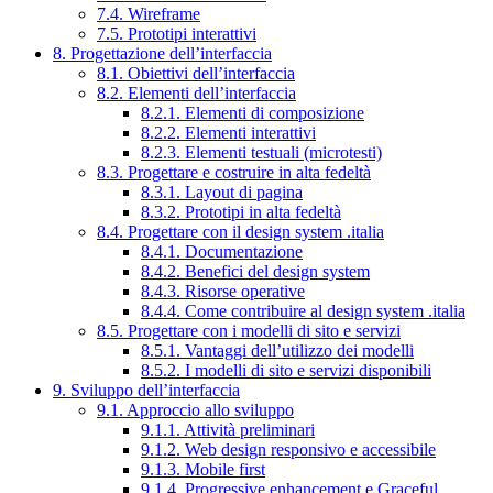
7.4. Wireframe
7.5. Prototipi interattivi
8. Progettazione dell’interfaccia
8.1. Obiettivi dell’interfaccia
8.2. Elementi dell’interfaccia
8.2.1. Elementi di composizione
8.2.2. Elementi interattivi
8.2.3. Elementi testuali (microtesti)
8.3. Progettare e costruire in alta fedeltà
8.3.1. Layout di pagina
8.3.2. Prototipi in alta fedeltà
8.4. Progettare con il design system .italia
8.4.1. Documentazione
8.4.2. Benefici del design system
8.4.3. Risorse operative
8.4.4. Come contribuire al design system .italia
8.5. Progettare con i modelli di sito e servizi
8.5.1. Vantaggi dell’utilizzo dei modelli
8.5.2. I modelli di sito e servizi disponibili
9. Sviluppo dell’interfaccia
9.1. Approccio allo sviluppo
9.1.1. Attività preliminari
9.1.2. Web design responsivo e accessibile
9.1.3. Mobile first
9.1.4. Progressive enhancement e Graceful