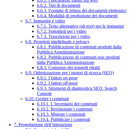
6.6.1. I documenti vanno sul web
6.6.2. Tipi di documenti
6.6.3. Formato di lettura dei documenti elettronici
6.6.4. Modalità di produzione dei documenti
6.7. Immagini e video
6.7.1. Testo alternativo (alt text) per le immagini
6.7.2. Sottotitoli per i video
6.7.3. Trascrizioni per i video
6.8. Proprietà intellettuale e privacy
6.8.1. Pubblicazione di contenuti prodotti dalla
Pubblica Amministrazione
6.8.2. Pubblicazione di contenuti non prodotti
dalla Pubblica Amministrazione
6.8.3. Consenso dei soggetti ritratti
6.9. Ottimizzazione per i motori di ricerca (SEO)
6.9.1. I fattori
on-page
6.9.2. I fattori
off-page
6.9.3. Strumenti di diagnostica SEO: Search
Console
6.10. Gestire i contenuti
6.10.1. L’inventario dei contenuti
6.10.2. Revisionare i contenuti
6.10.3. Migrare i contenuti
6.10.4. Pubblicare i contenuti
7. Progettazione dell’interazione