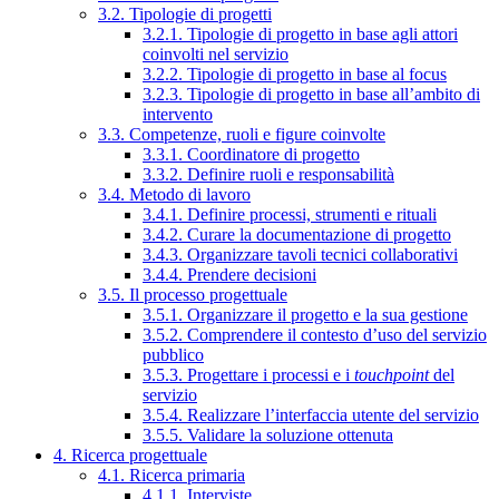
3.2. Tipologie di progetti
3.2.1. Tipologie di progetto in base agli attori
coinvolti nel servizio
3.2.2. Tipologie di progetto in base al focus
3.2.3. Tipologie di progetto in base all’ambito di
intervento
3.3. Competenze, ruoli e figure coinvolte
3.3.1. Coordinatore di progetto
3.3.2. Definire ruoli e responsabilità
3.4. Metodo di lavoro
3.4.1. Definire processi, strumenti e rituali
3.4.2. Curare la documentazione di progetto
3.4.3. Organizzare tavoli tecnici collaborativi
3.4.4. Prendere decisioni
3.5. Il processo progettuale
3.5.1. Organizzare il progetto e la sua gestione
3.5.2. Comprendere il contesto d’uso del servizio
pubblico
3.5.3. Progettare i processi e i
touchpoint
del
servizio
3.5.4. Realizzare l’interfaccia utente del servizio
3.5.5. Validare la soluzione ottenuta
4. Ricerca progettuale
4.1. Ricerca primaria
4.1.1. Interviste