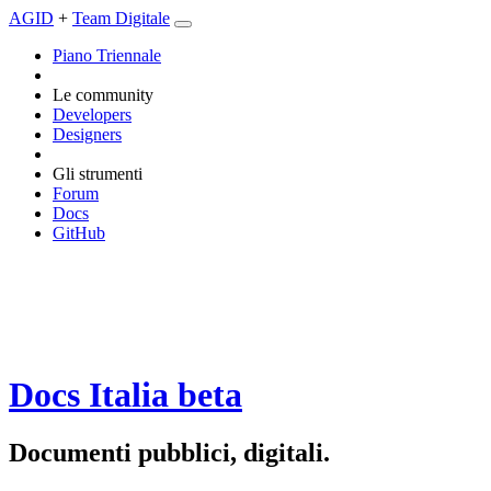
AGID
+
Team Digitale
Piano Triennale
Le community
Developers
Designers
Gli strumenti
Forum
Docs
GitHub
Docs Italia
beta
Documenti pubblici, digitali.