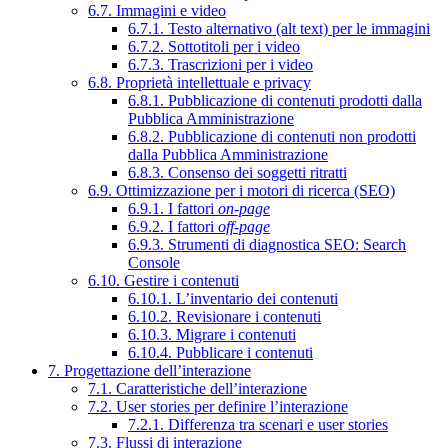
6.7. Immagini e video
6.7.1. Testo alternativo (alt text) per le immagini
6.7.2. Sottotitoli per i video
6.7.3. Trascrizioni per i video
6.8. Proprietà intellettuale e privacy
6.8.1. Pubblicazione di contenuti prodotti dalla
Pubblica Amministrazione
6.8.2. Pubblicazione di contenuti non prodotti
dalla Pubblica Amministrazione
6.8.3. Consenso dei soggetti ritratti
6.9. Ottimizzazione per i motori di ricerca (SEO)
6.9.1. I fattori
on-page
6.9.2. I fattori
off-page
6.9.3. Strumenti di diagnostica SEO: Search
Console
6.10. Gestire i contenuti
6.10.1. L’inventario dei contenuti
6.10.2. Revisionare i contenuti
6.10.3. Migrare i contenuti
6.10.4. Pubblicare i contenuti
7. Progettazione dell’interazione
7.1. Caratteristiche dell’interazione
7.2. User stories per definire l’interazione
7.2.1. Differenza tra scenari e user stories
7.3. Flussi di interazione