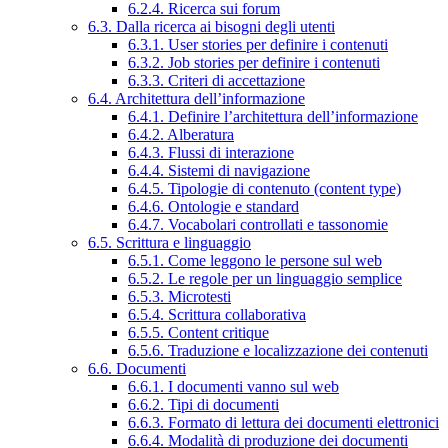
6.2.4. Ricerca sui forum
6.3. Dalla ricerca ai bisogni degli utenti
6.3.1. User stories per definire i contenuti
6.3.2. Job stories per definire i contenuti
6.3.3. Criteri di accettazione
6.4. Architettura dell’informazione
6.4.1. Definire l’architettura dell’informazione
6.4.2. Alberatura
6.4.3. Flussi di interazione
6.4.4. Sistemi di navigazione
6.4.5. Tipologie di contenuto (content type)
6.4.6. Ontologie e standard
6.4.7. Vocabolari controllati e tassonomie
6.5. Scrittura e linguaggio
6.5.1. Come leggono le persone sul web
6.5.2. Le regole per un linguaggio semplice
6.5.3. Microtesti
6.5.4. Scrittura collaborativa
6.5.5. Content critique
6.5.6. Traduzione e localizzazione dei contenuti
6.6. Documenti
6.6.1. I documenti vanno sul web
6.6.2. Tipi di documenti
6.6.3. Formato di lettura dei documenti elettronici
6.6.4. Modalità di produzione dei documenti