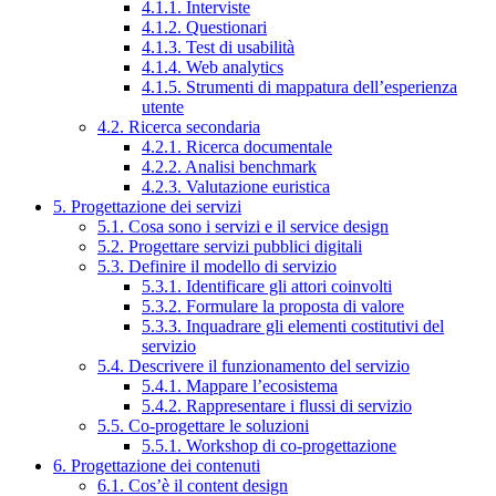
4.1.1. Interviste
4.1.2. Questionari
4.1.3. Test di usabilità
4.1.4. Web analytics
4.1.5. Strumenti di mappatura dell’esperienza
utente
4.2. Ricerca secondaria
4.2.1. Ricerca documentale
4.2.2. Analisi benchmark
4.2.3. Valutazione euristica
5. Progettazione dei servizi
5.1. Cosa sono i servizi e il service design
5.2. Progettare servizi pubblici digitali
5.3. Definire il modello di servizio
5.3.1. Identificare gli attori coinvolti
5.3.2. Formulare la proposta di valore
5.3.3. Inquadrare gli elementi costitutivi del
servizio
5.4. Descrivere il funzionamento del servizio
5.4.1. Mappare l’ecosistema
5.4.2. Rappresentare i flussi di servizio
5.5. Co-progettare le soluzioni
5.5.1. Workshop di co-progettazione
6. Progettazione dei contenuti
6.1. Cos’è il content design