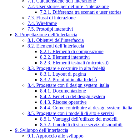
7.1. Caratteristiche dell’interazione
7.2. User stories per definire l’interazione
7.2.1. Differenza tra scenari e user stories
7.3. Flussi di interazione
7.4. Wireframe
7.5. Prototipi interattivi
8. Progettazione dell’interfaccia
8.1. Obiettivi dell’interfaccia
8.2. Elementi dell’interfaccia
8.2.1. Elementi di composizione
8.2.2. Elementi interattivi
8.2.3. Elementi testuali (microtesti)
8.3. Progettare e costruire in alta fedeltà
8.3.1. Layout di pagina
8.3.2. Prototipi in alta fedeltà
8.4. Progettare con il design system .italia
8.4.1. Documentazione
8.4.2. Benefici del design system
8.4.3. Risorse operative
8.4.4. Come contribuire al design system .italia
8.5. Progettare con i modelli di sito e servizi
8.5.1. Vantaggi dell’utilizzo dei modelli
8.5.2. I modelli di sito e servizi disponibili
9. Sviluppo dell’interfaccia
9.1. Approccio allo sviluppo