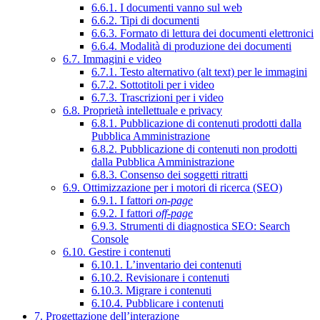
6.6.1. I documenti vanno sul web
6.6.2. Tipi di documenti
6.6.3. Formato di lettura dei documenti elettronici
6.6.4. Modalità di produzione dei documenti
6.7. Immagini e video
6.7.1. Testo alternativo (alt text) per le immagini
6.7.2. Sottotitoli per i video
6.7.3. Trascrizioni per i video
6.8. Proprietà intellettuale e privacy
6.8.1. Pubblicazione di contenuti prodotti dalla
Pubblica Amministrazione
6.8.2. Pubblicazione di contenuti non prodotti
dalla Pubblica Amministrazione
6.8.3. Consenso dei soggetti ritratti
6.9. Ottimizzazione per i motori di ricerca (SEO)
6.9.1. I fattori
on-page
6.9.2. I fattori
off-page
6.9.3. Strumenti di diagnostica SEO: Search
Console
6.10. Gestire i contenuti
6.10.1. L’inventario dei contenuti
6.10.2. Revisionare i contenuti
6.10.3. Migrare i contenuti
6.10.4. Pubblicare i contenuti
7. Progettazione dell’interazione