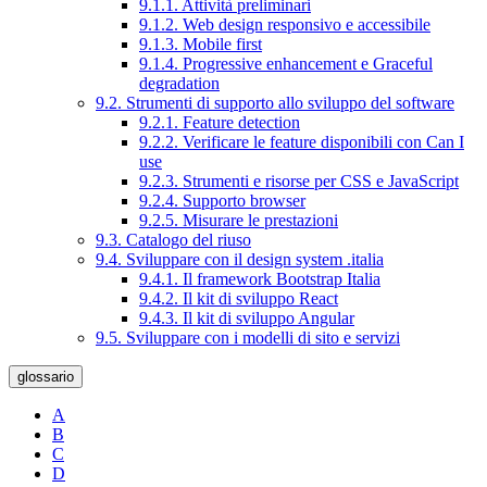
9.1.1. Attività preliminari
9.1.2. Web design responsivo e accessibile
9.1.3. Mobile first
9.1.4. Progressive enhancement e Graceful
degradation
9.2. Strumenti di supporto allo sviluppo del software
9.2.1. Feature detection
9.2.2. Verificare le feature disponibili con Can I
use
9.2.3. Strumenti e risorse per CSS e JavaScript
9.2.4. Supporto browser
9.2.5. Misurare le prestazioni
9.3. Catalogo del riuso
9.4. Sviluppare con il design system .italia
9.4.1. Il framework Bootstrap Italia
9.4.2. Il kit di sviluppo React
9.4.3. Il kit di sviluppo Angular
9.5. Sviluppare con i modelli di sito e servizi
glossario
A
B
C
D