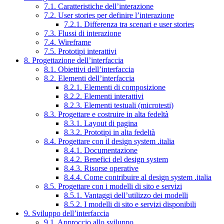
7.1. Caratteristiche dell’interazione
7.2. User stories per definire l’interazione
7.2.1. Differenza tra scenari e user stories
7.3. Flussi di interazione
7.4. Wireframe
7.5. Prototipi interattivi
8. Progettazione dell’interfaccia
8.1. Obiettivi dell’interfaccia
8.2. Elementi dell’interfaccia
8.2.1. Elementi di composizione
8.2.2. Elementi interattivi
8.2.3. Elementi testuali (microtesti)
8.3. Progettare e costruire in alta fedeltà
8.3.1. Layout di pagina
8.3.2. Prototipi in alta fedeltà
8.4. Progettare con il design system .italia
8.4.1. Documentazione
8.4.2. Benefici del design system
8.4.3. Risorse operative
8.4.4. Come contribuire al design system .italia
8.5. Progettare con i modelli di sito e servizi
8.5.1. Vantaggi dell’utilizzo dei modelli
8.5.2. I modelli di sito e servizi disponibili
9. Sviluppo dell’interfaccia
9.1. Approccio allo sviluppo