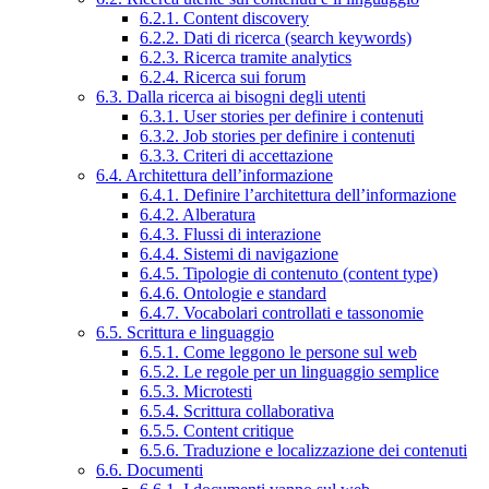
6.2.1. Content discovery
6.2.2. Dati di ricerca (search keywords)
6.2.3. Ricerca tramite analytics
6.2.4. Ricerca sui forum
6.3. Dalla ricerca ai bisogni degli utenti
6.3.1. User stories per definire i contenuti
6.3.2. Job stories per definire i contenuti
6.3.3. Criteri di accettazione
6.4. Architettura dell’informazione
6.4.1. Definire l’architettura dell’informazione
6.4.2. Alberatura
6.4.3. Flussi di interazione
6.4.4. Sistemi di navigazione
6.4.5. Tipologie di contenuto (content type)
6.4.6. Ontologie e standard
6.4.7. Vocabolari controllati e tassonomie
6.5. Scrittura e linguaggio
6.5.1. Come leggono le persone sul web
6.5.2. Le regole per un linguaggio semplice
6.5.3. Microtesti
6.5.4. Scrittura collaborativa
6.5.5. Content critique
6.5.6. Traduzione e localizzazione dei contenuti
6.6. Documenti