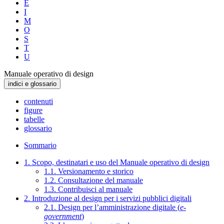
E
I
M
O
S
T
U
Manuale operativo di design
indici e glossario
contenuti
figure
tabelle
glossario
Sommario
1. Scopo, destinatari e uso del Manuale operativo di design
1.1. Versionamento e storico
1.2. Consultazione del manuale
1.3. Contribuisci al manuale
2. Introduzione al design per i servizi pubblici digitali
2.1. Design per l’amministrazione digitale (
e-
government
)