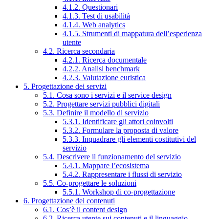
4.1.2. Questionari
4.1.3. Test di usabilità
4.1.4. Web analytics
4.1.5. Strumenti di mappatura dell’esperienza
utente
4.2. Ricerca secondaria
4.2.1. Ricerca documentale
4.2.2. Analisi benchmark
4.2.3. Valutazione euristica
5. Progettazione dei servizi
5.1. Cosa sono i servizi e il service design
5.2. Progettare servizi pubblici digitali
5.3. Definire il modello di servizio
5.3.1. Identificare gli attori coinvolti
5.3.2. Formulare la proposta di valore
5.3.3. Inquadrare gli elementi costitutivi del
servizio
5.4. Descrivere il funzionamento del servizio
5.4.1. Mappare l’ecosistema
5.4.2. Rappresentare i flussi di servizio
5.5. Co-progettare le soluzioni
5.5.1. Workshop di co-progettazione
6. Progettazione dei contenuti
6.1. Cos’è il content design
6.2. Ricerca utente sui contenuti e il linguaggio