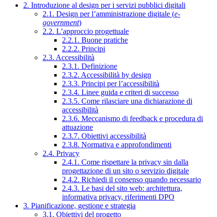
2. Introduzione al design per i servizi pubblici digitali
2.1. Design per l’amministrazione digitale (
e-
government
)
2.2. L’approccio progettuale
2.2.1. Buone pratiche
2.2.2. Principi
2.3. Accessibilità
2.3.1. Definizione
2.3.2. Accessibilità by design
2.3.3. Principi per l’accessibilità
2.3.4. Linee guida e criteri di successo
2.3.5. Come rilasciare una dichiarazione di
accessibilità
2.3.6. Meccanismo di feedback e procedura di
attuazione
2.3.7. Obiettivi accessibilità
2.3.8. Normativa e approfondimenti
2.4. Privacy
2.4.1. Come rispettare la privacy sin dalla
progettazione di un sito o servizio digitale
2.4.2. Richiedi il consenso quando necessario
2.4.3. Le basi del sito web: architettura,
informativa privacy, riferimenti DPO
3. Pianificazione, gestione e strategia
3.1. Obiettivi del progetto