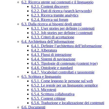
6.2. Ricerca utente sui contenuti e il linguaggio
6.2.1. Content discovery
6.2.2. Dati di ricerca (search keywords)
6.2.3. Ricerca tramite analytics
6.2.4. Ricerca sui forum
6.3. Dalla ricerca ai bisogni degli utenti
6.3.1. User stories per definire i contenuti
6.3.2. Job stories per definire i contenuti
6.3.3. Criteri di accettazione
6.4. Architettura dell’informazione
6.4.1. Definire l’architettura dell’informazione
6.4.2. Alberatura
6.4.3. Flussi di interazione
6.4.4. Sistemi di navigazione
6.4.5. Tipologie di contenuto (content type)
6.4.6. Ontologie e standard
6.4.7. Vocabolari controllati e tassonomie
6.5. Scrittura e linguaggio
6.5.1. Come leggono le persone sul web
6.5.2. Le regole per un linguaggio semplice
6.5.3. Microtesti
6.5.4. Scrittura collaborativa
6.5.5. Content critique
6.5.6. Traduzione e localizzazione dei contenuti
6.6. Documenti