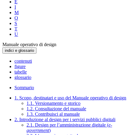
E
I
M
O
S
T
U
Manuale operativo di design
indici e glossario
contenuti
figure
tabelle
glossario
Sommario
1. Scopo, destinatari e uso del Manuale operativo di design
1.1. Versionamento e storico
1.2. Consultazione del manuale
1.3. Contribuisci al manuale
2. Introduzione al design per i servizi pubblici digitali
2.1. Design per l’amministrazione digitale (
e-
government
)