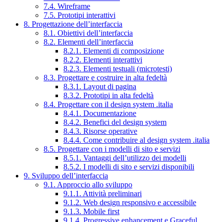
7.4. Wireframe
7.5. Prototipi interattivi
8. Progettazione dell’interfaccia
8.1. Obiettivi dell’interfaccia
8.2. Elementi dell’interfaccia
8.2.1. Elementi di composizione
8.2.2. Elementi interattivi
8.2.3. Elementi testuali (microtesti)
8.3. Progettare e costruire in alta fedeltà
8.3.1. Layout di pagina
8.3.2. Prototipi in alta fedeltà
8.4. Progettare con il design system .italia
8.4.1. Documentazione
8.4.2. Benefici del design system
8.4.3. Risorse operative
8.4.4. Come contribuire al design system .italia
8.5. Progettare con i modelli di sito e servizi
8.5.1. Vantaggi dell’utilizzo dei modelli
8.5.2. I modelli di sito e servizi disponibili
9. Sviluppo dell’interfaccia
9.1. Approccio allo sviluppo
9.1.1. Attività preliminari
9.1.2. Web design responsivo e accessibile
9.1.3. Mobile first
9.1.4. Progressive enhancement e Graceful