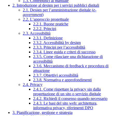
1.3. Contribuisci al manuale
2. Introduzione al design per i servizi pubblici digitali
2.1. Design per l’amministrazione digitale (
e-
government
)
2.2. L’approccio progettuale
2.2.1. Buone pratiche
2.2.2. Principi
2.3. Accessibilità
2.3.1. Definizione
2.3.2. Accessibilità by design
2.3.3. Principi per l’accessibilità
2.3.4. Linee guida e criteri di successo
2.3.5. Come rilasciare una dichiarazione di
accessibilità
2.3.6. Meccanismo di feedback e procedura di
attuazione
2.3.7. Obiettivi accessibilità
2.3.8. Normativa e approfondimenti
2.4. Privacy
2.4.1. Come rispettare la privacy sin dalla
progettazione di un sito o servizio digitale
2.4.2. Richiedi il consenso quando necessario
2.4.3. Le basi del sito web: architettura,
informativa privacy, riferimenti DPO
3. Pianificazione, gestione e strategia