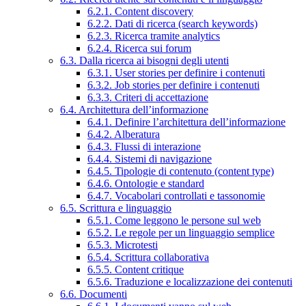
6.2.1. Content discovery
6.2.2. Dati di ricerca (search keywords)
6.2.3. Ricerca tramite analytics
6.2.4. Ricerca sui forum
6.3. Dalla ricerca ai bisogni degli utenti
6.3.1. User stories per definire i contenuti
6.3.2. Job stories per definire i contenuti
6.3.3. Criteri di accettazione
6.4. Architettura dell’informazione
6.4.1. Definire l’architettura dell’informazione
6.4.2. Alberatura
6.4.3. Flussi di interazione
6.4.4. Sistemi di navigazione
6.4.5. Tipologie di contenuto (content type)
6.4.6. Ontologie e standard
6.4.7. Vocabolari controllati e tassonomie
6.5. Scrittura e linguaggio
6.5.1. Come leggono le persone sul web
6.5.2. Le regole per un linguaggio semplice
6.5.3. Microtesti
6.5.4. Scrittura collaborativa
6.5.5. Content critique
6.5.6. Traduzione e localizzazione dei contenuti
6.6. Documenti