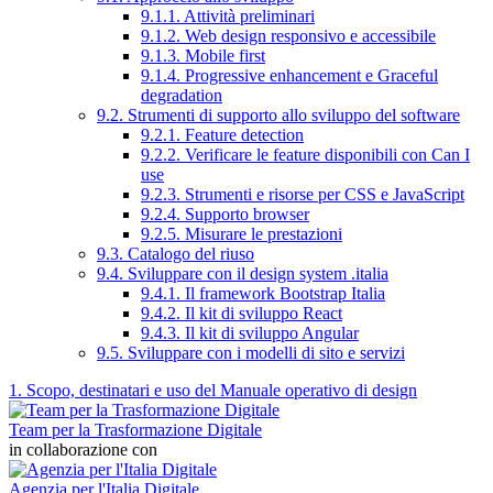
9.1.1. Attività preliminari
9.1.2. Web design responsivo e accessibile
9.1.3. Mobile first
9.1.4. Progressive enhancement e Graceful
degradation
9.2. Strumenti di supporto allo sviluppo del software
9.2.1. Feature detection
9.2.2. Verificare le feature disponibili con Can I
use
9.2.3. Strumenti e risorse per CSS e JavaScript
9.2.4. Supporto browser
9.2.5. Misurare le prestazioni
9.3. Catalogo del riuso
9.4. Sviluppare con il design system .italia
9.4.1. Il framework Bootstrap Italia
9.4.2. Il kit di sviluppo React
9.4.3. Il kit di sviluppo Angular
9.5. Sviluppare con i modelli di sito e servizi
1. Scopo, destinatari e uso del Manuale operativo di design
Team per la Trasformazione Digitale
in collaborazione con
Agenzia per l'Italia Digitale