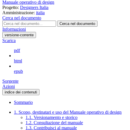
Manuale operativo di design
Progetto:
Designers Italia
Amministrazione:
italia
Cerca nel documento
Cerca nel documento
Informazioni
versione-corrente
Scarica
pdf
html
epub
Sorgente
Azioni
indice dei contenuti
Sommario
1. Scopo, destinatari e uso del Manuale operativo di design
1.1. Versionamento e storico
1.2. Consultazione del manuale
1.3. Contribuisci al manuale