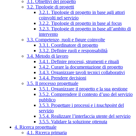
3.1. Obiettivi del progetto
3.2. Tipologie di progetti
3.2.1. Tipologie di progetto in base agli attori
coinvolti nel servizio
3.2.2. Tipologie di progetto in base al focus
3.2.3. Tipologie di progetto in base all’ambito di
intervento
3.3. Competenze, ruoli e figure coinvolte
3.3.1. Coordinatore di progetto
3.3.2. Definire ruoli e responsabilità
3.4. Metodo di lavoro
3.4.1. Definire processi, strumenti e rituali
3.4.2. Curare la documentazione di progetto
3.4.3. Organizzare tavoli tecnici collaborativi
3.4.4. Prendere decisioni
3.5. Il processo progettuale
3.5.1. Organizzare il progetto e la sua gestione
3.5.2. Comprendere il contesto d’uso del servizio
pubblico
3.5.3. Progettare i processi e i
touchpoint
del
servizio
3.5.4. Realizzare l’interfaccia utente del servizio
3.5.5. Validare la soluzione ottenuta
4. Ricerca progettuale
4.1. Ricerca primaria