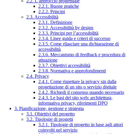
2.2. L’approccio progettuale
2.2.1. Buone pratiche
2.2.2. Principi
2.3. Accessibilità
2.3.1. Definizione
2.3.2. Accessibilità by design
2.3.3. Principi per l’accessibilità
2.3.4. Linee guida e criteri di successo
2.3.5. Come rilasciare una dichiarazione di
accessibilità
2.3.6. Meccanismo di feedback e procedura di
attuazione
2.3.7. Obiettivi accessibilità
2.3.8. Normativa e approfondimenti
2.4. Privacy
2.4.1. Come rispettare la privacy sin dalla
progettazione di un sito o servizio digitale
2.4.2. Richiedi il consenso quando necessario
2.4.3. Le basi del sito web: architettura,
informativa privacy, riferimenti DPO
3. Pianificazione, gestione e strategia
3.1. Obiettivi del progetto
3.2. Tipologie di progetti
3.2.1. Tipologie di progetto in base agli attori
coinvolti nel servizio