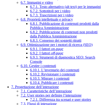
6.7. Immagini e video
6.7.1. Testo alternativo (alt text) per le immagini
6.7.2. Sottotitoli per i video
6.7.3. Trascrizioni per i video
6.8. Proprietà intellettuale e privacy
6.8.1. Pubblicazione di contenuti prodotti dalla
Pubblica Amministrazione
6.8.2. Pubblicazione di contenuti non prodotti
dalla Pubblica Amministrazione
6.8.3. Consenso dei soggetti ritratti
6.9. Ottimizzazione per i motori di ricerca (SEO)
6.9.1. I fattori
on-page
6.9.2. I fattori
off-page
6.9.3. Strumenti di diagnostica SEO: Search
Console
6.10. Gestire i contenuti
6.10.1. L’inventario dei contenuti
6.10.2. Revisionare i contenuti
6.10.3. Migrare i contenuti
6.10.4. Pubblicare i contenuti
7. Progettazione dell’interazione
7.1. Caratteristiche dell’interazione
7.2. User stories per definire l’interazione
7.2.1. Differenza tra scenari e user stories
7.3. Flussi di interazione