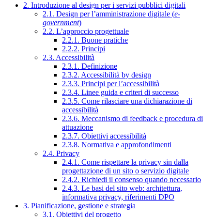
2. Introduzione al design per i servizi pubblici digitali
2.1. Design per l’amministrazione digitale (
e-
government
)
2.2. L’approccio progettuale
2.2.1. Buone pratiche
2.2.2. Principi
2.3. Accessibilità
2.3.1. Definizione
2.3.2. Accessibilità by design
2.3.3. Principi per l’accessibilità
2.3.4. Linee guida e criteri di successo
2.3.5. Come rilasciare una dichiarazione di
accessibilità
2.3.6. Meccanismo di feedback e procedura di
attuazione
2.3.7. Obiettivi accessibilità
2.3.8. Normativa e approfondimenti
2.4. Privacy
2.4.1. Come rispettare la privacy sin dalla
progettazione di un sito o servizio digitale
2.4.2. Richiedi il consenso quando necessario
2.4.3. Le basi del sito web: architettura,
informativa privacy, riferimenti DPO
3. Pianificazione, gestione e strategia
3.1. Obiettivi del progetto