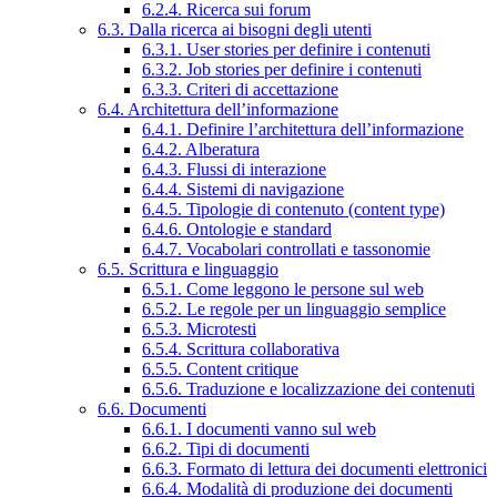
6.2.4. Ricerca sui forum
6.3. Dalla ricerca ai bisogni degli utenti
6.3.1. User stories per definire i contenuti
6.3.2. Job stories per definire i contenuti
6.3.3. Criteri di accettazione
6.4. Architettura dell’informazione
6.4.1. Definire l’architettura dell’informazione
6.4.2. Alberatura
6.4.3. Flussi di interazione
6.4.4. Sistemi di navigazione
6.4.5. Tipologie di contenuto (content type)
6.4.6. Ontologie e standard
6.4.7. Vocabolari controllati e tassonomie
6.5. Scrittura e linguaggio
6.5.1. Come leggono le persone sul web
6.5.2. Le regole per un linguaggio semplice
6.5.3. Microtesti
6.5.4. Scrittura collaborativa
6.5.5. Content critique
6.5.6. Traduzione e localizzazione dei contenuti
6.6. Documenti
6.6.1. I documenti vanno sul web
6.6.2. Tipi di documenti
6.6.3. Formato di lettura dei documenti elettronici
6.6.4. Modalità di produzione dei documenti