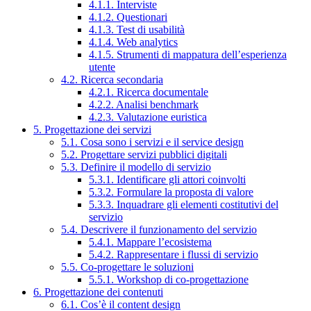
4.1.1. Interviste
4.1.2. Questionari
4.1.3. Test di usabilità
4.1.4. Web analytics
4.1.5. Strumenti di mappatura dell’esperienza
utente
4.2. Ricerca secondaria
4.2.1. Ricerca documentale
4.2.2. Analisi benchmark
4.2.3. Valutazione euristica
5. Progettazione dei servizi
5.1. Cosa sono i servizi e il service design
5.2. Progettare servizi pubblici digitali
5.3. Definire il modello di servizio
5.3.1. Identificare gli attori coinvolti
5.3.2. Formulare la proposta di valore
5.3.3. Inquadrare gli elementi costitutivi del
servizio
5.4. Descrivere il funzionamento del servizio
5.4.1. Mappare l’ecosistema
5.4.2. Rappresentare i flussi di servizio
5.5. Co-progettare le soluzioni
5.5.1. Workshop di co-progettazione
6. Progettazione dei contenuti
6.1. Cos’è il content design