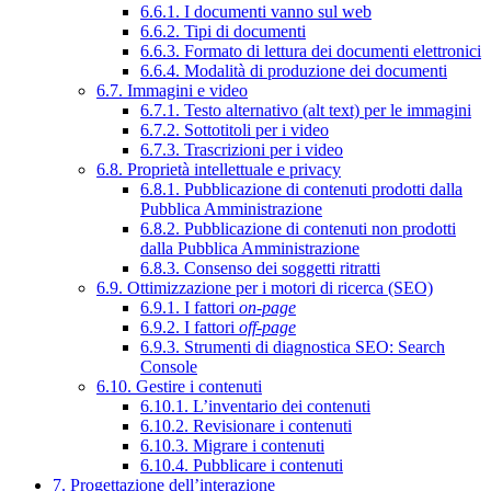
6.6.1. I documenti vanno sul web
6.6.2. Tipi di documenti
6.6.3. Formato di lettura dei documenti elettronici
6.6.4. Modalità di produzione dei documenti
6.7. Immagini e video
6.7.1. Testo alternativo (alt text) per le immagini
6.7.2. Sottotitoli per i video
6.7.3. Trascrizioni per i video
6.8. Proprietà intellettuale e privacy
6.8.1. Pubblicazione di contenuti prodotti dalla
Pubblica Amministrazione
6.8.2. Pubblicazione di contenuti non prodotti
dalla Pubblica Amministrazione
6.8.3. Consenso dei soggetti ritratti
6.9. Ottimizzazione per i motori di ricerca (SEO)
6.9.1. I fattori
on-page
6.9.2. I fattori
off-page
6.9.3. Strumenti di diagnostica SEO: Search
Console
6.10. Gestire i contenuti
6.10.1. L’inventario dei contenuti
6.10.2. Revisionare i contenuti
6.10.3. Migrare i contenuti
6.10.4. Pubblicare i contenuti
7. Progettazione dell’interazione