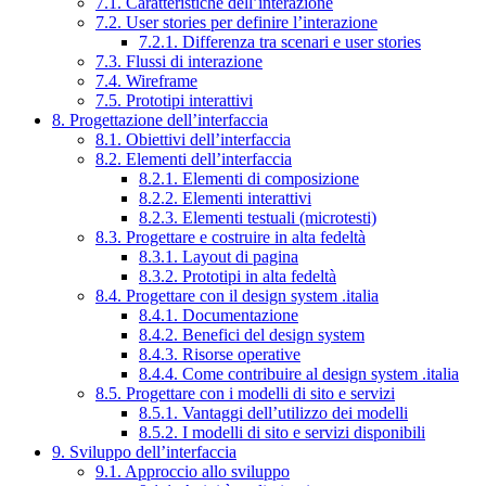
7.1. Caratteristiche dell’interazione
7.2. User stories per definire l’interazione
7.2.1. Differenza tra scenari e user stories
7.3. Flussi di interazione
7.4. Wireframe
7.5. Prototipi interattivi
8. Progettazione dell’interfaccia
8.1. Obiettivi dell’interfaccia
8.2. Elementi dell’interfaccia
8.2.1. Elementi di composizione
8.2.2. Elementi interattivi
8.2.3. Elementi testuali (microtesti)
8.3. Progettare e costruire in alta fedeltà
8.3.1. Layout di pagina
8.3.2. Prototipi in alta fedeltà
8.4. Progettare con il design system .italia
8.4.1. Documentazione
8.4.2. Benefici del design system
8.4.3. Risorse operative
8.4.4. Come contribuire al design system .italia
8.5. Progettare con i modelli di sito e servizi
8.5.1. Vantaggi dell’utilizzo dei modelli
8.5.2. I modelli di sito e servizi disponibili
9. Sviluppo dell’interfaccia
9.1. Approccio allo sviluppo