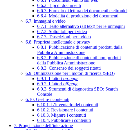
6.6.1. I documenti vanno sul web
6.6.2. Tipi di documenti
6.6.3. Formato di lettura dei documenti elettronici
6.6.4. Modalità di produzione dei documenti
6.7. Immagini e video
6.7.1. Testo alternativo (alt text) per le immagini
6.7.2. Sottotitoli per i video
6.7.3. Trascrizioni per i video
6.8. Proprietà intellettuale e privacy
6.8.1. Pubblicazione di contenuti prodotti dalla
Pubblica Amministrazione
6.8.2. Pubblicazione di contenuti non prodotti
dalla Pubblica Amministrazione
6.8.3. Consenso dei soggetti ritratti
6.9. Ottimizzazione per i motori di ricerca (SEO)
6.9.1. I fattori
on-page
6.9.2. I fattori
off-page
6.9.3. Strumenti di diagnostica SEO: Search
Console
6.10. Gestire i contenuti
6.10.1. L’inventario dei contenuti
6.10.2. Revisionare i contenuti
6.10.3. Migrare i contenuti
6.10.4. Pubblicare i contenuti
7. Progettazione dell’interazione