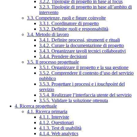
3.2.2. Tipologie di progetto in base al focus
3.2.3. Tipologie di progetto in base all’ambito di
intervento
3.3. Competenze, ruoli e figure coinvolte
3.3.1. Coordinatore di progetto
3.3.2. Definire ruoli e responsabilità
3.4. Metodo di lavoro
3.4.1. Definire processi, strumenti e rituali
3.4.2. Curare la documentazione di progetto
3.4.3. Organizzare tavoli tecnici collaborativi
3.4.4. Prendere decisioni
3.5. Il processo progettuale
3.5.1. Organizzare il progetto e la sua gestione
3.5.2. Comprendere il contesto d’uso del servizio
pubblico
3.5.3. Progettare i processi e i
touchpoint
del
servizio
3.5.4. Realizzare l’interfaccia utente del servizio
3.5.5. Validare la soluzione ottenuta
4. Ricerca progettuale
4.1. Ricerca primaria
4.1.1. Interviste
4.1.2. Questionari
4.1.3. Test di usabilità
4.1.4. Web analytics