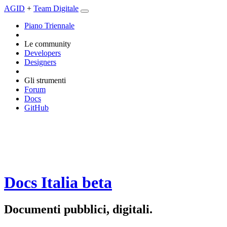
AGID
+
Team Digitale
Piano Triennale
Le community
Developers
Designers
Gli strumenti
Forum
Docs
GitHub
Docs Italia
beta
Documenti pubblici, digitali.