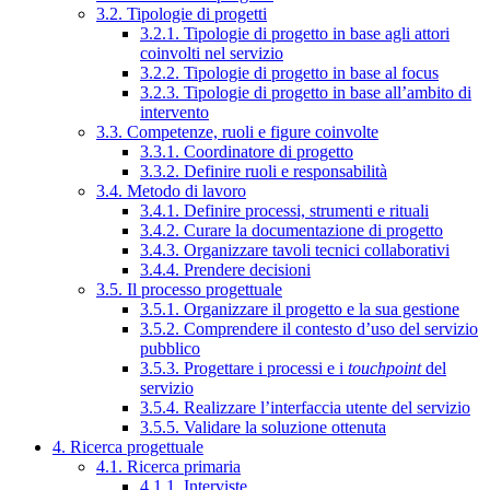
3.2. Tipologie di progetti
3.2.1. Tipologie di progetto in base agli attori
coinvolti nel servizio
3.2.2. Tipologie di progetto in base al focus
3.2.3. Tipologie di progetto in base all’ambito di
intervento
3.3. Competenze, ruoli e figure coinvolte
3.3.1. Coordinatore di progetto
3.3.2. Definire ruoli e responsabilità
3.4. Metodo di lavoro
3.4.1. Definire processi, strumenti e rituali
3.4.2. Curare la documentazione di progetto
3.4.3. Organizzare tavoli tecnici collaborativi
3.4.4. Prendere decisioni
3.5. Il processo progettuale
3.5.1. Organizzare il progetto e la sua gestione
3.5.2. Comprendere il contesto d’uso del servizio
pubblico
3.5.3. Progettare i processi e i
touchpoint
del
servizio
3.5.4. Realizzare l’interfaccia utente del servizio
3.5.5. Validare la soluzione ottenuta
4. Ricerca progettuale
4.1. Ricerca primaria
4.1.1. Interviste