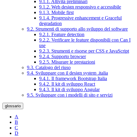
9.1.1. Attività preliminari
9.1.2. Web design responsivo e accessibile
9.1.3. Mobile first
9.1.4. Progressive enhancement e Graceful
degradation
9.2. Strumenti di supporto allo sviluppo del software
9.2.1. Feature detection
9.2.2. Verificare le feature disponibili con Can I
use
9.2.3. Strumenti e risorse per CSS e JavaScript
9.2.4. Supporto browser
9.2.5. Misurare le prestazioni
9.3. Catalogo del riuso
9.4. Sviluppare con il design system .italia
9.4.1. Il framework Bootstrap Italia
9.4.2. Il kit di sviluppo React
9.4.3. Il kit di sviluppo Angular
9.5. Sviluppare con i modelli di sito e servizi
glossario
A
B
C
D