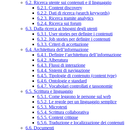
6.2. Ricerca utente sui contenuti e il linguaggio
6.2.1. Content discovery
6.2.2. Dati di ricerca (search keywords)
6.2.3. Ricerca tramite analytics
6.2.4. Ricerca sui forum
6.3. Dalla ricerca ai bisogni degli utenti
6.3.1. User stories per definire i contenuti
6.3.2. Job stories per definire i contenuti
6.3.3. Criteri di accettazione
6.4. Architettura dell’informazione
6.4.1. Definire l’architettura dell’informazione
6.4.2. Alberatura
6.4.3. Flussi di interazione
6.4.4. Sistemi di navigazione
6.4.5. Tipologie di contenuto (content type)
6.4.6. Ontologie e standard
6.4.7. Vocabolari controllati e tassonomie
6.5. Scrittura e linguaggio
6.5.1. Come leggono le persone sul web
6.5.2. Le regole per un linguaggio semplice
6.5.3. Microtesti
6.5.4. Scrittura collaborativa
6.5.5. Content critique
6.5.6. Traduzione e localizzazione dei contenuti
6.6. Documenti