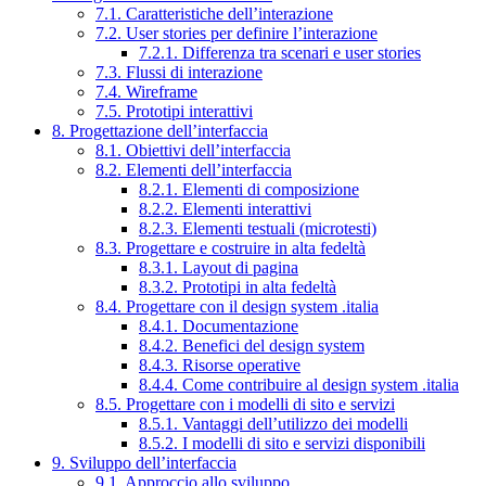
7.1. Caratteristiche dell’interazione
7.2. User stories per definire l’interazione
7.2.1. Differenza tra scenari e user stories
7.3. Flussi di interazione
7.4. Wireframe
7.5. Prototipi interattivi
8. Progettazione dell’interfaccia
8.1. Obiettivi dell’interfaccia
8.2. Elementi dell’interfaccia
8.2.1. Elementi di composizione
8.2.2. Elementi interattivi
8.2.3. Elementi testuali (microtesti)
8.3. Progettare e costruire in alta fedeltà
8.3.1. Layout di pagina
8.3.2. Prototipi in alta fedeltà
8.4. Progettare con il design system .italia
8.4.1. Documentazione
8.4.2. Benefici del design system
8.4.3. Risorse operative
8.4.4. Come contribuire al design system .italia
8.5. Progettare con i modelli di sito e servizi
8.5.1. Vantaggi dell’utilizzo dei modelli
8.5.2. I modelli di sito e servizi disponibili
9. Sviluppo dell’interfaccia
9.1. Approccio allo sviluppo