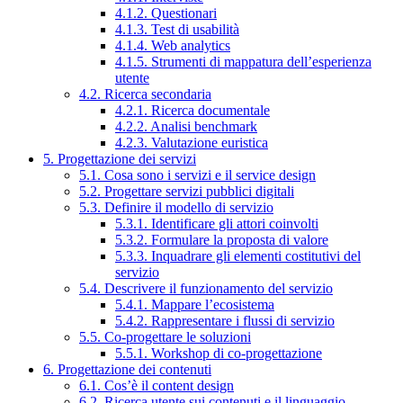
4.1.2. Questionari
4.1.3. Test di usabilità
4.1.4. Web analytics
4.1.5. Strumenti di mappatura dell’esperienza
utente
4.2. Ricerca secondaria
4.2.1. Ricerca documentale
4.2.2. Analisi benchmark
4.2.3. Valutazione euristica
5. Progettazione dei servizi
5.1. Cosa sono i servizi e il service design
5.2. Progettare servizi pubblici digitali
5.3. Definire il modello di servizio
5.3.1. Identificare gli attori coinvolti
5.3.2. Formulare la proposta di valore
5.3.3. Inquadrare gli elementi costitutivi del
servizio
5.4. Descrivere il funzionamento del servizio
5.4.1. Mappare l’ecosistema
5.4.2. Rappresentare i flussi di servizio
5.5. Co-progettare le soluzioni
5.5.1. Workshop di co-progettazione
6. Progettazione dei contenuti
6.1. Cos’è il content design
6.2. Ricerca utente sui contenuti e il linguaggio