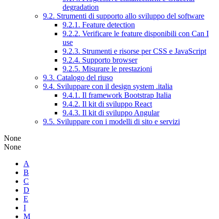
degradation
9.2. Strumenti di supporto allo sviluppo del software
9.2.1. Feature detection
9.2.2. Verificare le feature disponibili con Can I
use
9.2.3. Strumenti e risorse per CSS e JavaScript
9.2.4. Supporto browser
9.2.5. Misurare le prestazioni
9.3. Catalogo del riuso
9.4. Sviluppare con il design system .italia
9.4.1. Il framework Bootstrap Italia
9.4.2. Il kit di sviluppo React
9.4.3. Il kit di sviluppo Angular
9.5. Sviluppare con i modelli di sito e servizi
None
None
A
B
C
D
E
I
M