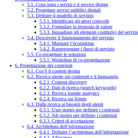
5.1. Cosa sono i servizi e il service design
5.2. Progettare servizi pubblici digitali
5.3. Definire il modello di servizio
5.3.1. Identificare gli attori coinvolti
5.3.2. Formulare la proposta di valore
5.3.3. Inquadrare gli elementi costitutivi del serviz
5.4. Descrivere il funzionamento del servizio
5.4.1. Mappare l’ecosistema
5.4.2. Rappresentare i flussi di servizio
5.5. Co-progettare le soluzioni
5.5.1. Workshop di co-progettazione
6. Progettazione dei contenuti
6.1. Cos’è il content design
6.2. Ricerca utente sui contenuti e il linguaggio
6.2.1. Content discovery
6.2.2. Dati di ricerca (search keywords)
6.2.3. Ricerca tramite analytics
6.2.4. Ricerca sui forum
6.3. Dalla ricerca ai bisogni degli utenti
6.3.1. User stories per definire i contenuti
6.3.2. Job stories per definire i contenuti
6.3.3. Criteri di accettazione
6.4. Architettura dell’informazione
6.4.1. Definire l’architettura dell’informazione
6.4.2. Alberatura