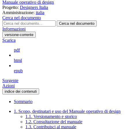
Manuale operativo di design
Progetto:
Designers Italia
Amministrazione:
italia
Cerca nel documento
Cerca nel documento
Informazioni
versione-corrente
Scarica
pdf
html
epub
Sorgente
Azioni
indice dei contenuti
Sommario
1. Scopo, destinatari e uso del Manuale operativo di design
1.1. Versionamento e storico
1.2. Consultazione del manuale
1.3. Contribuisci al manuale