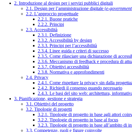
2. Introduzione al design per i servizi pubblici digitali
2.1. Design per l’amministrazione digitale (
e-government
2.2. L’approccio progettuale
2.2.1. Buone pratiche
2.2.2. Principi
2.3. Accessibilità
2.3.1. Definizione
2.3.2. Accessibilità by design
2.3.3. Principi per l’accessibilità
2.3.4. Linee guida e criteri di successo
2.3.5. Come rilasciare una dichiarazione di accessib
2.3.6. Meccanismo di feedback e procedura di attu
2.3.7. Obiettivi accessibilità
2.3.8. Normativa e approfondimenti
2.4. Privacy
2.4.1. Come rispettare la privacy sin dalla progettaz
2.4.2. Richiedi il consenso quando necessario
2.4.3. Le basi del sito web: architettura, informati
3. Pianificazione, gestione e strategia
3.1. Obiettivi del progetto
3.2. Tipologie di progetti
3.2.1. Tipologie di progetto in base agli attori coinv
3.2.2. Tipologie di progetto in base al focus
3.2.3. Tipologie di progetto in base all’ambito di i
3.3. Competenze, ruoli e figure coinvolte