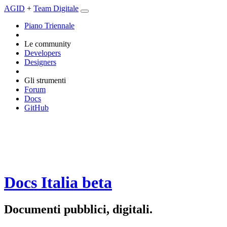
AGID
+
Team Digitale
Piano Triennale
Le community
Developers
Designers
Gli strumenti
Forum
Docs
GitHub
Docs Italia
beta
Documenti pubblici, digitali.