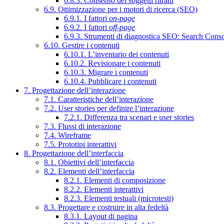
6.8.3. Consenso dei soggetti ritratti
6.9. Ottimizzazione per i motori di ricerca (SEO)
6.9.1. I fattori
on-page
6.9.2. I fattori
off-page
6.9.3. Strumenti di diagnostica SEO: Search Cons
6.10. Gestire i contenuti
6.10.1. L’inventario dei contenuti
6.10.2. Revisionare i contenuti
6.10.3. Migrare i contenuti
6.10.4. Pubblicare i contenuti
7. Progettazione dell’interazione
7.1. Caratteristiche dell’interazione
7.2. User stories per definire l’interazione
7.2.1. Differenza tra scenari e user stories
7.3. Flussi di interazione
7.4. Wireframe
7.5. Prototipi interattivi
8. Progettazione dell’interfaccia
8.1. Obiettivi dell’interfaccia
8.2. Elementi dell’interfaccia
8.2.1. Elementi di composizione
8.2.2. Elementi interattivi
8.2.3. Elementi testuali (microtesti)
8.3. Progettare e costruire in alta fedeltà
8.3.1. Layout di pagina