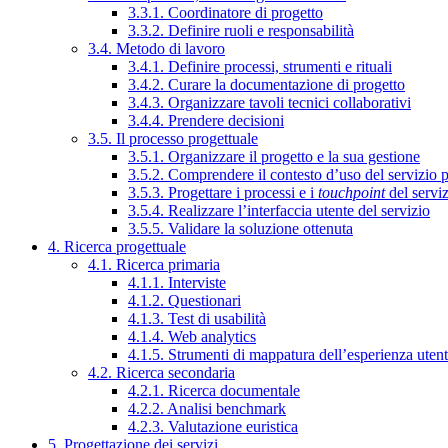
3.3.1. Coordinatore di progetto
3.3.2. Definire ruoli e responsabilità
3.4. Metodo di lavoro
3.4.1. Definire processi, strumenti e rituali
3.4.2. Curare la documentazione di progetto
3.4.3. Organizzare tavoli tecnici collaborativi
3.4.4. Prendere decisioni
3.5. Il processo progettuale
3.5.1. Organizzare il progetto e la sua gestione
3.5.2. Comprendere il contesto d’uso del servizio 
3.5.3. Progettare i processi e i
touchpoint
del servi
3.5.4. Realizzare l’interfaccia utente del servizio
3.5.5. Validare la soluzione ottenuta
4. Ricerca progettuale
4.1. Ricerca primaria
4.1.1. Interviste
4.1.2. Questionari
4.1.3. Test di usabilità
4.1.4. Web analytics
4.1.5. Strumenti di mappatura dell’esperienza uten
4.2. Ricerca secondaria
4.2.1. Ricerca documentale
4.2.2. Analisi benchmark
4.2.3. Valutazione euristica
5. Progettazione dei servizi