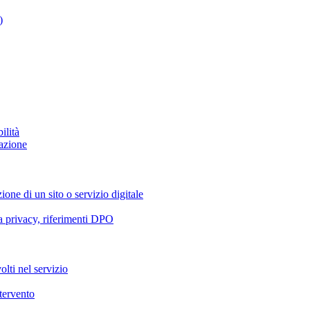
)
ilità
azione
ione di un sito o servizio digitale
va privacy, riferimenti DPO
olti nel servizio
ntervento