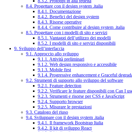
8.3.2. Prototipi in alta fedeltà
8.4. Progettare con il design system .italia
8.4.1. Documentazione
8.4.2. Benefici del design system
8.4.3. Risorse operative
8.4.4. Come contribuire al design system .italia
8.5. Progettare con i modelli di sito e servizi
8.5.1. Vantaggi dell’utilizzo dei modelli
8.5.2. I modelli di sito e servizi disponibili
9. Sviluppo dell’interfaccia
9.1. Approccio allo sviluppo
9.1.1. Attività preliminari
9.1.2. Web design responsivo e accessibile
9.1.3. Mobile first
9.1.4. Progressive enhancement e Graceful degrad
9.2. Strumenti di supporto allo sviluppo del software
9.2.1. Feature detection
9.2.2. Verificare le feature disponibili con Can I us
9.2.3. Strumenti e risorse per CSS e JavaScript
9.2.4. Supporto browser
9.2.5. Misurare le prestazioni
9.3. Catalogo del riuso
9.4. Sviluppare con il design system .italia
9.4.1. Il framework Bootstrap Italia
9.4.2. Il kit di sviluppo React