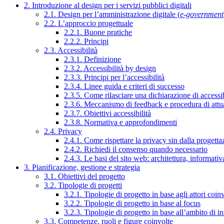
2. Introduzione al design per i servizi pubblici digitali
2.1. Design per l’amministrazione digitale (
e-government
2.2. L’approccio progettuale
2.2.1. Buone pratiche
2.2.2. Principi
2.3. Accessibilità
2.3.1. Definizione
2.3.2. Accessibilità by design
2.3.3. Principi per l’accessibilità
2.3.4. Linee guida e criteri di successo
2.3.5. Come rilasciare una dichiarazione di accessib
2.3.6. Meccanismo di feedback e procedura di attu
2.3.7. Obiettivi accessibilità
2.3.8. Normativa e approfondimenti
2.4. Privacy
2.4.1. Come rispettare la privacy sin dalla progettaz
2.4.2. Richiedi il consenso quando necessario
2.4.3. Le basi del sito web: architettura, informati
3. Pianificazione, gestione e strategia
3.1. Obiettivi del progetto
3.2. Tipologie di progetti
3.2.1. Tipologie di progetto in base agli attori coinv
3.2.2. Tipologie di progetto in base al focus
3.2.3. Tipologie di progetto in base all’ambito di i
3.3. Competenze, ruoli e figure coinvolte