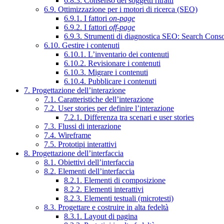
6.8.3. Consenso dei soggetti ritratti
6.9. Ottimizzazione per i motori di ricerca (SEO)
6.9.1. I fattori
on-page
6.9.2. I fattori
off-page
6.9.3. Strumenti di diagnostica SEO: Search Cons
6.10. Gestire i contenuti
6.10.1. L’inventario dei contenuti
6.10.2. Revisionare i contenuti
6.10.3. Migrare i contenuti
6.10.4. Pubblicare i contenuti
7. Progettazione dell’interazione
7.1. Caratteristiche dell’interazione
7.2. User stories per definire l’interazione
7.2.1. Differenza tra scenari e user stories
7.3. Flussi di interazione
7.4. Wireframe
7.5. Prototipi interattivi
8. Progettazione dell’interfaccia
8.1. Obiettivi dell’interfaccia
8.2. Elementi dell’interfaccia
8.2.1. Elementi di composizione
8.2.2. Elementi interattivi
8.2.3. Elementi testuali (microtesti)
8.3. Progettare e costruire in alta fedeltà
8.3.1. Layout di pagina