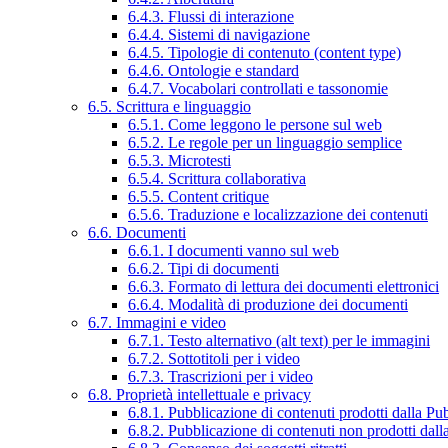
6.4.3. Flussi di interazione
6.4.4. Sistemi di navigazione
6.4.5. Tipologie di contenuto (content type)
6.4.6. Ontologie e standard
6.4.7. Vocabolari controllati e tassonomie
6.5. Scrittura e linguaggio
6.5.1. Come leggono le persone sul web
6.5.2. Le regole per un linguaggio semplice
6.5.3. Microtesti
6.5.4. Scrittura collaborativa
6.5.5. Content critique
6.5.6. Traduzione e localizzazione dei contenuti
6.6. Documenti
6.6.1. I documenti vanno sul web
6.6.2. Tipi di documenti
6.6.3. Formato di lettura dei documenti elettronici
6.6.4. Modalità di produzione dei documenti
6.7. Immagini e video
6.7.1. Testo alternativo (alt text) per le immagini
6.7.2. Sottotitoli per i video
6.7.3. Trascrizioni per i video
6.8. Proprietà intellettuale e privacy
6.8.1. Pubblicazione di contenuti prodotti dalla P
6.8.2. Pubblicazione di contenuti non prodotti dal