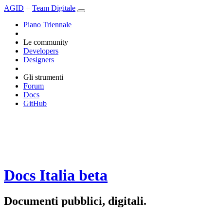
AGID
+
Team Digitale
Piano Triennale
Le community
Developers
Designers
Gli strumenti
Forum
Docs
GitHub
Docs Italia
beta
Documenti pubblici, digitali.