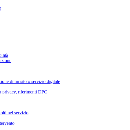
)
ilità
azione
ione di un sito o servizio digitale
va privacy, riferimenti DPO
olti nel servizio
ntervento