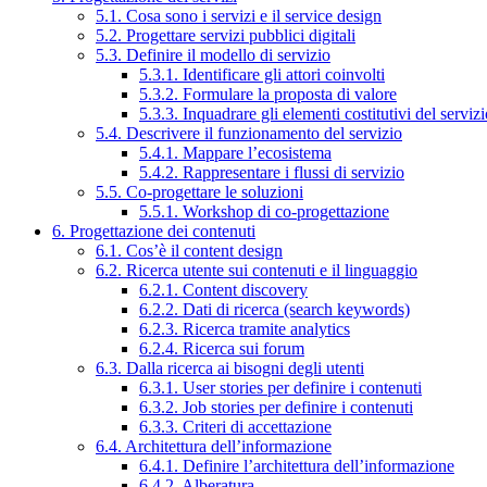
5.1. Cosa sono i servizi e il service design
5.2. Progettare servizi pubblici digitali
5.3. Definire il modello di servizio
5.3.1. Identificare gli attori coinvolti
5.3.2. Formulare la proposta di valore
5.3.3. Inquadrare gli elementi costitutivi del serviz
5.4. Descrivere il funzionamento del servizio
5.4.1. Mappare l’ecosistema
5.4.2. Rappresentare i flussi di servizio
5.5. Co-progettare le soluzioni
5.5.1. Workshop di co-progettazione
6. Progettazione dei contenuti
6.1. Cos’è il content design
6.2. Ricerca utente sui contenuti e il linguaggio
6.2.1. Content discovery
6.2.2. Dati di ricerca (search keywords)
6.2.3. Ricerca tramite analytics
6.2.4. Ricerca sui forum
6.3. Dalla ricerca ai bisogni degli utenti
6.3.1. User stories per definire i contenuti
6.3.2. Job stories per definire i contenuti
6.3.3. Criteri di accettazione
6.4. Architettura dell’informazione
6.4.1. Definire l’architettura dell’informazione
6.4.2. Alberatura