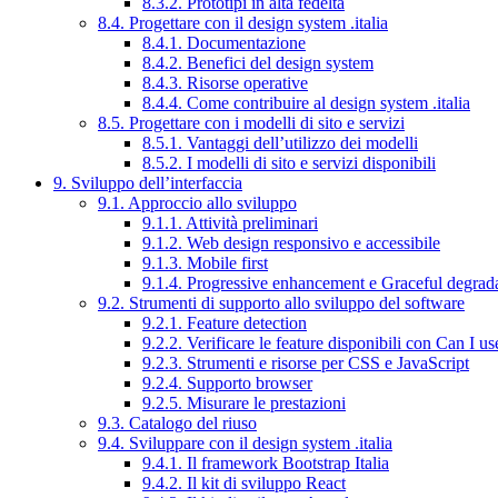
8.3.2. Prototipi in alta fedeltà
8.4. Progettare con il design system .italia
8.4.1. Documentazione
8.4.2. Benefici del design system
8.4.3. Risorse operative
8.4.4. Come contribuire al design system .italia
8.5. Progettare con i modelli di sito e servizi
8.5.1. Vantaggi dell’utilizzo dei modelli
8.5.2. I modelli di sito e servizi disponibili
9. Sviluppo dell’interfaccia
9.1. Approccio allo sviluppo
9.1.1. Attività preliminari
9.1.2. Web design responsivo e accessibile
9.1.3. Mobile first
9.1.4. Progressive enhancement e Graceful degrad
9.2. Strumenti di supporto allo sviluppo del software
9.2.1. Feature detection
9.2.2. Verificare le feature disponibili con Can I us
9.2.3. Strumenti e risorse per CSS e JavaScript
9.2.4. Supporto browser
9.2.5. Misurare le prestazioni
9.3. Catalogo del riuso
9.4. Sviluppare con il design system .italia
9.4.1. Il framework Bootstrap Italia
9.4.2. Il kit di sviluppo React