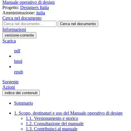
Manuale operativo di design
Progetto:
Designers Italia
Amministrazione:
italia
Cerca nel documento
Cerca nel documento
Informazioni
versione-corrente
Scarica
pdf
html
epub
Sorgente
Azioni
indice dei contenuti
Sommario
1. Scopo, destinatari e uso del Manuale operativo di design
1.1. Versionamento e storico
1.2. Consultazione del manuale
1.3. Contribuisci al manuale